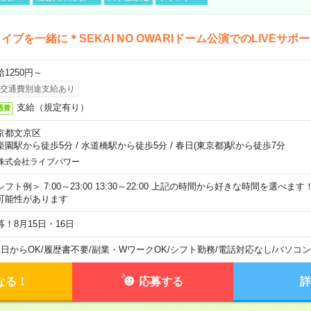
イブを一緒に＊SEKAI NO OWARIドーム公演でのLIVEサポ
給1250円～
交通費別途支給あり
支給（規定有り）
通費
京都文京区
楽園駅から徒歩5分
/
水道橋駅から徒歩5分
/
春日(東京都)駅から徒歩7分
株式会社ライブパワー
シフト例＞ 7:00～23:00 13:30～22:00 上記の時間から好きな時間を選べま
可能性があります
募！8月15日・16日
1日からOK
/
履歴書不要
/
副業・WワークOK
/
シフト勤務
/
電話対応なし
/
パソコン
なる！
応募する
詳