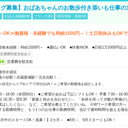
グ募集】おばあちゃんのお散歩付き添いも仕事の
K
社会人未経験OK
ブランクOK
WEB登録・面接OK
～OK≫無資格・未経験でも時給1500円～！土日祝休みもOK
資格未経験：時給1500円～ ■週払いOK ■扶養内OK ■日収1万2000円以上
交通費別途支給あり
交通費全額支給
通費
崎市中原区
蔵小杉駅
/
武蔵新城駅
/
元住吉駅
/
…
≪自宅からドアtoドアで30分以内！≫ご希望の勤務地を紹介します。
00～18:00（休憩60分） ■ご希望があれば下記シフトもOK！ 早番 7:00～16:00 遅
勤 16:30～翌9:30 「家族と休みを合わせたい」 「余裕を持って夕飯の準備
業はしたくない」 など、ご希望を教えてくださいね。 ※Wワーク希望の方へ
する勤務時間と、もう1つのお仕事の勤務時間。 合計で週40時間を超える場
8月中のスタートOK！急募！】2カ月～ ■8月～、9月スタートもOK！