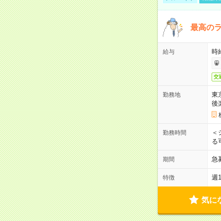
最高のラ
時
給与
交
東
勤務地
後
＜
勤務時間
る
急
期間
週
特徴
気に