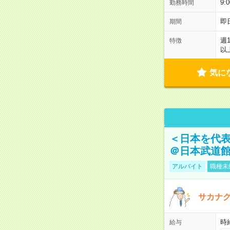
9:
勤務時間
即
期間
週
特徴
以
気に
＜日本を代
＠日本武道
アルバイト
職種未
サカナク
時
給与