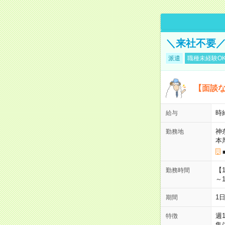
＼来社不要／
派遣
職種未経験O
【面談な
時給
給与
神
勤務地
本
【
勤務時間
～1
1
期間
週
特徴
集
/