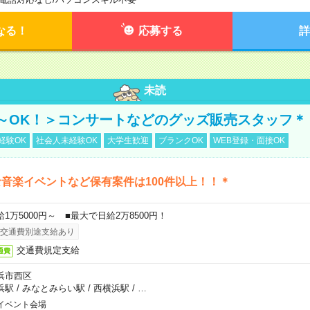
なる！
応募する
詳
未読
～OK！＞コンサートなどのグッズ販売スタッフ＊
経験OK
社会人未経験OK
大学生歓迎
ブランクOK
WEB登録・面接OK
音楽イベントなど保有案件は100件以上！！＊
給1万5000円～ ■最大で日給2万8500円！
交通費別途支給あり
交通費規定支給
通費
浜市西区
浜駅
/
みなとみらい駅
/
西横浜駅
/
…
イベント会場