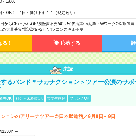
00～18:00
日～OK！ 1日～働けます＾＾（規定あり）
1日からOK
/
日払いOK
/
履歴書不要
/
40～50代活躍中
/
副業・WワークOK
/
服装自
上の大量募集
/
電話対応なし
/
パソコンスキル不要
なる！
応募する
詳
未読
表するバンド＊サカナクション＞ツアー公演のサポ
館
経験OK
社会人未経験OK
大学生歓迎
ブランクOK
ションのアリーナツアー＠日本武道館／9月8日～9日
給1250円～