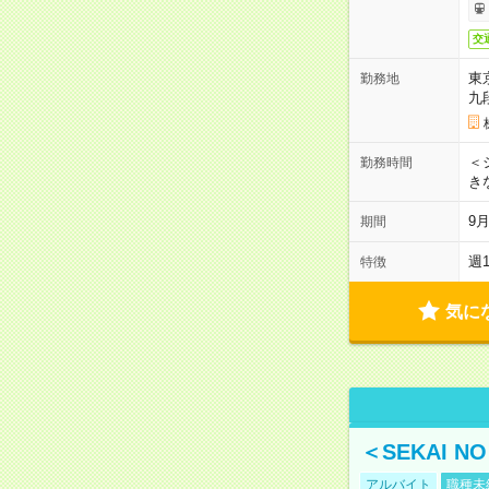
交
東
勤務地
九
＜シ
勤務時間
き
9
期間
週
特徴
気に
＜SEKAI 
アルバイト
職種未