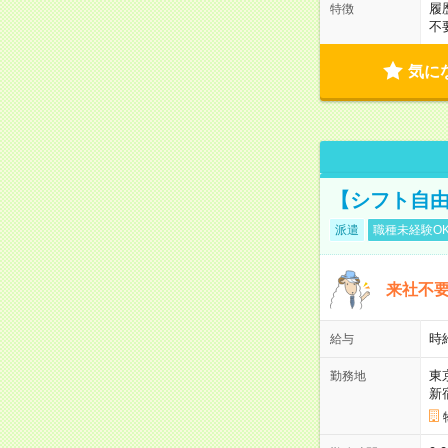
履
特徴
不
気に
【シフト自由
派遣
職種未経験O
来社不要
時
給与
東
勤務地
新