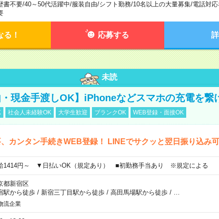
歴書不要
/
40～50代活躍中
/
服装自由
/
シフト勤務
/
10名以上の大量募集
/
電話対応
要
なる！
応募する
詳
未読
・現金手渡しOK】iPhoneなどスマホの充電を繋
K
社会人未経験OK
大学生歓迎
ブランクOK
WEB登録・面接OK
、カンタン手続きWEB登録！ LINEでサクッと翌日振り込み
給1414円～ ▼日払いOK（規定あり） ■初勤務手当あり ※規定による
京都新宿区
宿駅から徒歩
/
新宿三丁目駅から徒歩
/
高田馬場駅から徒歩
/
…
物流企業