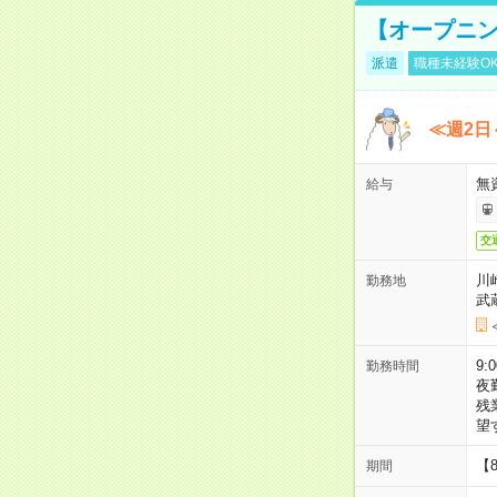
【オープニン
派遣
職種未経験O
≪週2日
無
給与
交
川
勤務地
武
9:
勤務時間
夜
残
望
【
期間