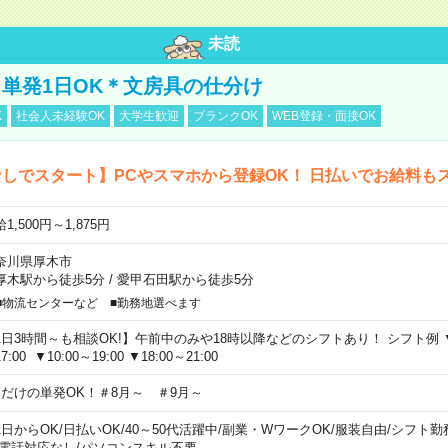
未読
単発1日OK＊文房具の仕分け
K
社会人未経験OK
大学生歓迎
ブランクOK
WEB登録・面接OK
しでスタート】PCやスマホから登録OK！ 日払いでお給料も
1,500円～1,875円
奈川県厚木市
厚木駅から徒歩5分
/
愛甲石田駅から徒歩5分
■物流センターなど ■勤務地選べます
1日3時間～も相談OK!】午前中のみや18時以降などのシフトあり！ シフト例 ▼9:00
7:00 ▼10:00～19:00 ▼18:00～21:00
日だけの単発OK！＃8月～ ＃9月～
1日からOK
/
日払いOK
/
40～50代活躍中
/
副業・WワークOK
/
服装自由
/
シフト勤
電話対応なし
/
パソコンスキル不要