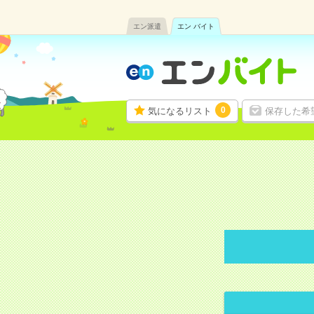
エン派遣
エン バイト
0
気になるリスト
保存した希