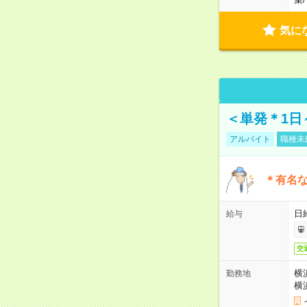
気に
＜単発＊1日
アルバイト
職種未
＊有名な
日
給与
交
横
勤務地
横