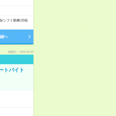
由
/
シフト勤務
/
10名
細へ
掲載日：2026.08.03
ートバイト