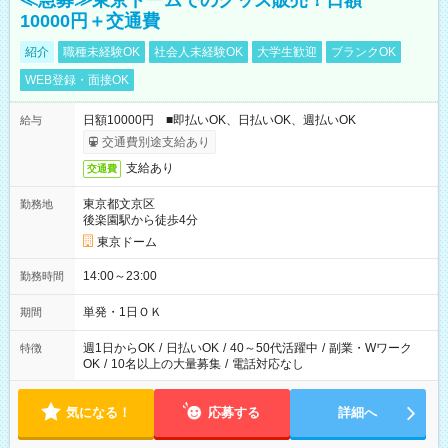
≪急募≫東京ドームでのグッズ販売！日額
10000円＋交通費
紹介
職種未経験OK
社会人未経験OK
大学生歓迎
ブランクOK
WEB登録・面接OK
日額10000円 ■即払いOK、日払いOK、週払いOK
給与
交通費別途支給あり
支給あり
交通費
東京都文京区
勤務地
後楽園駅から徒歩4分
東京ドーム
14:00～23:00
勤務時間
単発・1日ＯＫ
期間
週1日からOK
/
日払いOK
/
40～50代活躍中
/
副業・Wワーク
特徴
OK
/
10名以上の大量募集
/
電話対応なし
気になる！
応募する
詳細へ