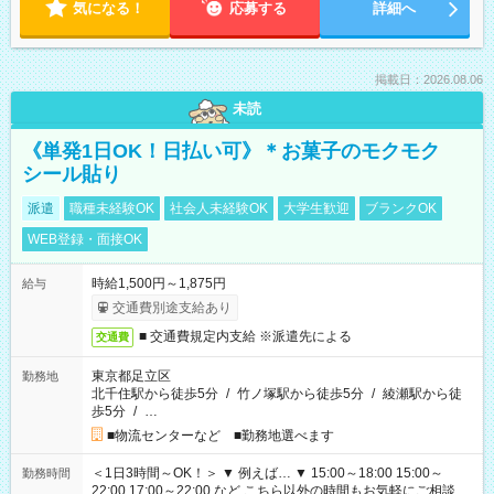
気になる！
応募する
詳細へ
掲載日：2026.08.06
未読
《単発1日OK！日払い可》＊お菓子のモクモク
シール貼り
派遣
職種未経験OK
社会人未経験OK
大学生歓迎
ブランクOK
WEB登録・面接OK
時給1,500円～1,875円
給与
交通費別途支給あり
■ 交通費規定内支給 ※派遣先による
交通費
東京都足立区
勤務地
北千住駅から徒歩5分
/
竹ノ塚駅から徒歩5分
/
綾瀬駅から徒
歩5分
/
…
■物流センターなど ■勤務地選べます
＜1日3時間～OK！＞ ▼ 例えば… ▼ 15:00～18:00 15:00～
勤務時間
22:00 17:00～22:00 など こちら以外の時間もお気軽にご相談く