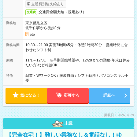
で簡単！給料前払いサービスあり
交通費別途支給あり
交通費全額支給（規定あり）
交通費
東京都足立区
勤務地
北千住駅から徒歩1分
ete
10:30～21:00 実働7時間45分・休憩1時間30分 営業時間に合
勤務時間
わせたシフト制
11/1～12/31 ※早期開始希望や、12/28までの勤務(年末は休み
期間
たい方)など相談OK
副業・WワークOK
/
服装自由
/
シフト勤務
/
パソコンスキル不
特徴
要
気になる！
応募する
詳細へ
掲載日：2026.07.29
未読
【完全在宅！】難しい業務なし＆電話なし！ゆ