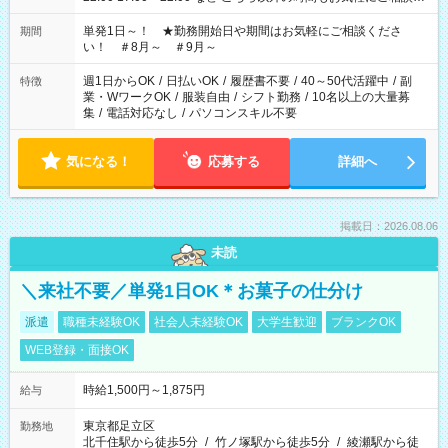
ださい！
単発1日～！ ★勤務開始日や期間はお気軽にご相談くださ
期間
い！ ＃8月～ ＃9月～
週1日からOK
/
日払いOK
/
履歴書不要
/
40～50代活躍中
/
副
特徴
業・WワークOK
/
服装自由
/
シフト勤務
/
10名以上の大量募
集
/
電話対応なし
/
パソコンスキル不要
気になる！
応募する
詳細へ
掲載日：2026.08.06
未読
＼来社不要／単発1日OK＊お菓子の仕分け
派遣
職種未経験OK
社会人未経験OK
大学生歓迎
ブランクOK
WEB登録・面接OK
時給1,500円～1,875円
給与
東京都足立区
勤務地
北千住駅から徒歩5分
/
竹ノ塚駅から徒歩5分
/
綾瀬駅から徒