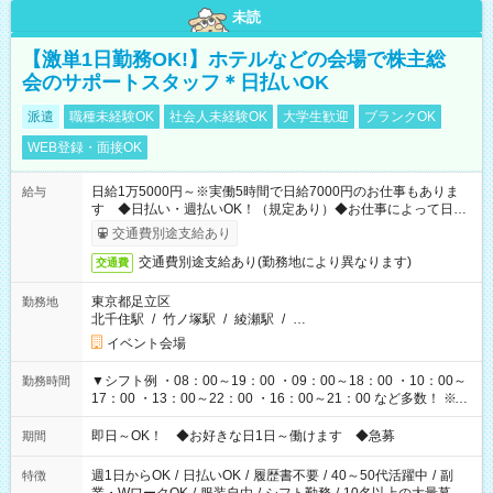
未読
【激単1日勤務OK!】ホテルなどの会場で株主総
会のサポートスタッフ＊日払いOK
派遣
職種未経験OK
社会人未経験OK
大学生歓迎
ブランクOK
WEB登録・面接OK
日給1万5000円～※実働5時間で日給7000円のお仕事もありま
給与
す ◆日払い・週払いOK！（規定あり）◆お仕事によって日給
も異なります
交通費別途支給あり
交通費別途支給あり(勤務地により異なります)
交通費
東京都足立区
勤務地
北千住駅
/
竹ノ塚駅
/
綾瀬駅
/
…
イベント会場
▼シフト例 ・08：00～19：00 ・09：00～18：00 ・10：00～
勤務時間
17：00 ・13：00～22：00 ・16：00～21：00 など多数！ ※お
仕事により勤務時間が異なります
即日～OK！ ◆お好きな日1日～働けます ◆急募
期間
週1日からOK
/
日払いOK
/
履歴書不要
/
40～50代活躍中
/
副
特徴