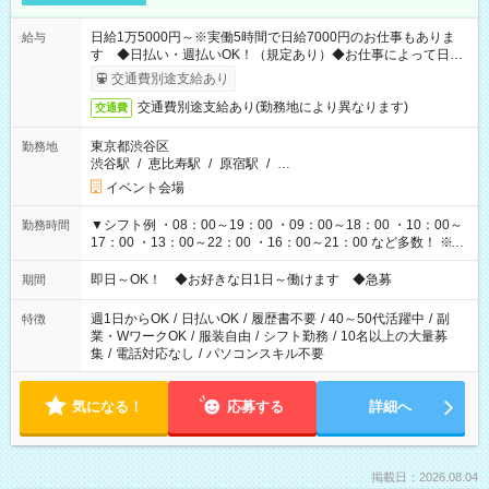
日給1万5000円～※実働5時間で日給7000円のお仕事もありま
給与
す ◆日払い・週払いOK！（規定あり）◆お仕事によって日給
も異なります
交通費別途支給あり
交通費別途支給あり(勤務地により異なります)
交通費
東京都渋谷区
勤務地
渋谷駅
/
恵比寿駅
/
原宿駅
/
…
イベント会場
▼シフト例 ・08：00～19：00 ・09：00～18：00 ・10：00～
勤務時間
17：00 ・13：00～22：00 ・16：00～21：00 など多数！ ※お
仕事により勤務時間が異なります
即日～OK！ ◆お好きな日1日～働けます ◆急募
期間
週1日からOK
/
日払いOK
/
履歴書不要
/
40～50代活躍中
/
副
特徴
業・WワークOK
/
服装自由
/
シフト勤務
/
10名以上の大量募
集
/
電話対応なし
/
パソコンスキル不要
気になる！
応募する
詳細へ
掲載日：2026.08.04