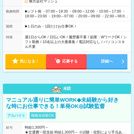
株式会社マッシュ
■シフト例 ・07:00～19:30 ・09:00～12:00 ・10:00～17:00 ・
勤務時間
18:00～23:00 ・19:00～07:00 ・20:00～09:00 ・22:00～06:00
etc ★最短で3時間で5,120円のお仕事から 15時間で2万円近く稼
げるお仕事も！ ご希望のお時間に合わせてご紹介！ ※シフトは
■１日のみ・1回だけお仕事OK！
期間
現場によって異なります。 ※勿論、休憩時間はあるのでご安心
ください！
週1日からOK
/
日払いOK
/
履歴書不要
/
副業・WワークOK
/
シ
特徴
フト勤務
/
10名以上の大量募集
/
電話対応なし
/
パソコンスキ
ル不要
気になる！
応募する
詳細へ
未読
マニュアル通りに簡単WORK◆未経験から好き
な時にお仕事できる！単発OK◎試験監督
アルバイト
職種未経験OK
時給1,300円～
給与
★交通費一部支給 時給1,300円～ ※試験・役割により手当あり