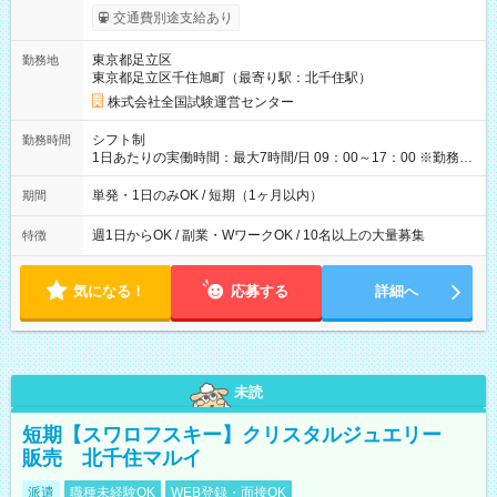
※勤務回数により昇給あり 【即給（前払い）オプションあ
交通費別途支給あり
り！】 希望される場合、勤務から1週間ほどで給与の一部を受け
取れます。 ※手数料418円がかかります。 【過去試験日の収入
東京都足立区
勤務地
例】 ・河合塾模擬試験 8:30～17:30（休憩1時間） 時給1,300円
東京都足立区千住旭町（最寄り駅：北千住駅）
×8時間＝日収10,400円＋交通費 ※当日の役割により時給＋100
円の場合あり ・国家試験 7:00～13:30（休憩なし） 時給1,300
株式会社全国試験運営センター
円（役割手当＋100円）×6時間＝日収8,400円＋交通費 【試用期
間】試用期間なし
シフト制
勤務時間
1日あたりの実働時間：最大7時間/日 09：00～17：00 ※勤務時
間は 試験により異なります。
単発・1日のみOK / 短期（1ヶ月以内）
期間
週1日からOK / 副業・WワークOK / 10名以上の大量募集
特徴
気になる！
応募する
詳細へ
未読
短期【スワロフスキー】クリスタルジュエリー
販売 北千住マルイ
派遣
職種未経験OK
WEB登録・面接OK