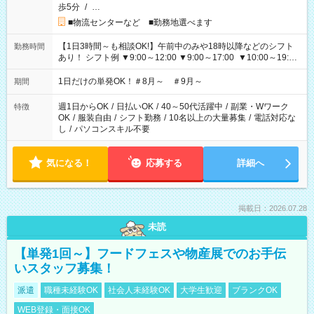
歩5分
/
…
■物流センターなど ■勤務地選べます
【1日3時間～も相談OK!】午前中のみや18時以降などのシフト
勤務時間
あり！ シフト例 ▼9:00～12:00 ▼9:00～17:00 ▼10:00～19:00
▼18:00～21:00
1日だけの単発OK！＃8月～ ＃9月～
期間
週1日からOK
/
日払いOK
/
40～50代活躍中
/
副業・Wワーク
特徴
OK
/
服装自由
/
シフト勤務
/
10名以上の大量募集
/
電話対応な
し
/
パソコンスキル不要
気になる！
応募する
詳細へ
掲載日：2026.07.28
未読
【単発1回～】フードフェスや物産展でのお手伝
いスタッフ募集！
派遣
職種未経験OK
社会人未経験OK
大学生歓迎
ブランクOK
WEB登録・面接OK