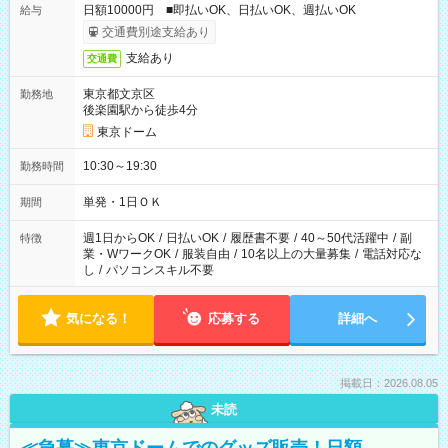
日額10000円 ■即払いOK、日払いOK、週払いOK
給与
交通費別途支給あり
支給あり
交通費
東京都文京区
勤務地
後楽園駅から徒歩4分
東京ドーム
10:30～19:30
勤務時間
単発・1日ＯＫ
期間
週1日からOK
/
日払いOK
/
履歴書不要
/
40～50代活躍中
/
副
特徴
業・WワークOK
/
服装自由
/
10名以上の大量募集
/
電話対応な
し
/
パソコンスキル不要
気になる！
応募する
詳細へ
掲載日：2026.08.05
未読