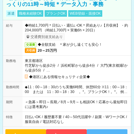
っくりの11時～時短＊データ入力・事務
派遣
職種未経験OK
ブランクOK
WEB登録・面接OK
◆時給1,700円＊日払い・週払いOK＊昇給あり♪【月収例】 ・約
給与
204,000円 （時給1,700円 × 実働6h × 20日）
交通費別途支給あり
◆全額支給 ＊家が少し遠くても安心！
交通費
20～25万円
月収例
東京都港区
勤務地
竹芝駅から徒歩2分
/
浜松町駅から徒歩4分
/
大門(東京都)駅か
ら徒歩5分
/
…
◆港区にある情報セキュリティ企業◆
◆11：00～18：30のうち実働6時間、休憩60分 ※11：00～18：
勤務時間
00 または 11：30～18：30 。*。ブランクOK！。*。 例え
ば前職が、 在宅/財団法人/事務/コールセンター/受付/販売/カフェ
スタッフ スイーツ販売/ホテルフロント/化粧品販売/など 様々な
＜急募＞即日～長期／8月～9月～も相談OK！応募から最短即日
期間
業界から入社して活躍されています♪
には選考案内♪
日払いOK
/
履歴書不要
/
40～50代活躍中
/
副業・WワークOK
/
特徴
服装自由
/
電話対応なし