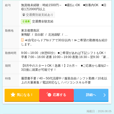
無資格未経験：時給1500円～ ■週払いOK ■扶養内OK ■日
給与
収1万2000円以上
交通費別途支給あり
交通費全額支給
交通費
東京都豊島区
勤務地
巣鴨駅
/
目白駅
/
北池袋駅
/
…
≪自宅からドアtoドアで30分以内！≫ご希望の勤務地を紹介
します。
9:00～18:00（休憩60分） ■ご希望があれば下記シフトもOK！
勤務時間
早番 7:00～16:00 遅番 10:00～19:00 夜勤 16:30～翌9:30 「家族
と休みを合わせたい」 「余裕を持って夕飯の準備がしたい」
「できれば残業はしたくない」 など、ご希望を教えてください
【8月中のスタートOK！急募！】2カ月～ ■ご応募から最短2～
期間
ね。 ※Wワーク希望の方へ 今ご覧のお仕事で希望する勤務時間
3日後に就業が可能です！
と、もう1つのお仕事の勤務時間。 合計で週40時間を超える場
合は応募できません。
履歴書不要
/
40～50代活躍中
/
服装自由
/
シフト勤務
/
10名以
特徴
上の大量募集
/
電話対応なし
/
パソコンスキル不要
気になる！
応募する
詳細へ
掲載日：2026.08.05