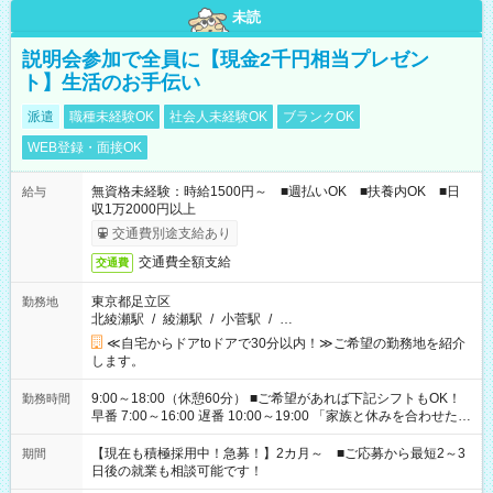
未読
説明会参加で全員に【現金2千円相当プレゼン
ト】生活のお手伝い
派遣
職種未経験OK
社会人未経験OK
ブランクOK
WEB登録・面接OK
無資格未経験：時給1500円～ ■週払いOK ■扶養内OK ■日
給与
収1万2000円以上
交通費別途支給あり
交通費全額支給
交通費
東京都足立区
勤務地
北綾瀬駅
/
綾瀬駅
/
小菅駅
/
…
≪自宅からドアtoドアで30分以内！≫ご希望の勤務地を紹介
します。
9:00～18:00（休憩60分） ■ご希望があれば下記シフトもOK！
勤務時間
早番 7:00～16:00 遅番 10:00～19:00 「家族と休みを合わせた
い」 「余裕を持って夕飯の準備がしたい」 「できれば残業はし
たくない」 など、ご希望を教えてくださいね。 ※Wワーク希望
【現在も積極採用中！急募！】2カ月～ ■ご応募から最短2～3
期間
の方へ 今ご覧のお仕事で希望する勤務時間と、もう1つのお仕事
日後の就業も相談可能です！
の勤務時間。 合計で週40時間を超える場合は応募できません。