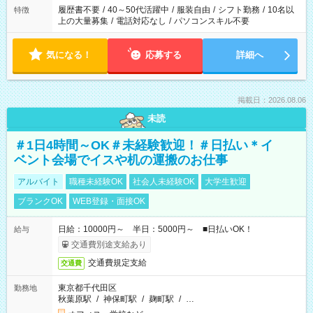
履歴書不要
/
40～50代活躍中
/
服装自由
/
シフト勤務
/
10名以
特徴
上の大量募集
/
電話対応なし
/
パソコンスキル不要
気になる！
応募する
詳細へ
掲載日：2026.08.06
未読
＃1日4時間～OK＃未経験歓迎！＃日払い＊イ
ベント会場でイスや机の運搬のお仕事
アルバイト
職種未経験OK
社会人未経験OK
大学生歓迎
ブランクOK
WEB登録・面接OK
日給：10000円～ 半日：5000円～ ■日払いOK！
給与
交通費別途支給あり
交通費規定支給
交通費
東京都千代田区
勤務地
秋葉原駅
/
神保町駅
/
麹町駅
/
…