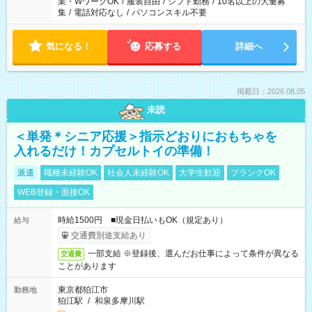
業・WワークOK
/
服装自由
/
シフト勤務
/
10名以上の大量募
集
/
電話対応なし
/
パソコンスキル不要
気になる！
応募する
詳細へ
掲載日：2026.08.05
未読
＜単発＊シニア応援＞指示どおりにおもちゃを
入れるだけ！カプセルトイの準備！
派遣
職種未経験OK
社会人未経験OK
大学生歓迎
ブランクOK
WEB登録・面接OK
時給1500円 ■現金日払いもOK（規定あり）
給与
交通費別途支給あり
一部支給 ※登録後、選んだお仕事によって条件が異なる
交通費
ことがあります
東京都狛江市
勤務地
狛江駅
/
和泉多摩川駅