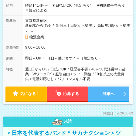
時給1414円～ ▼日払いOK（規定あり） ■初勤務手当あり
給与
※規定による
東京都新宿区
勤務地
新宿駅から徒歩
/
新宿三丁目駅から徒歩
/
高田馬場駅から徒歩
/
…
物流企業
9:00～18:00
勤務時間
即日～OK！ 1日～働けます＾＾（規定あり）
期間
週1日からOK
/
日払いOK
/
履歴書不要
/
40～50代活躍中
/
副
特徴
業・WワークOK
/
服装自由
/
シフト勤務
/
10名以上の大量募
集
/
電話対応なし
/
パソコンスキル不要
気になる！
応募する
詳細へ
掲載日：2026.08.03
未読
＜日本を代表するバンド＊サカナクション＞ツ