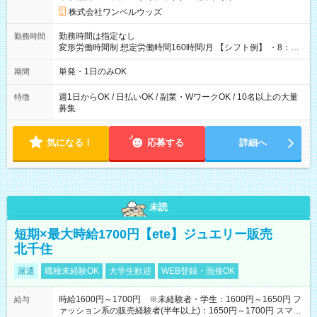
株式会社ワンベルウッズ
勤務時間は指定なし
勤務時間
変形労働時間制 想定労働時間160時間/月 【シフト例】 ・8：00
～21：00
単発・1日のみOK
期間
週1日からOK / 日払いOK / 副業・WワークOK / 10名以上の大量
特徴
募集
気になる！
応募する
詳細へ
未読
短期×最大時給1700円【ete】ジュエリー販売
北千住
派遣
職種未経験OK
大学生歓迎
WEB登録・面接OK
時給1600円～1700円 ※未経験者・学生：1600円～1650円 フ
給与
ァッション系の販売経験者(半年以上)：1650円～1700円 スマホ