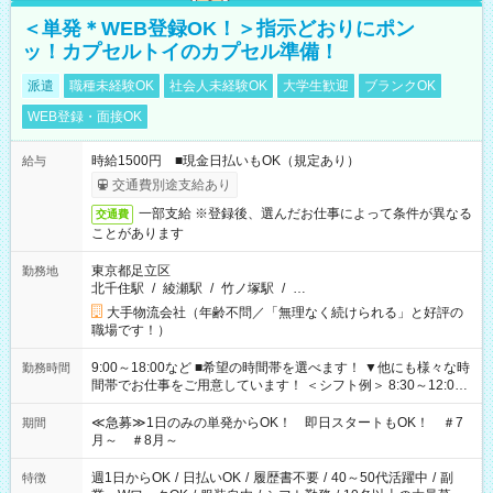
＜単発＊WEB登録OK！＞指示どおりにポン
ッ！カプセルトイのカプセル準備！
派遣
職種未経験OK
社会人未経験OK
大学生歓迎
ブランクOK
WEB登録・面接OK
時給1500円 ■現金日払いもOK（規定あり）
給与
交通費別途支給あり
一部支給 ※登録後、選んだお仕事によって条件が異なる
交通費
ことがあります
東京都足立区
勤務地
北千住駅
/
綾瀬駅
/
竹ノ塚駅
/
…
大手物流会社（年齢不問／「無理なく続けられる」と好評の
職場です！）
9:00～18:00など ■希望の時間帯を選べます！ ▼他にも様々な時
勤務時間
間帯でお仕事をご用意しています！ ＜シフト例＞ 8:30～12:00
17:00～22:00 13:00～22:00 22:00～翌6:00 など
≪急募≫1日のみの単発からOK！ 即日スタートもOK！ ＃7
期間
月～ ＃8月～
週1日からOK
/
日払いOK
/
履歴書不要
/
40～50代活躍中
/
副
特徴