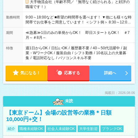
大手物流会社（年齢不問／「無理なく続けられる」と好評の
職場です！）
9:00～18:00など ■希望の時間帯を選べます！ ▼他にも様々な時
勤務時間
間帯でお仕事をご用意しています！ ＜シフト例＞ 8:30～12:00
17:00～22:00 13:00～22:00 22:00～翌6:00 など
≪急募≫1日のみの単発からOK！ 即日スタートもOK！ ＃7
期間
月～＃8月～
週1日からOK
/
日払いOK
/
履歴書不要
/
40～50代活躍中
/
副
特徴
業・WワークOK
/
服装自由
/
シフト勤務
/
10名以上の大量募
集
/
電話対応なし
/
パソコンスキル不要
気になる！
応募する
詳細へ
掲載日：2026.08.06
未読
【東京ドーム】会場の設営等の業務＊日額
10,000円+交！
紹介
職種未経験OK
社会人未経験OK
大学生歓迎
ブランクOK