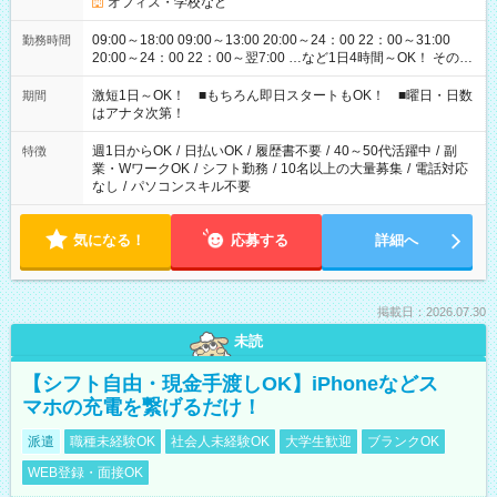
オフィス・学校など
09:00～18:00 09:00～13:00 20:00～24：00 22：00～31:00
勤務時間
20:00～24：00 22：00～翌7:00 …など1日4時間～OK！ その他
シフトもございます！ お気軽にご相談ください！
激短1日～OK！ ■もちろん即日スタートもOK！ ■曜日・日数
期間
はアナタ次第！
週1日からOK
/
日払いOK
/
履歴書不要
/
40～50代活躍中
/
副
特徴
業・WワークOK
/
シフト勤務
/
10名以上の大量募集
/
電話対応
なし
/
パソコンスキル不要
気になる！
応募する
詳細へ
掲載日：2026.07.30
未読
【シフト自由・現金手渡しOK】iPhoneなどス
マホの充電を繋げるだけ！
派遣
職種未経験OK
社会人未経験OK
大学生歓迎
ブランクOK
WEB登録・面接OK