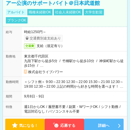
アー公演のサポートバイト＠日本武道館
アルバイト
職種未経験OK
社会人未経験OK
大学生歓迎
ブランクOK
時給1250円～
給与
交通費別途支給あり
支給（規定有り）
交通費
東京都千代田区
勤務地
九段下駅から徒歩5分
/
竹橋駅から徒歩10分
/
神保町駅から徒
歩15分
/
…
株式会社ライブパワー
＜シフト例＞ 9:00～22:30 12:30～22:00 15:30～21:00 12:30～
勤務時間
19:00 12:30～22:00 上記の時間から好きな時間を選べます！ ※
時間は変更となる可能性があります
9月8日・9日
期間
週1日からOK
/
履歴書不要
/
副業・WワークOK
/
シフト勤務
/
特徴
電話対応なし
/
パソコンスキル不要
気になる！
応募する
詳細へ