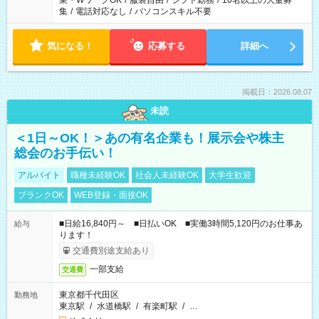
業・WワークOK
/
服装自由
/
シフト勤務
/
10名以上の大量募
集
/
電話対応なし
/
パソコンスキル不要
気になる！
応募する
詳細へ
掲載日：2026.08.07
未読
＜1日～OK！＞あの有名企業も！展示会や株主
総会のお手伝い！
アルバイト
職種未経験OK
社会人未経験OK
大学生歓迎
ブランクOK
WEB登録・面接OK
■日給16,840円～ ■日払いOK ■実働3時間5,120円のお仕事あ
給与
ります！
交通費別途支給あり
一部支給
交通費
東京都千代田区
勤務地
東京駅
/
水道橋駅
/
有楽町駅
/
…