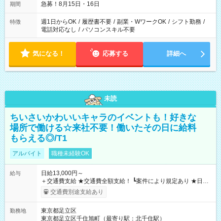
急募！8月15日・16日
期間
週1日からOK
/
履歴書不要
/
副業・WワークOK
/
シフト勤務
/
特徴
電話対応なし
/
パソコンスキル不要
気になる！
応募する
詳細へ
未読
ちいさいかわいいキャラのイベントも！好きな
場所で働ける☆来社不要！働いたその日に給料
もらえる◎/T1
アルバイト
職種未経験OK
日給13,000円～
給与
＋交通費支給 ★交通費全額支給！ ┗案件により規定あり ★日払
いOK！（規定あり） ┗働いたその日に現金GET♪ お仕事後はコ
交通費別途支給あり
ンビニATMから 日払い分を引き落とせます！ 【試用期間】試
用期間なし
東京都足立区
勤務地
東京都足立区千住旭町（最寄り駅：北千住駅）