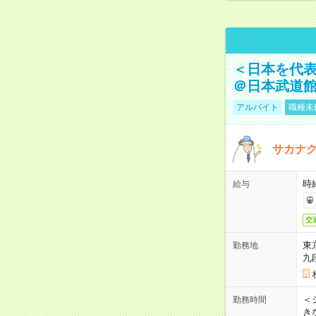
＜日本を代
＠日本武道
アルバイト
職種未
サカナク
時
給与
交
東
勤務地
九
＜シ
勤務時間
き