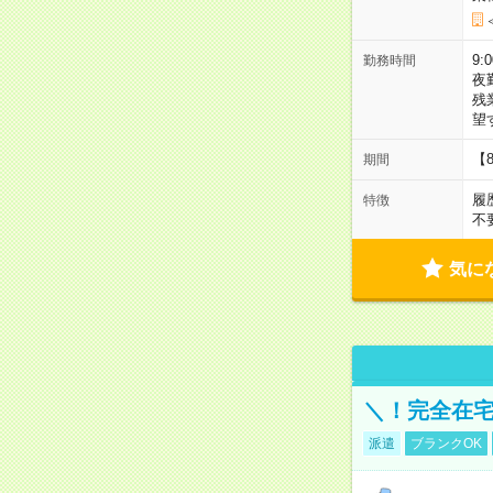
9:
勤務時間
夜
残
望
【
期間
履
特徴
不
気に
＼！完全在宅
派遣
ブランクOK