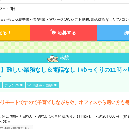
月8日・9日
1日からOK
/
履歴書不要
/
副業・WワークOK
/
シフト勤務
/
電話対応なし
/
パソコン
なる！
応募する
詳
未読
】難しい業務なし＆電話なし！ゆっくりの11時～
務
K
ブランクOK
WEB登録・面接OK
ルリモートですので子育てしながらや、オフィスから遠い方も
時給1,700円＊日払い・週払いOK＊昇給あり♪【月収例】 ・約204,000円 （時給1
 × 20日）
交通費別途支給あり