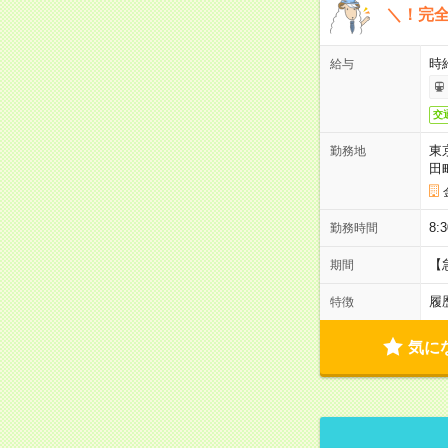
＼！完全
時
給与
交
東
勤務地
田
8:
勤務時間
【
期間
履
特徴
気に