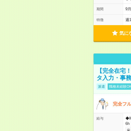
9
期間
週
特徴
気に
【完全在宅！
タ入力・事
派遣
職種未経験O
完全フ
◆
給与
6h