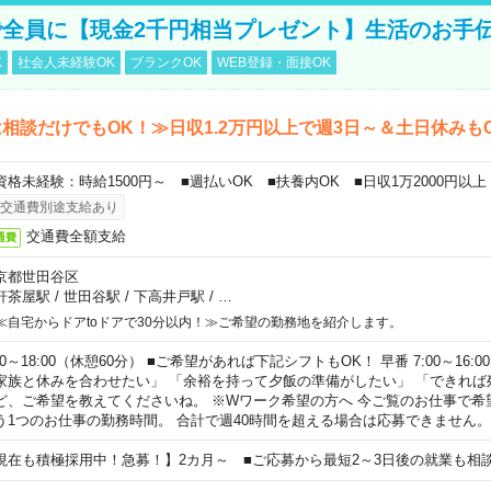
全員に【現金2千円相当プレゼント】生活のお手
K
社会人未経験OK
ブランクOK
WEB登録・面接OK
相談だけでもOK！≫日収1.2万円以上で週3日～＆土日休みも
資格未経験：時給1500円～ ■週払いOK ■扶養内OK ■日収1万2000円以上
交通費別途支給あり
交通費全額支給
通費
京都世田谷区
軒茶屋駅
/
世田谷駅
/
下高井戸駅
/
…
≪自宅からドアtoドアで30分以内！≫ご希望の勤務地を紹介します。
00～18:00（休憩60分） ■ご希望があれば下記シフトもOK！ 早番 7:00～16:00 遅
家族と休みを合わせたい」 「余裕を持って夕飯の準備がしたい」 「できれば
ど、ご希望を教えてくださいね。 ※Wワーク希望の方へ 今ご覧のお仕事で希
う1つのお仕事の勤務時間。 合計で週40時間を超える場合は応募できません。
現在も積極採用中！急募！】2カ月～ ■ご応募から最短2～3日後の就業も相