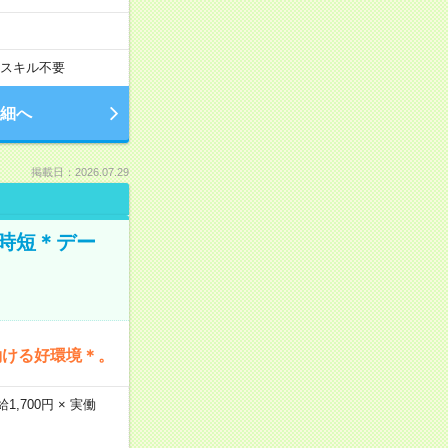
スキル不要
細へ
掲載日：2026.07.29
時短＊デー
働ける好環境＊。
,700円 × 実働