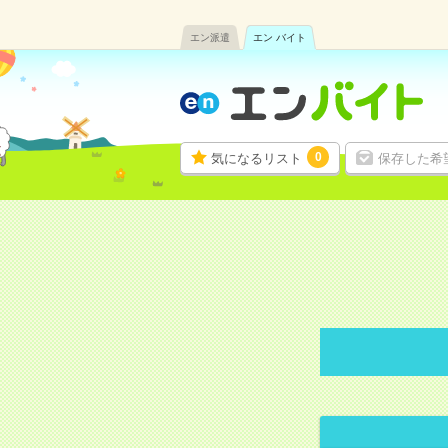
エン派遣
エン バイト
0
気になるリスト
保存した希