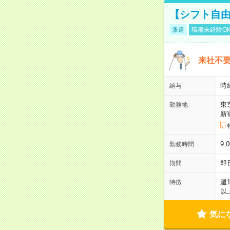
【シフト自由
派遣
職種未経験O
来社不要
時
給与
東
勤務地
新
9:
勤務時間
即
期間
週
特徴
以
気に