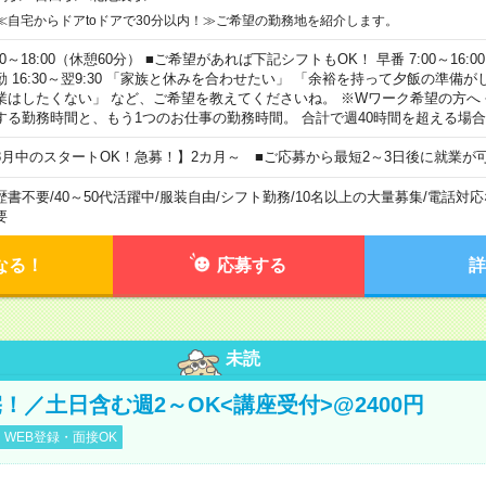
≪自宅からドアtoドアで30分以内！≫ご希望の勤務地を紹介します。
00～18:00（休憩60分） ■ご希望があれば下記シフトもOK！ 早番 7:00～16:00 遅
勤 16:30～翌9:30 「家族と休みを合わせたい」 「余裕を持って夕飯の準備
業はしたくない」 など、ご希望を教えてくださいね。 ※Wワーク希望の方へ
する勤務時間と、もう1つのお仕事の勤務時間。 合計で週40時間を超える場
8月中のスタートOK！急募！】2カ月～ ■ご応募から最短2～3日後に就業が
歴書不要
/
40～50代活躍中
/
服装自由
/
シフト勤務
/
10名以上の大量募集
/
電話対応
要
なる！
応募する
詳
未読
！／土日含む週2～OK<講座受付>@2400円
WEB登録・面接OK