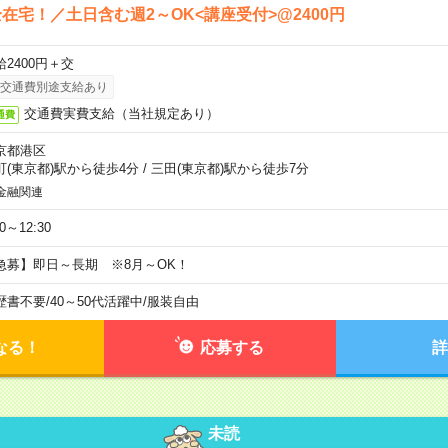
在宅！／土日含む週2～OK<講座受付>@2400円
給2400円＋交
交通費別途支給あり
交通費実費支給（当社規定あり）
通費
京都港区
町(東京都)駅から徒歩4分
/
三田(東京都)駅から徒歩7分
金融関連
30～12:30
急募】即日～長期 ※8月～OK！
歴書不要
/
40～50代活躍中
/
服装自由
なる！
応募する
詳
未読