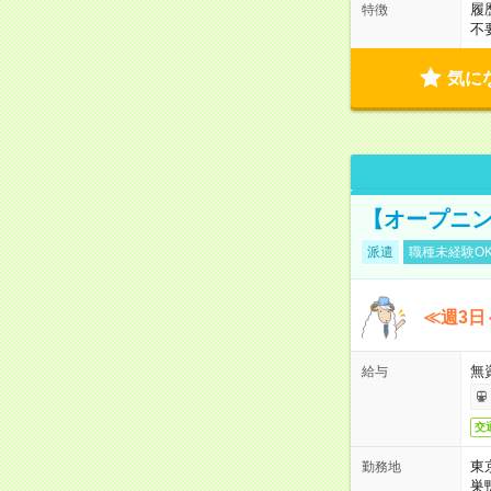
履
特徴
不
気に
【オープニン
派遣
職種未経験O
≪週3日
無
給与
交
東
勤務地
巣