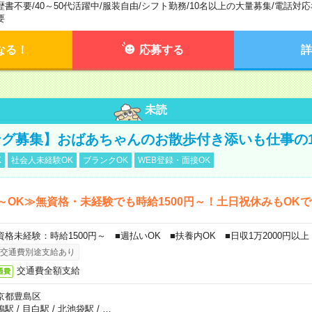
歴書不要
/
40～50代活躍中
/
服装自由
/
シフト勤務
/
10名以上の大量募集
/
電話対応
要
なる！
応募する
詳
未読
グ募集】おばあちゃんのお散歩付き添いも仕事の
K
社会人未経験OK
ブランクOK
WEB登録・面接OK
～OK≫無資格・未経験でも時給1500円～！土日祝休みもOK
資格未経験：時給1500円～ ■週払いOK ■扶養内OK ■日収1万2000円以上
交通費別途支給あり
交通費全額支給
通費
京都豊島区
鴨駅
/
目白駅
/
北池袋駅
/
…