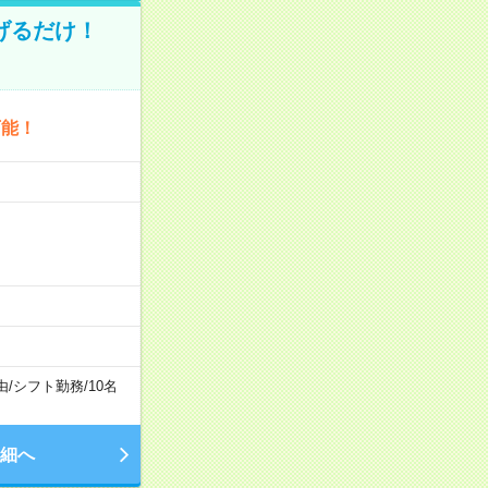
げるだけ！
可能！
由
/
シフト勤務
/
10名
細へ