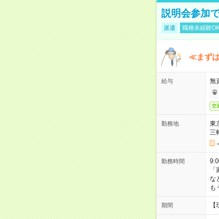
説明会参加で
派遣
職種未経験O
≪まずは
無
給与
交
東
勤務地
三
9:
勤務時間
「
な
も
【
期間