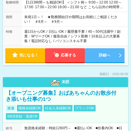
【1日3時間～も相談OK!】 ＜シフト例＞ 9:00～12:00 12:00～
勤務時間
17:00 17:00～22:00 18:00～21:00 など こちら以外の時間帯も
お気軽にご相談ください！
単発1日～！ ★勤務開始日や期間はお気軽にご相談くださ
期間
い！ ＃8月～ ＃9月～
週1日からOK
/
日払いOK
/
履歴書不要
/
40～50代活躍中
/
副
特徴
業・WワークOK
/
服装自由
/
シフト勤務
/
10名以上の大量募
集
/
電話対応なし
/
パソコンスキル不要
気になる！
応募する
詳細へ
掲載日：2026.08.05
未読
【オープニング募集】おばあちゃんのお散歩付
き添いも仕事の1つ
派遣
職種未経験OK
社会人未経験OK
ブランクOK
WEB登録・面接OK
無資格未経験：時給1280円～ ■週払いOK ■扶養内OK ■日
給与