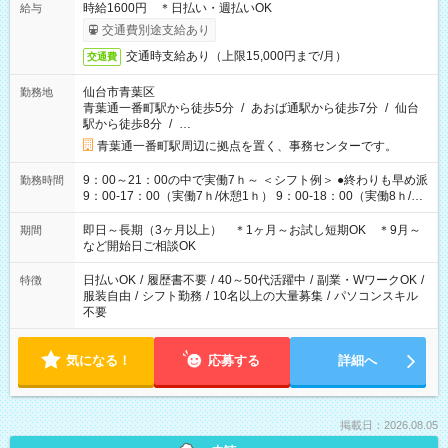
時給1600円 ＊日払い・週払いOK
給与
交通費別途支給あり
交通時支給あり（上限15,000円まで/月）
交通費
仙台市青葉区
勤務地
青葉通一番町駅から徒歩5分
/
あおば通駅から徒歩7分
/
仙台
駅から徒歩8分
/
…
青葉通一番町駅周辺に拠点を置く、事務センターです。
9：00～21：00の中で実働7ｈ～ ＜シフト例＞ ●終わりも早め派
勤務時間
9：00-17：00（実働7ｈ/休憩1ｈ） 9：00-18：00（実働8ｈ/休
憩1ｈ） 10：00-19：00（実働8ｈ/休憩1ｈ） ●朝ゆっくり派
11：00-20：00（実働8ｈ/休憩1ｈ） 12：00-20：00（実働7ｈ/
即日～長期（3ヶ月以上） ＊1ヶ月～お試し短期OK ＊9月～
期間
休憩1ｈ） 12：00-21：00（実働8ｈ/休憩1ｈ） 13：00-22：
など開始日ご相談OK
00（実働8ｈ/休憩1ｈ） ＊時間帯固定OK
日払いOK
/
履歴書不要
/
40～50代活躍中
/
副業・WワークOK
/
特徴
服装自由
/
シフト勤務
/
10名以上の大量募集
/
パソコンスキル
不要
気になる！
応募する
詳細へ
掲載日：2026.08.05