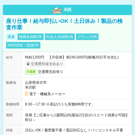
未読
座り仕事！給与即払いOK！土日休み！製品の検
査作業
派遣
職種未経験OK
社会人未経験OK
ブランクOK
WEB登録・面接OK
時給1200円 【月収例】例240,000円(稼働20日手当含む)
給与
交通費別途支給あり
交通費支給有り
交通費
山形県米沢市
勤務地
米沢駅
電子・機械系メーカー
8:30～17:30 ※表記のうち実働8時間です。
勤務時間
長期【ご応募から1週間以内(最短2日目)のスピード就業が可能】
期間
即日～
日払いOK
/
履歴書不要
/
電話対応なし
/
パソコンスキル不要
特徴