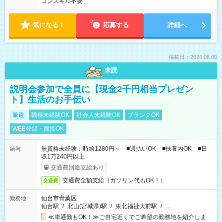
コンスキル不要
気になる！
応募する
詳細へ
掲載日：2026.08.09
未読
説明会参加で全員に【現金2千円相当プレゼン
ト】生活のお手伝い
派遣
職種未経験OK
社会人未経験OK
ブランクOK
WEB登録・面接OK
無資格未経験：時給1280円～ ■週払いOK ■扶養内OK ■日
給与
収1万240円以上
交通費別途支給あり
交通費全額支給（ガソリン代もOK！）
交通費
仙台市青葉区
勤務地
仙台駅
/
北山(宮城県)駅
/
東北福祉大前駅
/
…
≪車通勤もOK！≫ご自宅近くでご希望の勤務地を紹介しま