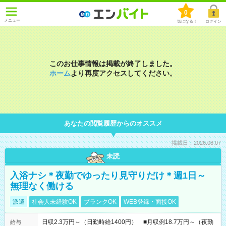
0
メニュー
気になる！
ログイン
このお仕事情報は掲載が終了しました。
ホーム
より再度アクセスしてください。
あなたの閲覧履歴からのオススメ
掲載日：2026.08.07
未読
入浴ナシ＊夜勤でゆったり見守りだけ＊週1日～
無理なく働ける
派遣
社会人未経験OK
ブランクOK
WEB登録・面接OK
日収2.3万円～（日勤時給1400円） ■月収例18.7万円～（夜勤
給与