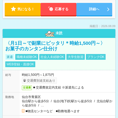
気になる！
応募する
詳細へ
掲載日：2026.08.09
未読
〈月1日～で副業にピッタリ＊時給1,500円～〉
お菓子のカンタン仕分け
派遣
職種未経験OK
社会人未経験OK
大学生歓迎
ブランクOK
WEB登録・面接OK
時給1,500円～1,875円
給与
交通費別途支給あり
■ 交通費規定内支給 ※派遣先による
交通費
仙台市青葉区
勤務地
仙台駅から徒歩5分
/
仙台(地下鉄)駅から徒歩5分
/
北仙台駅か
ら徒歩5分
/
…
■物流センターなど ■勤務地選べます