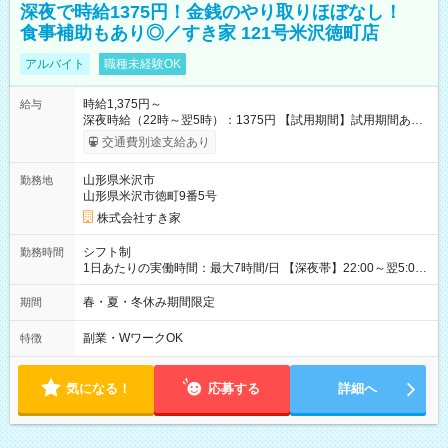
深夜で時給1375円！金銭のやり取りほぼなし！
食事補助もあり◎／すき家 121号米沢徳町店
アルバイト
職種未経験OK
時給1,375円～
給与
深夜時給（22時～翌5時）：1375円 【試用期間】試用期間あり
試用期間の長さ：1ヶ月 雇用形態、給与は本採用時と同じです。
交通費別途支給あり
試用期間の実態は30日（※条件変更なし）ですが、切り上げで
一ヶ月とさせていただきます。 研修制度あり：15時間(研修中も
山形県米沢市
勤務地
同時給）
山形県米沢市徳町9番5号
株式会社すき家
シフト制
勤務時間
1日あたりの実働時間：最大7時間/日 【深夜帯】22:00～翌5:00
週2日～・1日2h～OK◎ ※22:00から翌5:00までは18歳以上の方
のみ勤務可能です（18歳未満の深夜業務禁止のため） ★深夜で
春・夏・冬休み期間限定
期間
も安心して働けます★ すき家では、ワンオペを禁止していま
す。 必ず、2名以上での勤務を行いますので、安心して働けま
副業・WワークOK
特徴
す。
気になる！
応募する
詳細へ