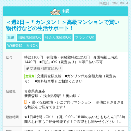
掲載日：2026.08.04
未読
＜週2日～＊カンタン！＞高級マンションで買い
物代行などの生活サポート！
派遣
職種未経験OK
社会人未経験OK
ブランクOK
WEB登録・面接OK
時給1100円 有資格・有経験時給1250円 介護福祉士時給
給与
1440円 ■日払いOK（規定あり）※即日払い不可
交通費別途支給あり
交通費全額支給 ■ガソリン代も全額支給（規定あ
交通費
り） ■無料駐車場もご相談ください
青森県青森市
勤務地
新青森駅
/
浅虫温泉駅
/
奥内駅
/
…
＜選べる勤務地＞シニア向けマンション ※他にもさまざま
な施設をご紹介できます！
★1日4時間～OK！ （例）9:00～18:00のあいだ もちろん1日8時
勤務時間
間のお仕事もご紹介可能です！ご希望をお聞かせください！★
家庭の都合でお休みが必要な場合も遠慮なくご相談ください。