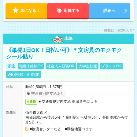
気になる！
応募する
詳細へ
掲載日：2026.08.07
未読
《単発1日OK！日払い可》＊文房具のモクモク
シール貼り
派遣
職種未経験OK
社会人未経験OK
大学生歓迎
ブランクOK
WEB登録・面接OK
時給1,500円～1,875円
給与
交通費別途支給あり
■ 交通費規定内支給 ※派遣先による
交通費
仙台市太白区
勤務地
南仙台駅から徒歩5分
/
長町駅から徒歩5分
/
長町南駅から徒
歩5分
/
…
■物流センターなど ■勤務地選べます