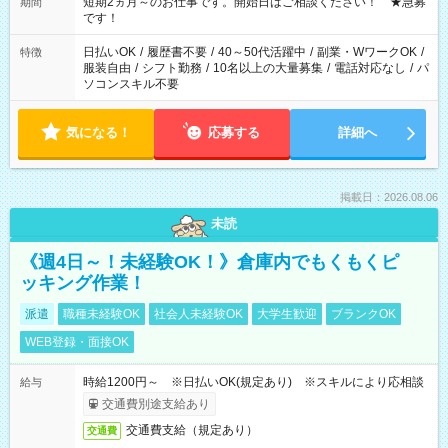
※週最低15時間以上の勤務が必要です
短期2ヵ月～のお仕事です。開始日はご相談ください！ ★急募
期間
です！
日払いOK
/
履歴書不要
/
40～50代活躍中
/
副業・WワークOK
/
特徴
服装自由
/
シフト勤務
/
10名以上の大量募集
/
電話対応なし
/
パ
ソコンスキル不要
気になる！
応募する
詳細へ
掲載日：2026.08.06
未読
《週4日～！未経験OK！》倉庫内でもくもくピ
ッキング作業！
派遣
職種未経験OK
社会人未経験OK
大学生歓迎
ブランクOK
WEB登録・面接OK
時給1200円～ ※日払いOK(規定あり) ※スキルにより応相談
給与
交通費別途支給あり
交通費支給（規定あり）
交通費