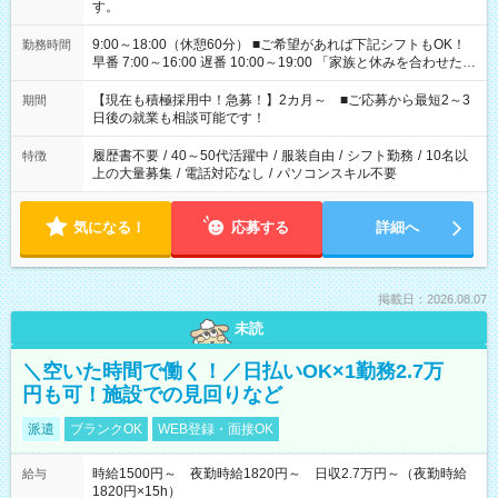
す。
9:00～18:00（休憩60分） ■ご希望があれば下記シフトもOK！
勤務時間
早番 7:00～16:00 遅番 10:00～19:00 「家族と休みを合わせた
い」 「余裕を持って夕飯の準備がしたい」 「できれば残業はし
たくない」 など、ご希望を教えてくださいね。 ※Wワーク希望
【現在も積極採用中！急募！】2カ月～ ■ご応募から最短2～3
期間
の方へ 今ご覧のお仕事で希望する勤務時間と、もう1つのお仕事
日後の就業も相談可能です！
の勤務時間。 合計で週40時間を超える場合は応募できません。
履歴書不要
/
40～50代活躍中
/
服装自由
/
シフト勤務
/
10名以
特徴
上の大量募集
/
電話対応なし
/
パソコンスキル不要
気になる！
応募する
詳細へ
掲載日：2026.08.07
未読
＼空いた時間で働く！／日払いOK×1勤務2.7万
円も可！施設での見回りなど
派遣
ブランクOK
WEB登録・面接OK
時給1500円～ 夜勤時給1820円～ 日収2.7万円～（夜勤時給
給与
1820円×15h）