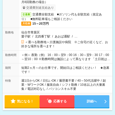
月8回勤務の場合）
交通費別途支給あり
交通費全額支給 ■ガソリン代も全額支給（規定あ
交通費
り） ■無料駐車場もご相談ください
15～20万円
月収例
仙台市青葉区
勤務地
愛子駅
/
北四番丁駅
/
あおば通駅
/
…
＜選べる勤務地＞介護施設や病院 ※ご自宅の近くなど、お
好きな場所を選べます！
＜例＞ 夜勤（例） 16：00～翌9：00 16：30～翌9：30 17：00
勤務時間
～翌10：00 ※勤務時間は施設によって異なります 「土日祝は休
みたい」 「しっかり稼ぎたい」 「もう少し遅い時間から始めた
い」など ご希望にあったお仕事をご案内いたします。 ※未経験
短期2ヵ月～のお仕事です。開始日はご相談ください！ ★急募
期間
の方の場合は1～2ヶ月間は日中での仕事を経験いただき、 お
です！
仕事に慣れてからの夜勤になります。 ★家庭の都合でお休みが
必要な場合も遠慮なくご相談ください。
週1日からOK
/
日払いOK
/
履歴書不要
/
40～50代活躍中
/
副
特徴
業・WワークOK
/
服装自由
/
シフト勤務
/
10名以上の大量募
集
/
電話対応なし
/
パソコンスキル不要
気になる！
応募する
詳細へ