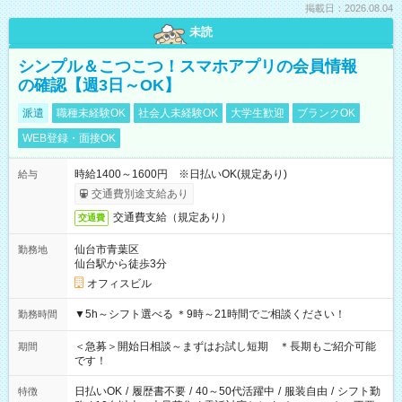
掲載日：2026.08.04
未読
シンプル＆こつこつ！スマホアプリの会員情報
の確認【週3日～OK】
派遣
職種未経験OK
社会人未経験OK
大学生歓迎
ブランクOK
WEB登録・面接OK
時給1400～1600円 ※日払いOK(規定あり)
給与
交通費別途支給あり
交通費支給（規定あり）
交通費
仙台市青葉区
勤務地
仙台駅から徒歩3分
オフィスビル
▼5h～シフト選べる ＊9時～21時間でご相談ください！
勤務時間
＜急募＞開始日相談～まずはお試し短期 ＊長期もご紹介可能
期間
です！
日払いOK
/
履歴書不要
/
40～50代活躍中
/
服装自由
/
シフト勤
特徴