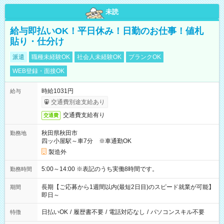
未読
給与即払いOK！平日休み！日勤のお仕事！値札
貼り・仕分け
派遣
職種未経験OK
社会人未経験OK
ブランクOK
WEB登録・面接OK
時給1031円
給与
交通費別途支給あり
交通費支給有り
交通費
秋田県秋田市
勤務地
四ッ小屋駅～車7分 ※車通勤OK
製造外
5:00～14:00 ※表記のうち実働8時間です。
勤務時間
長期【ご応募から1週間以内(最短2日目)のスピード就業が可能】
期間
即日～
日払いOK
/
履歴書不要
/
電話対応なし
/
パソコンスキル不要
特徴