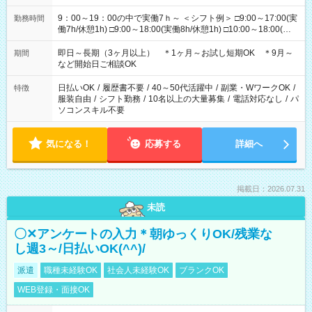
9：00～19：00の中で実働7ｈ～ ＜シフト例＞ □9:00～17:00(実
勤務時間
働7h/休憩1h) □9:00～18:00(実働8h/休憩1h) □10:00～18:00(実
働7h/休憩1h) □10:00～19:00(実働8h/休憩1h) ＊時間固定ＯＫ
即日～長期（3ヶ月以上） ＊1ヶ月～お試し短期OK ＊9月～
期間
など開始日ご相談OK
日払いOK
/
履歴書不要
/
40～50代活躍中
/
副業・WワークOK
/
特徴
服装自由
/
シフト勤務
/
10名以上の大量募集
/
電話対応なし
/
パ
ソコンスキル不要
気になる！
応募する
詳細へ
掲載日：2026.07.31
未読
〇✕アンケートの入力＊朝ゆっくりOK/残業な
し週3～/日払いOK(^^)/
派遣
職種未経験OK
社会人未経験OK
ブランクOK
WEB登録・面接OK