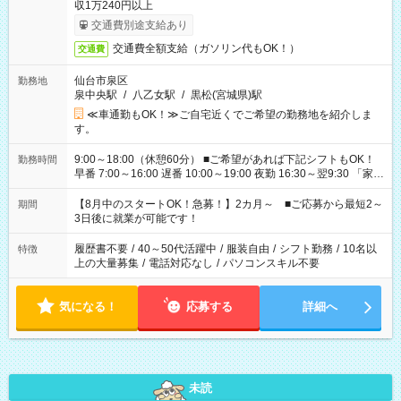
収1万240円以上
交通費別途支給あり
交通費全額支給（ガソリン代もOK！）
交通費
仙台市泉区
勤務地
泉中央駅
/
八乙女駅
/
黒松(宮城県)駅
≪車通勤もOK！≫ご自宅近くでご希望の勤務地を紹介しま
す。
9:00～18:00（休憩60分） ■ご希望があれば下記シフトもOK！
勤務時間
早番 7:00～16:00 遅番 10:00～19:00 夜勤 16:30～翌9:30 「家族
と休みを合わせたい」 「余裕を持って夕飯の準備がしたい」
「できれば残業はしたくない」 など、ご希望を教えてください
【8月中のスタートOK！急募！】2カ月～ ■ご応募から最短2～
期間
ね。 ※Wワーク希望の方へ 今ご覧のお仕事で希望する勤務時間
3日後に就業が可能です！
と、もう1つのお仕事の勤務時間。 合計で週40時間を超える場
合は応募できません。
履歴書不要
/
40～50代活躍中
/
服装自由
/
シフト勤務
/
10名以
特徴
上の大量募集
/
電話対応なし
/
パソコンスキル不要
気になる！
応募する
詳細へ
未読