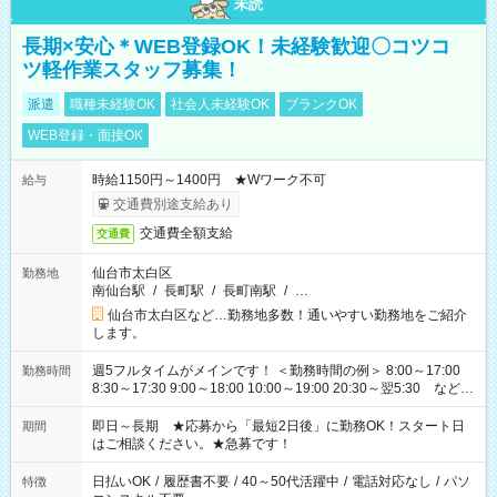
未読
長期×安心＊WEB登録OK！未経験歓迎〇コツコ
ツ軽作業スタッフ募集！
派遣
職種未経験OK
社会人未経験OK
ブランクOK
WEB登録・面接OK
時給1150円～1400円 ★Wワーク不可
給与
交通費別途支給あり
交通費全額支給
交通費
仙台市太白区
勤務地
南仙台駅
/
長町駅
/
長町南駅
/
…
仙台市太白区など…勤務地多数！通いやすい勤務地をご紹介
します。
週5フルタイムがメインです！ ＜勤務時間の例＞ 8:00～17:00
勤務時間
8:30～17:30 9:00～18:00 10:00～19:00 20:30～翌5:30 など ★
その他にも勤務時間多数！ 日勤のみ、残業なし、交替制など
ご希望を教えてください！
即日～長期 ★応募から「最短2日後」に勤務OK！スタート日
期間
はご相談ください。★急募です！
日払いOK
/
履歴書不要
/
40～50代活躍中
/
電話対応なし
/
パソ
特徴