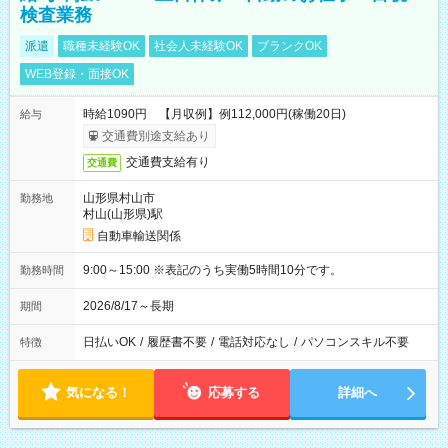
検査業務
派遣
職種未経験OK
社会人未経験OK
ブランクOK
WEB登録・面接OK
時給1090円 【月収例】例112,000円(稼働20日)
給与
交通費別途支給あり
交通費支給有り
交通費
山形県村山市
勤務地
村山(山形県)駅
自動車輸送関係
9:00～15:00 ※表記のうち実働5時間10分です。
勤務時間
2026/8/17～長期
期間
日払いOK
/
履歴書不要
/
電話対応なし
/
パソコンスキル不要
特徴
気になる！
応募する
詳細へ