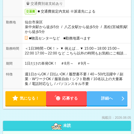
交通費別途支給あり
■ 交通費規定内支給 ※派遣先による
交通費
仙台市泉区
勤務地
泉中央駅から徒歩5分
/
八乙女駅から徒歩5分
/
黒松(宮城県)駅
から徒歩5分
■物流センターなど ■勤務地選べます
＜1日3時間～OK！＞ ▼ 例えば… ▼ 15:00～18:00 15:00～
勤務時間
22:00 17:00～22:00 など こちら以外の時間もお気軽にご相談く
ださい！
1日だけの単発OK！ ＃8月～ ＃9月～
期間
週1日からOK
/
日払いOK
/
履歴書不要
/
40～50代活躍中
/
副
特徴
業・WワークOK
/
服装自由
/
シフト勤務
/
10名以上の大量募
集
/
電話対応なし
/
パソコンスキル不要
気になる！
応募する
詳細へ
掲載日：2026.08.05
未読