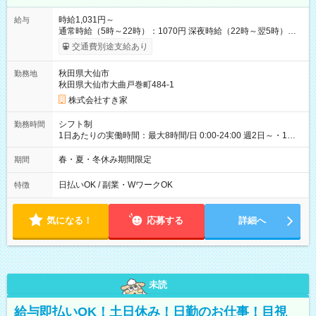
時給1,031円～
給与
通常時給（5時～22時）：1070円 深夜時給（22時～翌5時）：
1378円 高校生時給：1031円 【特別手当】早朝手当（5：00-9：
交通費別途支給あり
00）時給+150円 【試用期間】試用期間あり 試用期間の長さ：1
ヶ月 雇用形態、給与は本採用時と同じです。 試用期間の実態は
秋田県大仙市
勤務地
30日（※条件変更なし）ですが、切り上げで一ヶ月とさせてい
秋田県大仙市大曲戸巻町484-1
ただきます。 研修制度あり：15時間(研修中も同時給）
株式会社すき家
シフト制
勤務時間
1日あたりの実働時間：最大8時間/日 0:00-24:00 週2日～・1日
2h～OK ＜シフト例＞ 〇朝帯 5:00-9:00 〇昼帯 9:00-14:00 〇午
後帯 14:00-18:00 〇夜帯 18:00-22:00 〇深夜帯 22:00-翌5:00 基
春・夏・冬休み期間限定
期間
本は固定シフトですが家庭の都合などイレギュラーには対応し
ます♪
日払いOK / 副業・WワークOK
特徴
気になる！
応募する
詳細へ
未読
給与即払いOK！土日休み！日勤のお仕事！目視