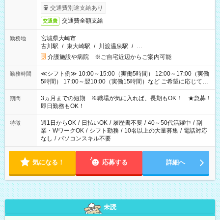
交通費別途支給あり
交通費全額支給
交通費
宮城県大崎市
勤務地
古川駅
/
東大崎駅
/
川渡温泉駅
/
…
介護施設や病院 ※ご自宅近辺からご案内可能
≪シフト例≫ 10:00～15:00（実働5時間） 12:00～17:00（実働
勤務時間
5時間） 17:00～翌10:00（実働15時間）など ご希望に応じて、
働く時間は調整できます！ お気軽に担当へ相談ください！
3ヵ月までの短期 ※職場が気に入れば、長期もOK！ ★急募！
期間
即日勤務もOK！
週1日からOK
/
日払いOK
/
履歴書不要
/
40～50代活躍中
/
副
特徴
業・WワークOK
/
シフト勤務
/
10名以上の大量募集
/
電話対応
なし
/
パソコンスキル不要
気になる！
応募する
詳細へ
未読