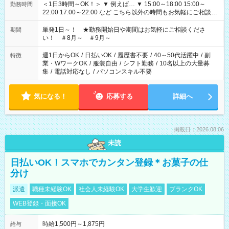
＜1日3時間～OK！＞ ▼ 例えば… ▼ 15:00～18:00 15:00～
勤務時間
22:00 17:00～22:00 など こちら以外の時間もお気軽にご相談く
ださい！
単発1日～！ ★勤務開始日や期間はお気軽にご相談くださ
期間
い！ ＃8月～ ＃9月～
週1日からOK
/
日払いOK
/
履歴書不要
/
40～50代活躍中
/
副
特徴
業・WワークOK
/
服装自由
/
シフト勤務
/
10名以上の大量募
集
/
電話対応なし
/
パソコンスキル不要
気になる！
応募する
詳細へ
掲載日：2026.08.06
未読
日払いOK！スマホでカンタン登録＊お菓子の仕
分け
派遣
職種未経験OK
社会人未経験OK
大学生歓迎
ブランクOK
WEB登録・面接OK
時給1,500円～1,875円
給与