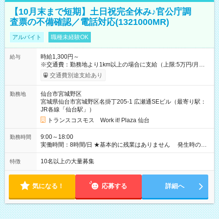
【10月末まで短期】土日祝完全休み♪官公庁調
査票の不備確認／電話対応(1321000MR)
アルバイト
職種未経験OK
時給1,300円～
給与
※交通費：勤務地より1km以上の場合に支給（上限:5万円/月・
2,500円/日） ※残業代：残業発生時は1分単位で支給 ※研修中の
交通費別途支給あり
給与変動なし ＜ 収入例 ＞ ■週5日勤務の場合… 月収22万8,800
円以上可能 ※交通費別途支給 （時給1,300円×8時間×22日） ■週
仙台市宮城野区
勤務地
4日勤務の場合… 月収16万6,400円以上可能 ※交通費別途支給
宮城県仙台市宮城野区名掛丁205-1 広瀬通SEビル（最寄り駅：
（時給1,300円×8時間×16日） 【試用期間】試用期間なし
JR各線「仙台駅」）
トランスコスモス Work it! Plaza 仙台
9:00～18:00
勤務時間
実働時間：8時間/日 ★基本的に残業はありません 発生時の残
業代は1分単位で支給いたします
10名以上の大量募集
特徴
気になる！
応募する
詳細へ