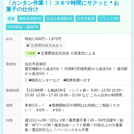
〈カンタン作業！〉スキマ時間にサクッと＊お
菓子の仕分け
派遣
職種未経験OK
社会人未経験OK
大学生歓迎
ブランクOK
WEB登録・面接OK
時給1,500円～1,875円
給与
交通費別途支給あり
■ 交通費規定内支給 ※派遣先による
交通費
仙台市若林区
勤務地
愛宕橋駅から徒歩5分
/
河原町(宮城県)駅から徒歩5分
/
連坊駅
から徒歩5分
/
…
■物流センターなど ■勤務地選べます
【1日3時間～も相談OK!】 ＜シフト例＞ 9:00～12:00 10:00～
勤務時間
15:00 12:00～17:00 18:00～21:00 など こちら以外の時間帯も
お気軽にご相談ください！
単発1日～！ ★勤務開始日や期間はお気軽にご相談くださ
期間
い！ ＃8月～ ＃9月～
週1日からOK
/
日払いOK
/
履歴書不要
/
40～50代活躍中
/
副
特徴
業・WワークOK
/
服装自由
/
シフト勤務
/
10名以上の大量募
集
/
電話対応なし
/
パソコンスキル不要