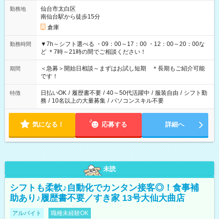
仙台市太白区
勤務地
南仙台駅から徒歩15分
倉庫
▼7h～シフト選べる ・09：00～17：00 ・12：00～20：00な
勤務時間
ど ＊7時～21時の間でご相談ください！
＜急募＞開始日相談～まずはお試し短期 ＊長期もご紹介可能
期間
です！
日払いOK
/
履歴書不要
/
40～50代活躍中
/
服装自由
/
シフト勤
特徴
務
/
10名以上の大量募集
/
パソコンスキル不要
気になる！
応募する
詳細へ
未読
シフトも柔軟♪自動化でカンタン接客◎！食事補
助あり♪履歴書不要／すき家 13号大仙大曲店
アルバイト
職種未経験OK