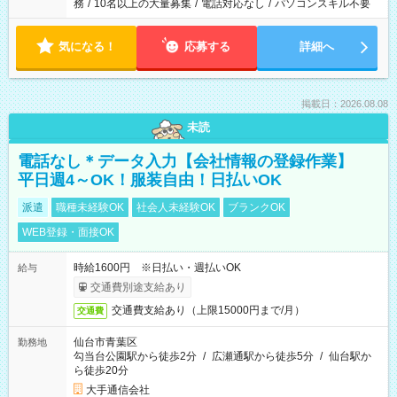
務
/
10名以上の大量募集
/
電話対応なし
/
パソコンスキル不要
気になる！
応募する
詳細へ
掲載日：2026.08.08
未読
電話なし＊データ入力【会社情報の登録作業】
平日週4～OK！服装自由！日払いOK
派遣
職種未経験OK
社会人未経験OK
ブランクOK
WEB登録・面接OK
時給1600円 ※日払い・週払いOK
給与
交通費別途支給あり
交通費支給あり（上限15000円まで/月）
交通費
仙台市青葉区
勤務地
勾当台公園駅から徒歩2分
/
広瀬通駅から徒歩5分
/
仙台駅か
ら徒歩20分
大手通信会社