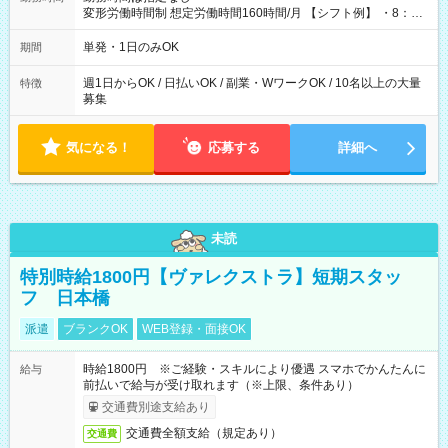
変形労働時間制 想定労働時間160時間/月 【シフト例】 ・8：00
～21：00
単発・1日のみOK
期間
週1日からOK / 日払いOK / 副業・WワークOK / 10名以上の大量
特徴
募集
気になる！
応募する
詳細へ
未読
特別時給1800円【ヴァレクストラ】短期スタッ
フ 日本橋
派遣
ブランクOK
WEB登録・面接OK
時給1800円 ※ご経験・スキルにより優遇 スマホでかんたんに
給与
前払いで給与が受け取れます（※上限、条件あり）
交通費別途支給あり
交通費全額支給（規定あり）
交通費