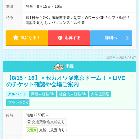
急募！8月15日・16日
期間
週1日からOK
/
履歴書不要
/
副業・WワークOK
/
シフト勤務
/
特徴
電話対応なし
/
パソコンスキル不要
気になる！
応募する
詳細へ
掲載日：2026.08.07
未読
【8/15・16】＜セカオワ＠東京ドーム！＞LIVE
のチケット確認や会場ご案内
アルバイト
職種未経験OK
社会人未経験OK
大学生歓迎
ブランクOK
時給1250円～
給与
交通費別途支給あり
支給（規定有り）
交通費