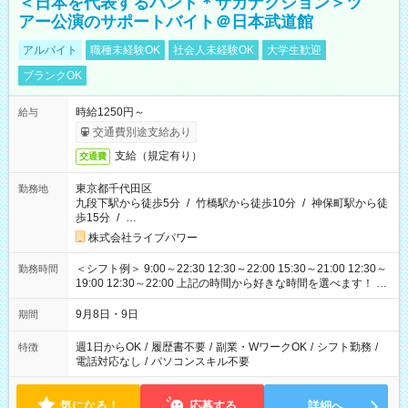
＜日本を代表するバンド＊サカナクション＞ツ
アー公演のサポートバイト＠日本武道館
アルバイト
職種未経験OK
社会人未経験OK
大学生歓迎
ブランクOK
時給1250円～
給与
交通費別途支給あり
支給（規定有り）
交通費
東京都千代田区
勤務地
九段下駅から徒歩5分
/
竹橋駅から徒歩10分
/
神保町駅から徒
歩15分
/
…
株式会社ライブパワー
＜シフト例＞ 9:00～22:30 12:30～22:00 15:30～21:00 12:30～
勤務時間
19:00 12:30～22:00 上記の時間から好きな時間を選べます！ ※
時間は変更となる可能性があります
9月8日・9日
期間
週1日からOK
/
履歴書不要
/
副業・WワークOK
/
シフト勤務
/
特徴
電話対応なし
/
パソコンスキル不要
気になる！
応募する
詳細へ