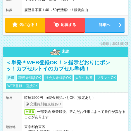
履歴書不要
/
40～50代活躍中
/
服装自由
特徴
気になる！
応募する
詳細へ
掲載日：2026.08.05
未読
＜単発＊WEB登録OK！＞指示どおりにポン
ッ！カプセルトイのカプセル準備！
派遣
職種未経験OK
社会人未経験OK
大学生歓迎
ブランクOK
WEB登録・面接OK
時給1500円 ■現金日払いもOK（規定あり）
給与
交通費別途支給あり
一部支給 ※登録後、選んだお仕事によって条件が異なる
交通費
ことがあります
東京都台東区
勤務地