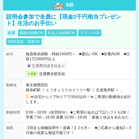
未読
説明会参加で全員に【現金2千円相当プレゼン
ト】生活のお手伝い
派遣
職種未経験OK
社会人未経験OK
ブランクOK
WEB登録・面接OK
無資格未経験：時給1500円～ ■週払いOK ■扶養内OK ■日
給与
収1万2000円以上
交通費別途支給あり
交通費全額支給
交通費
東京都墨田区
勤務地
錦糸町駅
/
とうきょうスカイツリー駅
/
京成曳舟駅
/
…
≪自宅からドアtoドアで30分以内！≫ご希望の勤務地を紹介
します。
9:00～18:00（休憩60分） ■ご希望があれば下記シフトもOK！
勤務時間
早番 7:00～16:00 遅番 10:00～19:00 「家族と休みを合わせた
い」 「余裕を持って夕飯の準備がしたい」 「できれば残業はし
たくない」 など、ご希望を教えてくださいね。 ※Wワーク希望
【現在も積極採用中！急募！】2カ月～ ■ご応募から最短2～3
期間
の方へ 今ご覧のお仕事で希望する勤務時間と、もう1つのお仕事
日後の就業も相談可能です！
の勤務時間。 合計で週40時間を超える場合は応募できません。