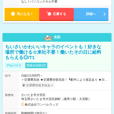
なし
/
パソコンスキル不要
気になる！
応募する
詳細へ
未読
ちいさいかわいいキャラのイベントも！好きな
場所で働ける☆来社不要！働いたその日に給料
もらえる◎/T1
アルバイト
職種未経験OK
日給13,000円～
給与
＋交通費支給 ★交通費全額支給！ ┗案件により規定あり ★日払
いOK！（規定あり） ┗働いたその日に現金GET♪ お仕事後はコ
交通費別途支給あり
ンビニATMから 日払い分を引き落とせます！ 【試用期間】試
用期間なし
さいたま市大宮区
勤務地
埼玉県さいたま市大宮区錦町（最寄り駅：大宮駅）
株式会社ワンベルウッズ
勤務時間は指定なし
勤務時間