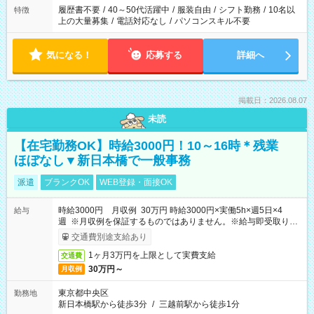
履歴書不要
/
40～50代活躍中
/
服装自由
/
シフト勤務
/
10名以
特徴
上の大量募集
/
電話対応なし
/
パソコンスキル不要
気になる！
応募する
詳細へ
掲載日：2026.08.07
未読
【在宅勤務OK】時給3000円！10～16時＊残業
ほぼなし▼新日本橋で一般事務
派遣
ブランクOK
WEB登録・面接OK
時給3000円 月収例 30万円 時給3000円×実働5h×週5日×4
給与
週 ※月収例を保証するものではありません。※給与即受取りサ
ービス利用可（利用条件有）
交通費別途支給あり
1ヶ月3万円を上限として実費支給
交通費
30万円～
月収例
東京都中央区
勤務地
新日本橋駅から徒歩3分
/
三越前駅から徒歩1分