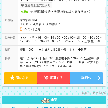
す ◆日払い・週払いOK！（規定あり）◆お仕事によって日給
も異なります
交通費別途支給あり
交通費別途支給あり(勤務地により異なります)
交通費
東京都台東区
勤務地
上野駅
/
浅草駅
/
浅草橋駅
/
…
イベント会場
▼シフト例 ・08：00～19：00 ・09：00～18：00 ・10：00～
勤務時間
17：00 ・13：00～22：00 ・16：00～21：00 など多数！ ※お
仕事により勤務時間が異なります
即日～OK！ ◆お好きな日1日～働けます ◆急募
期間
週1日からOK
/
日払いOK
/
履歴書不要
/
40～50代活躍中
/
副
特徴
業・WワークOK
/
服装自由
/
シフト勤務
/
10名以上の大量募
集
/
電話対応なし
/
パソコンスキル不要
気になる！
応募する
詳細へ
掲載日：2026.08.08
未読