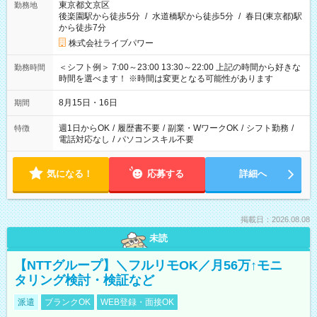
東京都文京区
勤務地
後楽園駅から徒歩5分
/
水道橋駅から徒歩5分
/
春日(東京都)駅
から徒歩7分
株式会社ライブパワー
＜シフト例＞ 7:00～23:00 13:30～22:00 上記の時間から好きな
勤務時間
時間を選べます！ ※時間は変更となる可能性があります
8月15日・16日
期間
週1日からOK
/
履歴書不要
/
副業・WワークOK
/
シフト勤務
/
特徴
電話対応なし
/
パソコンスキル不要
気になる！
応募する
詳細へ
掲載日：2026.08.08
未読
【NTTグループ】＼フルリモOK／月56万↑モニ
タリング検討・検証など
派遣
ブランクOK
WEB登録・面接OK