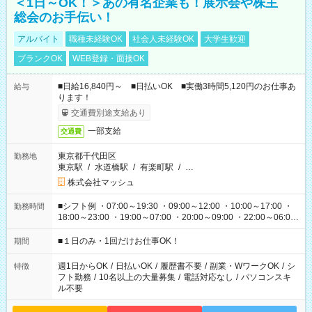
＜1日～OK！＞あの有名企業も！展示会や株主
総会のお手伝い！
アルバイト
職種未経験OK
社会人未経験OK
大学生歓迎
ブランクOK
WEB登録・面接OK
■日給16,840円～ ■日払いOK ■実働3時間5,120円のお仕事あ
給与
ります！
交通費別途支給あり
一部支給
交通費
東京都千代田区
勤務地
東京駅
/
水道橋駅
/
有楽町駅
/
…
株式会社マッシュ
■シフト例 ・07:00～19:30 ・09:00～12:00 ・10:00～17:00 ・
勤務時間
18:00～23:00 ・19:00～07:00 ・20:00～09:00 ・22:00～06:00
etc ★最短で3時間で5,120円のお仕事から 15時間で2万円近く稼
げるお仕事も！ ご希望のお時間に合わせてご紹介！ ※シフトは
■１日のみ・1回だけお仕事OK！
期間
現場によって異なります。 ※勿論、休憩時間はあるのでご安心
ください！
週1日からOK
/
日払いOK
/
履歴書不要
/
副業・WワークOK
/
シ
特徴
フト勤務
/
10名以上の大量募集
/
電話対応なし
/
パソコンスキ
ル不要