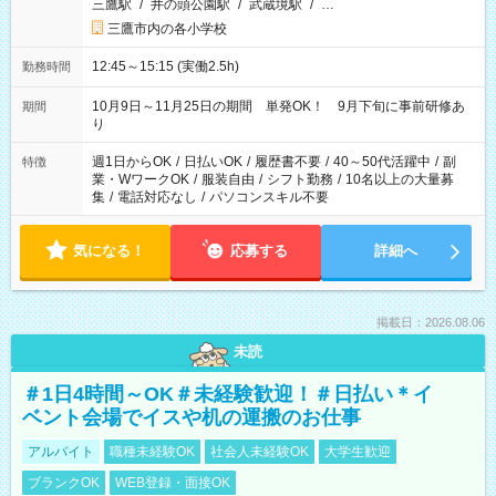
三鷹駅
/
井の頭公園駅
/
武蔵境駅
/
…
三鷹市内の各小学校
12:45～15:15 (実働2.5h)
勤務時間
10月9日～11月25日の期間 単発OK！ 9月下旬に事前研修あ
期間
り
週1日からOK
/
日払いOK
/
履歴書不要
/
40～50代活躍中
/
副
特徴
業・WワークOK
/
服装自由
/
シフト勤務
/
10名以上の大量募
集
/
電話対応なし
/
パソコンスキル不要
気になる！
応募する
詳細へ
掲載日：2026.08.06
未読
＃1日4時間～OK＃未経験歓迎！＃日払い＊イ
ベント会場でイスや机の運搬のお仕事
アルバイト
職種未経験OK
社会人未経験OK
大学生歓迎
ブランクOK
WEB登録・面接OK