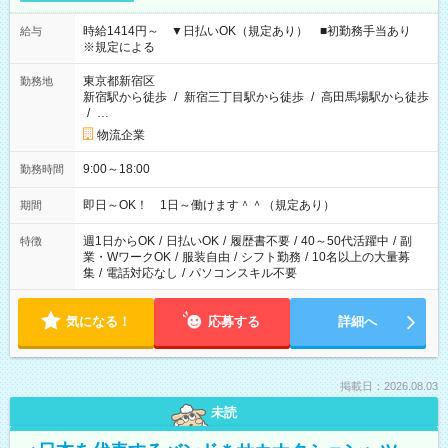
時給1414円～ ▼日払いOK（規定あり） ■初勤務手当あり
給与
※規定による
東京都新宿区
勤務地
新宿駅から徒歩
/
新宿三丁目駅から徒歩
/
高田馬場駅から徒歩
/
…
物流企業
9:00～18:00
勤務時間
即日～OK！ 1日～働けます＾＾（規定あり）
期間
週1日からOK
/
日払いOK
/
履歴書不要
/
40～50代活躍中
/
副
特徴
業・WワークOK
/
服装自由
/
シフト勤務
/
10名以上の大量募
集
/
電話対応なし
/
パソコンスキル不要
気になる！
応募する
詳細へ
掲載日：2026.08.03
未読