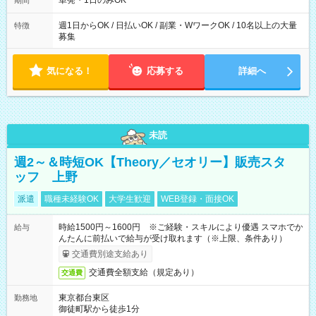
単発・1日のみOK
期間
週1日からOK / 日払いOK / 副業・WワークOK / 10名以上の大量
特徴
募集
気になる！
応募する
詳細へ
未読
週2～＆時短OK【Theory／セオリー】販売スタ
ッフ 上野
派遣
職種未経験OK
大学生歓迎
WEB登録・面接OK
時給1500円～1600円 ※ご経験・スキルにより優遇 スマホでか
給与
んたんに前払いで給与が受け取れます（※上限、条件あり）
交通費別途支給あり
交通費全額支給（規定あり）
交通費
東京都台東区
勤務地
御徒町駅から徒歩1分