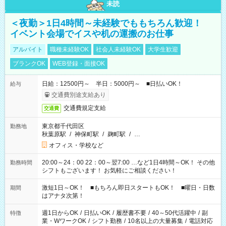
未読
＜夜勤＞1日4時間～未経験でももちろん歓迎！
イベント会場でイスや机の運搬のお仕事
アルバイト
職種未経験OK
社会人未経験OK
大学生歓迎
ブランクOK
WEB登録・面接OK
日給：12500円～ 半日：5000円～ ■日払いOK！
給与
交通費別途支給あり
交通費規定支給
交通費
東京都千代田区
勤務地
秋葉原駅
/
神保町駅
/
麹町駅
/
…
オフィス・学校など
20:00～24：00 22：00～翌7:00 …など1日4時間～OK！ その他
勤務時間
シフトもございます！ お気軽にご相談ください！
激短1日～OK！ ■もちろん即日スタートもOK！ ■曜日・日数
期間
はアナタ次第！
週1日からOK
/
日払いOK
/
履歴書不要
/
40～50代活躍中
/
副
特徴
業・WワークOK
/
シフト勤務
/
10名以上の大量募集
/
電話対応