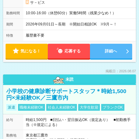
サ－ビス
10:00-16:00（休憩60分）実働5時間（残業少なめ！）
勤務時間
2026年09月01日～長期 ※開始日相談OK ※9月～！
期間
履歴書不要
特徴
気になる！
応募する
詳細へ
掲載日：2026.08.07
未読
小学校の健康診断サポートスタッフ＊時給1,500
円×未経験OK／三鷹市内
派遣
職種未経験OK
社会人未経験OK
大学生歓迎
ブランクOK
時給1,500円 ■日払い・翌日振込OK（規定あり） ■初勤務手
給与
当（※規定による）
東京都三鷹市
勤務地