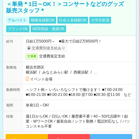
＜単発＊1日～OK！＞コンサートなどのグッズ
販売スタッフ＊
アルバイト
職種未経験OK
社会人未経験OK
大学生歓迎
ブランクOK
WEB登録・面接OK
日給1万5000円～ ■最大で日給2万8500円！
給与
交通費別途支給あり
交通費規定支給
交通費
横浜市西区
勤務地
横浜駅
/
みなとみらい駅
/
西横浜駅
/
…
イベント会場
＜シフト例＞ いろいろなシフトで働けます！ ■7:00-24:00
勤務時間
■8:00-21:00 ■9:00-21:00 ■18:00-翌7:00 ■20:30-翌11:00 など
単発1日～OK!
期間
週1日からOK
/
日払いOK
/
履歴書不要
/
40～50代活躍中
/
副
特徴
業・WワークOK
/
服装自由
/
シフト勤務
/
電話対応なし
/
パソ
コンスキル不要