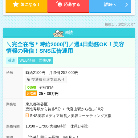
気になる！
応募する
詳細へ
掲載日：2026.08.07
未読
＼完全在宅＊時給2000円／週4日勤務OK！美容
情報の発信！SNS広告運用
派遣
WEB登録・面接OK
時給2100円 月収例 252,000円
給与
交通費別途支給あり
全額支給
交通費
25～30万円
月収例
東京都渋谷区
勤務地
恵比寿駅から徒歩5分
/
代官山駅から徒歩10分
SNS美容メディア運営／美容マーケティング支援
10:00～17:00(実働6時間 休憩1時間)
勤務時間
【急募】即日～長期 ※8月～！
期間