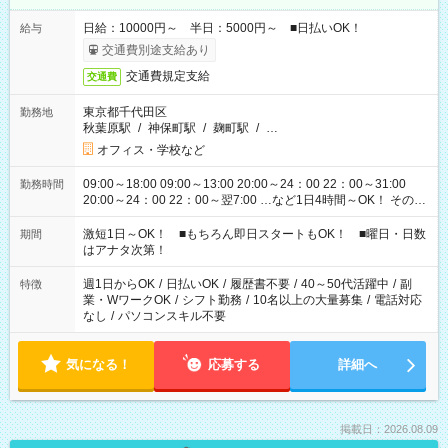
日給：10000円～ 半日：5000円～ ■日払いOK！
給与
交通費別途支給あり
交通費規定支給
交通費
東京都千代田区
勤務地
秋葉原駅
/
神保町駅
/
麹町駅
/
…
オフィス・学校など
09:00～18:00 09:00～13:00 20:00～24：00 22：00～31:00
勤務時間
20:00～24：00 22：00～翌7:00 …など1日4時間～OK！ その他
シフトもございます！ お気軽にご相談ください！
激短1日～OK！ ■もちろん即日スタートもOK！ ■曜日・日数
期間
はアナタ次第！
週1日からOK
/
日払いOK
/
履歴書不要
/
40～50代活躍中
/
副
特徴
業・WワークOK
/
シフト勤務
/
10名以上の大量募集
/
電話対応
なし
/
パソコンスキル不要
気になる！
応募する
詳細へ
掲載日：2026.08.09