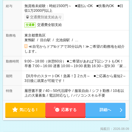
無資格未経験：時給1500円～ ■週払いOK ■扶養内OK ■日
給与
収1万2000円以上
交通費別途支給あり
交通費全額支給
交通費
東京都豊島区
勤務地
巣鴨駅
/
目白駅
/
北池袋駅
/
…
≪自宅からドアtoドアで30分以内！≫ご希望の勤務地を紹介
します。
9:00～18:00（休憩60分） ■ご希望があれば下記シフトもOK！
勤務時間
早番 7:00～16:00 遅番 10:00～19:00 夜勤 16:30～翌9:30 「家族
と休みを合わせたい」 「余裕を持って夕飯の準備がしたい」
「できれば残業はしたくない」 など、ご希望を教えてください
【8月中のスタートOK！急募！】2カ月～ ■ご応募から最短2～
期間
ね。 ※Wワーク希望の方へ 今ご覧のお仕事で希望する勤務時間
3日後に就業が可能です！
と、もう1つのお仕事の勤務時間。 合計で週40時間を超える場
合は応募できません。
履歴書不要
/
40～50代活躍中
/
服装自由
/
シフト勤務
/
10名以
特徴
上の大量募集
/
電話対応なし
/
パソコンスキル不要
気になる！
応募する
詳細へ
掲載日：2026.08.09