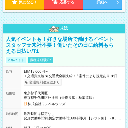
気になる！
応募する
詳細へ
未読
人気イベントも！好きな場所で働けるイベント
スタッフ☆来社不要！働いたその日に給料もら
える日払い/T1
アルバイト
職種未経験OK
日給13,000円～
給与
＋交通費支給 ★交通費全額支給！ ┗案件により規定あり ★日払
いOK！（規定あり） ┗働いたその日に現金GET♪ お仕事後はコ
交通費別途支給あり
ンビニATMから 日払い分を引き落とせます！ 【試用期間】試
用期間なし
東京都千代田区
勤務地
東京都千代田区外神田（最寄り駅：秋葉原駅）
株式会社ワンベルウッズ
勤務時間は指定なし
勤務時間
変形労働時間制 想定労働時間160時間/月 【シフト例】 ・8：00
～21：00