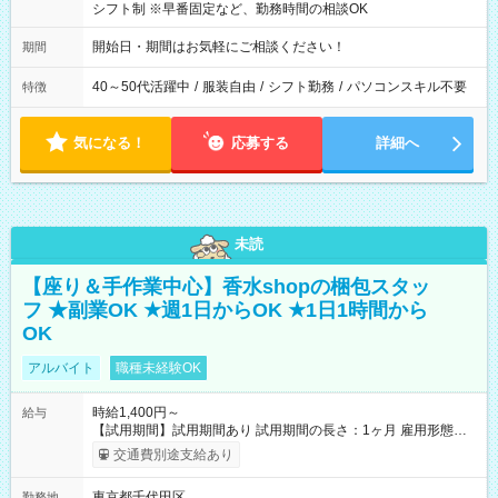
シフト制 ※早番固定など、勤務時間の相談OK
開始日・期間はお気軽にご相談ください！
期間
40～50代活躍中
/
服装自由
/
シフト勤務
/
パソコンスキル不要
特徴
気になる！
応募する
詳細へ
未読
【座り＆手作業中心】香水shopの梱包スタッ
フ ★副業OK ★週1日からOK ★1日1時間から
OK
アルバイト
職種未経験OK
時給1,400円～
給与
【試用期間】試用期間あり 試用期間の長さ：1ヶ月 雇用形態、
給与は本採用時と同じです。
交通費別途支給あり
東京都千代田区
勤務地