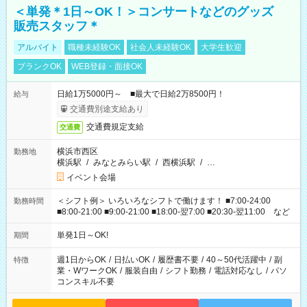
＜単発＊1日～OK！＞コンサートなどのグッズ
販売スタッフ＊
アルバイト
職種未経験OK
社会人未経験OK
大学生歓迎
ブランクOK
WEB登録・面接OK
日給1万5000円～ ■最大で日給2万8500円！
給与
交通費別途支給あり
交通費規定支給
交通費
横浜市西区
勤務地
横浜駅
/
みなとみらい駅
/
西横浜駅
/
…
イベント会場
＜シフト例＞ いろいろなシフトで働けます！ ■7:00-24:00
勤務時間
■8:00-21:00 ■9:00-21:00 ■18:00-翌7:00 ■20:30-翌11:00 など
単発1日～OK!
期間
週1日からOK
/
日払いOK
/
履歴書不要
/
40～50代活躍中
/
副
特徴
業・WワークOK
/
服装自由
/
シフト勤務
/
電話対応なし
/
パソ
コンスキル不要