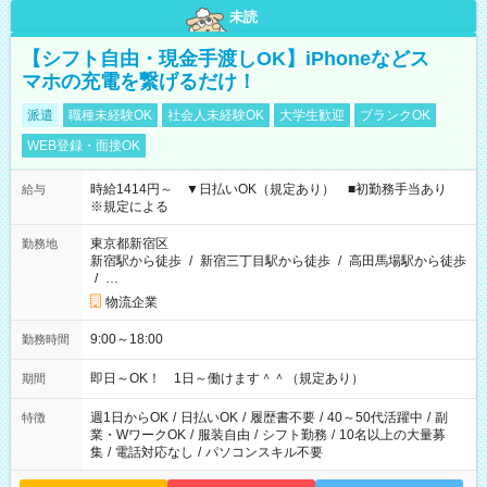
未読
【シフト自由・現金手渡しOK】iPhoneなどス
マホの充電を繋げるだけ！
派遣
職種未経験OK
社会人未経験OK
大学生歓迎
ブランクOK
WEB登録・面接OK
時給1414円～ ▼日払いOK（規定あり） ■初勤務手当あり
給与
※規定による
東京都新宿区
勤務地
新宿駅から徒歩
/
新宿三丁目駅から徒歩
/
高田馬場駅から徒歩
/
…
物流企業
9:00～18:00
勤務時間
即日～OK！ 1日～働けます＾＾（規定あり）
期間
週1日からOK
/
日払いOK
/
履歴書不要
/
40～50代活躍中
/
副
特徴
業・WワークOK
/
服装自由
/
シフト勤務
/
10名以上の大量募
集
/
電話対応なし
/
パソコンスキル不要