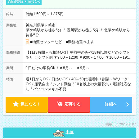
WEB登録・面接OK
時給1,500円～1,875円
給与
神奈川県茅ヶ崎市
勤務地
茅ケ崎駅から徒歩5分
/
香川駅から徒歩5分
/
北茅ケ崎駅から
徒歩5分
■物流センターなど ■勤務地選べます
【1日3時間～も相談OK!】午前中のみや18時以降などのシフト
勤務時間
あり！ シフト例 ▼9:00～12:00 ▼9:00～17:00 ▼10:00～19:00
▼18:00～21:00
1日だけの単発OK！＃8月～ ＃9月～
期間
週1日からOK
/
日払いOK
/
40～50代活躍中
/
副業・Wワーク
特徴
OK
/
服装自由
/
シフト勤務
/
10名以上の大量募集
/
電話対応な
し
/
パソコンスキル不要
気になる！
応募する
詳細へ
掲載日：2026.08.07
未読