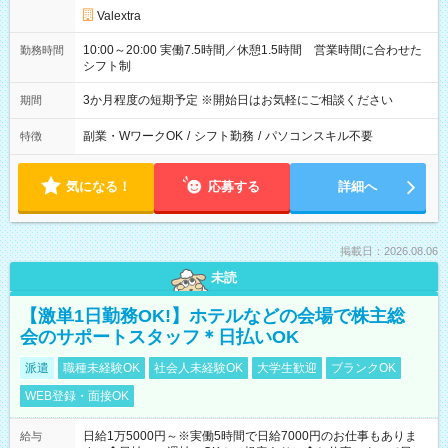
Valextra
10:00～20:00 実働7.5時間／休憩1.5時間 営業時間に合わせた
勤務時間
シフト制
3か月程度の短期予定 ※開始日はお気軽にご相談ください
期間
副業・WワークOK
/
シフト勤務
/
パソコンスキル不要
特徴
気になる！
応募する
詳細へ
掲載日：2026.08.06
未読
【激単1日勤務OK!】ホテルなどの会場で株主総
会のサポートスタッフ＊日払いOK
派遣
職種未経験OK
社会人未経験OK
大学生歓迎
ブランクOK
WEB登録・面接OK
日給1万5000円～※実働5時間で日給7000円のお仕事もありま
給与