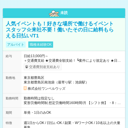
未読
人気イベントも！好きな場所で働けるイベント
スタッフ☆来社不要！働いたその日に給料もら
える日払い/T1
アルバイト
職種未経験OK
日給13,000円～
給与
＋交通費支給 ★交通費全額支給！ ┗案件により規定あり ★日払
いOK！（規定あり） ┗働いたその日に現金GET♪ お仕事後はコ
交通費別途支給あり
ンビニATMから 日払い分を引き落とせます！ 【試用期間】試
用期間なし
東京都豊島区
勤務地
東京都豊島区南池袋（最寄り駅：池袋駅）
株式会社ワンベルウッズ
勤務時間は指定なし
勤務時間
変形労働時間制 想定労働時間160時間/月 【シフト例】 ・8：00
～21：00
単発・1日のみOK
期間
週1日からOK / 日払いOK / 副業・WワークOK / 10名以上の大量
特徴
募集