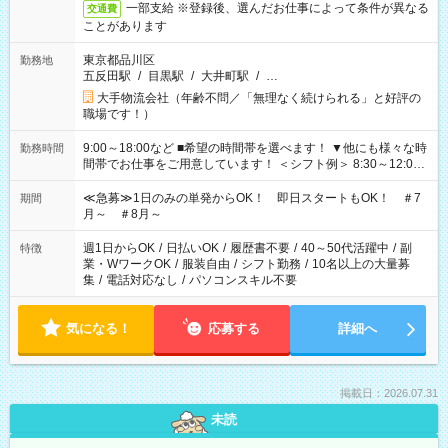
一部支給 ※登録後、選んだお仕事によって条件が異なる
交通費
ことがあります
東京都品川区
勤務地
五反田駅
/
目黒駅
/
大井町駅
/
…
大手物流会社（年齢不問／「無理なく続けられる」と好評の
職場です！）
9:00～18:00など ■希望の時間帯を選べます！ ▼他にも様々な時
勤務時間
間帯でお仕事をご用意しています！ ＜シフト例＞ 8:30～12:00
17:00～22:00 13:00～22:00 22:00～翌6:00 など
≪急募≫1日のみの単発からOK！ 即日スタートもOK！ ＃7
期間
月～ ＃8月～
週1日からOK
/
日払いOK
/
履歴書不要
/
40～50代活躍中
/
副
特徴
業・WワークOK
/
服装自由
/
シフト勤務
/
10名以上の大量募
集
/
電話対応なし
/
パソコンスキル不要
気になる！
応募する
詳細へ
掲載日：2026.07.31
未読