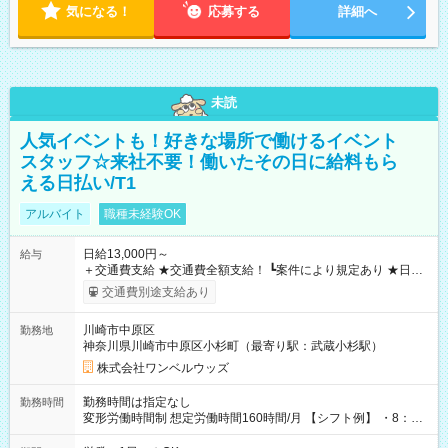
気になる！
応募する
詳細へ
未読
人気イベントも！好きな場所で働けるイベント
スタッフ☆来社不要！働いたその日に給料もら
える日払い/T1
アルバイト
職種未経験OK
日給13,000円～
給与
＋交通費支給 ★交通費全額支給！ ┗案件により規定あり ★日払
いOK！（規定あり） ┗働いたその日に現金GET♪ お仕事後はコ
交通費別途支給あり
ンビニATMから 日払い分を引き落とせます！ 【試用期間】試
用期間なし
川崎市中原区
勤務地
神奈川県川崎市中原区小杉町（最寄り駅：武蔵小杉駅）
株式会社ワンベルウッズ
勤務時間は指定なし
勤務時間
変形労働時間制 想定労働時間160時間/月 【シフト例】 ・8：00
～21：00