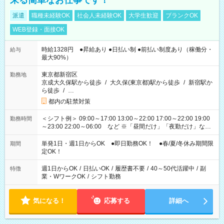
来る簡単なお仕事です！
派遣
職種未経験OK
社会人未経験OK
大学生歓迎
ブランクOK
WEB登録・面接OK
時給1328円 ●昇給あり ●日払い制 ●前払い制度あり（稼働分・
給与
最大90%）
東京都新宿区
勤務地
京成大久保駅から徒歩
/
大久保(東京都)駅から徒歩
/
新宿駅か
ら徒歩
/
…
都内の駐禁対策
＜シフト例＞ 09:00～17:00 13:00～22:00 17:00～22:00 19:00
勤務時間
～23:00 22:00～06:00 など ※「昼間だけ」「夜勤だけ」など
の希望OK
単発1日・週1日からOK ●即日勤務OK！ ●春/夏/冬休み期間限
期間
定OK！
週1日からOK
/
日払いOK
/
履歴書不要
/
40～50代活躍中
/
副
特徴
業・WワークOK
/
シフト勤務
気になる！
応募する
詳細へ