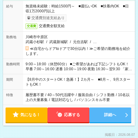
無資格未経験：時給1500円～ ■週払いOK ■扶養内OK ■日
給与
収1万2000円以上
交通費別途支給あり
交通費全額支給
交通費
川崎市中原区
勤務地
武蔵小杉駅
/
武蔵新城駅
/
元住吉駅
/
…
≪自宅からドアtoドアで30分以内！≫ご希望の勤務地を紹介
します。
9:00～18:00（休憩60分） ■ご希望があれば下記シフトもOK！
勤務時間
早番 7:00～16:00 遅番 10:00～19:00 夜勤 16:30～翌9:30 「家族
と休みを合わせたい」 「余裕を持って夕飯の準備がしたい」
「できれば残業はしたくない」 など、ご希望を教えてください
【8月中のスタートOK！急募！】2カ月～ ■8月～、9月スター
期間
ね。 ※Wワーク希望の方へ 今ご覧のお仕事で希望する勤務時間
トもOK！
と、もう1つのお仕事の勤務時間。 合計で週40時間を超える場
合は応募できません。
履歴書不要
/
40～50代活躍中
/
服装自由
/
シフト勤務
/
10名以
特徴
上の大量募集
/
電話対応なし
/
パソコンスキル不要
気になる！
応募する
詳細へ
掲載日：2026.08.07