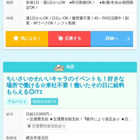
単発1日・週1日からOK ●即日勤務OK！ ●春/夏/冬休み期間限
期間
定OK！
週1日からOK
/
日払いOK
/
履歴書不要
/
40～50代活躍中
/
副
特徴
業・WワークOK
/
シフト勤務
気になる！
応募する
詳細へ
未読
ちいさいかわいいキャラのイベントも！好きな
場所で働ける☆来社不要！働いたその日に給料
もらえる◎/T1
アルバイト
職種未経験OK
日給13,000円～
給与
＋交通費支給 ★交通費全額支給！ ┗案件により規定あり ★日払
いOK！（規定あり） ┗働いたその日に現金GET♪ お仕事後はコ
交通費別途支給あり
ンビニATMから 日払い分を引き落とせます！ 【試用期間】試
用期間なし
横浜市港北区
勤務地