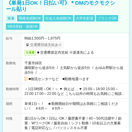
《単発1日OK！日払い可》＊DMのモクモクシ
ール貼り
派遣
職種未経験OK
社会人未経験OK
大学生歓迎
ブランクOK
WEB登録・面接OK
時給1,500円～1,875円
給与
交通費別途支給あり
■ 交通費規定内支給 ※派遣先による
交通費
千葉市緑区
勤務地
鎌取駅から徒歩5分
/
土気駅から徒歩5分
/
おゆみ野駅から徒
歩5分
/
…
■物流センターなど ■勤務地選べます
＜1日3時間～OK！＞ ▼ 例えば… ▼ 15:00～18:00 15:00～
勤務時間
22:00 17:00～22:00 など こちら以外の時間もお気軽にご相談く
ださい！
単発1日～！ ★勤務開始日や期間はお気軽にご相談くださ
期間
い！ ＃8月～ ＃9月～
週1日からOK
/
日払いOK
/
履歴書不要
/
40～50代活躍中
/
副
特徴
業・WワークOK
/
服装自由
/
シフト勤務
/
10名以上の大量募
集
/
電話対応なし
/
パソコンスキル不要