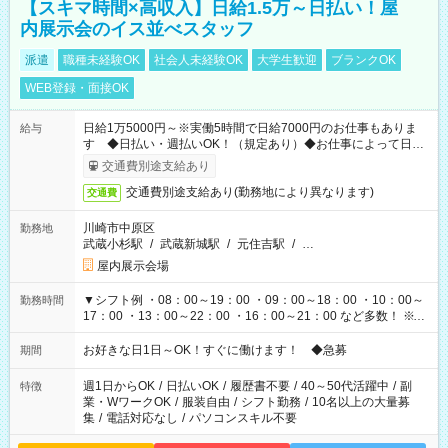
【スキマ時間×高収入】日給1.5万～日払い！屋
内展示会のイス並べスタッフ
派遣
職種未経験OK
社会人未経験OK
大学生歓迎
ブランクOK
WEB登録・面接OK
日給1万5000円～※実働5時間で日給7000円のお仕事もありま
給与
す ◆日払い・週払いOK！（規定あり）◆お仕事によって日給
も異なります
交通費別途支給あり
交通費別途支給あり(勤務地により異なります)
交通費
川崎市中原区
勤務地
武蔵小杉駅
/
武蔵新城駅
/
元住吉駅
/
…
屋内展示会場
▼シフト例 ・08：00～19：00 ・09：00～18：00 ・10：00～
勤務時間
17：00 ・13：00～22：00 ・16：00～21：00 など多数！ ※お
仕事により勤務時間が異なります
お好きな日1日～OK！すぐに働けます！ ◆急募
期間
週1日からOK
/
日払いOK
/
履歴書不要
/
40～50代活躍中
/
副
特徴
業・WワークOK
/
服装自由
/
シフト勤務
/
10名以上の大量募
集
/
電話対応なし
/
パソコンスキル不要