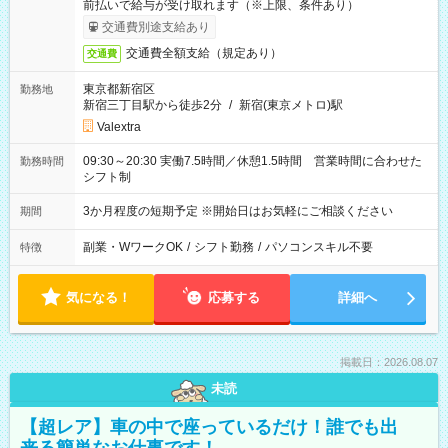
前払いで給与が受け取れます（※上限、条件あり）
交通費別途支給あり
交通費全額支給（規定あり）
交通費
東京都新宿区
勤務地
新宿三丁目駅から徒歩2分
/
新宿(東京メトロ)駅
Valextra
09:30～20:30 実働7.5時間／休憩1.5時間 営業時間に合わせた
勤務時間
シフト制
3か月程度の短期予定 ※開始日はお気軽にご相談ください
期間
副業・WワークOK
/
シフト勤務
/
パソコンスキル不要
特徴
気になる！
応募する
詳細へ
掲載日：2026.08.07
未読
【超レア】車の中で座っているだけ！誰でも出