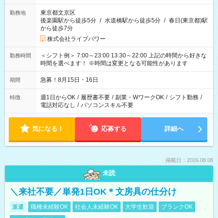
東京都文京区
勤務地
後楽園駅から徒歩5分
/
水道橋駅から徒歩5分
/
春日(東京都)駅
から徒歩7分
株式会社ライブパワー
＜シフト例＞ 7:00～23:00 13:30～22:00 上記の時間から好きな
勤務時間
時間を選べます！ ※時間は変更となる可能性があります
急募！8月15日・16日
期間
週1日からOK
/
履歴書不要
/
副業・WワークOK
/
シフト勤務
/
特徴
電話対応なし
/
パソコンスキル不要
気になる！
応募する
詳細へ
掲載日：2026.08.08
未読
＼来社不要／単発1日OK＊文房具の仕分け
派遣
職種未経験OK
社会人未経験OK
大学生歓迎
ブランクOK