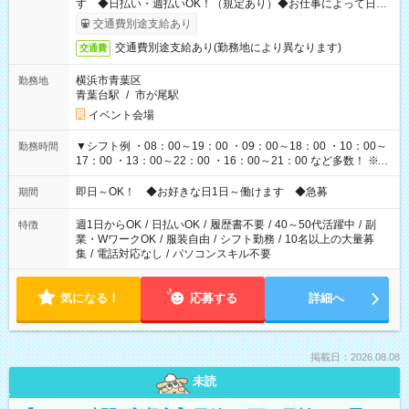
す ◆日払い・週払いOK！（規定あり）◆お仕事によって日給
も異なります
交通費別途支給あり
交通費別途支給あり(勤務地により異なります)
交通費
横浜市青葉区
勤務地
青葉台駅
/
市が尾駅
イベント会場
▼シフト例 ・08：00～19：00 ・09：00～18：00 ・10：00～
勤務時間
17：00 ・13：00～22：00 ・16：00～21：00 など多数！ ※お
仕事により勤務時間が異なります
即日～OK！ ◆お好きな日1日～働けます ◆急募
期間
週1日からOK
/
日払いOK
/
履歴書不要
/
40～50代活躍中
/
副
特徴
業・WワークOK
/
服装自由
/
シフト勤務
/
10名以上の大量募
集
/
電話対応なし
/
パソコンスキル不要
気になる！
応募する
詳細へ
掲載日：2026.08.08
未読