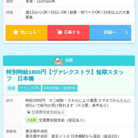
単発・1日のみOK
期間
週1日からOK / 日払いOK / 副業・WワークOK / 10名以上の大量
特徴
募集
気になる！
応募する
詳細へ
未読
特別時給1800円【ヴァレクストラ】短期スタッ
フ 日本橋
派遣
ブランクOK
WEB登録・面接OK
時給1800円 ※ご経験・スキルにより優遇 スマホでかんたんに
給与
前払いで給与が受け取れます（※上限、条件あり）
交通費別途支給あり
交通費全額支給（規定あり）
交通費
東京都中央区
勤務地
東京都中央区 東京メトロ 日本橋駅から直結（徒歩1分）