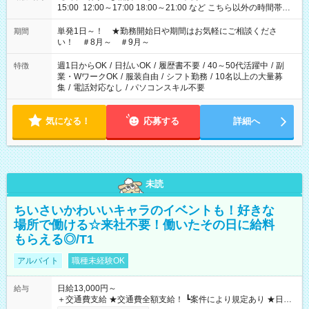
15:00 12:00～17:00 18:00～21:00 など こちら以外の時間帯も
お気軽にご相談ください！
単発1日～！ ★勤務開始日や期間はお気軽にご相談くださ
期間
い！ ＃8月～ ＃9月～
週1日からOK
/
日払いOK
/
履歴書不要
/
40～50代活躍中
/
副
特徴
業・WワークOK
/
服装自由
/
シフト勤務
/
10名以上の大量募
集
/
電話対応なし
/
パソコンスキル不要
気になる！
応募する
詳細へ
未読
ちいさいかわいいキャラのイベントも！好きな
場所で働ける☆来社不要！働いたその日に給料
もらえる◎/T1
アルバイト
職種未経験OK
日給13,000円～
給与
＋交通費支給 ★交通費全額支給！ ┗案件により規定あり ★日払