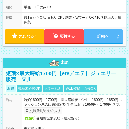
～21：00
単発・1日のみOK
期間
週1日からOK / 日払いOK / 副業・WワークOK / 10名以上の大量
特徴
募集
気になる！
応募する
詳細へ
未読
短期×最大時給1700円【ete／エテ】ジュエリー
販売 立川
派遣
職種未経験OK
大学生歓迎
WEB登録・面接OK
時給1600円～1700円 ※未経験者・学生：1600円～1650円 フ
給与
ァッション系の販売経験者(半年以上)：1650円～1700円 スマホ
で簡単！給料前払いサービスあり
交通費別途支給あり
交通費全額支給（規定あり）
交通費
東京都立川市
勤務地