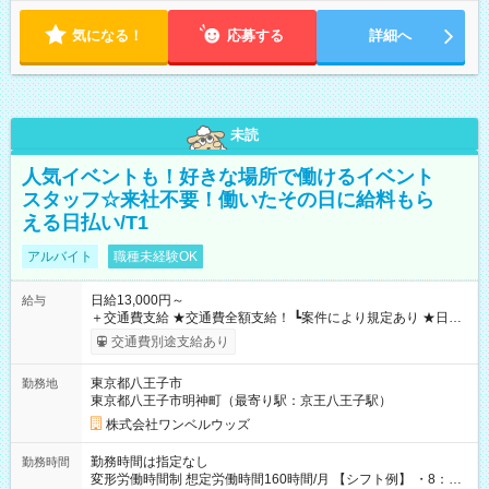
気になる！
応募する
詳細へ
未読
人気イベントも！好きな場所で働けるイベント
スタッフ☆来社不要！働いたその日に給料もら
える日払い/T1
アルバイト
職種未経験OK
日給13,000円～
給与
＋交通費支給 ★交通費全額支給！ ┗案件により規定あり ★日払
いOK！（規定あり） ┗働いたその日に現金GET♪ お仕事後はコ
交通費別途支給あり
ンビニATMから 日払い分を引き落とせます！ 【試用期間】試
用期間なし
東京都八王子市
勤務地
東京都八王子市明神町（最寄り駅：京王八王子駅）
株式会社ワンベルウッズ
勤務時間は指定なし
勤務時間
変形労働時間制 想定労働時間160時間/月 【シフト例】 ・8：00