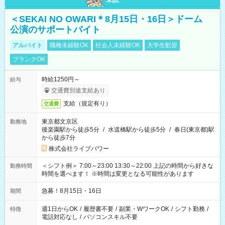
＜SEKAI NO OWARI＊8月15日・16日＞ドーム
公演のサポートバイト
アルバイト
職種未経験OK
社会人未経験OK
大学生歓迎
ブランクOK
時給1250円～
給与
交通費別途支給あり
支給（規定有り）
交通費
東京都文京区
勤務地
後楽園駅から徒歩5分
/
水道橋駅から徒歩5分
/
春日(東京都)駅
から徒歩7分
株式会社ライブパワー
＜シフト例＞ 7:00～23:00 13:30～22:00 上記の時間から好きな
勤務時間
時間を選べます！ ※時間は変更となる可能性があります
急募！8月15日・16日
期間
週1日からOK
/
履歴書不要
/
副業・WワークOK
/
シフト勤務
/
特徴
電話対応なし
/
パソコンスキル不要