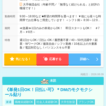
大手物流会社（年齢不問／「無理なく続けられる」と好評の
職場です！）
9:00～18:00など ■希望の時間帯を選べます！ ▼他にも様々な時
勤務時間
間帯でお仕事をご用意しています！ ＜シフト例＞ 8:30～12:00
17:00～22:00 13:00～22:00 22:00～翌6:00 など
≪急募≫1日のみの単発からOK！ 即日スタートもOK！ ＃7
期間
月～＃8月～
週1日からOK
/
日払いOK
/
履歴書不要
/
40～50代活躍中
/
副
特徴
業・WワークOK
/
服装自由
/
シフト勤務
/
10名以上の大量募
集
/
電話対応なし
/
パソコンスキル不要
気になる！
応募する
詳細へ
掲載日：2026.08.09
未読
《単発1日OK！日払い可》＊DMのモクモクシ
ール貼り
派遣
職種未経験OK
社会人未経験OK
大学生歓迎
ブランクOK