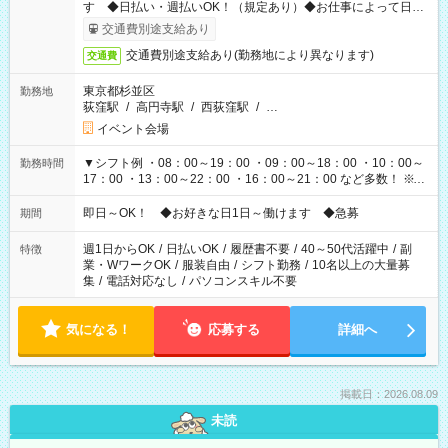
す ◆日払い・週払いOK！（規定あり）◆お仕事によって日給
も異なります
交通費別途支給あり
交通費別途支給あり(勤務地により異なります)
交通費
東京都杉並区
勤務地
荻窪駅
/
高円寺駅
/
西荻窪駅
/
…
イベント会場
▼シフト例 ・08：00～19：00 ・09：00～18：00 ・10：00～
勤務時間
17：00 ・13：00～22：00 ・16：00～21：00 など多数！ ※お
仕事により勤務時間が異なります
即日～OK！ ◆お好きな日1日～働けます ◆急募
期間
週1日からOK
/
日払いOK
/
履歴書不要
/
40～50代活躍中
/
副
特徴
業・WワークOK
/
服装自由
/
シフト勤務
/
10名以上の大量募
集
/
電話対応なし
/
パソコンスキル不要
気になる！
応募する
詳細へ
掲載日：2026.08.09
未読