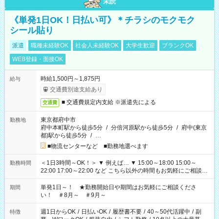
未読
《単発1日OK！日払い可》＊チラシのモクモク
シール貼り
派遣
職種未経験OK
社会人未経験OK
大学生歓迎
ブランクOK
WEB登録・面接OK
時給1,500円～1,875円
給与
交通費別途支給あり
■ 交通費規定内支給 ※派遣先による
交通費
東京都府中市
勤務地
府中本町駅から徒歩5分
/
分倍河原駅から徒歩5分
/
府中(東京
都)駅から徒歩5分
/
…
■物流センターなど ■勤務地選べます
＜1日3時間～OK！＞ ▼ 例えば… ▼ 15:00～18:00 15:00～
勤務時間
22:00 17:00～22:00 など こちら以外の時間もお気軽にご相談く
ださい！
単発1日～！ ★勤務開始日や期間はお気軽にご相談くださ
期間
い！ ＃8月～ ＃9月～
週1日からOK
/
日払いOK
/
履歴書不要
/
40～50代活躍中
/
副
特徴