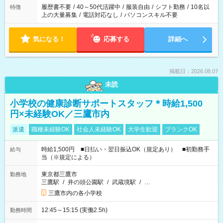
履歴書不要
/
40～50代活躍中
/
服装自由
/
シフト勤務
/
10名以
特徴
上の大量募集
/
電話対応なし
/
パソコンスキル不要
気になる！
応募する
詳細へ
掲載日：2026.08.07
未読
小学校の健康診断サポートスタッフ＊時給1,500
円×未経験OK／三鷹市内
派遣
職種未経験OK
社会人未経験OK
大学生歓迎
ブランクOK
時給1,500円 ■日払い・翌日振込OK（規定あり） ■初勤務手
給与
当（※規定による）
東京都三鷹市
勤務地
三鷹駅
/
井の頭公園駅
/
武蔵境駅
/
…
三鷹市内の各小学校
12:45～15:15 (実働2.5h)
勤務時間