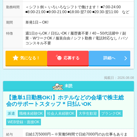
＜シフト例＞ いろいろなシフトで働けます！ ■7:00-24:00
勤務時間
■8:00-21:00 ■9:00-21:00 ■18:00-翌7:00 ■20:30-翌11:00 など
単発1日～OK!
期間
週1日からOK
/
日払いOK
/
履歴書不要
/
40～50代活躍中
/
副
特徴
業・WワークOK
/
服装自由
/
シフト勤務
/
電話対応なし
/
パソ
コンスキル不要
気になる！
応募する
詳細へ
掲載日：2026.08.08
未読
【激単1日勤務OK!】ホテルなどの会場で株主総
会のサポートスタッフ＊日払いOK
派遣
職種未経験OK
社会人未経験OK
大学生歓迎
ブランクOK
WEB登録・面接OK
日給1万5000円～※実働5時間で日給7000円のお仕事もありま
給与