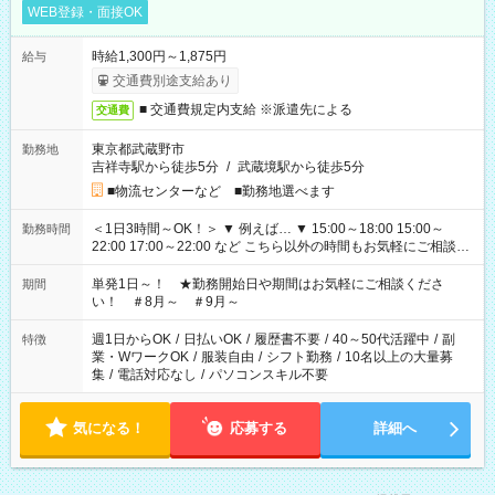
WEB登録・面接OK
時給1,300円～1,875円
給与
交通費別途支給あり
■ 交通費規定内支給 ※派遣先による
交通費
東京都武蔵野市
勤務地
吉祥寺駅から徒歩5分
/
武蔵境駅から徒歩5分
■物流センターなど ■勤務地選べます
＜1日3時間～OK！＞ ▼ 例えば… ▼ 15:00～18:00 15:00～
勤務時間
22:00 17:00～22:00 など こちら以外の時間もお気軽にご相談く
ださい！
単発1日～！ ★勤務開始日や期間はお気軽にご相談くださ
期間
い！ ＃8月～ ＃9月～
週1日からOK
/
日払いOK
/
履歴書不要
/
40～50代活躍中
/
副
特徴
業・WワークOK
/
服装自由
/
シフト勤務
/
10名以上の大量募
集
/
電話対応なし
/
パソコンスキル不要
気になる！
応募する
詳細へ