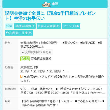
未読
説明会参加で全員に【現金2千円相当プレゼン
ト】生活のお手伝い
派遣
職種未経験OK
社会人未経験OK
ブランクOK
WEB登録・面接OK
無資格未経験：時給1400円～ ■週払いOK ■扶養内OK ■日
給与
収1万1200円以上
交通費別途支給あり
交通費全額支給
交通費
東京都立川市
勤務地
立川駅
/
立川北駅
/
立川南駅
/
…
≪自宅からドアtoドアで30分以内！≫ご希望の勤務地を紹介
します。
9:00～18:00（休憩60分） ■ご希望があれば下記シフトもOK！
勤務時間
早番 7:00～16:00 遅番 10:00～19:00 「家族と休みを合わせた
い」 「余裕を持って夕飯の準備がしたい」 「できれば残業はし
たくない」 など、ご希望を教えてくださいね。 ※Wワーク希望
【現在も積極採用中！急募！】2カ月～ ■ご応募から最短2～3
期間
の方へ 今ご覧のお仕事で希望する勤務時間と、もう1つのお仕事
日後の就業も相談可能です！
の勤務時間。 合計で週40時間を超える場合は応募できません。