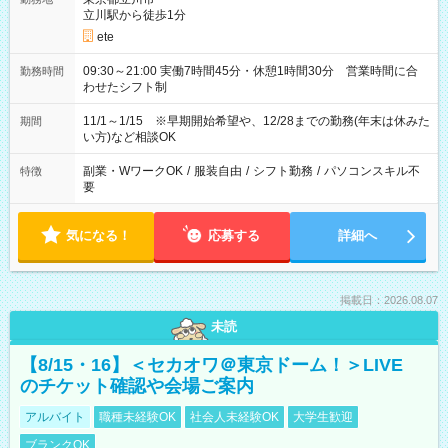
立川駅から徒歩1分
ete
09:30～21:00 実働7時間45分・休憩1時間30分 営業時間に合
勤務時間
わせたシフト制
11/1～1/15 ※早期開始希望や、12/28までの勤務(年末は休みた
期間
い方)など相談OK
副業・WワークOK
/
服装自由
/
シフト勤務
/
パソコンスキル不
特徴
要
気になる！
応募する
詳細へ
掲載日：2026.08.07
未読
【8/15・16】＜セカオワ＠東京ドーム！＞LIVE
のチケット確認や会場ご案内
アルバイト
職種未経験OK
社会人未経験OK
大学生歓迎
ブランクOK