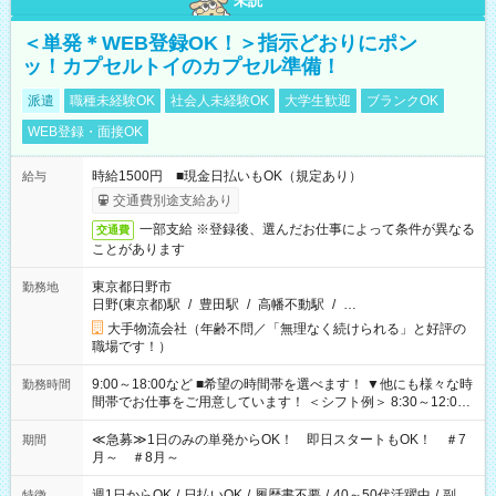
未読
＜単発＊WEB登録OK！＞指示どおりにポン
ッ！カプセルトイのカプセル準備！
派遣
職種未経験OK
社会人未経験OK
大学生歓迎
ブランクOK
WEB登録・面接OK
時給1500円 ■現金日払いもOK（規定あり）
給与
交通費別途支給あり
一部支給 ※登録後、選んだお仕事によって条件が異なる
交通費
ことがあります
東京都日野市
勤務地
日野(東京都)駅
/
豊田駅
/
高幡不動駅
/
…
大手物流会社（年齢不問／「無理なく続けられる」と好評の
職場です！）
9:00～18:00など ■希望の時間帯を選べます！ ▼他にも様々な時
勤務時間
間帯でお仕事をご用意しています！ ＜シフト例＞ 8:30～12:00
17:00～22:00 13:00～22:00 22:00～翌6:00 など
≪急募≫1日のみの単発からOK！ 即日スタートもOK！ ＃7
期間
月～ ＃8月～
週1日からOK
/
日払いOK
/
履歴書不要
/
40～50代活躍中
/
副
特徴