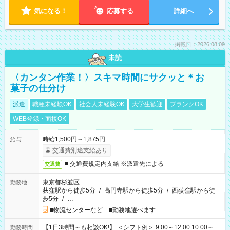
気になる！
応募する
詳細へ
掲載日：2026.08.09
未読
〈カンタン作業！〉スキマ時間にサクッと＊お
菓子の仕分け
派遣
職種未経験OK
社会人未経験OK
大学生歓迎
ブランクOK
WEB登録・面接OK
時給1,500円～1,875円
給与
交通費別途支給あり
■ 交通費規定内支給 ※派遣先による
交通費
東京都杉並区
勤務地
荻窪駅から徒歩5分
/
高円寺駅から徒歩5分
/
西荻窪駅から徒
歩5分
/
…
■物流センターなど ■勤務地選べます
【1日3時間～も相談OK!】 ＜シフト例＞ 9:00～12:00 10:00～
勤務時間