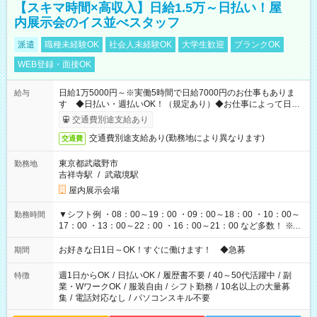
【スキマ時間×高収入】日給1.5万～日払い！屋
内展示会のイス並べスタッフ
派遣
職種未経験OK
社会人未経験OK
大学生歓迎
ブランクOK
WEB登録・面接OK
日給1万5000円～※実働5時間で日給7000円のお仕事もありま
給与
す ◆日払い・週払いOK！（規定あり）◆お仕事によって日給
も異なります
交通費別途支給あり
交通費別途支給あり(勤務地により異なります)
交通費
東京都武蔵野市
勤務地
吉祥寺駅
/
武蔵境駅
屋内展示会場
▼シフト例 ・08：00～19：00 ・09：00～18：00 ・10：00～
勤務時間
17：00 ・13：00～22：00 ・16：00～21：00 など多数！ ※お
仕事により勤務時間が異なります
お好きな日1日～OK！すぐに働けます！ ◆急募
期間
週1日からOK
/
日払いOK
/
履歴書不要
/
40～50代活躍中
/
副
特徴
業・WワークOK
/
服装自由
/
シフト勤務
/
10名以上の大量募
集
/
電話対応なし
/
パソコンスキル不要