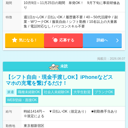
10月9日～11月25日の期間 単発OK！ 9月下旬に事前研修あ
期間
り
週1日からOK
/
日払いOK
/
履歴書不要
/
40～50代活躍中
/
副
特徴
業・WワークOK
/
服装自由
/
シフト勤務
/
10名以上の大量募
集
/
電話対応なし
/
パソコンスキル不要
気になる！
応募する
詳細へ
掲載日：2026.08.07
未読
【シフト自由・現金手渡しOK】iPhoneなどス
マホの充電を繋げるだけ！
派遣
職種未経験OK
社会人未経験OK
大学生歓迎
ブランクOK
WEB登録・面接OK
時給1414円～ ▼日払いOK（規定あり） ■初勤務手当あり
給与
※規定による
東京都新宿区
勤務地