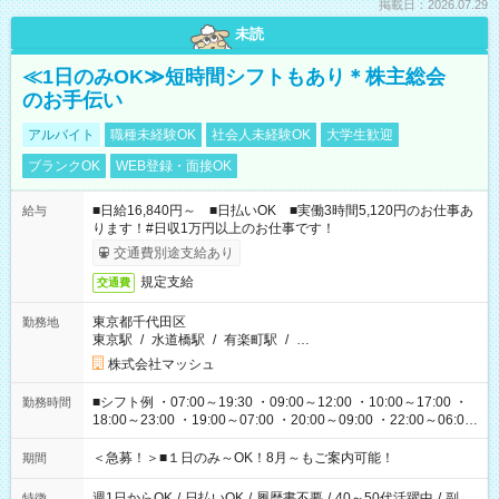
掲載日：2026.07.29
未読
≪1日のみOK≫短時間シフトもあり＊株主総会
のお手伝い
アルバイト
職種未経験OK
社会人未経験OK
大学生歓迎
ブランクOK
WEB登録・面接OK
■日給16,840円～ ■日払いOK ■実働3時間5,120円のお仕事あ
給与
ります！#日収1万円以上のお仕事です！
交通費別途支給あり
規定支給
交通費
東京都千代田区
勤務地
東京駅
/
水道橋駅
/
有楽町駅
/
…
株式会社マッシュ
■シフト例 ・07:00～19:30 ・09:00～12:00 ・10:00～17:00 ・
勤務時間
18:00～23:00 ・19:00～07:00 ・20:00～09:00 ・22:00～06:00
etc ★最短で3時間で5,120円のお仕事から 15時間で2万円近く稼
げるお仕事も！ ご希望のお時間に合わせてご紹介！ ※シフトは
＜急募！＞■１日のみ～OK！8月～もご案内可能！
期間
現場によって異なります。 ※勿論、休憩時間はあるのでご安心
ください！
週1日からOK
/
日払いOK
/
履歴書不要
/
40～50代活躍中
/
副
特徴