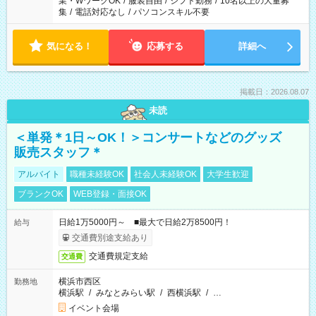
業・WワークOK
/
服装自由
/
シフト勤務
/
10名以上の大量募
集
/
電話対応なし
/
パソコンスキル不要
気になる！
応募する
詳細へ
掲載日：2026.08.07
未読
＜単発＊1日～OK！＞コンサートなどのグッズ
販売スタッフ＊
アルバイト
職種未経験OK
社会人未経験OK
大学生歓迎
ブランクOK
WEB登録・面接OK
日給1万5000円～ ■最大で日給2万8500円！
給与
交通費別途支給あり
交通費規定支給
交通費
横浜市西区
勤務地
横浜駅
/
みなとみらい駅
/
西横浜駅
/
…
イベント会場