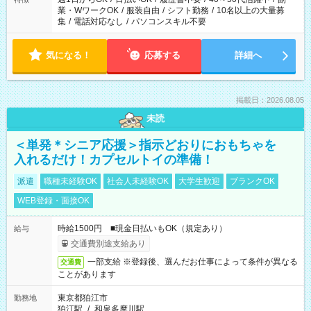
業・WワークOK
/
服装自由
/
シフト勤務
/
10名以上の大量募
集
/
電話対応なし
/
パソコンスキル不要
気になる！
応募する
詳細へ
掲載日：2026.08.05
未読
＜単発＊シニア応援＞指示どおりにおもちゃを
入れるだけ！カプセルトイの準備！
派遣
職種未経験OK
社会人未経験OK
大学生歓迎
ブランクOK
WEB登録・面接OK
時給1500円 ■現金日払いもOK（規定あり）
給与
交通費別途支給あり
一部支給 ※登録後、選んだお仕事によって条件が異なる
交通費
ことがあります
東京都狛江市
勤務地
狛江駅
/
和泉多摩川駅