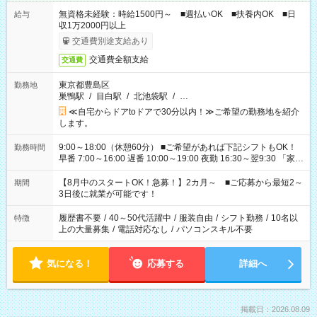
無資格未経験：時給1500円～ ■週払いOK ■扶養内OK ■日
給与
収1万2000円以上
交通費別途支給あり
交通費全額支給
交通費
東京都豊島区
勤務地
巣鴨駅
/
目白駅
/
北池袋駅
/
…
≪自宅からドアtoドアで30分以内！≫ご希望の勤務地を紹介
します。
9:00～18:00（休憩60分） ■ご希望があれば下記シフトもOK！
勤務時間
早番 7:00～16:00 遅番 10:00～19:00 夜勤 16:30～翌9:30 「家族
と休みを合わせたい」 「余裕を持って夕飯の準備がしたい」
「できれば残業はしたくない」 など、ご希望を教えてください
【8月中のスタートOK！急募！】2カ月～ ■ご応募から最短2～
期間
ね。 ※Wワーク希望の方へ 今ご覧のお仕事で希望する勤務時間
3日後に就業が可能です！
と、もう1つのお仕事の勤務時間。 合計で週40時間を超える場
合は応募できません。
履歴書不要
/
40～50代活躍中
/
服装自由
/
シフト勤務
/
10名以
特徴
上の大量募集
/
電話対応なし
/
パソコンスキル不要
気になる！
応募する
詳細へ
掲載日：2026.08.09