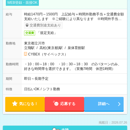
WEB登録・面接OK
時給1470円～1500円 上記給与＋時間外勤務手当＋交通費全額
給与
支給いたします ※ご経験により異なります ※時間外手当はお
時給の1.25倍です！
交通費別途支給あり
「規定支給」
交通費
東京都立川市
勤務地
立飛駅
/
高松(東京都)駅
/
泉体育館駅
CYBEX（サイベックス）
・10：00～18：00 ・10：30～18：30 の2パターンのみ、
勤務時間
好きな時間帯を選択できます。（実働7時間 休憩1時間）
即日～長期予定
期間
日払いOK
/
シフト勤務
特徴
気になる！
応募する
詳細へ
掲載日：2026.07.26