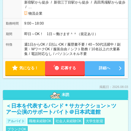
新宿駅から徒歩
/
新宿三丁目駅から徒歩
/
高田馬場駅から徒歩
/
…
物流企業
9:00～18:00
勤務時間
即日～OK！ 1日～働けます＾＾（規定あり）
期間
週1日からOK
/
日払いOK
/
履歴書不要
/
40～50代活躍中
/
副
特徴
業・WワークOK
/
服装自由
/
シフト勤務
/
10名以上の大量募
集
/
電話対応なし
/
パソコンスキル不要
気になる！
応募する
詳細へ
掲載日：2026.08.03
未読
＜日本を代表するバンド＊サカナクション＞ツ
アー公演のサポートバイト＠日本武道館
アルバイト
職種未経験OK
社会人未経験OK
大学生歓迎
ブランクOK