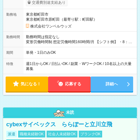
いOK！（規定あり） ┗働いたその日に現金GET♪ お仕事後はコ
交通費別途支給あり
ンビニATMから 日払い分を引き落とせます！ 【試用期間】試
用期間なし
東京都町田市
勤務地
東京都町田市原町田（最寄り駅：町田駅）
株式会社ワンベルウッズ
勤務時間は指定なし
勤務時間
変形労働時間制 想定労働時間160時間/月 【シフト例】 ・8：00
～21：00
単発・1日のみOK
期間
週1日からOK / 日払いOK / 副業・WワークOK / 10名以上の大量
特徴
募集
気になる！
応募する
詳細へ
未読
cybexサイベックス ららぽーと立川立飛
派遣
職種未経験OK
社会人未経験OK
ブランクOK