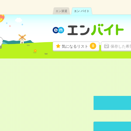
エン派遣
エン バイト
0
気になるリスト
保存した希