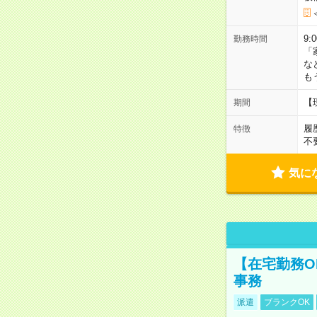
9:
勤務時間
「
な
も
【
期間
履
特徴
不
気に
【在宅勤務O
事務
派遣
ブランクOK