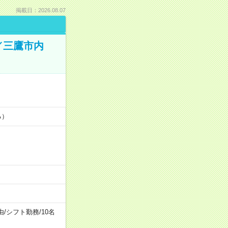
掲載日：2026.08.07
／三鷹市内
る）
由
/
シフト勤務
/
10名