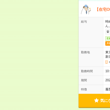
【在宅O
時
給与
ん
交
月
東
勤務地
新
1
勤務時間
2
期間
履
特徴
気に