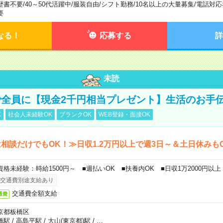
歴書不要
/
40～50代活躍中
/
服装自由
/
シフト勤務
/
10名以上の大量募集
/
電話対応
要
なる！
応募する
詳
未読
全員に【現金2千円相当プレゼント】生活のお手
K
社会人未経験OK
ブランクOK
WEB登録・面接OK
相談だけでもOK！≫日収1.2万円以上で週3日～＆土日休みも
資格未経験：時給1500円～ ■週払いOK ■扶養内OK ■日収1万2000円以上
交通費別途支給あり
交通費全額支給
通費
京都板橋区
橋駅
/
高島平駅
/
大山(東京都)駅
/
…