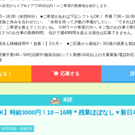
≪自宅からドアtoドアで30分以内！≫ご希望の勤務地を紹介します。
00～18:00（休憩60分） ■ご希望があれば下記シフトもOK！ 早番 7:00～16:00 遅
家族と休みを合わせたい」 「余裕を持って夕飯の準備がしたい」 「できれば
ど、ご希望を教えてくださいね。 ※Wワーク希望の方へ 今ご覧のお仕事で希
う1つのお仕事の勤務時間。 合計で週40時間を超える場合は応募できません。
現在も積極採用中！急募！】2カ月～ ■ご応募から最短2～3日後の就業も相
歴書不要
/
40～50代活躍中
/
服装自由
/
シフト勤務
/
10名以上の大量募集
/
電話対応
要
なる！
応募する
詳
未読
K】時給3000円！10～16時＊残業ほぼなし▼新
WEB登録・面接OK