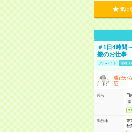
気に
＃1日4時間
搬のお仕事
アルバイト
職種未
暇だか
証
日
給与
交
東
勤務地
秋