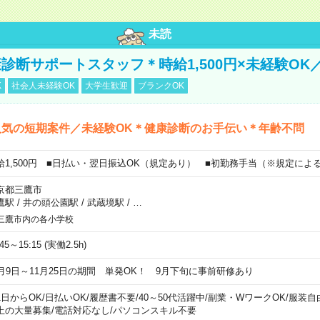
未読
診断サポートスタッフ＊時給1,500円×未経験OK
K
社会人未経験OK
大学生歓迎
ブランクOK
人気の短期案件／未経験OK＊健康診断のお手伝い＊年齢不問
給1,500円 ■日払い・翌日振込OK（規定あり） ■初勤務手当（※規定によ
京都三鷹市
鷹駅
/
井の頭公園駅
/
武蔵境駅
/
…
三鷹市内の各小学校
:45～15:15 (実働2.5h)
0月9日～11月25日の期間 単発OK！ 9月下旬に事前研修あり
1日からOK
/
日払いOK
/
履歴書不要
/
40～50代活躍中
/
副業・WワークOK
/
服装自
上の大量募集
/
電話対応なし
/
パソコンスキル不要