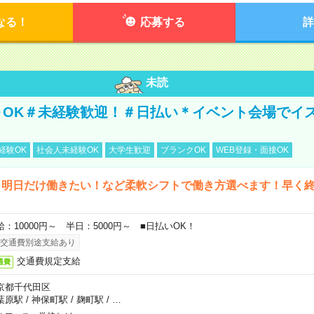
なる！
応募する
詳
未読
～OK＃未経験歓迎！＃日払い＊イベント会場でイ
経験OK
社会人未経験OK
大学生歓迎
ブランクOK
WEB登録・面接OK
ら明日だけ働きたい！など柔軟シフトで働き方選べます！早く
給：10000円～ 半日：5000円～ ■日払いOK！
交通費別途支給あり
交通費規定支給
通費
京都千代田区
葉原駅
/
神保町駅
/
麹町駅
/
…