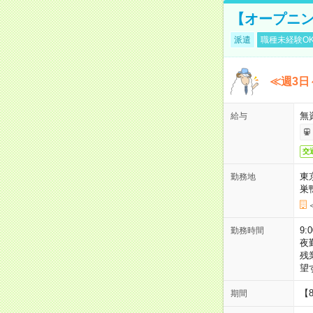
【オープニン
派遣
職種未経験O
≪週3日
無
給与
交
東
勤務地
巣
9:
勤務時間
夜
残
望
【
期間