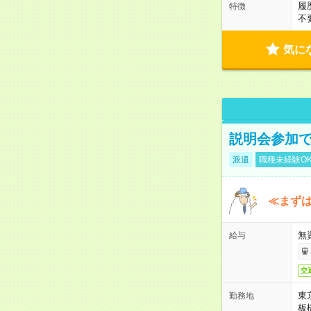
履
特徴
不
気に
説明会参加で
派遣
職種未経験O
≪まずは
無
給与
交
東
勤務地
板