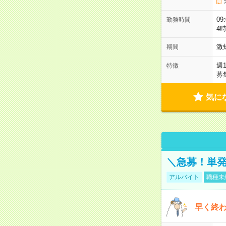
09
勤務時間
4
激
期間
週
特徴
募
気に
＼急募！単発
アルバイト
職種未
早く終