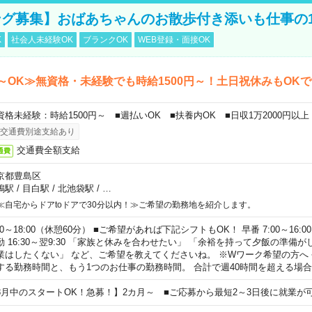
グ募集】おばあちゃんのお散歩付き添いも仕事の
K
社会人未経験OK
ブランクOK
WEB登録・面接OK
～OK≫無資格・未経験でも時給1500円～！土日祝休みもOK
資格未経験：時給1500円～ ■週払いOK ■扶養内OK ■日収1万2000円以上
交通費別途支給あり
交通費全額支給
通費
京都豊島区
鴨駅
/
目白駅
/
北池袋駅
/
…
≪自宅からドアtoドアで30分以内！≫ご希望の勤務地を紹介します。
00～18:00（休憩60分） ■ご希望があれば下記シフトもOK！ 早番 7:00～16:00 遅
勤 16:30～翌9:30 「家族と休みを合わせたい」 「余裕を持って夕飯の準備
業はしたくない」 など、ご希望を教えてくださいね。 ※Wワーク希望の方へ
する勤務時間と、もう1つのお仕事の勤務時間。 合計で週40時間を超える場
8月中のスタートOK！急募！】2カ月～ ■ご応募から最短2～3日後に就業が