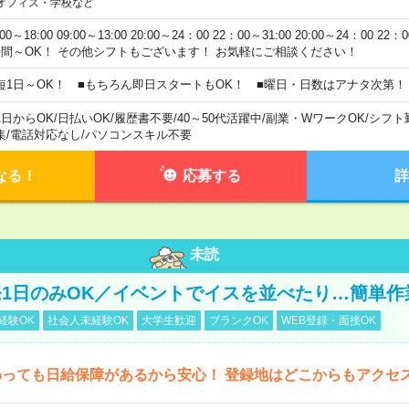
オフィス・学校など
:00～18:00 09:00～13:00 20:00～24：00 22：00～31:00 20:00～24：00 2
時間～OK！ その他シフトもございます！ お気軽にご相談ください！
短1日～OK！ ■もちろん即日スタートもOK！ ■曜日・日数はアナタ次第！
1日からOK
/
日払いOK
/
履歴書不要
/
40～50代活躍中
/
副業・WワークOK
/
シフト
集
/
電話対応なし
/
パソコンスキル不要
なる！
応募する
詳
未読
1日のみOK／イベントでイスを並べたり…簡単作
経験OK
社会人未経験OK
大学生歓迎
ブランクOK
WEB登録・面接OK
わっても日給保障があるから安心！ 登録地はどこからもアクセ