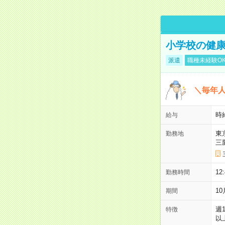
小学校の健康
派遣
職種未経験O
＼毎年
時
給与
東
勤務地
三
12
勤務時間
1
期間
週
特徴
以