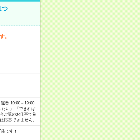
1つ
です。
番 10:00～19:00
がしたい」 「できれば
 今ご覧のお仕事で希
合は応募できません。
可能です！