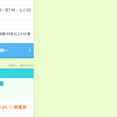
2：00～翌7:00 …など1日
勤務
/
10名以上の大量
細へ
掲載日：2026.08.06
業
スがいい秋葉原