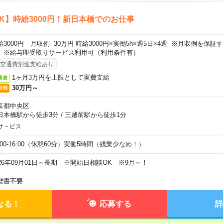
K】時給3000円！新日本橋でのお仕事
給3000円 月収例 30万円 時給3000円×実働5h×週5日×4週 ※月収例を保
。※給与即受取りサービス利用可（利用条件有）
交通費別途支給あり
1ヶ月3万円を上限として実費支給
通費
30万円～
収例
京都中央区
日本橋駅から徒歩3分
/
三越前駅から徒歩1分
サ－ビス
0:00-16:00（休憩60分）実働5時間（残業少なめ！）
026年09月01日～長期 ※開始日相談OK ※9月～！
歴書不要
なる！
応募する
詳