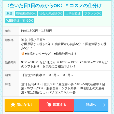
〈空いた日1日のみからOK〉＊コスメの仕分け
派遣
職種未経験OK
社会人未経験OK
大学生歓迎
ブランクOK
WEB登録・面接OK
時給1,500円～1,875円
給与
神奈川県小田原市
勤務地
小田原駅から徒歩5分
/
鴨宮駅から徒歩5分
/
国府津駅から徒
歩5分
/
…
■物流センターなど ■勤務地選べます
9:00～18:00 など 他にも ▼10:00～19:00 ▼18:00～21:00 など
勤務時間
のシフトあり！お気軽にご相談下さい！
1日だけの単発OK！＃8月～ ＃9月～
期間
週1日からOK
/
日払いOK
/
履歴書不要
/
40～50代活躍中
/
副
特徴
業・WワークOK
/
服装自由
/
シフト勤務
/
10名以上の大量募
集
/
電話対応なし
/
パソコンスキル不要
気になる！
応募する
詳細へ