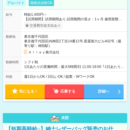
アルバイト
職種未経験OK
時給1,400円～
給与
【試用期間】試用期間あり 試用期間の長さ：1ヶ月 雇用形態、
給与は本採用時と同じです。
交通費別途支給あり
東京都千代田区
勤務地
東京都千代田区内神田2丁目14番12号 星屋第六ビル402号（最
寄り駅：神田駅）
Ａｌｌｅｙ株式会社
シフト制
勤務時間
1日あたりの実働時間：最大5時間/日 11:00-19:00 └1日あたりの
実働時間：1-5時間 └上記の時間帯内であれば、いつでも勤務可
能！ └平日・土曜日の中で、お好きな曜日でご勤務いただけま
週1日からOK / 日払いOK / 副業・WワークOK
特徴
す！ 【シフト例】 ・11:00～14:00 ・16:30～19:00 ・13:00～
18:00 などのように、自由な働き方が可能なお仕事です！
気になる！
応募する
詳細へ
未読
【短期高時給○】紳士レザーバッグ販売のお仕