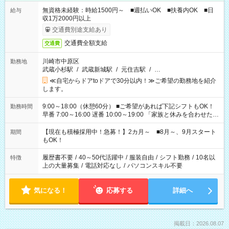
無資格未経験：時給1500円～ ■週払いOK ■扶養内OK ■日
給与
収1万2000円以上
交通費別途支給あり
交通費全額支給
交通費
川崎市中原区
勤務地
武蔵小杉駅
/
武蔵新城駅
/
元住吉駅
/
…
≪自宅からドアtoドアで30分以内！≫ご希望の勤務地を紹介
します。
9:00～18:00（休憩60分） ■ご希望があれば下記シフトもOK！
勤務時間
早番 7:00～16:00 遅番 10:00～19:00 「家族と休みを合わせた
い」 「余裕を持って夕飯の準備がしたい」 「できれば残業はし
たくない」 など、ご希望を教えてくださいね。 ※Wワーク希望
【現在も積極採用中！急募！】2カ月～ ■8月～、9月スタート
期間
の方へ 今ご覧のお仕事で希望する勤務時間と、もう1つのお仕事
もOK！
の勤務時間。 合計で週40時間を超える場合は応募できません。
履歴書不要
/
40～50代活躍中
/
服装自由
/
シフト勤務
/
10名以
特徴
上の大量募集
/
電話対応なし
/
パソコンスキル不要
気になる！
応募する
詳細へ
掲載日：2026.08.07