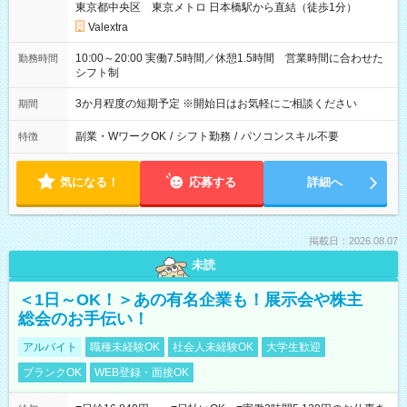
東京都中央区 東京メトロ 日本橋駅から直結（徒歩1分）
Valextra
10:00～20:00 実働7.5時間／休憩1.5時間 営業時間に合わせた
勤務時間
シフト制
3か月程度の短期予定 ※開始日はお気軽にご相談ください
期間
副業・WワークOK
/
シフト勤務
/
パソコンスキル不要
特徴
気になる！
応募する
詳細へ
掲載日：2026.08.07
未読
＜1日～OK！＞あの有名企業も！展示会や株主
総会のお手伝い！
アルバイト
職種未経験OK
社会人未経験OK
大学生歓迎
ブランクOK
WEB登録・面接OK