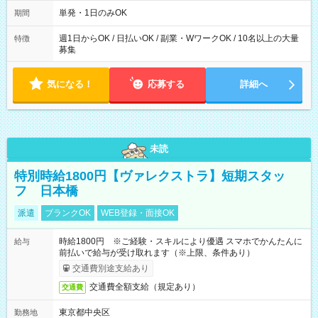
～21：00
単発・1日のみOK
期間
週1日からOK / 日払いOK / 副業・WワークOK / 10名以上の大量
特徴
募集
気になる！
応募する
詳細へ
未読
特別時給1800円【ヴァレクストラ】短期スタッ
フ 日本橋
派遣
ブランクOK
WEB登録・面接OK
時給1800円 ※ご経験・スキルにより優遇 スマホでかんたんに
給与
前払いで給与が受け取れます（※上限、条件あり）
交通費別途支給あり
交通費全額支給（規定あり）
交通費
東京都中央区
勤務地