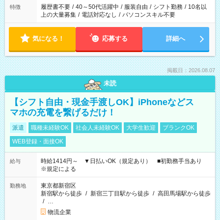
合は応募できません。
履歴書不要
/
40～50代活躍中
/
服装自由
/
シフト勤務
/
10名以
特徴
上の大量募集
/
電話対応なし
/
パソコンスキル不要
気になる！
応募する
詳細へ
掲載日：2026.08.07
未読
【シフト自由・現金手渡しOK】iPhoneなどス
マホの充電を繋げるだけ！
派遣
職種未経験OK
社会人未経験OK
大学生歓迎
ブランクOK
WEB登録・面接OK
時給1414円～ ▼日払いOK（規定あり） ■初勤務手当あり
給与
※規定による
東京都新宿区
勤務地
新宿駅から徒歩
/
新宿三丁目駅から徒歩
/
高田馬場駅から徒歩
/
…
物流企業