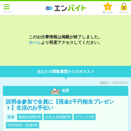
0
メニュー
気になる！
ログイン
このお仕事情報は掲載が終了しました。
ホーム
より再度アクセスしてください。
あなたの閲覧履歴からのオススメ
掲載日：2026.08.07
未読
説明会参加で全員に【現金2千円相当プレゼン
ト】生活のお手伝い
派遣
職種未経験OK
社会人未経験OK
ブランクOK
WEB登録・面接OK