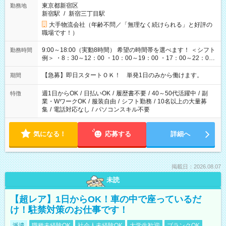
東京都新宿区
勤務地
新宿駅
/
新宿三丁目駅
大手物流会社（年齢不問／「無理なく続けられる」と好評の
職場です！）
9:00～18:00（実動8時間） 希望の時間帯を選べます！ ＜シフト
勤務時間
例＞ ・8：30～12：00 ・10：00～19：00 ・17：00～22：00
・13：00～22：00 ・22：00～翌6：00 など
【急募】即日スタートＯＫ！ 単発1日のみから働けます。
期間
週1日からOK
/
日払いOK
/
履歴書不要
/
40～50代活躍中
/
副
特徴
業・WワークOK
/
服装自由
/
シフト勤務
/
10名以上の大量募
集
/
電話対応なし
/
パソコンスキル不要
気になる！
応募する
詳細へ
掲載日：2026.08.07
未読
【超レア】1日からOK！車の中で座っているだ
け！駐禁対策のお仕事です！
派遣
職種未経験OK
社会人未経験OK
大学生歓迎
ブランクOK