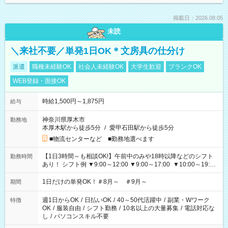
掲載日：2026.08.05
未読
＼来社不要／単発1日OK＊文房具の仕分け
派遣
職種未経験OK
社会人未経験OK
大学生歓迎
ブランクOK
WEB登録・面接OK
時給1,500円～1,875円
給与
神奈川県厚木市
勤務地
本厚木駅から徒歩5分
/
愛甲石田駅から徒歩5分
■物流センターなど ■勤務地選べます
【1日3時間～も相談OK!】午前中のみや18時以降などのシフト
勤務時間
あり！ シフト例 ▼9:00～12:00 ▼9:00～17:00 ▼10:00～19:00
▼18:00～21:00
1日だけの単発OK！＃8月～ ＃9月～
期間
週1日からOK
/
日払いOK
/
40～50代活躍中
/
副業・Wワーク
特徴
OK
/
服装自由
/
シフト勤務
/
10名以上の大量募集
/
電話対応な
し
/
パソコンスキル不要