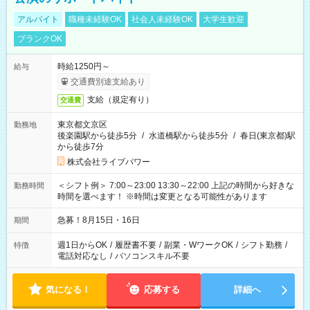
アルバイト
職種未経験OK
社会人未経験OK
大学生歓迎
ブランクOK
時給1250円～
給与
交通費別途支給あり
支給（規定有り）
交通費
東京都文京区
勤務地
後楽園駅から徒歩5分
/
水道橋駅から徒歩5分
/
春日(東京都)駅
から徒歩7分
株式会社ライブパワー
＜シフト例＞ 7:00～23:00 13:30～22:00 上記の時間から好きな
勤務時間
時間を選べます！ ※時間は変更となる可能性があります
急募！8月15日・16日
期間
週1日からOK
/
履歴書不要
/
副業・WワークOK
/
シフト勤務
/
特徴
電話対応なし
/
パソコンスキル不要
気になる！
応募する
詳細へ