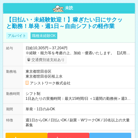
未読
【日払い・未経験歓迎！】稼ぎたい日にサクッ
と勤務！単発・週1日～自由シフトの軽作業
アルバイト
職種未経験OK
日給10,305円～37,204円
給与
※経験・能力等を考慮の上、加給・優遇いたします。 【試用期
間】試用期間なし
交通費別途支給あり
東京都世田谷区
勤務地
東京都世田谷区桜上水
アシストワーク株式会社
シフト制
勤務時間
1日あたりの実働時間：最大15時間/日 ＜1週間の勤務例＞週3回
勤務 勤務：月・水・金 休み：火・木・土・日 好きな時にお仕事
可能です！ ※1日あたりの最大実働時間は日勤、夜勤共に勤務し
単発・1日のみOK
期間
た時間になります。
週1日からOK / 日払いOK / 副業・WワークOK / 10名以上の大量
特徴
募集