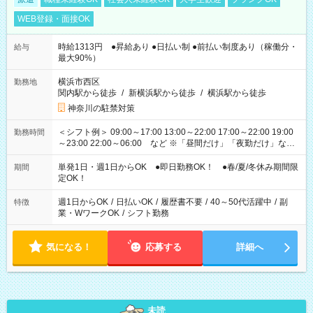
WEB登録・面接OK
時給1313円 ●昇給あり ●日払い制 ●前払い制度あり（稼働分・
給与
最大90%）
横浜市西区
勤務地
関内駅から徒歩
/
新横浜駅から徒歩
/
横浜駅から徒歩
神奈川の駐禁対策
＜シフト例＞ 09:00～17:00 13:00～22:00 17:00～22:00 19:00
勤務時間
～23:00 22:00～06:00 など ※「昼間だけ」「夜勤だけ」など
の希望OK
単発1日・週1日からOK ●即日勤務OK！ ●春/夏/冬休み期間限
期間
定OK！
週1日からOK
/
日払いOK
/
履歴書不要
/
40～50代活躍中
/
副
特徴
業・WワークOK
/
シフト勤務
気になる！
応募する
詳細へ
未読