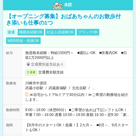
未読
【オープニング募集】おばあちゃんのお散歩付
き添いも仕事の1つ
派遣
職種未経験OK
社会人未経験OK
ブランクOK
WEB登録・面接OK
無資格未経験：時給1500円～ ■週払いOK ■扶養内OK ■日
給与
収1万2000円以上
交通費別途支給あり
交通費全額支給
交通費
川崎市中原区
勤務地
武蔵小杉駅
/
武蔵新城駅
/
元住吉駅
/
…
≪自宅からドアtoドアで30分以内！≫ご希望の勤務地を紹介
します。
9:00～18:00（休憩60分） ■ご希望があれば下記シフトもOK！
勤務時間
早番 7:00～16:00 遅番 10:00～19:00 夜勤 16:30～翌9:30 「家族
と休みを合わせたい」 「余裕を持って夕飯の準備がしたい」
「できれば残業はしたくない」 など、ご希望を教えてください
【8月中のスタートOK！急募！】2カ月～ ■8月～、9月スター
期間
ね。 ※Wワーク希望の方へ 今ご覧のお仕事で希望する勤務時間
トもOK！
と、もう1つのお仕事の勤務時間。 合計で週40時間を超える場