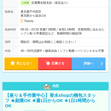
交通費全額支給（規定あり）
交通費
東京都千代田区
勤務地
東京駅から徒歩1分
Theory
09:30～20:30 実働7.5時間／休憩1.5時間 営業時間に合わせた
勤務時間
シフト制 ※早番固定など、勤務時間の相談OK
開始日・期間はお気軽にご相談ください！
期間
40～50代活躍中
/
服装自由
/
シフト勤務
/
パソコンスキル不要
特徴
気になる！
応募する
詳細へ
未読
【座り＆手作業中心】香水shopの梱包スタッ
フ ★副業OK ★週1日からOK ★1日1時間から
OK