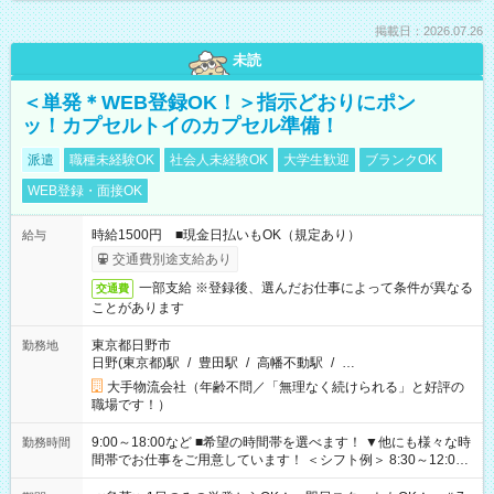
掲載日：2026.07.26
未読
＜単発＊WEB登録OK！＞指示どおりにポン
ッ！カプセルトイのカプセル準備！
派遣
職種未経験OK
社会人未経験OK
大学生歓迎
ブランクOK
WEB登録・面接OK
時給1500円 ■現金日払いもOK（規定あり）
給与
交通費別途支給あり
一部支給 ※登録後、選んだお仕事によって条件が異なる
交通費
ことがあります
東京都日野市
勤務地
日野(東京都)駅
/
豊田駅
/
高幡不動駅
/
…
大手物流会社（年齢不問／「無理なく続けられる」と好評の
職場です！）
9:00～18:00など ■希望の時間帯を選べます！ ▼他にも様々な時
勤務時間
間帯でお仕事をご用意しています！ ＜シフト例＞ 8:30～12:00
17:00～22:00 13:00～22:00 22:00～翌6:00 など