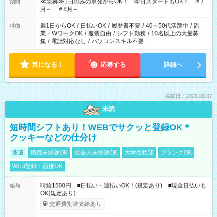
≪急募≫1日のみの単発からOK！ 即日スタートもOK！ ＃7
期間
月～ ＃8月～
週1日からOK
/
日払いOK
/
履歴書不要
/
40～50代活躍中
/
副
特徴
業・WワークOK
/
服装自由
/
シフト勤務
/
10名以上の大量募
集
/
電話対応なし
/
パソコンスキル不要
気になる！
応募する
詳細へ
掲載日：2026.08.07
未読
短時間シフトあり！WEBでサクッと登録OK＊
クッキーなどの仕分け
派遣
職種未経験OK
社会人未経験OK
大学生歓迎
ブランクOK
WEB登録・面接OK
時給1500円 ■日払い・週払いOK！(規定あり) ■現金日払いも
給与
OK(規定あり)
交通費別途支給あり