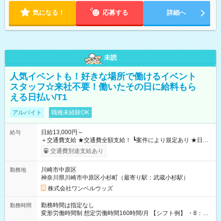
気になる！
応募する
詳細へ
未読
人気イベントも！好きな場所で働けるイベント
スタッフ☆来社不要！働いたその日に給料もら
える日払い/T1
アルバイト
職種未経験OK
日給13,000円～
給与
＋交通費支給 ★交通費全額支給！ ┗案件により規定あり ★日払
いOK！（規定あり） ┗働いたその日に現金GET♪ お仕事後はコ
交通費別途支給あり
ンビニATMから 日払い分を引き落とせます！ 【試用期間】試
用期間なし
川崎市中原区
勤務地
神奈川県川崎市中原区小杉町（最寄り駅：武蔵小杉駅）
株式会社ワンベルウッズ
勤務時間は指定なし
勤務時間
変形労働時間制 想定労働時間160時間/月 【シフト例】 ・8：00