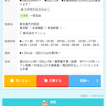
■日給16,840円～ ■日払いOK ■実働3時間5,120円のお仕事あ
給与
ります！
交通費別途支給あり
一部支給
交通費
東京都千代田区
勤務地
東京駅
/
水道橋駅
/
有楽町駅
/
…
株式会社マッシュ
■シフト例 ・07:00～19:30 ・09:00～12:00 ・10:00～17:00 ・
勤務時間
18:00～23:00 ・19:00～07:00 ・20:00～09:00 ・22:00～06:00
etc ★最短で3時間で5,120円のお仕事から 15時間で2万円近く稼
げるお仕事も！ ご希望のお時間に合わせてご紹介！ ※シフトは
■１日のみ・1回だけお仕事OK！
期間
現場によって異なります。 ※勿論、休憩時間はあるのでご安心
ください！
週1日からOK
/
日払いOK
/
履歴書不要
/
副業・WワークOK
/
シ
特徴
フト勤務
/
10名以上の大量募集
/
電話対応なし
/
パソコンスキ
ル不要
気になる！
応募する
詳細へ
掲載日：2026.08.04
未読