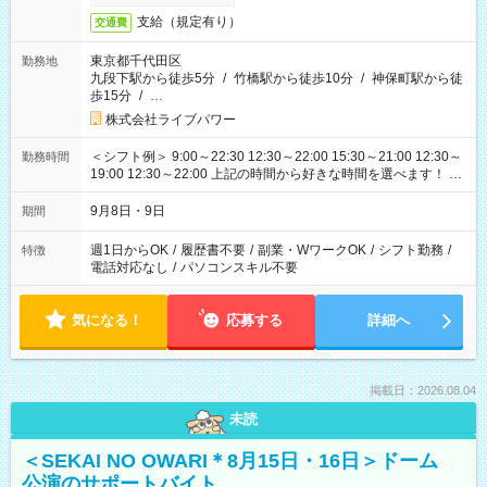
支給（規定有り）
交通費
東京都千代田区
勤務地
九段下駅から徒歩5分
/
竹橋駅から徒歩10分
/
神保町駅から徒
歩15分
/
…
株式会社ライブパワー
＜シフト例＞ 9:00～22:30 12:30～22:00 15:30～21:00 12:30～
勤務時間
19:00 12:30～22:00 上記の時間から好きな時間を選べます！ ※
時間は変更となる可能性があります
9月8日・9日
期間
週1日からOK
/
履歴書不要
/
副業・WワークOK
/
シフト勤務
/
特徴
電話対応なし
/
パソコンスキル不要
気になる！
応募する
詳細へ
掲載日：2026.08.04
未読
＜SEKAI NO OWARI＊8月15日・16日＞ドーム
公演のサポートバイト