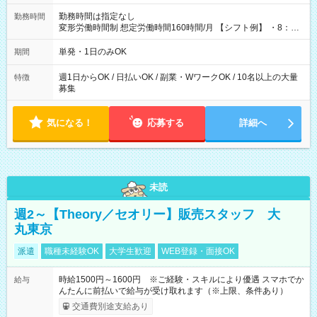
勤務時間は指定なし
勤務時間
変形労働時間制 想定労働時間160時間/月 【シフト例】 ・8：00
～21：00
単発・1日のみOK
期間
週1日からOK / 日払いOK / 副業・WワークOK / 10名以上の大量
特徴
募集
気になる！
応募する
詳細へ
未読
週2～【Theory／セオリー】販売スタッフ 大
丸東京
派遣
職種未経験OK
大学生歓迎
WEB登録・面接OK
時給1500円～1600円 ※ご経験・スキルにより優遇 スマホでか
給与
んたんに前払いで給与が受け取れます（※上限、条件あり）
交通費別途支給あり