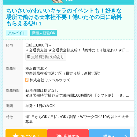
ちいさいかわいいキャラのイベントも！好きな
場所で働ける☆来社不要！働いたその日に給料
もらえる◎/T1
アルバイト
職種未経験OK
日給13,000円～
給与
＋交通費支給 ★交通費全額支給！ ┗案件により規定あり ★日払
いOK！（規定あり） ┗働いたその日に現金GET♪ お仕事後はコ
交通費別途支給あり
ンビニATMから 日払い分を引き落とせます！ 【試用期間】試
用期間なし
横浜市港北区
勤務地
神奈川県横浜市港北区（最寄り駅：新横浜駅）
株式会社ワンベルウッズ
勤務時間は指定なし
勤務時間
変形労働時間制 想定労働時間160時間/月 【シフト例】 ・8：00
～21：00
単発・1日のみOK
期間
週1日からOK / 日払いOK / 副業・WワークOK / 10名以上の大量
特徴
募集
気になる！
応募する
詳細へ