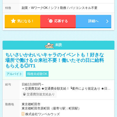
副業・WワークOK
/
シフト勤務
/
パソコンスキル不要
特徴
気になる！
応募する
詳細へ
未読
ちいさいかわいいキャラのイベントも！好きな
場所で働ける☆来社不要！働いたその日に給料
もらえる◎/T1
アルバイト
職種未経験OK
日給13,000円～
給与
＋交通費支給 ★交通費全額支給！ ┗案件により規定あり ★日払
いOK！（規定あり） ┗働いたその日に現金GET♪ お仕事後はコ
交通費別途支給あり
ンビニATMから 日払い分を引き落とせます！ 【試用期間】試
用期間なし
東京都町田市
勤務地
東京都町田市原町田（最寄り駅：町田駅）
株式会社ワンベルウッズ