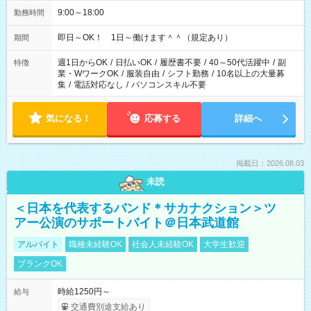
9:00～18:00
勤務時間
即日～OK！ 1日～働けます＾＾（規定あり）
期間
週1日からOK
/
日払いOK
/
履歴書不要
/
40～50代活躍中
/
副
特徴
業・WワークOK
/
服装自由
/
シフト勤務
/
10名以上の大量募
集
/
電話対応なし
/
パソコンスキル不要
気になる！
応募する
詳細へ
掲載日：2026.08.03
未読
＜日本を代表するバンド＊サカナクション＞ツ
アー公演のサポートバイト＠日本武道館
アルバイト
職種未経験OK
社会人未経験OK
大学生歓迎
ブランクOK
時給1250円～
給与
交通費別途支給あり