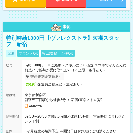
未読
特別時給1800円【ヴァレクストラ】短期スタッ
フ 新宿
派遣
ブランクOK
WEB登録・面接OK
時給1800円 ※ご経験・スキルにより優遇 スマホでかんたんに
給与
前払いで給与が受け取れます（※上限、条件あり）
交通費別途支給あり
交通費全額支給（規定あり）
交通費
東京都新宿区
勤務地
新宿三丁目駅から徒歩2分
/
新宿(東京メトロ)駅
Valextra
09:30～20:30 実働7.5時間／休憩1.5時間 営業時間に合わせた
勤務時間
シフト制
3か月程度の短期予定 ※開始日はお気軽にご相談ください
期間