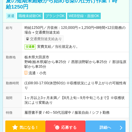
夏の短期未経験から始める梨の仕分け作業！時
給1250円
派遣
職種未経験OK
ブランクOK
WEB登録・面接OK
時給1250円／月収例：120,000円＝1,250円×8時間×12日勤務の
給与
場合＋交通費別途支給
交通費別途支給あり
実費支給／当社規定あり。
交通費
栃木県大田原市
勤務地
野崎(栃木県)駅から車25分
/
西那須野駅から車25分
/
那須塩原
駅から車35分
流通・小売
(1)08:00-17:00(休憩60分) ※収穫状況により早上がりの可能性有
勤務時間
り
1ヶ月以上3ヶ月未満／【8月上旬～9月中旬ごろまで】※収穫状
期間
況により変動あり
履歴書不要
/
40～50代活躍中
/
服装自由
/
シフト勤務
特徴
気になる！
応募する
詳細へ