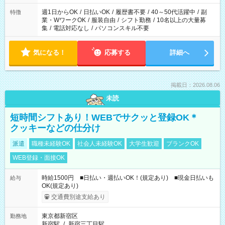
週1日からOK
/
日払いOK
/
履歴書不要
/
40～50代活躍中
/
副
特徴
業・WワークOK
/
服装自由
/
シフト勤務
/
10名以上の大量募
集
/
電話対応なし
/
パソコンスキル不要
気になる！
応募する
詳細へ
掲載日：2026.08.06
未読
短時間シフトあり！WEBでサクッと登録OK＊
クッキーなどの仕分け
派遣
職種未経験OK
社会人未経験OK
大学生歓迎
ブランクOK
WEB登録・面接OK
時給1500円 ■日払い・週払いOK！(規定あり) ■現金日払いも
給与
OK(規定あり)
交通費別途支給あり
東京都新宿区
勤務地
新宿駅
/
新宿三丁目駅