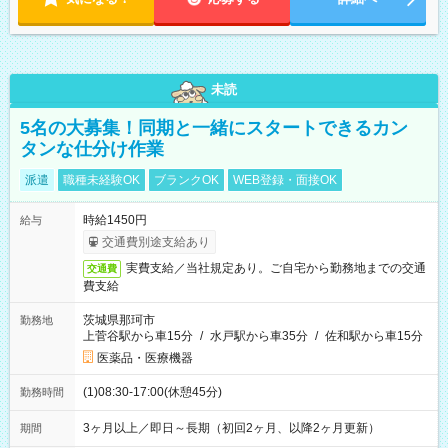
未読
5名の大募集！同期と一緒にスタートできるカン
タンな仕分け作業
派遣
職種未経験OK
ブランクOK
WEB登録・面接OK
時給1450円
給与
交通費別途支給あり
実費支給／当社規定あり。ご自宅から勤務地までの交通
交通費
費支給
茨城県那珂市
勤務地
上菅谷駅から車15分
/
水戸駅から車35分
/
佐和駅から車15分
医薬品・医療機器
(1)08:30-17:00(休憩45分)
勤務時間
3ヶ月以上／即日～長期（初回2ヶ月、以降2ヶ月更新）
期間