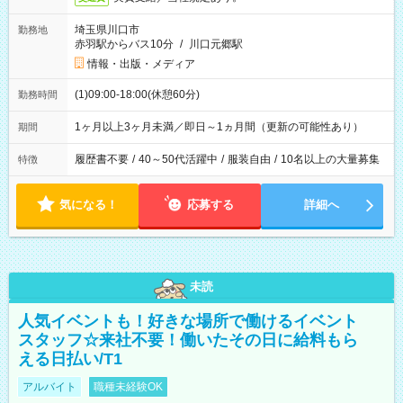
埼玉県川口市
勤務地
赤羽駅からバス10分
/
川口元郷駅
情報・出版・メディア
(1)09:00-18:00(休憩60分)
勤務時間
1ヶ月以上3ヶ月未満／即日～1ヵ月間（更新の可能性あり）
期間
履歴書不要
/
40～50代活躍中
/
服装自由
/
10名以上の大量募集
特徴
気になる！
応募する
詳細へ
未読
人気イベントも！好きな場所で働けるイベント
スタッフ☆来社不要！働いたその日に給料もら
える日払い/T1
アルバイト
職種未経験OK