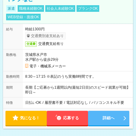
派遣
職種未経験OK
社会人未経験OK
ブランクOK
WEB登録・面接OK
時給1300円
給与
交通費別途支給あり
交通費支給有り
交通費
茨城県水戸市
勤務地
水戸駅から徒歩29分
電子・機械系メーカー
8:30～17:15 ※表記のうち実働8時間です。
勤務時間
長期【ご応募から1週間以内(最短2日目)のスピード就業が可能】
期間
即日～
日払いOK
/
履歴書不要
/
電話対応なし
/
パソコンスキル不要
特徴
気になる！
応募する
詳細へ