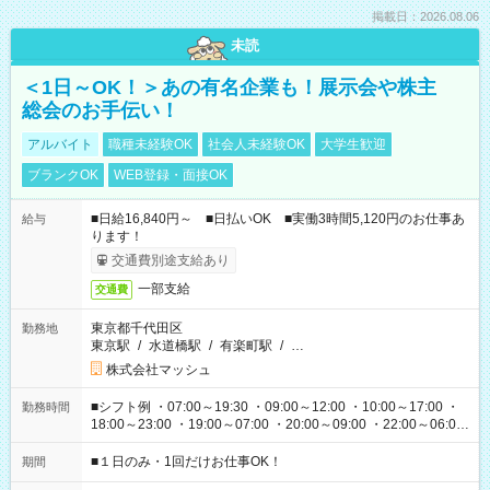
掲載日：2026.08.06
未読
＜1日～OK！＞あの有名企業も！展示会や株主
総会のお手伝い！
アルバイト
職種未経験OK
社会人未経験OK
大学生歓迎
ブランクOK
WEB登録・面接OK
■日給16,840円～ ■日払いOK ■実働3時間5,120円のお仕事あ
給与
ります！
交通費別途支給あり
一部支給
交通費
東京都千代田区
勤務地
東京駅
/
水道橋駅
/
有楽町駅
/
…
株式会社マッシュ
■シフト例 ・07:00～19:30 ・09:00～12:00 ・10:00～17:00 ・
勤務時間
18:00～23:00 ・19:00～07:00 ・20:00～09:00 ・22:00～06:00
etc ★最短で3時間で5,120円のお仕事から 15時間で2万円近く稼
げるお仕事も！ ご希望のお時間に合わせてご紹介！ ※シフトは
■１日のみ・1回だけお仕事OK！
期間
現場によって異なります。 ※勿論、休憩時間はあるのでご安心