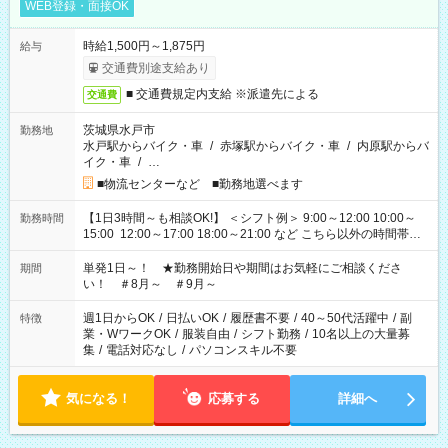
WEB登録・面接OK
時給1,500円～1,875円
給与
交通費別途支給あり
■ 交通費規定内支給 ※派遣先による
交通費
茨城県水戸市
勤務地
水戸駅からバイク・車
/
赤塚駅からバイク・車
/
内原駅からバ
イク・車
/
…
■物流センターなど ■勤務地選べます
【1日3時間～も相談OK!】 ＜シフト例＞ 9:00～12:00 10:00～
勤務時間
15:00 12:00～17:00 18:00～21:00 など こちら以外の時間帯も
お気軽にご相談ください！
単発1日～！ ★勤務開始日や期間はお気軽にご相談くださ
期間
い！ ＃8月～ ＃9月～
週1日からOK
/
日払いOK
/
履歴書不要
/
40～50代活躍中
/
副
特徴
業・WワークOK
/
服装自由
/
シフト勤務
/
10名以上の大量募
集
/
電話対応なし
/
パソコンスキル不要
気になる！
応募する
詳細へ