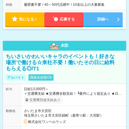
履歴書不要
/
40～50代活躍中
/
10名以上の大量募集
特徴
気になる！
応募する
詳細へ
未読
ちいさいかわいいキャラのイベントも！好きな
場所で働ける☆来社不要！働いたその日に給料
もらえる◎/T1
アルバイト
職種未経験OK
日給13,000円～
給与
＋交通費支給 ★交通費全額支給！ ┗案件により規定あり ★日払
いOK！（規定あり） ┗働いたその日に現金GET♪ お仕事後はコ
交通費別途支給あり
ンビニATMから 日払い分を引き落とせます！ 【試用期間】試
用期間なし
さいたま市大宮区
勤務地
埼玉県さいたま市大宮区錦町（最寄り駅：大宮駅）
株式会社ワンベルウッズ