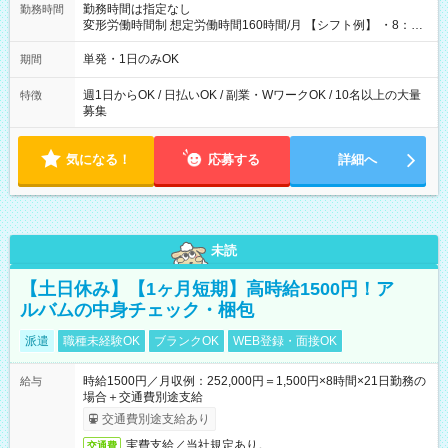
勤務時間は指定なし
勤務時間
変形労働時間制 想定労働時間160時間/月 【シフト例】 ・8：00
～21：00
単発・1日のみOK
期間
週1日からOK / 日払いOK / 副業・WワークOK / 10名以上の大量
特徴
募集
気になる！
応募する
詳細へ
未読
【土日休み】【1ヶ月短期】高時給1500円！ア
ルバムの中身チェック・梱包
派遣
職種未経験OK
ブランクOK
WEB登録・面接OK
時給1500円／月収例：252,000円＝1,500円×8時間×21日勤務の
給与
場合＋交通費別途支給
交通費別途支給あり
実費支給／当社規定あり。
交通費