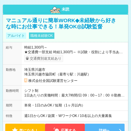
未読
マニュアル通りに簡単WORK◆未経験から好き
な時にお仕事できる！単発OK◎試験監督
アルバイト
職種未経験OK
時給1,300円～
給与
★交通費一部支給 時給1,300円～ ※試験・役割により手当あり
※勤務回数により昇給あり 【即給（前払い）オプションあ
交通費別途支給あり
り！】 希望される場合、勤務から1週間ほどで給与の一部を受け
取れます。 ※手数料418円がかかります。 【過去試験日の収入
埼玉県川越市
勤務地
例】 ・河合塾模擬試験 8:30～17:30（休憩1時間） 時給1,300円
埼玉県川越市脇田町（最寄り駅：川越駅）
×8時間＝日収10,400円＋交通費 ※当日の役割により時給＋100
円の場合あり ・国家試験 7:00～13:30（休憩なし） 時給1,300
株式会社全国試験運営センター
円（役割手当＋100円）×6時間＝日収8,400円＋交通費 【試用期
間】試用期間なし
シフト制
勤務時間
1日あたりの実働時間：最大7時間/日 09：00～17：00 ※勤務時
間は 試験により異なります。
単発・1日のみOK / 短期（1ヶ月以内）
期間
週1日からOK / 副業・WワークOK / 10名以上の大量募集
特徴
気になる！
応募する
詳細へ