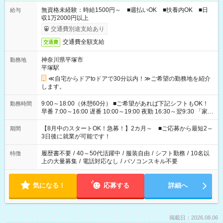
無資格未経験：時給1500円～ ■週払いOK ■扶養内OK ■日
給与
収1万2000円以上
交通費別途支給あり
交通費全額支給
交通費
神奈川県平塚市
勤務地
平塚駅
≪自宅からドアtoドアで30分以内！≫ご希望の勤務地を紹介
します。
9:00～18:00（休憩60分） ■ご希望があれば下記シフトもOK！
勤務時間
早番 7:00～16:00 遅番 10:00～19:00 夜勤 16:30～翌9:30 「家族
と休みを合わせたい」 「余裕を持って夕飯の準備がしたい」
「できれば残業はしたくない」 など、ご希望を教えてください
【8月中のスタートOK！急募！】2カ月～ ■ご応募から最短2～
期間
ね。 ※Wワーク希望の方へ 今ご覧のお仕事で希望する勤務時間
3日後に就業が可能です！
と、もう1つのお仕事の勤務時間。 合計で週40時間を超える場
合は応募できません。
履歴書不要
/
40～50代活躍中
/
服装自由
/
シフト勤務
/
10名以
特徴
上の大量募集
/
電話対応なし
/
パソコンスキル不要
気になる！
応募する
詳細へ
掲載日：2026.08.06