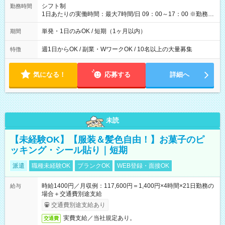
間】試用期間なし
シフト制
勤務時間
1日あたりの実働時間：最大7時間/日 09：00～17：00 ※勤務時
間は 試験により異なります。
単発・1日のみOK / 短期（1ヶ月以内）
期間
週1日からOK / 副業・WワークOK / 10名以上の大量募集
特徴
気になる！
応募する
詳細へ
未読
【未経験OK】【服装＆髪色自由！】お菓子のピ
ッキング・シール貼り｜短期
派遣
職種未経験OK
ブランクOK
WEB登録・面接OK
時給1400円／月収例：117,600円＝1,400円×4時間×21日勤務の
給与
場合＋交通費別途支給
交通費別途支給あり
実費支給／当社規定あり。
交通費