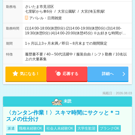
さいたま市見沼区
勤務地
七里駅から車6分
/
大宮公園駅
/
大宮(埼玉県)駅
アパレル・日用雑貨
(1)14:00-18:00(休憩0分) (2)14:00-19:00(休憩0分) (3)14:00-
勤務時間
19:30(休憩0分) (4)14:00-20:00(休憩45分) ※お好きな時間が選べ
ます
1ヶ月以上3ヶ月未満／即日～8月末までの期間限定
期間
履歴書不要
/
40～50代活躍中
/
服装自由
/
シフト勤務
/
10名以
特徴
上の大量募集
気になる！
応募する
詳細へ
掲載日：2026.08.03
未読
〈カンタン作業！〉スキマ時間にサクッと＊コ
スメの仕分け
派遣
職種未経験OK
社会人未経験OK
大学生歓迎
ブランクOK