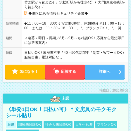
竹芝駅から徒歩2分
/
浜松町駅から徒歩4分
/
大門(東京都)駅か
ら徒歩5分
/
…
◆港区にある情報セキュリティ企業◆
◆11：00～18：30のうち実働6時間、休憩60分 ※11：00～18：
勤務時間
00 または 11：30～18：30 。*。ブランクOK！。*。 例え
ば前職が、 在宅/財団法人/事務/コールセンター/受付/販売/カフェ
スタッフ スイーツ販売/ホテルフロント/化粧品販売/など 様々な
＜急募＞即日～長期／8月～9月～も相談OK！応募から最短即日
期間
業界から入社して活躍されています♪
には選考案内♪
日払いOK
/
履歴書不要
/
40～50代活躍中
/
副業・WワークOK
/
特徴
服装自由
/
電話対応なし
気になる！
応募する
詳細へ
掲載日：2026.08.06
未読
《単発1日OK！日払い可》＊文房具のモクモク
シール貼り
派遣
職種未経験OK
社会人未経験OK
大学生歓迎
ブランクOK