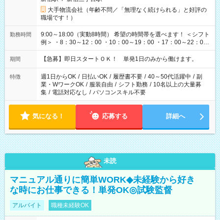
大手物流会社（年齢不問／「無理なく続けられる」と好評の
職場です！）
9:00～18:00（実動8時間） 希望の時間帯を選べます！ ＜シフト
勤務時間
例＞ ・8：30～12：00 ・10：00～19：00 ・17：00～22：00
・13：00～22：00 ・22：00～翌6：00 など
【急募】即日スタートＯＫ！ 単発1日のみから働けます。
期間
週1日からOK
/
日払いOK
/
履歴書不要
/
40～50代活躍中
/
副
特徴
業・WワークOK
/
服装自由
/
シフト勤務
/
10名以上の大量募
集
/
電話対応なし
/
パソコンスキル不要
気になる！
応募する
詳細へ
未読
マニュアル通りに簡単WORK◆未経験から好き
な時にお仕事できる！単発OK◎試験監督
アルバイト
職種未経験OK