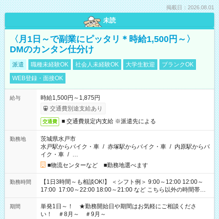
掲載日：2026.08.01
未読
〈月1日～で副業にピッタリ＊時給1,500円～〉
DMのカンタン仕分け
派遣
職種未経験OK
社会人未経験OK
大学生歓迎
ブランクOK
WEB登録・面接OK
時給1,500円～1,875円
給与
交通費別途支給あり
■ 交通費規定内支給 ※派遣先による
交通費
茨城県水戸市
勤務地
水戸駅からバイク・車
/
赤塚駅からバイク・車
/
内原駅からバ
イク・車
/
…
■物流センターなど ■勤務地選べます
【1日3時間～も相談OK!】 ＜シフト例＞ 9:00～12:00 12:00～
勤務時間
17:00 17:00～22:00 18:00～21:00 など こちら以外の時間帯も
お気軽にご相談ください！
単発1日～！ ★勤務開始日や期間はお気軽にご相談くださ
期間
い！ ＃8月～ ＃9月～