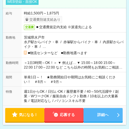
WEB登録・面接OK
時給1,500円～1,875円
給与
交通費別途支給あり
■ 交通費規定内支給 ※派遣先による
交通費
茨城県水戸市
勤務地
水戸駅からバイク・車
/
赤塚駅からバイク・車
/
内原駅からバ
イク・車
/
…
■物流センターなど ■勤務地選べます
＜1日3時間～OK！＞ ▼ 例えば… ▼ 15:00～18:00 15:00～
勤務時間
22:00 17:00～22:00 など こちら以外の時間もお気軽にご相談く
ださい！
単発1日～！ ★勤務開始日や期間はお気軽にご相談くださ
期間
い！ ＃8月～ ＃9月～
週1日からOK
/
日払いOK
/
履歴書不要
/
40～50代活躍中
/
副
特徴
業・WワークOK
/
服装自由
/
シフト勤務
/
10名以上の大量募
集
/
電話対応なし
/
パソコンスキル不要
気になる！
応募する
詳細へ