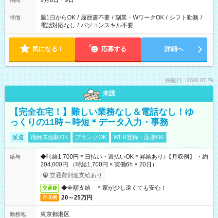
9月8日・9日
期間
週1日からOK
/
履歴書不要
/
副業・WワークOK
/
シフト勤務
/
特徴
電話対応なし
/
パソコンスキル不要
気になる！
応募する
詳細へ
掲載日：2026.07.29
未読
【完全在宅！】難しい業務なし＆電話なし！ゆ
っくりの11時～時短＊データ入力・事務
派遣
職種未経験OK
ブランクOK
WEB登録・面接OK
◆時給1,700円＊日払い・週払いOK＊昇給あり♪【月収例】 ・約
給与
204,000円 （時給1,700円 × 実働6h × 20日）
交通費別途支給あり
◆全額支給 ＊家が少し遠くても安心！
交通費
20～25万円
月収例
東京都港区
勤務地