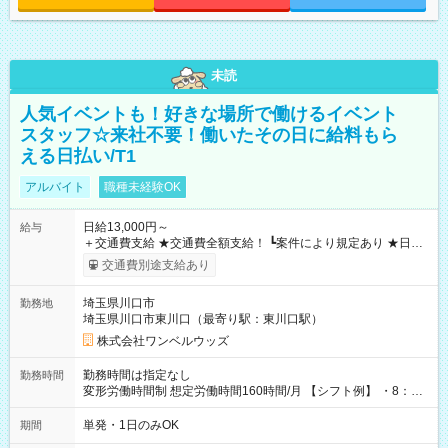
未読
人気イベントも！好きな場所で働けるイベント
スタッフ☆来社不要！働いたその日に給料もら
える日払い/T1
アルバイト
職種未経験OK
日給13,000円～
給与
＋交通費支給 ★交通費全額支給！ ┗案件により規定あり ★日払
いOK！（規定あり） ┗働いたその日に現金GET♪ お仕事後はコ
交通費別途支給あり
ンビニATMから 日払い分を引き落とせます！ 【試用期間】試
用期間なし
埼玉県川口市
勤務地
埼玉県川口市東川口（最寄り駅：東川口駅）
株式会社ワンベルウッズ
勤務時間は指定なし
勤務時間
変形労働時間制 想定労働時間160時間/月 【シフト例】 ・8：00
～21：00
単発・1日のみOK
期間