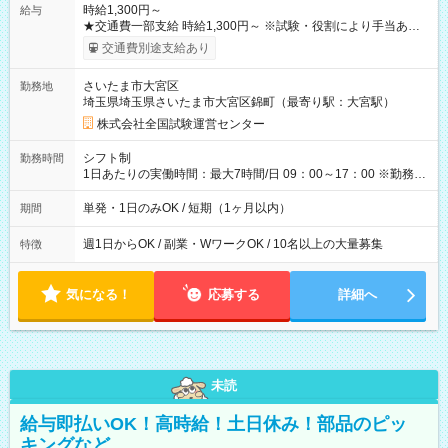
時給1,300円～
給与
★交通費一部支給 時給1,300円～ ※試験・役割により手当あり
※勤務回数により昇給あり 【即給（前払い）オプションあ
交通費別途支給あり
り！】 希望される場合、勤務から1週間ほどで給与の一部を受け
取れます。 ※手数料418円がかかります。 【過去試験日の収入
さいたま市大宮区
勤務地
例】 ・河合塾模擬試験 8:30～17:30（休憩1時間） 時給1,300円
埼玉県埼玉県さいたま市大宮区錦町（最寄り駅：大宮駅）
×8時間＝日収10,400円＋交通費 ※当日の役割により時給＋100
円の場合あり ・国家試験 7:00～13:30（休憩なし） 時給1,300
株式会社全国試験運営センター
円（役割手当＋100円）×6時間＝日収8,400円＋交通費 【試用期
間】試用期間なし
シフト制
勤務時間
1日あたりの実働時間：最大7時間/日 09：00～17：00 ※勤務時
間は 試験により異なります。
単発・1日のみOK / 短期（1ヶ月以内）
期間
週1日からOK / 副業・WワークOK / 10名以上の大量募集
特徴
気になる！
応募する
詳細へ
未読
給与即払いOK！高時給！土日休み！部品のピッ
キングなど