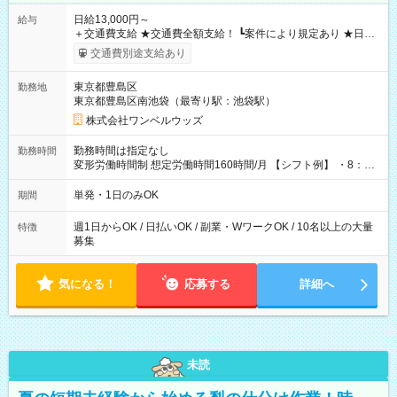
日給13,000円～
給与
＋交通費支給 ★交通費全額支給！ ┗案件により規定あり ★日払
いOK！（規定あり） ┗働いたその日に現金GET♪ お仕事後はコ
交通費別途支給あり
ンビニATMから 日払い分を引き落とせます！ 【試用期間】試
用期間なし
東京都豊島区
勤務地
東京都豊島区南池袋（最寄り駅：池袋駅）
株式会社ワンベルウッズ
勤務時間は指定なし
勤務時間
変形労働時間制 想定労働時間160時間/月 【シフト例】 ・8：00
～21：00
単発・1日のみOK
期間
週1日からOK / 日払いOK / 副業・WワークOK / 10名以上の大量
特徴
募集
気になる！
応募する
詳細へ
未読