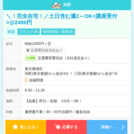
未読
＼！完全在宅！／土日含む週2～OK<講座受付
>@2400円
派遣
ブランクOK
WEB登録・面接OK
時給2400円＋交
給与
交通費別途支給あり
交通費実費支給（当社規定あり）
交通費
東京都港区
勤務地
田町(東京都)駅から徒歩4分
/
三田(東京都)駅から徒歩7分
金融関連
8:30～12:30
勤務時間
【急募】即日～長期 ※8月～OK！
期間
履歴書不要
/
40～50代活躍中
/
服装自由
特徴
気になる！
応募する
詳細へ