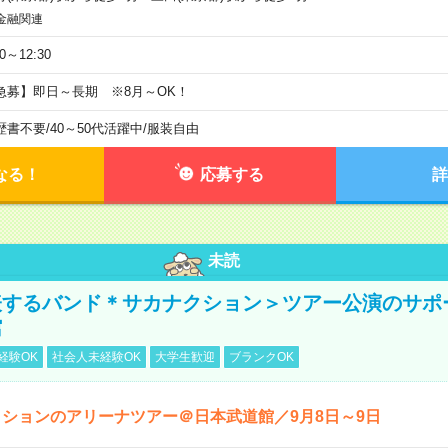
金融関連
30～12:30
急募】即日～長期 ※8月～OK！
歴書不要
/
40～50代活躍中
/
服装自由
なる！
応募する
詳
未読
表するバンド＊サカナクション＞ツアー公演のサポ
館
経験OK
社会人未経験OK
大学生歓迎
ブランクOK
ションのアリーナツアー＠日本武道館／9月8日～9日