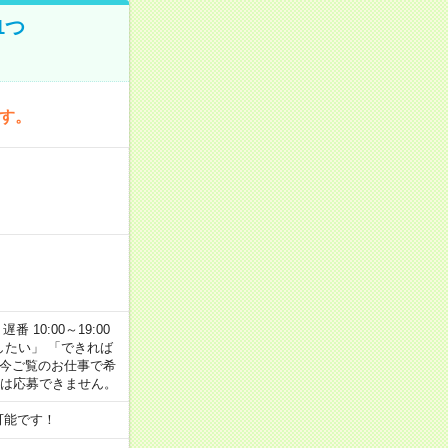
1つ
です。
番 10:00～19:00
がしたい」 「できれば
 今ご覧のお仕事で希
合は応募できません。
可能です！