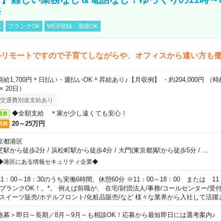
務
K
ブランクOK
WEB登録・面接OK
ルリモートですので子育てしながらや、オフィスから遠い方も
時給1,700円＊日払い・週払いOK＊昇給あり♪【月収例】 ・約204,000円 （時給1
 × 20日）
交通費別途支給あり
◆全額支給 ＊家が少し遠くても安心！
通費
20～25万円
収例
京都港区
芝駅から徒歩2分
/
浜松町駅から徒歩4分
/
大門(東京都)駅から徒歩5分
/
…
◆港区にある情報セキュリティ企業◆
11：00～18：30のうち実働6時間、休憩60分 ※11：00～18：00 または 11
。ブランクOK！。*。 例えば前職が、 在宅/財団法人/事務/コールセンター/受
 スイーツ販売/ホテルフロント/化粧品販売/など 様々な業界から入社して活躍
急募＞即日～長期／8月～9月～も相談OK！応募から最短即日には選考案内♪