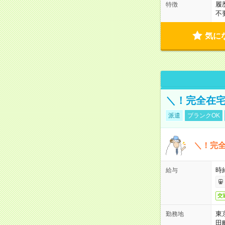
履
特徴
不
気に
＼！完全在宅
派遣
ブランクOK
＼！完全
時
給与
交
東
勤務地
田