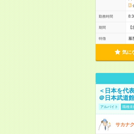
8:
勤務時間
【
期間
履
特徴
気に
＜日本を代
＠日本武道
アルバイト
職種未
サカナク