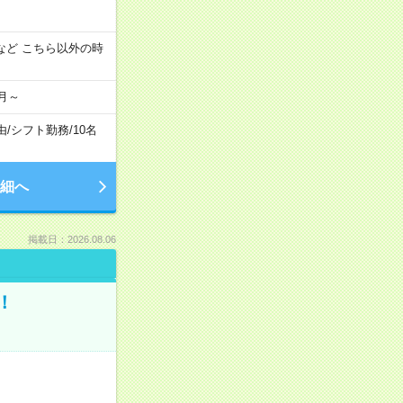
:00 など こちら以外の時
月～
由
/
シフト勤務
/
10名
細へ
掲載日：2026.08.06
！