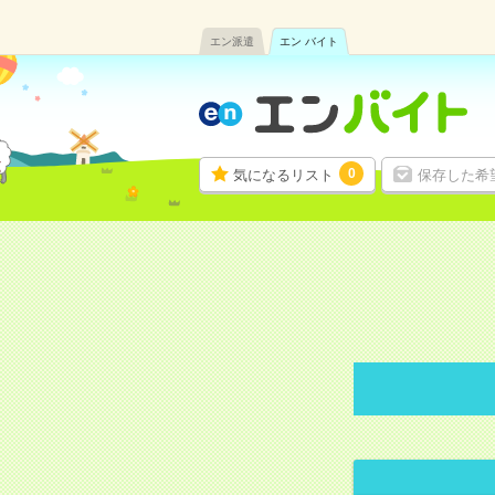
エン派遣
エン バイト
0
気になるリスト
保存した希