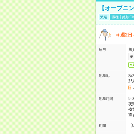
【オープニン
派遣
職種未経験O
≪週2日
無
給与
交
栃
勤務地
那
9:
勤務時間
夜
残
望
【
期間