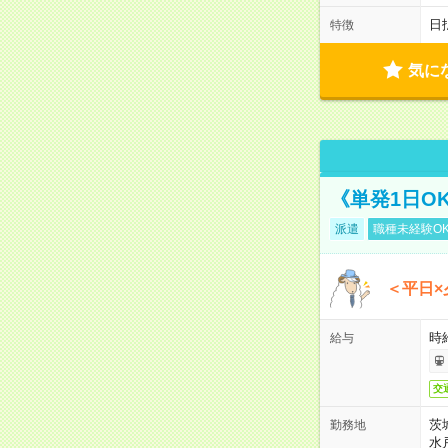
日
特徴
気に
《単発1日O
派遣
職種未経験O
＜平日×
時給
給与
交
茨
勤務地
水