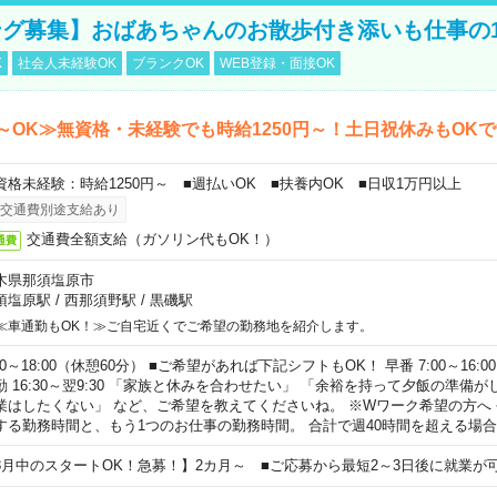
グ募集】おばあちゃんのお散歩付き添いも仕事の
K
社会人未経験OK
ブランクOK
WEB登録・面接OK
～OK≫無資格・未経験でも時給1250円～！土日祝休みもOK
資格未経験：時給1250円～ ■週払いOK ■扶養内OK ■日収1万円以上
交通費別途支給あり
交通費全額支給（ガソリン代もOK！）
通費
木県那須塩原市
須塩原駅
/
西那須野駅
/
黒磯駅
≪車通勤もOK！≫ご自宅近くでご希望の勤務地を紹介します。
00～18:00（休憩60分） ■ご希望があれば下記シフトもOK！ 早番 7:00～16:00 遅
勤 16:30～翌9:30 「家族と休みを合わせたい」 「余裕を持って夕飯の準備
業はしたくない」 など、ご希望を教えてくださいね。 ※Wワーク希望の方へ
する勤務時間と、もう1つのお仕事の勤務時間。 合計で週40時間を超える場
8月中のスタートOK！急募！】2カ月～ ■ご応募から最短2～3日後に就業が