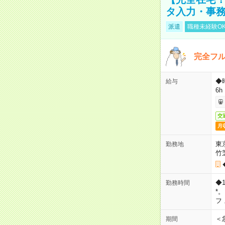
タ入力・事
派遣
職種未経験O
完全フ
◆
給与
6h
交
月
東
勤務地
竹
◆
勤務時間
*
フ
＜
期間