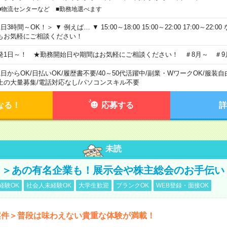
■物流センターなど ■勤務地選べます
日3時間～OK！＞ ▼ 例えば… ▼ 15:00～18:00 15:00～22:00 17:00～22
もお気軽にご相談ください！
発1日～！ ★勤務開始日や期間はお気軽にご相談ください！ ＃8月～ ＃9
1日からOK
/
日払いOK
/
履歴書不要
/
40～50代活躍中
/
副業・WワークOK
/
服装自
上の大量募集
/
電話対応なし
/
パソコンスキル不要
なる！
応募する
詳
未読
！＞あの有名企業も！展示会や株主総会のお手伝い
経験OK
社会人未経験OK
大学生歓迎
ブランクOK
WEB登録・面接OK
案件＞普段は味わえない貴重な体験が満載！