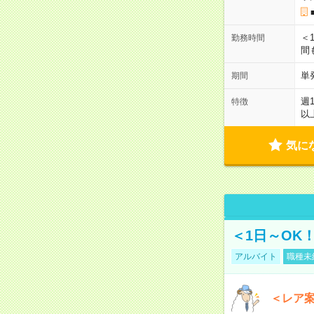
＜1
勤務時間
間
単
期間
週
特徴
以
気に
＜1日～OK
アルバイト
職種未
＜レア