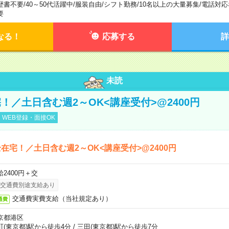
歴書不要
/
40～50代活躍中
/
服装自由
/
シフト勤務
/
10名以上の大量募集
/
電話対応
要
なる！
応募する
詳
未読
！／土日含む週2～OK<講座受付>@2400円
WEB登録・面接OK
在宅！／土日含む週2～OK<講座受付>@2400円
給2400円＋交
交通費別途支給あり
交通費実費支給（当社規定あり）
通費
京都港区
町(東京都)駅から徒歩4分
/
三田(東京都)駅から徒歩7分