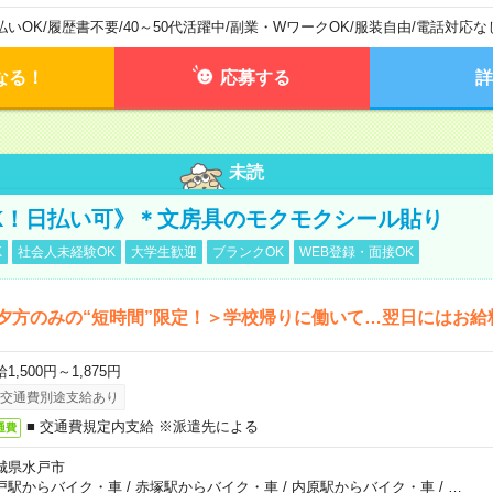
払いOK
/
履歴書不要
/
40～50代活躍中
/
副業・WワークOK
/
服装自由
/
電話対応な
なる！
応募する
詳
未読
K！日払い可》＊文房具のモクモクシール貼り
K
社会人未経験OK
大学生歓迎
ブランクOK
WEB登録・面接OK
夕方のみの“短時間”限定！＞学校帰りに働いて…翌日にはお給
1,500円～1,875円
交通費別途支給あり
■ 交通費規定内支給 ※派遣先による
通費
城県水戸市
戸駅からバイク・車
/
赤塚駅からバイク・車
/
内原駅からバイク・車
/
…