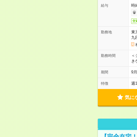
時
給与
交
東
勤務地
九
＜シ
勤務時間
き
9
期間
週
特徴
気に
【完全在宅！