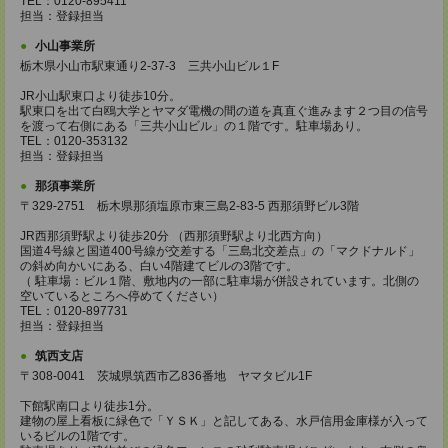
TEL：0120-895411
担当：登録担当
小山事業所
栃木県小山市駅東通り2-37-3 三共小山ビル１F
JR小山駅東口より徒歩10分。
駅東口を出て白鴎大学とヤマダ電機の間の道を真直ぐ進みます２つ目の信号
を渡って右側にある「三共小山ビル」の１階です。駐車場あり。
TEL：0120-353132
担当：登録担当
那須事業所
〒329-2751 栃木県那須塩原市東三島2-83-5 西那須野ビル3階
JR西那須野駅より徒歩20分 （西那須野駅より北西方向）
国道4号線と国道400号線が交差する「三島北交差点」の「マクドナルド」
の斜め向かいにある、白い4階建てビルの3階です。
（ 駐車場：ビル１階、敷地内の一部に駐車場が併設されています。北側の
空いているところへ停めてください）
TEL：0120-897731
担当：登録担当
筑西支店
〒308-0041 茨城県筑西市乙836番地 ヤマタビル1F
下館駅南口より徒歩1分。
建物の屋上看板に緑色で「ＹＳＫ」と記してある、水戸信用金庫様が入って
いるビルの1階です。