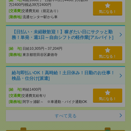
[給 与]
時給1800円 日額平均1万4400円/月額30
万2400円/残込39万2400円
[交通費]
交通費支給（規定あり）
気になる！
[勤務地]
流通センター駅から車
【日払い・未経験歓迎！】稼ぎたい日にサクッと勤
務！単発・週1日～自由シフトの軽作業[アルバイト]
[給 与]
日給10,305円～37,204円
[勤務地]
東京都世田谷区豪徳寺
気になる！
給与即払いOK！高時給！土日休み！日勤のお仕事！
検品・仕分け[派遣]
[給 与]
時給1400円
[交通費]
交通費支給有り
気になる！
[勤務地]
阿字ヶ浦駅～ ※車通勤・バイク通勤OK
すべて見る