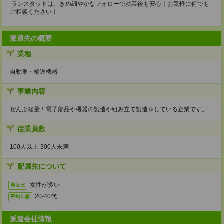
ランスタッドは、きめ細やかなフォローで就業後も安心！お気軽に何でも
ご相談ください！
派遣先の概要
業種
自動車・輸送機器
事業内容
ぜんぶ軽量！電子部品や機器の製造や組み立て製造をしている企業です。
従業員数
100人以上‐300人未満
配属先について
女性が多い
男女比
20-40代
平均年齢
派遣会社情報