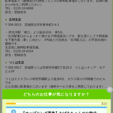
駐車場あり（建物並びの緑色フェンスの砂利駐車場がございます。右側の奥
から4台をご利用ください）
TEL：0120-10-6698
担当：登録担当
古河支店
〒306-0013 茨城県古河市東本町2-4-1
・JR古河駅「東口」より徒歩10分、車5分。
・古河駅東口からまっすぐ伸びる十間道路沿いです。駅を背にして十間道路
を下妻方面（東）に向かい、4号線との交差点「古河駅入口」の手前右側の
建物です。
支店前に無料駐車場完備。
TEL：0120-33-6254
担当：登録担当
つくば支店
〒305-0817 茨城県つくば市研究学園5丁目20-2 つくばシティア・モア
ビル5F
つくばエクスプレス研究学園駅より徒歩6分、ガラス張りの5階建てのビル
です。
ビル北側に駐車場がございます（無料サービス券をご用意しております）。
×
TEL：0120-267073
どちらのお仕事が気になりますか？
担当：登録担当
水戸支店
1
/10
〒310-0803 茨城県水戸市城南3-10-17 カーニープレイス水戸1F