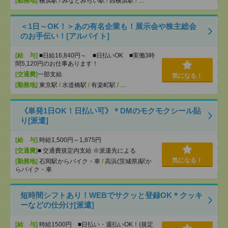
[勤務地]
横浜駅
/
みなとみらい駅
/
西横浜駅
/
…
＜1日～OK！＞あの有名企業も！展示会や株主総会
のお手伝い！[アルバイト]
[給 与]
■日給16,840円～ ■日払いOK ■実働3時
間5,120円のお仕事あります！
[交通費]
一部支給
気になる！
[勤務地]
東京駅
/
水道橋駅
/
有楽町駅
/
…
《単発1日OK！日払い可》＊DMのモクモクシール貼
り[派遣]
[給 与]
時給1,500円～1,875円
[交通費]
■ 交通費規定内支給 ※派遣先による
気になる！
[勤務地]
石岡駅からバイク・車
/
高浜(茨城県)駅か
らバイク・車
短時間シフトあり！WEBでサクッと登録OK＊クッキ
ーなどの仕分け[派遣]
[給 与]
時給1500円 ■日払い・週払いOK！(規定