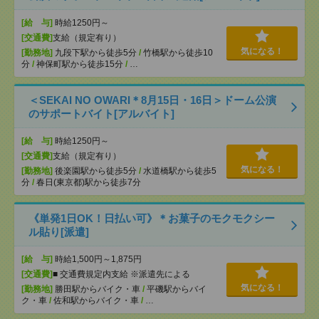
[給 与]
時給1250円～
[交通費]
支給（規定有り）
気になる！
[勤務地]
九段下駅から徒歩5分
/
竹橋駅から徒歩10
分
/
神保町駅から徒歩15分
/
…
＜SEKAI NO OWARI＊8月15日・16日＞ドーム公演
のサポートバイト[アルバイト]
[給 与]
時給1250円～
[交通費]
支給（規定有り）
気になる！
[勤務地]
後楽園駅から徒歩5分
/
水道橋駅から徒歩5
分
/
春日(東京都)駅から徒歩7分
《単発1日OK！日払い可》＊お菓子のモクモクシー
ル貼り[派遣]
[給 与]
時給1,500円～1,875円
[交通費]
■ 交通費規定内支給 ※派遣先による
気になる！
[勤務地]
勝田駅からバイク・車
/
平磯駅からバイ
ク・車
/
佐和駅からバイク・車
/
…