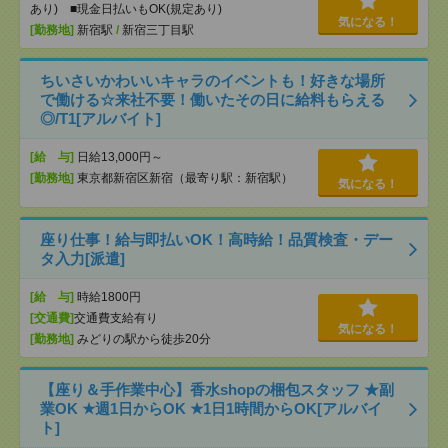
あり) ■現金日払いもOK(規定あり)
気になる！
[勤務地]
新宿駅
/
新宿三丁目駅
ちいさいかわいいキャラのイベントも！好きな場所
で働ける☆来社不要！働いたその日に給料もらえる
◎/T1[アルバイト]
[給 与]
日給13,000円～
[勤務地]
東京都新宿区新宿（最寄り駅：新宿駅）
気になる！
座り仕事！給与即払いOK！高時給！品質検査・デー
タ入力[派遣]
[給 与]
時給1800円
[交通費]
交通費支給有り
気になる！
[勤務地]
みどりの駅から徒歩20分
【座り＆手作業中心】香水shopの梱包スタッフ ★副
業OK ★週1日からOK ★1日1時間からOK[アルバイ
ト]