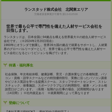
ランスタッド株式会社 北関東エリア
労働者派遣事業許可番号:派13-010538
世界で最も公平で専門性を備えた人材サービス会社を
目指します。
ランスタッドは、日本全国に94拠点を構える世界最大※の総合人材サービス
会社です。（※2024年2月20日現在）
1960年にオランダで創業し、世界39カ国の拠点で就業をサポートし、人材業
界のグローバルリーダーとして、世界で最も公平で専門性を備えた人材サー
ビス会社になるというビジョンを掲げています。
待遇・福利厚生
社会保険、年次有給休暇、健康診断、育児・介護休業などの各種制度、パソ
コン・資格・語学スクールなどの特別優待割引、実務に沿ったパソコン講座
やビジネス英語を学べる提携スクール、スタッフサポートセンター、ストレ
スチェック、保養施設、スポーツクラブなどの利用割引、健康・メンタル相
談窓口がございます。（長期・短期のお仕事の場合、試用期間があります
（14日間））※社内規定あり ※就業期間によって異なります
登録について
【来社不要で登録OK】 最短30分で登録完了！