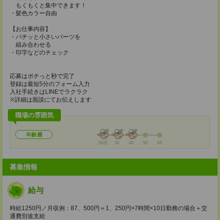
もくもくと集中できます！
・髪色カラー自由
【お仕事内容】
・パチッと小さいパーツを
組み合わせる
・印字などのチェック
応募はポチっと秒で完了
登録は最短5分のフォーム入力
入社手続きはLINEでラクラク
※詳細は面談にてお伝えします
職場の雰囲気
年齢層
20代
30
40
50
60
募集情報
給与
時給1250円／月収例：87、500円＝1、250円×7時間×10日勤務の場合＋交
通費別途支給