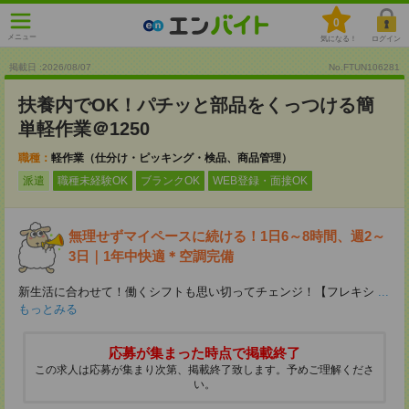
0
メニュー
気になる！
ログイン
掲載日 :2026
/
08
/
07
No.FTUN106281
扶養内でOK！パチッと部品をくっつける簡
単軽作業＠1250
職種：
軽作業（仕分け・ピッキング・検品、商品管理）
派遣
職種未経験OK
ブランクOK
WEB登録・面接OK
無理せずマイペースに続ける！1日6～8時間、週2～
3日｜1年中快適＊空調完備
新生活に合わせて！働くシフトも思い切ってチェンジ！【フレキシ
...
もっとみる
応募が集まった時点で掲載終了
この求人は応募が集まり次第、掲載終了致します。予めご理解くださ
い。