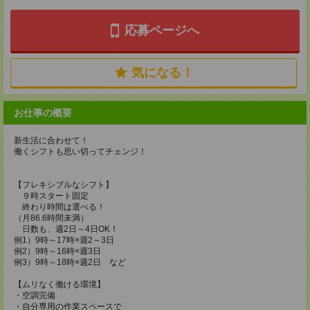
応募ページへ
気になる！
お仕事の概要
新生活に合わせて！
働くシフトも思い切ってチェンジ！
【フレキシブルなシフト】
９時スタート固定
終わり時間は選べる！
（月86.6時間未満）
日数も、週2日～4日OK！
例1）9時～17時×週2～3日
例2）9時～16時×週3日
例3）9時～18時×週2日 など
【ムリなく働ける環境】
・空調完備
・自分専用の作業スペースで