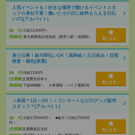
人気イベントも！好きな場所で働けるイベントスタ
ッフ☆来社不要！働いたその日に給料もらえる日払
い/T1[アルバイト]
[給 与]
日給13,000円～
[勤務地]
東京都豊島区南池袋（最寄り駅：池袋駅）
気になる！
座り仕事！給与即払いOK！高時給！土日休み！目視
検査・梱包[派遣]
[給 与]
時給1200円
[交通費]
交通費支給有り
気になる！
[勤務地]
下総神崎駅～ ※車通勤・バイク通勤OK
＜単発＊1日～OK！＞コンサートなどのグッズ販売
スタッフ＊[アルバイト]
[給 与]
日給1万5000円～ ■最大で日給2万8500
円！
[交通費]
交通費規定支給
気になる！