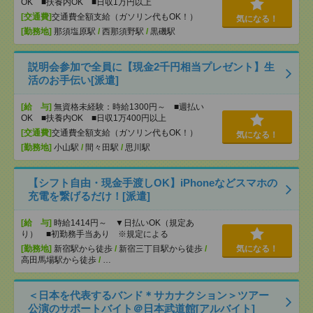
OK ■扶養内OK ■日収1万円以上
[交通費]
交通費全額支給（ガソリン代もOK！）
気になる！
[勤務地]
那須塩原駅
/
西那須野駅
/
黒磯駅
説明会参加で全員に【現金2千円相当プレゼント】生
活のお手伝い[派遣]
[給 与]
無資格未経験：時給1300円～ ■週払い
OK ■扶養内OK ■日収1万400円以上
[交通費]
交通費全額支給（ガソリン代もOK！）
気になる！
[勤務地]
小山駅
/
間々田駅
/
思川駅
【シフト自由・現金手渡しOK】iPhoneなどスマホの
充電を繋げるだけ！[派遣]
[給 与]
時給1414円～ ▼日払いOK（規定あ
り） ■初勤務手当あり ※規定による
[勤務地]
新宿駅から徒歩
/
新宿三丁目駅から徒歩
/
気になる！
高田馬場駅から徒歩
/
…
＜日本を代表するバンド＊サカナクション＞ツアー
公演のサポートバイト＠日本武道館[アルバイト]