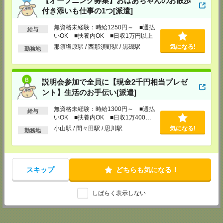
【オープニング募集】おばあちゃんのお散歩
水戸駅南口より徒歩15分。
付き添いも仕事の1つ[派遣]
ビル東側に無料駐車場あり。
TEL：0120-451093
担当：登録担当
無資格未経験：時給1250円～ ■週払
給与
いOK ■扶養内OK ■日収1万円以上
高崎支店
那須塩原駅 / 西那須野駅 / 黒磯駅
気になる!
勤務地
〒370-0851 群馬県高崎市上中居町175-1 カツミビル1F
・ＪＲ：高崎駅東口より徒歩17分。
・車：国道17号下之城交差点を環状線に曲がります。「酒のやまや」を過
ぎ、左側にラーメン店の看板があります。その隣のビルの1階です。向かい
説明会参加で全員に【現金2千円相当プレゼ
に「シューマート」があります。
ント】生活のお手伝い[派遣]
支店の目の前に無料駐車場あり。
TEL：0120-243918
無資格未経験：時給1300円～ ■週払
担当：登録担当
給与
いOK ■扶養内OK ■日収1万400円
久喜支店
以上
小山駅 / 間々田駅 / 思川駅
気になる!
勤務地
〒346-0003 埼玉県久喜市久喜中央1-1-3 熊谷ビル4F
JR線・東武線久喜駅西口より徒歩2分。ロータリー内にある「マクドナル
ド」の入ったビルの4階。
駐車場：久喜市営駅前駐車場の無料駐車場サービスチケットを差し上げます
スキップ
どちらも気になる！
（久喜駅西口より徒歩3分。住所：久喜市久喜中央1-1061-50）。詳しくは
お電話でお問い合わせください。
TEL：050-1746-0006
しばらく表示しない
担当：登録担当