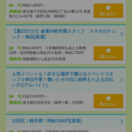
[給 与]
時給1,400円～
[勤務地]
東京都千代田区内神田2丁目14番12号 星屋
気になる！
第六ビル402号（最寄り駅：神田駅）
【週2日だけ】倉庫内軽作業スタッフ スマホのチェ
ック・検品[派遣]
[給 与]
時給1400円 ※実働8時間を超える勤務、
22時～翌5時勤務の場合25％割増：時給1750円
気になる！
[勤務地]
南船橋駅から徒歩10分程度
人気イベントも！好きな場所で働けるイベントスタ
ッフ☆来社不要！働いたその日に給料もらえる日払
い/T1[アルバイト]
[給 与]
日給13,000円～
[勤務地]
東京都渋谷区渋谷（最寄り駅：渋谷駅）
気になる！
大田区！軽作業！時給1800円[派遣]