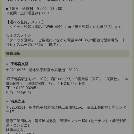
■月曜日～金曜日：9：00～18：00
※夜間・土日曜登録もOK！
【選べる登録システム】
「クイック登録（電話／WEB面談）」or「来社登録」がお選び頂けます。
☆オススメ！☆
「クイック登録」→ご自宅にいながら電話やWEBでの面談で登録可能！来
社せずスムーズに登録が可能です。
登録場所
宇都宮支店
〒321-0925 栃木県宇都宮市東簗瀬1-28-23
JR宇都宮駅よりバス10分。西口ロータリー9番乗場「東汗」「東高校」「本
郷台団地」「瑞穂野団地」行、「下栗団地」下車
TEL：0120-032051
担当：登録担当
清原支店
〒321-3231 栃木県宇都宮市清原工業団地15-1 清原工業団地管理センタ
ー1F
清原工業団地内、清原球場北側。管理センター1階（他テナント：簡易郵便
局・コンビニ）
駐車場あり。