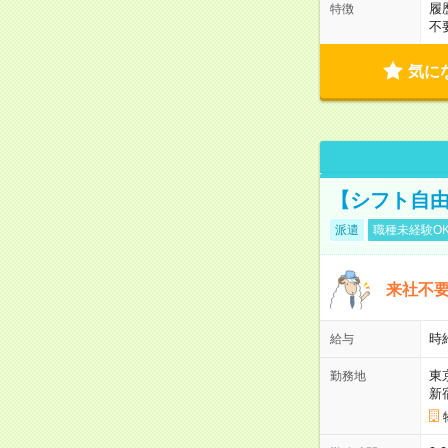
履
特徴
不
気に
【シフト自由
派遣
職種未経験O
来社不要
時
給与
東
勤務地
新