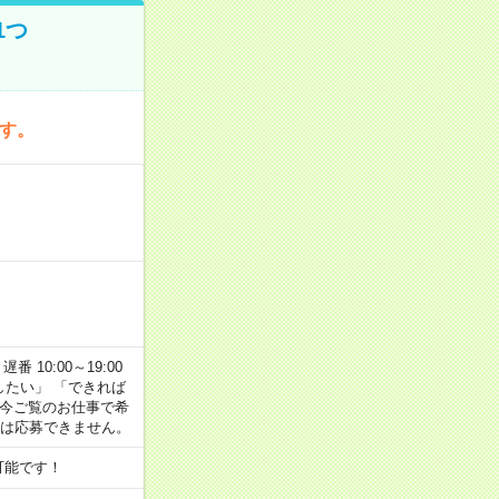
1つ
です。
番 10:00～19:00
がしたい」 「できれば
 今ご覧のお仕事で希
合は応募できません。
可能です！