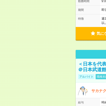
9:
勤務時間
即
期間
週
特徴
以
気に
＜日本を代
＠日本武道
アルバイト
職種未
サカナク
時
給与