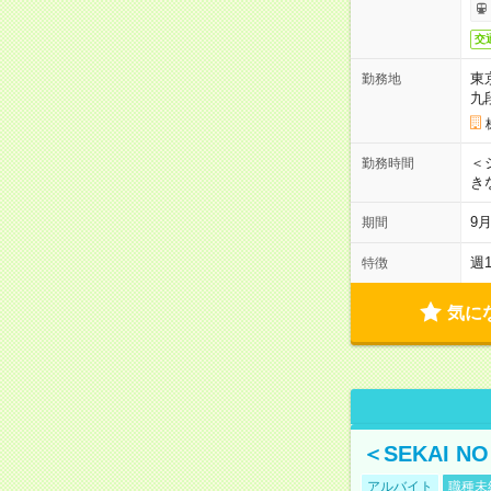
交
東
勤務地
九
＜シ
勤務時間
き
9
期間
週
特徴
気に
＜SEKAI 
アルバイト
職種未