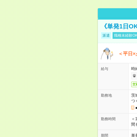
《単発1日O
派遣
職種未経験O
＜平日×
時給
給与
交
茨
勤務地
つ
＜1
勤務時間
間
単
期間