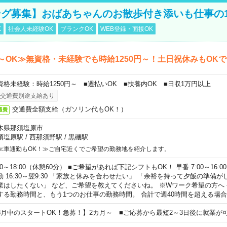
グ募集】おばあちゃんのお散歩付き添いも仕事の
K
社会人未経験OK
ブランクOK
WEB登録・面接OK
～OK≫無資格・未経験でも時給1250円～！土日祝休みもOK
資格未経験：時給1250円～ ■週払いOK ■扶養内OK ■日収1万円以上
交通費別途支給あり
交通費全額支給（ガソリン代もOK！）
通費
木県那須塩原市
須塩原駅
/
西那須野駅
/
黒磯駅
≪車通勤もOK！≫ご自宅近くでご希望の勤務地を紹介します。
00～18:00（休憩60分） ■ご希望があれば下記シフトもOK！ 早番 7:00～16:00 遅
勤 16:30～翌9:30 「家族と休みを合わせたい」 「余裕を持って夕飯の準備
業はしたくない」 など、ご希望を教えてくださいね。 ※Wワーク希望の方へ
する勤務時間と、もう1つのお仕事の勤務時間。 合計で週40時間を超える場
8月中のスタートOK！急募！】2カ月～ ■ご応募から最短2～3日後に就業が