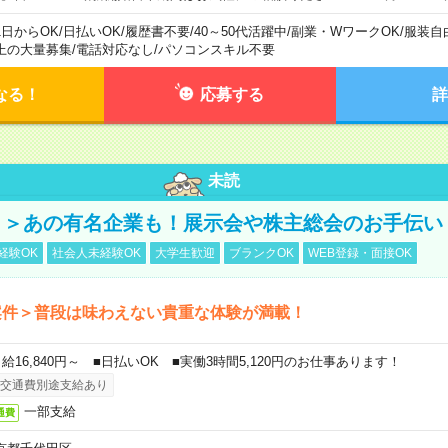
1日からOK
/
日払いOK
/
履歴書不要
/
40～50代活躍中
/
副業・WワークOK
/
服装自
上の大量募集
/
電話対応なし
/
パソコンスキル不要
なる！
応募する
詳
未読
！＞あの有名企業も！展示会や株主総会のお手伝い
経験OK
社会人未経験OK
大学生歓迎
ブランクOK
WEB登録・面接OK
案件＞普段は味わえない貴重な体験が満載！
日給16,840円～ ■日払いOK ■実働3時間5,120円のお仕事あります！
交通費別途支給あり
一部支給
通費