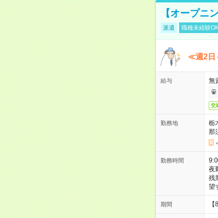
【オープニン
派遣
職種未経験O
≪週2日
無
給与
交
栃
勤務地
那
9:
勤務時間
夜
残
望
【
期間