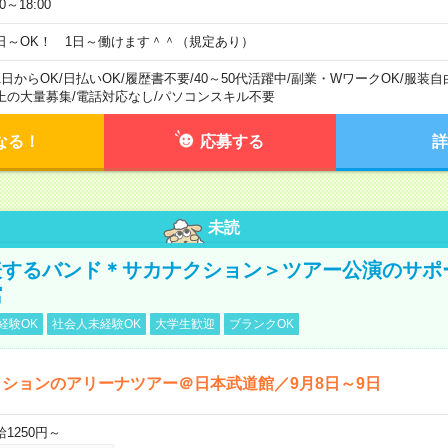
00～18:00
日～OK！ 1日～働けます＾＾（規定あり）
1日からOK
/
日払いOK
/
履歴書不要
/
40～50代活躍中
/
副業・WワークOK
/
服装自
上の大量募集
/
電話対応なし
/
パソコンスキル不要
なる！
応募する
詳
未読
表するバンド＊サカナクション＞ツアー公演のサポ
館
経験OK
社会人未経験OK
大学生歓迎
ブランクOK
ションのアリーナツアー＠日本武道館／9月8日～9日
給1250円～