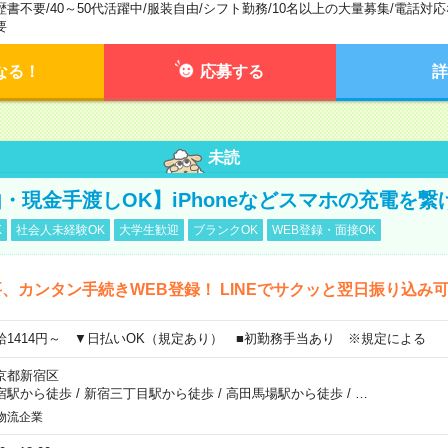
歴書不要
/
40～50代活躍中
/
服装自由
/
シフト勤務
/
10名以上の大量募集
/
電話対応
要
なる！
応募する
詳
未読
・現金手渡しOK】iPhoneなどスマホの充電を繋
K
社会人未経験OK
大学生歓迎
ブランクOK
WEB登録・面接OK
、カンタン手続きWEB登録！ LINEでサクッと翌日振り込み
給1414円～ ▼日払いOK（規定あり） ■初勤務手当あり ※規定による
京都新宿区
宿駅から徒歩
/
新宿三丁目駅から徒歩
/
高田馬場駅から徒歩
/
…
物流企業