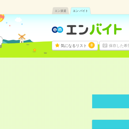
エン派遣
エン バイト
0
気になるリスト
保存した希