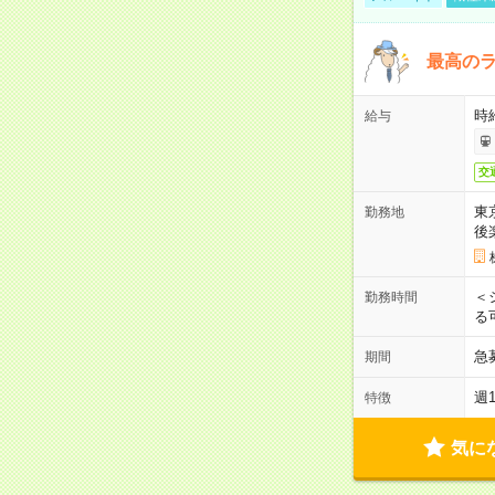
最高のラ
時
給与
交
東
勤務地
後
＜
勤務時間
る
急
期間
週
特徴
気に