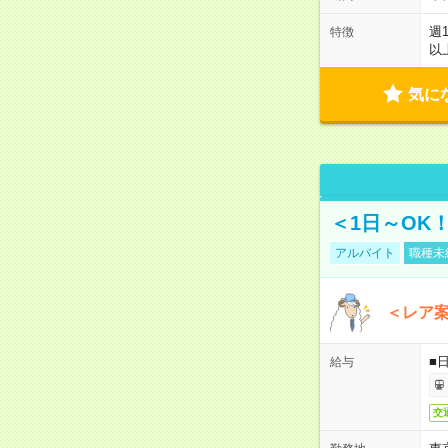
週
特徴
以
気に
＜1日～OK
アルバイト
職種未
＜レア
■
給与
交