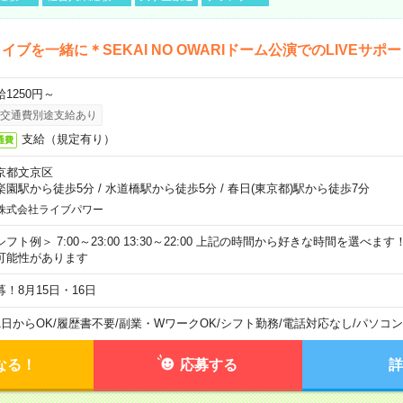
イブを一緒に＊SEKAI NO OWARIドーム公演でのLIVEサポ
給1250円～
交通費別途支給あり
支給（規定有り）
通費
京都文京区
楽園駅から徒歩5分
/
水道橋駅から徒歩5分
/
春日(東京都)駅から徒歩7分
株式会社ライブパワー
シフト例＞ 7:00～23:00 13:30～22:00 上記の時間から好きな時間を選べま
可能性があります
募！8月15日・16日
1日からOK
/
履歴書不要
/
副業・WワークOK
/
シフト勤務
/
電話対応なし
/
パソコン
なる！
応募する
詳