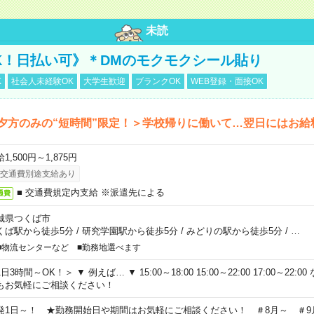
未読
K！日払い可》＊DMのモクモクシール貼り
K
社会人未経験OK
大学生歓迎
ブランクOK
WEB登録・面接OK
夕方のみの“短時間”限定！＞学校帰りに働いて…翌日にはお給
1,500円～1,875円
交通費別途支給あり
■ 交通費規定内支給 ※派遣先による
通費
城県つくば市
くば駅から徒歩5分
/
研究学園駅から徒歩5分
/
みどりの駅から徒歩5分
/
…
■物流センターなど ■勤務地選べます
日3時間～OK！＞ ▼ 例えば… ▼ 15:00～18:00 15:00～22:00 17:00～22
もお気軽にご相談ください！
発1日～！ ★勤務開始日や期間はお気軽にご相談ください！ ＃8月～ ＃9