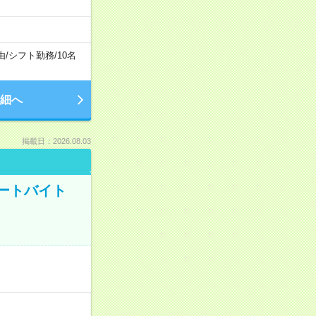
由
/
シフト勤務
/
10名
細へ
掲載日：2026.08.03
ートバイト