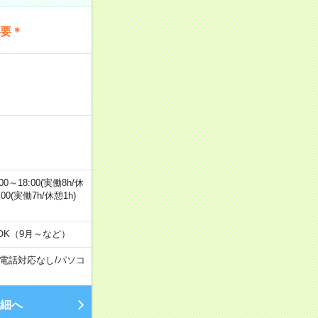
不要＊
0～18:00(実働8h/休
0:00(実働7h/休憩1h)
OK（9月～など）
電話対応なし
/
パソコ
細へ