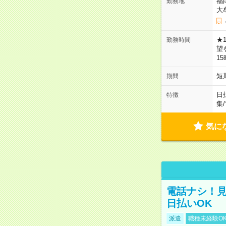
福
勤務地
大
★
勤務時間
望
1
短
期間
日
特徴
集
/
気に
電話ナシ！見
日払いOK
派遣
職種未経験O