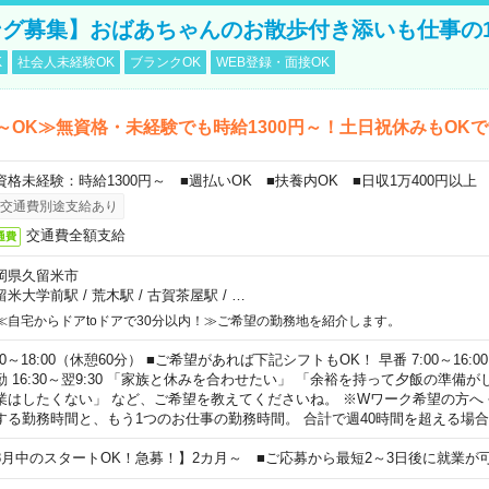
グ募集】おばあちゃんのお散歩付き添いも仕事の
K
社会人未経験OK
ブランクOK
WEB登録・面接OK
～OK≫無資格・未経験でも時給1300円～！土日祝休みもOK
資格未経験：時給1300円～ ■週払いOK ■扶養内OK ■日収1万400円以上
交通費別途支給あり
交通費全額支給
通費
岡県久留米市
留米大学前駅
/
荒木駅
/
古賀茶屋駅
/
…
≪自宅からドアtoドアで30分以内！≫ご希望の勤務地を紹介します。
00～18:00（休憩60分） ■ご希望があれば下記シフトもOK！ 早番 7:00～16:00 遅
勤 16:30～翌9:30 「家族と休みを合わせたい」 「余裕を持って夕飯の準備
業はしたくない」 など、ご希望を教えてくださいね。 ※Wワーク希望の方へ
する勤務時間と、もう1つのお仕事の勤務時間。 合計で週40時間を超える場
8月中のスタートOK！急募！】2カ月～ ■ご応募から最短2～3日後に就業が