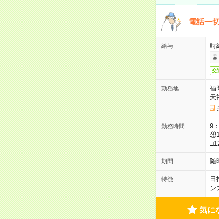
電話一切
時
給与
交
福
勤務地
天
9：
勤務時間
憩1
□1
随
期間
日
特徴
ン
気に