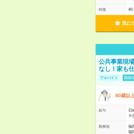
4
特徴
気に
公共事業現場
なし！家も
アルバイト
職種未
60歳以
日給
給与
※
福
勤務地
福