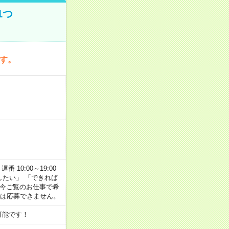
1つ
です。
番 10:00～19:00
がしたい」 「できれば
 今ご覧のお仕事で希
合は応募できません。
可能です！