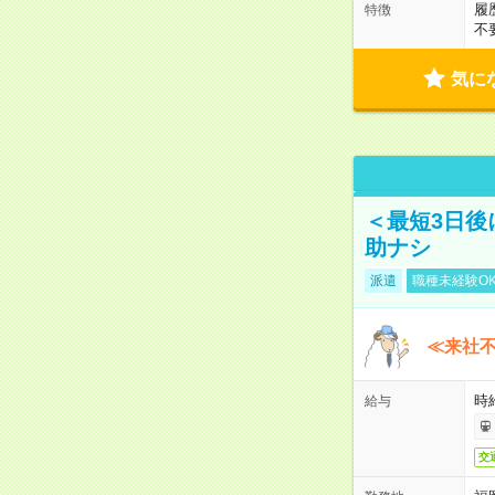
履
特徴
不
気に
＜最短3日後
助ナシ
派遣
職種未経験O
≪来社不
時
給与
交