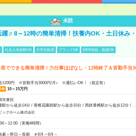
未読
代活躍♬8～12時の簡単清掃！扶養内OK・土日休み・
K
社会人未経験OK
大学生歓迎
ブランクOK
WEB登録・面接OK
長でできる簡単清掃！力仕事ほぼなし・12時終了＆皆勤手当30
給1200円 ※皆勤手当3000円/月♪ ※週払いOK！（規定有）
10～15万円
収例
岡市東区
椎駅から徒歩14分
/
香椎花園前駅から徒歩10分
/
西鉄香椎駅から徒歩12分
/
ビッグホーム株式会社
:00～12:00（実働4時間）
急募＞即日～長期 ＃8月～9月～