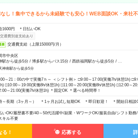
なし！集中できるから未経験でも安心！WEB面談OK・来社
給1600円 ＊日払いOK
交通費別途支給あり
交通費支給（上限15000円/月）
通費
岡市中央区
神駅から徒歩5分
/
博多駅からバス15分
/
西鉄福岡駅から徒歩5分
/
…
天神南駅から徒歩5分
00～21：00の中で実働7ｈ～ ＜シフト例＞ □9:00～17:00(実働7h/休憩1h) □9:0
h) □10:00～19:00(実働8h/休憩1h) □11:00～20:00(実働8h/休憩1h) □12:00～2
2:00～21:00(実働7h/休憩1h) ＊固定OK ＊選べる時間帯！
時～長期（3ヶ月～） ＊1ヶ月お試し短期OK ＊即日歓迎！ ＊開始日相談
払いOK
/
履歴書不要
/
40～50代活躍中
/
副業・WワークOK
/
服装自由
/
シフト勤務
/
スキル不要
なる！
応募する
詳