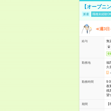
【オープニン
派遣
職種未経験O
≪週3日
無
給与
交
福
勤務地
久
9:
勤務時間
夜
残
望
【
期間