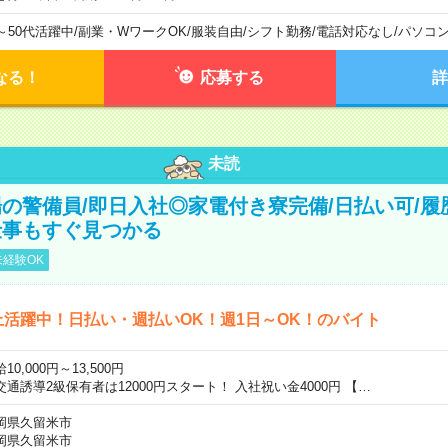
0～50代活躍中
/
副業・WワークOK
/
服装自由
/
シフト勤務
/
電話対応なし
/
パソコ
なる！
応募する
詳
未読
の警備員/即日入社◎家電付き寮完備/日払い可/履
仕事もすぐ見つかる
経験OK
上活躍中！日払い・週払いOK！週1日～OK！のバイト
10,000円～13,500円
交通誘導2級保有者は12000円スタート！ 入社祝い金4000円 【…
岡県久留米市
岡県久留米市