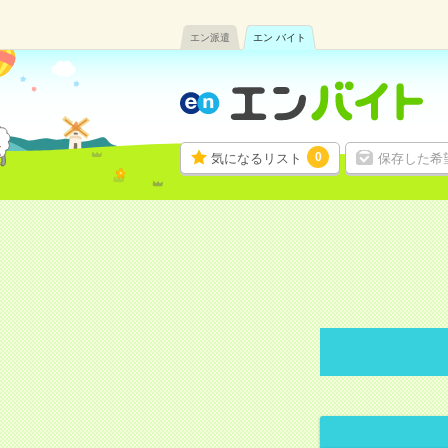
エン派遣
エン バイト
0
気になるリスト
保存した希