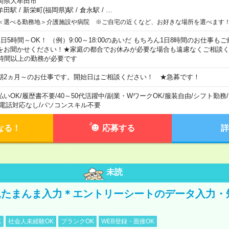
岡県大牟田市
牟田駅
/
新栄町(福岡県)駅
/
倉永駅
/
…
＜選べる勤務地＞介護施設や病院 ※ご自宅の近くなど、お好きな場所を選べます
1日5時間～OK！ （例）9:00～18:00のあいだ もちろん1日8時間のお仕事
をお聞かせください！★家庭の都合でお休みが必要な場合も遠慮なくご相談く
5時間以上の勤務が必要です
期2ヵ月～のお仕事です。開始日はご相談ください！ ★急募です！
払いOK
/
履歴書不要
/
40～50代活躍中
/
副業・WワークOK
/
服装自由
/
シフト勤務
/
電話対応なし
/
パソコンスキル不要
なる！
応募する
詳
未読
たまんま入力＊エントリーシートのデータ入力・
K
社会人未経験OK
ブランクOK
WEB登録・面接OK