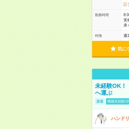
8:
勤務時間
実
承
週
特徴
気に
未経験OK！
へ運ぶ
派遣
職種未経験O
ハンド