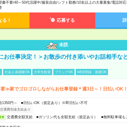
歴書不要
/
40～50代活躍中
/
服装自由
/
シフト勤務
/
10名以上の大量募集
/
電話対応
要
なる！
応募する
詳
未読
にお仕事決定！＞お散歩の付き添いやお話相手な
K
社会人未経験OK
大学生歓迎
ブランクOK
WEB登録・面接OK
要≫家でゴロゴロしながらお仕事登録＊週3日～！日払いOK
給1350円～ ■日払いOK（規定あり）※即日払い不可
交通費別途支給あり
交通費全額支給 ■ガソリン代も全額支給（規定あり） ■無料駐車場も
通費