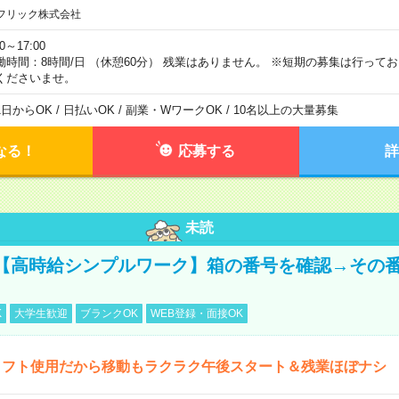
フリック株式会社
00～17:00
働時間：8時間/日 （休憩60分） 残業はありません。 ※短期の募集は行って
くださいませ。
1日からOK / 日払いOK / 副業・WワークOK / 10名以上の大量募集
なる！
応募する
詳
未読
【高時給シンプルワーク】箱の番号を確認→その
K
大学生歓迎
ブランクOK
WEB登録・面接OK
リフト使用だから移動もラクラク午後スタート＆残業ほぼナシ