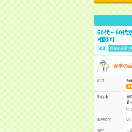
50代～60
相談可
派遣
職種未経験O
家事の延
時
給与
月
福
勤務地
香
08
勤務時間
＜
期間