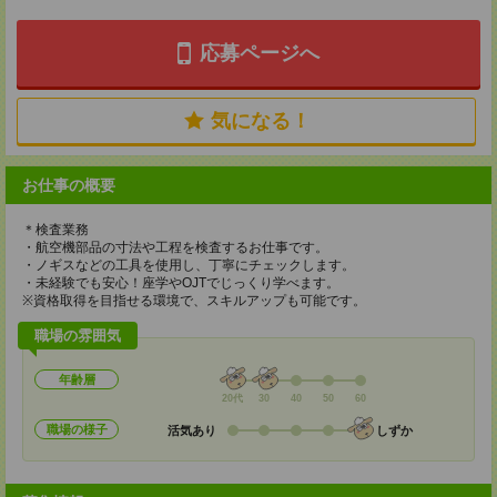
応募ページへ
気になる！
お仕事の概要
＊検査業務
・航空機部品の寸法や工程を検査するお仕事です。
・ノギスなどの工具を使用し、丁寧にチェックします。
・未経験でも安心！座学やOJTでじっくり学べます。
※資格取得を目指せる環境で、スキルアップも可能です。
職場の雰囲気
年齢層
20代
30
40
50
60
職場の様子
活気あり
しずか