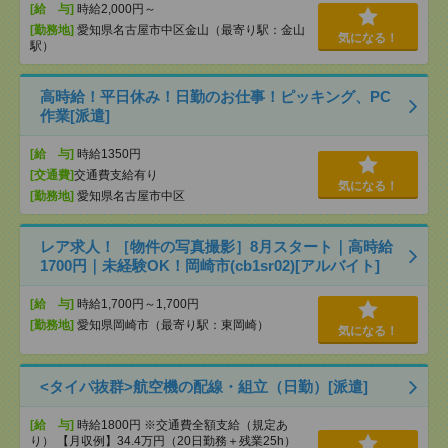
[給 与]
時給2,000円～
[勤務地]
愛知県名古屋市中区金山（最寄り駅：金山
気になる！
駅）
高時給！平日休み！日勤のお仕事！ピッキング、PC
作業[派遣]
[給 与]
時給1350円
[交通費]
交通費支給有り
気になる！
[勤務地]
愛知県名古屋市中区
レア求人！［物件の写真撮影］8月スタート｜高時給
1700円｜未経験OK！岡崎市(cb1sr02)[アルバイト]
[給 与]
時給1,700円～1,700円
[勤務地]
愛知県岡崎市（最寄り駅：東岡崎）
気になる！
<タイパ抜群>航空機の配線・組立（日勤）[派遣]
[給 与]
時給1800円 ※交通費全額支給（規定あ
り） 【月収例】34.4万円（20日勤務＋残業25h）