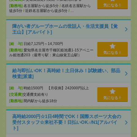
気になる！
[勤務地]
名古屋駅から徒歩5分
/
名鉄名古屋駅から
徒歩5分
/
近鉄名古屋駅から徒歩5分
/
…
障がい者グループホームの世話人・生活支援員【覚
王山】[アルバイト]
[給 与]
日給7,125円～14,700円
[勤務地]
愛知県名古屋市千種区姫池通1-15アベニー
気になる！
ル姫池通203（最寄り駅：東山線覚王山駅）
給与即払いOK！高時給！土日休み！試験縫い、部品
検査[派遣]
[給 与]
時給1500円 【月収例】242000円以上
[交通費]
交通費支給有り
気になる！
[勤務地]
間内駅から徒歩18分
高時給2000円☆1日4時間でOK！国際スポーツ大会の
受付スタッフ☆来社不要！日払いOK♪/N1[アルバイ
ト]