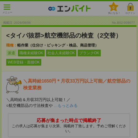
0
メニュー
気になる！
ログイン
掲載日 :2026
/
08
/
06
No.B02-009077
<タイパ抜群>航空機部品の検査（2交替）
職種：
軽作業（仕分け・ピッキング・検品、商品管理）
派遣
職種未経験OK
社会人未経験OK
ブランクOK
WEB登録・面接OK
＼高時給1650円＊月収33万円以上可能／航空部品の
検査業務
＼高時給＆月収33万円以上可能！／
○航空機部品の寸法検査や
...もっとみる
応募が集まった時点で掲載終了
この求人は応募が集まり次第、掲載終了致します。予めご理解くださ
い。