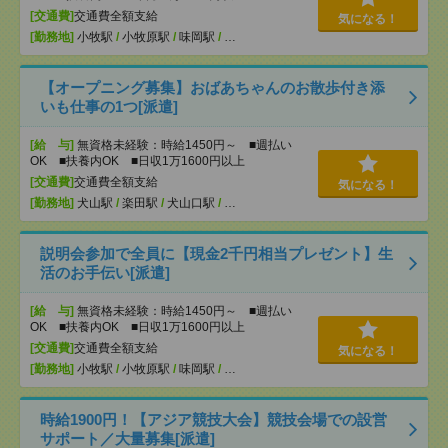
[交通費]
交通費全額支給
気になる！
[勤務地]
小牧駅
/
小牧原駅
/
味岡駅
/
…
【オープニング募集】おばあちゃんのお散歩付き添
いも仕事の1つ[派遣]
[給 与]
無資格未経験：時給1450円～ ■週払い
OK ■扶養内OK ■日収1万1600円以上
[交通費]
交通費全額支給
気になる！
[勤務地]
犬山駅
/
楽田駅
/
犬山口駅
/
…
説明会参加で全員に【現金2千円相当プレゼント】生
活のお手伝い[派遣]
[給 与]
無資格未経験：時給1450円～ ■週払い
OK ■扶養内OK ■日収1万1600円以上
[交通費]
交通費全額支給
気になる！
[勤務地]
小牧駅
/
小牧原駅
/
味岡駅
/
…
時給1900円！【アジア競技大会】競技会場での設営
サポート／大量募集[派遣]