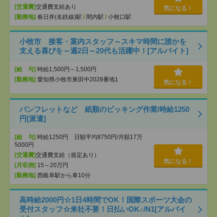
[交通費]
交通費支給あり
気になる！
[勤務地]
春日井(名鉄線)駅
/
間内駅
/
小牧口駅
小牧市 接客・案内スタッフ～スキマ時間に誰かを
支える喜びを～週2日～20代も活躍中！[アルバイト]
[給 与]
時給1,500円～1,500円
[勤務地]
愛知県小牧市東田中2028番地1
気になる！
パンフレットなど 紙類のピッキング作業/時給1250
円[派遣]
[給 与]
時給1250円 日額平均8750円/月額17万
5000円
[交通費]
交通費支給（規定あり）
気になる！
[月収例]
15～20万円
[勤務地]
西岐阜駅から車10分
高時給2000円☆1日4時間でOK！国際スポーツ大会の
受付スタッフ☆来社不要！日払いOK♪/N1[アルバイ