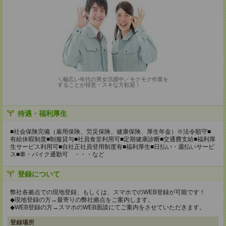
＼幅広い年代の男女活躍中／モクモク作業を
することが得意・スキな方歓迎！
待遇・福利厚生
■社会保険完備（雇用保険、労災保険、健康保険、厚生年金）※法令順守■
有給休暇制度■制服貸与■社員食堂利用可■定期健康診断■交通費支給■福利厚
生サービス利用可■自社正社員登用制度有■福利厚生■日払い・週払いサービ
ス■車・バイク通勤可 ・・・など
登録について
弊社各拠点での現地登録、もしくは、スマホでのWEB登録が可能です！
◆現地登録の方→最寄りの弊社拠点をご案内します。
◆WEB登録の方→スマホのWEB面談にてご案内をさせていただきます。
登録場所