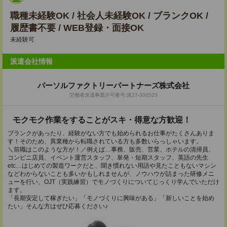
職種未経験OK / 社会人未経験OK / ブランクOK /
履歴書不要 / WEB登録・面接OK
未経験可
派遣会社情報
パーソルファクトリーパートナーズ株式会社
労働者派遣事業許可番号:派27-300523
モクモク作業をすることがスキ・得意な方歓迎！
ブランクがあったり、経験がない方でも始められるお仕事がたくさんありま
す！そのため、異業種から転職されている方も多数いらっしゃいます。
＼前職はこのような方が！／例えば…事務、販売、営業、ホテルの清掃員、
コンビニ店員、イベント運営スタッフ、単発・短期スタッフ、英語の先生
etc…はじめての製造ワークだと、聞き慣れない用語や見たこともないマシン
などわからないことも多いかもしれませんが、ノウハウが詰まった研修メニ
ューを行い、OJT（実践練習）でモノづくりについてじっくり学んでいただけ
ます。
「長期安定して稼ぎたい」「モノづくりに興味がある」「新しいことを始め
たい」そんな方はぜひ応募ください♪