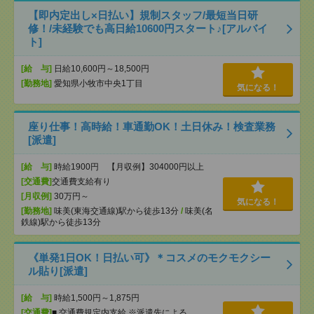
【即内定出し×日払い】規制スタッフ/最短当日研
修！/未経験でも高日給10600円スタート♪[アルバイ
ト]
[給 与]
日給10,600円～18,500円
[勤務地]
愛知県小牧市中央1丁目
気になる！
座り仕事！高時給！車通勤OK！土日休み！検査業務
[派遣]
[給 与]
時給1900円 【月収例】304000円以上
[交通費]
交通費支給有り
[月収例]
30万円～
気になる！
[勤務地]
味美(東海交通線)駅から徒歩13分
/
味美(名
鉄線)駅から徒歩13分
《単発1日OK！日払い可》＊コスメのモクモクシー
ル貼り[派遣]
[給 与]
時給1,500円～1,875円
[交通費]
■ 交通費規定内支給 ※派遣先による