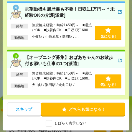
志望動機も履歴書も不要！日収1.1万円～＊未
応募ページへ
経験OKの介護[派遣]
無資格未経験：時給1450円～ ■週払
給与
いOK ■扶養内OK ■日収1万1600円
気になる！
以上
小牧駅 / 小牧原駅 / 味岡駅 / …
気になる!
勤務地
シェア
ツイート
ブックマーク
【オープニング募集】おばあちゃんのお散歩
付き添いも仕事の1つ[派遣]
無資格未経験：時給1450円～ ■週払
給与
あなたの閲覧履歴からの
いOK ■扶養内OK ■日収1万1600円
おすすめ
以上
犬山駅 / 楽田駅 / 犬山口駅 / …
気になる!
勤務地
志望動機も履歴書も不要！日収1.1万円～＊未経験OK
スキップ
どちらも気になる！
の介護[派遣]
しばらく表示しない
[給 与]
無資格未経験：時給1450円～ ■週払い
OK ■扶養内OK ■日収1万1600円以上