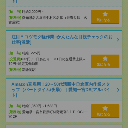
ト]
[給 与]
時給2,000円～
[勤務地]
愛知県名古屋市中村区名駅（最寄り駅：名
気になる！
古屋駅）
注目＊コツモク軽作業○かんたんな目視チェックのお
仕事[派遣]
[給 与]
時給1225円
[交通費]
632円／1日あたり ※1日の交通費上限＝
79円×所定労働時間
気になる！
[勤務地]
新静岡駅
Amazon直雇用！20～50代活躍中◎倉庫内作業スタ
ッフ（パートタイム/夜勤）｜愛知一宮DS[アルバイ
ト]
[給 与]
時給1,350円～1,688円
[勤務地]
愛知県一宮市萩原町林野鷺宮8-1 T-LOGI 一
気になる！
宮 2F