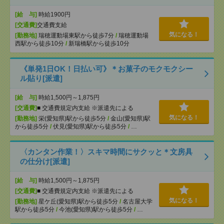
[給 与]
時給1900円
[交通費]
交通費支給
気になる！
[勤務地]
瑞穂運動場東駅から徒歩7分
/
瑞穂運動場
西駅から徒歩10分
/
新瑞橋駅から徒歩10分
《単発1日OK！日払い可》＊お菓子のモクモクシー
ル貼り[派遣]
[給 与]
時給1,500円～1,875円
[交通費]
■ 交通費規定内支給 ※派遣先による
気になる！
[勤務地]
栄(愛知県)駅から徒歩5分
/
金山(愛知県)駅
から徒歩5分
/
伏見(愛知県)駅から徒歩5分
/
…
〈カンタン作業！〉スキマ時間にサクッと＊文房具
の仕分け[派遣]
[給 与]
時給1,500円～1,875円
[交通費]
■ 交通費規定内支給 ※派遣先による
気になる！
[勤務地]
星ケ丘(愛知県)駅から徒歩5分
/
名古屋大学
駅から徒歩5分
/
今池(愛知県)駅から徒歩5分
/
…