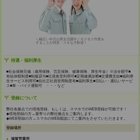
＼幅広い年代の男女活躍中／モクモク作業を
することが得意・スキな方歓迎！
待遇・福利厚生
■社会保険完備（雇用保険、労災保険、健康保険、厚生年金）※法令順守■
有給休暇制度■制服貸与■社員食堂利用可■定期健康診断■交通費支給■福利厚
生サービス利用可■自社正社員登用制度有■福利厚生■日払い・週払いサービ
ス■車・バイク通勤可 ・・・など
登録について
弊社各拠点での現地登録、もしくは、スマホでのWEB登録が可能です！
◆現地登録の方→最寄りの弊社拠点をご案内します。
◆WEB登録の方→スマホのWEB面談にてご案内をさせていただきます。
登録場所
滋賀営業所