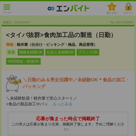
0
メニュー
気になる！
ログイン
掲載日 :2026
/
08
/
07
No.A90-008893
<タイパ抜群>食肉加工品の製造（日勤）
職種：
軽作業（仕分け・ピッキング・検品、商品管理）
派遣
職種未経験OK
社会人未経験OK
ブランクOK
WEB登録・面接OK
＼日勤のみ＆男女活躍中／未経験OK＊食品の加工・
パッキング
＼未経験歓迎！軽作業で安心スタート／
○食品の製品加工やパッ
...もっとみる
応募が集まった時点で掲載終了
この求人は応募が集まり次第、掲載終了致します。予めご理解くださ
い。