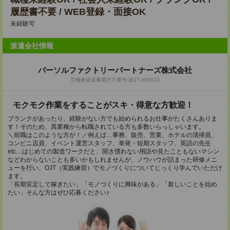
履歴書不要 / WEB登録・面接OK
未経験可
派遣会社情報
パーソルファクトリーパートナーズ株式会社
労働者派遣事業許可番号:派27-300523
モクモク作業をすることがスキ・得意な方歓迎！
ブランクがあったり、経験がない方でも始められるお仕事がたくさんありま
す！そのため、異業種から転職されている方も多数いらっしゃいます。
＼前職はこのような方が！／例えば…事務、販売、営業、ホテルの清掃員、
コンビニ店員、イベント運営スタッフ、単発・短期スタッフ、英語の先生
etc…はじめての製造ワークだと、聞き慣れない用語や見たこともないマシン
などわからないことも多いかもしれませんが、ノウハウが詰まった研修メニ
ューを行い、OJT（実践練習）でモノづくりについてじっくり学んでいただけ
ます。
「長期安定して稼ぎたい」「モノづくりに興味がある」「新しいことを始め
たい」そんな方はぜひ応募ください♪