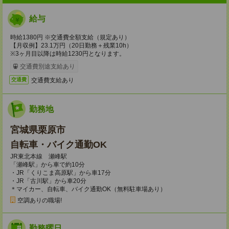
給与
時給1380円 ※交通費全額支給（規定あり）
【月収例】23.1万円（20日勤務＋残業10h）
※3ヶ月目以降は時給1230円となります。
交通費別途支給あり
交通費支給あり
交通費
勤務地
宮城県栗原市
自転車・バイク通勤OK
JR東北本線 瀬峰駅
「瀬峰駅」から車で約10分
・JR「くりこま高原駅」から車17分
・JR「古川駅」から車20分
＊マイカー、自転車、バイク通勤OK（無料駐車場あり）
空調ありの職場!
勤務曜日