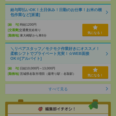
給与即払いOK！土日休み！日勤のお仕事！お米の梱
包作業など[派遣]
[給 与]
時給1200円
[交通費]
交通費支給有り
気になる！
[勤務地]
東大崎駅から車8分
＼リペアスタッフ／モクモク作業好きにオススメ！
柔軟シフトでプライベート充実！☆WEB面接
OK☆[アルバイト]
[給 与]
日給10,000円～13,000円
[勤務地]
宮城県名取市増田（最寄り駅：名取駅）
気になる！
すべて見る