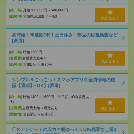
[給 与]
月給300,000円～500,000円
[勤務地]
宮城県宮城郡七ヶ浜町
気になる！
高時給！車通勤OK！土日休み！部品の目視検査など
[派遣]
[給 与]
時給1300円
[交通費]
交通費支給有り
気になる！
[勤務地]
古川駅から車30分
シンプル＆こつこつ！スマホアプリの会員情報の確
認【週3日～OK】[派遣]
[給 与]
時給1400～1600円 ※日払いOK(規定あ
り)
[交通費]
交通費支給（規定あり）
気になる！
[勤務地]
仙台駅から徒歩3分
〇✕アンケートの入力＊朝ゆっくりOK/残業なし週3