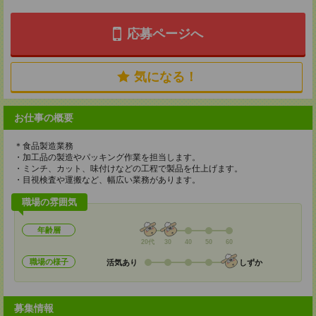
応募ページへ
気になる！
お仕事の概要
＊食品製造業務
・加工品の製造やパッキング作業を担当します。
・ミンチ、カット、味付けなどの工程で製品を仕上げます。
・目視検査や運搬など、幅広い業務があります。
職場の雰囲気
年齢層
20代
30
40
50
60
職場の様子
活気あり
しずか
募集情報