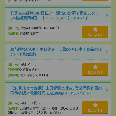
ク・車
/
渡波駅からバイク・車
/
…
◎完全未経験OK/日払い・週払い対応！配送スタッ
フ/初期費用0円！【JCSロジスコ】[アルバイト]
[給 与]
月給300,000円～500,000円
[勤務地]
青森県青森市
気になる！
給与即払いOK！平日休み！日勤のお仕事！食品の仕
分け作業[派遣]
[給 与]
時給1200円
[交通費]
交通費支給有り
気になる！
[勤務地]
南仙台駅から車11分
【10月末まで短期】土日祝完全休み♪官公庁調査票の
不備確認／電話対応(1321000MR)[アルバイト]
[給 与]
時給1,300円～
[勤務地]
宮城県仙台市宮城野区名掛丁205-1 広瀬通
気になる！
SEビル（最寄り駅：JR各線「仙台駅」）