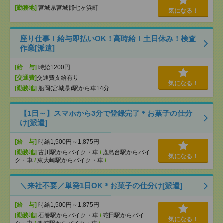
[勤務地]
宮城県宮城郡七ヶ浜町
気になる！
座り仕事！給与即払いOK！高時給！土日休み！検査
作業[派遣]
[給 与]
時給1200円
[交通費]
交通費支給有り
気になる！
[勤務地]
船岡(宮城県)駅から車14分
【1日～】スマホから3分で登録完了＊お菓子の仕分
け[派遣]
[給 与]
時給1,500円～1,875円
[勤務地]
古川駅からバイク・車
/
鹿島台駅からバイ
気になる！
ク・車
/
東大崎駅からバイク・車
/
…
＼来社不要／単発1日OK＊お菓子の仕分け[派遣]
[給 与]
時給1,500円～1,875円
[勤務地]
石巻駅からバイク・車
/
蛇田駅からバイ
気になる！