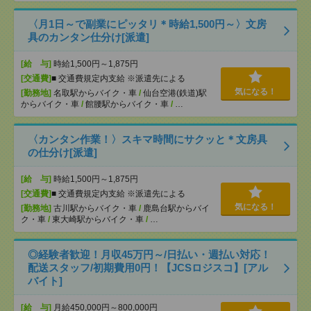
〈月1日～で副業にピッタリ＊時給1,500円～〉文房
具のカンタン仕分け[派遣]
[給 与]
時給1,500円～1,875円
[交通費]
■ 交通費規定内支給 ※派遣先による
気になる！
[勤務地]
名取駅からバイク・車
/
仙台空港(鉄道)駅
からバイク・車
/
館腰駅からバイク・車
/
…
〈カンタン作業！〉スキマ時間にサクッと＊文房具
の仕分け[派遣]
[給 与]
時給1,500円～1,875円
[交通費]
■ 交通費規定内支給 ※派遣先による
気になる！
[勤務地]
古川駅からバイク・車
/
鹿島台駅からバイ
ク・車
/
東大崎駅からバイク・車
/
…
◎経験者歓迎！月収45万円～/日払い・週払い対応！
配送スタッフ/初期費用0円！【JCSロジスコ】[アル
バイト]
[給 与]
月給450,000円～800,000円