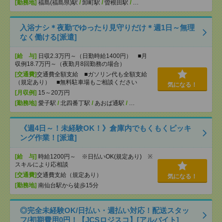
[勤務地]
福島(福島県)駅
/
卸町駅
/
曽根田駅
/
…
入浴ナシ＊夜勤でゆったり見守りだけ＊週1日～無理
なく働ける[派遣]
[給 与]
日収2.3万円～（日勤時給1400円） ■月
収例18.7万円～（夜勤月8回勤務の場合）
[交通費]
交通費全額支給 ■ガソリン代も全額支給
（規定あり） ■無料駐車場もご相談ください
気になる！
[月収例]
15～20万円
[勤務地]
愛子駅
/
北四番丁駅
/
あおば通駅
/
…
《週4日～！未経験OK！》倉庫内でもくもくピッキ
ング作業！[派遣]
[給 与]
時給1200円～ ※日払いOK(規定あり) ※
スキルにより応相談
[交通費]
交通費支給（規定あり）
気になる！
[勤務地]
南仙台駅から徒歩15分
◎完全未経験OK/日払い・週払い対応！配送スタッ
フ/初期費用0円！【JCSロジスコ】[アルバイト]