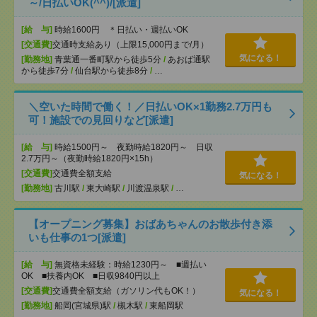
～/日払いOK(^^)/[派遣]
[給 与]
時給1600円 ＊日払い・週払いOK
[交通費]
交通時支給あり（上限15,000円まで/月）
気になる！
[勤務地]
青葉通一番町駅から徒歩5分
/
あおば通駅
から徒歩7分
/
仙台駅から徒歩8分
/
…
＼空いた時間で働く！／日払いOK×1勤務2.7万円も
可！施設での見回りなど[派遣]
[給 与]
時給1500円～ 夜勤時給1820円～ 日収
2.7万円～（夜勤時給1820円×15h）
[交通費]
交通費全額支給
気になる！
[勤務地]
古川駅
/
東大崎駅
/
川渡温泉駅
/
…
【オープニング募集】おばあちゃんのお散歩付き添
いも仕事の1つ[派遣]
[給 与]
無資格未経験：時給1230円～ ■週払い
OK ■扶養内OK ■日収9840円以上
[交通費]
交通費全額支給（ガソリン代もOK！）
気になる！
[勤務地]
船岡(宮城県)駅
/
槻木駅
/
東船岡駅