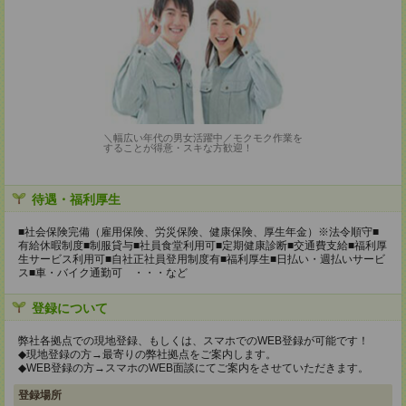
＼幅広い年代の男女活躍中／モクモク作業を
することが得意・スキな方歓迎！
待遇・福利厚生
■社会保険完備（雇用保険、労災保険、健康保険、厚生年金）※法令順守■
有給休暇制度■制服貸与■社員食堂利用可■定期健康診断■交通費支給■福利厚
生サービス利用可■自社正社員登用制度有■福利厚生■日払い・週払いサービ
ス■車・バイク通勤可 ・・・など
登録について
弊社各拠点での現地登録、もしくは、スマホでのWEB登録が可能です！
◆現地登録の方→最寄りの弊社拠点をご案内します。
◆WEB登録の方→スマホのWEB面談にてご案内をさせていただきます。
登録場所