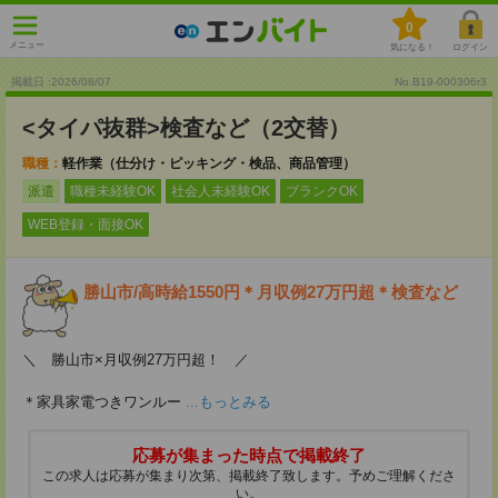
0
メニュー
気になる！
ログイン
掲載日 :2026
/
08
/
07
No.B19-000306r3
<タイパ抜群>検査など（2交替）
職種：
軽作業（仕分け・ピッキング・検品、商品管理）
派遣
職種未経験OK
社会人未経験OK
ブランクOK
WEB登録・面接OK
勝山市/高時給1550円＊月収例27万円超＊検査など
＼ 勝山市×月収例27万円超！ ／
＊家具家電つきワンルー
...もっとみる
応募が集まった時点で掲載終了
この求人は応募が集まり次第、掲載終了致します。予めご理解くださ
い。