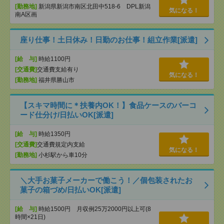
[勤務地]
新潟県新潟市南区北田中518-6 DPL新潟
気になる！
南A区画
座り仕事！土日休み！日勤のお仕事！組立作業[派遣]
[給 与]
時給1100円
[交通費]
交通費支給有り
気になる！
[勤務地]
福井県勝山市
【スキマ時間に＊扶養内OK！】食品ケースのバーコ
ード仕分け/日払いOK[派遣]
[給 与]
時給1350円
[交通費]
交通費規定内支給
気になる！
[勤務地]
小杉駅から車10分
＼大手お菓子メーカーで働こう！／個包装されたお
菓子の箱づめ/日払いOK[派遣]
[給 与]
時給1500円 月収例25万2000円以上可(8
時間×21日)