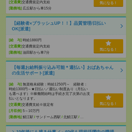
[交通費]
交通費規定内支給
気になる！
[勤務地]
広丘駅から車15分
【経験者×ブラッシュUP！！】品質管理/日払い
OK[派遣]
[給 与]
時給1880円
[交通費]
交通費規定内支給
気になる！
[勤務地]
油田駅から車7分
【毎週お給料振り込み可能＊週払い】おばあちゃん
の生活サポート[派遣]
[給 与]
無資格未経験：時給1250円～ 経験者：
時給1300円～★日払い／週払い制度あり（月払い
も選べます）※稼働開始時は手続き完了次第のお支
払いとなります。
気になる！
[交通費]
交通費支給※規定有
[月収例]
5～10万円
[勤務地]
鯖江駅
/
サンドーム西駅
/
北鯖江駅
/
…
＼10年後にも残る仕事／～60代も現役活躍中の職場