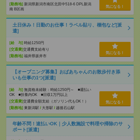
[勤務地]
新潟県新潟市南区北田中518-6 DPL新潟
気になる！
南 B区画
土日休み！日勤のお仕事！ラベル貼り、梱包など[派
遣]
[給 与]
時給1250円
[交通費]
交通費支給有り
気になる！
[勤務地]
福井県坂井市
【オープニング募集】おばあちゃんのお散歩付き添
いも仕事の1つ[派遣]
[給 与]
無資格未経験：時給1250円～ ■週払い
OK ■扶養内OK ■日収1万円以上
[交通費]
交通費全額支給（ガソリン代もOK！）
気になる！
[勤務地]
東新潟駅
/
大形駅
/
越後石山駅
年齢不問！速払いOK｜少人数施設で料理や掃除のサ
ポート[派遣]