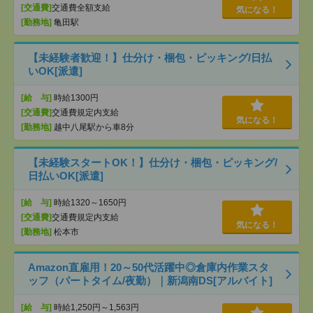
[交通費]
交通費全額支給
気になる！
[勤務地]
亀田駅
【未経験者歓迎！】仕分け・梱包・ピッキング/日払
いOK[派遣]
[給 与]
時給1300円
[交通費]
交通費規定内支給
気になる！
[勤務地]
越中八尾駅から車8分
【未経験スタートOK！】仕分け・梱包・ピッキング/
日払いOK[派遣]
[給 与]
時給1320～1650円
[交通費]
交通費規定内支給
気になる！
[勤務地]
松本市
Amazon直雇用！20～50代活躍中◎倉庫内作業スタ
ッフ（パートタイム/夜勤）｜新潟南DS[アルバイト]
[給 与]
時給1,250円～1,563円