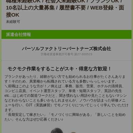
職種未経験OK / 社会人未経験OK / ブランクOK /
10名以上の大量募集 / 履歴書不要 / WEB登録・面
接OK
未経験可
派遣会社情報
パーソルファクトリーパートナーズ株式会社
労働者派遣事業許可番号:派27-300523
モクモク作業をすることがスキ・得意な方歓迎！
ブランクがあったり、経験がない方でも始められるお仕事がたくさんありま
す！そのため、異業種から転職されている方も多数いらっしゃいます。
＼前職はこのような方が！／例えば…事務、販売、営業、ホテルの清掃員、
コンビニ店員、イベント運営スタッフ、単発・短期スタッフ、英語の先生
etc…はじめての製造ワークだと、聞き慣れない用語や見たこともないマシン
などわからないことも多いかもしれませんが、ノウハウが詰まった研修メニ
ューを行い、OJT（実践練習）でモノづくりについてじっくり学んでいただけ
ます。
「長期安定して稼ぎたい」「モノづくりに興味がある」「新しいことを始め
たい」そんな方はぜひ応募ください♪