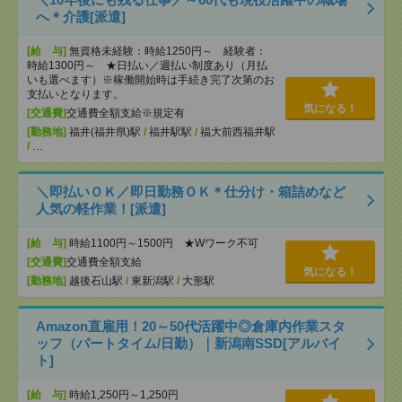
へ＊介護[派遣]
[給 与]
無資格未経験：時給1250円～ 経験者：
時給1300円～ ★日払い／週払い制度あり（月払
いも選べます）※稼働開始時は手続き完了次第のお
支払いとなります。
気になる！
[交通費]
交通費全額支給※規定有
[勤務地]
福井(福井県)駅
/
福井駅駅
/
福大前西福井駅
/
…
＼即払いＯＫ／即日勤務ＯＫ＊仕分け・箱詰めなど
人気の軽作業！[派遣]
[給 与]
時給1100円～1500円 ★Wワーク不可
[交通費]
交通費全額支給
気になる！
[勤務地]
越後石山駅
/
東新潟駅
/
大形駅
Amazon直雇用！20～50代活躍中◎倉庫内作業スタ
ッフ（パートタイム/日勤）｜新潟南SSD[アルバイ
ト]
[給 与]
時給1,250円～1,250円