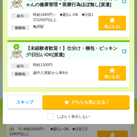
ゃんの健康管理＊医療行為ほぼ無し[派遣]
応募ページへ
時給1660円～ ■週払いOK ■日収1
給与
万3280円以上
亀田駅
気になる!
勤務地
気になる！
【未経験者歓迎！】仕分け・梱包・ピッキン
グ/日払いOK[派遣]
シェア
ツイート
ブックマーク
時給1300円
給与
越中八尾駅から車8分
勤務地
気になる!
あなたの閲覧履歴からの
おすすめ
スキップ
どちらも気になる！
＼病院に疲れたあなたへ！／施設でおばあちゃんの
しばらく表示しない
健康管理＊医療行為ほぼ無し[派遣]
[給 与]
時給1660円～ ■週払いOK ■日収1万
3280円以上