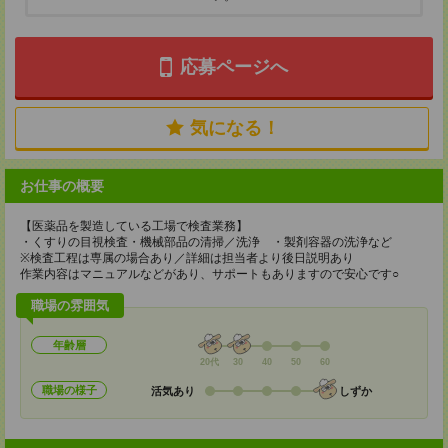
応募ページへ
気になる！
お仕事の概要
【医薬品を製造している工場で検査業務】
・くすりの目視検査・機械部品の清掃／洗浄 ・製剤容器の洗浄など
※検査工程は専属の場合あり／詳細は担当者より後日説明あり
作業内容はマニュアルなどがあり、サポートもありますので安心です○
職場の雰囲気
年齢層
20代
30
40
50
60
職場の様子
活気あり
しずか