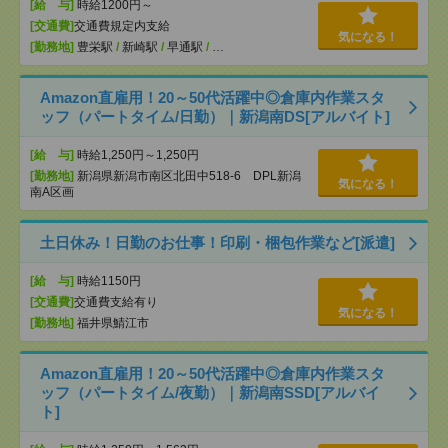
[給 与]
時給1200円～
[交通費]
交通費規定内支給
気になる！
[勤務地]
豊栄駅
/
新崎駅
/
早通駅
/
…
Amazon直雇用！20～50代活躍中◎倉庫内作業スタ
ッフ（パートタイム/日勤）｜新潟南DS[アルバイト]
[給 与]
時給1,250円～1,250円
[勤務地]
新潟県新潟市南区北田中518-6 DPL新潟
気になる！
南A区画
土日休み！日勤のお仕事！印刷・梱包作業など[派遣]
[給 与]
時給1150円
[交通費]
交通費支給有り
気になる！
[勤務地]
福井県鯖江市
Amazon直雇用！20～50代活躍中◎倉庫内作業スタ
ッフ（パートタイム/夜勤）｜新潟南SSD[アルバイ
ト]