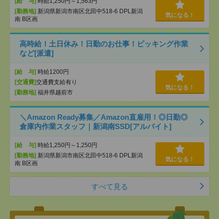
[給 与]
時給1,250円～1,563円
[勤務地]
新潟県新潟市南区北田中518-6 DPL新潟
気になる！
南 B区画
高時給！土日休み！日勤のお仕事！ピッキング作業
など[派遣]
[給 与]
時給1200円
[交通費]
交通費支給有り
気になる！
[勤務地]
福井県越前市
＼Amazon Ready募集／Amazon直雇用！◎日勤◎
倉庫内作業スタッフ｜新潟南SSD[アルバイト]
[給 与]
時給1,250円～1,250円
[勤務地]
新潟県新潟市南区北田中518-6 DPL新潟
気になる！
南 B区画
すべて見る