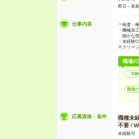
即日～長
仕事内容
＊検査・
・機械加
・細かな
・未経験O
※クリー
職場の
年齢
職場の
応募資格・条件
職種未経験
不要 /
未経験可