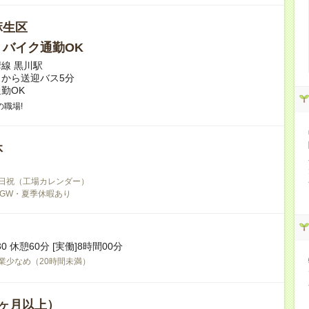
麻生区
・バイク通勤OK
線 黒川駅
から送迎バス5分
勤OK
職場!
休
日祝（工場カレンダー）
GW・夏季休暇あり
:30 休憩60分 [実働]8時間00分
業少なめ（20時間未満）
ヶ月以上）