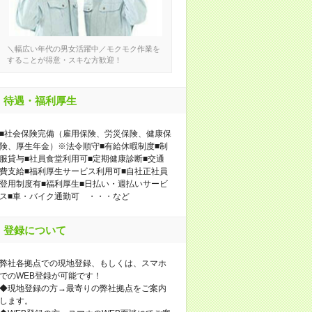
＼幅広い年代の男女活躍中／モクモク作業を
することが得意・スキな方歓迎！
待遇・福利厚生
■社会保険完備（雇用保険、労災保険、健康保
険、厚生年金）※法令順守■有給休暇制度■制
服貸与■社員食堂利用可■定期健康診断■交通
費支給■福利厚生サービス利用可■自社正社員
登用制度有■福利厚生■日払い・週払いサービ
ス■車・バイク通勤可 ・・・など
登録について
弊社各拠点での現地登録、もしくは、スマホ
でのWEB登録が可能です！
◆現地登録の方→最寄りの弊社拠点をご案内
します。