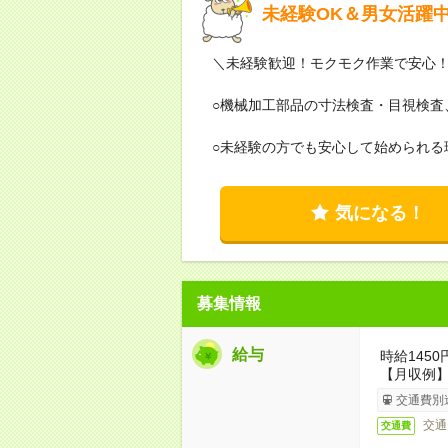
未経験OK＆男女活躍中
＼未経験歓迎！モクモク作業で安心
○機械加工部品の寸法検査・目視検査
○未経験の方でも安心して始められる
気になる！
募集情報
給与
時給145
【月収例】
交通費別
交通
交通費