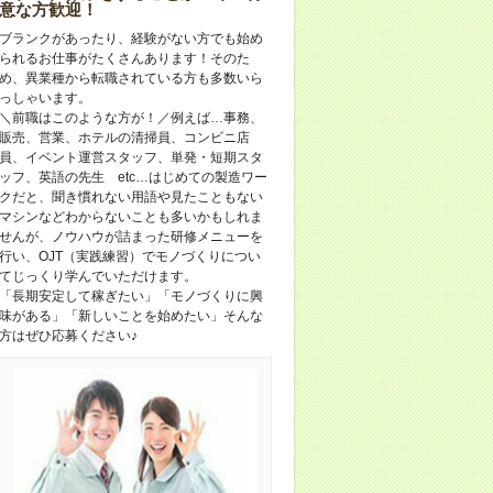
意な方歓迎！
ブランクがあったり、経験がない方でも始め
られるお仕事がたくさんあります！そのた
め、異業種から転職されている方も多数いら
っしゃいます。
＼前職はこのような方が！／例えば…事務、
販売、営業、ホテルの清掃員、コンビニ店
員、イベント運営スタッフ、単発・短期スタ
ッフ、英語の先生 etc…はじめての製造ワー
クだと、聞き慣れない用語や見たこともない
マシンなどわからないことも多いかもしれま
せんが、ノウハウが詰まった研修メニューを
行い、OJT（実践練習）でモノづくりについ
てじっくり学んでいただけます。
「長期安定して稼ぎたい」「モノづくりに興
味がある」「新しいことを始めたい」そんな
方はぜひ応募ください♪