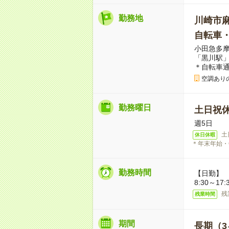
勤務地
川崎市
自転車
小田急多摩
「黒川駅」
＊自転車通
空調ありの
勤務曜日
土日祝
週5日
土
休日休暇
＊年末年始・
勤務時間
【日勤】
8:30～17
残
残業時間
期間
長期（3