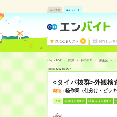
エン派遣
エン バイト
0
気になるリスト
保存した希
バイトTOP
関東
神奈川県
麻生区
<
掲載日 :
2026
/
08
/
07
<タイパ抜群>外観検
軽作業（仕分け・ピッキ
職種：
派遣
職種未経験OK
社会人未経験OK