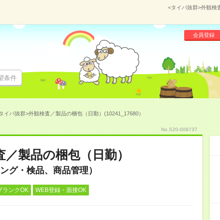
<タイパ抜群>外観検査
会員登録
望条件
タイパ抜群>外観検査／製品の梱包（日勤）(10241_17680）
No.S20-008737
査／製品の梱包（日勤）
ング・検品、商品管理）
ブランクOK
WEB登録・面接OK