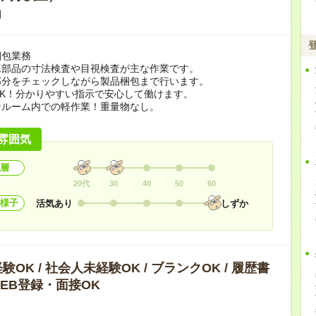
期
梱包業務
工部品の寸法検査や目視検査が主な作業です。
部分をチェックしながら製品梱包まで行います。
K！分かりやすい指示で安心して働けます。
ンルーム内での軽作業！重量物なし。
雰囲気
層
20代
30
40
50
60
様子
活気あり
しずか
OK / 社会人未経験OK / ブランクOK / 履歴書
 WEB登録・面接OK