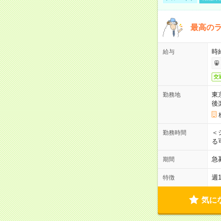
最高のラ
時
給与
交
東
勤務地
後
＜
勤務時間
る
急
期間
週
特徴
気に