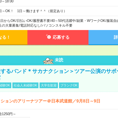
00～18:00
日～OK！ 1日～働けます＾＾（規定あり）
1日からOK
/
日払いOK
/
履歴書不要
/
40～50代活躍中
/
副業・WワークOK
/
服装自
上の大量募集
/
電話対応なし
/
パソコンスキル不要
なる！
応募する
詳
未読
表するバンド＊サカナクション＞ツアー公演のサポ
館
経験OK
社会人未経験OK
大学生歓迎
ブランクOK
ションのアリーナツアー＠日本武道館／9月8日～9日
給1250円～