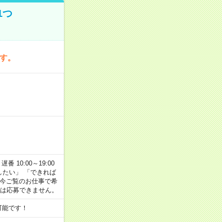
1つ
です。
番 10:00～19:00
がしたい」 「できれば
 今ご覧のお仕事で希
合は応募できません。
可能です！