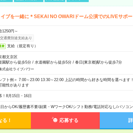
イブを一緒に＊SEKAI NO OWARIドーム公演でのLIVEサポ
給1250円～
交通費別途支給あり
支給（規定有り）
通費
京都文京区
楽園駅から徒歩5分
/
水道橋駅から徒歩5分
/
春日(東京都)駅から徒歩7分
株式会社ライブパワー
シフト例＞ 7:00～23:00 13:30～22:00 上記の時間から好きな時間を選べま
可能性があります
募！8月15日・16日
1日からOK
/
履歴書不要
/
副業・WワークOK
/
シフト勤務
/
電話対応なし
/
パソコン
なる！
応募する
詳