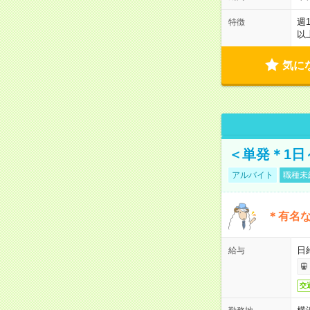
週
特徴
以
気に
＜単発＊1日
アルバイト
職種未
＊有名な
日
給与
交