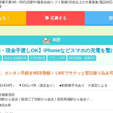
歴書不要
/
40～50代活躍中
/
服装自由
/
シフト勤務
/
10名以上の大量募集
/
電話対応
要
なる！
応募する
詳
未読
・現金手渡しOK】iPhoneなどスマホの充電を繋
K
社会人未経験OK
大学生歓迎
ブランクOK
WEB登録・面接OK
、カンタン手続きWEB登録！ LINEでサクッと翌日振り込み
給1414円～ ▼日払いOK（規定あり） ■初勤務手当あり ※規定による
京都新宿区
宿駅から徒歩
/
新宿三丁目駅から徒歩
/
高田馬場駅から徒歩
/
…
物流企業