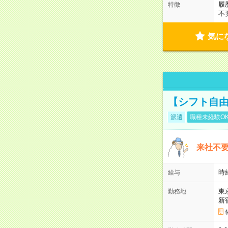
履
特徴
不
気に
【シフト自由
派遣
職種未経験O
来社不要
時
給与
東
勤務地
新