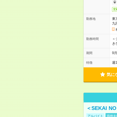
交
東
勤務地
九
＜シ
勤務時間
き
9
期間
週
特徴
気に
＜SEKAI 
アルバイト
職種未