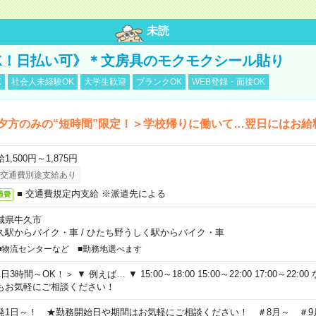
未読
K！日払い可》＊文房具のモクモクシール貼り
K
社会人未経験OK
大学生歓迎
ブランクOK
WEB登録・面接OK
夕方のみの“短時間”限定！＞学校帰りに働いて…翌日にはお給
1,500円～1,875円
交通費別途支給あり
■ 交通費規定内支給 ※派遣先による
通費
城県牛久市
久駅からバイク・車
/
ひたち野うしく駅からバイク・車
■物流センターなど ■勤務地選べます
日3時間～OK！＞ ▼ 例えば… ▼ 15:00～18:00 15:00～22:00 17:00～22
もお気軽にご相談ください！
発1日～！ ★勤務開始日や期間はお気軽にご相談ください！ ＃8月～ ＃9