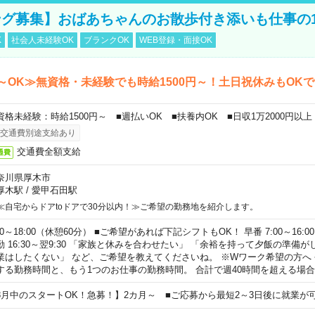
グ募集】おばあちゃんのお散歩付き添いも仕事の
K
社会人未経験OK
ブランクOK
WEB登録・面接OK
～OK≫無資格・未経験でも時給1500円～！土日祝休みもOK
資格未経験：時給1500円～ ■週払いOK ■扶養内OK ■日収1万2000円以上
交通費別途支給あり
交通費全額支給
通費
奈川県厚木市
厚木駅
/
愛甲石田駅
≪自宅からドアtoドアで30分以内！≫ご希望の勤務地を紹介します。
00～18:00（休憩60分） ■ご希望があれば下記シフトもOK！ 早番 7:00～16:00 遅
勤 16:30～翌9:30 「家族と休みを合わせたい」 「余裕を持って夕飯の準備
業はしたくない」 など、ご希望を教えてくださいね。 ※Wワーク希望の方へ
する勤務時間と、もう1つのお仕事の勤務時間。 合計で週40時間を超える場
8月中のスタートOK！急募！】2カ月～ ■ご応募から最短2～3日後に就業が