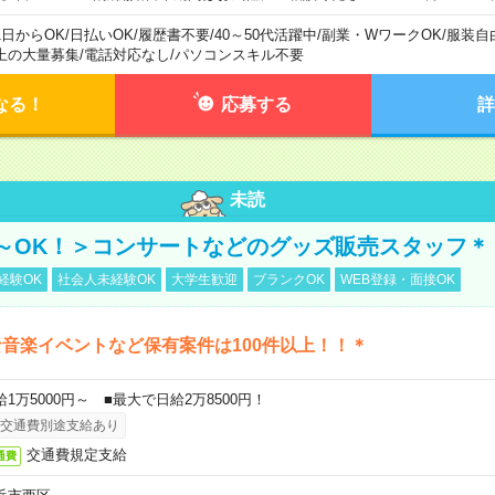
1日からOK
/
日払いOK
/
履歴書不要
/
40～50代活躍中
/
副業・WワークOK
/
服装自
上の大量募集
/
電話対応なし
/
パソコンスキル不要
なる！
応募する
詳
未読
～OK！＞コンサートなどのグッズ販売スタッフ＊
経験OK
社会人未経験OK
大学生歓迎
ブランクOK
WEB登録・面接OK
音楽イベントなど保有案件は100件以上！！＊
給1万5000円～ ■最大で日給2万8500円！
交通費別途支給あり
交通費規定支給
通費