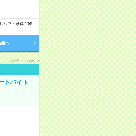
由
/
シフト勤務
/
10名
細へ
掲載日：2026.08.03
ートバイト