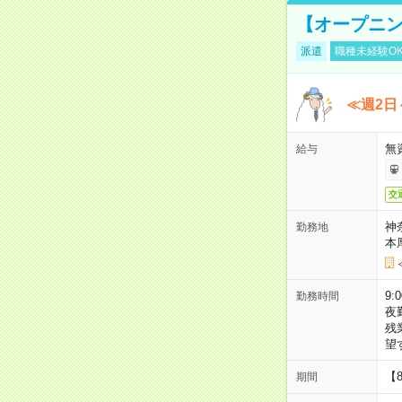
【オープニン
派遣
職種未経験O
≪週2日
無
給与
交
神
勤務地
本
9:
勤務時間
夜
残
望
【
期間