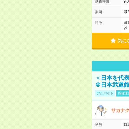
9:
勤務時間
即
期間
週
特徴
以
気に
＜日本を代
＠日本武道
アルバイト
職種未
サカナク
時
給与