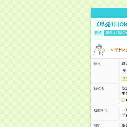
《単発1日O
派遣
職種未経験O
＜平日×
時給
給与
交
茨
勤務地
牛
＜1
勤務時間
間
単
期間