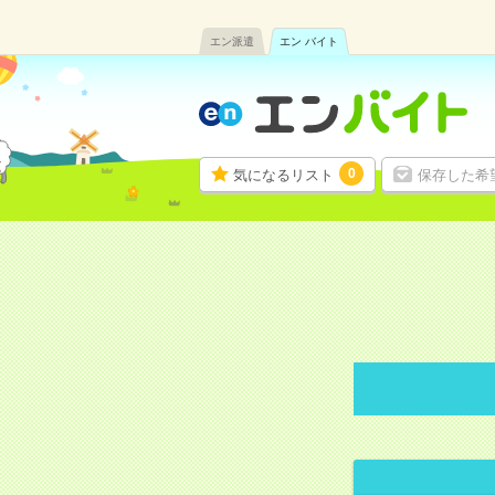
エン派遣
エン バイト
0
気になるリスト
保存した希