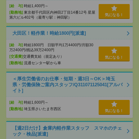
[給 与]
時給1,400円～
[勤務地]
東京都千代田区内神田2丁目14番12号 星屋
気になる！
第六ビル402号（最寄り駅：神田駅）
大田区！軽作業！時給1800円[派遣]
[給 与]
時給1800円 日額平均1万4400円/月額30
万2400円/残込39万2400円
[交通費]
交通費支給（規定あり）
気になる！
[勤務地]
流通センター駅から車
＜厚生労働省のお仕事・短期・週3日～OK＞埼玉
県・労働保険ご案内スタッフ/Q311071125041[アルバ
イト]
[給 与]
時給1,600円～
[勤務地]
埼玉県さいたま市西区
気になる！
【週2日だけ】倉庫内軽作業スタッフ スマホのチェ
ック・検品[派遣]