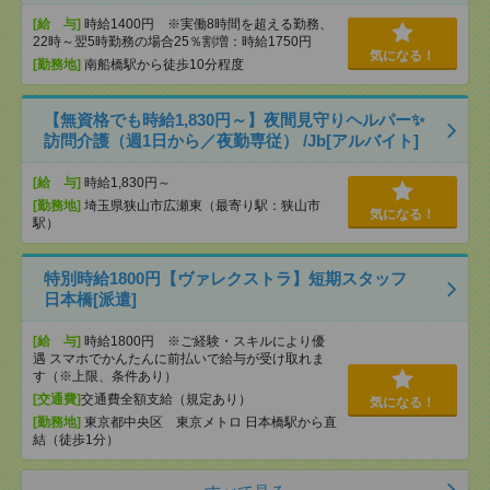
[給 与]
時給1400円 ※実働8時間を超える勤務、
22時～翌5時勤務の場合25％割増：時給1750円
気になる！
[勤務地]
南船橋駅から徒歩10分程度
【無資格でも時給1,830円～】夜間見守りヘルパー✨
訪問介護（週1日から／夜勤専従） /Jb[アルバイト]
[給 与]
時給1,830円～
[勤務地]
埼玉県狭山市広瀬東（最寄り駅：狭山市
気になる！
駅）
特別時給1800円【ヴァレクストラ】短期スタッフ
日本橋[派遣]
[給 与]
時給1800円 ※ご経験・スキルにより優
遇 スマホでかんたんに前払いで給与が受け取れま
す（※上限、条件あり）
[交通費]
交通費全額支給（規定あり）
気になる！
[勤務地]
東京都中央区 東京メトロ 日本橋駅から直
結（徒歩1分）