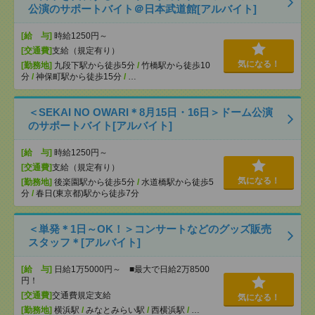
公演のサポートバイト＠日本武道館[アルバイト]
[給 与]
時給1250円～
[交通費]
支給（規定有り）
気になる！
[勤務地]
九段下駅から徒歩5分
/
竹橋駅から徒歩10
分
/
神保町駅から徒歩15分
/
…
＜SEKAI NO OWARI＊8月15日・16日＞ドーム公演
のサポートバイト[アルバイト]
[給 与]
時給1250円～
[交通費]
支給（規定有り）
気になる！
[勤務地]
後楽園駅から徒歩5分
/
水道橋駅から徒歩5
分
/
春日(東京都)駅から徒歩7分
＜単発＊1日～OK！＞コンサートなどのグッズ販売
スタッフ＊[アルバイト]
[給 与]
日給1万5000円～ ■最大で日給2万8500
円！
[交通費]
交通費規定支給
気になる！
[勤務地]
横浜駅
/
みなとみらい駅
/
西横浜駅
/
…