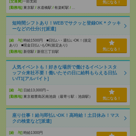
[交通費]
一部支給
気になる！
[勤務地]
東京駅
/
水道橋駅
/
有楽町駅
/
…
短時間シフトあり！WEBでサクッと登録OK＊クッキ
ーなどの仕分け[派遣]
[給 与]
時給1500円 ■日払い・週払いOK！(規定
あり) ■現金日払いもOK(規定あり)
気になる！
[勤務地]
新宿駅
/
新宿三丁目駅
人気イベントも！好きな場所で働けるイベントスタ
ッフ☆来社不要！働いたその日に給料もらえる日払
い/T1[アルバイト]
[給 与]
日給13,000円～
[勤務地]
東京都豊島区南池袋（最寄り駅：池袋駅）
気になる！
座り仕事！給与即払いOK！高時給！土日休み！マス
クの検査など[派遣]
[給 与]
時給1300円