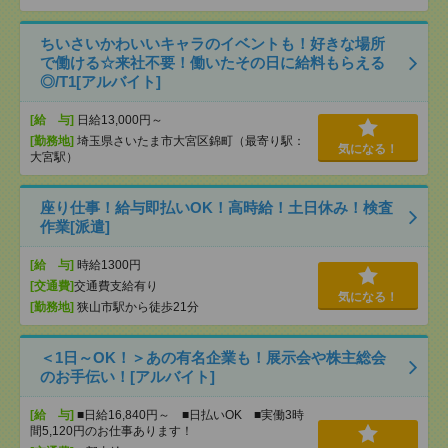
ちいさいかわいいキャラのイベントも！好きな場所
で働ける☆来社不要！働いたその日に給料もらえる
◎/T1[アルバイト]
[給 与]
日給13,000円～
[勤務地]
埼玉県さいたま市大宮区錦町（最寄り駅：
気になる！
大宮駅）
座り仕事！給与即払いOK！高時給！土日休み！検査
作業[派遣]
[給 与]
時給1300円
[交通費]
交通費支給有り
気になる！
[勤務地]
狭山市駅から徒歩21分
＜1日～OK！＞あの有名企業も！展示会や株主総会
のお手伝い！[アルバイト]
[給 与]
■日給16,840円～ ■日払いOK ■実働3時
間5,120円のお仕事あります！