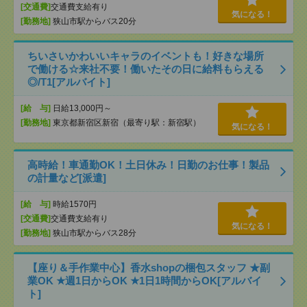
[交通費]
交通費支給有り
気になる！
[勤務地]
狭山市駅からバス20分
ちいさいかわいいキャラのイベントも！好きな場所
で働ける☆来社不要！働いたその日に給料もらえる
◎/T1[アルバイト]
[給 与]
日給13,000円～
[勤務地]
東京都新宿区新宿（最寄り駅：新宿駅）
気になる！
高時給！車通勤OK！土日休み！日勤のお仕事！製品
の計量など[派遣]
[給 与]
時給1570円
[交通費]
交通費支給有り
気になる！
[勤務地]
狭山市駅からバス28分
【座り＆手作業中心】香水shopの梱包スタッフ ★副
業OK ★週1日からOK ★1日1時間からOK[アルバイ
ト]