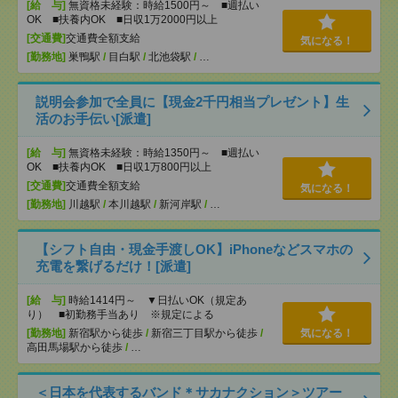
[給 与]
無資格未経験：時給1500円～ ■週払い
OK ■扶養内OK ■日収1万2000円以上
[交通費]
交通費全額支給
気になる！
[勤務地]
巣鴨駅
/
目白駅
/
北池袋駅
/
…
説明会参加で全員に【現金2千円相当プレゼント】生
活のお手伝い[派遣]
[給 与]
無資格未経験：時給1350円～ ■週払い
OK ■扶養内OK ■日収1万800円以上
[交通費]
交通費全額支給
気になる！
[勤務地]
川越駅
/
本川越駅
/
新河岸駅
/
…
【シフト自由・現金手渡しOK】iPhoneなどスマホの
充電を繋げるだけ！[派遣]
[給 与]
時給1414円～ ▼日払いOK（規定あ
り） ■初勤務手当あり ※規定による
[勤務地]
新宿駅から徒歩
/
新宿三丁目駅から徒歩
/
気になる！
高田馬場駅から徒歩
/
…
＜日本を代表するバンド＊サカナクション＞ツアー