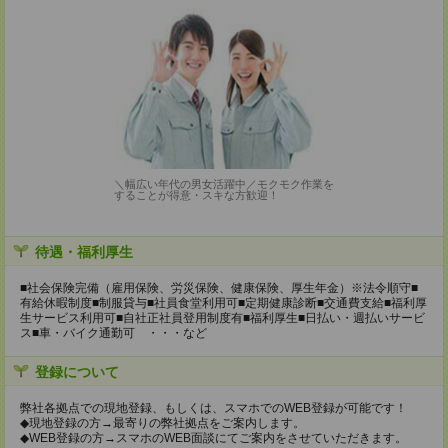
＼幅広い年代の男女活躍中／モクモク作業を
することが得意・スキな方歓迎！
待遇・福利厚生
■社会保険完備（雇用保険、労災保険、健康保険、厚生年金）※法令順守■
有給休暇制度■制服貸与■社員食堂利用可■定期健康診断■交通費支給■福利厚
生サービス利用可■自社正社員登用制度有■福利厚生■日払い・週払いサービ
ス■車・バイク通勤可 ・・・など
登録について
弊社各拠点での現地登録、もしくは、スマホでのWEB登録が可能です！
◆現地登録の方→最寄りの弊社拠点をご案内します。
◆WEB登録の方→スマホのWEB面談にてご案内をさせていただきます。