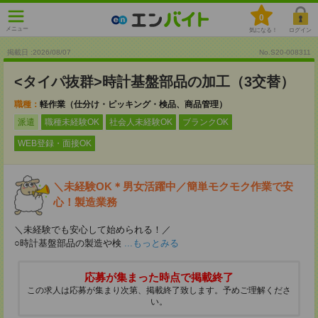
0
メニュー
気になる！
ログイン
掲載日 :2026
/
08
/
07
No.S20-008311
<タイパ抜群>時計基盤部品の加工（3交替）
職種：
軽作業（仕分け・ピッキング・検品、商品管理）
派遣
職種未経験OK
社会人未経験OK
ブランクOK
WEB登録・面接OK
＼未経験OK＊男女活躍中／簡単モクモク作業で安
心！製造業務
＼未経験でも安心して始められる！／
○時計基盤部品の製造や検
...もっとみる
応募が集まった時点で掲載終了
この求人は応募が集まり次第、掲載終了致します。予めご理解くださ
い。