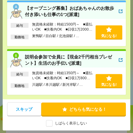
【オープニング募集】おばあちゃんのお散歩
付き添いも仕事の1つ[派遣]
応募ページへ
無資格未経験：時給1500円～ ■週払
給与
いOK ■扶養内OK ■日収1万2000円
以上
巣鴨駅 / 目白駅 / 北池袋駅 / …
気になる!
勤務地
気になる！
説明会参加で全員に【現金2千円相当プレゼ
ント】生活のお手伝い[派遣]
シェア
ツイート
ブックマーク
無資格未経験：時給1350円～ ■週払
給与
いOK ■扶養内OK ■日収1万800円
以上
川越駅 / 本川越駅 / 新河岸駅 / …
気になる!
あなたの閲覧履歴からの
勤務地
おすすめ
スキップ
どちらも気になる！
【オープニング募集】おばあちゃんのお散歩付き添
いも仕事の1つ[派遣]
しばらく表示しない