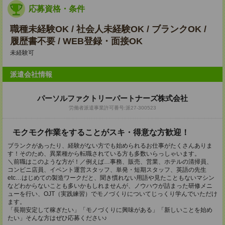
応募資格・条件
職種未経験OK / 社会人未経験OK / ブランクOK /
履歴書不要 / WEB登録・面接OK
未経験可
派遣会社情報
パーソルファクトリーパートナーズ株式会社
労働者派遣事業許可番号:派27-300523
モクモク作業をすることがスキ・得意な方歓迎！
ブランクがあったり、経験がない方でも始められるお仕事がたくさんありま
す！そのため、異業種から転職されている方も多数いらっしゃいます。
＼前職はこのような方が！／例えば…事務、販売、営業、ホテルの清掃員、
コンビニ店員、イベント運営スタッフ、単発・短期スタッフ、英語の先生
etc…はじめての製造ワークだと、聞き慣れない用語や見たこともないマシン
などわからないことも多いかもしれませんが、ノウハウが詰まった研修メニ
ューを行い、OJT（実践練習）でモノづくりについてじっくり学んでいただけ
ます。
「長期安定して稼ぎたい」「モノづくりに興味がある」「新しいことを始め
たい」そんな方はぜひ応募ください♪