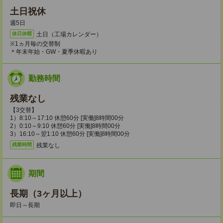
土日祝休
週5日
土日（工場カレンダー）
休日休暇
※1ヵ月毎の交替制
＊年末年始・GW・夏季休暇あり
勤務時間
残業なし
【3交替】
1）8:10～17:10 休憩60分 [実働]8時間00分
2）0:10～9:10 休憩60分 [実働]8時間00分
3）16:10～翌1:10 休憩60分 [実働]8時間00分
残業なし
残業時間
期間
長期（3ヶ月以上）
即日～長期