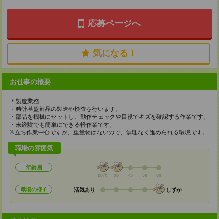
応募ページへ
気になる！
お仕事の概要
＊製造業務
・時計基盤部品の製造や検査を行います。
・部品を機械にセットし、動作チェックや目視でキズを確認する作業です。
・未経験でも簡単にできる軽作業です。
※立ち作業中心ですが、重量物はないので、無理なく進められる環境です。
職場の雰囲気
年齢層
20代
30
40
50
60
職場の様子
活気あり
しずか