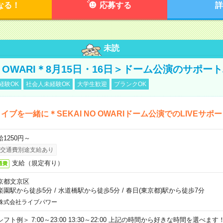
なる！
応募する
詳
未読
NO OWARI＊8月15日・16日＞ドーム公演のサポー
経験OK
社会人未経験OK
大学生歓迎
ブランクOK
イブを一緒に＊SEKAI NO OWARIドーム公演でのLIVEサポ
給1250円～
交通費別途支給あり
支給（規定有り）
通費
京都文京区
楽園駅から徒歩5分
/
水道橋駅から徒歩5分
/
春日(東京都)駅から徒歩7分
株式会社ライブパワー
シフト例＞ 7:00～23:00 13:30～22:00 上記の時間から好きな時間を選べま