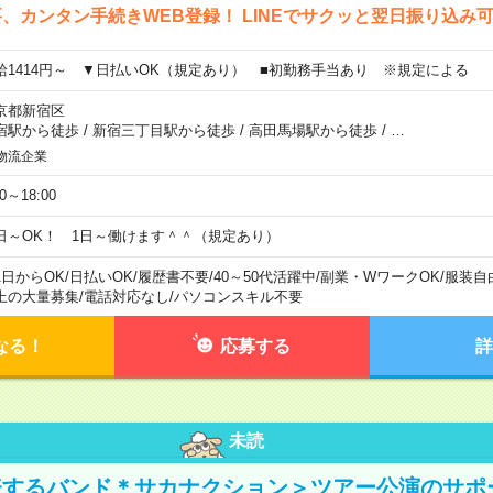
、カンタン手続きWEB登録！ LINEでサクッと翌日振り込み
給1414円～ ▼日払いOK（規定あり） ■初勤務手当あり ※規定による
京都新宿区
宿駅から徒歩
/
新宿三丁目駅から徒歩
/
高田馬場駅から徒歩
/
…
物流企業
00～18:00
日～OK！ 1日～働けます＾＾（規定あり）
1日からOK
/
日払いOK
/
履歴書不要
/
40～50代活躍中
/
副業・WワークOK
/
服装自
上の大量募集
/
電話対応なし
/
パソコンスキル不要
なる！
応募する
詳
未読
表するバンド＊サカナクション＞ツアー公演のサポ