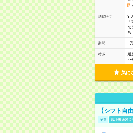
9:
勤務時間
「
な
も
【
期間
履
特徴
不
気に
【シフト自由
派遣
職種未経験O