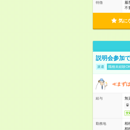
履
特徴
不
気に
説明会参加で
派遣
職種未経験O
≪まずは
無
給与
交
相
勤務地
相