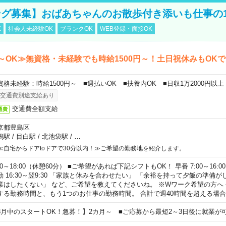
グ募集】おばあちゃんのお散歩付き添いも仕事の
K
社会人未経験OK
ブランクOK
WEB登録・面接OK
～OK≫無資格・未経験でも時給1500円～！土日祝休みもOK
資格未経験：時給1500円～ ■週払いOK ■扶養内OK ■日収1万2000円以上
交通費別途支給あり
交通費全額支給
通費
京都豊島区
鴨駅
/
目白駅
/
北池袋駅
/
…
≪自宅からドアtoドアで30分以内！≫ご希望の勤務地を紹介します。
00～18:00（休憩60分） ■ご希望があれば下記シフトもOK！ 早番 7:00～16:00 遅
勤 16:30～翌9:30 「家族と休みを合わせたい」 「余裕を持って夕飯の準備
業はしたくない」 など、ご希望を教えてくださいね。 ※Wワーク希望の方へ
する勤務時間と、もう1つのお仕事の勤務時間。 合計で週40時間を超える場
8月中のスタートOK！急募！】2カ月～ ■ご応募から最短2～3日後に就業が