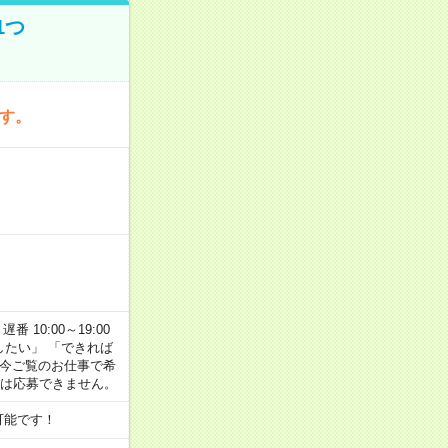
1つ
です。
番 10:00～19:00
がしたい」 「できれば
 今ご覧のお仕事で希
合は応募できません。
可能です！