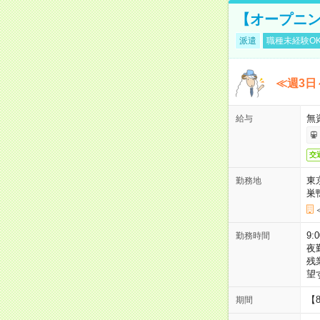
【オープニン
派遣
職種未経験O
≪週3日
無
給与
交
東
勤務地
巣
9:
勤務時間
夜
残
望
【
期間