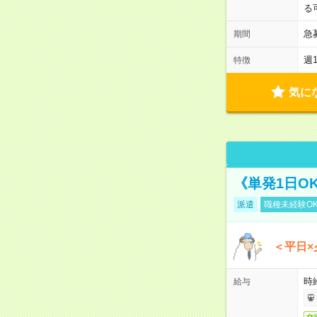
る
急
期間
週
特徴
気に
《単発1日O
派遣
職種未経験O
＜平日×
時給
給与