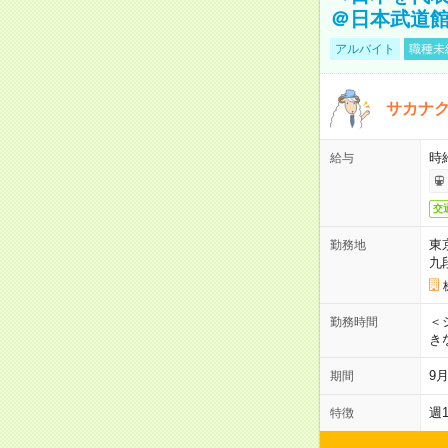
＠日本武道
アルバイト
職種未
サカナク
時
給与
交
東
勤務地
九
＜シ
勤務時間
き
9
期間
週
特徴