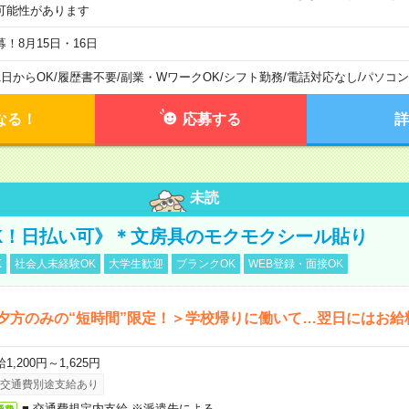
可能性があります
募！8月15日・16日
1日からOK
/
履歴書不要
/
副業・WワークOK
/
シフト勤務
/
電話対応なし
/
パソコン
なる！
応募する
詳
未読
K！日払い可》＊文房具のモクモクシール貼り
K
社会人未経験OK
大学生歓迎
ブランクOK
WEB登録・面接OK
夕方のみの“短時間”限定！＞学校帰りに働いて…翌日にはお給
1,200円～1,625円
交通費別途支給あり
■ 交通費規定内支給 ※派遣先による