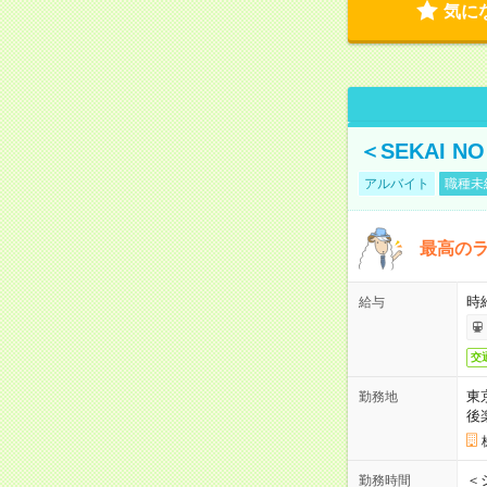
気に
＜SEKAI 
アルバイト
職種未
最高のラ
時
給与
交
東
勤務地
後
＜
勤務時間