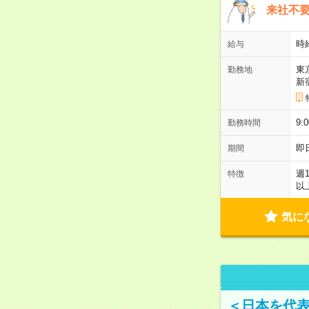
来社不要
時
給与
東
勤務地
新
9:
勤務時間
即
期間
週
特徴
以
気に
＜日本を代