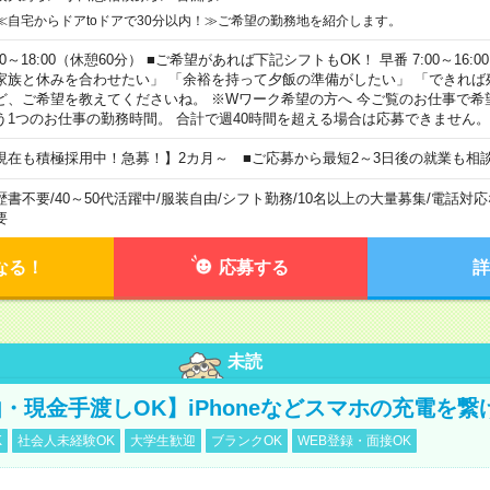
≪自宅からドアtoドアで30分以内！≫ご希望の勤務地を紹介します。
00～18:00（休憩60分） ■ご希望があれば下記シフトもOK！ 早番 7:00～16:00 遅
家族と休みを合わせたい」 「余裕を持って夕飯の準備がしたい」 「できれば
ど、ご希望を教えてくださいね。 ※Wワーク希望の方へ 今ご覧のお仕事で希
う1つのお仕事の勤務時間。 合計で週40時間を超える場合は応募できません。
現在も積極採用中！急募！】2カ月～ ■ご応募から最短2～3日後の就業も相
歴書不要
/
40～50代活躍中
/
服装自由
/
シフト勤務
/
10名以上の大量募集
/
電話対応
要
なる！
応募する
詳
未読
・現金手渡しOK】iPhoneなどスマホの充電を繋
K
社会人未経験OK
大学生歓迎
ブランクOK
WEB登録・面接OK