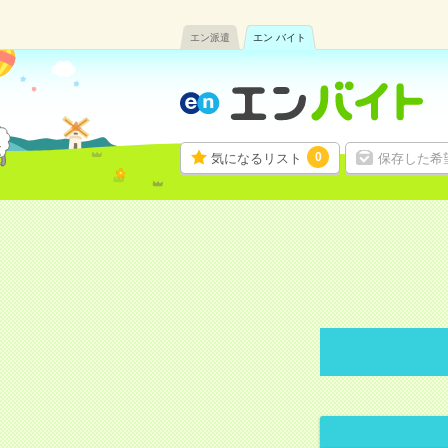
エン派遣
エン バイト
0
気になるリスト
保存した希