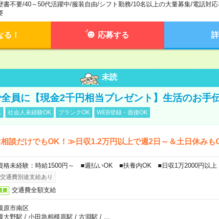
歴書不要
/
40～50代活躍中
/
服装自由
/
シフト勤務
/
10名以上の大量募集
/
電話対応
要
なる！
応募する
詳
未読
全員に【現金2千円相当プレゼント】生活のお手
K
社会人未経験OK
ブランクOK
WEB登録・面接OK
相談だけでもOK！≫日収1.2万円以上で週2日～＆土日休みも
資格未経験：時給1500円～ ■週払いOK ■扶養内OK ■日収1万2000円以上
交通費別途支給あり
交通費全額支給
通費
模原市南区
模大野駅
/
小田急相模原駅
/
古淵駅
/
…