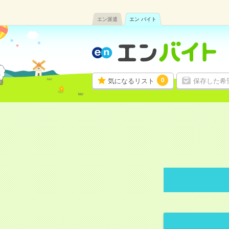
エン派遣
エン バイト
0
気になるリスト
保存した希