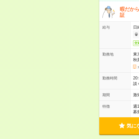
暇だか
証
日
給与
交
東
勤務地
秋
2
勤務時間
談
激
期間
週
特徴
募
気に