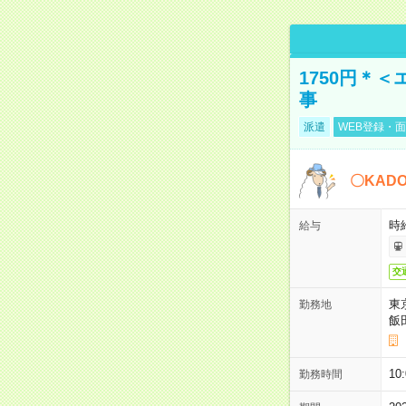
1750円＊
事
派遣
WEB登録・面
〇KAD
時給
給与
交
東
勤務地
飯
10
勤務時間