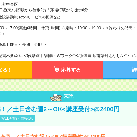
京都中央区
丁堀(東京都)駅から徒歩2分
/
茅場町駅から徒歩6分
建設業界向けのAIサービスの提供など
:00～17:00(実働6時間 休憩1時間) ※定時：10:00～19:00（※終わりの時間：1
！）
急募】即日～長期 ※8月～！
歴書不要
/
40～50代活躍中
/
副業・WワークOK
/
服装自由
/
電話対応なし
/
パソコ
なる！
応募する
詳
未読
！／土日含む週2～OK<講座受付>@2400円
WEB登録・面接OK
在宅！／土日含む週2～OK<講座受付>@2400円