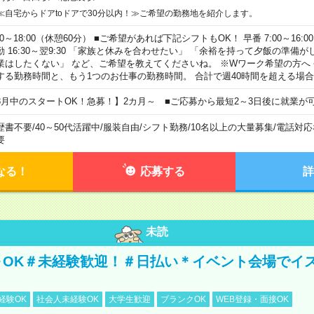
≪自宅からドアtoドアで30分以内！≫ご希望の勤務地を紹介します。
00～18:00（休憩60分） ■ご希望があれば下記シフトもOK！ 早番 7:00～16:00 遅
勤 16:30～翌9:30 「家族と休みを合わせたい」 「余裕を持って夕飯の準備
業はしたくない」 など、ご希望を教えてくださいね。 ※Wワーク希望の方へ
する勤務時間と、もう1つのお仕事の勤務時間。 合計で週40時間を超える場
8月中のスタートOK！急募！】2カ月～ ■ご応募から最短2～3日後に就業が
歴書不要
/
40～50代活躍中
/
服装自由
/
シフト勤務
/
10名以上の大量募集
/
電話対応
要
なる！
応募する
詳
未読
～OK＃未経験歓迎！＃日払い＊イベント会場でイ
経験OK
社会人未経験OK
大学生歓迎
ブランクOK
WEB登録・面接OK