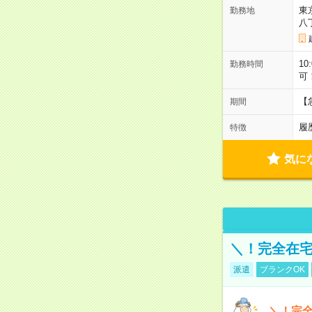
東
勤務地
八
10
勤務時間
可
【
期間
履
特徴
気に
＼！完全在宅
派遣
ブランクOK
＼！完全