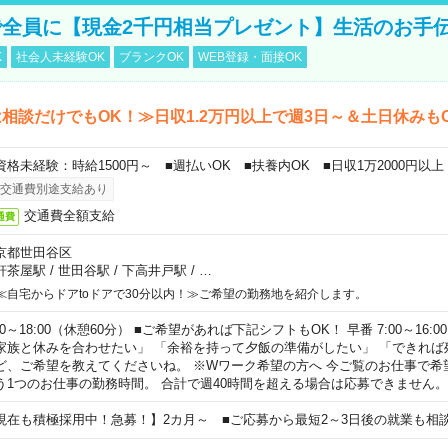
全員に【現金2千円相当プレゼント】生活のお手
K
社会人未経験OK
ブランクOK
WEB登録・面接OK
相談だけでもOK！≫日収1.2万円以上で週3日～＆土日休みも
資格未経験：時給1500円～ ■週払いOK ■扶養内OK ■日収1万2000円以上
交通費別途支給あり
交通費全額支給
通費
京都世田谷区
軒茶屋駅
/
世田谷駅
/
下高井戸駅
/
…
≪自宅からドアtoドアで30分以内！≫ご希望の勤務地を紹介します。
00～18:00（休憩60分） ■ご希望があれば下記シフトもOK！ 早番 7:00～16:00 遅
家族と休みを合わせたい」 「余裕を持って夕飯の準備がしたい」 「できれば
ど、ご希望を教えてくださいね。 ※Wワーク希望の方へ 今ご覧のお仕事で希
う1つのお仕事の勤務時間。 合計で週40時間を超える場合は応募できません。
現在も積極採用中！急募！】2カ月～ ■ご応募から最短2～3日後の就業も相