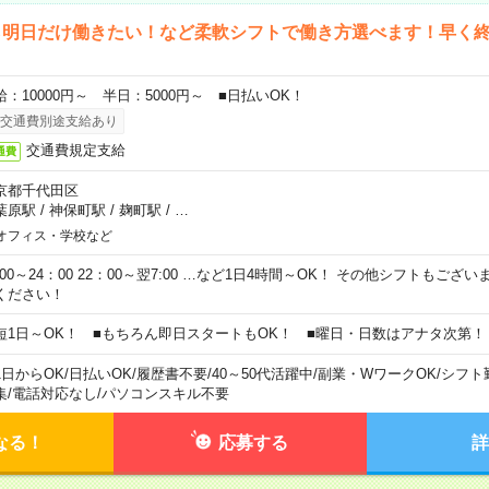
ら明日だけ働きたい！など柔軟シフトで働き方選べます！早く
給：10000円～ 半日：5000円～ ■日払いOK！
交通費別途支給あり
交通費規定支給
通費
京都千代田区
葉原駅
/
神保町駅
/
麹町駅
/
…
オフィス・学校など
0:00～24：00 22：00～翌7:00 …など1日4時間～OK！ その他シフトもござ
ください！
短1日～OK！ ■もちろん即日スタートもOK！ ■曜日・日数はアナタ次第！
1日からOK
/
日払いOK
/
履歴書不要
/
40～50代活躍中
/
副業・WワークOK
/
シフト
集
/
電話対応なし
/
パソコンスキル不要
なる！
応募する
詳