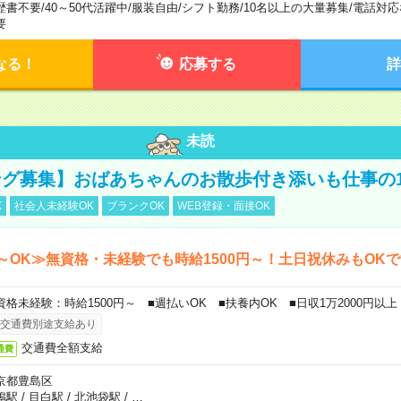
歴書不要
/
40～50代活躍中
/
服装自由
/
シフト勤務
/
10名以上の大量募集
/
電話対応
要
なる！
応募する
詳
未読
グ募集】おばあちゃんのお散歩付き添いも仕事の
K
社会人未経験OK
ブランクOK
WEB登録・面接OK
～OK≫無資格・未経験でも時給1500円～！土日祝休みもOK
資格未経験：時給1500円～ ■週払いOK ■扶養内OK ■日収1万2000円以上
交通費別途支給あり
交通費全額支給
通費
京都豊島区
鴨駅
/
目白駅
/
北池袋駅
/
…