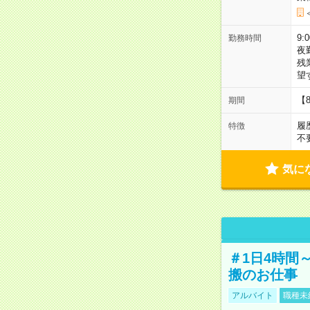
9:
勤務時間
夜
残
望
【
期間
履
特徴
不
気に
＃1日4時間
搬のお仕事
アルバイト
職種未