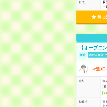
履
特徴
不
気に
【オープニン
派遣
職種未経験O
≪週3日
無
給与
交
東
勤務地
巣