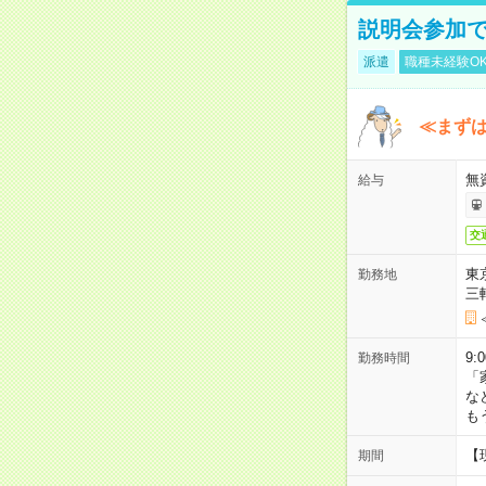
説明会参加で
派遣
職種未経験O
≪まずは
無
給与
交
東
勤務地
三
9:
勤務時間
「
な
も
【
期間