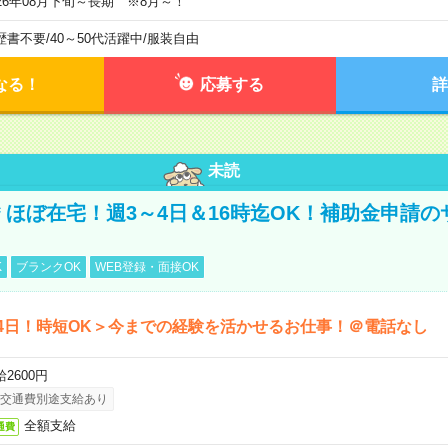
026年08月下旬～長期 ※8月～！
歴書不要
/
40～50代活躍中
/
服装自由
なる！
応募する
詳
未読
円＊ほぼ在宅！週3～4日＆16時迄OK！補助金申請
K
ブランクOK
WEB登録・面接OK
4日！時短OK＞今までの経験を活かせるお仕事！＠電話なし
2600円
交通費別途支給あり
全額支給
通費