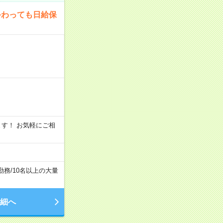
終わっても日給保
います！ お気軽にご相
勤務
/
10名以上の大量
細へ