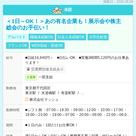
掲載日：2026.08.08
未読
＜1日～OK！＞あの有名企業も！展示会や株主
総会のお手伝い！
アルバイト
職種未経験OK
社会人未経験OK
大学生歓迎
ブランクOK
WEB登録・面接OK
■日給16,840円～ ■日払いOK ■実働3時間5,120円のお仕事あ
給与
ります！
交通費別途支給あり
一部支給
交通費
東京都千代田区
勤務地
東京駅
/
水道橋駅
/
有楽町駅
/
…
株式会社マッシュ
■シフト例 ・07:00～19:30 ・09:00～12:00 ・10:00～17:00 ・
勤務時間
18:00～23:00 ・19:00～07:00 ・20:00～09:00 ・22:00～06:00
etc ★最短で3時間で5,120円のお仕事から 15時間で2万円近く稼
げるお仕事も！ ご希望のお時間に合わせてご紹介！ ※シフトは
■１日のみ・1回だけお仕事OK！
期間
現場によって異なります。 ※勿論、休憩時間はあるのでご安心
ください！