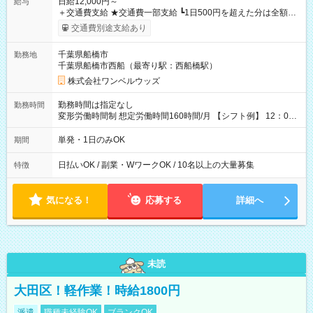
日給12,000円～
給与
＋交通費支給 ★交通費一部支給 ┗1日500円を超えた分は全額支
給！ ※往復500円以内の方は自己負担となります ★日払いOK！
交通費別途支給あり
（規定あり） ┗働いたその日に現金GET♪ お仕事後はコンビニ
ATMから 日払い分を引き落とせます！ 【試用期間】試用期間
千葉県船橋市
勤務地
なし
千葉県船橋市西船（最寄り駅：西船橋駅）
株式会社ワンベルウッズ
勤務時間は指定なし
勤務時間
変形労働時間制 想定労働時間160時間/月 【シフト例】 12：00
～22：00
単発・1日のみOK
期間
日払いOK / 副業・WワークOK / 10名以上の大量募集
特徴
気になる！
応募する
詳細へ
未読
大田区！軽作業！時給1800円
派遣
職種未経験OK
ブランクOK