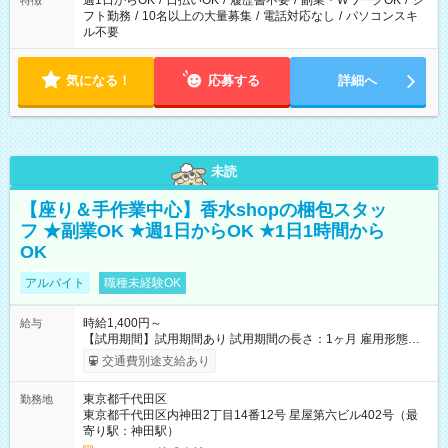
週1日からOK
/
日払いOK
/
履歴書不要
/
副業・WワークOK
/
シ
特徴
フト勤務
/
10名以上の大量募集
/
電話対応なし
/
パソコンスキ
ル不要
気になる！
応募する
詳細へ
未読
【座り＆手作業中心】香水shopの梱包スタッ
フ ★副業OK ★週1日からOK ★1日1時間から
OK
アルバイト
職種未経験OK
時給1,400円～
給与
【試用期間】試用期間あり 試用期間の長さ：1ヶ月 雇用形態、
給与は本採用時と同じです。
交通費別途支給あり
東京都千代田区
勤務地
東京都千代田区内神田2丁目14番12号 星屋第六ビル402号（最
寄り駅：神田駅）