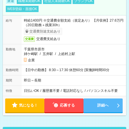
派遣
職種未経験OK
社会人未経験OK
ブランクOK
WEB登録・面接OK
時給1400円 ※交通費全額支給（規定あり） 【月収例】27.6万円
給与
（20日勤務＋残業30h）
交通費別途支給あり
交通費支給あり
交通費
千葉県市原市
勤務地
姉ケ崎駅
/
五井駅
/
上総村上駅
企業
【日中の勤務】 8:30～17:30 休憩60分 [実働]8時間00分
勤務時間
即日～長期
期間
日払いOK
/
履歴書不要
/
電話対応なし
/
パソコンスキル不要
特徴
気になる！
応募する
詳細へ