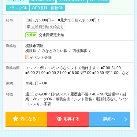
ブランクOK
WEB登録・面接OK
日給1万5000円～ ■最大で日給2万8500円！
給与
交通費別途支給あり
交通費規定支給
交通費
横浜市西区
勤務地
横浜駅
/
みなとみらい駅
/
西横浜駅
/
…
イベント会場
＜シフト例＞ いろいろなシフトで働けます！ ■7:00-24:00
勤務時間
■8:00-21:00 ■9:00-21:00 ■18:00-翌7:00 ■20:30-翌11:00 など
単発1日～OK!
期間
週1日からOK
/
日払いOK
/
履歴書不要
/
40～50代活躍中
/
副
特徴
業・WワークOK
/
服装自由
/
シフト勤務
/
電話対応なし
/
パソ
コンスキル不要
気になる！
応募する
詳細へ