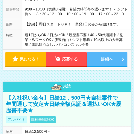
9:00～18:00（実動8時間） 希望の時間帯を選べます！ ＜シフト
勤務時間
例＞ ・8：30～12：00 ・10：00～19：00 ・17：00～22：00
・13：00～22：00 ・22：00～翌6：00 など
【急募】即日スタートＯＫ！ 単発1日のみから働けます。
期間
週1日からOK
/
日払いOK
/
履歴書不要
/
40～50代活躍中
/
副
特徴
業・WワークOK
/
服装自由
/
シフト勤務
/
10名以上の大量募
集
/
電話対応なし
/
パソコンスキル不要
気になる！
応募する
詳細へ
未読
【入社祝い金有】日給12，500円★自社案件で
年間通して安定★日給全額保証＆週払いOK★履
歴書不要★
アルバイト
職種未経験OK
日給12,500円～
給与