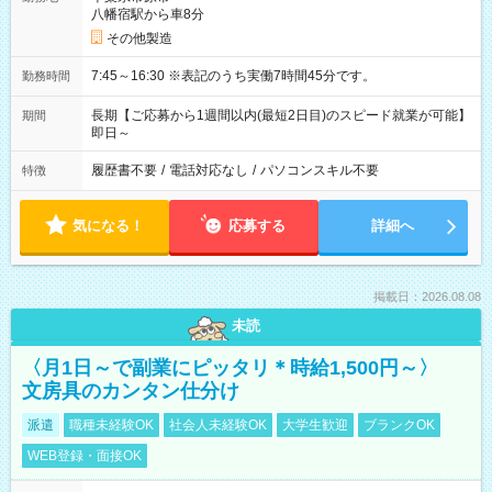
八幡宿駅から車8分
その他製造
7:45～16:30 ※表記のうち実働7時間45分です。
勤務時間
長期【ご応募から1週間以内(最短2日目)のスピード就業が可能】
期間
即日～
履歴書不要
/
電話対応なし
/
パソコンスキル不要
特徴
気になる！
応募する
詳細へ
掲載日：2026.08.08
未読
〈月1日～で副業にピッタリ＊時給1,500円～〉
文房具のカンタン仕分け
派遣
職種未経験OK
社会人未経験OK
大学生歓迎
ブランクOK
WEB登録・面接OK