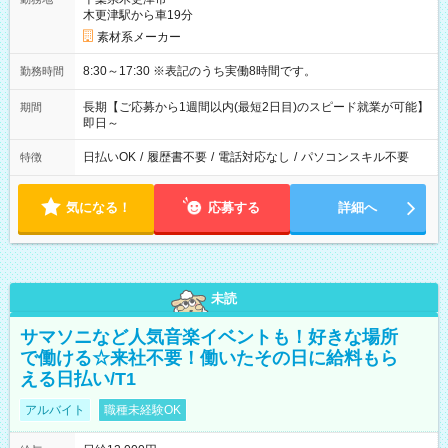
木更津駅から車19分
素材系メーカー
8:30～17:30 ※表記のうち実働8時間です。
勤務時間
長期【ご応募から1週間以内(最短2日目)のスピード就業が可能】
期間
即日～
日払いOK
/
履歴書不要
/
電話対応なし
/
パソコンスキル不要
特徴
気になる！
応募する
詳細へ
未読
サマソニなど人気音楽イベントも！好きな場所
で働ける☆来社不要！働いたその日に給料もら
える日払い/T1
アルバイト
職種未経験OK