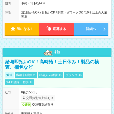
可能です！ ※1日あたりの最大実働時間は日勤、夜勤共に勤務し
単発・1日のみOK
期間
た時間になります。
週1日からOK / 日払いOK / 副業・WワークOK / 10名以上の大量
特徴
募集
気になる！
応募する
詳細へ
未読
給与即払いOK！高時給！土日休み！製品の検
査、梱包など
派遣
職種未経験OK
社会人未経験OK
ブランクOK
WEB登録・面接OK
時給1500円
給与
交通費別途支給あり
交通費支給有り
交通費
千葉県木更津市
勤務地