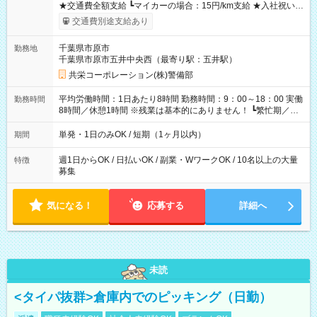
★交通費全額支給 ┗マイカーの場合：15円/km支給 ★入社祝い金
「5万円」あり ★残業手当 ┗残業代は別途全額支給いたします ---
交通費別途支給あり
-- 【法定研修※規定あり】 ・勤務期間：4日間 ・勤務時間：実働
5時間／休憩2時間 ・研修手当：合計3万3600円／28時間 ※時給
千葉県市原市
勤務地
1200円×7ｈ×4日間 （休憩2時間分も給与が発生します♪） 【試
千葉県市原市五井中央西（最寄り駅：五井駅）
用期間】試用期間あり 試用期間の長さ：3ヶ月 雇用形態、給与
は本採用時と同じです。
共栄コーポレーション(株)警備部
平均労働時間：1日あたり8時間 勤務時間：9：00～18：00 実働
勤務時間
8時間／休憩1時間 ※残業は基本的にありません！ ┗繁忙期／多
忙期にお願いする場合あり ┗残業代は別途全額支給いたします！
平均労働時間：1日あたり8時間 勤務時間：9：00～18：00 実働
単発・1日のみOK / 短期（1ヶ月以内）
期間
8時間／休憩1時間 ※残業は基本的にありません！ ┗繁忙期／多
忙期にお願いする場合あり ┗残業代は別途全額支給いたします！
週1日からOK / 日払いOK / 副業・WワークOK / 10名以上の大量
特徴
募集
気になる！
応募する
詳細へ
未読
<タイパ抜群>倉庫内でのピッキング（日勤）