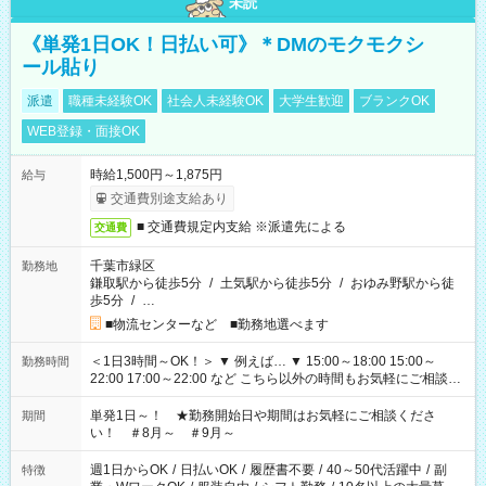
未読
《単発1日OK！日払い可》＊DMのモクモクシ
ール貼り
派遣
職種未経験OK
社会人未経験OK
大学生歓迎
ブランクOK
WEB登録・面接OK
時給1,500円～1,875円
給与
交通費別途支給あり
■ 交通費規定内支給 ※派遣先による
交通費
千葉市緑区
勤務地
鎌取駅から徒歩5分
/
土気駅から徒歩5分
/
おゆみ野駅から徒
歩5分
/
…
■物流センターなど ■勤務地選べます
＜1日3時間～OK！＞ ▼ 例えば… ▼ 15:00～18:00 15:00～
勤務時間
22:00 17:00～22:00 など こちら以外の時間もお気軽にご相談く
ださい！
単発1日～！ ★勤務開始日や期間はお気軽にご相談くださ
期間
い！ ＃8月～ ＃9月～
週1日からOK
/
日払いOK
/
履歴書不要
/
40～50代活躍中
/
副
特徴