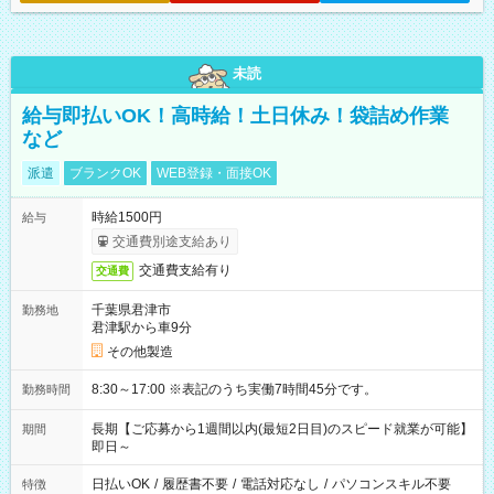
未読
給与即払いOK！高時給！土日休み！袋詰め作業
など
派遣
ブランクOK
WEB登録・面接OK
時給1500円
給与
交通費別途支給あり
交通費支給有り
交通費
千葉県君津市
勤務地
君津駅から車9分
その他製造
8:30～17:00 ※表記のうち実働7時間45分です。
勤務時間
長期【ご応募から1週間以内(最短2日目)のスピード就業が可能】
期間
即日～
日払いOK
/
履歴書不要
/
電話対応なし
/
パソコンスキル不要
特徴