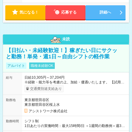
気になる！
応募する
詳細へ
未読
【日払い・未経験歓迎！】稼ぎたい日にサクッ
と勤務！単発・週1日～自由シフトの軽作業
アルバイト
職種未経験OK
日給10,305円～37,204円
給与
※経験・能力等を考慮の上、加給・優遇いたします。 【試用期
間】試用期間なし
交通費別途支給あり
東京都世田谷区
勤務地
東京都世田谷区桜上水
アシストワーク株式会社
シフト制
勤務時間
1日あたりの実働時間：最大15時間/日 ＜1週間の勤務例＞週3回
勤務 勤務：月・水・金 休み：火・木・土・日 好きな時にお仕事