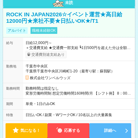
未読
ROCK IN JAPAN2026☆イベント運営★高日給
12000円★来社不要★日払いOK★/T1
アルバイト
職種未経験OK
日給12,000円～
給与
＋交通費支給 ★交通費一部支給 ┗1日500円を超えた分は全額支
給！ ※往復500円以内の方は自己負担となります ★日払いOK！
交通費別途支給あり
（規定あり） ┗働いたその日に現金GET♪ お仕事後はコンビニ
ATMから 日払い分を引き落とせます！ 【試用期間】試用期間
千葉市中央区
勤務地
なし
千葉県千葉市中央区川崎町1-20（最寄り駅：蘇我駅）
株式会社ワンベルウッズ
勤務時間は指定なし
勤務時間
変形労働時間制 想定労働時間160時間/月 【シフト例】 8：00～
17：00 9：00～19：00 10：00～20：00 10：30～19：30
単発・1日のみOK
期間
日払いOK / 副業・WワークOK / 10名以上の大量募集
特徴
気になる！
応募する
詳細へ