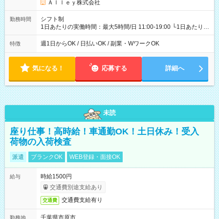
Ａｌｌｅｙ株式会社
シフト制
勤務時間
1日あたりの実働時間：最大5時間/日 11:00-19:00 └1日あたりの
実働時間：1-5時間 └上記の時間帯内であれば、いつでも勤務可
能！ └平日・土曜日の中で、お好きな曜日でご勤務いただけま
週1日からOK / 日払いOK / 副業・WワークOK
特徴
す！ 【シフト例】 ・11:00～14:00 ・16:30～19:00 ・13:00～
18:00 などのように、自由な働き方が可能なお仕事です！
気になる！
応募する
詳細へ
未読
座り仕事！高時給！車通勤OK！土日休み！受入
荷物の入荷検査
派遣
ブランクOK
WEB登録・面接OK
時給1500円
給与
交通費別途支給あり
交通費支給有り
交通費
千葉県市原市
勤務地