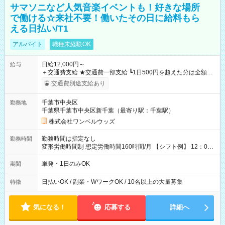
サマソニなど人気音楽イベントも！好きな場所
で働ける☆来社不要！働いたその日に給料もら
える日払い/T1
アルバイト
職種未経験OK
日給12,000円～
給与
＋交通費支給 ★交通費一部支給 ┗1日500円を超えた分は全額支
給！ ※往復500円以内の方は自己負担となります ★日払いOK！
交通費別途支給あり
（規定あり） ┗働いたその日に現金GET♪ お仕事後はコンビニ
ATMから 日払い分を引き落とせます！ 【試用期間】試用期間
千葉市中央区
勤務地
なし
千葉県千葉市中央区新千葉（最寄り駅：千葉駅）
株式会社ワンベルウッズ
勤務時間は指定なし
勤務時間
変形労働時間制 想定労働時間160時間/月 【シフト例】 12：00
～22：00
単発・1日のみOK
期間
日払いOK / 副業・WワークOK / 10名以上の大量募集
特徴
気になる！
応募する
詳細へ