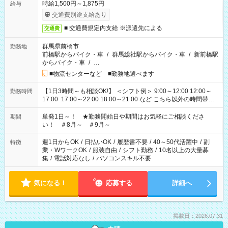
時給1,500円～1,875円
給与
交通費別途支給あり
■ 交通費規定内支給 ※派遣先による
交通費
群馬県前橋市
勤務地
前橋駅からバイク・車
/
群馬総社駅からバイク・車
/
新前橋駅
からバイク・車
/
…
■物流センターなど ■勤務地選べます
【1日3時間～も相談OK!】 ＜シフト例＞ 9:00～12:00 12:00～
勤務時間
17:00 17:00～22:00 18:00～21:00 など こちら以外の時間帯も
お気軽にご相談ください！
単発1日～！ ★勤務開始日や期間はお気軽にご相談くださ
期間
い！ ＃8月～ ＃9月～
週1日からOK
/
日払いOK
/
履歴書不要
/
40～50代活躍中
/
副
特徴
業・WワークOK
/
服装自由
/
シフト勤務
/
10名以上の大量募
集
/
電話対応なし
/
パソコンスキル不要
気になる！
応募する
詳細へ
掲載日：2026.07.31