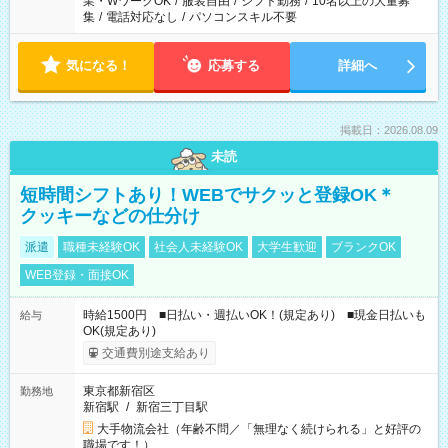
業・WワークOK
/
服装自由
/
シフト勤務
/
10名以上の大量募
集
/
電話対応なし
/
パソコンスキル不要
気になる！
応募する
詳細へ
掲載日：2026.08.09
未読
短時間シフトあり！WEBでサクッと登録OK＊
クッキーなどの仕分け
派遣
職種未経験OK
社会人未経験OK
大学生歓迎
ブランクOK
WEB登録・面接OK
時給1500円 ■日払い・週払いOK！(規定あり) ■現金日払いも
給与
OK(規定あり)
交通費別途支給あり
東京都新宿区
勤務地
新宿駅
/
新宿三丁目駅
大手物流会社（年齢不問／「無理なく続けられる」と好評の
職場です！）