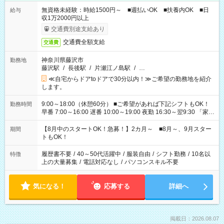
無資格未経験：時給1500円～ ■週払いOK ■扶養内OK ■日
給与
収1万2000円以上
交通費別途支給あり
交通費全額支給
交通費
神奈川県藤沢市
勤務地
藤沢駅
/
長後駅
/
片瀬江ノ島駅
/
…
≪自宅からドアtoドアで30分以内！≫ご希望の勤務地を紹介
します。
9:00～18:00（休憩60分） ■ご希望があれば下記シフトもOK！
勤務時間
早番 7:00～16:00 遅番 10:00～19:00 夜勤 16:30～翌9:30 「家族
と休みを合わせたい」 「余裕を持って夕飯の準備がしたい」
「できれば残業はしたくない」 など、ご希望を教えてください
【8月中のスタートOK！急募！】2カ月～ ■8月～、9月スター
期間
ね。 ※Wワーク希望の方へ 今ご覧のお仕事で希望する勤務時間
トもOK！
と、もう1つのお仕事の勤務時間。 合計で週40時間を超える場
合は応募できません。
履歴書不要
/
40～50代活躍中
/
服装自由
/
シフト勤務
/
10名以
特徴
上の大量募集
/
電話対応なし
/
パソコンスキル不要
気になる！
応募する
詳細へ
掲載日：2026.08.07