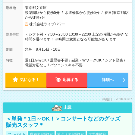
東京都文京区
勤務地
後楽園駅から徒歩5分
/
水道橋駅から徒歩5分
/
春日(東京都)駅
から徒歩7分
株式会社ライブパワー
＜シフト例＞ 7:00～23:00 13:30～22:00 上記の時間から好きな
勤務時間
時間を選べます！ ※時間は変更となる可能性があります
急募！8月15日・16日
期間
週1日からOK
/
履歴書不要
/
副業・WワークOK
/
シフト勤務
/
特徴
電話対応なし
/
パソコンスキル不要
気になる！
応募する
詳細へ
掲載日：2026.08.07
未読
＜単発＊1日～OK！＞コンサートなどのグッズ
販売スタッフ＊
アルバイト
職種未経験OK
社会人未経験OK
大学生歓迎