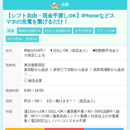
未読
【シフト自由・現金手渡しOK】iPhoneなどス
マホの充電を繋げるだけ！
派遣
職種未経験OK
社会人未経験OK
大学生歓迎
ブランクOK
WEB登録・面接OK
時給1414円～ ▼日払いOK（規定あり） ■初勤務手当あり
給与
※規定による
東京都新宿区
勤務地
新宿駅から徒歩
/
新宿三丁目駅から徒歩
/
高田馬場駅から徒歩
/
…
物流企業
9:00～18:00
勤務時間
即日～OK！ 1日～働けます＾＾（規定あり）
期間
週1日からOK
/
日払いOK
/
履歴書不要
/
40～50代活躍中
/
副
特徴
業・WワークOK
/
服装自由
/
シフト勤務
/
10名以上の大量募
集
/
電話対応なし
/
パソコンスキル不要