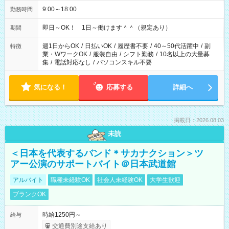
9:00～18:00
勤務時間
即日～OK！ 1日～働けます＾＾（規定あり）
期間
週1日からOK
/
日払いOK
/
履歴書不要
/
40～50代活躍中
/
副
特徴
業・WワークOK
/
服装自由
/
シフト勤務
/
10名以上の大量募
集
/
電話対応なし
/
パソコンスキル不要
気になる！
応募する
詳細へ
掲載日：2026.08.03
未読
＜日本を代表するバンド＊サカナクション＞ツ
アー公演のサポートバイト＠日本武道館
アルバイト
職種未経験OK
社会人未経験OK
大学生歓迎
ブランクOK
時給1250円～
給与
交通費別途支給あり