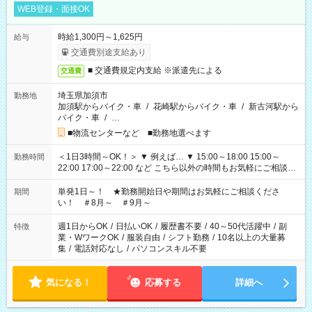
WEB登録・面接OK
時給1,300円～1,625円
給与
交通費別途支給あり
■ 交通費規定内支給 ※派遣先による
交通費
埼玉県加須市
勤務地
加須駅からバイク・車
/
花崎駅からバイク・車
/
新古河駅から
バイク・車
/
…
■物流センターなど ■勤務地選べます
＜1日3時間～OK！＞ ▼ 例えば… ▼ 15:00～18:00 15:00～
勤務時間
22:00 17:00～22:00 など こちら以外の時間もお気軽にご相談く
ださい！
単発1日～！ ★勤務開始日や期間はお気軽にご相談くださ
期間
い！ ＃8月～ ＃9月～
週1日からOK
/
日払いOK
/
履歴書不要
/
40～50代活躍中
/
副
特徴
業・WワークOK
/
服装自由
/
シフト勤務
/
10名以上の大量募
集
/
電話対応なし
/
パソコンスキル不要
気になる！
応募する
詳細へ