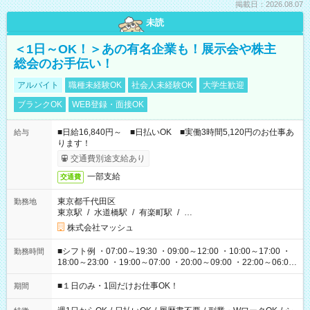
掲載日：2026.08.07
未読
＜1日～OK！＞あの有名企業も！展示会や株主
総会のお手伝い！
アルバイト
職種未経験OK
社会人未経験OK
大学生歓迎
ブランクOK
WEB登録・面接OK
■日給16,840円～ ■日払いOK ■実働3時間5,120円のお仕事あ
給与
ります！
交通費別途支給あり
一部支給
交通費
東京都千代田区
勤務地
東京駅
/
水道橋駅
/
有楽町駅
/
…
株式会社マッシュ
■シフト例 ・07:00～19:30 ・09:00～12:00 ・10:00～17:00 ・
勤務時間
18:00～23:00 ・19:00～07:00 ・20:00～09:00 ・22:00～06:00
etc ★最短で3時間で5,120円のお仕事から 15時間で2万円近く稼
げるお仕事も！ ご希望のお時間に合わせてご紹介！ ※シフトは
■１日のみ・1回だけお仕事OK！
期間
現場によって異なります。 ※勿論、休憩時間はあるのでご安心
ください！