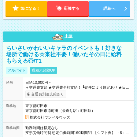
気になる！
応募する
詳細へ
未読
ちいさいかわいいキャラのイベントも！好きな
場所で働ける☆来社不要！働いたその日に給料
もらえる◎/T1
アルバイト
職種未経験OK
日給13,000円～
給与
＋交通費支給 ★交通費全額支給！ ┗案件により規定あり ★日払
いOK！（規定あり） ┗働いたその日に現金GET♪ お仕事後はコ
交通費別途支給あり
ンビニATMから 日払い分を引き落とせます！ 【試用期間】試
用期間なし
東京都町田市
勤務地
東京都町田市原町田（最寄り駅：町田駅）
株式会社ワンベルウッズ
勤務時間は指定なし
勤務時間
変形労働時間制 想定労働時間160時間/月 【シフト例】 ・8：00