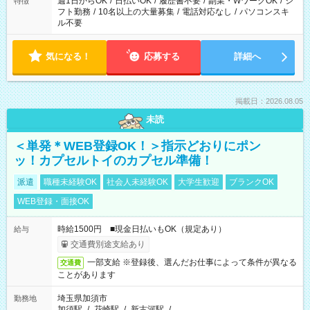
週1日からOK
/
日払いOK
/
履歴書不要
/
副業・WワークOK
/
シ
特徴
フト勤務
/
10名以上の大量募集
/
電話対応なし
/
パソコンスキ
ル不要
気になる！
応募する
詳細へ
掲載日：2026.08.05
未読
＜単発＊WEB登録OK！＞指示どおりにポン
ッ！カプセルトイのカプセル準備！
派遣
職種未経験OK
社会人未経験OK
大学生歓迎
ブランクOK
WEB登録・面接OK
時給1500円 ■現金日払いもOK（規定あり）
給与
交通費別途支給あり
一部支給 ※登録後、選んだお仕事によって条件が異なる
交通費
ことがあります
埼玉県加須市
勤務地
加須駅
/
花崎駅
/
新古河駅
/
…