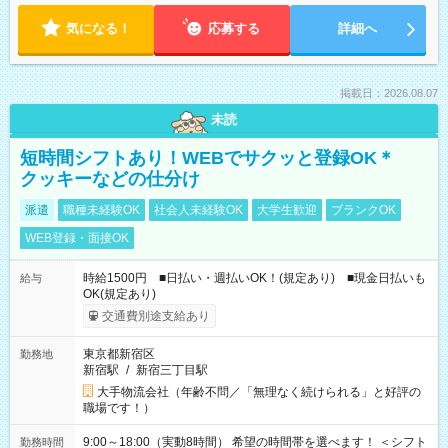
気になる！
応募する
詳細へ
掲載日：2026.08.07
未読
短時間シフトあり！WEBでサクッと登録OK＊
クッキーなどの仕分け
派遣
職種未経験OK
社会人未経験OK
大学生歓迎
ブランクOK
WEB登録・面接OK
時給1500円 ■日払い・週払いOK！(規定あり) ■現金日払いも
給与
OK(規定あり)
交通費別途支給あり
東京都新宿区
勤務地
新宿駅
/
新宿三丁目駅
大手物流会社（年齢不問／「無理なく続けられる」と好評の
職場です！）
9:00～18:00（実動8時間） 希望の時間帯を選べます！ ＜シフト
勤務時間