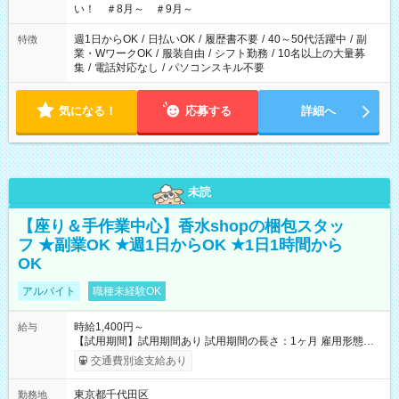
い！ ＃8月～ ＃9月～
週1日からOK
/
日払いOK
/
履歴書不要
/
40～50代活躍中
/
副
特徴
業・WワークOK
/
服装自由
/
シフト勤務
/
10名以上の大量募
集
/
電話対応なし
/
パソコンスキル不要
気になる！
応募する
詳細へ
未読
【座り＆手作業中心】香水shopの梱包スタッ
フ ★副業OK ★週1日からOK ★1日1時間から
OK
アルバイト
職種未経験OK
時給1,400円～
給与
【試用期間】試用期間あり 試用期間の長さ：1ヶ月 雇用形態、
給与は本採用時と同じです。
交通費別途支給あり
東京都千代田区
勤務地