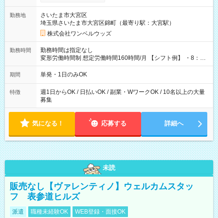
ンビニATMから 日払い分を引き落とせます！ 【試用期間】試
用期間なし
さいたま市大宮区
勤務地
埼玉県さいたま市大宮区錦町（最寄り駅：大宮駅）
株式会社ワンベルウッズ
勤務時間は指定なし
勤務時間
変形労働時間制 想定労働時間160時間/月 【シフト例】 ・8：00
～21：00
単発・1日のみOK
期間
週1日からOK / 日払いOK / 副業・WワークOK / 10名以上の大量
特徴
募集
気になる！
応募する
詳細へ
未読
販売なし【ヴァレンティノ】ウェルカムスタッ
フ 表参道ヒルズ
派遣
職種未経験OK
WEB登録・面接OK