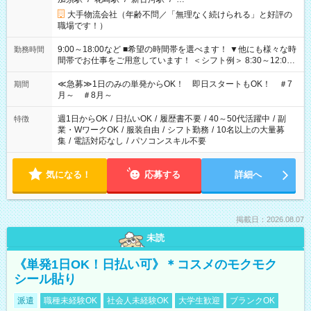
大手物流会社（年齢不問／「無理なく続けられる」と好評の
職場です！）
9:00～18:00など ■希望の時間帯を選べます！ ▼他にも様々な時
勤務時間
間帯でお仕事をご用意しています！ ＜シフト例＞ 8:30～12:00
17:00～22:00 13:00～22:00 22:00～翌6:00 など
≪急募≫1日のみの単発からOK！ 即日スタートもOK！ ＃7
期間
月～ ＃8月～
週1日からOK
/
日払いOK
/
履歴書不要
/
40～50代活躍中
/
副
特徴
業・WワークOK
/
服装自由
/
シフト勤務
/
10名以上の大量募
集
/
電話対応なし
/
パソコンスキル不要
気になる！
応募する
詳細へ
掲載日：2026.08.07
未読
《単発1日OK！日払い可》＊コスメのモクモク
シール貼り
派遣
職種未経験OK
社会人未経験OK
大学生歓迎
ブランクOK