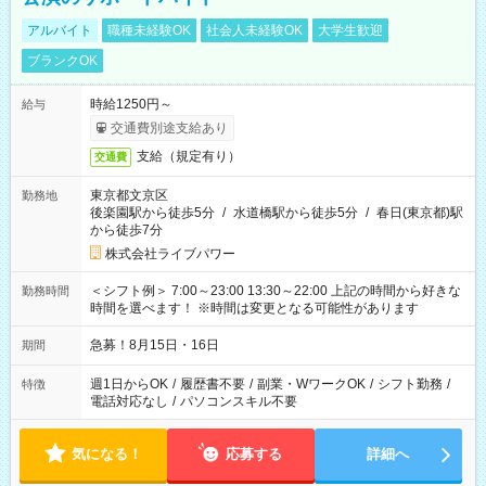
アルバイト
職種未経験OK
社会人未経験OK
大学生歓迎
ブランクOK
時給1250円～
給与
交通費別途支給あり
支給（規定有り）
交通費
東京都文京区
勤務地
後楽園駅から徒歩5分
/
水道橋駅から徒歩5分
/
春日(東京都)駅
から徒歩7分
株式会社ライブパワー
＜シフト例＞ 7:00～23:00 13:30～22:00 上記の時間から好きな
勤務時間
時間を選べます！ ※時間は変更となる可能性があります
急募！8月15日・16日
期間
週1日からOK
/
履歴書不要
/
副業・WワークOK
/
シフト勤務
/
特徴
電話対応なし
/
パソコンスキル不要
気になる！
応募する
詳細へ