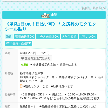
掲載日：2026.08.06
未読
《単発1日OK！日払い可》＊文房具のモクモク
シール貼り
派遣
職種未経験OK
社会人未経験OK
大学生歓迎
ブランクOK
WEB登録・面接OK
時給1,200円～1,625円
給与
交通費別途支給あり
■ 交通費規定内支給 ※派遣先による
交通費
栃木県那須塩原市
勤務地
那須塩原駅からバイク・車
/
西那須野駅からバイク・車
/
黒磯
駅からバイク・車
■物流センターなど ■勤務地選べます
＜1日3時間～OK！＞ ▼ 例えば… ▼ 15:00～18:00 15:00～
勤務時間
22:00 17:00～22:00 など こちら以外の時間もお気軽にご相談く
ださい！
単発1日～！ ★勤務開始日や期間はお気軽にご相談くださ
期間