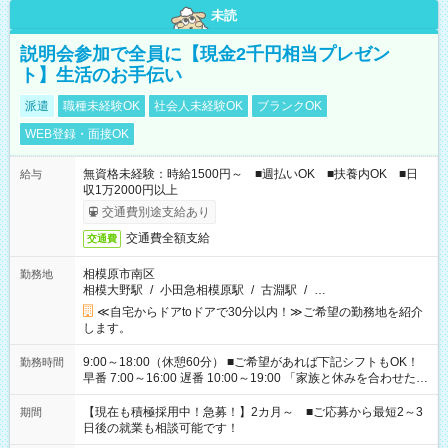
未読
説明会参加で全員に【現金2千円相当プレゼン
ト】生活のお手伝い
派遣
職種未経験OK
社会人未経験OK
ブランクOK
WEB登録・面接OK
無資格未経験：時給1500円～ ■週払いOK ■扶養内OK ■日
給与
収1万2000円以上
交通費別途支給あり
交通費全額支給
交通費
相模原市南区
勤務地
相模大野駅
/
小田急相模原駅
/
古淵駅
/
…
≪自宅からドアtoドアで30分以内！≫ご希望の勤務地を紹介
します。
9:00～18:00（休憩60分） ■ご希望があれば下記シフトもOK！
勤務時間
早番 7:00～16:00 遅番 10:00～19:00 「家族と休みを合わせた
い」 「余裕を持って夕飯の準備がしたい」 「できれば残業はし
たくない」 など、ご希望を教えてくださいね。 ※Wワーク希望
【現在も積極採用中！急募！】2カ月～ ■ご応募から最短2～3
期間
の方へ 今ご覧のお仕事で希望する勤務時間と、もう1つのお仕事
日後の就業も相談可能です！
の勤務時間。 合計で週40時間を超える場合は応募できません。