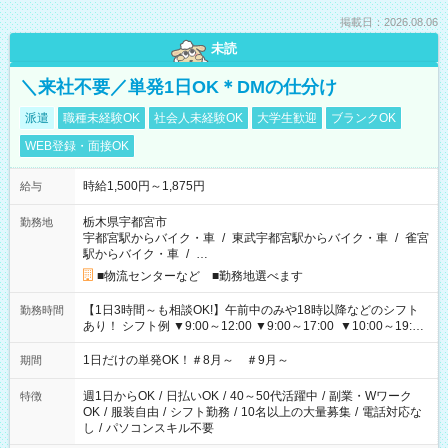
掲載日：2026.08.06
未読
＼来社不要／単発1日OK＊DMの仕分け
派遣
職種未経験OK
社会人未経験OK
大学生歓迎
ブランクOK
WEB登録・面接OK
時給1,500円～1,875円
給与
栃木県宇都宮市
勤務地
宇都宮駅からバイク・車
/
東武宇都宮駅からバイク・車
/
雀宮
駅からバイク・車
/
…
■物流センターなど ■勤務地選べます
【1日3時間～も相談OK!】午前中のみや18時以降などのシフト
勤務時間
あり！ シフト例 ▼9:00～12:00 ▼9:00～17:00 ▼10:00～19:00
▼18:00～21:00
1日だけの単発OK！＃8月～ ＃9月～
期間
週1日からOK
/
日払いOK
/
40～50代活躍中
/
副業・Wワーク
特徴
OK
/
服装自由
/
シフト勤務
/
10名以上の大量募集
/
電話対応な
し
/
パソコンスキル不要