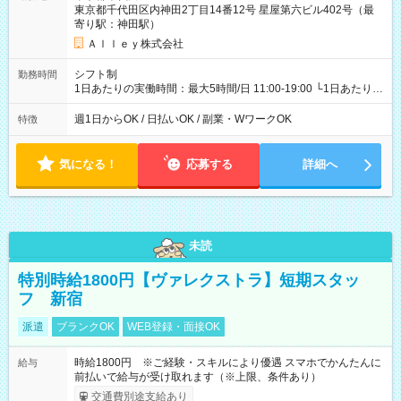
東京都千代田区内神田2丁目14番12号 星屋第六ビル402号（最
寄り駅：神田駅）
Ａｌｌｅｙ株式会社
シフト制
勤務時間
1日あたりの実働時間：最大5時間/日 11:00-19:00 └1日あたりの
実働時間：1-5時間 └上記の時間帯内であれば、いつでも勤務可
能！ └平日・土曜日の中で、お好きな曜日でご勤務いただけま
週1日からOK / 日払いOK / 副業・WワークOK
特徴
す！ 【シフト例】 ・11:00～14:00 ・16:30～19:00 ・13:00～
18:00 などのように、自由な働き方が可能なお仕事です！
気になる！
応募する
詳細へ
未読
特別時給1800円【ヴァレクストラ】短期スタッ
フ 新宿
派遣
ブランクOK
WEB登録・面接OK
時給1800円 ※ご経験・スキルにより優遇 スマホでかんたんに
給与
前払いで給与が受け取れます（※上限、条件あり）
交通費別途支給あり