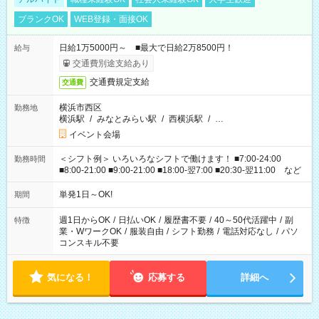
ブランクOK
WEB登録・面接OK
日給1万5000円～ ■最大で日給2万8500円！
給与
交通費別途支給あり
交通費規定支給
交通費
横浜市西区
勤務地
横浜駅
/
みなとみらい駅
/
西横浜駅
/
…
イベント会場
＜シフト例＞ いろいろなシフトで働けます！ ■7:00-24:00
勤務時間
■8:00-21:00 ■9:00-21:00 ■18:00-翌7:00 ■20:30-翌11:00 など
単発1日～OK!
期間
週1日からOK
/
日払いOK
/
履歴書不要
/
40～50代活躍中
/
副
特徴
業・WワークOK
/
服装自由
/
シフト勤務
/
電話対応なし
/
パソ
コンスキル不要
気になる！
応募する
詳細へ