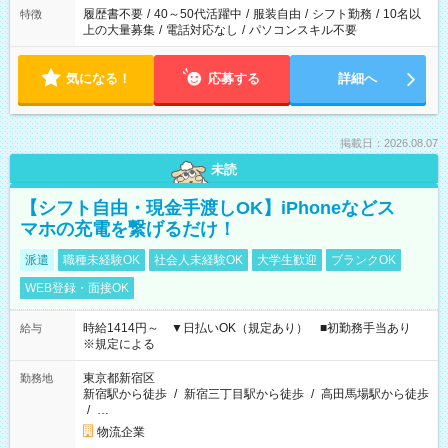
履歴書不要
/
40～50代活躍中
/
服装自由
/
シフト勤務
/
10名以
特徴
上の大量募集
/
電話対応なし
/
パソコンスキル不要
気になる！
応募する
詳細へ
掲載日：2026.08.07
未読
【シフト自由・現金手渡しOK】iPhoneなどス
マホの充電を繋げるだけ！
派遣
職種未経験OK
社会人未経験OK
大学生歓迎
ブランクOK
WEB登録・面接OK
時給1414円～ ▼日払いOK（規定あり） ■初勤務手当あり
給与
※規定による
東京都新宿区
勤務地
新宿駅から徒歩
/
新宿三丁目駅から徒歩
/
高田馬場駅から徒歩
/
…
物流企業