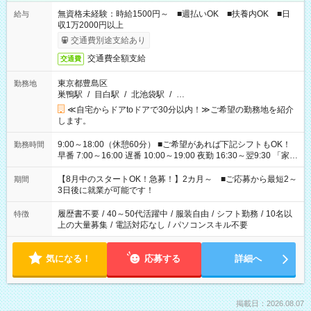
無資格未経験：時給1500円～ ■週払いOK ■扶養内OK ■日
給与
収1万2000円以上
交通費別途支給あり
交通費全額支給
交通費
東京都豊島区
勤務地
巣鴨駅
/
目白駅
/
北池袋駅
/
…
≪自宅からドアtoドアで30分以内！≫ご希望の勤務地を紹介
します。
9:00～18:00（休憩60分） ■ご希望があれば下記シフトもOK！
勤務時間
早番 7:00～16:00 遅番 10:00～19:00 夜勤 16:30～翌9:30 「家族
と休みを合わせたい」 「余裕を持って夕飯の準備がしたい」
「できれば残業はしたくない」 など、ご希望を教えてください
【8月中のスタートOK！急募！】2カ月～ ■ご応募から最短2～
期間
ね。 ※Wワーク希望の方へ 今ご覧のお仕事で希望する勤務時間
3日後に就業が可能です！
と、もう1つのお仕事の勤務時間。 合計で週40時間を超える場
合は応募できません。
履歴書不要
/
40～50代活躍中
/
服装自由
/
シフト勤務
/
10名以
特徴
上の大量募集
/
電話対応なし
/
パソコンスキル不要
気になる！
応募する
詳細へ
掲載日：2026.08.07