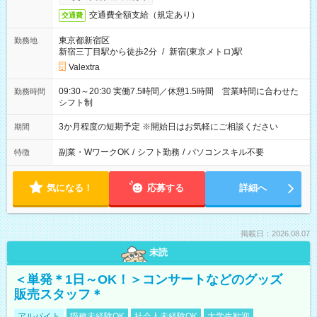
交通費全額支給（規定あり）
交通費
東京都新宿区
勤務地
新宿三丁目駅から徒歩2分
/
新宿(東京メトロ)駅
Valextra
09:30～20:30 実働7.5時間／休憩1.5時間 営業時間に合わせた
勤務時間
シフト制
3か月程度の短期予定 ※開始日はお気軽にご相談ください
期間
副業・WワークOK
/
シフト勤務
/
パソコンスキル不要
特徴
気になる！
応募する
詳細へ
掲載日：2026.08.07
未読
＜単発＊1日～OK！＞コンサートなどのグッズ
販売スタッフ＊
アルバイト
職種未経験OK
社会人未経験OK
大学生歓迎