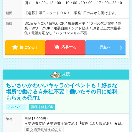
例＞ ・8：30～12：00 ・10：00～19：00 ・17：00～22：00
・13：00～22：00 ・22：00～翌6：00 など
【急募】即日スタートＯＫ！ 単発1日のみから働けます。
期間
週1日からOK
/
日払いOK
/
履歴書不要
/
40～50代活躍中
/
副
特徴
業・WワークOK
/
服装自由
/
シフト勤務
/
10名以上の大量募
集
/
電話対応なし
/
パソコンスキル不要
気になる！
応募する
詳細へ
未読
ちいさいかわいいキャラのイベントも！好きな
場所で働ける☆来社不要！働いたその日に給料
もらえる◎/T1
アルバイト
職種未経験OK
日給13,000円～
給与
＋交通費支給 ★交通費全額支給！ ┗案件により規定あり ★日払
いOK！（規定あり） ┗働いたその日に現金GET♪ お仕事後はコ
交通費別途支給あり