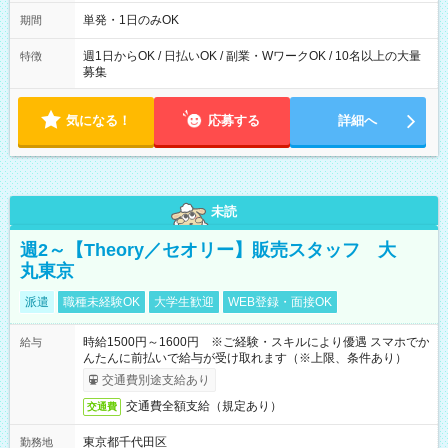
～21：00
単発・1日のみOK
期間
週1日からOK / 日払いOK / 副業・WワークOK / 10名以上の大量
特徴
募集
気になる！
応募する
詳細へ
未読
週2～【Theory／セオリー】販売スタッフ 大
丸東京
派遣
職種未経験OK
大学生歓迎
WEB登録・面接OK
時給1500円～1600円 ※ご経験・スキルにより優遇 スマホでか
給与
んたんに前払いで給与が受け取れます（※上限、条件あり）
交通費別途支給あり
交通費全額支給（規定あり）
交通費
東京都千代田区
勤務地