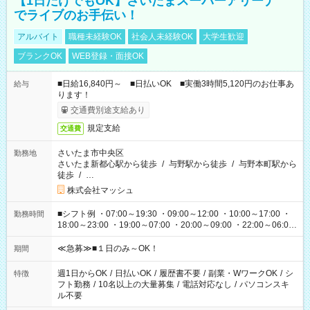
【1日だけでもOK】さいたまスーパーアリーナ
でライブのお手伝い！
アルバイト
職種未経験OK
社会人未経験OK
大学生歓迎
ブランクOK
WEB登録・面接OK
■日給16,840円～ ■日払いOK ■実働3時間5,120円のお仕事あ
給与
ります！
交通費別途支給あり
規定支給
交通費
さいたま市中央区
勤務地
さいたま新都心駅から徒歩
/
与野駅から徒歩
/
与野本町駅から
徒歩
/
…
株式会社マッシュ
■シフト例 ・07:00～19:30 ・09:00～12:00 ・10:00～17:00 ・
勤務時間
18:00～23:00 ・19:00～07:00 ・20:00～09:00 ・22:00～06:00
etc ★最短で3時間で5,120円のお仕事から 15時間で2万円近く稼
げるお仕事も！ ご希望のお時間に合わせてご紹介！ ※シフトは
≪急募≫■１日のみ～OK！
期間
現場によって異なります。 ※勿論、休憩時間はあるのでご安心
ください！
週1日からOK
/
日払いOK
/
履歴書不要
/
副業・WワークOK
/
シ
特徴
フト勤務
/
10名以上の大量募集
/
電話対応なし
/
パソコンスキ
ル不要