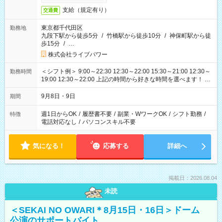
支給（規定有り）
交通費
東京都千代田区
勤務地
九段下駅から徒歩5分
/
竹橋駅から徒歩10分
/
神保町駅から徒
歩15分
/
…
株式会社ライブパワー
＜シフト例＞ 9:00～22:30 12:30～22:00 15:30～21:00 12:30～
勤務時間
19:00 12:30～22:00 上記の時間から好きな時間を選べます！ ※
時間は変更となる可能性があります
9月8日・9日
期間
週1日からOK
/
履歴書不要
/
副業・WワークOK
/
シフト勤務
/
特徴
電話対応なし
/
パソコンスキル不要
気になる！
応募する
詳細へ
掲載日：2026.08.04
未読
＜SEKAI NO OWARI＊8月15日・16日＞ドーム
公演のサポートバイト