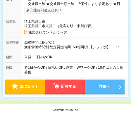
＋交通費支給 ★交通費全額支給！ ┗案件により規定あり ★日払
いOK！（規定あり） ┗働いたその日に現金GET♪ お仕事後はコ
交通費別途支給あり
ンビニATMから 日払い分を引き落とせます！ 【試用期間】試
用期間なし
埼玉県川口市
勤務地
埼玉県川口市東川口（最寄り駅：東川口駅）
株式会社ワンベルウッズ
勤務時間は指定なし
勤務時間
変形労働時間制 想定労働時間160時間/月 【シフト例】 ・8：00
～21：00
単発・1日のみOK
期間
週1日からOK / 日払いOK / 副業・WワークOK / 10名以上の大量
特徴
募集
気になる！
応募する
詳細へ
Copyright © en Inc.