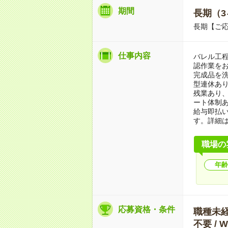
期間
長期（3
長期【ご応
仕事内容
バレル工
認作業をお
完成品を
型連休あ
残業あり
ート体制
給与即払
す。詳細
職場の
年齢
応募資格・条件
職種未経験
不要 /