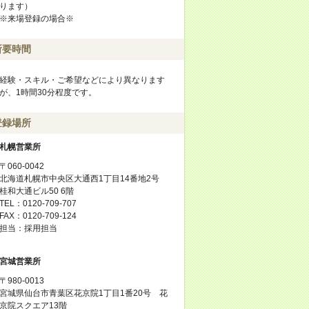
ります）
※来場登録の場合※
所要時間
経験・スキル・ご希望などにより異なります
が、1時間30分程度です。
登録場所
札幌営業所
〒060-0042
北海道札幌市中央区大通西1丁目14番地2号
桂和大通ビル50 6階
TEL：0120-709-707
FAX：0120-709-124
担当：採用担当
宮城営業所
〒980-0013
宮城県仙台市青葉区花京院1丁目1番20号 花
京院スクエア13階