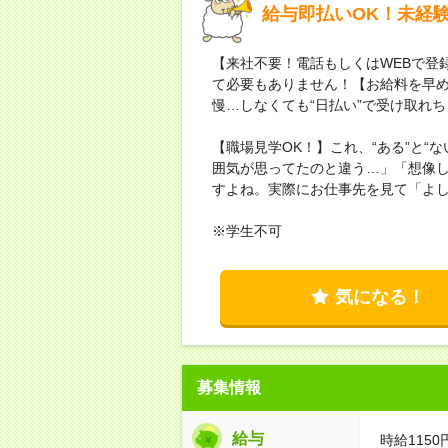
給与即払いOK！未経
【来社不要！電話もしくはWEBで登
て必要もありません！【お給料を早
慢…しなくても“日払い”で受け取れ
【職場見学OK！】これ、“ある”と“
囲気が思ってたのと違う…」「想像
すよね。実際にお仕事先を見て「よ
※学生不可
気になる！
募集情報
給与
時給1150