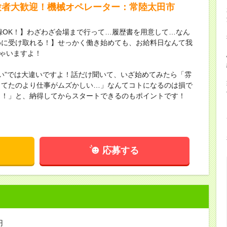
験者大歓迎！機械オペレーター：常陸太田市
録OK！】わざわざ会場まで行って…履歴書を用意して…なん
めに受け取れる！】せっかく働き始めても、お給料日なんて我
ちゃいますよ！
ない”では大違いですよ！話だけ聞いて、いざ始めてみたら「雰
してたのより仕事がムズかしい…」なんてコトになるのは損で
し！」と、納得してからスタートできるのもポイントです！
応募する
円