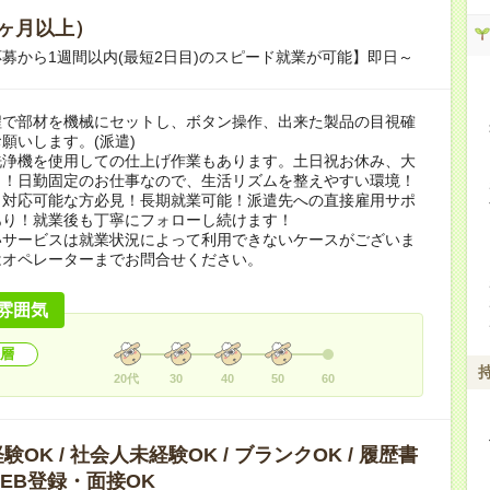
ヶ月以上）
募から1週間以内(最短2日目)のスピード就業が可能】即日～
程で部材を機械にセットし、ボタン操作、出来た製品の目視確
願いします。(派遣)
洗浄機を使用しての仕上げ作業もあります。土日祝お休み、大
り！日勤固定のお仕事なので、生活リズムを整えやすい環境！
、対応可能な方必見！長期就業可能！派遣先への直接雇用サポ
あり！就業後も丁寧にフォローし続けます！
いサービスは就業状況によって利用できないケースがございま
はオペレーターまでお問合せください。
雰囲気
層
20代
30
40
50
60
OK / 社会人未経験OK / ブランクOK / 履歴書
 WEB登録・面接OK