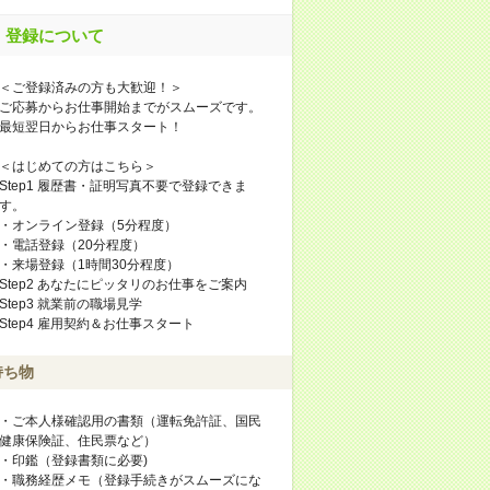
登録について
＜ご登録済みの方も大歓迎！＞
ご応募からお仕事開始までがスムーズです。
最短翌日からお仕事スタート！
＜はじめての方はこちら＞
Step1 履歴書・証明写真不要で登録できま
す。
・オンライン登録（5分程度）
・電話登録（20分程度）
・来場登録（1時間30分程度）
Step2 あなたにピッタリのお仕事をご案内
Step3 就業前の職場見学
Step4 雇用契約＆お仕事スタート
持ち物
・ご本人様確認用の書類（運転免許証、国民
健康保険証、住民票など）
・印鑑（登録書類に必要)
・職務経歴メモ（登録手続きがスムーズにな