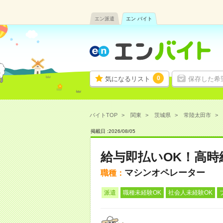
エン派遣
エン バイト
0
気になるリスト
保存した希
バイトTOP
関東
茨城県
常陸太田市
掲載日 :
2026
/
08
/
05
給与即払いOK！高
マシンオペレーター
職種：
派遣
職種未経験OK
社会人未経験OK