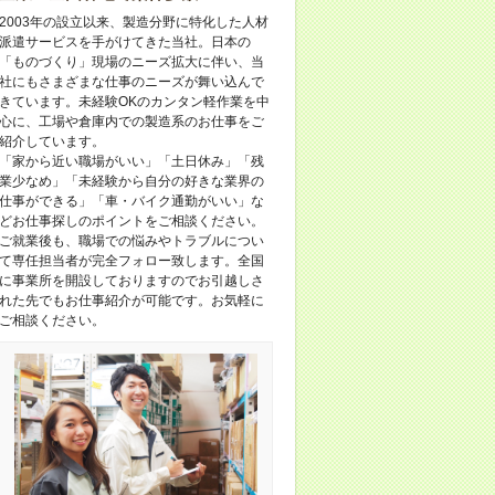
2003年の設立以来、製造分野に特化した人材
派遣サービスを手がけてきた当社。日本の
「ものづくり」現場のニーズ拡大に伴い、当
社にもさまざまな仕事のニーズが舞い込んで
きています。未経験OKのカンタン軽作業を中
心に、工場や倉庫内での製造系のお仕事をご
紹介しています。
「家から近い職場がいい」「土日休み」「残
業少なめ」「未経験から自分の好きな業界の
仕事ができる」「車・バイク通勤がいい」な
どお仕事探しのポイントをご相談ください。
ご就業後も、職場での悩みやトラブルについ
て専任担当者が完全フォロー致します。全国
に事業所を開設しておりますのでお引越しさ
れた先でもお仕事紹介が可能です。お気軽に
ご相談ください。