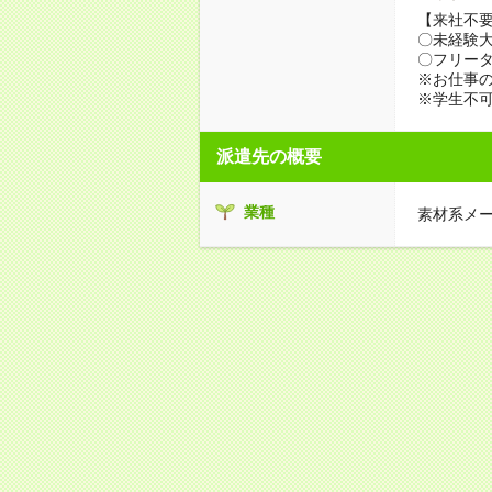
【来社不要
〇未経験
〇フリータ
※お仕事の
※学生不
派遣先の概要
業種
素材系メ