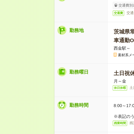
交通費別
交通
交通費
勤務地
茨城県
車通勤O
西金駅～ 
素材系メ
勤務曜日
土日祝
月～金
土
休日休暇
勤務時間
8:00～17:
※表記のう
残
残業時間