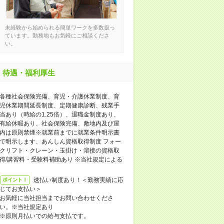
未経験から始められる簡単ワークを多数扱っ
ています。勤務地もお気軽にご相談くださ
い。
待遇・福利厚生
各種社会保険完備、育児・介護休業制度、育
児休業期間延長制度、定期健康診断、残業手
当あり（時給の1.25倍）、退職金制度あり、
有給休暇あり、社会保険完備、敷地内及び屋
内は原則禁煙※就業前までに就業条件明示書
で明示します、あんしん資格取得制度 フォー
クリフト・クレーン・玉掛け・溶接の資格取
得/講習料・受験料補助あり ※当社規定による
速払い制度あり！＜勤務実績に応
ポイント！
じてお支払い＞
お気軽に当社担当までお問い合わせくださ
い。※当社規定あり
※原則月払いでの給与支払です。