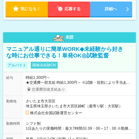
気になる！
応募する
詳細へ
未読
マニュアル通りに簡単WORK◆未経験から好き
な時にお仕事できる！単発OK◎試験監督
アルバイト
職種未経験OK
時給1,300円～
給与
★交通費一部支給 時給1,300円～ ※試験・役割により手当あり
※勤務回数により昇給あり 【即給（前払い）オプションあ
交通費別途支給あり
り！】 希望される場合、勤務から1週間ほどで給与の一部を受け
取れます。 ※手数料418円がかかります。 【過去試験日の収入
さいたま市大宮区
勤務地
例】 ・河合塾模擬試験 8:30～17:30（休憩1時間） 時給1,300円
埼玉県埼玉県さいたま市大宮区錦町（最寄り駅：大宮駅）
×8時間＝日収10,400円＋交通費 ※当日の役割により時給＋100
円の場合あり ・国家試験 7:00～13:30（休憩なし） 時給1,300
株式会社全国試験運営センター
円（役割手当＋100円）×6時間＝日収8,400円＋交通費 【試用期
間】試用期間なし
シフト制
勤務時間
1日あたりの実働時間：最大7時間/日 09：00～17：00 ※勤務時
間は 試験により異なります。