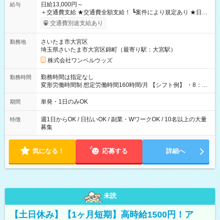
日給13,000円～
給与
＋交通費支給 ★交通費全額支給！ ┗案件により規定あり ★日払
いOK！（規定あり） ┗働いたその日に現金GET♪ お仕事後はコ
交通費別途支給あり
ンビニATMから 日払い分を引き落とせます！ 【試用期間】試
用期間なし
さいたま市大宮区
勤務地
埼玉県さいたま市大宮区錦町（最寄り駅：大宮駅）
株式会社ワンベルウッズ
勤務時間は指定なし
勤務時間
変形労働時間制 想定労働時間160時間/月 【シフト例】 ・8：00
～21：00
単発・1日のみOK
期間
週1日からOK / 日払いOK / 副業・WワークOK / 10名以上の大量
特徴
募集
気になる！
応募する
詳細へ
未読
【土日休み】【1ヶ月短期】高時給1500円！ア