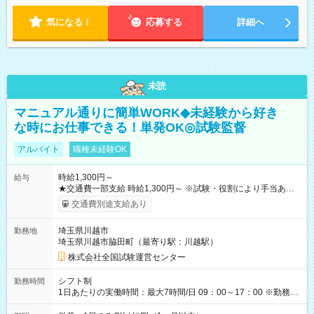
気になる！
応募する
詳細へ
未読
マニュアル通りに簡単WORK◆未経験から好き
な時にお仕事できる！単発OK◎試験監督
アルバイト
職種未経験OK
時給1,300円～
給与
★交通費一部支給 時給1,300円～ ※試験・役割により手当あり
※勤務回数により昇給あり 【即給（前払い）オプションあ
交通費別途支給あり
り！】 希望される場合、勤務から1週間ほどで給与の一部を受け
取れます。 ※手数料418円がかかります。 【過去試験日の収入
埼玉県川越市
勤務地
例】 ・河合塾模擬試験 8:30～17:30（休憩1時間） 時給1,300円
埼玉県川越市脇田町（最寄り駅：川越駅）
×8時間＝日収10,400円＋交通費 ※当日の役割により時給＋100
円の場合あり ・国家試験 7:00～13:30（休憩なし） 時給1,300
株式会社全国試験運営センター
円（役割手当＋100円）×6時間＝日収8,400円＋交通費 【試用期
間】試用期間なし
シフト制
勤務時間
1日あたりの実働時間：最大7時間/日 09：00～17：00 ※勤務時
間は 試験により異なります。