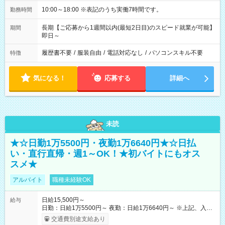
10:00～18:00 ※表記のうち実働7時間です。
勤務時間
長期【ご応募から1週間以内(最短2日目)のスピード就業が可能】
期間
即日～
履歴書不要
/
服装自由
/
電話対応なし
/
パソコンスキル不要
特徴
気になる！
応募する
詳細へ
未読
★☆日勤1万5500円・夜勤1万6640円★☆日払
い・直行直帰・週1～OK！★初バイトにもオス
スメ★
アルバイト
職種未経験OK
日給15,500円～
給与
日勤：日給1万5500円～ 夜勤：日給1万6640円～ ※上記、入社
祝手当4000円含む(25勤務まで) ┗新任研修の終了から100日以内
交通費別途支給あり
┗規定あり ／ 経験や年齢を問わず、 頑張った方全員に支給され