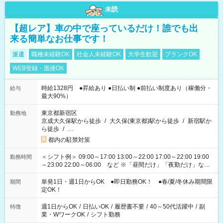
未読
【超レア】車の中で座っているだけ！誰でも出
来る簡単なお仕事です！
派遣
職種未経験OK
社会人未経験OK
大学生歓迎
ブランクOK
WEB登録・面接OK
時給1328円 ●昇給あり ●日払い制 ●前払い制度あり（稼働分・
給与
最大90%）
東京都新宿区
勤務地
京成大久保駅から徒歩
/
大久保(東京都)駅から徒歩
/
新宿駅か
ら徒歩
/
…
都内の駐禁対策
＜シフト例＞ 09:00～17:00 13:00～22:00 17:00～22:00 19:00
勤務時間
～23:00 22:00～06:00 など ※「昼間だけ」「夜勤だけ」など
の希望OK
単発1日・週1日からOK ●即日勤務OK！ ●春/夏/冬休み期間限
期間
定OK！
週1日からOK
/
日払いOK
/
履歴書不要
/
40～50代活躍中
/
副
特徴
業・WワークOK
/
シフト勤務