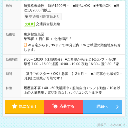
無資格未経験：時給1500円～ ■週払いOK ■扶養内OK ■日
給与
収1万2000円以上
交通費別途支給あり
交通費全額支給
交通費
東京都豊島区
勤務地
巣鴨駅
/
目白駅
/
北池袋駅
/
…
≪自宅からドアtoドアで30分以内！≫ご希望の勤務地を紹介
します。
9:00～18:00（休憩60分） ■ご希望があれば下記シフトもOK！
勤務時間
早番 7:00～16:00 遅番 10:00～19:00 夜勤 16:30～翌9:30 「家族
と休みを合わせたい」 「余裕を持って夕飯の準備がしたい」
「できれば残業はしたくない」 など、ご希望を教えてください
【8月中のスタートOK！急募！】2カ月～ ■ご応募から最短2～
期間
ね。 ※Wワーク希望の方へ 今ご覧のお仕事で希望する勤務時間
3日後に就業が可能です！
と、もう1つのお仕事の勤務時間。 合計で週40時間を超える場
合は応募できません。
履歴書不要
/
40～50代活躍中
/
服装自由
/
シフト勤務
/
10名以
特徴
上の大量募集
/
電話対応なし
/
パソコンスキル不要
気になる！
応募する
詳細へ
掲載日：2026.08.07