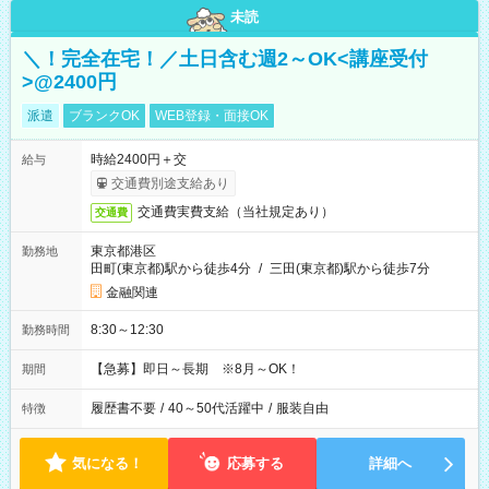
未読
＼！完全在宅！／土日含む週2～OK<講座受付
>@2400円
派遣
ブランクOK
WEB登録・面接OK
時給2400円＋交
給与
交通費別途支給あり
交通費実費支給（当社規定あり）
交通費
東京都港区
勤務地
田町(東京都)駅から徒歩4分
/
三田(東京都)駅から徒歩7分
金融関連
8:30～12:30
勤務時間
【急募】即日～長期 ※8月～OK！
期間
履歴書不要
/
40～50代活躍中
/
服装自由
特徴
気になる！
応募する
詳細へ