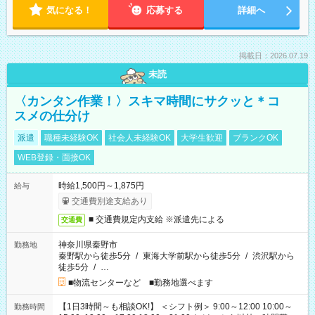
気になる！
応募する
詳細へ
掲載日：2026.07.19
未読
〈カンタン作業！〉スキマ時間にサクッと＊コ
スメの仕分け
派遣
職種未経験OK
社会人未経験OK
大学生歓迎
ブランクOK
WEB登録・面接OK
時給1,500円～1,875円
給与
交通費別途支給あり
■ 交通費規定内支給 ※派遣先による
交通費
神奈川県秦野市
勤務地
秦野駅から徒歩5分
/
東海大学前駅から徒歩5分
/
渋沢駅から
徒歩5分
/
…
■物流センターなど ■勤務地選べます
【1日3時間～も相談OK!】 ＜シフト例＞ 9:00～12:00 10:00～
勤務時間