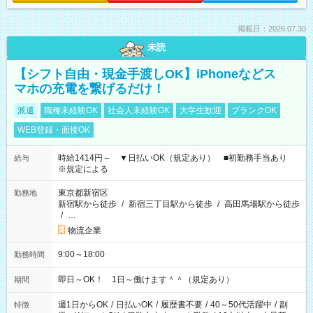
掲載日：2026.07.30
未読
【シフト自由・現金手渡しOK】iPhoneなどス
マホの充電を繋げるだけ！
派遣
職種未経験OK
社会人未経験OK
大学生歓迎
ブランクOK
WEB登録・面接OK
時給1414円～ ▼日払いOK（規定あり） ■初勤務手当あり
給与
※規定による
東京都新宿区
勤務地
新宿駅から徒歩
/
新宿三丁目駅から徒歩
/
高田馬場駅から徒歩
/
…
物流企業
9:00～18:00
勤務時間
即日～OK！ 1日～働けます＾＾（規定あり）
期間
週1日からOK
/
日払いOK
/
履歴書不要
/
40～50代活躍中
/
副
特徴