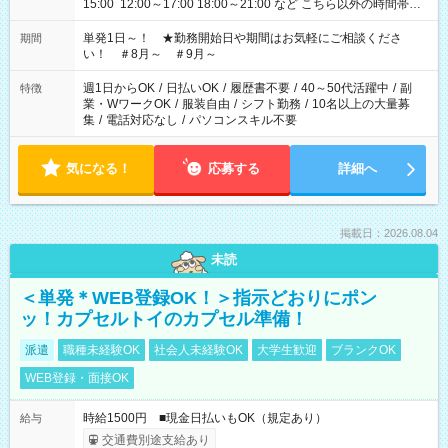
15:00 12:00～17:00 18:00～21:00 など こちら以外の時間帯も
お気軽にご相談ください！
単発1日～！ ★勤務開始日や期間はお気軽にご相談くださ
期間
い！ ＃8月～ ＃9月～
週1日からOK
/
日払いOK
/
履歴書不要
/
40～50代活躍中
/
副
特徴
業・WワークOK
/
服装自由
/
シフト勤務
/
10名以上の大量募
集
/
電話対応なし
/
パソコンスキル不要
気になる！
応募する
詳細へ
掲載日：2026.08.04
未読
＜単発＊WEB登録OK！＞指示どおりにポン
ッ！カプセルトイのカプセル準備！
派遣
職種未経験OK
社会人未経験OK
大学生歓迎
ブランクOK
WEB登録・面接OK
時給1500円 ■現金日払いもOK（規定あり）
給与
交通費別途支給あり