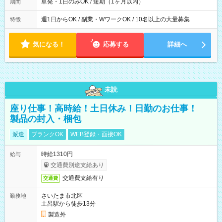
単発・1日のみOK / 短期（1ヶ月以内）
期間
週1日からOK / 副業・WワークOK / 10名以上の大量募集
特徴
気になる！
応募する
詳細へ
未読
座り仕事！高時給！土日休み！日勤のお仕事！
製品の封入・梱包
派遣
ブランクOK
WEB登録・面接OK
時給1310円
給与
交通費別途支給あり
交通費支給有り
交通費
さいたま市北区
勤務地
土呂駅から徒歩13分
製造外