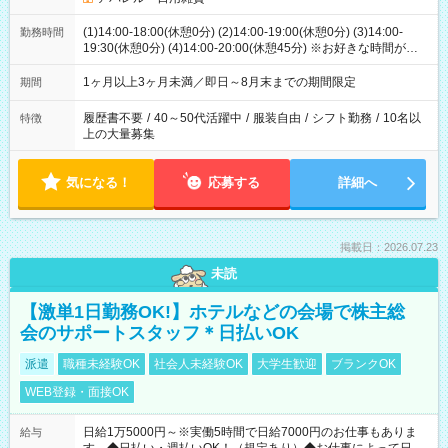
(1)14:00-18:00(休憩0分) (2)14:00-19:00(休憩0分) (3)14:00-
勤務時間
19:30(休憩0分) (4)14:00-20:00(休憩45分) ※お好きな時間が選べ
ます
1ヶ月以上3ヶ月未満／即日～8月末までの期間限定
期間
履歴書不要
/
40～50代活躍中
/
服装自由
/
シフト勤務
/
10名以
特徴
上の大量募集
気になる！
応募する
詳細へ
掲載日：2026.07.23
未読
【激単1日勤務OK!】ホテルなどの会場で株主総
会のサポートスタッフ＊日払いOK
派遣
職種未経験OK
社会人未経験OK
大学生歓迎
ブランクOK
WEB登録・面接OK
日給1万5000円～※実働5時間で日給7000円のお仕事もありま
給与