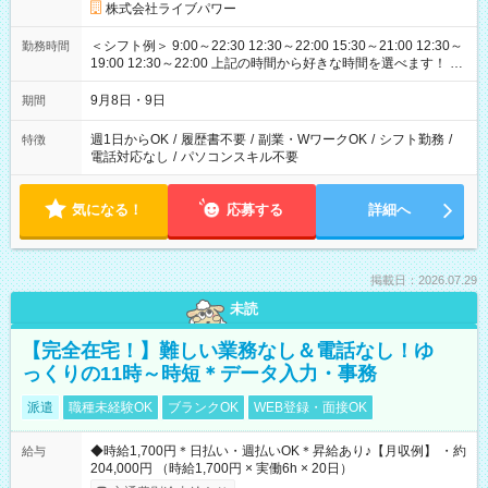
株式会社ライブパワー
＜シフト例＞ 9:00～22:30 12:30～22:00 15:30～21:00 12:30～
勤務時間
19:00 12:30～22:00 上記の時間から好きな時間を選べます！ ※
時間は変更となる可能性があります
9月8日・9日
期間
週1日からOK
/
履歴書不要
/
副業・WワークOK
/
シフト勤務
/
特徴
電話対応なし
/
パソコンスキル不要
気になる！
応募する
詳細へ
掲載日：2026.07.29
未読
【完全在宅！】難しい業務なし＆電話なし！ゆ
っくりの11時～時短＊データ入力・事務
派遣
職種未経験OK
ブランクOK
WEB登録・面接OK
◆時給1,700円＊日払い・週払いOK＊昇給あり♪【月収例】 ・約
給与
204,000円 （時給1,700円 × 実働6h × 20日）