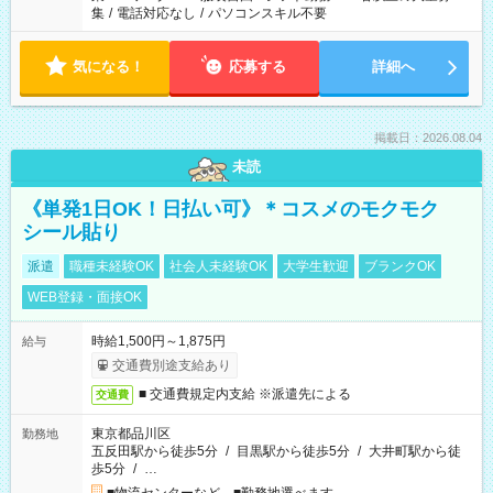
集
/
電話対応なし
/
パソコンスキル不要
気になる！
応募する
詳細へ
掲載日：2026.08.04
未読
《単発1日OK！日払い可》＊コスメのモクモク
シール貼り
派遣
職種未経験OK
社会人未経験OK
大学生歓迎
ブランクOK
WEB登録・面接OK
時給1,500円～1,875円
給与
交通費別途支給あり
■ 交通費規定内支給 ※派遣先による
交通費
東京都品川区
勤務地
五反田駅から徒歩5分
/
目黒駅から徒歩5分
/
大井町駅から徒
歩5分
/
…