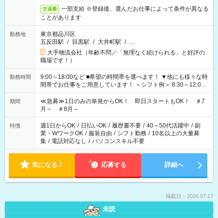
一部支給 ※登録後、選んだお仕事によって条件が異なる
交通費
ことがあります
東京都品川区
勤務地
五反田駅
/
目黒駅
/
大井町駅
/
…
大手物流会社（年齢不問／「無理なく続けられる」と好評の
職場です！）
9:00～18:00など ■希望の時間帯を選べます！ ▼他にも様々な時
勤務時間
間帯でお仕事をご用意しています！ ＜シフト例＞ 8:30～12:00
17:00～22:00 13:00～22:00 22:00～翌6:00 など
≪急募≫1日のみの単発からOK！ 即日スタートもOK！ ＃7
期間
月～ ＃8月～
週1日からOK
/
日払いOK
/
履歴書不要
/
40～50代活躍中
/
副
特徴
業・WワークOK
/
服装自由
/
シフト勤務
/
10名以上の大量募
集
/
電話対応なし
/
パソコンスキル不要
気になる！
応募する
詳細へ
掲載日：2026.07.17
未読