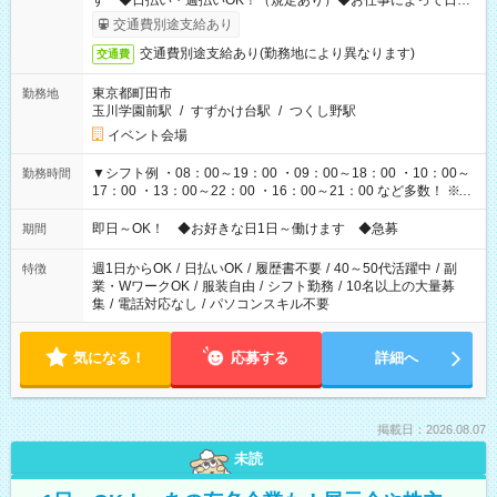
す ◆日払い・週払いOK！（規定あり）◆お仕事によって日給
も異なります
交通費別途支給あり
交通費別途支給あり(勤務地により異なります)
交通費
東京都町田市
勤務地
玉川学園前駅
/
すずかけ台駅
/
つくし野駅
イベント会場
▼シフト例 ・08：00～19：00 ・09：00～18：00 ・10：00～
勤務時間
17：00 ・13：00～22：00 ・16：00～21：00 など多数！ ※お
仕事により勤務時間が異なります
即日～OK！ ◆お好きな日1日～働けます ◆急募
期間
週1日からOK
/
日払いOK
/
履歴書不要
/
40～50代活躍中
/
副
特徴
業・WワークOK
/
服装自由
/
シフト勤務
/
10名以上の大量募
集
/
電話対応なし
/
パソコンスキル不要
気になる！
応募する
詳細へ
掲載日：2026.08.07
未読