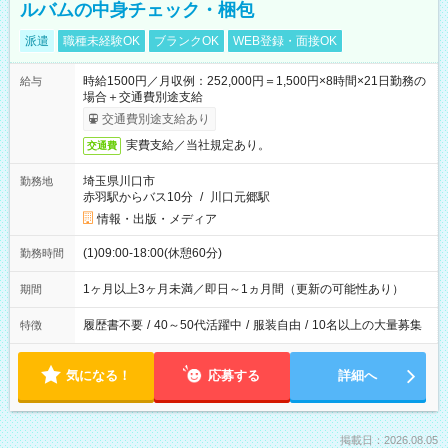
ルバムの中身チェック・梱包
派遣
職種未経験OK
ブランクOK
WEB登録・面接OK
時給1500円／月収例：252,000円＝1,500円×8時間×21日勤務の
給与
場合＋交通費別途支給
交通費別途支給あり
実費支給／当社規定あり。
交通費
埼玉県川口市
勤務地
赤羽駅からバス10分
/
川口元郷駅
情報・出版・メディア
(1)09:00-18:00(休憩60分)
勤務時間
1ヶ月以上3ヶ月未満／即日～1ヵ月間（更新の可能性あり）
期間
履歴書不要
/
40～50代活躍中
/
服装自由
/
10名以上の大量募集
特徴
気になる！
応募する
詳細へ
掲載日：2026.08.05