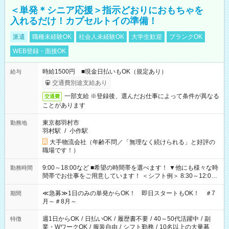
＜単発＊シニア応援＞指示どおりにおもちゃを
入れるだけ！カプセルトイの準備！
派遣
職種未経験OK
社会人未経験OK
大学生歓迎
ブランクOK
WEB登録・面接OK
時給1500円 ■現金日払いもOK（規定あり）
給与
交通費別途支給あり
一部支給 ※登録後、選んだお仕事によって条件が異なる
交通費
ことがあります
東京都羽村市
勤務地
羽村駅
/
小作駅
大手物流会社（年齢不問／「無理なく続けられる」と好評の
職場です！）
9:00～18:00など ■希望の時間帯を選べます！ ▼他にも様々な時
勤務時間
間帯でお仕事をご用意しています！ ＜シフト例＞ 8:30～12:00
17:00～22:00 13:00～22:00 22:00～翌6:00 など
≪急募≫1日のみの単発からOK！ 即日スタートもOK！ ＃7
期間
月～＃8月～
週1日からOK
/
日払いOK
/
履歴書不要
/
40～50代活躍中
/
副
特徴
業・WワークOK
/
服装自由
/
シフト勤務
/
10名以上の大量募