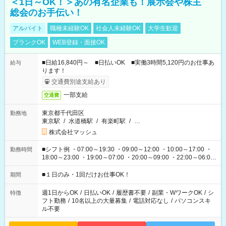
＜1日～OK！＞あの有名企業も！展示会や株主
総会のお手伝い！
アルバイト
職種未経験OK
社会人未経験OK
大学生歓迎
ブランクOK
WEB登録・面接OK
■日給16,840円～ ■日払いOK ■実働3時間5,120円のお仕事あ
給与
ります！
交通費別途支給あり
一部支給
交通費
東京都千代田区
勤務地
東京駅
/
水道橋駅
/
有楽町駅
/
…
株式会社マッシュ
■シフト例 ・07:00～19:30 ・09:00～12:00 ・10:00～17:00 ・
勤務時間
18:00～23:00 ・19:00～07:00 ・20:00～09:00 ・22:00～06:00
etc ★最短で3時間で5,120円のお仕事から 15時間で2万円近く稼
げるお仕事も！ ご希望のお時間に合わせてご紹介！ ※シフトは
■１日のみ・1回だけお仕事OK！
期間
現場によって異なります。 ※勿論、休憩時間はあるのでご安心
ください！
週1日からOK
/
日払いOK
/
履歴書不要
/
副業・WワークOK
/
シ
特徴
フト勤務
/
10名以上の大量募集
/
電話対応なし
/
パソコンスキ
ル不要