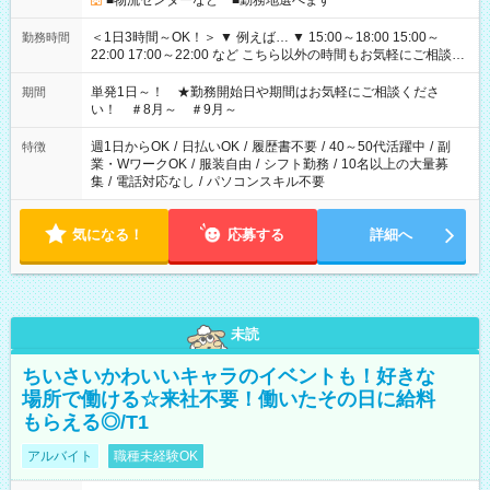
■物流センターなど ■勤務地選べます
＜1日3時間～OK！＞ ▼ 例えば… ▼ 15:00～18:00 15:00～
勤務時間
22:00 17:00～22:00 など こちら以外の時間もお気軽にご相談く
ださい！
単発1日～！ ★勤務開始日や期間はお気軽にご相談くださ
期間
い！ ＃8月～ ＃9月～
週1日からOK
/
日払いOK
/
履歴書不要
/
40～50代活躍中
/
副
特徴
業・WワークOK
/
服装自由
/
シフト勤務
/
10名以上の大量募
集
/
電話対応なし
/
パソコンスキル不要
気になる！
応募する
詳細へ
未読
ちいさいかわいいキャラのイベントも！好きな
場所で働ける☆来社不要！働いたその日に給料
もらえる◎/T1
アルバイト
職種未経験OK