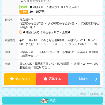
交通費別途支給あり
◆全額支給 ＊家が少し遠くても安心！
交通費
20～25万円
月収例
東京都港区
勤務地
竹芝駅から徒歩2分
/
浜松町駅から徒歩4分
/
大門(東京都)駅か
ら徒歩5分
/
…
◆港区にある情報セキュリティ企業◆
◆11：00～18：30のうち実働6時間、休憩60分 ※11：00～18：
勤務時間
00 または 11：30～18：30 。*。ブランクOK！。*。 例え
ば前職が、 在宅/財団法人/事務/コールセンター/受付/販売/カフェ
スタッフ スイーツ販売/ホテルフロント/化粧品販売/など 様々な
＜急募＞即日～長期／8月～9月～も相談OK！応募から最短即日
期間
業界から入社して活躍されています♪
には選考案内♪
日払いOK
/
履歴書不要
/
40～50代活躍中
/
副業・WワークOK
/
特徴
服装自由
/
電話対応なし
気になる！
応募する
詳細へ
掲載日：2026.07.23
未読