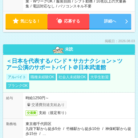
業・WワークOK
/
服装自由
/
シフト勤務
/
10名以上の大量募
集
/
電話対応なし
/
パソコンスキル不要
気になる！
応募する
詳細へ
掲載日：2026.08.03
未読
＜日本を代表するバンド＊サカナクション＞ツ
アー公演のサポートバイト＠日本武道館
アルバイト
職種未経験OK
社会人未経験OK
大学生歓迎
ブランクOK
時給1250円～
給与
交通費別途支給あり
支給（規定有り）
交通費
東京都千代田区
勤務地
九段下駅から徒歩5分
/
竹橋駅から徒歩10分
/
神保町駅から徒
歩15分
/
…