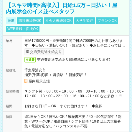
【スキマ時間×高収入】日給1.5万～日払い！屋
内展示会のイス並べスタッフ
派遣
職種未経験OK
社会人未経験OK
大学生歓迎
ブランクOK
WEB登録・面接OK
日給1万5000円～※実働5時間で日給7000円のお仕事もありま
給与
す ◆日払い・週払いOK！（規定あり）◆お仕事によって日給
も異なります
交通費別途支給あり
交通費別途支給あり(勤務地により異なります)
交通費
千葉県浦安市
勤務地
浦安(千葉県)駅
/
舞浜駅
/
新浦安駅
/
…
屋内展示会場
▼シフト例 ・08：00～19：00 ・09：00～18：00 ・10：00～
勤務時間
17：00 ・13：00～22：00 ・16：00～21：00 など多数！ ※お
仕事により勤務時間が異なります
お好きな日1日～OK！すぐに働けます！ ◆急募
期間
週1日からOK
/
日払いOK
/
履歴書不要
/
40～50代活躍中
/
副
特徴
業・WワークOK
/
服装自由
/
シフト勤務
/
10名以上の大量募
集
/
電話対応なし
/
パソコンスキル不要