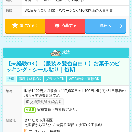
単発・1日のみOK / 短期（1ヶ月以内）
期間
週1日からOK / 副業・WワークOK / 10名以上の大量募集
特徴
気になる！
応募する
詳細へ
未読
【未経験OK】【服装＆髪色自由！】お菓子のピ
ッキング・シール貼り｜短期
派遣
職種未経験OK
ブランクOK
WEB登録・面接OK
時給1400円／月収例：117,600円＝1,400円×4時間×21日勤務の
給与
場合＋交通費別途支給
交通費別途支給あり
実費支給／当社規定あり。
交通費
さいたま市見沼区
勤務地
七里駅から車6分
/
大宮公園駅
/
大宮(埼玉県)駅
アパレル・日用雑貨