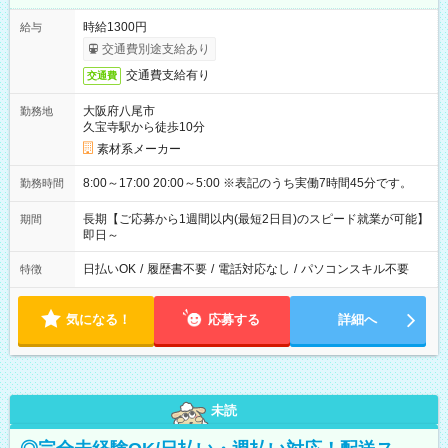
時給1300円
給与
交通費別途支給あり
交通費支給有り
交通費
大阪府八尾市
勤務地
久宝寺駅から徒歩10分
素材系メーカー
8:00～17:00 20:00～5:00 ※表記のうち実働7時間45分です。
勤務時間
長期【ご応募から1週間以内(最短2日目)のスピード就業が可能】
期間
即日～
日払いOK
/
履歴書不要
/
電話対応なし
/
パソコンスキル不要
特徴
気になる！
応募する
詳細へ
未読