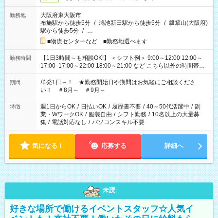
大阪府東大阪市
勤務地
布施駅から徒歩5分
/
鴻池新田駅から徒歩5分
/
瓢箪山(大阪府)
駅から徒歩5分
/
…
■物流センターなど ■勤務地選べます
【1日3時間～も相談OK!】 ＜シフト例＞ 9:00～12:00 12:00～
勤務時間
17:00 17:00～22:00 18:00～21:00 など こちら以外の時間帯も
お気軽にご相談ください！
単発1日～！ ★勤務開始日や期間はお気軽にご相談くださ
期間
い！ ＃8月～ ＃9月～
週1日からOK
/
日払いOK
/
履歴書不要
/
40～50代活躍中
/
副
特徴
業・WワークOK
/
服装自由
/
シフト勤務
/
10名以上の大量募
集
/
電話対応なし
/
パソコンスキル不要
気になる！
応募する
詳細へ
未読
好きな場所で働けるイベントスタッフ☆人気イ