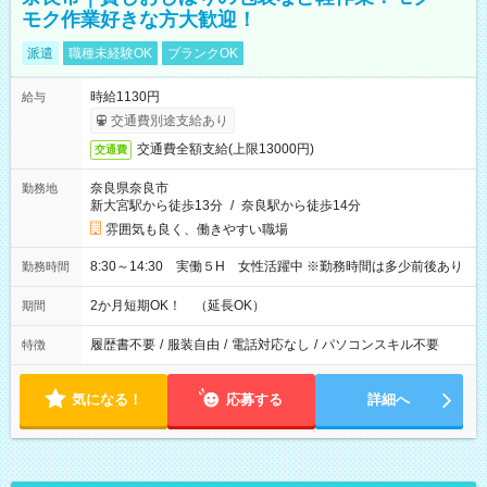
モク作業好きな方大歓迎！
派遣
職種未経験OK
ブランクOK
時給1130円
給与
交通費別途支給あり
交通費全額支給(上限13000円)
交通費
奈良県奈良市
勤務地
新大宮駅から徒歩13分
/
奈良駅から徒歩14分
雰囲気も良く、働きやすい職場
8:30～14:30 実働５H 女性活躍中 ※勤務時間は多少前後あり
勤務時間
2か月短期OK！ （延長OK）
期間
履歴書不要
/
服装自由
/
電話対応なし
/
パソコンスキル不要
特徴
気になる！
応募する
詳細へ