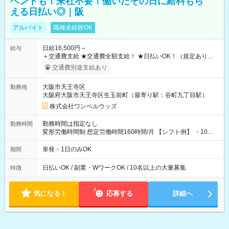
ベントも！来社不要！働いたその日に給料もら
える日払い◎｜阪
アルバイト
職種未経験OK
日給16,500円～
給与
＋交通費支給 ★交通費全額支給！ ★日払いOK！（規定あり） ┗
働いたその日に現金GET♪ お仕事後はコンビニATMから 日払
交通費別途支給あり
い分を引き落とせます！ 【試用期間】試用期間なし
大阪市天王寺区
勤務地
大阪府大阪市天王寺区生玉前町（最寄り駅：谷町九丁目駅）
株式会社ワンベルウッズ
勤務時間は指定なし
勤務時間
変形労働時間制 想定労働時間160時間/月 【シフト例】 ・10：
00～20：00
単発・1日のみOK
期間
日払いOK / 副業・WワークOK / 10名以上の大量募集
特徴
気になる！
応募する
詳細へ