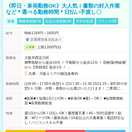
《即日・単発勤務OK》大人気！書類の封入作業
など＊選べる勤務時間＊日払い手渡し〇
派遣
職種未経験OK
社会人未経験OK
大学生歓迎
ブランクOK
時給1284円～1605円
給与
交通費別途支給あり
上限1,000円/日
交通費
大阪市西淀川区
勤務地
御幣島駅から徒歩10分
/
千船駅から徒歩12分
/
尼崎(阪神線)駅
から【登録地】徒歩1分
/
…
兵庫・大阪エリアの物流倉庫内
(1)9:00～17:00※休憩1ｈ (2)17:30～21:30 (3)21:15～翌8:00※休
勤務時間
憩1ｈ 日勤・夕勤・夜勤からお選びいただけます！ ご希望に合
わせて働けるお仕事です(*^^*) 【その他選べる勤務時間】 8-17
時/9-17時/9-18時/10-18時/11-21時/18-22時/20-翌4時/21-翌5
■急募■ド短期1日だけOK☆ ■単発OK ■週1～OK！ ■短期勤務歓
期間
時/22-翌6時/0-翌8時 ご自身のご都合で選んで頂ける完全自由シ
迎 ■長期勤務歓迎
フト！
週1日からOK
/
日払いOK
/
履歴書不要
/
40～50代活躍中
/
副
特徴
業・WワークOK
/
服装自由
/
10名以上の大量募集
/
電話対応な
し
/
パソコンスキル不要