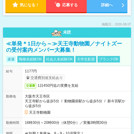
気になる！
応募する
詳細へ
掲載日：2026.08.07
未読
≪単発＊1日から～≫天王寺動物園／ナイトズー
の受付案内メンバー大募集！
派遣
職種未経験OK
社会人未経験OK
大学生歓迎
ブランクOK
1177円
給与
交通費別途支給あり
1日450円迄の実費を支給
交通費
大阪市天王寺区
勤務地
天王寺駅から徒歩5分
/
動物園前駅から徒歩5分
/
新今宮駅か
ら徒歩5分
天王寺動物園
16時30分～20時00分（休憩0分）／実働3時間30分
勤務時間
≪短期＊単発≫ 8・9・10月限定！
期間