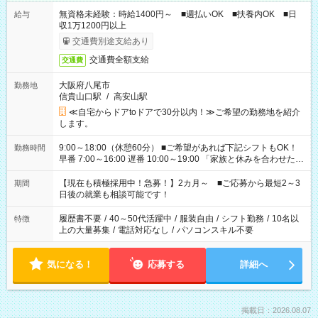
無資格未経験：時給1400円～ ■週払いOK ■扶養内OK ■日
給与
収1万1200円以上
交通費別途支給あり
交通費全額支給
交通費
大阪府八尾市
勤務地
信貴山口駅
/
高安山駅
≪自宅からドアtoドアで30分以内！≫ご希望の勤務地を紹介
します。
9:00～18:00（休憩60分） ■ご希望があれば下記シフトもOK！
勤務時間
早番 7:00～16:00 遅番 10:00～19:00 「家族と休みを合わせた
い」 「余裕を持って夕飯の準備がしたい」 「できれば残業はし
たくない」 など、ご希望を教えてくださいね。 ※Wワーク希望
【現在も積極採用中！急募！】2カ月～ ■ご応募から最短2～3
期間
の方へ 今ご覧のお仕事で希望する勤務時間と、もう1つのお仕事
日後の就業も相談可能です！
の勤務時間。 合計で週40時間を超える場合は応募できません。
履歴書不要
/
40～50代活躍中
/
服装自由
/
シフト勤務
/
10名以
特徴
上の大量募集
/
電話対応なし
/
パソコンスキル不要
気になる！
応募する
詳細へ
掲載日：2026.08.07