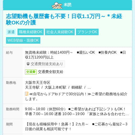
未読
志望動機も履歴書も不要！日収1.1万円～＊未経
験OKの介護
派遣
職種未経験OK
社会人未経験OK
ブランクOK
WEB登録・面接OK
無資格未経験：時給1400円～ ■週払いOK ■扶養内OK ■日
給与
収1万1200円以上
交通費別途支給あり
交通費全額支給
交通費
大阪市天王寺区
勤務地
天王寺駅
/
大阪上本町駅
/
鶴橋駅
/
…
≪自宅からドアtoドアで30分以内！≫ご希望の勤務地を紹介
します。
9:00～18:00（休憩60分） ■ご希望があれば下記シフトもOK！
勤務時間
早番 7:00～16:00 遅番 10:00～19:00 「家族と休みを合わせた
い」 「余裕を持って夕飯の準備がしたい」 「できれば残業はし
たくない」 など、ご希望を教えてくださいね。 ※Wワーク希望
【現在も積極採用中！急募！】2カ月～ ■ご応募から最短2～3
期間
の方へ 今ご覧のお仕事で希望する勤務時間と、もう1つのお仕事
日後の就業も相談可能です！
の勤務時間。 合計で週40時間を超える場合は応募できません。