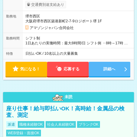
まで昇給の機会があります。 ■正社員登用制度あり ※月末締/翌
交通費別途支給あり
月25日支払い ※時間外手当、別途支給 ※深夜割増賃金 (22:00～
翌5:00までは時給が25%UPします) ☆給与前払い制度有！
堺市西区
勤務地
☆Amazon直雇用で安定して働けます！ 【試用期間】試用期間
大阪府堺市西区築港新町2-7-9ロジポート堺 1F
あり 試用期間の長さ：1週間 雇用形態、給与は本採用時と同じ
です。
アマゾンジャパン合同会社
シフト制
勤務時間
1日あたりの実働時間：最大8時間/日 シフト例 ・8時～17時 ・
12時～21時
日払いOK / 10名以上の大量募集
特徴
気になる！
応募する
詳細へ
未読
座り仕事！給与即払いOK！高時給！金属品の検
査、測定
派遣
職種未経験OK
社会人未経験OK
ブランクOK
WEB登録・面接OK