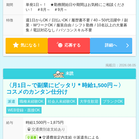
単発1日～！ ★勤務開始日や期間はお気軽にご相談くださ
期間
い！ ＃8月～ ＃9月～
週1日からOK
/
日払いOK
/
履歴書不要
/
40～50代活躍中
/
副
特徴
業・WワークOK
/
服装自由
/
シフト勤務
/
10名以上の大量募
集
/
電話対応なし
/
パソコンスキル不要
気になる！
応募する
詳細へ
掲載日：2026.08.05
未読
〈月1日～で副業にピッタリ＊時給1,500円～〉
コスメのカンタン仕分け
派遣
職種未経験OK
社会人未経験OK
大学生歓迎
ブランクOK
WEB登録・面接OK
時給1,500円～1,875円
給与
交通費別途支給あり
■ 交通費規定内支給 ※派遣先による
交通費