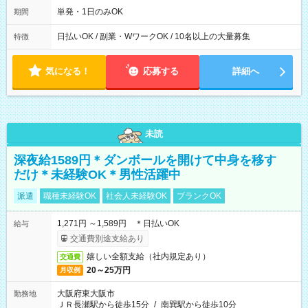
単発・1日のみOK
期間
日払いOK / 副業・WワークOK / 10名以上の大量募集
特徴
気になる！
応募する
詳細へ
未読
深夜給1589円＊ダンボールを開けて中身を移す
だけ＊未経験OK＊男性活躍中
派遣
職種未経験OK
社会人未経験OK
ブランクOK
1,271円 ～1,589円 ＊日払いOK
給与
交通費別途支給あり
嬉しい全額支給（社内規定あり）
交通費
20～25万円
月収例
大阪府東大阪市
勤務地
ＪＲ長瀬駅から徒歩15分
/
南巽駅から徒歩10分