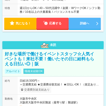
週1日からOK
/
40～50代活躍中
/
副業・WワークOK
/
シフト勤
特徴
務
/
10名以上の大量募集
/
パソコンスキル不要
気になる！
応募する
詳細へ
未読
好きな場所で働けるイベントスタッフ☆人気イ
ベントも！来社不要！働いたその日に給料もら
える日払い◎｜阪
アルバイト
職種未経験OK
日給16,500円～
給与
＋交通費支給 ★交通費全額支給！ ★日払いOK！（規定あり） ┗
働いたその日に現金GET♪ お仕事後はコンビニATMから 日払
交通費別途支給あり
い分を引き落とせます！ 【試用期間】試用期間なし
大阪市中央区
勤務地
大阪府大阪市中央区難波（最寄り駅：難波駅）