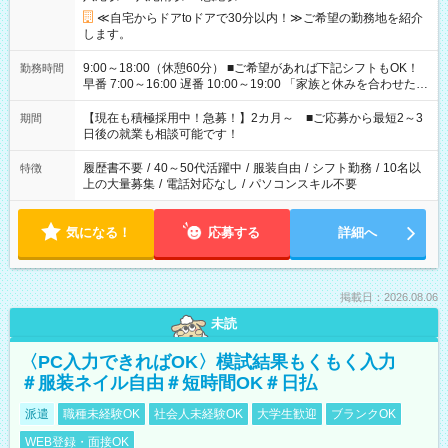
≪自宅からドアtoドアで30分以内！≫ご希望の勤務地を紹介
します。
9:00～18:00（休憩60分） ■ご希望があれば下記シフトもOK！
勤務時間
早番 7:00～16:00 遅番 10:00～19:00 「家族と休みを合わせた
い」 「余裕を持って夕飯の準備がしたい」 「できれば残業はし
たくない」 など、ご希望を教えてくださいね。 ※Wワーク希望
【現在も積極採用中！急募！】2カ月～ ■ご応募から最短2～3
期間
の方へ 今ご覧のお仕事で希望する勤務時間と、もう1つのお仕事
日後の就業も相談可能です！
の勤務時間。 合計で週40時間を超える場合は応募できません。
履歴書不要
/
40～50代活躍中
/
服装自由
/
シフト勤務
/
10名以
特徴
上の大量募集
/
電話対応なし
/
パソコンスキル不要
気になる！
応募する
詳細へ
掲載日：2026.08.06
未読
〈PC入力できればOK〉模試結果もくもく入力
＃服装ネイル自由＃短時間OK＃日払
派遣
職種未経験OK
社会人未経験OK
大学生歓迎
ブランクOK
WEB登録・面接OK