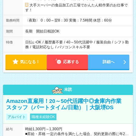
大手スーパーの食品加工の工場でかんたん軽作業のお仕事で
す！
〈夜勤〉 0：00～翌8：30 実働：7.5時間 休憩：60分
勤務時間
長期 開始日相談OK
期間
日払いOK
/
履歴書不要
/
40～50代活躍中
/
服装自由
/
シフト勤
特徴
務
/
電話対応なし
/
パソコンスキル不要
気になる！
応募する
詳細へ
未読
Amazon直雇用！20～50代活躍中◎倉庫内作業
スタッフ（パートタイム/日勤）｜大阪堺DS
アルバイト
職種未経験OK
時給1,300円～1,300円
給与
■昇給・昇格 一定の条件を満たした場合、契約更新の際に年2回