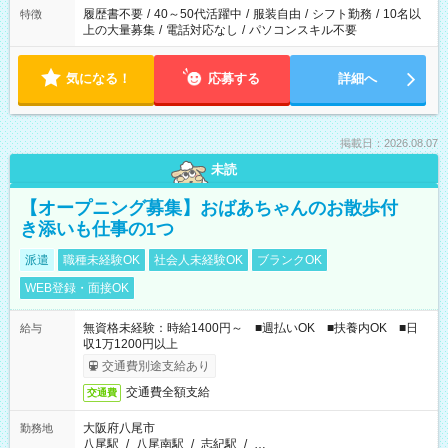
履歴書不要
/
40～50代活躍中
/
服装自由
/
シフト勤務
/
10名以
特徴
上の大量募集
/
電話対応なし
/
パソコンスキル不要
気になる！
応募する
詳細へ
掲載日：2026.08.07
未読
【オープニング募集】おばあちゃんのお散歩付
き添いも仕事の1つ
派遣
職種未経験OK
社会人未経験OK
ブランクOK
WEB登録・面接OK
無資格未経験：時給1400円～ ■週払いOK ■扶養内OK ■日
給与
収1万1200円以上
交通費別途支給あり
交通費全額支給
交通費
大阪府八尾市
勤務地
八尾駅
/
八尾南駅
/
志紀駅
/
…