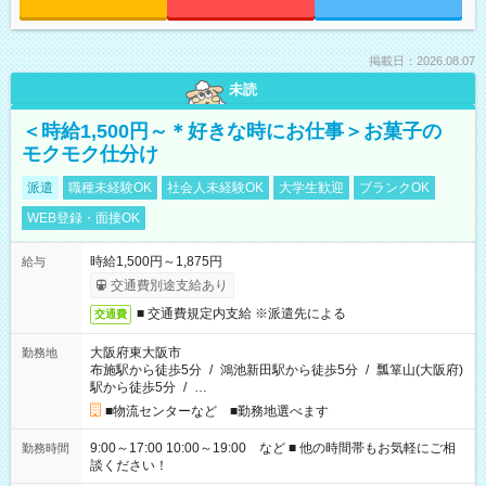
掲載日：2026.08.07
未読
＜時給1,500円～＊好きな時にお仕事＞お菓子の
モクモク仕分け
派遣
職種未経験OK
社会人未経験OK
大学生歓迎
ブランクOK
WEB登録・面接OK
時給1,500円～1,875円
給与
交通費別途支給あり
■ 交通費規定内支給 ※派遣先による
交通費
大阪府東大阪市
勤務地
布施駅から徒歩5分
/
鴻池新田駅から徒歩5分
/
瓢箪山(大阪府)
駅から徒歩5分
/
…
■物流センターなど ■勤務地選べます
9:00～17:00 10:00～19:00 など ■ 他の時間帯もお気軽にご相
勤務時間
談ください！