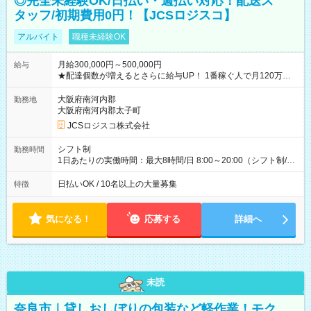
◎完全未経験OK/日払い・週払い対応！配送ス
タッフ/初期費用0円！【JCSロジスコ】
アルバイト
職種未経験OK
月給300,000円～500,000円
給与
★配達個数が増えるとさらに給与UP！ 1番稼ぐ人で月120万ほ
ど！ ・主要都市エリア 月収55万円／週5日稼働 月収65万~112
万円／週6日稼働 ・地方郊外エリア 月収40万円／週5日稼働 月
大阪府南河内郡
勤務地
収40万円~50万円／週6日稼働 ＜モデルイメージ＞ ■月収50万
大阪府南河内郡太子町
円 (27歳男性/江東区在住)※元建築関係 1日150個配達×25日勤務
JCSロジスコ株式会社
(日休み) ■月収80万円(43歳男性/墨田区在住)※元営業 1日200個
配達×25日勤務(月休み) 【試用期間】試用期間なし
シフト制
勤務時間
1日あたりの実働時間：最大8時間/日 8:00～20:00（シフト制/実
働8時間） ※週5日勤務（場所次第では週4も有り） ※配達状況
によって時間外での勤務可能性有り ※案件により多少の前後あ
日払いOK / 10名以上の大量募集
特徴
り ※配達が完了次第、帰社OKです
気になる！
応募する
詳細へ
未読
奈良市｜貸しおしぼりの包装など軽作業！モク