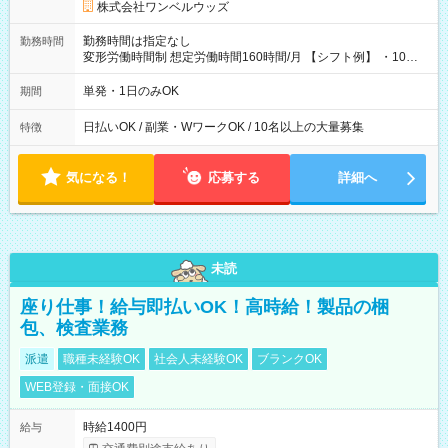
株式会社ワンベルウッズ
勤務時間は指定なし
勤務時間
変形労働時間制 想定労働時間160時間/月 【シフト例】 ・10：
00～20：00
単発・1日のみOK
期間
日払いOK / 副業・WワークOK / 10名以上の大量募集
特徴
気になる！
応募する
詳細へ
未読
座り仕事！給与即払いOK！高時給！製品の梱
包、検査業務
派遣
職種未経験OK
社会人未経験OK
ブランクOK
WEB登録・面接OK
時給1400円
給与