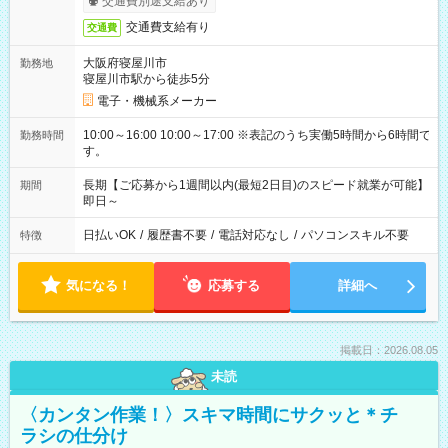
交通費別途支給あり
交通費支給有り
交通費
大阪府寝屋川市
勤務地
寝屋川市駅から徒歩5分
電子・機械系メーカー
10:00～16:00 10:00～17:00 ※表記のうち実働5時間から6時間で
勤務時間
す。
長期【ご応募から1週間以内(最短2日目)のスピード就業が可能】
期間
即日～
日払いOK
/
履歴書不要
/
電話対応なし
/
パソコンスキル不要
特徴
気になる！
応募する
詳細へ
掲載日：2026.08.05
未読
〈カンタン作業！〉スキマ時間にサクッと＊チ
ラシの仕分け