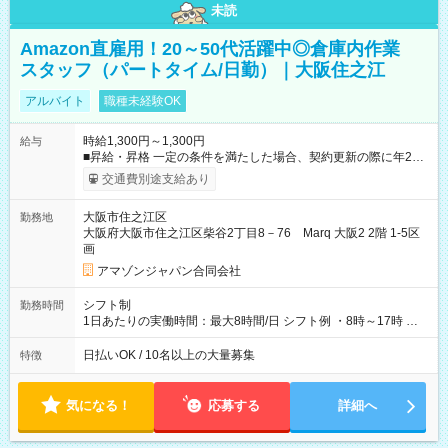
未読
Amazon直雇用！20～50代活躍中◎倉庫内作業
スタッフ（パートタイム/日勤）｜大阪住之江
アルバイト
職種未経験OK
時給1,300円～1,300円
給与
■昇給・昇格 一定の条件を満たした場合、契約更新の際に年2回
まで昇給の機会があります。 ■正社員登用制度あり ※月末締/翌
交通費別途支給あり
月25日支払い ※時間外手当、別途支給 ※深夜割増賃金 (22:00～
翌5:00までは時給が25%UPします) ☆給与前払い制度有！
大阪市住之江区
勤務地
☆Amazon直雇用で安定して働けます！ 【試用期間】試用期間
大阪府大阪市住之江区柴谷2丁目8－76 Marq 大阪2 2階 1-5区
あり 試用期間の長さ：1週間 雇用形態、給与は本採用時と同じ
画
です。
アマゾンジャパン合同会社
シフト制
勤務時間
1日あたりの実働時間：最大8時間/日 シフト例 ・8時～17時 ・
12時～21時
日払いOK / 10名以上の大量募集
特徴
気になる！
応募する
詳細へ