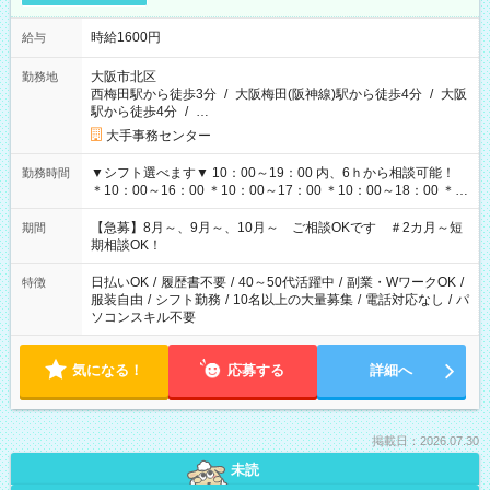
時給1600円
給与
大阪市北区
勤務地
西梅田駅から徒歩3分
/
大阪梅田(阪神線)駅から徒歩4分
/
大阪
駅から徒歩4分
/
…
大手事務センター
▼シフト選べます▼ 10：00～19：00 内、6ｈから相談可能！
勤務時間
＊10：00～16：00 ＊10：00～17：00 ＊10：00～18：00 ＊
11：00～19：00 ＊12：00～19：00 ＊13：00～19：00
【急募】8月～、9月～、10月～ ご相談OKです ＃2カ月～短
期間
期相談OK！
日払いOK
/
履歴書不要
/
40～50代活躍中
/
副業・WワークOK
/
特徴
服装自由
/
シフト勤務
/
10名以上の大量募集
/
電話対応なし
/
パ
ソコンスキル不要
気になる！
応募する
詳細へ
掲載日：2026.07.30
未読