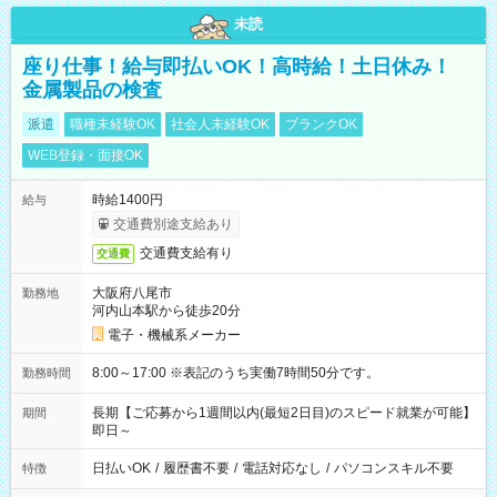
未読
座り仕事！給与即払いOK！高時給！土日休み！
金属製品の検査
派遣
職種未経験OK
社会人未経験OK
ブランクOK
WEB登録・面接OK
時給1400円
給与
交通費別途支給あり
交通費支給有り
交通費
大阪府八尾市
勤務地
河内山本駅から徒歩20分
電子・機械系メーカー
8:00～17:00 ※表記のうち実働7時間50分です。
勤務時間
長期【ご応募から1週間以内(最短2日目)のスピード就業が可能】
期間
即日～
日払いOK
/
履歴書不要
/
電話対応なし
/
パソコンスキル不要
特徴