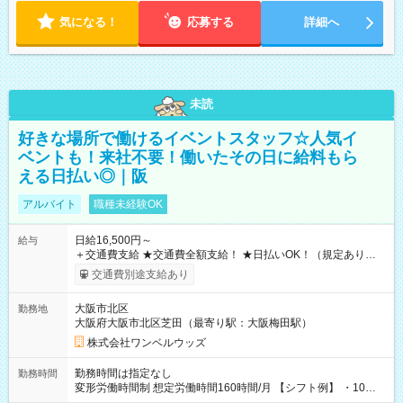
気になる！
応募する
詳細へ
未読
好きな場所で働けるイベントスタッフ☆人気イ
ベントも！来社不要！働いたその日に給料もら
える日払い◎｜阪
アルバイト
職種未経験OK
日給16,500円～
給与
＋交通費支給 ★交通費全額支給！ ★日払いOK！（規定あり） ┗
働いたその日に現金GET♪ お仕事後はコンビニATMから 日払
交通費別途支給あり
い分を引き落とせます！ 【試用期間】試用期間なし
大阪市北区
勤務地
大阪府大阪市北区芝田（最寄り駅：大阪梅田駅）
株式会社ワンベルウッズ
勤務時間は指定なし
勤務時間
変形労働時間制 想定労働時間160時間/月 【シフト例】 ・10：
00～20：00