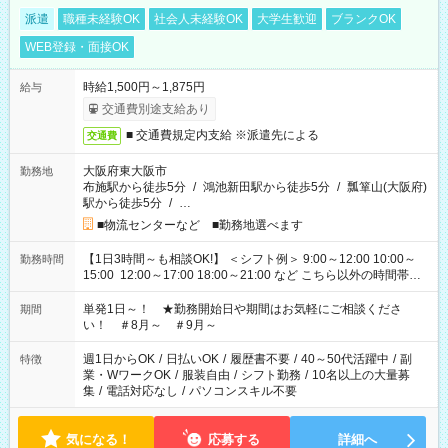
派遣
職種未経験OK
社会人未経験OK
大学生歓迎
ブランクOK
WEB登録・面接OK
時給1,500円～1,875円
給与
交通費別途支給あり
■ 交通費規定内支給 ※派遣先による
交通費
大阪府東大阪市
勤務地
布施駅から徒歩5分
/
鴻池新田駅から徒歩5分
/
瓢箪山(大阪府)
駅から徒歩5分
/
…
■物流センターなど ■勤務地選べます
【1日3時間～も相談OK!】 ＜シフト例＞ 9:00～12:00 10:00～
勤務時間
15:00 12:00～17:00 18:00～21:00 など こちら以外の時間帯も
お気軽にご相談ください！
単発1日～！ ★勤務開始日や期間はお気軽にご相談くださ
期間
い！ ＃8月～ ＃9月～
週1日からOK
/
日払いOK
/
履歴書不要
/
40～50代活躍中
/
副
特徴
業・WワークOK
/
服装自由
/
シフト勤務
/
10名以上の大量募
集
/
電話対応なし
/
パソコンスキル不要
気になる！
応募する
詳細へ