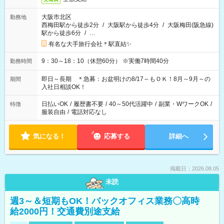
大阪市北区
勤務地
西梅田駅から徒歩2分
/
大阪駅から徒歩4分
/
大阪梅田(阪急線)
駅から徒歩6分
/
…
有名な大手旅行会社＊駅直結✨
9：30～18：10（休憩60分） ※実働7時間40分
勤務時間
即日～長期 ＊急募：お盆明けの8/17～もＯＫ！8月～9月～の
期間
入社日相談OK！
日払いOK
/
履歴書不要
/
40～50代活躍中
/
副業・WワークOK
/
特徴
服装自由
/
電話対応なし
気になる！
応募する
詳細へ
掲載日：2026.08.05
未読
週3～＆短期もOK！バックオフィス業務〇高時
給2000円！交通費別途支給