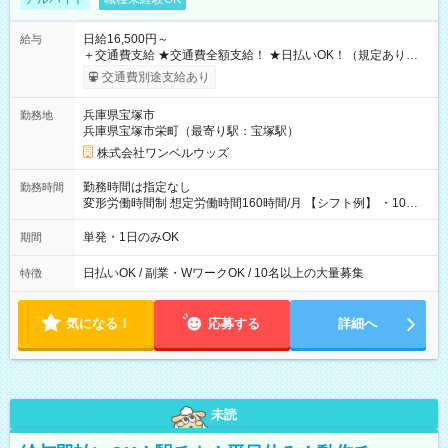
日給16,500円～
給与
＋交通費支給 ★交通費全額支給！ ★日払いOK！（規定あり） ┗
働いたその日に現金GET♪ お仕事後はコンビニATMから 日払
交通費別途支給あり
い分を引き落とせます！ 【試用期間】試用期間なし
兵庫県宝塚市
勤務地
兵庫県宝塚市栄町（最寄り駅：宝塚駅）
株式会社ワンベルウッズ
勤務時間は指定なし
勤務時間
変形労働時間制 想定労働時間160時間/月 【シフト例】 ・10：
00～20：00
単発・1日のみOK
期間
日払いOK / 副業・WワークOK / 10名以上の大量募集
特徴
気になる！
応募する
詳細へ
未読