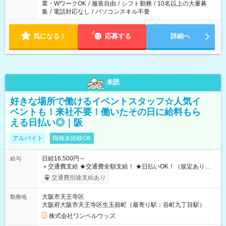
業・WワークOK
/
服装自由
/
シフト勤務
/
10名以上の大量募
集
/
電話対応なし
/
パソコンスキル不要
気になる！
応募する
詳細へ
未読
好きな場所で働けるイベントスタッフ☆人気イ
ベントも！来社不要！働いたその日に給料もら
える日払い◎｜阪
アルバイト
職種未経験OK
日給16,500円～
給与
＋交通費支給 ★交通費全額支給！ ★日払いOK！（規定あり） ┗
働いたその日に現金GET♪ お仕事後はコンビニATMから 日払
交通費別途支給あり
い分を引き落とせます！ 【試用期間】試用期間なし
大阪市天王寺区
勤務地
大阪府大阪市天王寺区生玉前町（最寄り駅：谷町九丁目駅）
株式会社ワンベルウッズ