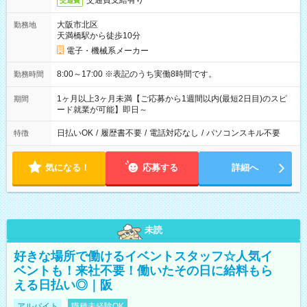
交通費支給有り
交通費
大阪市北区
勤務地
天満橋駅から徒歩10分
電子・機械系メーカー
8:00～17:00 ※表記のうち実働8時間です。
勤務時間
1ヶ月以上3ヶ月未満【ご応募から1週間以内(最短2日目)のスピ
期間
ード就業が可能】即日～
日払いOK
/
履歴書不要
/
電話対応なし
/
パソコンスキル不要
特徴
気になる！
応募する
詳細へ
未読
好きな場所で働けるイベントスタッフ☆人気イ
ベントも！来社不要！働いたその日に給料もら
える日払い◎｜阪
アルバイト
職種未経験OK