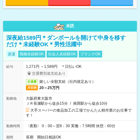
未読
深夜給1589円＊ダンボールを開けて中身を移す
だけ＊未経験OK＊男性活躍中
派遣
職種未経験OK
社会人未経験OK
ブランクOK
1,271円 ～1,589円 ＊日払いOK
給与
交通費別途支給あり
嬉しい全額支給（社内規定あり）
交通費
20～25万円
月収例
大阪府東大阪市
勤務地
ＪＲ長瀬駅から徒歩15分
/
南巽駅から徒歩10分
大手スーパーの食品加工の工場でかんたん軽作業のお仕事で
す！
〈夜勤〉 0：00～翌8：30 実働：7.5時間 休憩：60分
勤務時間
長期 開始日相談OK
期間