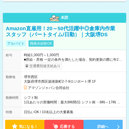
未読
Amazon直雇用！20～50代活躍中◎倉庫内作業
スタッフ（パートタイム/日勤）｜大阪堺DS
アルバイト
職種未経験OK
時給1,300円～1,300円
給与
■昇給・昇格 一定の条件を満たした場合、契約更新の際に年2回
まで昇給の機会があります。 ■正社員登用制度あり ※月末締/翌
交通費別途支給あり
月25日支払い ※時間外手当、別途支給 ※深夜割増賃金 (22:00～
翌5:00までは時給が25%UPします) ☆給与前払い制度有！
堺市西区
勤務地
☆Amazon直雇用で安定して働けます！ 【試用期間】試用期間
大阪府堺市西区築港新町2-7-9ロジポート堺 1F
あり 試用期間の長さ：1週間 雇用形態、給与は本採用時と同じ
です。
アマゾンジャパン合同会社
シフト制
勤務時間
1日あたりの実働時間：最大8時間/日 シフト例 ・8時～17時 ・
12時～21時
日払いOK / 10名以上の大量募集
特徴
気になる！
応募する
詳細へ