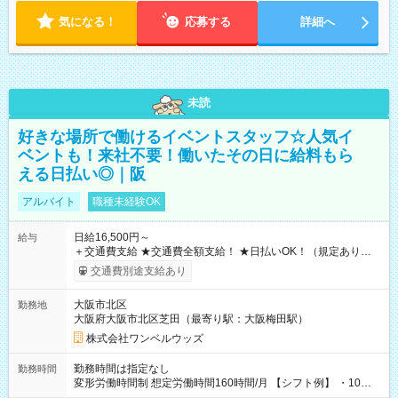
気になる！
応募する
詳細へ
未読
好きな場所で働けるイベントスタッフ☆人気イ
ベントも！来社不要！働いたその日に給料もら
える日払い◎｜阪
アルバイト
職種未経験OK
日給16,500円～
給与
＋交通費支給 ★交通費全額支給！ ★日払いOK！（規定あり） ┗
働いたその日に現金GET♪ お仕事後はコンビニATMから 日払
交通費別途支給あり
い分を引き落とせます！ 【試用期間】試用期間なし
大阪市北区
勤務地
大阪府大阪市北区芝田（最寄り駅：大阪梅田駅）
株式会社ワンベルウッズ
勤務時間は指定なし
勤務時間
変形労働時間制 想定労働時間160時間/月 【シフト例】 ・10：
00～20：00