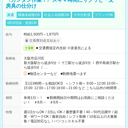
〈カンタン作業！〉スキマ時間にサクッと＊文
房具の仕分け
派遣
職種未経験OK
社会人未経験OK
大学生歓迎
ブランクOK
WEB登録・面接OK
時給1,500円～1,875円
給与
交通費別途支給あり
■ 交通費規定内支給 ※派遣先による
交通費
大阪市淀川区
勤務地
新大阪駅から徒歩5分
/
十三駅から徒歩5分
/
西中島南方駅か
ら徒歩5分
/
…
■物流センターなど ■勤務地選べます
【1日3時間～も相談OK!】 ＜シフト例＞ 9:00～12:00 10:00～
勤務時間
15:00 12:00～17:00 18:00～21:00 など こちら以外の時間帯も
お気軽にご相談ください！
単発1日～！ ★勤務開始日や期間はお気軽にご相談くださ
期間
い！ ＃8月～ ＃9月～
週1日からOK
/
日払いOK
/
履歴書不要
/
40～50代活躍中
/
副
特徴
業・WワークOK
/
服装自由
/
シフト勤務
/
10名以上の大量募
集
/
電話対応なし
/
パソコンスキル不要