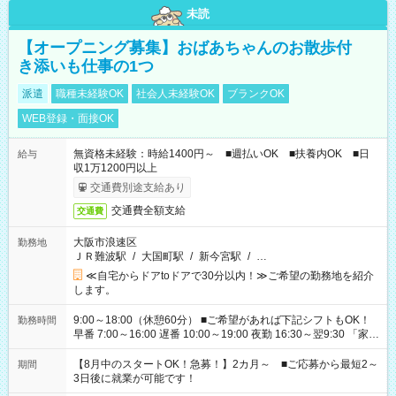
未読
【オープニング募集】おばあちゃんのお散歩付
き添いも仕事の1つ
派遣
職種未経験OK
社会人未経験OK
ブランクOK
WEB登録・面接OK
無資格未経験：時給1400円～ ■週払いOK ■扶養内OK ■日
給与
収1万1200円以上
交通費別途支給あり
交通費全額支給
交通費
大阪市浪速区
勤務地
ＪＲ難波駅
/
大国町駅
/
新今宮駅
/
…
≪自宅からドアtoドアで30分以内！≫ご希望の勤務地を紹介
します。
9:00～18:00（休憩60分） ■ご希望があれば下記シフトもOK！
勤務時間
早番 7:00～16:00 遅番 10:00～19:00 夜勤 16:30～翌9:30 「家族
と休みを合わせたい」 「余裕を持って夕飯の準備がしたい」
「できれば残業はしたくない」 など、ご希望を教えてください
【8月中のスタートOK！急募！】2カ月～ ■ご応募から最短2～
期間
ね。 ※Wワーク希望の方へ 今ご覧のお仕事で希望する勤務時間
3日後に就業が可能です！
と、もう1つのお仕事の勤務時間。 合計で週40時間を超える場