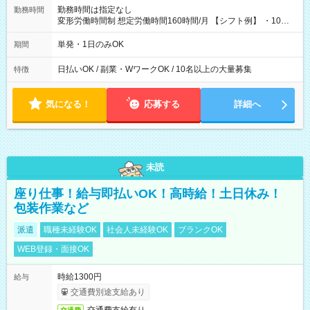
勤務時間は指定なし
勤務時間
変形労働時間制 想定労働時間160時間/月 【シフト例】 ・10：
00～20：00
単発・1日のみOK
期間
日払いOK / 副業・WワークOK / 10名以上の大量募集
特徴
気になる！
応募する
詳細へ
未読
座り仕事！給与即払いOK！高時給！土日休み！
包装作業など
派遣
職種未経験OK
社会人未経験OK
ブランクOK
WEB登録・面接OK
時給1300円
給与
交通費別途支給あり