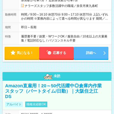
奈良駅から車7分
/
近鉄奈良駅から車7分
ナラーズスタッフ多数活躍中の職場／奈良市東九条町
時間／9:00～16:10 休憩70分 9:00～17:10 休憩70分 上記いずれ
勤務時間
かの時間 ※業務内容によって選べる時間が異なります 期間／即
日～長期安定 スタート日は相談可能！ 勤務日／月～金の週4日
～でOK！
即日～長期
期間
履歴書不要
/
副業・WワークOK
/
服装自由
/
10名以上の大量募
特徴
集
/
電話対応なし
/
パソコンスキル不要
気になる！
応募する
詳細へ
未読
Amazon直雇用！20～50代活躍中◎倉庫内作業
スタッフ（パートタイム/日勤）｜大阪住之江
DS
アルバイト
職種未経験OK