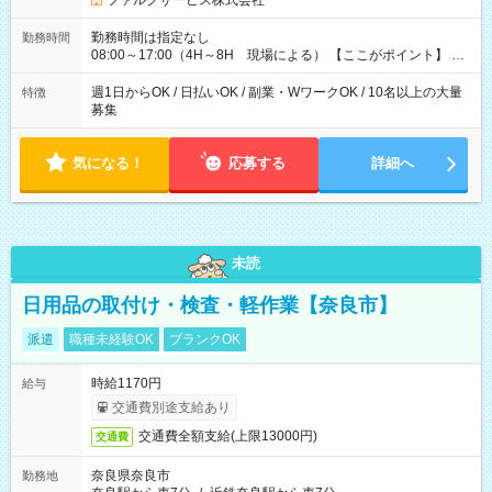
ファルクサービス株式会社
ません！ ≪給与例≫ ・週1日勤務 ㈪～㈮は本業のため㈯のみ
1現場/6.500×2現場＝日給13.000円×4日 ＝月給52.000円 ・週6
勤務時間は指定なし
勤務時間
日でレギュラー勤務(勤続1年) 1現場/7.200×2現場＝日給14.400
08:00～17:00（4H～8H 現場による） 【ここがポイント】 ◆
円×24日 ＝月給345.600円 ☆さらに「3現場の日」「夜勤に出
給与の日給保障あり！ 「4時間の現場」が「1時間」で終わった
る」などをして月に40万以上を稼ぐ人も☆ ◆支払い方法：日払
時も給料変わらず！ 「4時間の現場」のお給料をお支払いします
週1日からOK / 日払いOK / 副業・WワークOK / 10名以上の大量
特徴
い・週払い・月3回払いが選択可能 【試用期間】試用期間なし
♪ 1日にたくさんの現場をこなせば、高収入を実現可能！
募集
気になる！
応募する
詳細へ
未読
日用品の取付け・検査・軽作業【奈良市】
派遣
職種未経験OK
ブランクOK
時給1170円
給与
交通費別途支給あり
交通費全額支給(上限13000円)
交通費
奈良県奈良市
勤務地