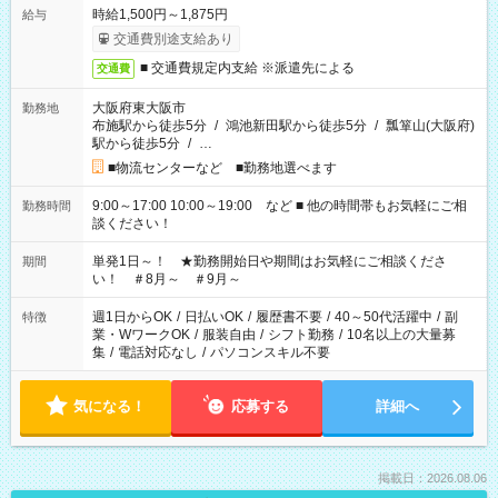
時給1,500円～1,875円
給与
交通費別途支給あり
■ 交通費規定内支給 ※派遣先による
交通費
大阪府東大阪市
勤務地
布施駅から徒歩5分
/
鴻池新田駅から徒歩5分
/
瓢箪山(大阪府)
駅から徒歩5分
/
…
■物流センターなど ■勤務地選べます
9:00～17:00 10:00～19:00 など ■ 他の時間帯もお気軽にご相
勤務時間
談ください！
単発1日～！ ★勤務開始日や期間はお気軽にご相談くださ
期間
い！ ＃8月～ ＃9月～
週1日からOK
/
日払いOK
/
履歴書不要
/
40～50代活躍中
/
副
特徴
業・WワークOK
/
服装自由
/
シフト勤務
/
10名以上の大量募
集
/
電話対応なし
/
パソコンスキル不要
気になる！
応募する
詳細へ
掲載日：2026.08.06