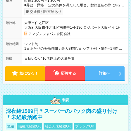
時給1,300円～1,300円
給与
■昇給・昇格 一定の条件を満たした場合、契約更新の際に年2回
まで昇給の機会があります。 ■正社員登用制度あり ※月末締/翌
交通費別途支給あり
月25日支払い ※時間外手当、別途支給 ※深夜割増賃金 (22:00～
翌5:00までは時給が25%UPします) ☆給与前払い制度有！
大阪市住之江区
勤務地
☆Amazon直雇用で安定して働けます！ 【試用期間】試用期間
大阪府大阪市住之江区南港中1-4-130 ロジポート大阪ベイ 1F
あり 試用期間の長さ：1週間 雇用形態、給与は本採用時と同じ
です。
アマゾンジャパン合同会社
シフト制
勤務時間
1日あたりの実働時間：最大8時間/日 シフト例 ・8時～17時 ・
12時～21時
日払いOK / 10名以上の大量募集
特徴
気になる！
応募する
詳細へ
未読
深夜給1589円＊スーパーのパック肉の盛り付け
＊未経験活躍中
派遣
職種未経験OK
社会人未経験OK
ブランクOK