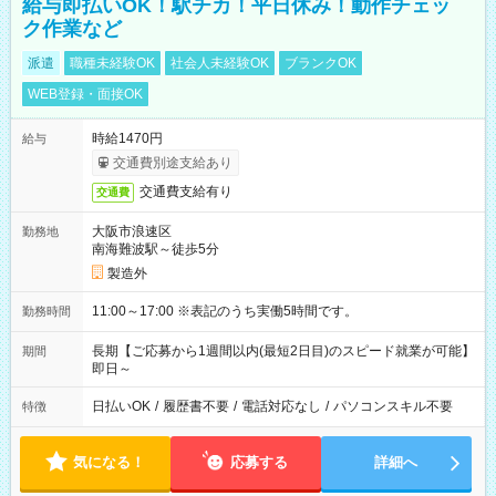
給与即払いOK！駅チカ！平日休み！動作チェッ
ク作業など
派遣
職種未経験OK
社会人未経験OK
ブランクOK
WEB登録・面接OK
時給1470円
給与
交通費別途支給あり
交通費支給有り
交通費
大阪市浪速区
勤務地
南海難波駅～徒歩5分
製造外
11:00～17:00 ※表記のうち実働5時間です。
勤務時間
長期【ご応募から1週間以内(最短2日目)のスピード就業が可能】
期間
即日～
日払いOK
/
履歴書不要
/
電話対応なし
/
パソコンスキル不要
特徴
気になる！
応募する
詳細へ