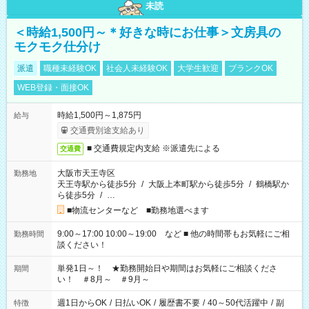
未読
＜時給1,500円～＊好きな時にお仕事＞文房具の
モクモク仕分け
派遣
職種未経験OK
社会人未経験OK
大学生歓迎
ブランクOK
WEB登録・面接OK
時給1,500円～1,875円
給与
交通費別途支給あり
■ 交通費規定内支給 ※派遣先による
交通費
大阪市天王寺区
勤務地
天王寺駅から徒歩5分
/
大阪上本町駅から徒歩5分
/
鶴橋駅か
ら徒歩5分
/
…
■物流センターなど ■勤務地選べます
9:00～17:00 10:00～19:00 など ■ 他の時間帯もお気軽にご相
勤務時間
談ください！
単発1日～！ ★勤務開始日や期間はお気軽にご相談くださ
期間
い！ ＃8月～ ＃9月～
週1日からOK
/
日払いOK
/
履歴書不要
/
40～50代活躍中
/
副
特徴