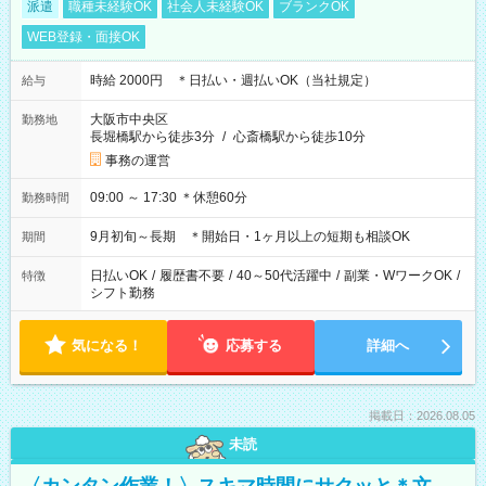
派遣
職種未経験OK
社会人未経験OK
ブランクOK
WEB登録・面接OK
時給 2000円 ＊日払い・週払いOK（当社規定）
給与
大阪市中央区
勤務地
長堀橋駅から徒歩3分
/
心斎橋駅から徒歩10分
事務の運営
09:00 ～ 17:30 ＊休憩60分
勤務時間
9月初旬～長期 ＊開始日・1ヶ月以上の短期も相談OK
期間
日払いOK
/
履歴書不要
/
40～50代活躍中
/
副業・WワークOK
/
特徴
シフト勤務
気になる！
応募する
詳細へ
掲載日：2026.08.05
未読