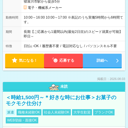
寝屋川市駅から徒歩5分
電子・機械系メーカー
10:00～16:00 10:00～17:00 ※表記のうち実働5時間から6時間で
勤務時間
す。
長期【ご応募から1週間以内(最短2日目)のスピード就業が可能】
期間
即日～
日払いOK
/
履歴書不要
/
電話対応なし
/
パソコンスキル不要
特徴
気になる！
応募する
詳細へ
掲載日：2026.08.03
未読
＜時給1,500円～＊好きな時にお仕事＞お菓子の
モクモク仕分け
派遣
職種未経験OK
社会人未経験OK
大学生歓迎
ブランクOK
WEB登録・面接OK