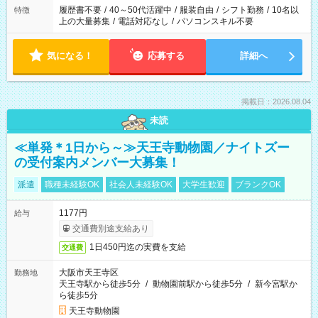
合は応募できません。
履歴書不要
/
40～50代活躍中
/
服装自由
/
シフト勤務
/
10名以
特徴
上の大量募集
/
電話対応なし
/
パソコンスキル不要
気になる！
応募する
詳細へ
掲載日：2026.08.04
未読
≪単発＊1日から～≫天王寺動物園／ナイトズー
の受付案内メンバー大募集！
派遣
職種未経験OK
社会人未経験OK
大学生歓迎
ブランクOK
1177円
給与
交通費別途支給あり
1日450円迄の実費を支給
交通費
大阪市天王寺区
勤務地
天王寺駅から徒歩5分
/
動物園前駅から徒歩5分
/
新今宮駅か
ら徒歩5分
天王寺動物園