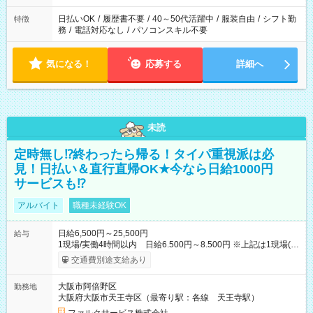
日払いOK
/
履歴書不要
/
40～50代活躍中
/
服装自由
/
シフト勤
特徴
務
/
電話対応なし
/
パソコンスキル不要
気になる！
応募する
詳細へ
未読
定時無し⁉終わったら帰る！タイパ重視派は必
見！日払い＆直行直帰OK★今なら日給1000円
サービスも⁉
アルバイト
職種未経験OK
日給6,500円～25,500円
給与
1現場/実働4時間以内 日給6.500円～8.500円 ※上記は1現場(実
働4時間以内)あたりの給与です ※基本は1日あたり2現場(実働8
交通費別途支給あり
時間以内)をお任せします。その場合の支給額は日給1,3000円で
す ★研修期間20日間は「1現場/実働4時間以内 日給6.000円
大阪市阿倍野区
勤務地
～」ですが、今なら初出勤をした人は採用祝いで【日給+1.000
大阪府大阪市天王寺区（最寄り駅：各線 天王寺駅）
円】のボーナスが！★（その他待遇に変更ありません） 現場に
よっては早く終わることもあり！ その場合も給与金額は変わり