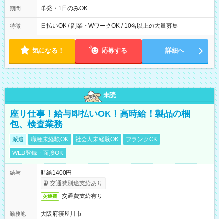
単発・1日のみOK
期間
日払いOK / 副業・WワークOK / 10名以上の大量募集
特徴
気になる！
応募する
詳細へ
未読
座り仕事！給与即払いOK！高時給！製品の梱
包、検査業務
派遣
職種未経験OK
社会人未経験OK
ブランクOK
WEB登録・面接OK
時給1400円
給与
交通費別途支給あり
交通費支給有り
交通費
大阪府寝屋川市
勤務地