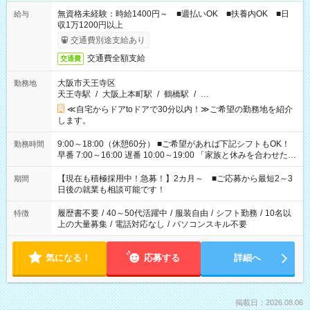
無資格未経験：時給1400円～ ■週払いOK ■扶養内OK ■日
給与
収1万1200円以上
交通費別途支給あり
交通費全額支給
交通費
大阪市天王寺区
勤務地
天王寺駅
/
大阪上本町駅
/
鶴橋駅
/
…
≪自宅からドアtoドアで30分以内！≫ご希望の勤務地を紹介
します。
9:00～18:00（休憩60分） ■ご希望があれば下記シフトもOK！
勤務時間
早番 7:00～16:00 遅番 10:00～19:00 「家族と休みを合わせた
い」 「余裕を持って夕飯の準備がしたい」 「できれば残業はし
たくない」 など、ご希望を教えてくださいね。 ※Wワーク希望
【現在も積極採用中！急募！】2カ月～ ■ご応募から最短2～3
期間
の方へ 今ご覧のお仕事で希望する勤務時間と、もう1つのお仕事
日後の就業も相談可能です！
の勤務時間。 合計で週40時間を超える場合は応募できません。
履歴書不要
/
40～50代活躍中
/
服装自由
/
シフト勤務
/
10名以
特徴
上の大量募集
/
電話対応なし
/
パソコンスキル不要
気になる！
応募する
詳細へ
掲載日：2026.08.06