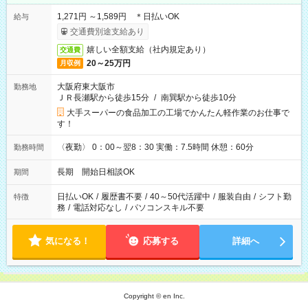
1,271円 ～1,589円 ＊日払いOK
給与
交通費別途支給あり
嬉しい全額支給（社内規定あり）
交通費
20～25万円
月収例
大阪府東大阪市
勤務地
ＪＲ長瀬駅から徒歩15分
/
南巽駅から徒歩10分
大手スーパーの食品加工の工場でかんたん軽作業のお仕事で
す！
〈夜勤〉 0：00～翌8：30 実働：7.5時間 休憩：60分
勤務時間
長期 開始日相談OK
期間
日払いOK
/
履歴書不要
/
40～50代活躍中
/
服装自由
/
シフト勤
特徴
務
/
電話対応なし
/
パソコンスキル不要
気になる！
応募する
詳細へ
Copyright © en Inc.