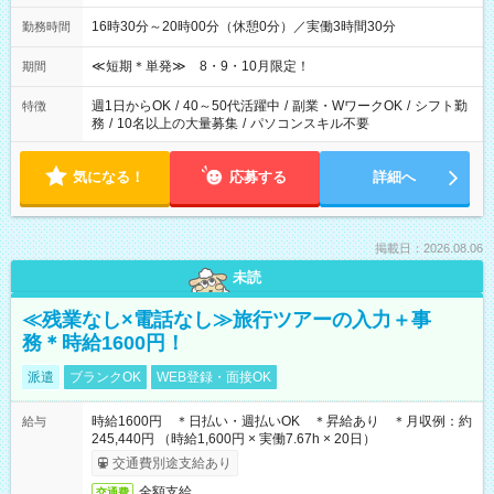
16時30分～20時00分（休憩0分）／実働3時間30分
勤務時間
≪短期＊単発≫ 8・9・10月限定！
期間
週1日からOK
/
40～50代活躍中
/
副業・WワークOK
/
シフト勤
特徴
務
/
10名以上の大量募集
/
パソコンスキル不要
気になる！
応募する
詳細へ
掲載日：2026.08.06
未読
≪残業なし×電話なし≫旅行ツアーの入力＋事
務＊時給1600円！
派遣
ブランクOK
WEB登録・面接OK
時給1600円 ＊日払い・週払いOK ＊昇給あり ＊月収例：約
給与
245,440円 （時給1,600円 × 実働7.67h × 20日）
交通費別途支給あり
全額支給
交通費