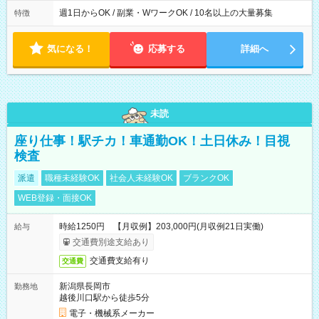
週1日からOK / 副業・WワークOK / 10名以上の大量募集
特徴
気になる！
応募する
詳細へ
未読
座り仕事！駅チカ！車通勤OK！土日休み！目視
検査
派遣
職種未経験OK
社会人未経験OK
ブランクOK
WEB登録・面接OK
時給1250円 【月収例】203,000円(月収例21日実働)
給与
交通費別途支給あり
交通費支給有り
交通費
新潟県長岡市
勤務地
越後川口駅から徒歩5分
電子・機械系メーカー