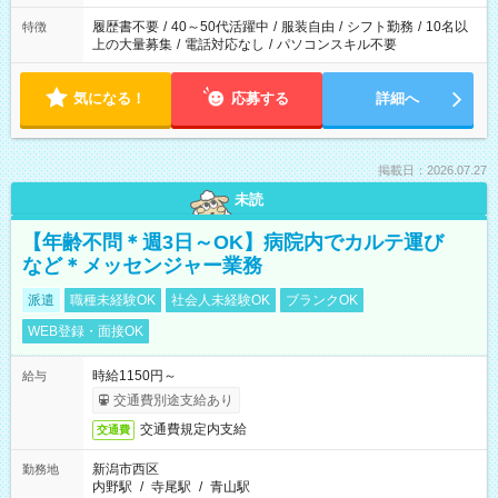
と、もう1つのお仕事の勤務時間。 合計で週40時間を超える場
合は応募できません。
履歴書不要
/
40～50代活躍中
/
服装自由
/
シフト勤務
/
10名以
特徴
上の大量募集
/
電話対応なし
/
パソコンスキル不要
気になる！
応募する
詳細へ
掲載日：2026.07.27
未読
【年齢不問＊週3日～OK】病院内でカルテ運び
など＊メッセンジャー業務
派遣
職種未経験OK
社会人未経験OK
ブランクOK
WEB登録・面接OK
時給1150円～
給与
交通費別途支給あり
交通費規定内支給
交通費
新潟市西区
勤務地
内野駅
/
寺尾駅
/
青山駅