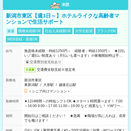
未読
新潟市東区【週3日～】ホテルライクな高齢者マ
ンションで生活サポート
派遣
職種未経験OK
社会人未経験OK
大学生歓迎
ブランクOK
WEB登録・面接OK
無資格未経験：時給1250円～ 経験者：時給1350円～ ★日払
給与
い／週払い制度あり（月払いも選べます）※稼働開始時は手続き
完了次第のお支払いとなります。
交通費別途支給あり
交通費全額支給※規定有
交通費
新潟市東区
勤務地
東新潟駅
/
大形駅
/
越後石山駅
＜シニア向けマンション＞
★1日4時間～の時短シフトOK ★スタート時間選べます！ 7:00
勤務時間
～16:00 9:00～17:00 11:00～19:00 など 残業なし！ ※Wワーク
の場合、他のお仕事と合わせ週40時間超の就業はご案内できま
せん ※法令に基づき、週20時間以上勤務は社会保険への加入対
開始日はご相談ください！ ★急募 ★職場が気に入れば、長期
期間
象となります ※労働者派遣法（日雇い派遣の原則禁止）によ
でも働けます！
り、短時間・短期間の就業はご案内が難しい場合があります
日払いOK
/
履歴書不要
/
40～50代活躍中
/
副業・WワークOK
/
特徴