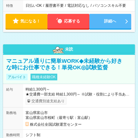
日払いOK
/
履歴書不要
/
電話対応なし
/
パソコンスキル不要
特徴
気になる！
応募する
詳細へ
未読
マニュアル通りに簡単WORK◆未経験から好き
な時にお仕事できる！単発OK◎試験監督
アルバイト
職種未経験OK
時給1,300円～
給与
★交通費一部支給 時給1,300円～ ※試験・役割により手当あり
※勤務回数により昇給あり 【即給（前払い）オプションあ
交通費別途支給あり
り！】 希望される場合、勤務から1週間ほどで給与の一部を受け
取れます。 ※手数料418円がかかります。 【過去試験日の収入
富山県富山市
勤務地
例】 ・河合塾模擬試験 8:30～17:30（休憩1時間） 時給1,300円
富山県富山市桜町（最寄り駅：富山駅）
×8時間＝日収10,400円＋交通費 ※当日の役割により時給＋100
円の場合あり ・国家試験 7:00～13:30（休憩なし） 時給1,300
株式会社全国試験運営センター
円（役割手当＋100円）×6時間＝日収8,400円＋交通費 【試用期
間】試用期間なし
シフト制
勤務時間