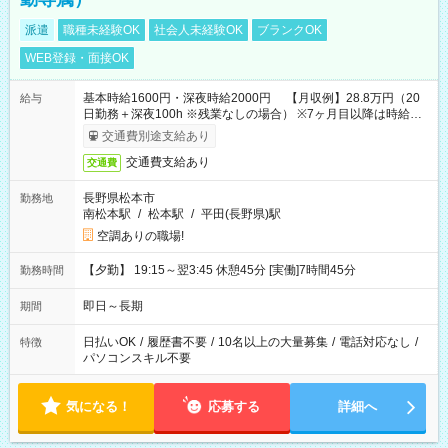
派遣
職種未経験OK
社会人未経験OK
ブランクOK
WEB登録・面接OK
基本時給1600円・深夜時給2000円 【月収例】28.8万円（20
給与
日勤務＋深夜100h ※残業なしの場合） ※7ヶ月目以降は時給
1230円・深夜時給1538円となります。
交通費別途支給あり
交通費支給あり
交通費
長野県松本市
勤務地
南松本駅
/
松本駅
/
平田(長野県)駅
空調ありの職場!
【夕勤】 19:15～翌3:45 休憩45分 [実働]7時間45分
勤務時間
即日～長期
期間
日払いOK
/
履歴書不要
/
10名以上の大量募集
/
電話対応なし
/
特徴
パソコンスキル不要
気になる！
応募する
詳細へ