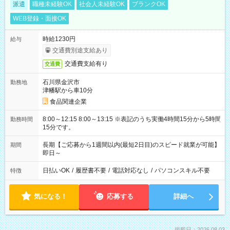
派遣
職種未経験OK
社会人未経験OK
ブランクOK
WEB登録・面接OK
時給1230円
給与
交通費別途支給あり
交通費支給有り
交通費
石川県金沢市
勤務地
津幡駅から車10分
食品関連企業
8:00～12:15 8:00～13:15 ※表記のうち実働4時間15分から5時間
勤務時間
15分です。
長期【ご応募から1週間以内(最短2日目)のスピード就業が可能】
期間
即日～
日払いOK
/
履歴書不要
/
電話対応なし
/
パソコンスキル不要
特徴
気になる！
応募する
詳細へ
掲載日：2026.08.03