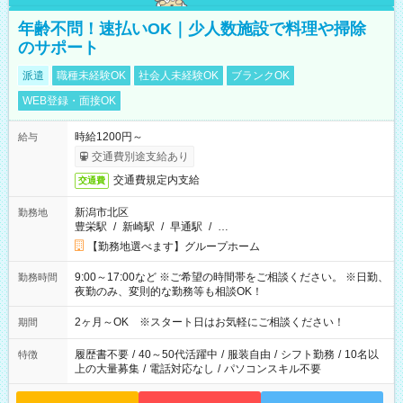
年齢不問！速払いOK｜少人数施設で料理や掃除
のサポート
派遣
職種未経験OK
社会人未経験OK
ブランクOK
WEB登録・面接OK
時給1200円～
給与
交通費別途支給あり
交通費規定内支給
交通費
新潟市北区
勤務地
豊栄駅
/
新崎駅
/
早通駅
/
…
【勤務地選べます】グループホーム
9:00～17:00など ※ご希望の時間帯をご相談ください。 ※日勤、
勤務時間
夜勤のみ、変則的な勤務等も相談OK！
2ヶ月～OK ※スタート日はお気軽にご相談ください！
期間
履歴書不要
/
40～50代活躍中
/
服装自由
/
シフト勤務
/
10名以
特徴
上の大量募集
/
電話対応なし
/
パソコンスキル不要