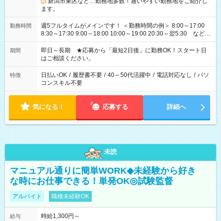
新潟市東区など…勤務地多数！通いやすい勤務地をご紹介し
ます。
週5フルタイムがメインです！ ＜勤務時間の例＞ 8:00～17:00
勤務時間
8:30～17:30 9:00～18:00 10:00～19:00 20:30～翌5:30 など ★
その他にも勤務時間多数！ 日勤のみ、残業なし、交替制など
ご希望を教えてください！
即日～長期 ★応募から「最短2日後」に勤務OK！スタート日
期間
はご相談ください。
日払いOK
/
履歴書不要
/
40～50代活躍中
/
電話対応なし
/
パソ
特徴
コンスキル不要
気になる！
応募する
詳細へ
未読
マニュアル通りに簡単WORK◆未経験から好き
な時にお仕事できる！単発OK◎試験監督
アルバイト
職種未経験OK
時給1,300円～
給与