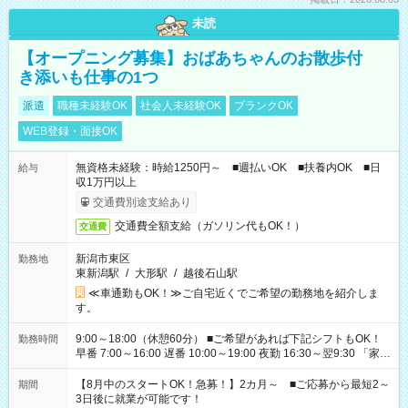
未読
【オープニング募集】おばあちゃんのお散歩付
き添いも仕事の1つ
派遣
職種未経験OK
社会人未経験OK
ブランクOK
WEB登録・面接OK
無資格未経験：時給1250円～ ■週払いOK ■扶養内OK ■日
給与
収1万円以上
交通費別途支給あり
交通費全額支給（ガソリン代もOK！）
交通費
新潟市東区
勤務地
東新潟駅
/
大形駅
/
越後石山駅
≪車通勤もOK！≫ご自宅近くでご希望の勤務地を紹介しま
す。
9:00～18:00（休憩60分） ■ご希望があれば下記シフトもOK！
勤務時間
早番 7:00～16:00 遅番 10:00～19:00 夜勤 16:30～翌9:30 「家族
と休みを合わせたい」 「余裕を持って夕飯の準備がしたい」
「できれば残業はしたくない」 など、ご希望を教えてください
【8月中のスタートOK！急募！】2カ月～ ■ご応募から最短2～
期間
ね。 ※Wワーク希望の方へ 今ご覧のお仕事で希望する勤務時間
3日後に就業が可能です！