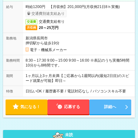
時給1200円 【月収例】201,000円(月収例21日8ｈ実働)
給与
交通費別途支給あり
交通費支給有り
交通費
20～25万円
月収例
新潟県長岡市
勤務地
押切駅から徒歩19分
電子・機械系メーカー
8:30～17:30 9:00～15:00 9:00～16:00 ※表記のうち実働5時間
勤務時間
10分から8時間です。
1ヶ月以上3ヶ月未満【ご応募から1週間以内(最短2日目)のスピ
期間
ード就業が可能】即日～
日払いOK
/
履歴書不要
/
電話対応なし
/
パソコンスキル不要
特徴
気になる！
応募する
詳細へ
未読