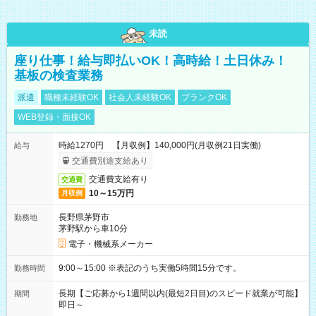
未読
座り仕事！給与即払いOK！高時給！土日休み！
基板の検査業務
派遣
職種未経験OK
社会人未経験OK
ブランクOK
WEB登録・面接OK
時給1270円 【月収例】140,000円(月収例21日実働)
給与
交通費別途支給あり
交通費支給有り
交通費
10～15万円
月収例
長野県茅野市
勤務地
茅野駅から車10分
電子・機械系メーカー
9:00～15:00 ※表記のうち実働5時間15分です。
勤務時間
長期【ご応募から1週間以内(最短2日目)のスピード就業が可能】
期間
即日～