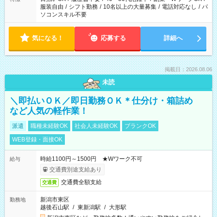
服装自由
/
シフト勤務
/
10名以上の大量募集
/
電話対応なし
/
パ
ソコンスキル不要
気になる！
応募する
詳細へ
掲載日：2026.08.06
未読
＼即払いＯＫ／即日勤務ＯＫ＊仕分け・箱詰め
など人気の軽作業！
派遣
職種未経験OK
社会人未経験OK
ブランクOK
WEB登録・面接OK
時給1100円～1500円 ★Wワーク不可
給与
交通費別途支給あり
交通費全額支給
交通費
新潟市東区
勤務地
越後石山駅
/
東新潟駅
/
大形駅