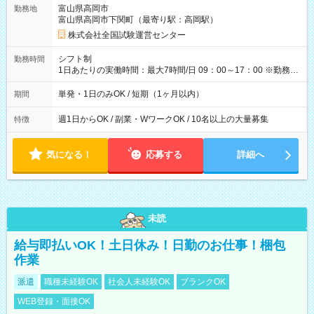
取れます。 ※手数料418円がかかります。 【過去試験日の収入
富山県高岡市
勤務地
例】 ・河合塾模擬試験 8:30～17:30（休憩1時間） 時給1,300円
富山県高岡市下関町（最寄り駅：高岡駅）
×8時間＝日収10,400円＋交通費 ※当日の役割により時給＋100
円の場合あり ・国家試験 7:00～13:30（休憩なし） 時給1,300
株式会社全国試験運営センター
円（役割手当＋100円）×6時間＝日収8,400円＋交通費 【試用期
間】試用期間なし
シフト制
勤務時間
1日あたりの実働時間：最大7時間/日 09：00～17：00 ※勤務時
間は 試験により異なります。
単発・1日のみOK / 短期（1ヶ月以内）
期間
週1日からOK / 副業・WワークOK / 10名以上の大量募集
特徴
気になる！
応募する
詳細へ
未読
給与即払いOK！土日休み！日勤のお仕事！梱包
作業
派遣
職種未経験OK
社会人未経験OK
ブランクOK
WEB登録・面接OK