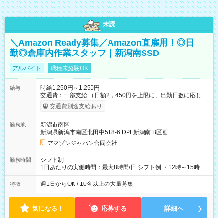
未読
＼Amazon Ready募集／Amazon直雇用！◎日
勤◎倉庫内作業スタッフ｜新潟南SSD
アルバイト
職種未経験OK
時給1,250円～1,250円
給与
交通費：一部支給 （日額2，450円を上限に、出勤日数に応じて
実費支給） ※22:00～翌5:00までは時給25%UP！ ■給与前払い
交通費別途支給あり
制度あり ※前払い額の上限あり、手数料無料（Amazon負担）
そのほか所定の条件が適用されます 【試用期間】試用期間なし
新潟市南区
勤務地
新潟県新潟市南区北田中518-6 DPL新潟南 B区画
アマゾンジャパン合同会社
シフト制
勤務時間
1日あたりの実働時間：最大8時間/日 シフト例 ・12時～15時 入
社後、就業可能シフトをご確認の上、申請してください。
週1日からOK / 10名以上の大量募集
特徴
気になる！
応募する
詳細へ