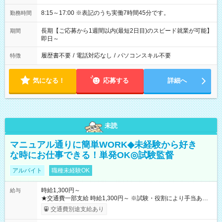
8:15～17:00 ※表記のうち実働7時間45分です。
勤務時間
長期【ご応募から1週間以内(最短2日目)のスピード就業が可能】
期間
即日～
履歴書不要
/
電話対応なし
/
パソコンスキル不要
特徴
気になる！
応募する
詳細へ
未読
マニュアル通りに簡単WORK◆未経験から好き
な時にお仕事できる！単発OK◎試験監督
アルバイト
職種未経験OK
時給1,300円～
給与
★交通費一部支給 時給1,300円～ ※試験・役割により手当あり
※勤務回数により昇給あり 【即給（前払い）オプションあ
交通費別途支給あり
り！】 希望される場合、勤務から1週間ほどで給与の一部を受け