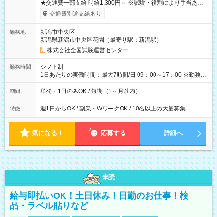
★交通費一部支給 時給1,300円～ ※試験・役割により手当あり
※勤務回数により昇給あり 【即給（前払い）オプションあ
交通費別途支給あり
り！】 希望される場合、勤務から1週間ほどで給与の一部を受け
取れます。 ※手数料418円がかかります。 【過去試験日の収入
新潟市中央区
勤務地
例】 ・河合塾模擬試験 8:30～17:30（休憩1時間） 時給1,300円
新潟県新潟市中央区花園（最寄り駅：新潟駅）
×8時間＝日収10,400円＋交通費 ※当日の役割により時給＋100
円の場合あり ・国家試験 7:00～13:30（休憩なし） 時給1,300
株式会社全国試験運営センター
円（役割手当＋100円）×6時間＝日収8,400円＋交通費 【試用期
間】試用期間なし
シフト制
勤務時間
1日あたりの実働時間：最大7時間/日 09：00～17：00 ※勤務時
間は 試験により異なります。
単発・1日のみOK / 短期（1ヶ月以内）
期間
週1日からOK / 副業・WワークOK / 10名以上の大量募集
特徴
気になる！
応募する
詳細へ
未読
給与即払いOK！土日休み！日勤のお仕事！検
品・ラベル貼りなど