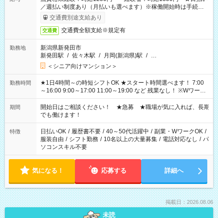
／週払い制度あり（月払いも選べます）※稼働開始時は手続き完
了次第のお支払いとなります。
交通費別途支給あり
交通費全額支給※規定有
交通費
新潟県新発田市
勤務地
新発田駅
/
佐々木駅
/
月岡(新潟県)駅
/
…
＜シニア向けマンション＞
★1日4時間～の時短シフトOK ★スタート時間選べます！ 7:00
勤務時間
～16:00 9:00～17:00 11:00～19:00 など 残業なし！ ※Wワーク
の場合、他のお仕事と合わせ週40時間超の就業はご案内できま
せん ※法令に基づき、週20時間以上勤務は社会保険への加入対
開始日はご相談ください！ ★急募 ★職場が気に入れば、長期
期間
象となります ※労働者派遣法（日雇い派遣の原則禁止）によ
でも働けます！
り、短時間・短期間の就業はご案内が難しい場合があります
日払いOK
/
履歴書不要
/
40～50代活躍中
/
副業・WワークOK
/
特徴
服装自由
/
シフト勤務
/
10名以上の大量募集
/
電話対応なし
/
パ
ソコンスキル不要
気になる！
応募する
詳細へ
掲載日：2026.08.06
未読