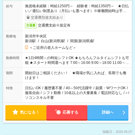
無資格未経験：時給1250円～ 経験者：時給1350円～ ★日払
給与
い／週払い制度あり（月払いも選べます）※稼働開始時は手続き
完了次第のお支払いとなります。
交通費別途支給あり
交通費支給※規定有
交通費
新潟市中央区
勤務地
新潟駅
/
白山(新潟県)駅
/
関屋(新潟県)駅
＜ご近所の老人ホームなど＞
★1日4時間～の時短シフトOK ★もちろんフルタイムシフトも可
勤務時間
能 ★スタート時間選べます 7:00～16:00 9:00～18:00 11:00～
20:00 など 残業なし！ ※Wワークの場合、他のお仕事と合わせ
週40時間超の就業はご案内できません ※法令に基づき、週20時
開始日はご相談ください！ ★職場が気に入れば、長期でも働
期間
間以上勤務は社会保険への加入対象となります ※労働者派遣法
けます！
（日雇い派遣の原則禁止）により、短時間・短期間の就業はご
案内が難しい場合があります
日払いOK
/
履歴書不要
/
40～50代活躍中
/
副業・WワークOK
/
特徴
服装自由
/
シフト勤務
/
10名以上の大量募集
/
電話対応なし
/
パ
ソコンスキル不要
気になる！
応募する
詳細へ
掲載日：2026.08.07