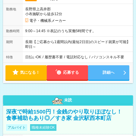
長野県上高井郡
勤務地
小布施駅から徒歩12分
電子・機械系メーカー
9:00～14:45 ※表記のうち実働5時間です。
勤務時間
長期【ご応募から1週間以内(最短2日目)のスピード就業が可能】
期間
即日～
日払いOK
/
履歴書不要
/
電話対応なし
/
パソコンスキル不要
特徴
気になる！
応募する
詳細へ
未読
深夜で時給1500円！金銭のやり取りほぼなし！
食事補助もあり◎／すき家 金沢駅西本町店
アルバイト
職種未経験OK