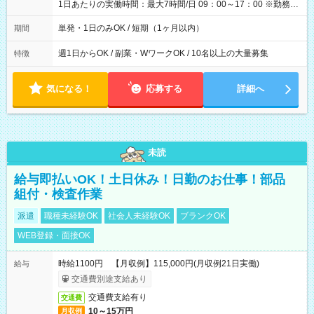
1日あたりの実働時間：最大7時間/日 09：00～17：00 ※勤務時
間は 試験により異なります。
単発・1日のみOK / 短期（1ヶ月以内）
期間
週1日からOK / 副業・WワークOK / 10名以上の大量募集
特徴
気になる！
応募する
詳細へ
未読
給与即払いOK！土日休み！日勤のお仕事！部品
組付・検査作業
派遣
職種未経験OK
社会人未経験OK
ブランクOK
WEB登録・面接OK
時給1100円 【月収例】115,000円(月収例21日実働)
給与
交通費別途支給あり
交通費支給有り
交通費
10～15万円
月収例