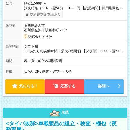
時給1,500円～
給与
深夜時給（22時～翌5時）：1500円 【試用期間】試用期間あり
試用期間の長さ：1ヶ月 雇用形態、給与は本採用時と同じです。
交通費別途支給あり
試用期間の実態は30日（※条件変更なし）ですが、切り上げで
一ヶ月とさせていただきます。 研修制度あり：15時間(研修中も
石川県金沢市
勤務地
同時給）
石川県金沢市駅西本町6-3-7
株式会社すき家
シフト制
勤務時間
1日あたりの実働時間：最大7時間/日 【深夜帯】22:00～翌5:00
週2日～・1日2h～OK◎ ※22:00から翌5:00までは18歳以上の方
のみ勤務可能です（18歳未満の深夜業務禁止のため） ★深夜で
春・夏・冬休み期間限定
期間
も安心して働けます★ すき家では、ワンオペを禁止していま
す。 必ず、2名以上での勤務を行いますので、安心して働けま
日払いOK / 副業・WワークOK
特徴
す。
気になる！
応募する
詳細へ
未読
<タイパ抜群>車載製品の組立・検査・梱包（夜
勤専属）