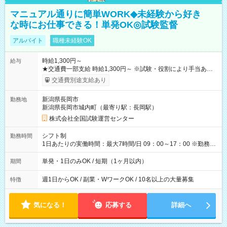
マニュアル通りに簡単WORK◆未経験から好き
な時にお仕事できる！単発OK◎試験監督
アルバイト
職種未経験OK
時給1,300円～
給与
★交通費一部支給 時給1,300円～ ※試験・役割により手当あり
※勤務回数により昇給あり 【即給（前払い）オプションあ
交通費別途支給あり
り！】 希望される場合、勤務から1週間ほどで給与の一部を受け
取れます。 ※手数料418円がかかります。 【過去試験日の収入
新潟県長岡市
勤務地
例】 ・河合塾模擬試験 8:30～17:30（休憩1時間） 時給1,300円
新潟県長岡市城内町（最寄り駅：長岡駅）
×8時間＝日収10,400円＋交通費 ※当日の役割により時給＋100
円の場合あり ・国家試験 7:00～13:30（休憩なし） 時給1,300
株式会社全国試験運営センター
円（役割手当＋100円）×6時間＝日収8,400円＋交通費 【試用期
間】試用期間なし
シフト制
勤務時間
1日あたりの実働時間：最大7時間/日 09：00～17：00 ※勤務時
間は 試験により異なります。
単発・1日のみOK / 短期（1ヶ月以内）
期間
週1日からOK / 副業・WワークOK / 10名以上の大量募集
特徴
気になる！
応募する
詳細へ