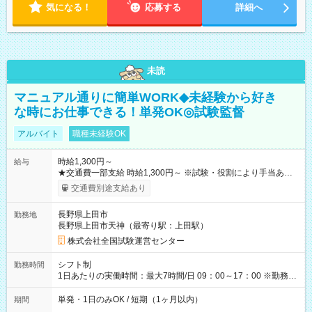
気になる！
応募する
詳細へ
未読
マニュアル通りに簡単WORK◆未経験から好き
な時にお仕事できる！単発OK◎試験監督
アルバイト
職種未経験OK
時給1,300円～
給与
★交通費一部支給 時給1,300円～ ※試験・役割により手当あり
※勤務回数により昇給あり 【即給（前払い）オプションあ
交通費別途支給あり
り！】 希望される場合、勤務から1週間ほどで給与の一部を受け
取れます。 ※手数料418円がかかります。 【過去試験日の収入
長野県上田市
勤務地
例】 ・河合塾模擬試験 8:30～17:30（休憩1時間） 時給1,300円
長野県上田市天神（最寄り駅：上田駅）
×8時間＝日収10,400円＋交通費 ※当日の役割により時給＋100
円の場合あり ・国家試験 7:00～13:30（休憩なし） 時給1,300
株式会社全国試験運営センター
円（役割手当＋100円）×6時間＝日収8,400円＋交通費 【試用期
間】試用期間なし
シフト制
勤務時間
1日あたりの実働時間：最大7時間/日 09：00～17：00 ※勤務時
間は 試験により異なります。
単発・1日のみOK / 短期（1ヶ月以内）
期間