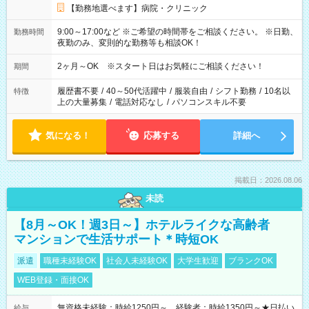
【勤務地選べます】病院・クリニック
9:00～17:00など ※ご希望の時間帯をご相談ください。 ※日勤、
勤務時間
夜勤のみ、変則的な勤務等も相談OK！
2ヶ月～OK ※スタート日はお気軽にご相談ください！
期間
履歴書不要
/
40～50代活躍中
/
服装自由
/
シフト勤務
/
10名以
特徴
上の大量募集
/
電話対応なし
/
パソコンスキル不要
気になる！
応募する
詳細へ
掲載日：2026.08.06
未読
【8月～OK！週3日～】ホテルライクな高齢者
マンションで生活サポート＊時短OK
派遣
職種未経験OK
社会人未経験OK
大学生歓迎
ブランクOK
WEB登録・面接OK
無資格未経験：時給1250円～ 経験者：時給1350円～★日払い
給与