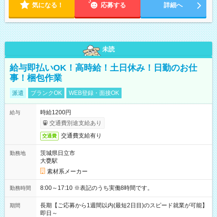
気になる！
応募する
詳細へ
未読
給与即払いOK！高時給！土日休み！日勤のお仕
事！梱包作業
派遣
ブランクOK
WEB登録・面接OK
時給1200円
給与
交通費別途支給あり
交通費支給有り
交通費
茨城県日立市
勤務地
大甕駅
素材系メーカー
8:00～17:10 ※表記のうち実働8時間です。
勤務時間
長期【ご応募から1週間以内(最短2日目)のスピード就業が可能】
期間
即日～