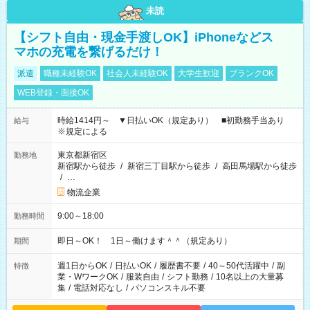
未読
【シフト自由・現金手渡しOK】iPhoneなどス
マホの充電を繋げるだけ！
派遣
職種未経験OK
社会人未経験OK
大学生歓迎
ブランクOK
WEB登録・面接OK
時給1414円～ ▼日払いOK（規定あり） ■初勤務手当あり
給与
※規定による
東京都新宿区
勤務地
新宿駅から徒歩
/
新宿三丁目駅から徒歩
/
高田馬場駅から徒歩
/
…
物流企業
9:00～18:00
勤務時間
即日～OK！ 1日～働けます＾＾（規定あり）
期間
週1日からOK
/
日払いOK
/
履歴書不要
/
40～50代活躍中
/
副
特徴
業・WワークOK
/
服装自由
/
シフト勤務
/
10名以上の大量募
集
/
電話対応なし
/
パソコンスキル不要