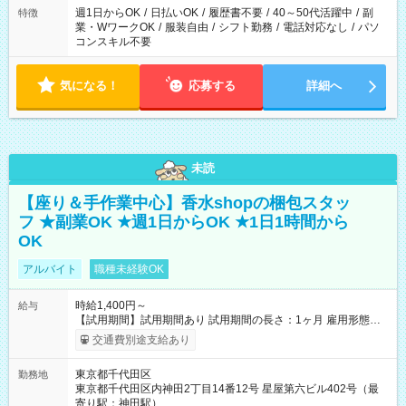
週1日からOK
/
日払いOK
/
履歴書不要
/
40～50代活躍中
/
副
特徴
業・WワークOK
/
服装自由
/
シフト勤務
/
電話対応なし
/
パソ
コンスキル不要
気になる！
応募する
詳細へ
未読
【座り＆手作業中心】香水shopの梱包スタッ
フ ★副業OK ★週1日からOK ★1日1時間から
OK
アルバイト
職種未経験OK
時給1,400円～
給与
【試用期間】試用期間あり 試用期間の長さ：1ヶ月 雇用形態、
給与は本採用時と同じです。
交通費別途支給あり
東京都千代田区
勤務地
東京都千代田区内神田2丁目14番12号 星屋第六ビル402号（最
寄り駅：神田駅）