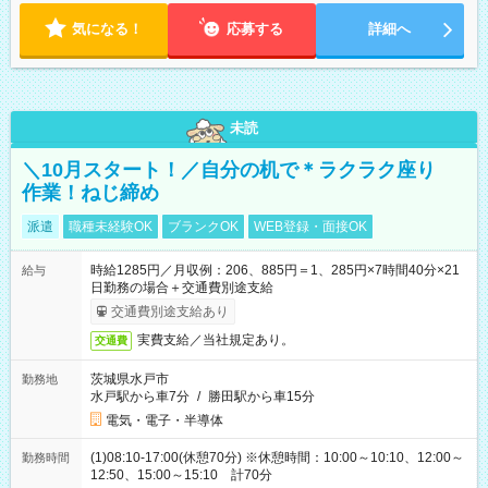
気になる！
応募する
詳細へ
未読
＼10月スタート！／自分の机で＊ラクラク座り
作業！ねじ締め
派遣
職種未経験OK
ブランクOK
WEB登録・面接OK
時給1285円／月収例：206、885円＝1、285円×7時間40分×21
給与
日勤務の場合＋交通費別途支給
交通費別途支給あり
実費支給／当社規定あり。
交通費
茨城県水戸市
勤務地
水戸駅から車7分
/
勝田駅から車15分
電気・電子・半導体
(1)08:10-17:00(休憩70分) ※休憩時間：10:00～10:10、12:00～
勤務時間
12:50、15:00～15:10 計70分