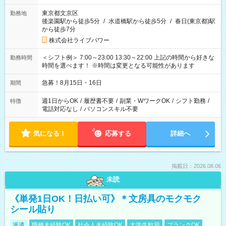
東京都文京区
勤務地
後楽園駅から徒歩5分
/
水道橋駅から徒歩5分
/
春日(東京都)駅
から徒歩7分
株式会社ライブパワー
＜シフト例＞ 7:00～23:00 13:30～22:00 上記の時間から好きな
勤務時間
時間を選べます！ ※時間は変更となる可能性があります
急募！8月15日・16日
期間
週1日からOK
/
履歴書不要
/
副業・WワークOK
/
シフト勤務
/
特徴
電話対応なし
/
パソコンスキル不要
気になる！
応募する
詳細へ
掲載日：2026.08.06
未読
《単発1日OK！日払い可》＊文房具のモクモク
シール貼り
派遣
職種未経験OK
社会人未経験OK
大学生歓迎
ブランクOK