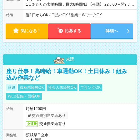
1日あたりの実働時間：最大8時間/日 【夜勤】 22：00～翌9：
00 ※週1日～OK ／ 夜勤専従 ＊＊ 勤務時間例 ＊＊ ■22時か
ら翌7時 ■23時から翌8時 ■24時から翌9時 など ※上記の時間
週1日からOK / 日払いOK / 副業・WワークOK
特徴
内で8時間勤務（休憩1時間）ご利用者様により、時間は異なり
ます。 ※曜日固定（毎週同じ曜日での勤務となります）
気になる！
応募する
詳細へ
未読
座り仕事！高時給！車通勤OK！土日休み！組み
込み作業など
派遣
職種未経験OK
社会人未経験OK
ブランクOK
WEB登録・面接OK
時給1200円
給与
交通費別途支給あり
交通費支給有り
交通費
茨城県日立市
勤務地