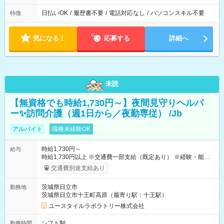
日払いOK
/
履歴書不要
/
電話対応なし
/
パソコンスキル不要
特徴
気になる！
応募する
詳細へ
未読
【無資格でも時給1,730円～】夜間見守りヘルパ
ー✨訪問介護（週1日から／夜勤専従） /Jb
アルバイト
職種未経験OK
時給1,730円～
給与
時給1,730円以上 ※交通費一部支給（既定あり） ※経験・能力を
考慮して決定します 【収入例】 週1回勤務の場合：1,730円×8時
交通費別途支給あり
間×4回=5万5,360円 週3回勤務の場合：1,730円×8時間×12回
=16万6,080円 【試用期間】試用期間あり 試用期間の長さ：2ヶ
茨城県日立市
勤務地
月 ※ 雇用形態と給与に、本採用時と異なる部分があります。 雇
茨城県日立市十王町高原（最寄り駅：十王駅）
用形態：本採用時と同じです。 給与：時給 1,510円以上
ユースタイルラボラトリー株式会社
シフト制
勤務時間