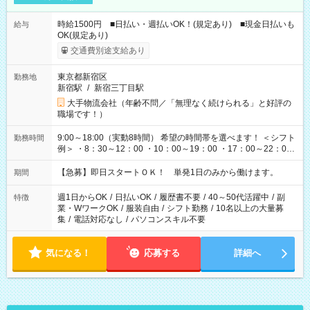
時給1500円 ■日払い・週払いOK！(規定あり) ■現金日払いも
給与
OK(規定あり)
交通費別途支給あり
東京都新宿区
勤務地
新宿駅
/
新宿三丁目駅
大手物流会社（年齢不問／「無理なく続けられる」と好評の
職場です！）
9:00～18:00（実動8時間） 希望の時間帯を選べます！ ＜シフト
勤務時間
例＞ ・8：30～12：00 ・10：00～19：00 ・17：00～22：00
・13：00～22：00 ・22：00～翌6：00 など
【急募】即日スタートＯＫ！ 単発1日のみから働けます。
期間
週1日からOK
/
日払いOK
/
履歴書不要
/
40～50代活躍中
/
副
特徴
業・WワークOK
/
服装自由
/
シフト勤務
/
10名以上の大量募
集
/
電話対応なし
/
パソコンスキル不要
気になる！
応募する
詳細へ