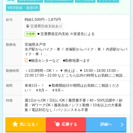
WEB登録・面接OK
時給1,500円～1,875円
給与
交通費別途支給あり
■ 交通費規定内支給 ※派遣先による
交通費
茨城県水戸市
勤務地
水戸駅からバイク・車
/
赤塚駅からバイク・車
/
内原駅からバ
イク・車
/
…
■物流センターなど ■勤務地選べます
＜1日3時間～OK！＞ ▼ 例えば… ▼ 15:00～18:00 15:00～
勤務時間
22:00 17:00～22:00 など こちら以外の時間もお気軽にご相談く
ださい！
単発1日～！ ★勤務開始日や期間はお気軽にご相談くださ
期間
い！ ＃8月～ ＃9月～
週1日からOK
/
日払いOK
/
履歴書不要
/
40～50代活躍中
/
副
特徴
業・WワークOK
/
服装自由
/
シフト勤務
/
10名以上の大量募
集
/
電話対応なし
/
パソコンスキル不要
気になる！
応募する
詳細へ