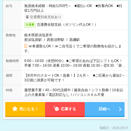
無資格未経験：時給1250円～ ■週払いOK ■扶養内OK ■日
給与
収1万円以上
交通費別途支給あり
交通費全額支給（ガソリン代もOK！）
交通費
栃木県那須塩原市
勤務地
那須塩原駅
/
西那須野駅
/
黒磯駅
≪車通勤もOK！≫ご自宅近くでご希望の勤務地を紹介しま
す。
9:00～18:00（休憩60分） ■ご希望があれば下記シフトもOK！
勤務時間
早番 7:00～16:00 遅番 10:00～19:00 夜勤 16:30～翌9:30 「家族
と休みを合わせたい」 「余裕を持って夕飯の準備がしたい」
「できれば残業はしたくない」 など、ご希望を教えてください
【8月中のスタートOK！急募！】2カ月～ ■ご応募から最短2～
期間
ね。 ※Wワーク希望の方へ 今ご覧のお仕事で希望する勤務時間
3日後に就業が可能です！
と、もう1つのお仕事の勤務時間。 合計で週40時間を超える場
合は応募できません。
履歴書不要
/
40～50代活躍中
/
服装自由
/
シフト勤務
/
10名以
特徴
上の大量募集
/
電話対応なし
/
パソコンスキル不要
気になる！
応募する
詳細へ
掲載日：2026.08.07