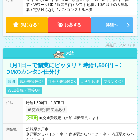
業・WワークOK
/
服装自由
/
シフト勤務
/
10名以上の大量募
集
/
電話対応なし
/
パソコンスキル不要
気になる！
応募する
詳細へ
掲載日：2026.08.01
未読
〈月1日～で副業にピッタリ＊時給1,500円～〉
DMのカンタン仕分け
派遣
職種未経験OK
社会人未経験OK
大学生歓迎
ブランクOK
WEB登録・面接OK
時給1,500円～1,875円
給与
交通費別途支給あり
■ 交通費規定内支給 ※派遣先による
交通費
茨城県水戸市
勤務地
水戸駅からバイク・車
/
赤塚駅からバイク・車
/
内原駅からバ
イク・車
/
…