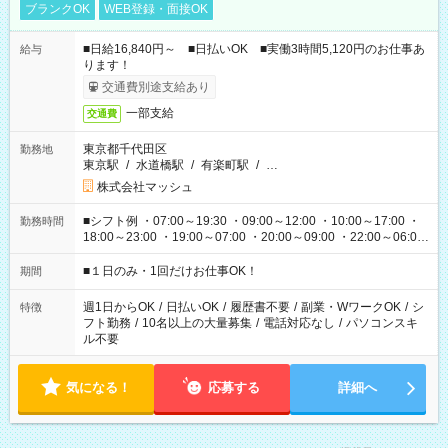
ブランクOK
WEB登録・面接OK
■日給16,840円～ ■日払いOK ■実働3時間5,120円のお仕事あ
給与
ります！
交通費別途支給あり
一部支給
交通費
東京都千代田区
勤務地
東京駅
/
水道橋駅
/
有楽町駅
/
…
株式会社マッシュ
■シフト例 ・07:00～19:30 ・09:00～12:00 ・10:00～17:00 ・
勤務時間
18:00～23:00 ・19:00～07:00 ・20:00～09:00 ・22:00～06:00
etc ★最短で3時間で5,120円のお仕事から 15時間で2万円近く稼
げるお仕事も！ ご希望のお時間に合わせてご紹介！ ※シフトは
■１日のみ・1回だけお仕事OK！
期間
現場によって異なります。 ※勿論、休憩時間はあるのでご安心
ください！
週1日からOK
/
日払いOK
/
履歴書不要
/
副業・WワークOK
/
シ
特徴
フト勤務
/
10名以上の大量募集
/
電話対応なし
/
パソコンスキ
ル不要
気になる！
応募する
詳細へ