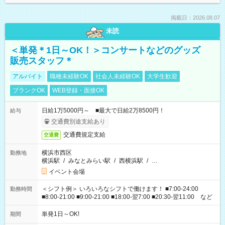
掲載日：2026.08.07
未読
＜単発＊1日～OK！＞コンサートなどのグッズ
販売スタッフ＊
アルバイト
職種未経験OK
社会人未経験OK
大学生歓迎
ブランクOK
WEB登録・面接OK
日給1万5000円～ ■最大で日給2万8500円！
給与
交通費別途支給あり
交通費規定支給
交通費
横浜市西区
勤務地
横浜駅
/
みなとみらい駅
/
西横浜駅
/
…
イベント会場
＜シフト例＞ いろいろなシフトで働けます！ ■7:00-24:00
勤務時間
■8:00-21:00 ■9:00-21:00 ■18:00-翌7:00 ■20:30-翌11:00 など
単発1日～OK!
期間