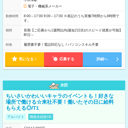
小木津駅
電子・機械系メーカー
8:00～17:00 9:00～17:00 ※表記のうち実働7時間から8時間で
勤務時間
す。
長期【ご応募から1週間以内(最短2日目)のスピード就業が可能】
期間
即日～
履歴書不要
/
電話対応なし
/
パソコンスキル不要
特徴
気になる！
応募する
詳細へ
未読
ちいさいかわいいキャラのイベントも！好きな
場所で働ける☆来社不要！働いたその日に給料
もらえる◎/T1
アルバイト
職種未経験OK