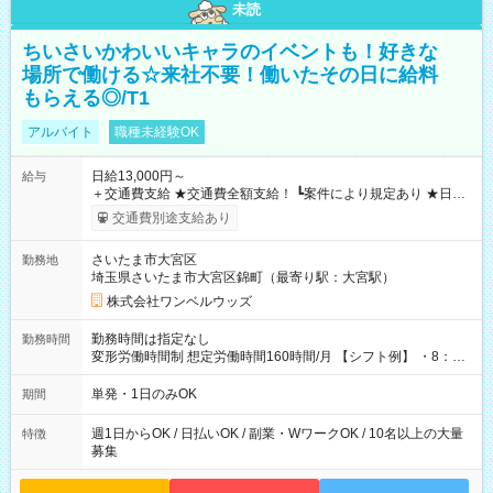
未読
ちいさいかわいいキャラのイベントも！好きな
場所で働ける☆来社不要！働いたその日に給料
もらえる◎/T1
アルバイト
職種未経験OK
日給13,000円～
給与
＋交通費支給 ★交通費全額支給！ ┗案件により規定あり ★日払
いOK！（規定あり） ┗働いたその日に現金GET♪ お仕事後はコ
交通費別途支給あり
ンビニATMから 日払い分を引き落とせます！ 【試用期間】試
用期間なし
さいたま市大宮区
勤務地
埼玉県さいたま市大宮区錦町（最寄り駅：大宮駅）
株式会社ワンベルウッズ
勤務時間は指定なし
勤務時間
変形労働時間制 想定労働時間160時間/月 【シフト例】 ・8：00
～21：00
単発・1日のみOK
期間
週1日からOK / 日払いOK / 副業・WワークOK / 10名以上の大量
特徴
募集