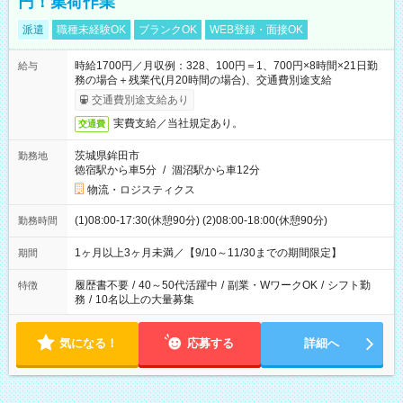
円！集荷作業
派遣
職種未経験OK
ブランクOK
WEB登録・面接OK
時給1700円／月収例：328、100円＝1、700円×8時間×21日勤
給与
務の場合＋残業代(月20時間の場合)、交通費別途支給
交通費別途支給あり
実費支給／当社規定あり。
交通費
茨城県鉾田市
勤務地
徳宿駅から車5分
/
涸沼駅から車12分
物流・ロジスティクス
(1)08:00-17:30(休憩90分) (2)08:00-18:00(休憩90分)
勤務時間
1ヶ月以上3ヶ月未満／【9/10～11/30までの期間限定】
期間
履歴書不要
/
40～50代活躍中
/
副業・WワークOK
/
シフト勤
特徴
務
/
10名以上の大量募集
気になる！
応募する
詳細へ