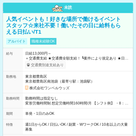
未読
人気イベントも！好きな場所で働けるイベント
スタッフ☆来社不要！働いたその日に給料もら
える日払い/T1
アルバイト
職種未経験OK
日給13,000円～
給与
＋交通費支給 ★交通費全額支給！ ┗案件により規定あり ★日払
いOK！（規定あり） ┗働いたその日に現金GET♪ お仕事後はコ
交通費別途支給あり
ンビニATMから 日払い分を引き落とせます！ 【試用期間】試
用期間なし
東京都豊島区
勤務地
東京都豊島区南池袋（最寄り駅：池袋駅）
株式会社ワンベルウッズ
勤務時間は指定なし
勤務時間
変形労働時間制 想定労働時間160時間/月 【シフト例】 ・8：00
～21：00
単発・1日のみOK
期間
週1日からOK / 日払いOK / 副業・WワークOK / 10名以上の大量
特徴
募集