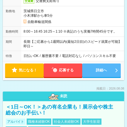
交通費支給有り
交通費
茨城県日立市
勤務地
小木津駅から車5分
自動車輸送関係
8:00～16:45 16:25～1:10 ※表記のうち実働7時間45分です。
勤務時間
長期【ご応募から1週間以内(最短2日目)のスピード就業が可能】
期間
即日～
日払いOK
/
履歴書不要
/
電話対応なし
/
パソコンスキル不要
特徴
気になる！
応募する
詳細へ
掲載日：2026.08.08
未読
＜1日～OK！＞あの有名企業も！展示会や株主
総会のお手伝い！
アルバイト
職種未経験OK
社会人未経験OK
大学生歓迎