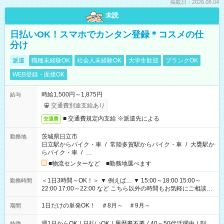
掲載日：2026.08.04
未読
日払いOK！スマホでカンタン登録＊コスメの仕
分け
派遣
職種未経験OK
社会人未経験OK
大学生歓迎
ブランクOK
WEB登録・面接OK
時給1,500円～1,875円
給与
交通費別途支給あり
■ 交通費規定内支給 ※派遣先による
交通費
茨城県日立市
勤務地
日立駅からバイク・車
/
常陸多賀駅からバイク・車
/
大甕駅か
らバイク・車
/
…
■物流センターなど ■勤務地選べます
＜1日3時間～OK！＞ ▼ 例えば… ▼ 15:00～18:00 15:00～
勤務時間
22:00 17:00～22:00 など こちら以外の時間もお気軽にご相談く
ださい！
1日だけの単発OK！ ＃8月～ ＃9月～
期間
週1日からOK
/
日払いOK
/
履歴書不要
/
40～50代活躍中
/
副
特徴