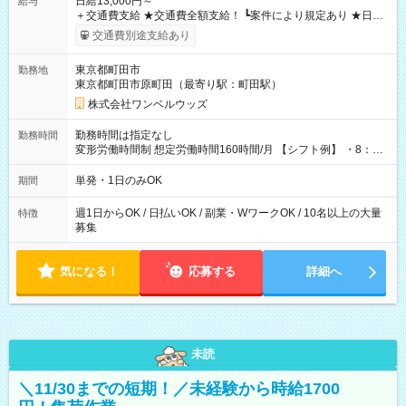
日給13,000円～
給与
＋交通費支給 ★交通費全額支給！ ┗案件により規定あり ★日払
いOK！（規定あり） ┗働いたその日に現金GET♪ お仕事後はコ
交通費別途支給あり
ンビニATMから 日払い分を引き落とせます！ 【試用期間】試
用期間なし
東京都町田市
勤務地
東京都町田市原町田（最寄り駅：町田駅）
株式会社ワンベルウッズ
勤務時間は指定なし
勤務時間
変形労働時間制 想定労働時間160時間/月 【シフト例】 ・8：00
～21：00
単発・1日のみOK
期間
週1日からOK / 日払いOK / 副業・WワークOK / 10名以上の大量
特徴
募集
気になる！
応募する
詳細へ
未読
＼11/30までの短期！／未経験から時給1700