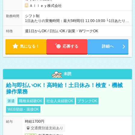
Ａｌｌｅｙ株式会社
シフト制
勤務時間
1日あたりの実働時間：最大5時間/日 11:00-19:00 └1日あたりの
実働時間：1-5時間 └上記の時間帯内であれば、いつでも勤務可
能！ └平日・土曜日の中で、お好きな曜日でご勤務いただけま
週1日からOK / 日払いOK / 副業・WワークOK
特徴
す！ 【シフト例】 ・11:00～14:00 ・16:30～19:00 ・13:00～
18:00 などのように、自由な働き方が可能なお仕事です！
気になる！
応募する
詳細へ
未読
給与即払いOK！高時給！土日休み！検査・機械
操作業務
派遣
職種未経験OK
社会人未経験OK
ブランクOK
WEB登録・面接OK
時給1700円
給与
交通費別途支給あり