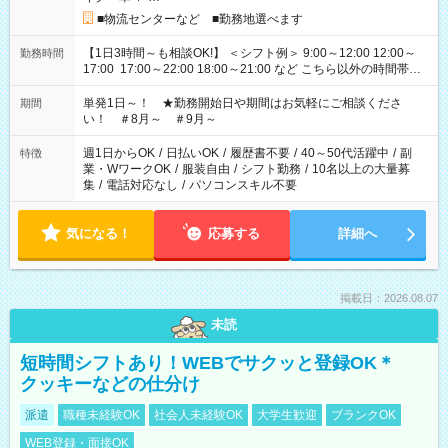
■物流センターなど ■勤務地選べます
【1日3時間～も相談OK!】 ＜シフト例＞ 9:00～12:00 12:00～
勤務時間
17:00 17:00～22:00 18:00～21:00 など こちら以外の時間帯も
お気軽にご相談ください！
単発1日～！ ★勤務開始日や期間はお気軽にご相談くださ
期間
い！ ＃8月～ ＃9月～
週1日からOK
/
日払いOK
/
履歴書不要
/
40～50代活躍中
/
副
特徴
業・WワークOK
/
服装自由
/
シフト勤務
/
10名以上の大量募
集
/
電話対応なし
/
パソコンスキル不要
気になる！
応募する
詳細へ
掲載日：2026.08.07
未読
短時間シフトあり！WEBでサクッと登録OK＊
クッキーなどの仕分け
派遣
職種未経験OK
社会人未経験OK
大学生歓迎
ブランクOK
WEB登録・面接OK