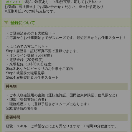
速払い制度あり！＜勤務実績に応じてお支払い＞
ポイント！
お気軽に当社担当までお問い合わせください。※当社規定あり
※原則月払いでの給与支払です。
登録について
＜ご登録済みの方も大歓迎！＞
ご応募からお仕事開始までがスムーズです。最短翌日からお仕事スタート！
＜はじめての方はこちら＞
Step1 履歴書・証明写真不要で登録できます。
・オンライン登録（5分程度）
・電話登録（20分程度）
・来場登録（1時間30分程度）
Step2 あなたにピッタリのお仕事をご案内
Step3 就業前の職場見学
Step4 雇用契約＆お仕事スタート
持ち物
・ご本人様確認用の書類（運転免許証、国民健康保険証、住民票など）
・印鑑（登録書類に必要)
・職務経歴メモ（登録手続きがスムーズになります）
※来場登録の場合※
所要時間
経験・スキル・ご希望などにより異なりますが、1時間30分程度です。