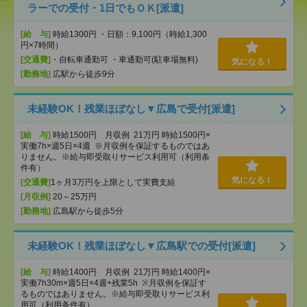
ラーでの受付・1日でもＯＫ[派遣]
[給 与]
時給1300円 ・日額：9,100円（時給1,300
円×7時間）
[交通費]
・自転車通勤可 ・車通勤可(駐車場無料)
気になる！
[勤務地]
広駅から徒歩9分
未経験OK！残業ほぼなし▼広島で受付[派遣]
[給 与]
時給1500円 月収例 21万円 時給1500円×
実働7h×週5日×4週 ※月収例を保証するものではあ
りません。※給与即受取りサービス利用可（利用条
件有）
気になる！
[交通費]
1ヶ月3万円を上限として実費支給
[月収例]
20～25万円
[勤務地]
広島駅から徒歩5分
未経験OK！残業ほぼなし▼広島駅での受付[派遣]
[給 与]
時給1400円 月収例 21万円 時給1400円×
実働7h30m×週5日×4週+残業5h ※月収例を保証す
るものではありません。※給与即受取りサービス利
用可（利用条件有）