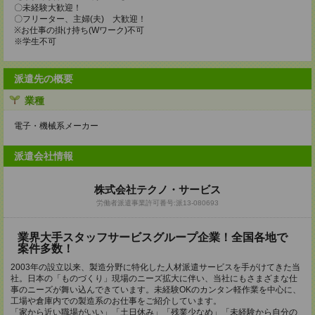
〇未経験大歓迎！
〇フリーター、主婦(夫) 大歓迎！
※お仕事の掛け持ち(Wワーク)不可
※学生不可
派遣先の概要
業種
電子・機械系メーカー
派遣会社情報
株式会社テクノ・サービス
労働者派遣事業許可番号:派13-080693
業界大手スタッフサービスグループ企業！全国各地で
案件多数！
2003年の設立以来、製造分野に特化した人材派遣サービスを手がけてきた当
社。日本の「ものづくり」現場のニーズ拡大に伴い、当社にもさまざまな仕
事のニーズが舞い込んできています。未経験OKのカンタン軽作業を中心に、
工場や倉庫内での製造系のお仕事をご紹介しています。
「家から近い職場がいい」「土日休み」「残業少なめ」「未経験から自分の