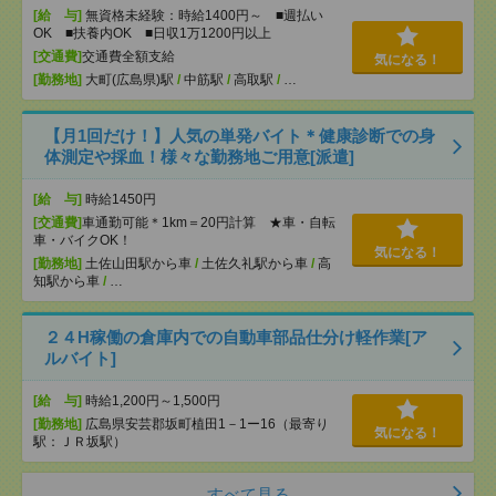
[給 与]
無資格未経験：時給1400円～ ■週払い
OK ■扶養内OK ■日収1万1200円以上
[交通費]
交通費全額支給
気になる！
[勤務地]
大町(広島県)駅
/
中筋駅
/
高取駅
/
…
【月1回だけ！】人気の単発バイト＊健康診断での身
体測定や採血！様々な勤務地ご用意[派遣]
[給 与]
時給1450円
[交通費]
車通勤可能＊1km＝20円計算 ★車・自転
車・バイクOK！
気になる！
[勤務地]
土佐山田駅から車
/
土佐久礼駅から車
/
高
知駅から車
/
…
２４H稼働の倉庫内での自動車部品仕分け軽作業[ア
ルバイト]
[給 与]
時給1,200円～1,500円
[勤務地]
広島県安芸郡坂町植田1－1ー16（最寄り
気になる！
駅：ＪＲ坂駅）
すべて見る