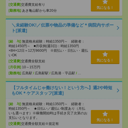
[交通費]
交通費支給有り
気になる！
[勤務地]
あき亀山駅から車20分
＼未経験OK!／伝票や物品の準備など＊病院内サポー
ト[派遣]
[給 与]
無資格未経験：時給1350円～ 経験者：
時給1450円～ ■月収例(週3日)：時給1350円
×8H×12日＝12万9600円 ※前払い・日払い・週払
いOK
気になる！
[交通費]
交通費全額支給
[月収例]
10～15万円
[勤務地]
広島駅
/
広島駅駅
/
広島港・宇品駅
/
…
【フルタイムじゃ働けない！という方へ】週2や時短
もOK＊ケアスタッフ[派遣]
[給 与]
無資格未経験：時給1350円～ 経験者：
時給1350円～ ★日払い／週払い制度あり（月払
いも選べます）※稼働開始時は手続き完了次第のお
支払いとなります。
気になる！
[交通費]
交通費全額支給※規定有