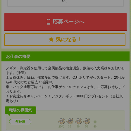
い。
応募ページへ
気になる！
お仕事の概要
ノギス・測定器を使用して金属部品の検査測定、数値の入力業務をお願いし
ます。(派遣)
土日祝休み。日勤。残業多めで稼げます。OJTありで安心スタート。20代か
ら40代の方など幅広く活躍中。
車・バイク通勤可能です。お仕事ゲットのチャンスは今、ご応募お待ちして
おります。
！お友達紹介キャンペーン！デジタルギフト3000円分プレゼント（当社規
定あり）
職場の雰囲気
年齢層
20代
30
40
50
60