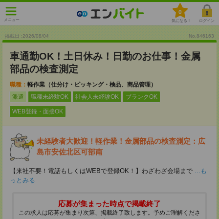
0
メニュー
気になる！
ログイン
掲載日 :2026
/
08
/
04
No.846163
車通勤OK！土日休み！日勤のお仕事！金属
部品の検査測定
職種：
軽作業（仕分け・ピッキング・検品、商品管理）
派遣
職種未経験OK
社会人未経験OK
ブランクOK
WEB登録・面接OK
未経験者大歓迎！軽作業！金属部品の検査測定：広
島市安佐北区可部南
【来社不要！電話もしくはWEBで登録OK！】わざわざ会場まで
...も
っとみる
応募が集まった時点で掲載終了
この求人は応募が集まり次第、掲載終了致します。予めご理解くださ