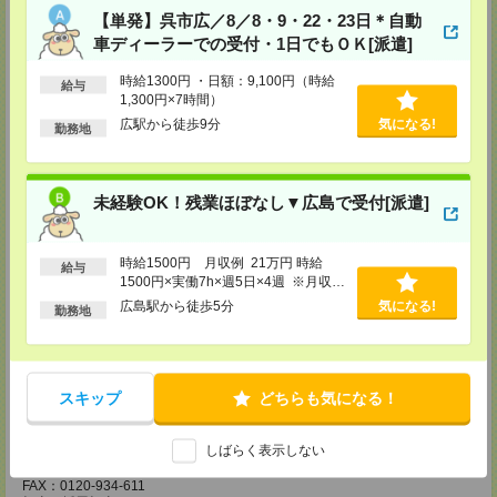
担当：採用担当
【単発】呉市広／8／8・9・22・23日＊自動
車ディーラーでの受付・1日でもＯＫ[派遣]
広島営業所
〒730-0031
時給1300円 ・日額：9,100円（時給
給与
広島県広島市中区紙屋町2丁目1番地22号 広島興銀ビル11階
1,300円×7時間）
TEL：0120-709-707
FAX：0120-934-504
広駅から徒歩9分
気になる!
勤務地
担当：採用担当
松山営業所
〒790-0003
未経験OK！残業ほぼなし▼広島で受付[派遣]
愛媛県松山市三番町7丁目1番地21号 ジブラルタ生命松山ビル8階
TEL：0120-709-707
FAX：0120-709-890
担当：採用担当
時給1500円 月収例 21万円 時給
給与
1500円×実働7h×週5日×4週 ※月収例
福岡営業所
を保証するものではありません。※給
広島駅から徒歩5分
気になる!
勤務地
〒810-0801
与即受取りサービス利用可（利用条件
福岡県福岡市博多区中洲5丁目6番24号 第6ガーデンビル2階
有）
TEL：0120-709-707
FAX：0120-709-927
担当：採用担当
スキップ
どちらも気になる！
熊本営業所
〒860-0806
しばらく表示しない
熊本県熊本市中央区花畑町4番1号 太陽生命熊本第2ビル9階
TEL：0120-709-707
FAX：0120-934-611