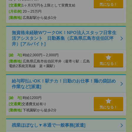
気になる！
[交通費]
1ヶ月3万円を上限として実費支給
[月収例]
20～25万円
[勤務地]
広島駅駅から徒歩1分
無資格未経験WワークOK！NPO法人スタッフ日常生
活アシスタント 日勤募集（広島県広島市佐伯区坪
井）[アルバイト]
[給 与]
時給2,000円～2,000円
[勤務地]
広島県広島市佐伯区坪井（最寄り駅：広島
気になる！
電鉄2系統宮島線 楽々園駅）
給与即払いOK！駅チカ！日勤のお仕事！麺の袋詰め
作業など[派遣]
[給 与]
時給1200円
[交通費]
交通費支給有り
気になる！
[勤務地]
下祇園駅から徒歩2分
残業ほぼなし▼本通で一般事務[派遣]