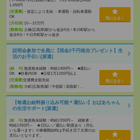
円×5時間×19日勤務の場合） ※22:00以降は時給
1,450円
[交通費]
・規定により支給 ・車通勤・自転車通勤
OK
気になる！
[月収例]
10～15万円
[勤務地]
土橋(広島県)駅から徒歩5分
/
本川町駅から
徒歩8分
/
十日市町駅から徒歩
説明会参加で全員に【現金2千円相当プレゼント】生
活のお手伝い[派遣]
[給 与]
無資格未経験：時給1400円～ ■週払い
OK ■扶養内OK ■日収1万1200円以上
[交通費]
交通費全額支給
気になる！
[勤務地]
大町(広島県)駅
/
中筋駅
/
高取駅
/
…
【毎週お給料振り込み可能＊週払い】おばあちゃん
の生活サポート[派遣]
[給 与]
無資格未経験：時給1350円～ 経験者：
時給1350円～ ★日払い／週払い制度あり（月払
いも選べます）※稼働開始時は手続き完了次第のお
支払いとなります。