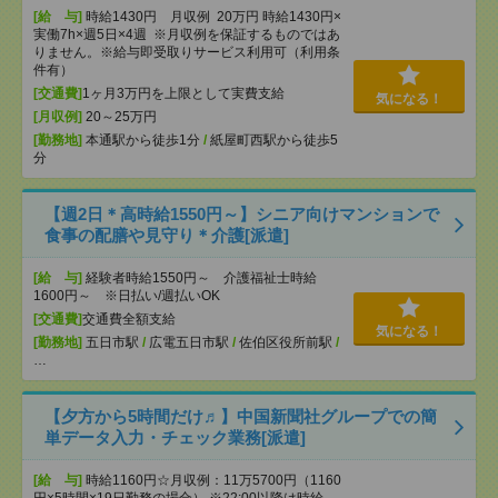
[給 与]
時給1430円 月収例 20万円 時給1430円×
実働7h×週5日×4週 ※月収例を保証するものではあ
りません。※給与即受取りサービス利用可（利用条
件有）
[交通費]
1ヶ月3万円を上限として実費支給
気になる！
[月収例]
20～25万円
[勤務地]
本通駅から徒歩1分
/
紙屋町西駅から徒歩5
分
【週2日＊高時給1550円～】シニア向けマンションで
食事の配膳や見守り＊介護[派遣]
[給 与]
経験者時給1550円～ 介護福祉士時給
1600円～ ※日払い/週払いOK
[交通費]
交通費全額支給
気になる！
[勤務地]
五日市駅
/
広電五日市駅
/
佐伯区役所前駅
/
…
【夕方から5時間だけ♬】中国新聞社グループでの簡
単データ入力・チェック業務[派遣]
[給 与]
時給1160円☆月収例：11万5700円（1160