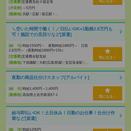
気になる！
[交通費]
交通費支給※規定有
[月収例]
～5万円
[勤務地]
呉駅
/
広駅
/
新広駅
/
…
＼空いた時間で働く！／日払いOK×1勤務2.8万円も
可！施設での見回りなど[派遣]
[給 与]
時給1550円～ 夜勤時給1880円～ 日収
2.8万円～（夜勤時給1880円×15h）
[交通費]
交通費全額支給
気になる！
[勤務地]
下祇園駅
/
大町(広島県)駅
/
安芸長束駅
/
…
夜勤の商品仕分けスタッフ[アルバイト]
[給 与]
時給1,400円～1,400円
[勤務地]
高知県土佐市新居67-1
気になる！
給与即払いOK！土日休み！日勤のお仕事！仕分け作
業など[派遣]
[給 与]
時給1200円