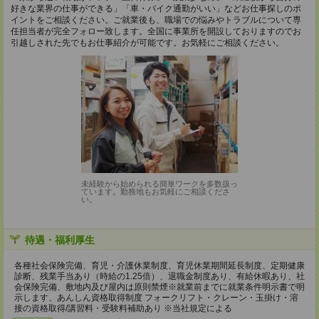
好きな業界の仕事ができる」「車・バイク通勤がいい」などお仕事探しのポ
イントをご相談ください。ご就業後も、職場での悩みやトラブルについて専
任担当者が完全フォロー致します。全国に事業所を開設しておりますのでお
引越しされた先でもお仕事紹介が可能です。お気軽にご相談ください。
未経験から始められる簡単ワークを多数扱っ
ています。勤務地もお気軽にご相談くださ
い。
待遇・福利厚生
各種社会保険完備、育児・介護休業制度、育児休業期間延長制度、定期健康
診断、残業手当あり（時給の1.25倍）、退職金制度あり、有給休暇あり、社
会保険完備、敷地内及び屋内は原則禁煙※就業前までに就業条件明示書で明
示します、あんしん資格取得制度 フォークリフト・クレーン・玉掛け・溶
接の資格取得/講習料・受験料補助あり ※当社規定による