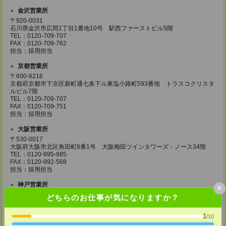
金沢営業所
〒920-0031
石川県金沢市広岡1丁目1番地10号 駅西ファーストビル5階
TEL：0120-709-707
FAX：0120-709-762
担当：採用担当
京都営業所
〒600-8216
京都府京都市下京区新町通七条下ル東塩小路町593番地 トラスコクリスタ
ルビル7階
TEL：0120-709-707
FAX：0120-709-751
担当：採用担当
大阪営業所
〒530-0017
大阪府大阪市北区角田町8番1号 大阪梅田ツインタワーズ・ノース34階
TEL：0120-995-985
FAX：0120-992-568
担当：採用担当
神戸営業所
×
〒650-0044
どちらのお仕事が気になりますか？
兵庫県神戸市中央区東川崎町1丁目3番3号 神戸ハーバーランドセンタービ
ル18階
1
/10
TEL：0120-995-984
FAX：0120-709-785