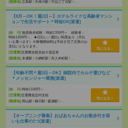
[勤務地]
広島駅
/
天神川駅
/
宇品三丁目駅
/
…
【8月～OK！週2日～】ホテルライクな高齢者マンシ
ョンで生活サポート＊時短OK[派遣]
[給 与]
無資格未経験：時給1350円～ 経験者：
時給1350円～ ★日払い／週払い制度あり（月払
いも選べます）※稼働開始時は手続き完了次第のお
支払いとなります。
気になる！
[交通費]
交通費全額支給※規定有
[勤務地]
本通駅
/
小網町駅
/
舟入本町駅
/
…
【年齢不問＊週3日～OK】病院内でカルテ運びなど
＊メッセンジャー業務[派遣]
[給 与]
時給1100円～
[交通費]
交通費規定内支給
気になる！
[勤務地]
岡山駅
/
柳川駅
/
庭瀬駅
/
…
【オープニング募集】おばあちゃんのお散歩付き添
いも仕事の1つ[派遣]