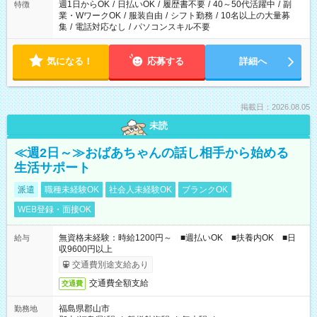
週1日からOK
/
日払いOK
/
履歴書不要
/
40～50代活躍中
/
副
特徴
業・WワークOK
/
服装自由
/
シフト勤務
/
10名以上の大量募
集
/
電話対応なし
/
パソコンスキル不要
気になる！
応募する
詳細へ
掲載日：2026.08.05
未読
≪週2日～≫おばあちゃんの話し相手から始める
生活サポート
派遣
職種未経験OK
社会人未経験OK
ブランクOK
WEB登録・面接OK
無資格未経験：時給1200円～ ■週払いOK ■扶養内OK ■日
給与
収9600円以上
交通費別途支給あり
交通費全額支給
交通費
福島県郡山市
勤務地