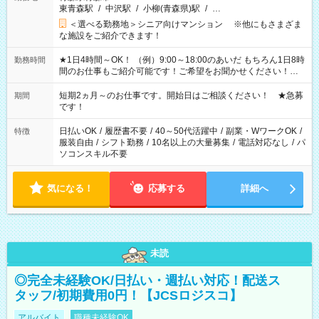
東青森駅
/
中沢駅
/
小柳(青森県)駅
/
…
＜選べる勤務地＞シニア向けマンション ※他にもさまざま
な施設をご紹介できます！
★1日4時間～OK！ （例）9:00～18:00のあいだ もちろん1日8時
勤務時間
間のお仕事もご紹介可能です！ご希望をお聞かせください！★
家庭の都合でお休みが必要な場合も遠慮なくご相談ください。
※週最低15時間以上の勤務が必要です
短期2ヵ月～のお仕事です。開始日はご相談ください！ ★急募
期間
です！
日払いOK
/
履歴書不要
/
40～50代活躍中
/
副業・WワークOK
/
特徴
服装自由
/
シフト勤務
/
10名以上の大量募集
/
電話対応なし
/
パ
ソコンスキル不要
気になる！
応募する
詳細へ
未読
◎完全未経験OK/日払い・週払い対応！配送ス
タッフ/初期費用0円！【JCSロジスコ】
アルバイト
職種未経験OK