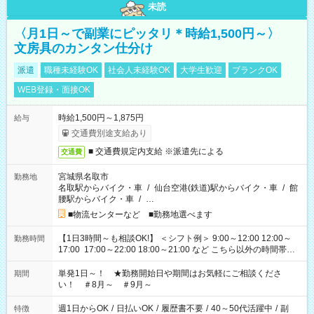
未読
〈月1日～で副業にピッタリ＊時給1,500円～〉
文房具のカンタン仕分け
派遣
職種未経験OK
社会人未経験OK
大学生歓迎
ブランクOK
WEB登録・面接OK
時給1,500円～1,875円
給与
交通費別途支給あり
■ 交通費規定内支給 ※派遣先による
交通費
宮城県名取市
勤務地
名取駅からバイク・車
/
仙台空港(鉄道)駅からバイク・車
/
館
腰駅からバイク・車
/
…
■物流センターなど ■勤務地選べます
【1日3時間～も相談OK!】 ＜シフト例＞ 9:00～12:00 12:00～
勤務時間
17:00 17:00～22:00 18:00～21:00 など こちら以外の時間帯も
お気軽にご相談ください！
単発1日～！ ★勤務開始日や期間はお気軽にご相談くださ
期間
い！ ＃8月～ ＃9月～
週1日からOK
/
日払いOK
/
履歴書不要
/
40～50代活躍中
/
副
特徴