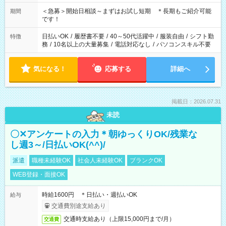
＜急募＞開始日相談～まずはお試し短期 ＊長期もご紹介可能
期間
です！
日払いOK
/
履歴書不要
/
40～50代活躍中
/
服装自由
/
シフト勤
特徴
務
/
10名以上の大量募集
/
電話対応なし
/
パソコンスキル不要
気になる！
応募する
詳細へ
掲載日：2026.07.31
未読
〇✕アンケートの入力＊朝ゆっくりOK/残業な
し週3～/日払いOK(^^)/
派遣
職種未経験OK
社会人未経験OK
ブランクOK
WEB登録・面接OK
時給1600円 ＊日払い・週払いOK
給与
交通費別途支給あり
交通時支給あり（上限15,000円まで/月）
交通費