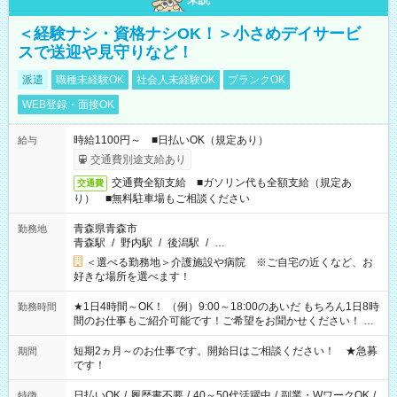
＜経験ナシ・資格ナシOK！＞小さめデイサービ
スで送迎や見守りなど！
派遣
職種未経験OK
社会人未経験OK
ブランクOK
WEB登録・面接OK
時給1100円～ ■日払いOK（規定あり）
給与
交通費別途支給あり
交通費全額支給 ■ガソリン代も全額支給（規定あ
交通費
り） ■無料駐車場もご相談ください
青森県青森市
勤務地
青森駅
/
野内駅
/
後潟駅
/
…
＜選べる勤務地＞介護施設や病院 ※ご自宅の近くなど、お
好きな場所を選べます！
★1日4時間～OK！ （例）9:00～18:00のあいだ もちろん1日8時
勤務時間
間のお仕事もご紹介可能です！ご希望をお聞かせください！ ★
家庭の都合でお休みが必要な場合も遠慮なくご相談ください。
※週最低15時間以上の勤務が必要です
短期2ヵ月～のお仕事です。開始日はご相談ください！ ★急募
期間
です！
日払いOK
/
履歴書不要
/
40～50代活躍中
/
副業・WワークOK
/
特徴