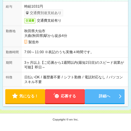
時給1031円
給与
交通費別途支給あり
交通費支給有り
交通費
秋田県大仙市
勤務地
大曲(秋田県)駅から徒歩4分
製造外
7:00～11:00 ※表記のうち実働４時間です。
勤務時間
3ヶ月以上【ご応募から1週間以内(最短2日目)のスピード就業が
期間
可能】即日～
日払いOK
/
履歴書不要
/
シフト勤務
/
電話対応なし
/
パソコン
特徴
スキル不要
気になる！
応募する
詳細へ
Copyright © en Inc.