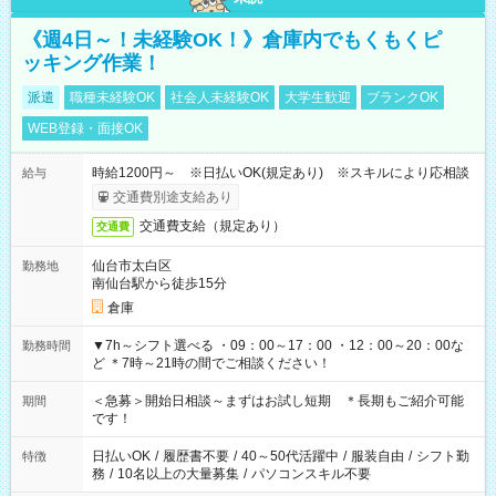
《週4日～！未経験OK！》倉庫内でもくもくピ
ッキング作業！
派遣
職種未経験OK
社会人未経験OK
大学生歓迎
ブランクOK
WEB登録・面接OK
時給1200円～ ※日払いOK(規定あり) ※スキルにより応相談
給与
交通費別途支給あり
交通費支給（規定あり）
交通費
仙台市太白区
勤務地
南仙台駅から徒歩15分
倉庫
▼7h～シフト選べる ・09：00～17：00 ・12：00～20：00な
勤務時間
ど ＊7時～21時の間でご相談ください！
＜急募＞開始日相談～まずはお試し短期 ＊長期もご紹介可能
期間
です！
日払いOK
/
履歴書不要
/
40～50代活躍中
/
服装自由
/
シフト勤
特徴
務
/
10名以上の大量募集
/
パソコンスキル不要