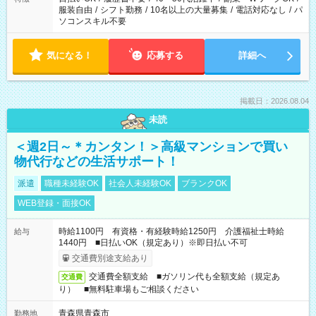
服装自由
/
シフト勤務
/
10名以上の大量募集
/
電話対応なし
/
パ
ソコンスキル不要
気になる！
応募する
詳細へ
掲載日：2026.08.04
未読
＜週2日～＊カンタン！＞高級マンションで買い
物代行などの生活サポート！
派遣
職種未経験OK
社会人未経験OK
ブランクOK
WEB登録・面接OK
時給1100円 有資格・有経験時給1250円 介護福祉士時給
給与
1440円 ■日払いOK（規定あり）※即日払い不可
交通費別途支給あり
交通費全額支給 ■ガソリン代も全額支給（規定あ
交通費
り） ■無料駐車場もご相談ください
青森県青森市
勤務地