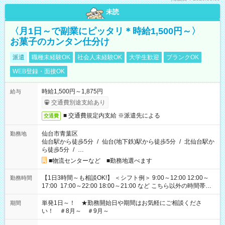
未読
〈月1日～で副業にピッタリ＊時給1,500円～〉
お菓子のカンタン仕分け
派遣
職種未経験OK
社会人未経験OK
大学生歓迎
ブランクOK
WEB登録・面接OK
時給1,500円～1,875円
給与
交通費別途支給あり
■ 交通費規定内支給 ※派遣先による
交通費
仙台市青葉区
勤務地
仙台駅から徒歩5分
/
仙台(地下鉄)駅から徒歩5分
/
北仙台駅か
ら徒歩5分
/
…
■物流センターなど ■勤務地選べます
【1日3時間～も相談OK!】 ＜シフト例＞ 9:00～12:00 12:00～
勤務時間
17:00 17:00～22:00 18:00～21:00 など こちら以外の時間帯も
お気軽にご相談ください！
単発1日～！ ★勤務開始日や期間はお気軽にご相談くださ
期間
い！ ＃8月～ ＃9月～