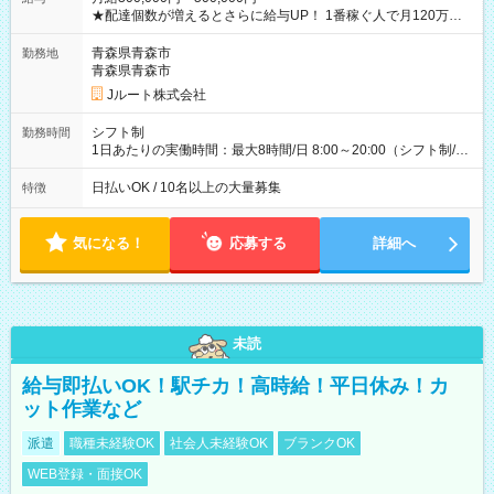
★配達個数が増えるとさらに給与UP！ 1番稼ぐ人で月120万ほ
ど！ ・主要都市エリア 月収55万円／週5日稼働 月収65万~112
万円／週6日稼働 ・地方郊外エリア 月収40万円／週5日稼働 月
青森県青森市
勤務地
収40万円~50万円／週6日稼働 ＜モデルイメージ＞ ■月収50万
青森県青森市
円 (27歳男性/江東区在住)※元建築関係 1日150個配達×25日勤務
Jルート株式会社
(日休み) ■月収80万円(43歳男性/墨田区在住)※元営業 1日200個
配達×25日勤務(月休み) 【試用期間】試用期間なし
シフト制
勤務時間
1日あたりの実働時間：最大8時間/日 8:00～20:00（シフト制/実
働8時間） ※週5日勤務（場所次第では週4も有り） ※配達状況
によって時間外での勤務可能性有り ※案件により多少の前後あ
日払いOK / 10名以上の大量募集
特徴
り ※配達が完了次第、帰社OKです
気になる！
応募する
詳細へ
未読
給与即払いOK！駅チカ！高時給！平日休み！カ
ット作業など
派遣
職種未経験OK
社会人未経験OK
ブランクOK
WEB登録・面接OK