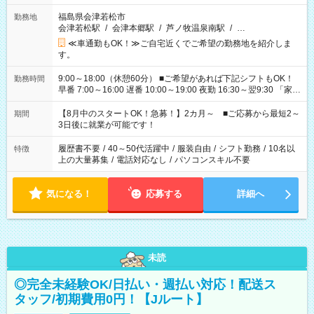
福島県会津若松市
勤務地
会津若松駅
/
会津本郷駅
/
芦ノ牧温泉南駅
/
…
≪車通勤もOK！≫ご自宅近くでご希望の勤務地を紹介しま
す。
9:00～18:00（休憩60分） ■ご希望があれば下記シフトもOK！
勤務時間
早番 7:00～16:00 遅番 10:00～19:00 夜勤 16:30～翌9:30 「家族
と休みを合わせたい」 「余裕を持って夕飯の準備がしたい」
「できれば残業はしたくない」 など、ご希望を教えてください
【8月中のスタートOK！急募！】2カ月～ ■ご応募から最短2～
期間
ね。 ※Wワーク希望の方へ 今ご覧のお仕事で希望する勤務時間
3日後に就業が可能です！
と、もう1つのお仕事の勤務時間。 合計で週40時間を超える場
合は応募できません。
履歴書不要
/
40～50代活躍中
/
服装自由
/
シフト勤務
/
10名以
特徴
上の大量募集
/
電話対応なし
/
パソコンスキル不要
気になる！
応募する
詳細へ
未読
◎完全未経験OK/日払い・週払い対応！配送ス
タッフ/初期費用0円！【Jルート】