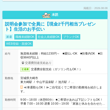
掲載日：2026.08.08
未読
説明会参加で全員に【現金2千円相当プレゼン
ト】生活のお手伝い
派遣
職種未経験OK
社会人未経験OK
ブランクOK
WEB登録・面接OK
無資格未経験：時給1230円～ ■週払いOK ■扶養内OK ■日
給与
収9840円以上
交通費別途支給あり
交通費全額支給（ガソリン代もOK！）
交通費
宮城県大崎市
勤務地
東大崎駅
/
中山平温泉駅
/
池月駅
/
…
≪車通勤もOK！≫ご自宅近くでご希望の勤務地を紹介しま
す。
9:00～18:00（休憩60分） ■ご希望があれば下記シフトもOK！
勤務時間
早番 7:00～16:00 遅番 10:00～19:00 「家族と休みを合わせた
い」 「余裕を持って夕飯の準備がしたい」 「できれば残業はし