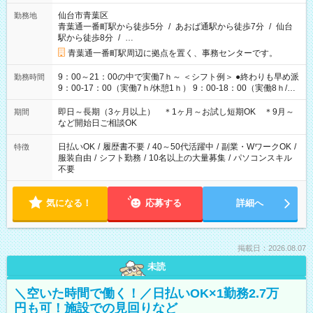
仙台市青葉区
勤務地
青葉通一番町駅から徒歩5分
/
あおば通駅から徒歩7分
/
仙台
駅から徒歩8分
/
…
青葉通一番町駅周辺に拠点を置く、事務センターです。
9：00～21：00の中で実働7ｈ～ ＜シフト例＞ ●終わりも早め派
勤務時間
9：00-17：00（実働7ｈ/休憩1ｈ） 9：00-18：00（実働8ｈ/休
憩1ｈ） 10：00-19：00（実働8ｈ/休憩1ｈ） ●朝ゆっくり派
11：00-20：00（実働8ｈ/休憩1ｈ） 12：00-20：00（実働7ｈ/
即日～長期（3ヶ月以上） ＊1ヶ月～お試し短期OK ＊9月～
期間
休憩1ｈ） 12：00-21：00（実働8ｈ/休憩1ｈ） 13：00-22：
など開始日ご相談OK
00（実働8ｈ/休憩1ｈ） ＊時間帯固定OK
日払いOK
/
履歴書不要
/
40～50代活躍中
/
副業・WワークOK
/
特徴
服装自由
/
シフト勤務
/
10名以上の大量募集
/
パソコンスキル
不要
気になる！
応募する
詳細へ
掲載日：2026.08.07
未読
＼空いた時間で働く！／日払いOK×1勤務2.7万
円も可！施設での見回りなど