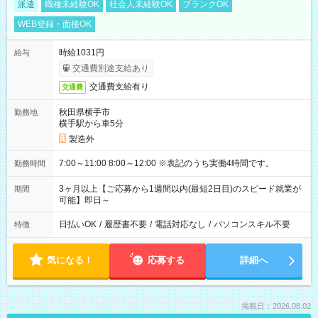
派遣
職種未経験OK
社会人未経験OK
ブランクOK
WEB登録・面接OK
時給1031円
給与
交通費別途支給あり
交通費支給有り
交通費
秋田県横手市
勤務地
横手駅から車5分
製造外
7:00～11:00 8:00～12:00 ※表記のうち実働4時間です。
勤務時間
3ヶ月以上【ご応募から1週間以内(最短2日目)のスピード就業が
期間
可能】即日～
日払いOK
/
履歴書不要
/
電話対応なし
/
パソコンスキル不要
特徴
気になる！
応募する
詳細へ
掲載日：2026.08.02