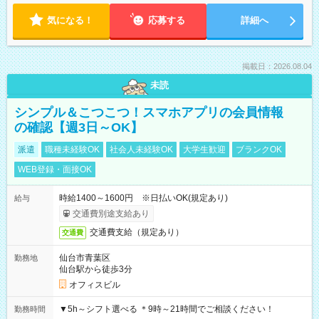
気になる！
応募する
詳細へ
掲載日：2026.08.04
未読
シンプル＆こつこつ！スマホアプリの会員情報
の確認【週3日～OK】
派遣
職種未経験OK
社会人未経験OK
大学生歓迎
ブランクOK
WEB登録・面接OK
時給1400～1600円 ※日払いOK(規定あり)
給与
交通費別途支給あり
交通費支給（規定あり）
交通費
仙台市青葉区
勤務地
仙台駅から徒歩3分
オフィスビル
▼5h～シフト選べる ＊9時～21時間でご相談ください！
勤務時間