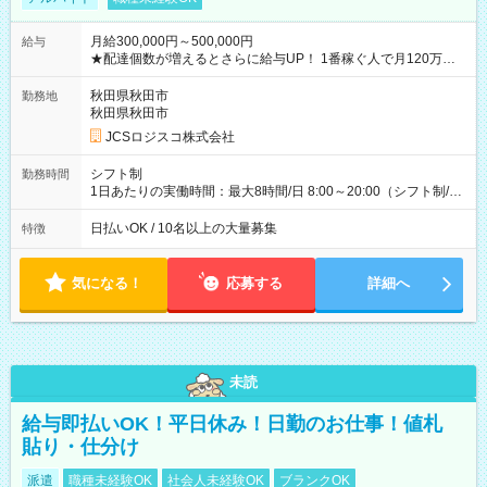
月給300,000円～500,000円
給与
★配達個数が増えるとさらに給与UP！ 1番稼ぐ人で月120万ほ
ど！ ・主要都市エリア 月収55万円／週5日稼働 月収65万~112
万円／週6日稼働 ・地方郊外エリア 月収40万円／週5日稼働 月
秋田県秋田市
勤務地
収40万円~50万円／週6日稼働 ＜モデルイメージ＞ ■月収50万
秋田県秋田市
円 (27歳男性/江東区在住)※元建築関係 1日150個配達×25日勤務
JCSロジスコ株式会社
(日休み) ■月収80万円(43歳男性/墨田区在住)※元営業 1日200個
配達×25日勤務(月休み) 【試用期間】試用期間なし
シフト制
勤務時間
1日あたりの実働時間：最大8時間/日 8:00～20:00（シフト制/実
働8時間） ※週5日勤務（場所次第では週4も有り） ※配達状況
によって時間外での勤務可能性有り ※案件により多少の前後あ
日払いOK / 10名以上の大量募集
特徴
り ※配達が完了次第、帰社OKです
気になる！
応募する
詳細へ
未読
給与即払いOK！平日休み！日勤のお仕事！値札
貼り・仕分け
派遣
職種未経験OK
社会人未経験OK
ブランクOK