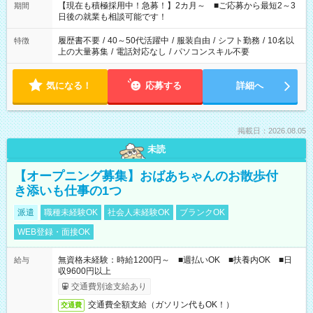
たくない」 など、ご希望を教えてくださいね。 ※Wワーク希望
【現在も積極採用中！急募！】2カ月～ ■ご応募から最短2～3
期間
の方へ 今ご覧のお仕事で希望する勤務時間と、もう1つのお仕事
日後の就業も相談可能です！
の勤務時間。 合計で週40時間を超える場合は応募できません。
履歴書不要
/
40～50代活躍中
/
服装自由
/
シフト勤務
/
10名以
特徴
上の大量募集
/
電話対応なし
/
パソコンスキル不要
気になる！
応募する
詳細へ
掲載日：2026.08.05
未読
【オープニング募集】おばあちゃんのお散歩付
き添いも仕事の1つ
派遣
職種未経験OK
社会人未経験OK
ブランクOK
WEB登録・面接OK
無資格未経験：時給1200円～ ■週払いOK ■扶養内OK ■日
給与
収9600円以上
交通費別途支給あり
交通費全額支給（ガソリン代もOK！）
交通費