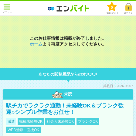
0
メニュー
気になる！
ログイン
このお仕事情報は掲載が終了しました。
ホーム
より再度アクセスしてください。
あなたの閲覧履歴からのオススメ
掲載日：2026.08.07
未読
駅チカでラクラク通勤！未経験OK＆ブランク歓
迎○シンプル作業をお任せ！
派遣
職種未経験OK
社会人未経験OK
ブランクOK
WEB登録・面接OK