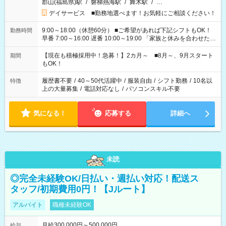
郡山(福島県)駅
/
磐梯熱海駅
/
舞木駅
/
…
デイサービス ■勤務地選べます！お気軽にご相談ください！
9:00～18:00（休憩60分） ■ご希望があれば下記シフトもOK！
勤務時間
早番 7:00～16:00 遅番 10:00～19:00 「家族と休みを合わせた
い」 「余裕を持って夕飯の準備がしたい」 「できれば残業はし
たくない」 など、ご希望を教えてくださいね。 ※Wワーク希望
【現在も積極採用中！急募！】2カ月～ ■8月～、9月スタート
期間
の方へ 今ご覧のお仕事で希望する勤務時間と、もう1つのお仕事
もOK！
の勤務時間。 合計で週40時間を超える場合は応募できません。
履歴書不要
/
40～50代活躍中
/
服装自由
/
シフト勤務
/
10名以
特徴
上の大量募集
/
電話対応なし
/
パソコンスキル不要
気になる！
応募する
詳細へ
未読
◎完全未経験OK/日払い・週払い対応！配送ス
タッフ/初期費用0円！【Jルート】
アルバイト
職種未経験OK
月給300,000円～500,000円
給与