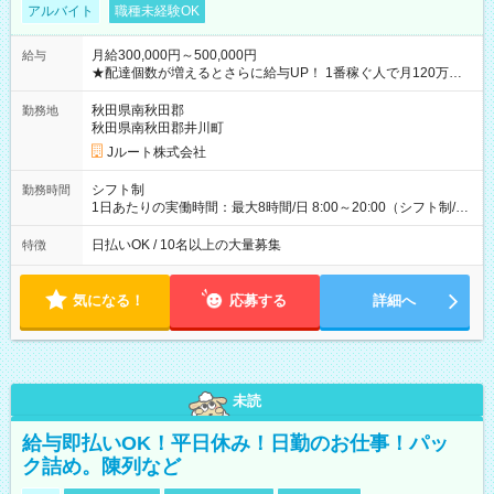
アルバイト
職種未経験OK
月給300,000円～500,000円
給与
★配達個数が増えるとさらに給与UP！ 1番稼ぐ人で月120万ほ
ど！ ・主要都市エリア 月収55万円／週5日稼働 月収65万~112
万円／週6日稼働 ・地方郊外エリア 月収40万円／週5日稼働 月
秋田県南秋田郡
勤務地
収40万円~50万円／週6日稼働 ＜モデルイメージ＞ ■月収50万
秋田県南秋田郡井川町
円 (27歳男性/江東区在住)※元建築関係 1日150個配達×25日勤務
Jルート株式会社
(日休み) ■月収80万円(43歳男性/墨田区在住)※元営業 1日200個
配達×25日勤務(月休み) 【試用期間】試用期間なし
シフト制
勤務時間
1日あたりの実働時間：最大8時間/日 8:00～20:00（シフト制/実
働8時間） ※週5日勤務（場所次第では週4も有り） ※配達状況
によって時間外での勤務可能性有り ※案件により多少の前後あ
日払いOK / 10名以上の大量募集
特徴
り ※配達が完了次第、帰社OKです
気になる！
応募する
詳細へ
未読
給与即払いOK！平日休み！日勤のお仕事！パッ
ク詰め。陳列など