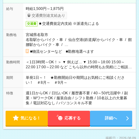
時給1,500円～1,875円
給与
交通費別途支給あり
■ 交通費規定内支給 ※派遣先による
交通費
宮城県名取市
勤務地
名取駅からバイク・車
/
仙台空港(鉄道)駅からバイク・車
/
館
腰駅からバイク・車
/
…
■物流センターなど ■勤務地選べます
＜1日3時間～OK！＞ ▼ 例えば… ▼ 15:00～18:00 15:00～
勤務時間
22:00 17:00～22:00 など こちら以外の時間もお気軽にご相談く
ださい！
単発1日～！ ★勤務開始日や期間はお気軽にご相談くださ
期間
い！ ＃8月～ ＃9月～
週1日からOK
/
日払いOK
/
履歴書不要
/
40～50代活躍中
/
副
特徴
業・WワークOK
/
服装自由
/
シフト勤務
/
10名以上の大量募
集
/
電話対応なし
/
パソコンスキル不要
気になる！
応募する
詳細へ
掲載日：2026.08.09