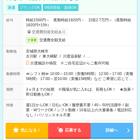
派遣
ブランクOK
WEB登録・面接OK
時給1500円～ 夜勤時給1820円～ 日収2.7万円～（夜勤時給
給与
1820円×15h）
交通費別途支給あり
交通費全額支給
交通費
宮城県大崎市
勤務地
古川駅
/
東大崎駅
/
川渡温泉駅
/
…
介護施設や病院 ※ご自宅近辺からご案内可能
≪シフト例≫ 10:00～15:00（実働5時間） 12:00～17:00（実働
勤務時間
5時間） 17:00～翌10:00（実働15時間）など ご希望に応じて、
働く時間は調整できます！ お気軽に担当へ相談ください！
3ヵ月までの短期 ※職場が気に入れば、長期もOK！ ★急募！
期間
即日勤務もOK！
週1日からOK
/
日払いOK
/
履歴書不要
/
40～50代活躍中
/
副
特徴
業・WワークOK
/
シフト勤務
/
10名以上の大量募集
/
電話対応
なし
/
パソコンスキル不要
気になる！
応募する
詳細へ