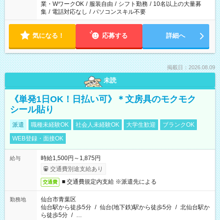
業・WワークOK
/
服装自由
/
シフト勤務
/
10名以上の大量募
集
/
電話対応なし
/
パソコンスキル不要
気になる！
応募する
詳細へ
掲載日：2026.08.09
未読
《単発1日OK！日払い可》＊文房具のモクモク
シール貼り
派遣
職種未経験OK
社会人未経験OK
大学生歓迎
ブランクOK
WEB登録・面接OK
時給1,500円～1,875円
給与
交通費別途支給あり
■ 交通費規定内支給 ※派遣先による
交通費
仙台市青葉区
勤務地
仙台駅から徒歩5分
/
仙台(地下鉄)駅から徒歩5分
/
北仙台駅か
ら徒歩5分
/
…