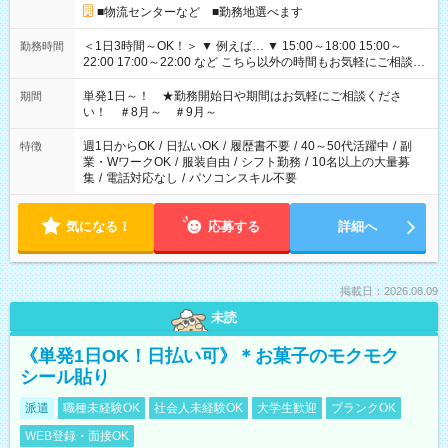
■物流センターなど ■勤務地選べます
＜1日3時間～OK！＞ ▼ 例えば… ▼ 15:00～18:00 15:00～
勤務時間
22:00 17:00～22:00 など こちら以外の時間もお気軽にご相談く
ださい！
単発1日～！ ★勤務開始日や期間はお気軽にご相談くださ
期間
い！ ＃8月～ ＃9月～
週1日からOK
/
日払いOK
/
履歴書不要
/
40～50代活躍中
/
副
特徴
業・WワークOK
/
服装自由
/
シフト勤務
/
10名以上の大量募
集
/
電話対応なし
/
パソコンスキル不要
気になる！
応募する
詳細へ
掲載日：2026.08.09
未読
《単発1日OK！日払い可》＊お菓子のモクモク
シール貼り
派遣
職種未経験OK
社会人未経験OK
大学生歓迎
ブランクOK
WEB登録・面接OK