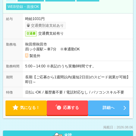
WEB登録・面接OK
時給1031円
給与
交通費別途支給あり
交通費支給有り
交通費
秋田県秋田市
勤務地
四ッ小屋駅～車7分 ※車通勤OK
製造外
5:00～14:00 ※表記のうち実働8時間です。
勤務時間
長期【ご応募から1週間以内(最短2日目)のスピード就業が可能】
期間
即日～
日払いOK
/
履歴書不要
/
電話対応なし
/
パソコンスキル不要
特徴
気になる！
応募する
詳細へ
掲載日：2026.08.06
未読