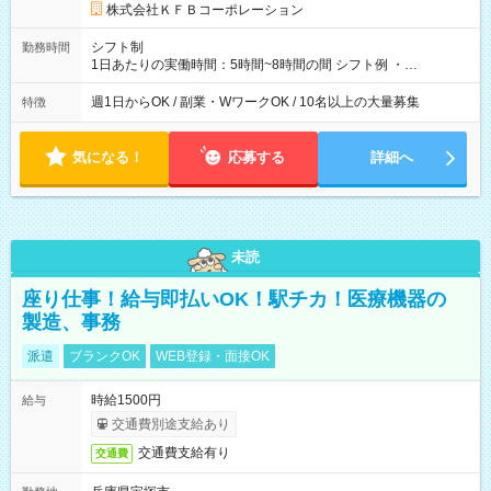
株式会社ＫＦＢコーポレーション
シフト制
勤務時間
1日あたりの実働時間：5時間~8時間の間 シフト例 ・
9:30~18:00 実働7.5時間 ・9:30~14:30 実働5時間 ・
16:00~21:30 実働5.5時間
週1日からOK / 副業・WワークOK / 10名以上の大量募集
特徴
気になる！
応募する
詳細へ
未読
座り仕事！給与即払いOK！駅チカ！医療機器の
製造、事務
派遣
ブランクOK
WEB登録・面接OK
時給1500円
給与
交通費別途支給あり
交通費支給有り
交通費