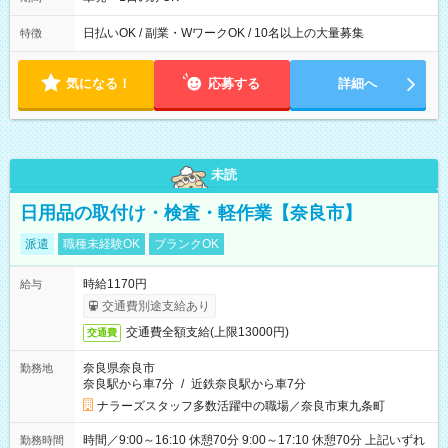
日払いOK / 副業・WワークOK / 10名以上の大量募集
特徴
気になる！
応募する
詳細へ
未読
日用品の取付け・検査・軽作業【奈良市】
派遣
職種未経験OK
ブランクOK
時給1170円
給与
交通費別途支給あり
交通費全額支給(上限13000円)
交通費
奈良県奈良市
勤務地
奈良駅から車7分
/
近鉄奈良駅から車7分
ナラーズスタッフ多数活躍中の職場／奈良市東九条町
時間／9:00～16:10 休憩70分 9:00～17:10 休憩70分 上記いずれ
勤務時間