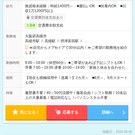
無資格未経験：時給1400円～ ■週払いOK ■扶養内OK ■日
給与
収1万1200円以上
交通費別途支給あり
交通費全額支給
交通費
大阪府高槻市
勤務地
高槻市駅
/
高槻駅
/
摂津富田駅
/
…
≪自宅からドアtoドアで30分以内！≫ご希望の勤務地を紹介
します。
9:00～18:00（休憩60分） ■ご希望があれば下記シフトもOK！
勤務時間
早番 7:00～16:00 遅番 10:00～19:00 「家族と休みを合わせた
い」 「余裕を持って夕飯の準備がしたい」 「できれば残業はし
たくない」 など、ご希望を教えてくださいね。 ※Wワーク希望
【現在も積極採用中！急募！】2カ月～ ■8月～、9月スタート
期間
の方へ 今ご覧のお仕事で希望する勤務時間と、もう1つのお仕事
もOK！
の勤務時間。 合計で週40時間を超える場合は応募できません。
履歴書不要
/
40～50代活躍中
/
服装自由
/
シフト勤務
/
10名以
特徴
上の大量募集
/
電話対応なし
/
パソコンスキル不要
気になる！
応募する
詳細へ
掲載日：2026.08.06