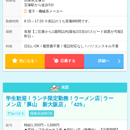
兵庫県宝塚市
勤務地
宝塚駅から徒歩5分
電子・機械系メーカー
8:15～17:20 ※表記のうち実働8時間です。
勤務時間
長期【ご応募から1週間以内(最短2日目)のスピード就業が可能】
期間
即日～
日払いOK
/
履歴書不要
/
電話対応なし
/
パソコンスキル不要
特徴
気になる！
応募する
詳細へ
未読
学生歓迎！ランチ限定勤務！ラーメン店│ラー
メン店「豚山 新大阪店」「425」
アルバイト
職種未経験OK
時給1,350円～1,688円
給与
★昇給・プチボーナス有 ★前払い可（稼働分） 【試用期間】試