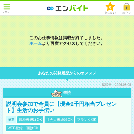
0
メニュー
気になる！
ログイン
このお仕事情報は掲載が終了しました。
ホーム
より再度アクセスしてください。
あなたの閲覧履歴からのオススメ
掲載日：2026.08.08
未読
説明会参加で全員に【現金2千円相当プレゼン
ト】生活のお手伝い
派遣
職種未経験OK
社会人未経験OK
ブランクOK
WEB登録・面接OK