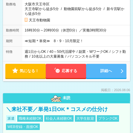
大阪市天王寺区
勤務地
天王寺駅から徒歩5分
/
動物園前駅から徒歩5分
/
新今宮駅か
ら徒歩5分
天王寺動物園
16時30分～20時00分（休憩0分）／実働3時間30分
勤務時間
≪短期＊単発≫ 8・9・10月限定！
期間
週1日からOK
/
40～50代活躍中
/
副業・WワークOK
/
シフト勤
特徴
務
/
10名以上の大量募集
/
パソコンスキル不要
気になる！
応募する
詳細へ
掲載日：2026.08.06
未読
＼来社不要／単発1日OK＊コスメの仕分け
派遣
職種未経験OK
社会人未経験OK
大学生歓迎
ブランクOK
WEB登録・面接OK