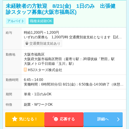
未経験者の方歓迎 8/21(金) 1日のみ 出張健
診スタッフ募集(大阪市福島区)
アルバイト
職種未経験OK
時給1,200円～1,200円
給与
いずれの業務も 1,200円/時 交通費別途支給となります 【試用
期間】試用期間なし
交通費別途支給あり
大阪市福島区
勤務地
大阪府大阪市福島区野田（最寄り駅：JR環状線「野田」駅
大阪メトロ千日前線「玉川」駅）
HSJスターズ株式会社
6:45～14:00
勤務時間
実働時間：6時間30分/日 8/21(金)：6:50集合-14:00終了（休憩
45分)
単発・1日のみOK
期間
副業・WワークOK
特徴
気になる！
応募する
詳細へ