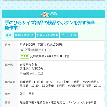
未読
手のひらサイズ部品の検品やボタンを押す簡単
軽作業！
派遣
職種未経験OK
社会人未経験OK
ブランクOK
時給1400円（深夜は時給1750円）
給与
交通費別途支給あり
交通費全額支給(上限13000円)
交通費
奈良県奈良市
勤務地
天理駅から車20分
綺麗で広い工場
勤務時間／(1)日勤 8:30～17:30(実働 8時間) 休憩1時間 (2)
勤務時間
準夜勤 17:30～2:30(実働 8時間) 休憩1時間 (3)夜勤 20:30
～5:30(実働 8時間) 休憩1時間 ※お好きな勤務時間お選びく
ださい！ 交替制ではないため、専属となります！ 期間／即日～
即日～長期
期間
長期
履歴書不要
/
服装自由
/
電話対応なし
/
パソコンスキル不要
特徴