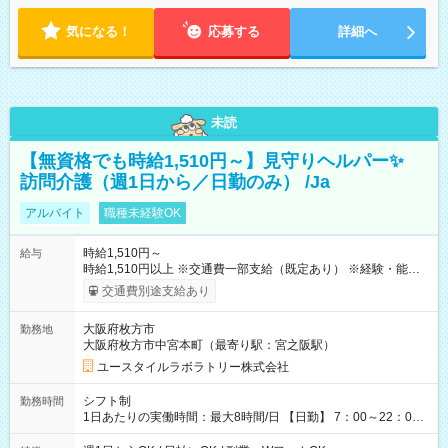
気になる！
応募する
詳細へ
未読
【無資格でも時給1,510円～】見守りヘルパー✨
訪問介護（週1日から／日勤のみ） /Ja
アルバイト
職種未経験OK
時給1,510円～
給与
時給1,510円以上 ※交通費一部支給（既定あり） ※経験・能力を
考慮して決定します 【収入例】 週1回勤務の場合：1,510円×8時
交通費別途支給あり
間×4回=4万8,320円 週3回勤務の場合：1,510円×8時間×12回
=14万4,960円 週5回勤務の場合：1,510円×8時間×20回=24万
大阪府枚方市
勤務地
1,600円 【試用期間】試用期間あり 試用期間の長さ：2ヶ月
大阪府枚方市中宮本町（最寄り駅：宮之阪駅）
※ 雇用形態と給与に、本採用時と異なる部分があります。 雇用
形態：本採用時と同じです。 給与：時給 1,180円以上
ユースタイルラボラトリー株式会社
シフト制
勤務時間
1日あたりの実働時間：最大8時間/日 【日勤】 7：00～22：00
の間で4～8時間勤務（休憩時間は法定通り） ※週1日～OK ／ 1