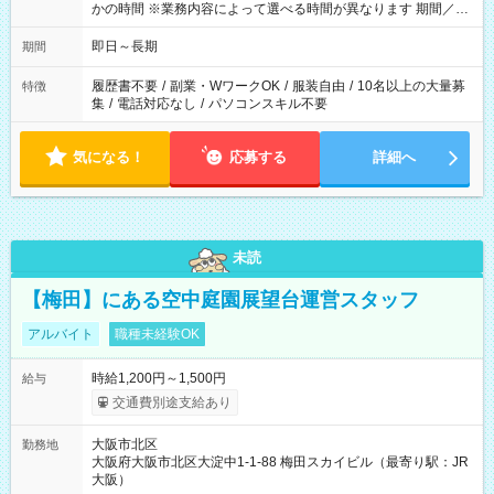
かの時間 ※業務内容によって選べる時間が異なります 期間／即
日～長期安定 スタート日は相談可能！ 勤務日／月～金の週4日
～でOK！
即日～長期
期間
履歴書不要
/
副業・WワークOK
/
服装自由
/
10名以上の大量募
特徴
集
/
電話対応なし
/
パソコンスキル不要
気になる！
応募する
詳細へ
未読
【梅田】にある空中庭園展望台運営スタッフ
アルバイト
職種未経験OK
時給1,200円～1,500円
給与
交通費別途支給あり
大阪市北区
勤務地
大阪府大阪市北区大淀中1-1-88 梅田スカイビル（最寄り駅：JR
大阪）