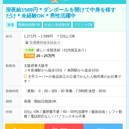
深夜給1589円＊ダンボールを開けて中身を移す
だけ＊未経験OK＊男性活躍中
派遣
職種未経験OK
社会人未経験OK
ブランクOK
1,271円 ～1,589円 ＊日払いOK
給与
交通費別途支給あり
嬉しい全額支給（社内規定あり）
交通費
20～25万円
月収例
大阪府東大阪市
勤務地
ＪＲ長瀬駅から徒歩15分
/
南巽駅から徒歩10分
大手スーパーの食品加工の工場でかんたん軽作業のお仕事で
す！
〈夜勤〉 0：00～翌8：30 実働：7.5時間 休憩：60分
勤務時間
長期 開始日相談OK
期間
日払いOK
/
履歴書不要
/
40～50代活躍中
/
服装自由
/
シフト勤
特徴
務
/
電話対応なし
/
パソコンスキル不要