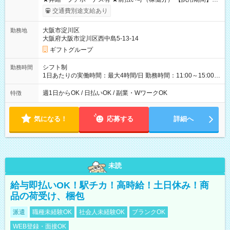
用期間なし
交通費別途支給あり
大阪市淀川区
勤務地
大阪府大阪市淀川区西中島5-13-14
ギフトグループ
シフト制
勤務時間
1日あたりの実働時間：最大4時間/日 勤務時間：11:00～15:00
（実働4時間） ★週1日～勤務OK！ ★土日のみ・平日のみも
OK！ ★シフト自己申告制！ ★残業なし！次の予定も立てやすい
週1日からOK / 日払いOK / 副業・WワークOK
特徴
♪
気になる！
応募する
詳細へ
未読
給与即払いOK！駅チカ！高時給！土日休み！商
品の荷受け、梱包
派遣
職種未経験OK
社会人未経験OK
ブランクOK
WEB登録・面接OK