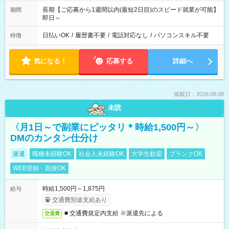
長期【ご応募から1週間以内(最短2日目)のスピード就業が可能】
期間
即日～
日払いOK
/
履歴書不要
/
電話対応なし
/
パソコンスキル不要
特徴
気になる！
応募する
詳細へ
掲載日：2026.08.08
未読
〈月1日～で副業にピッタリ＊時給1,500円～〉
DMのカンタン仕分け
派遣
職種未経験OK
社会人未経験OK
大学生歓迎
ブランクOK
WEB登録・面接OK
時給1,500円～1,875円
給与
交通費別途支給あり
■ 交通費規定内支給 ※派遣先による
交通費