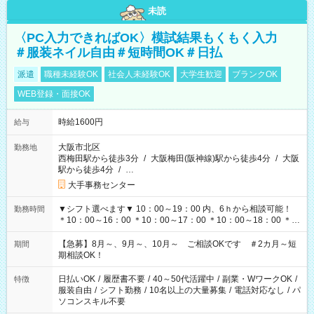
未読
〈PC入力できればOK〉模試結果もくもく入力
＃服装ネイル自由＃短時間OK＃日払
派遣
職種未経験OK
社会人未経験OK
大学生歓迎
ブランクOK
WEB登録・面接OK
時給1600円
給与
大阪市北区
勤務地
西梅田駅から徒歩3分
/
大阪梅田(阪神線)駅から徒歩4分
/
大阪
駅から徒歩4分
/
…
大手事務センター
▼シフト選べます▼ 10：00～19：00 内、6ｈから相談可能！
勤務時間
＊10：00～16：00 ＊10：00～17：00 ＊10：00～18：00 ＊
11：00～19：00 ＊12：00～19：00 ＊13：00～19：00
【急募】8月～、9月～、10月～ ご相談OKです ＃2カ月～短
期間
期相談OK！
日払いOK
/
履歴書不要
/
40～50代活躍中
/
副業・WワークOK
/
特徴
服装自由
/
シフト勤務
/
10名以上の大量募集
/
電話対応なし
/
パ
ソコンスキル不要