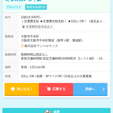
アルバイト
職種未経験OK
日給16,500円～
給与
＋交通費支給 ★交通費全額支給！ ★日払いOK！（規定あり） ┗
働いたその日に現金GET♪ お仕事後はコンビニATMから 日払
交通費別途支給あり
い分を引き落とせます！ 【試用期間】試用期間なし
大阪市中央区
勤務地
大阪府大阪市中央区難波（最寄り駅：難波駅）
株式会社ワンベルウッズ
勤務時間は指定なし
勤務時間
変形労働時間制 想定労働時間160時間/月 【シフト例】 ・10：
00～20：00
単発・1日のみOK
期間
日払いOK / 副業・WワークOK / 10名以上の大量募集
特徴
気になる！
応募する
詳細へ
未読