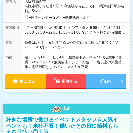
大阪府高槻市
勤務地
高槻市駅から徒歩5分
/
高槻駅から徒歩5分
/
摂津富田駅から
徒歩5分
/
…
■物流センターなど ■勤務地選べます
【1日3時間～も相談OK!】 ＜シフト例＞ 9:00～12:00 12:00～
勤務時間
17:00 17:00～22:00 18:00～21:00 など こちら以外の時間帯も
お気軽にご相談ください！
単発1日～！ ★勤務開始日や期間はお気軽にご相談くださ
期間
い！ ＃8月～ ＃9月～
週1日からOK
/
日払いOK
/
履歴書不要
/
40～50代活躍中
/
副
特徴
業・WワークOK
/
服装自由
/
シフト勤務
/
10名以上の大量募
集
/
電話対応なし
/
パソコンスキル不要
気になる！
応募する
詳細へ
未読
好きな場所で働けるイベントスタッフ☆人気イ
ベントも！来社不要！働いたその日に給料もら
える日払い◎｜阪