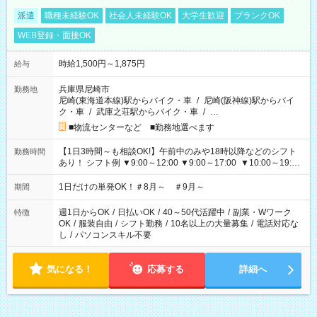
派遣
職種未経験OK
社会人未経験OK
大学生歓迎
ブランクOK
WEB登録・面接OK
時給1,500円～1,875円
給与
兵庫県尼崎市
勤務地
尼崎(東海道本線)駅からバイク・車
/
尼崎(阪神線)駅からバイ
ク・車
/
武庫之荘駅からバイク・車
/
…
■物流センターなど ■勤務地選べます
【1日3時間～も相談OK!】午前中のみや18時以降などのシフト
勤務時間
あり！ シフト例 ▼9:00～12:00 ▼9:00～17:00 ▼10:00～19:00
▼18:00～21:00
1日だけの単発OK！＃8月～ ＃9月～
期間
週1日からOK
/
日払いOK
/
40～50代活躍中
/
副業・Wワーク
特徴
OK
/
服装自由
/
シフト勤務
/
10名以上の大量募集
/
電話対応な
し
/
パソコンスキル不要
気になる！
応募する
詳細へ