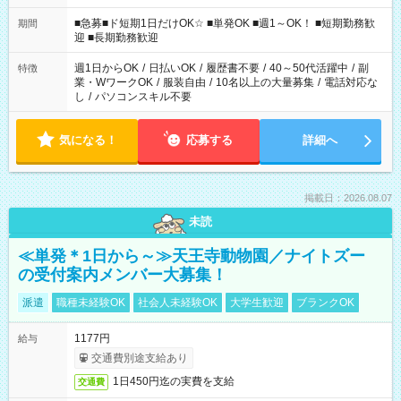
わせて働けるお仕事です(*^^*) 【その他選べる勤務時間】 8-17
時/9-17時/9-18時/10-18時/11-21時/18-22時/20-翌4時/21-翌5
■急募■ド短期1日だけOK☆ ■単発OK ■週1～OK！ ■短期勤務歓
期間
時/22-翌6時/0-翌8時 ご自身のご都合で選んで頂ける完全自由シ
迎 ■長期勤務歓迎
フト！
週1日からOK
/
日払いOK
/
履歴書不要
/
40～50代活躍中
/
副
特徴
業・WワークOK
/
服装自由
/
10名以上の大量募集
/
電話対応な
し
/
パソコンスキル不要
気になる！
応募する
詳細へ
掲載日：2026.08.07
未読
≪単発＊1日から～≫天王寺動物園／ナイトズー
の受付案内メンバー大募集！
派遣
職種未経験OK
社会人未経験OK
大学生歓迎
ブランクOK
1177円
給与
交通費別途支給あり
1日450円迄の実費を支給
交通費