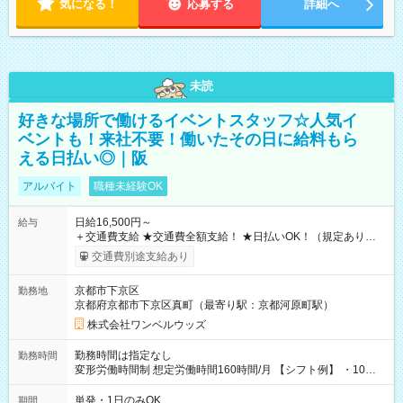
気になる！
応募する
詳細へ
未読
好きな場所で働けるイベントスタッフ☆人気イ
ベントも！来社不要！働いたその日に給料もら
える日払い◎｜阪
アルバイト
職種未経験OK
日給16,500円～
給与
＋交通費支給 ★交通費全額支給！ ★日払いOK！（規定あり） ┗
働いたその日に現金GET♪ お仕事後はコンビニATMから 日払
交通費別途支給あり
い分を引き落とせます！ 【試用期間】試用期間なし
京都市下京区
勤務地
京都府京都市下京区真町（最寄り駅：京都河原町駅）
株式会社ワンベルウッズ
勤務時間は指定なし
勤務時間
変形労働時間制 想定労働時間160時間/月 【シフト例】 ・10：
00～20：00
単発・1日のみOK
期間