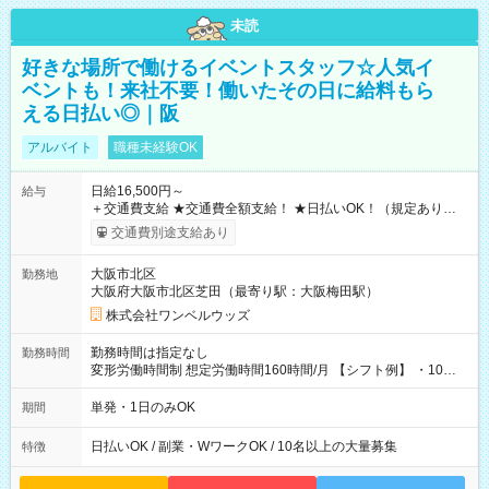
未読
好きな場所で働けるイベントスタッフ☆人気イ
ベントも！来社不要！働いたその日に給料もら
える日払い◎｜阪
アルバイト
職種未経験OK
日給16,500円～
給与
＋交通費支給 ★交通費全額支給！ ★日払いOK！（規定あり） ┗
働いたその日に現金GET♪ お仕事後はコンビニATMから 日払
交通費別途支給あり
い分を引き落とせます！ 【試用期間】試用期間なし
大阪市北区
勤務地
大阪府大阪市北区芝田（最寄り駅：大阪梅田駅）
株式会社ワンベルウッズ
勤務時間は指定なし
勤務時間
変形労働時間制 想定労働時間160時間/月 【シフト例】 ・10：
00～20：00
単発・1日のみOK
期間
日払いOK / 副業・WワークOK / 10名以上の大量募集
特徴