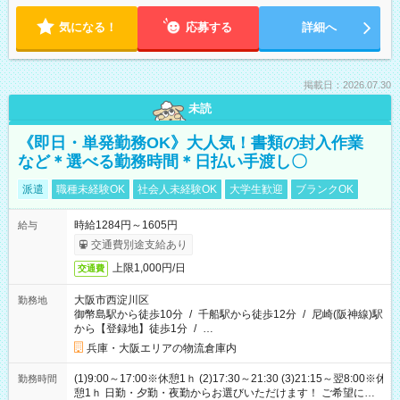
気になる！
応募する
詳細へ
掲載日：2026.07.30
未読
《即日・単発勤務OK》大人気！書類の封入作業
など＊選べる勤務時間＊日払い手渡し〇
派遣
職種未経験OK
社会人未経験OK
大学生歓迎
ブランクOK
時給1284円～1605円
給与
交通費別途支給あり
上限1,000円/日
交通費
大阪市西淀川区
勤務地
御幣島駅から徒歩10分
/
千船駅から徒歩12分
/
尼崎(阪神線)駅
から【登録地】徒歩1分
/
…
兵庫・大阪エリアの物流倉庫内
(1)9:00～17:00※休憩1ｈ (2)17:30～21:30 (3)21:15～翌8:00※休
勤務時間
憩1ｈ 日勤・夕勤・夜勤からお選びいただけます！ ご希望に合