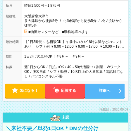
時給1,500円～1,875円
給与
大阪府泉大津市
勤務地
泉大津駅から徒歩5分
/
北助松駅から徒歩5分
/
松ノ浜駅から
徒歩5分
■物流センターなど ■勤務地選べます
【1日3時間～も相談OK!】午前中のみや18時以降などのシフト
勤務時間
あり！ シフト例 ▼9:00～12:00 ▼9:00～17:00 ▼10:00～19:00
▼18:00～21:00
1日だけの単発OK！＃8月～ ＃9月～
期間
週1日からOK
/
日払いOK
/
40～50代活躍中
/
副業・Wワーク
特徴
OK
/
服装自由
/
シフト勤務
/
10名以上の大量募集
/
電話対応な
し
/
パソコンスキル不要
気になる！
応募する
詳細へ
掲載日：2026.08.09
未読
＼来社不要／単発1日OK＊DMの仕分け