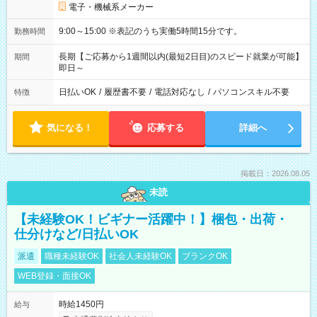
電子・機械系メーカー
9:00～15:00 ※表記のうち実働5時間15分です。
勤務時間
長期【ご応募から1週間以内(最短2日目)のスピード就業が可能】
期間
即日～
日払いOK
/
履歴書不要
/
電話対応なし
/
パソコンスキル不要
特徴
気になる！
応募する
詳細へ
掲載日：2026.08.05
未読
【未経験OK！ビギナー活躍中！】梱包・出荷・
仕分けなど/日払いOK
派遣
職種未経験OK
社会人未経験OK
ブランクOK
WEB登録・面接OK
時給1450円
給与