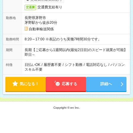
交通費支給有り
交通費
長野県茅野市
勤務地
茅野駅から徒歩20分
自動車輸送関係
8:20～17:00 ※表記のうち実働7時間30分です。
勤務時間
長期【ご応募から1週間以内(最短2日目)のスピード就業が可能】
期間
即日～
日払いOK
/
履歴書不要
/
シフト勤務
/
電話対応なし
/
パソコン
特徴
スキル不要
気になる！
応募する
詳細へ
Copyright © en Inc.