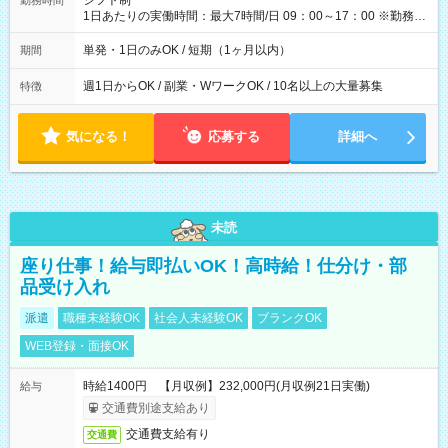
シフト制
勤務時間
1日あたりの実働時間：最大7時間/日 09：00～17：00 ※勤務時
間は 試験により異なります。
単発・1日のみOK / 短期（1ヶ月以内）
期間
週1日からOK / 副業・WワークOK / 10名以上の大量募集
特徴
気になる！
応募する
詳細へ
未読
座り仕事！給与即払いOK！高時給！仕分け・部
品受け入れ
派遣
職種未経験OK
社会人未経験OK
ブランクOK
WEB登録・面接OK
時給1400円 【月収例】232,000円(月収例21日実働)
給与
交通費別途支給あり
交通費支給有り
交通費