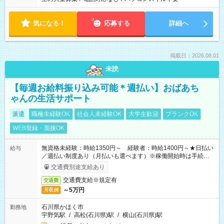
気になる！
応募する
詳細へ
掲載日：2026.08.01
未読
【毎週お給料振り込み可能＊週払い】おばあち
ゃんの生活サポート
派遣
職種未経験OK
社会人未経験OK
大学生歓迎
ブランクOK
WEB登録・面接OK
無資格未経験：時給1350円～ 経験者：時給1400円～★日払い
給与
／週払い制度あり（月払いも選べます）※稼働開始時は手続き完
了次第のお支払いとなります。
交通費別途支給あり
交通費支給※規定有
交通費
～5万円
月収例
石川県かほく市
勤務地
宇野気駅
/
高松(石川県)駅
/
横山(石川県)駅