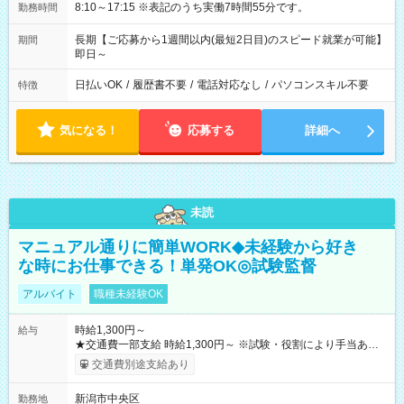
8:10～17:15 ※表記のうち実働7時間55分です。
勤務時間
長期【ご応募から1週間以内(最短2日目)のスピード就業が可能】
期間
即日～
日払いOK
/
履歴書不要
/
電話対応なし
/
パソコンスキル不要
特徴
気になる！
応募する
詳細へ
未読
マニュアル通りに簡単WORK◆未経験から好き
な時にお仕事できる！単発OK◎試験監督
アルバイト
職種未経験OK
時給1,300円～
給与
★交通費一部支給 時給1,300円～ ※試験・役割により手当あり
※勤務回数により昇給あり 【即給（前払い）オプションあ
交通費別途支給あり
り！】 希望される場合、勤務から1週間ほどで給与の一部を受け
取れます。 ※手数料418円がかかります。 【過去試験日の収入
新潟市中央区
勤務地
例】 ・河合塾模擬試験 8:30～17:30（休憩1時間） 時給1,300円