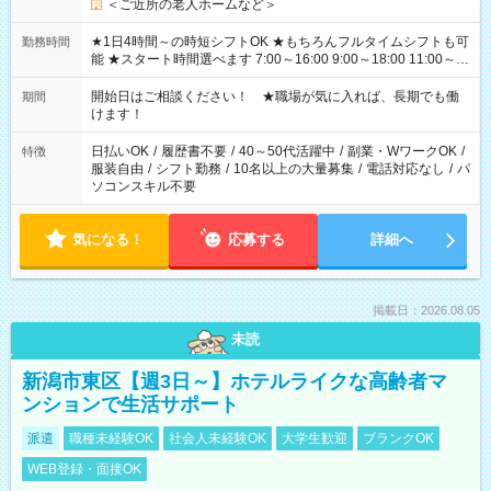
＜ご近所の老人ホームなど＞
★1日4時間～の時短シフトOK ★もちろんフルタイムシフトも可
勤務時間
能 ★スタート時間選べます 7:00～16:00 9:00～18:00 11:00～
20:00 など 残業なし！ ※Wワークの場合、他のお仕事と合わせ
週40時間超の就業はご案内できません ※法令に基づき、週20時
開始日はご相談ください！ ★職場が気に入れば、長期でも働
期間
間以上勤務は社会保険への加入対象となります ※労働者派遣法
けます！
（日雇い派遣の原則禁止）により、短時間・短期間の就業はご
案内が難しい場合があります
日払いOK
/
履歴書不要
/
40～50代活躍中
/
副業・WワークOK
/
特徴
服装自由
/
シフト勤務
/
10名以上の大量募集
/
電話対応なし
/
パ
ソコンスキル不要
気になる！
応募する
詳細へ
掲載日：2026.08.05
未読
新潟市東区【週3日～】ホテルライクな高齢者マ
ンションで生活サポート
派遣
職種未経験OK
社会人未経験OK
大学生歓迎
ブランクOK
WEB登録・面接OK