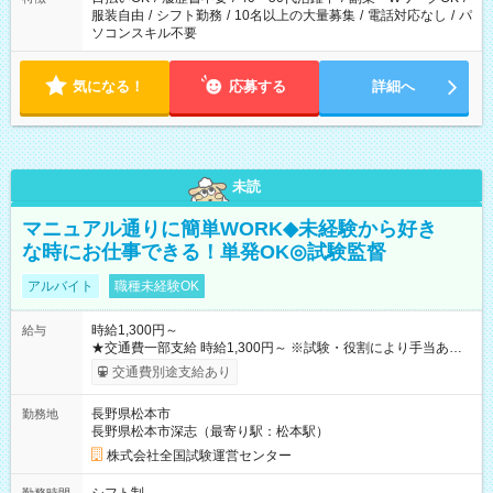
服装自由
/
シフト勤務
/
10名以上の大量募集
/
電話対応なし
/
パ
ソコンスキル不要
気になる！
応募する
詳細へ
未読
マニュアル通りに簡単WORK◆未経験から好き
な時にお仕事できる！単発OK◎試験監督
アルバイト
職種未経験OK
時給1,300円～
給与
★交通費一部支給 時給1,300円～ ※試験・役割により手当あり
※勤務回数により昇給あり 【即給（前払い）オプションあ
交通費別途支給あり
り！】 希望される場合、勤務から1週間ほどで給与の一部を受け
取れます。 ※手数料418円がかかります。 【過去試験日の収入
長野県松本市
勤務地
例】 ・河合塾模擬試験 8:30～17:30（休憩1時間） 時給1,300円
長野県松本市深志（最寄り駅：松本駅）
×8時間＝日収10,400円＋交通費 ※当日の役割により時給＋100
円の場合あり ・国家試験 7:00～13:30（休憩なし） 時給1,300
株式会社全国試験運営センター
円（役割手当＋100円）×6時間＝日収8,400円＋交通費 【試用期
間】試用期間なし