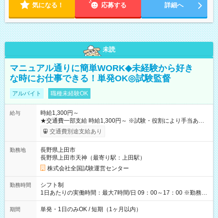
気になる！
応募する
詳細へ
未読
マニュアル通りに簡単WORK◆未経験から好き
な時にお仕事できる！単発OK◎試験監督
アルバイト
職種未経験OK
時給1,300円～
給与
★交通費一部支給 時給1,300円～ ※試験・役割により手当あり
※勤務回数により昇給あり 【即給（前払い）オプションあ
交通費別途支給あり
り！】 希望される場合、勤務から1週間ほどで給与の一部を受け
取れます。 ※手数料418円がかかります。 【過去試験日の収入
長野県上田市
勤務地
例】 ・河合塾模擬試験 8:30～17:30（休憩1時間） 時給1,300円
長野県上田市天神（最寄り駅：上田駅）
×8時間＝日収10,400円＋交通費 ※当日の役割により時給＋100
円の場合あり ・国家試験 7:00～13:30（休憩なし） 時給1,300
株式会社全国試験運営センター
円（役割手当＋100円）×6時間＝日収8,400円＋交通費 【試用期
間】試用期間なし
シフト制
勤務時間
1日あたりの実働時間：最大7時間/日 09：00～17：00 ※勤務時
間は 試験により異なります。
単発・1日のみOK / 短期（1ヶ月以内）
期間