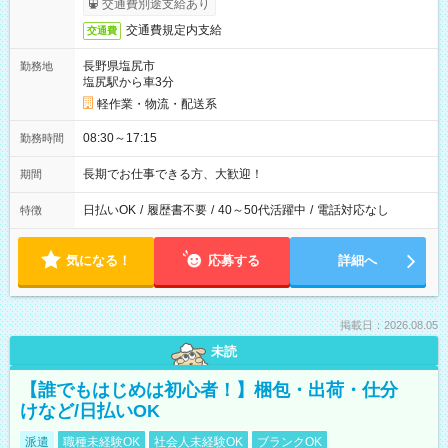
交通費別途支給あり
交通費規定内支給
交通費
長野県塩尻市
勤務地
塩尻駅から車3分
軽作業・物流・配送系
08:30～17:15
勤務時間
長期でお仕事できる方、大歓迎！
期間
日払いOK
/
履歴書不要
/
40～50代活躍中
/
電話対応なし
特徴
気になる！
応募する
詳細へ
掲載日：2026.08.05
未読
【誰でもはじめは初心者！】梱包・出荷・仕分
けなど/日払いOK
派遣
職種未経験OK
社会人未経験OK
ブランクOK