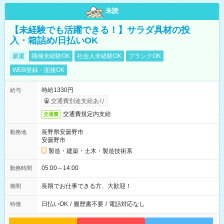
未読
【未経験でも活躍できる！】サラダ具材の投
入・箱詰め/日払いOK
派遣
職種未経験OK
社会人未経験OK
ブランクOK
WEB登録・面接OK
時給1330円
給与
交通費別途支給あり
交通費規定内支給
交通費
長野県安曇野市
勤務地
安曇野市
製造・建築・土木・製造技術系
05:00～14:00
勤務時間
長期でお仕事できる方、大歓迎！
期間
日払いOK
/
履歴書不要
/
電話対応なし
特徴