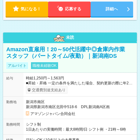
気になる！
応募する
詳細へ
未読
Amazon直雇用！20～50代活躍中◎倉庫内作業
スタッフ（パートタイム/夜勤）｜新潟南DS
アルバイト
職種未経験OK
時給1,250円～1,563円
給与
■昇給・昇格 一定の条件を満たした場合、契約更新の際に年2回
まで昇給の機会があります。 ■正社員登用制度あり ※月末締/翌
交通費別途支給あり
月25日支払い ※時間外手当、別途支給 ※深夜割増賃金 (22:00～
翌5:00までは時給が25%UPします) ☆給与前払い制度有！
新潟市南区
勤務地
☆Amazon直雇用で安定して働けます！ 【試用期間】試用期間
新潟県新潟市南区北田中518-6 DPL新潟南A区画
あり 試用期間の長さ：1週間 雇用形態、給与は本採用時と同じ
です。
アマゾンジャパン合同会社
シフト制
勤務時間
1日あたりの実働時間：最大8時間/日 シフト例 ・21時～6時