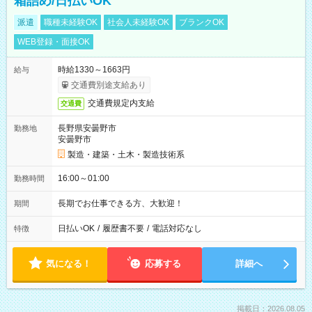
箱詰め/日払いOK
派遣
職種未経験OK
社会人未経験OK
ブランクOK
WEB登録・面接OK
時給1330～1663円
給与
交通費別途支給あり
交通費規定内支給
交通費
長野県安曇野市
勤務地
安曇野市
製造・建築・土木・製造技術系
16:00～01:00
勤務時間
長期でお仕事できる方、大歓迎！
期間
日払いOK
/
履歴書不要
/
電話対応なし
特徴
気になる！
応募する
詳細へ
掲載日：2026.08.05