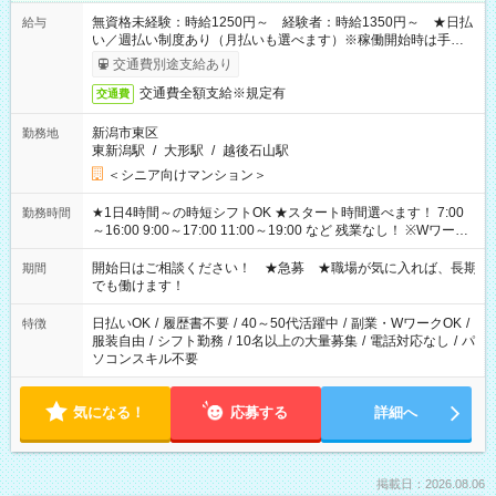
無資格未経験：時給1250円～ 経験者：時給1350円～ ★日払
給与
い／週払い制度あり（月払いも選べます）※稼働開始時は手続き
完了次第のお支払いとなります。
交通費別途支給あり
交通費全額支給※規定有
交通費
新潟市東区
勤務地
東新潟駅
/
大形駅
/
越後石山駅
＜シニア向けマンション＞
★1日4時間～の時短シフトOK ★スタート時間選べます！ 7:00
勤務時間
～16:00 9:00～17:00 11:00～19:00 など 残業なし！ ※Wワーク
の場合、他のお仕事と合わせ週40時間超の就業はご案内できま
せん ※法令に基づき、週20時間以上勤務は社会保険への加入対
開始日はご相談ください！ ★急募 ★職場が気に入れば、長期
期間
象となります ※労働者派遣法（日雇い派遣の原則禁止）によ
でも働けます！
り、短時間・短期間の就業はご案内が難しい場合があります
日払いOK
/
履歴書不要
/
40～50代活躍中
/
副業・WワークOK
/
特徴
服装自由
/
シフト勤務
/
10名以上の大量募集
/
電話対応なし
/
パ
ソコンスキル不要
気になる！
応募する
詳細へ
掲載日：2026.08.06