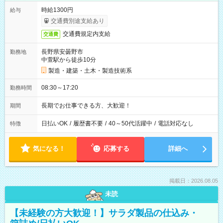
時給1300円
給与
交通費別途支給あり
交通費規定内支給
交通費
長野県安曇野市
勤務地
中萱駅から徒歩10分
製造・建築・土木・製造技術系
08:30～17:20
勤務時間
長期でお仕事できる方、大歓迎！
期間
日払いOK
/
履歴書不要
/
40～50代活躍中
/
電話対応なし
特徴
気になる！
応募する
詳細へ
掲載日：2026.08.05
未読
【未経験の方大歓迎！】サラダ製品の仕込み・