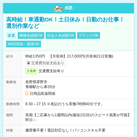
未読
高時給！車通勤OK！土日休み！日勤のお仕事！
選別作業など
派遣
職種未経験OK
社会人未経験OK
ブランクOK
WEB登録・面接OK
時給1350円 【月収例】217,000円(月収例21日実働)
給与
交通費別途支給あり
交通費支給有り
交通費
長野県茅野市
勤務地
青柳駅から車20分
日用品医薬関係
8:30～17:15 ※表記のうち実働7時間40分です。
勤務時間
長期【ご応募から1週間以内(最短2日目)のスピード就業が可能】
期間
即日～
履歴書不要
/
電話対応なし
/
パソコンスキル不要
特徴