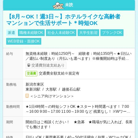
未読
【8月～OK！週3日～】ホテルライクな高齢者
マンションで生活サポート＊時短OK
派遣
職種未経験OK
社会人未経験OK
大学生歓迎
ブランクOK
WEB登録・面接OK
無資格未経験：時給1250円～ 経験者：時給1350円～★日払い
給与
／週払い制度あり（月払いも選べます）※稼働開始時は手続き完
了次第のお支払いとなります。
交通費別途支給あり
交通費全額支給※規定有
交通費
新潟市東区
勤務地
東新潟駅
/
大形駅
/
越後石山駅
＜シニア向けマンション＞
★1日4時間～の時短シフトOK ★スタート時間選べます！ 7:00
勤務時間
～16:00 9:00～17:00 11:00～19:00 など 残業なし！ ※Wワーク
の場合、他のお仕事と合わせ週40時間超の就業はご案内できま
せん ※法令に基づき、週20時間以上勤務は社会保険への加入対
開始日はご相談ください！ ★急募 ★職場が気に入れば、長期
期間
象となります ※労働者派遣法（日雇い派遣の原則禁止）によ
でも働けます！
り、短時間・短期間の就業はご案内が難しい場合があります
日払いOK
/
履歴書不要
/
40～50代活躍中
/
副業・WワークOK
/
特徴