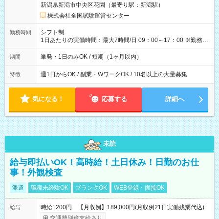
新潟県新潟市中央区花園（最寄り駅：新潟駅）
×8時間＝日収10,400円＋交通費 ※当日の役割により時給＋100
円の場合あり ・国家試験 7:00～13:30（休憩なし） 時給1,300
株式会社全国試験運営センター
円（役割手当＋100円）×6時間＝日収8,400円＋交通費 【試用期
間】試用期間なし
シフト制
勤務時間
1日あたりの実働時間：最大7時間/日 09：00～17：00 ※勤務時
間は 試験により異なります。
単発・1日のみOK / 短期（1ヶ月以内）
期間
週1日からOK / 副業・WワークOK / 10名以上の大量募集
特徴
気になる！
応募する
詳細へ
未読
給与即払いOK！高時給！土日休み！日勤のお仕
事！外観検査
派遣
職種未経験OK
ブランクOK
WEB登録・面接OK
時給1200円 【月収例】189,000円(月収例21日実働残業代込)
給与
交通費別途支給あり