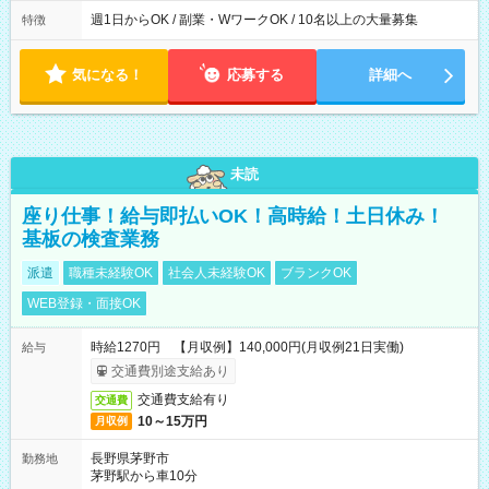
週1日からOK / 副業・WワークOK / 10名以上の大量募集
特徴
気になる！
応募する
詳細へ
未読
座り仕事！給与即払いOK！高時給！土日休み！
基板の検査業務
派遣
職種未経験OK
社会人未経験OK
ブランクOK
WEB登録・面接OK
時給1270円 【月収例】140,000円(月収例21日実働)
給与
交通費別途支給あり
交通費支給有り
交通費
10～15万円
月収例
長野県茅野市
勤務地
茅野駅から車10分