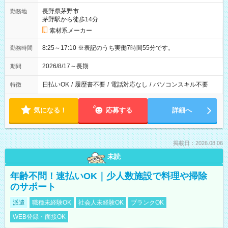
長野県茅野市
勤務地
茅野駅から徒歩14分
素材系メーカー
8:25～17:10 ※表記のうち実働7時間55分です。
勤務時間
2026/8/17～長期
期間
日払いOK
/
履歴書不要
/
電話対応なし
/
パソコンスキル不要
特徴
気になる！
応募する
詳細へ
掲載日：2026.08.06
未読
年齢不問！速払いOK｜少人数施設で料理や掃除
のサポート
派遣
職種未経験OK
社会人未経験OK
ブランクOK
WEB登録・面接OK