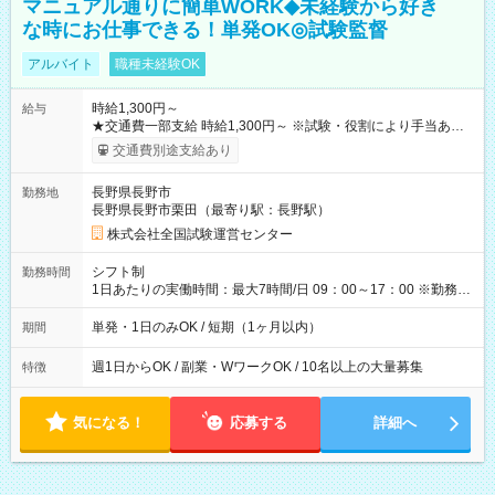
マニュアル通りに簡単WORK◆未経験から好き
な時にお仕事できる！単発OK◎試験監督
アルバイト
職種未経験OK
時給1,300円～
給与
★交通費一部支給 時給1,300円～ ※試験・役割により手当あり
※勤務回数により昇給あり 【即給（前払い）オプションあ
交通費別途支給あり
り！】 希望される場合、勤務から1週間ほどで給与の一部を受け
取れます。 ※手数料418円がかかります。 【過去試験日の収入
長野県長野市
勤務地
例】 ・河合塾模擬試験 8:30～17:30（休憩1時間） 時給1,300円
長野県長野市栗田（最寄り駅：長野駅）
×8時間＝日収10,400円＋交通費 ※当日の役割により時給＋100
円の場合あり ・国家試験 7:00～13:30（休憩なし） 時給1,300
株式会社全国試験運営センター
円（役割手当＋100円）×6時間＝日収8,400円＋交通費 【試用期
間】試用期間なし
シフト制
勤務時間
1日あたりの実働時間：最大7時間/日 09：00～17：00 ※勤務時
間は 試験により異なります。
単発・1日のみOK / 短期（1ヶ月以内）
期間
週1日からOK / 副業・WワークOK / 10名以上の大量募集
特徴
気になる！
応募する
詳細へ