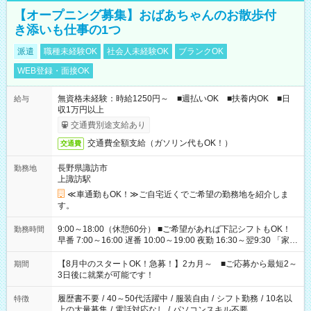
【オープニング募集】おばあちゃんのお散歩付
き添いも仕事の1つ
派遣
職種未経験OK
社会人未経験OK
ブランクOK
WEB登録・面接OK
無資格未経験：時給1250円～ ■週払いOK ■扶養内OK ■日
給与
収1万円以上
交通費別途支給あり
交通費全額支給（ガソリン代もOK！）
交通費
長野県諏訪市
勤務地
上諏訪駅
≪車通勤もOK！≫ご自宅近くでご希望の勤務地を紹介しま
す。
9:00～18:00（休憩60分） ■ご希望があれば下記シフトもOK！
勤務時間
早番 7:00～16:00 遅番 10:00～19:00 夜勤 16:30～翌9:30 「家族
と休みを合わせたい」 「余裕を持って夕飯の準備がしたい」
「できれば残業はしたくない」 など、ご希望を教えてください
【8月中のスタートOK！急募！】2カ月～ ■ご応募から最短2～
期間
ね。 ※Wワーク希望の方へ 今ご覧のお仕事で希望する勤務時間
3日後に就業が可能です！
と、もう1つのお仕事の勤務時間。 合計で週40時間を超える場
合は応募できません。
履歴書不要
/
40～50代活躍中
/
服装自由
/
シフト勤務
/
10名以
特徴
上の大量募集
/
電話対応なし
/
パソコンスキル不要