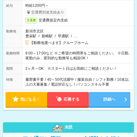
時給1200円～
給与
交通費別途支給あり
交通費規定内支給
交通費
新潟市北区
勤務地
豊栄駅
/
新崎駅
/
早通駅
/
…
【勤務地選べます】グループホーム
9:00～17:00など ※ご希望の時間帯をご相談ください。 ※日勤、
勤務時間
夜勤のみ、変則的な勤務等も相談OK！
2ヶ月～OK ※スタート日はお気軽にご相談ください！
期間
履歴書不要
/
40～50代活躍中
/
服装自由
/
シフト勤務
/
10名以
特徴
上の大量募集
/
電話対応なし
/
パソコンスキル不要
気になる！
応募する
詳細へ
未読