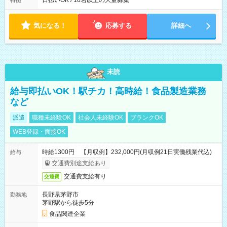
日払いOK / 10名以上の大量募集
特徴
気になる！
応募する
詳細へ
未読
給与即払いOK！駅チカ！高時給！食品製造業務
など
派遣
職種未経験OK
社会人未経験OK
ブランクOK
WEB登録・面接OK
時給1300円 【月収例】232,000円(月収例21日実働残業代込)
給与
交通費別途支給あり
交通費支給有り
交通費
長野県茅野市
勤務地
茅野駅から徒歩5分
食品関連企業