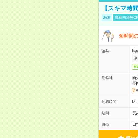
【スキマ時間
派遣
職種未経験O
短時間の
時給
給与
交
新
勤務地
長
00
勤務時間
長
期間
日
特徴