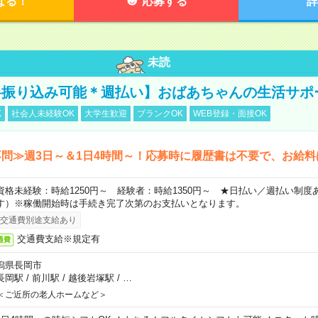
なる！
応募する
詳
未読
料振り込み可能＊週払い】おばあちゃんの生活サポ
K
社会人未経験OK
大学生歓迎
ブランクOK
WEB登録・面接OK
問≫週3日～＆1日4時間～！応募時に履歴書は不要で、お給料
資格未経験：時給1250円～ 経験者：時給1350円～ ★日払い／週払い制
す）※稼働開始時は手続き完了次第のお支払いとなります。
交通費別途支給あり
交通費支給※規定有
通費
潟県長岡市
長岡駅
/
前川駅
/
越後岩塚駅
/
…
＜ご近所の老人ホームなど＞