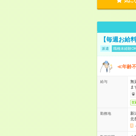
気に
【毎週お給
派遣
職種未経験O
≪年齢不
無
給与
ま
交
新
勤務地
北