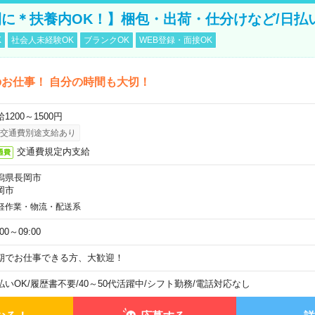
に＊扶養内OK！】梱包・出荷・仕分けなど/日払
K
社会人未経験OK
ブランクOK
WEB登録・面接OK
お仕事！ 自分の時間も大切！
1200～1500円
交通費別途支給あり
交通費規定内支給
通費
潟県長岡市
岡市
軽作業・物流・配送系
:00～09:00
期でお仕事できる方、大歓迎！
払いOK
/
履歴書不要
/
40～50代活躍中
/
シフト勤務
/
電話対応なし