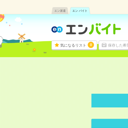
エン派遣
エン バイト
0
気になるリスト
保存した希