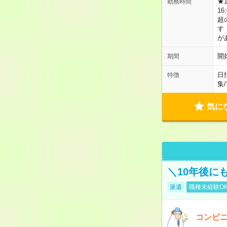
★
勤務時間
16
超
す
が
開
期間
日
特徴
集
/
気に
＼10年後に
派遣
職種未経験O
コンビ