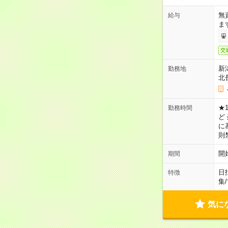
無
給与
ま
交
新
勤務地
北
★1
勤務時間
ど
に
則
開
期間
日
特徴
集
/
気に