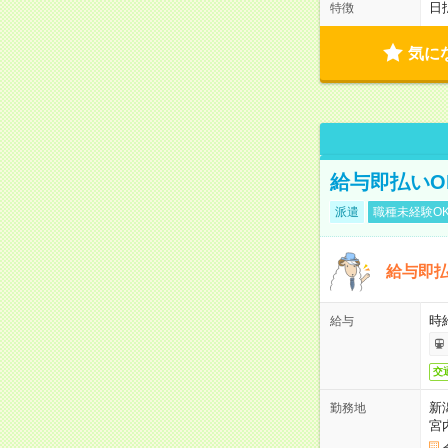
日
特徴
気に
給与即払いO
派遣
職種未経験O
給与即払
時
給与
交
新
勤務地
宮