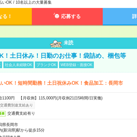
払いOK / 10名以上の大量募集
なる！
応募する
詳
未読
K！土日休み！日勤のお仕事！袋詰め、梱包等
K
社会人未経験OK
ブランクOK
WEB登録・面接OK
いOK！短時間勤務！土日祝休みOK！食品加工：長岡市
給1100円 【月収例】115,000円(月収例21日5時間/日実働)
交通費別途支給あり
交通費支給有り
通費
潟県長岡市
内(新潟県)駅から徒歩15分