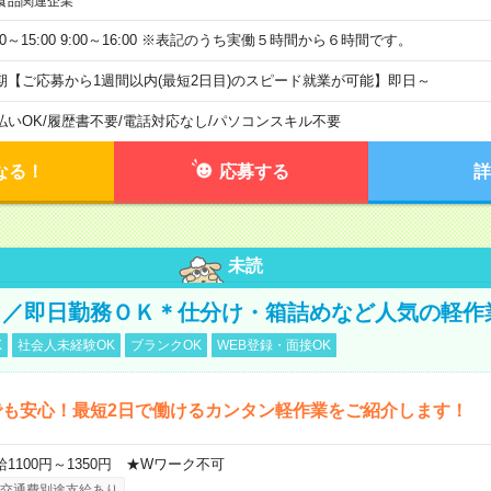
食品関連企業
00～15:00 9:00～16:00 ※表記のうち実働５時間から６時間です。
期【ご応募から1週間以内(最短2日目)のスピード就業が可能】即日～
払いOK
/
履歴書不要
/
電話対応なし
/
パソコンスキル不要
なる！
応募する
詳
未読
Ｋ／即日勤務ＯＫ＊仕分け・箱詰めなど人気の軽作
K
社会人未経験OK
ブランクOK
WEB登録・面接OK
でも安心！最短2日で働けるカンタン軽作業をご紹介します！
給1100円～1350円 ★Wワーク不可
交通費別途支給あり