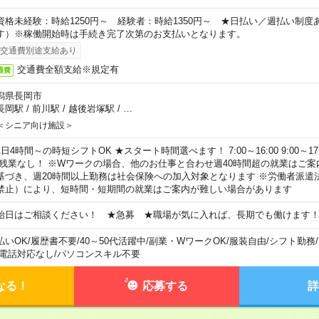
資格未経験：時給1250円～ 経験者：時給1350円～ ★日払い／週払い制
す）※稼働開始時は手続き完了次第のお支払いとなります。
交通費別途支給あり
交通費全額支給※規定有
通費
潟県長岡市
長岡駅
/
前川駅
/
越後岩塚駅
/
…
＜シニア向け施設＞
日4時間～の時短シフトOK ★スタート時間選べます！ 7:00～16:00 9:00～17:00 
 残業なし！ ※Wワークの場合、他のお仕事と合わせ週40時間超の就業はご案
基づき、週20時間以上勤務は社会保険への加入対象となります ※労働者派遣
禁止）により、短時間・短期間の就業はご案内が難しい場合があります
始日はご相談ください！ ★急募 ★職場が気に入れば、長期でも働けます
払いOK
/
履歴書不要
/
40～50代活躍中
/
副業・WワークOK
/
服装自由
/
シフト勤務
/
電話対応なし
/
パソコンスキル不要
なる！
応募する
詳