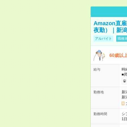
Amazon
夜勤）｜新潟
アルバイト
職種未
60歳以
時給
給与
■
新
勤務地
新
シ
勤務時間
1