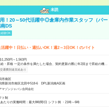
未読
直雇用！20～50代活躍中◎倉庫内作業スタッフ（パー
南DS
経験OK
上活躍中！日払い・週払いOK！週2～3日OK！のバイト
1,250円～1,563円
昇給・昇格 一定の条件を満たした場合、契約更新の際に年2回まで昇給の機…
交通費別途支給あり
潟市南区
潟県新潟市南区北田中518-6 DPL新潟南A区画
アマゾンジャパン合同会社
フト制
日あたりの実働時間：最大8時間/日 シフト例 ・21時～6時