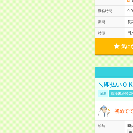
9:
勤務時間
長
期間
日
特徴
気に
＼即払いＯ
派遣
職種未経験O
初めて
時
給与