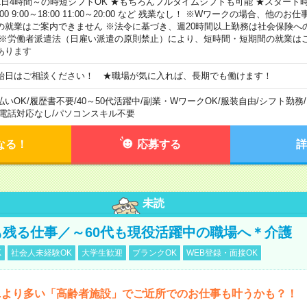
1日4時間～の時短シフトOK ★もちろんフルタイムシフトも可能 ★スタート時間
:00 9:00～18:00 11:00～20:00 など 残業なし！ ※Wワークの場合、他の
の就業はご案内できません ※法令に基づき、週20時間以上勤務は社会保険へ
 ※労働者派遣法（日雇い派遣の原則禁止）により、短時間・短期間の就業は
あります
始日はご相談ください！ ★職場が気に入れば、長期でも働けます！
払いOK
/
履歴書不要
/
40～50代活躍中
/
副業・WワークOK
/
服装自由
/
シフト勤務
/
電話対応なし
/
パソコンスキル不要
なる！
応募する
詳
未読
も残る仕事／～60代も現役活躍中の職場へ＊介護
K
社会人未経験OK
大学生歓迎
ブランクOK
WEB登録・面接OK
ニより多い「高齢者施設」でご近所でのお仕事も叶うかも？！