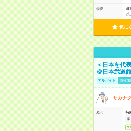
週
特徴
以
気に
＜日本を代
＠日本武道
アルバイト
職種未
サカナク
時
給与
交