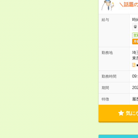
＼話題
時給
給与
交
月
埼
勤務地
東
0
勤務時間
2
期間
履
特徴
気に