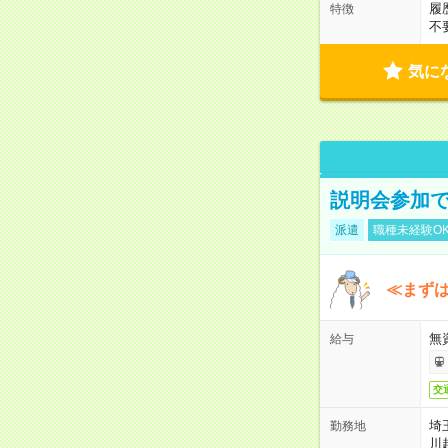
履
特徴
不
気に
説明会参加で
派遣
職種未経験O
≪まずは
無
給与
交
埼
勤務地
川