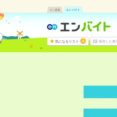
エン派遣
エン バイト
0
気になるリスト
保存した希