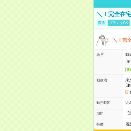
＼！完全在宅
派遣
ブランクOK
＼！完全
時
給与
交
東
勤務地
田
8:
勤務時間
【
期間
履
特徴