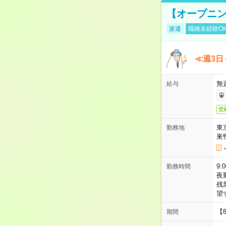
【オープニン
派遣
職種未経験O
≪週3日
無
給与
交
東
勤務地
巣
9:
勤務時間
夜
残
望
【
期間