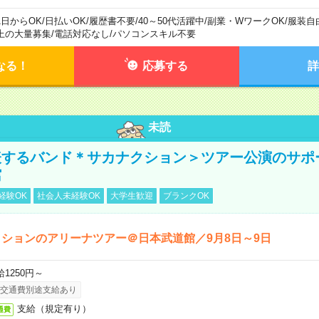
1日からOK
/
日払いOK
/
履歴書不要
/
40～50代活躍中
/
副業・WワークOK
/
服装自
上の大量募集
/
電話対応なし
/
パソコンスキル不要
なる！
応募する
詳
未読
表するバンド＊サカナクション＞ツアー公演のサポ
館
経験OK
社会人未経験OK
大学生歓迎
ブランクOK
ションのアリーナツアー＠日本武道館／9月8日～9日
給1250円～
交通費別途支給あり
支給（規定有り）
通費