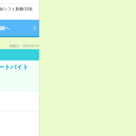
由
/
シフト勤務
/
10名
細へ
掲載日：2026.08.03
ートバイト