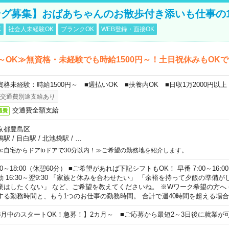
グ募集】おばあちゃんのお散歩付き添いも仕事の
K
社会人未経験OK
ブランクOK
WEB登録・面接OK
～OK≫無資格・未経験でも時給1500円～！土日祝休みもOK
資格未経験：時給1500円～ ■週払いOK ■扶養内OK ■日収1万2000円以上
交通費別途支給あり
交通費全額支給
通費
京都豊島区
鴨駅
/
目白駅
/
北池袋駅
/
…
≪自宅からドアtoドアで30分以内！≫ご希望の勤務地を紹介します。
00～18:00（休憩60分） ■ご希望があれば下記シフトもOK！ 早番 7:00～16:00 遅
勤 16:30～翌9:30 「家族と休みを合わせたい」 「余裕を持って夕飯の準備
業はしたくない」 など、ご希望を教えてくださいね。 ※Wワーク希望の方へ
する勤務時間と、もう1つのお仕事の勤務時間。 合計で週40時間を超える場
8月中のスタートOK！急募！】2カ月～ ■ご応募から最短2～3日後に就業が