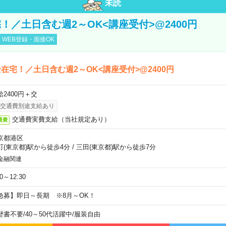
未読
！／土日含む週2～OK<講座受付>@2400円
WEB登録・面接OK
在宅！／土日含む週2～OK<講座受付>@2400円
給2400円＋交
交通費別途支給あり
交通費実費支給（当社規定あり）
通費
京都港区
町(東京都)駅から徒歩4分
/
三田(東京都)駅から徒歩7分
金融関連
30～12:30
急募】即日～長期 ※8月～OK！
歴書不要
/
40～50代活躍中
/
服装自由