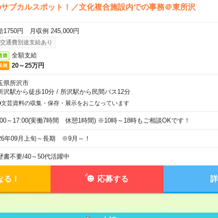
のサブカルスポット！／文化複合施設内での事務＠東所沢
1750円 月収例 245,000円
交通費別途支給あり
全額支給
通費
20～25万円
収例
玉県所沢市
所沢駅から徒歩10分
/
所沢駅から民間バス12分
■文芸資料の収集・保存・展示をおこなっています
9:00～17:00(実働7時間 休憩1時間) ※10時～18時もご相談OKです！
026年09月上旬～長期 ※9月～！
歴書不要
/
40～50代活躍中
なる！
応募する
詳