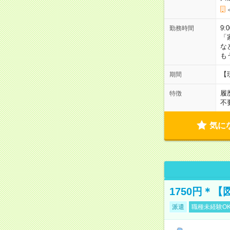
9:
勤務時間
「
な
も
【
期間
履
特徴
不
気に
1750円＊
派遣
職種未経験O