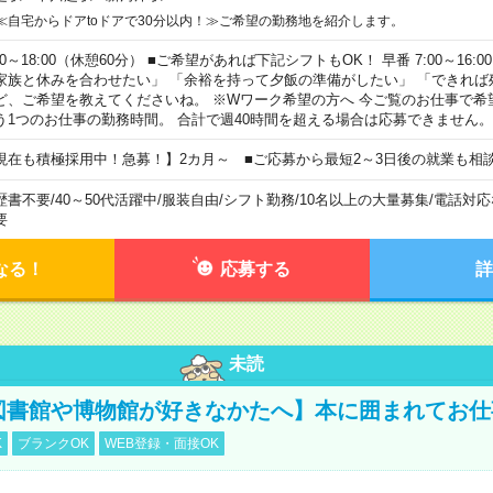
≪自宅からドアtoドアで30分以内！≫ご希望の勤務地を紹介します。
00～18:00（休憩60分） ■ご希望があれば下記シフトもOK！ 早番 7:00～16:00 遅
家族と休みを合わせたい」 「余裕を持って夕飯の準備がしたい」 「できれば
ど、ご希望を教えてくださいね。 ※Wワーク希望の方へ 今ご覧のお仕事で希
う1つのお仕事の勤務時間。 合計で週40時間を超える場合は応募できません。
現在も積極採用中！急募！】2カ月～ ■ご応募から最短2～3日後の就業も相
歴書不要
/
40～50代活躍中
/
服装自由
/
シフト勤務
/
10名以上の大量募集
/
電話対応
要
なる！
応募する
詳
未読
【図書館や博物館が好きなかたへ】本に囲まれてお
K
ブランクOK
WEB登録・面接OK