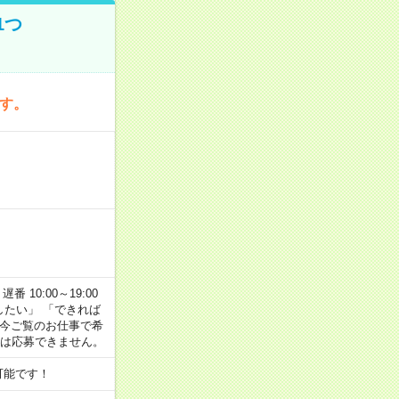
1つ
です。
番 10:00～19:00
がしたい」 「できれば
 今ご覧のお仕事で希
合は応募できません。
可能です！