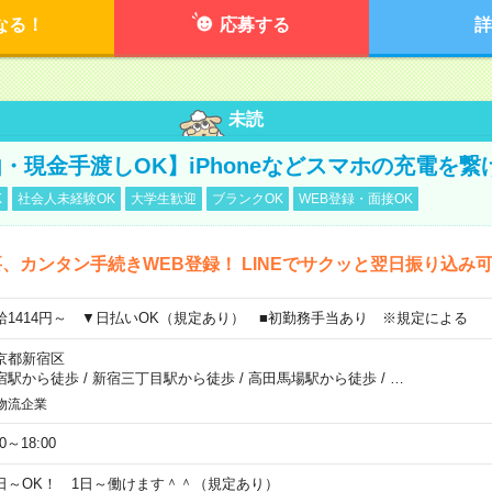
なる！
応募する
詳
未読
・現金手渡しOK】iPhoneなどスマホの充電を繋
K
社会人未経験OK
大学生歓迎
ブランクOK
WEB登録・面接OK
、カンタン手続きWEB登録！ LINEでサクッと翌日振り込み
給1414円～ ▼日払いOK（規定あり） ■初勤務手当あり ※規定による
京都新宿区
宿駅から徒歩
/
新宿三丁目駅から徒歩
/
高田馬場駅から徒歩
/
…
物流企業
00～18:00
日～OK！ 1日～働けます＾＾（規定あり）