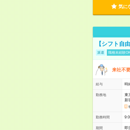
気に
【シフト自由
派遣
職種未経験O
来社不要
時
給与
東
勤務地
新
9:
勤務時間
即
期間