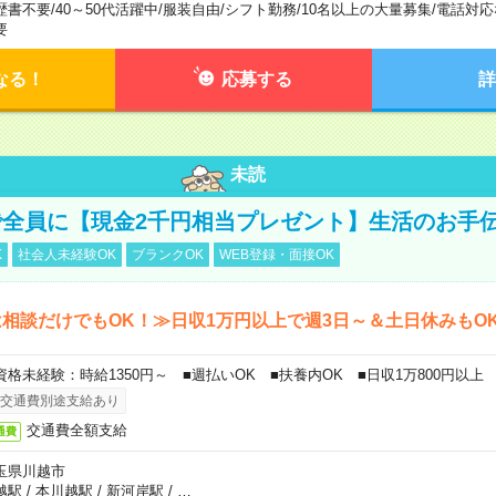
歴書不要
/
40～50代活躍中
/
服装自由
/
シフト勤務
/
10名以上の大量募集
/
電話対応
要
なる！
応募する
詳
未読
全員に【現金2千円相当プレゼント】生活のお手
K
社会人未経験OK
ブランクOK
WEB登録・面接OK
相談だけでもOK！≫日収1万円以上で週3日～＆土日休みもO
資格未経験：時給1350円～ ■週払いOK ■扶養内OK ■日収1万800円以上
交通費別途支給あり
交通費全額支給
通費
玉県川越市
越駅
/
本川越駅
/
新河岸駅
/
…