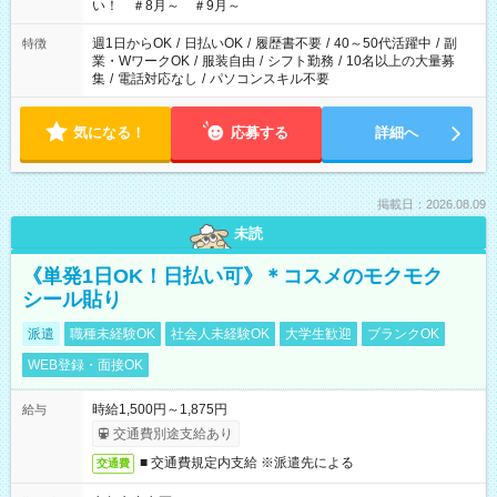
い！ ＃8月～ ＃9月～
週1日からOK
/
日払いOK
/
履歴書不要
/
40～50代活躍中
/
副
特徴
業・WワークOK
/
服装自由
/
シフト勤務
/
10名以上の大量募
集
/
電話対応なし
/
パソコンスキル不要
気になる！
応募する
詳細へ
掲載日：2026.08.09
未読
《単発1日OK！日払い可》＊コスメのモクモク
シール貼り
派遣
職種未経験OK
社会人未経験OK
大学生歓迎
ブランクOK
WEB登録・面接OK
時給1,500円～1,875円
給与
交通費別途支給あり
■ 交通費規定内支給 ※派遣先による
交通費