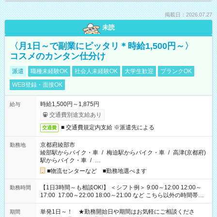
掲載日：2026.07.27
未読
〈月1日～で副業にピッタリ＊時給1,500円～〉
コスメのカンタン仕分け
派遣
職種未経験OK
社会人未経験OK
大学生歓迎
ブランクOK
WEB登録・面接OK
時給1,500円～1,875円
給与
交通費別途支給あり
■ 交通費規定内支給 ※派遣先による
交通費
京都府綾部市
勤務地
綾部駅からバイク・車
/
梅迫駅からバイク・車
/
高津(京都府)
駅からバイク・車
/
…
■物流センターなど ■勤務地選べます
【1日3時間～も相談OK!】 ＜シフト例＞ 9:00～12:00 12:00～
勤務時間
17:00 17:00～22:00 18:00～21:00 など こちら以外の時間帯も
お気軽にご相談ください！
単発1日～！ ★勤務開始日や期間はお気軽にご相談くださ
期間