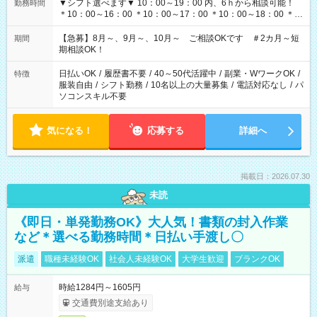
▼シフト選べます▼ 10：00～19：00 内、6ｈから相談可能！
勤務時間
＊10：00～16：00 ＊10：00～17：00 ＊10：00～18：00 ＊
11：00～19：00 ＊12：00～19：00 ＊13：00～19：00
【急募】8月～、9月～、10月～ ご相談OKです ＃2カ月～短
期間
期相談OK！
日払いOK
/
履歴書不要
/
40～50代活躍中
/
副業・WワークOK
/
特徴
服装自由
/
シフト勤務
/
10名以上の大量募集
/
電話対応なし
/
パ
ソコンスキル不要
気になる！
応募する
詳細へ
掲載日：2026.07.30
未読
《即日・単発勤務OK》大人気！書類の封入作業
など＊選べる勤務時間＊日払い手渡し〇
派遣
職種未経験OK
社会人未経験OK
大学生歓迎
ブランクOK
時給1284円～1605円
給与
交通費別途支給あり