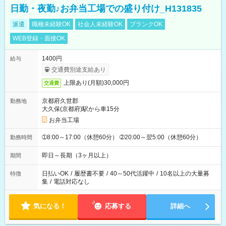
日勤・夜勤♪お弁当工場での盛り付け_H131835
派遣
職種未経験OK
社会人未経験OK
ブランクOK
WEB登録・面接OK
1400円
給与
交通費別途支給あり
上限あり(月額)30,000円
交通費
京都府久世郡
勤務地
大久保(京都府)駅から車15分
お弁当工場
➀8:00～17:00（休憩60分） ➁20:00～翌5:00（休憩60分）
勤務時間
即日～長期（3ヶ月以上）
期間
日払いOK
/
履歴書不要
/
40～50代活躍中
/
10名以上の大量募
特徴
集
/
電話対応なし
気になる！
応募する
詳細へ