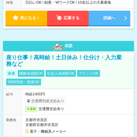
日払いOK / 副業・WワークOK / 10名以上の大量募集
特徴
気になる！
応募する
詳細へ
未読
座り仕事！高時給！土日休み！仕分け・入力業
務など
派遣
職種未経験OK
社会人未経験OK
ブランクOK
WEB登録・面接OK
時給1400円
給与
交通費別途支給あり
交通費支給有り
交通費
京都市伏見区
勤務地
京都府京都市伏見区
電子・機械系メーカー