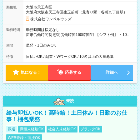
大阪市天王寺区
勤務地
大阪府大阪市天王寺区生玉前町（最寄り駅：谷町九丁目駅）
株式会社ワンベルウッズ
勤務時間は指定なし
勤務時間
変形労働時間制 想定労働時間160時間/月 【シフト例】 ・10：
00～20：00
単発・1日のみOK
期間
日払いOK / 副業・WワークOK / 10名以上の大量募集
特徴
気になる！
応募する
詳細へ
未読
給与即払いOK！高時給！土日休み！日勤のお仕
事！梱包業務
派遣
職種未経験OK
社会人未経験OK
ブランクOK
WEB登録・面接OK