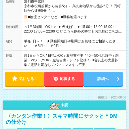
京都市中京区
勤務地
京都市役所前駅から徒歩5分
/
烏丸御池駅から徒歩5分
/
円町
駅から徒歩5分
/
…
■物流センターなど ■勤務地選べます
＜1日3時間～OK！＞ ▼ 例えば… ▼ 15:00～18:00 15:00～
勤務時間
22:00 17:00～22:00 など こちら以外の時間もお気軽にご相談く
ださい！
単発1日～！ ★勤務開始日や期間はお気軽にご相談くださ
期間
い！ ＃8月～ ＃9月～
週1日からOK
/
日払いOK
/
履歴書不要
/
40～50代活躍中
/
副
特徴
業・WワークOK
/
服装自由
/
シフト勤務
/
10名以上の大量募
集
/
電話対応なし
/
パソコンスキル不要
気になる！
応募する
詳細へ
掲載日：2026.08.06
未読
〈カンタン作業！〉スキマ時間にサクッと＊DM
の仕分け