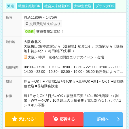
派遣
職種未経験OK
社会人未経験OK
大学生歓迎
ブランクOK
時給1180円～1475円
給与
交通費別途支給あり
交通費規定支給！
交通費
大阪市北区
勤務地
大阪梅田(阪神線)駅から【登録地】徒歩1分
/
大阪駅から【登録
地】徒歩4分
/
梅田(地下鉄)駅
/
…
大阪・神戸・京都など関西エリアのイベント会場
08:00～17:30・10:00～18:00・12:30～22:00・18:00～22:00・
勤務時間
14:00～22:00・19:30～02:00・19:00～08:00 勤務先によって勤
務時間は変わります！ イベント案件増加中！ 長時間から短時間
まで様々な勤務時間をご用意してますので 働ける日だけご勤務
即日～OK！■ド短期1日だけOK☆ ■単発OK ■週1～OK！ ■短期勤
期間
ください！ ぜひご希望をお聞かせください(*^^*)
務歓迎 ■長期勤務歓迎
週1日からOK
/
日払いOK
/
履歴書不要
/
40～50代活躍中
/
副
特徴
業・WワークOK
/
10名以上の大量募集
/
電話対応なし
/
パソコ
ンスキル不要
気になる！
応募する
詳細へ