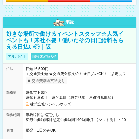
未読
好きな場所で働けるイベントスタッフ☆人気イ
ベントも！来社不要！働いたその日に給料もら
える日払い◎｜阪
アルバイト
職種未経験OK
日給16,500円～
給与
＋交通費支給 ★交通費全額支給！ ★日払いOK！（規定あり） ┗
働いたその日に現金GET♪ お仕事後はコンビニATMから 日払
交通費別途支給あり
い分を引き落とせます！ 【試用期間】試用期間なし
京都市下京区
勤務地
京都府京都市下京区真町（最寄り駅：京都河原町駅）
株式会社ワンベルウッズ
勤務時間は指定なし
勤務時間
変形労働時間制 想定労働時間160時間/月 【シフト例】 ・10：
00～20：00
単発・1日のみOK
期間