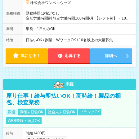
株式会社ワンベルウッズ
勤務時間は指定なし
勤務時間
変形労働時間制 想定労働時間160時間/月 【シフト例】 ・10：
00～20：00
単発・1日のみOK
期間
日払いOK / 副業・WワークOK / 10名以上の大量募集
特徴
気になる！
応募する
詳細へ
未読
座り仕事！給与即払いOK！高時給！製品の梱
包、検査業務
派遣
職種未経験OK
社会人未経験OK
ブランクOK
WEB登録・面接OK
時給1400円
給与