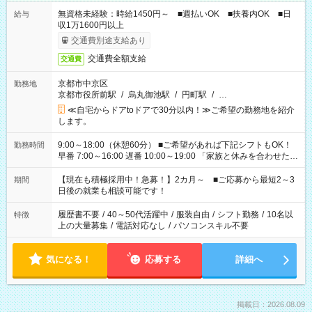
無資格未経験：時給1450円～ ■週払いOK ■扶養内OK ■日
給与
収1万1600円以上
交通費別途支給あり
交通費全額支給
交通費
京都市中京区
勤務地
京都市役所前駅
/
烏丸御池駅
/
円町駅
/
…
≪自宅からドアtoドアで30分以内！≫ご希望の勤務地を紹介
します。
9:00～18:00（休憩60分） ■ご希望があれば下記シフトもOK！
勤務時間
早番 7:00～16:00 遅番 10:00～19:00 「家族と休みを合わせた
い」 「余裕を持って夕飯の準備がしたい」 「できれば残業はし
たくない」 など、ご希望を教えてくださいね。 ※Wワーク希望
【現在も積極採用中！急募！】2カ月～ ■ご応募から最短2～3
期間
の方へ 今ご覧のお仕事で希望する勤務時間と、もう1つのお仕事
日後の就業も相談可能です！
の勤務時間。 合計で週40時間を超える場合は応募できません。
履歴書不要
/
40～50代活躍中
/
服装自由
/
シフト勤務
/
10名以
特徴
上の大量募集
/
電話対応なし
/
パソコンスキル不要
気になる！
応募する
詳細へ
掲載日：2026.08.09