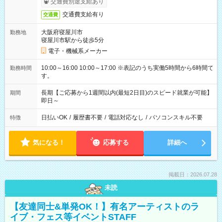
交通費別途支給あり
交通費支給有り
交通費
大阪府寝屋川市
勤務地
寝屋川市駅から徒歩5分
電子・機械系メーカー
10:00～16:00 10:00～17:00 ※表記のうち実働5時間から6時間で
勤務時間
す。
長期【ご応募から1週間以内(最短2日目)のスピード就業が可能】
期間
即日～
日払いOK
/
履歴書不要
/
電話対応なし
/
パソコンスキル不要
特徴
気になる！
応募する
詳細へ
掲載日：2026.07.28
未読
【友達同士&単発OK！】有名アーティストのラ
イブ・フェス等イベントSTAFF