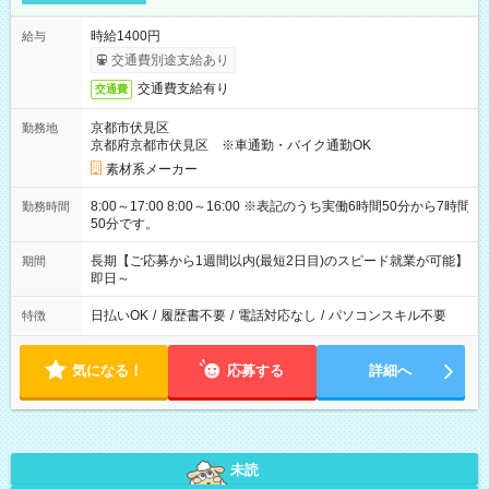
時給1400円
給与
交通費別途支給あり
交通費支給有り
交通費
京都市伏見区
勤務地
京都府京都市伏見区 ※車通勤・バイク通勤OK
素材系メーカー
8:00～17:00 8:00～16:00 ※表記のうち実働6時間50分から7時間
勤務時間
50分です。
長期【ご応募から1週間以内(最短2日目)のスピード就業が可能】
期間
即日～
日払いOK
/
履歴書不要
/
電話対応なし
/
パソコンスキル不要
特徴
気になる！
応募する
詳細へ
未読