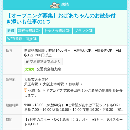
未読
【オープニング募集】おばあちゃんのお散歩付
き添いも仕事の1つ
派遣
職種未経験OK
社会人未経験OK
ブランクOK
WEB登録・面接OK
無資格未経験：時給1400円～ ■週払いOK ■扶養内OK ■日
給与
収1万1200円以上
交通費別途支給あり
交通費全額支給
交通費
大阪市天王寺区
勤務地
天王寺駅
/
大阪上本町駅
/
鶴橋駅
/
…
≪自宅からドアtoドアで30分以内！≫ご希望の勤務地を紹介
します。
9:00～18:00（休憩60分） ■ご希望があれば下記シフトもOK！
勤務時間
早番 7:00～16:00 遅番 10:00～19:00 夜勤 16:30～翌9:30 「家族
と休みを合わせたい」 「余裕を持って夕飯の準備がしたい」
「できれば残業はしたくない」 など、ご希望を教えてください
【8月中のスタートOK！急募！】2カ月～ ■8月～、9月スター
期間
ね。 ※Wワーク希望の方へ 今ご覧のお仕事で希望する勤務時間
トもOK！
と、もう1つのお仕事の勤務時間。 合計で週40時間を超える場