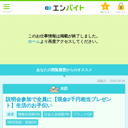
0
メニュー
気になる！
ログイン
このお仕事情報は掲載が終了しました。
ホーム
より再度アクセスしてください。
あなたの閲覧履歴からのオススメ
掲載日：2026.08.09
未読
説明会参加で全員に【現金2千円相当プレゼン
ト】生活のお手伝い
派遣
職種未経験OK
社会人未経験OK
ブランクOK
WEB登録・面接OK