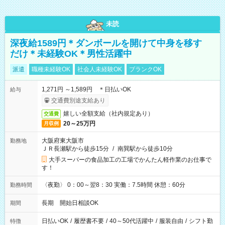
未読
深夜給1589円＊ダンボールを開けて中身を移す
だけ＊未経験OK＊男性活躍中
派遣
職種未経験OK
社会人未経験OK
ブランクOK
1,271円 ～1,589円 ＊日払いOK
給与
交通費別途支給あり
嬉しい全額支給（社内規定あり）
交通費
20～25万円
月収例
大阪府東大阪市
勤務地
ＪＲ長瀬駅から徒歩15分
/
南巽駅から徒歩10分
大手スーパーの食品加工の工場でかんたん軽作業のお仕事で
す！
〈夜勤〉 0：00～翌8：30 実働：7.5時間 休憩：60分
勤務時間
長期 開始日相談OK
期間
日払いOK
/
履歴書不要
/
40～50代活躍中
/
服装自由
/
シフト勤
特徴