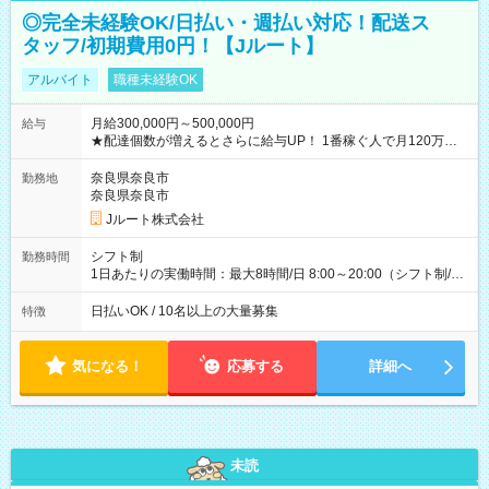
◎完全未経験OK/日払い・週払い対応！配送ス
タッフ/初期費用0円！【Jルート】
アルバイト
職種未経験OK
月給300,000円～500,000円
給与
★配達個数が増えるとさらに給与UP！ 1番稼ぐ人で月120万ほ
ど！ ・主要都市エリア 月収55万円／週5日稼働 月収65万~112
万円／週6日稼働 ・地方郊外エリア 月収40万円／週5日稼働 月
奈良県奈良市
勤務地
収40万円~50万円／週6日稼働 ＜モデルイメージ＞ ■月収50万
奈良県奈良市
円 (27歳男性/江東区在住)※元建築関係 1日150個配達×25日勤務
Jルート株式会社
(日休み) ■月収80万円(43歳男性/墨田区在住)※元営業 1日200個
配達×25日勤務(月休み) 【試用期間】試用期間なし
シフト制
勤務時間
1日あたりの実働時間：最大8時間/日 8:00～20:00（シフト制/実
働8時間） ※週5日勤務（場所次第では週4も有り） ※配達状況
によって時間外での勤務可能性有り ※案件により多少の前後あ
日払いOK / 10名以上の大量募集
特徴
り ※配達が完了次第、帰社OKです
気になる！
応募する
詳細へ
未読