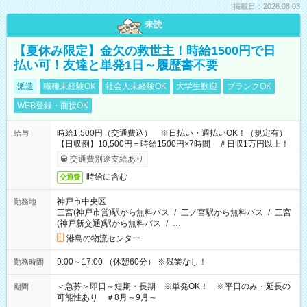
掲載日：2026.08.03
未読
【夏休み限定】金欠の救世主！時給1500円で日
払い可！友達と単発1日～履歴書不要
派遣
職種未経験OK
社会人未経験OK
大学生歓迎
ブランクOK
WEB登録・面接OK
時給1,500円（交通費込） ※日払い・週払いOK！（規定有）
給与
【日収例】10,500円＝時給1500円×7時間 ＃日収1万円以上！
交通費別途支給あり
時給に含む
交通費
神戸市中央区
勤務地
三宮(神戸市営)駅から無料バス
/
三ノ宮駅から無料バス
/
三宮
(神戸新交通)駅から無料バス
/
…
港島の物流センター
9:00～17:00 （休憩60分） ※残業なし！
勤務時間
＜急募＞即日～短期・長期 ※単発OK！ ※平日のみ・延長の
期間
可能性あり ＃8月～9月～