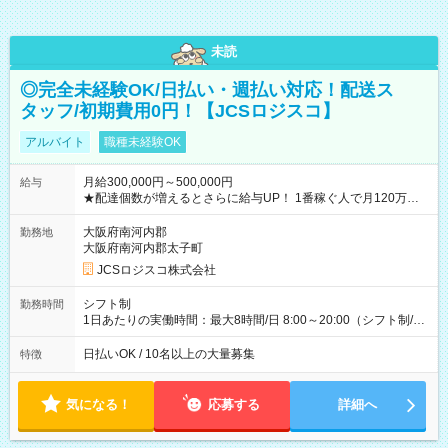
未読
◎完全未経験OK/日払い・週払い対応！配送ス
タッフ/初期費用0円！【JCSロジスコ】
アルバイト
職種未経験OK
月給300,000円～500,000円
給与
★配達個数が増えるとさらに給与UP！ 1番稼ぐ人で月120万ほ
ど！ ・主要都市エリア 月収55万円／週5日稼働 月収65万~112
万円／週6日稼働 ・地方郊外エリア 月収40万円／週5日稼働 月
大阪府南河内郡
勤務地
収40万円~50万円／週6日稼働 ＜モデルイメージ＞ ■月収50万
大阪府南河内郡太子町
円 (27歳男性/江東区在住)※元建築関係 1日150個配達×25日勤務
JCSロジスコ株式会社
(日休み) ■月収80万円(43歳男性/墨田区在住)※元営業 1日200個
配達×25日勤務(月休み) 【試用期間】試用期間なし
シフト制
勤務時間
1日あたりの実働時間：最大8時間/日 8:00～20:00（シフト制/実
働8時間） ※週5日勤務（場所次第では週4も有り） ※配達状況
によって時間外での勤務可能性有り ※案件により多少の前後あ
日払いOK / 10名以上の大量募集
特徴
り ※配達が完了次第、帰社OKです
気になる！
応募する
詳細へ