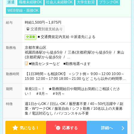
派遣
職種未経験OK
社会人未経験OK
大学生歓迎
ブランクOK
WEB登録・面接OK
時給1,500円～1,875円
給与
交通費別途支給あり
■ 交通費規定内支給 ※派遣先による
交通費
京都市東山区
勤務地
祇園四条駅から徒歩5分
/
三条(京都府)駅から徒歩5分
/
東山
(京都府)駅から徒歩5分
/
…
■物流センターなど ■勤務地選べます
【1日3時間～も相談OK!】 ＜シフト例＞ 9:00～12:00 10:00～
勤務時間
15:00 12:00～17:00 18:00～21:00 など こちら以外の時間帯も
お気軽にご相談ください！
単発1日～！ ★勤務開始日や期間はお気軽にご相談くださ
期間
い！ ＃8月～ ＃9月～
週1日からOK
/
日払いOK
/
履歴書不要
/
40～50代活躍中
/
副
特徴
業・WワークOK
/
服装自由
/
シフト勤務
/
10名以上の大量募
集
/
電話対応なし
/
パソコンスキル不要
気になる！
応募する
詳細へ