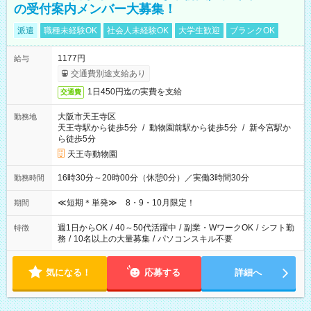
の受付案内メンバー大募集！
派遣
職種未経験OK
社会人未経験OK
大学生歓迎
ブランクOK
1177円
給与
交通費別途支給あり
1日450円迄の実費を支給
交通費
大阪市天王寺区
勤務地
天王寺駅から徒歩5分
/
動物園前駅から徒歩5分
/
新今宮駅か
ら徒歩5分
天王寺動物園
16時30分～20時00分（休憩0分）／実働3時間30分
勤務時間
≪短期＊単発≫ 8・9・10月限定！
期間
週1日からOK
/
40～50代活躍中
/
副業・WワークOK
/
シフト勤
特徴
務
/
10名以上の大量募集
/
パソコンスキル不要
気になる！
応募する
詳細へ