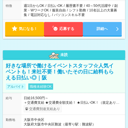
週1日からOK
/
日払いOK
/
履歴書不要
/
40～50代活躍中
/
副
特徴
業・WワークOK
/
服装自由
/
シフト勤務
/
10名以上の大量募
集
/
電話対応なし
/
パソコンスキル不要
気になる！
応募する
詳細へ
未読
好きな場所で働けるイベントスタッフ☆人気イ
ベントも！来社不要！働いたその日に給料もら
える日払い◎｜阪
アルバイト
職種未経験OK
日給16,500円～
給与
＋交通費支給 ★交通費全額支給！ ★日払いOK！（規定あり） ┗
働いたその日に現金GET♪ お仕事後はコンビニATMから 日払
交通費別途支給あり
い分を引き落とせます！ 【試用期間】試用期間なし
大阪市中央区
勤務地
大阪府大阪市中央区難波（最寄り駅：難波駅）