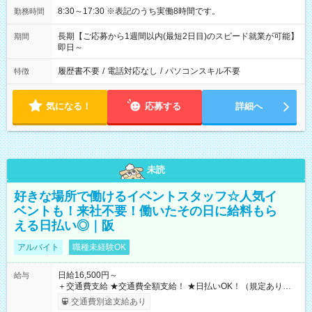
8:30～17:30 ※表記のうち実働8時間です。
勤務時間
長期【ご応募から1週間以内(最短2日目)のスピード就業が可能】
期間
即日～
履歴書不要
/
電話対応なし
/
パソコンスキル不要
特徴
気になる！
応募する
詳細へ
未読
好きな場所で働けるイベントスタッフ☆人気イ
ベントも！来社不要！働いたその日に給料もら
える日払い◎｜阪
アルバイト
職種未経験OK
日給16,500円～
給与
＋交通費支給 ★交通費全額支給！ ★日払いOK！（規定あり） ┗
働いたその日に現金GET♪ お仕事後はコンビニATMから 日払
交通費別途支給あり
い分を引き落とせます！ 【試用期間】試用期間なし