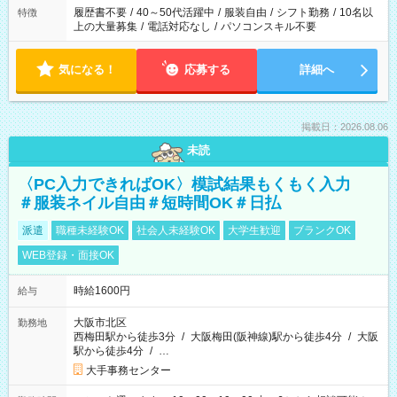
合は応募できません。
履歴書不要
/
40～50代活躍中
/
服装自由
/
シフト勤務
/
10名以
特徴
上の大量募集
/
電話対応なし
/
パソコンスキル不要
気になる！
応募する
詳細へ
掲載日：2026.08.06
未読
〈PC入力できればOK〉模試結果もくもく入力
＃服装ネイル自由＃短時間OK＃日払
派遣
職種未経験OK
社会人未経験OK
大学生歓迎
ブランクOK
WEB登録・面接OK
時給1600円
給与
大阪市北区
勤務地
西梅田駅から徒歩3分
/
大阪梅田(阪神線)駅から徒歩4分
/
大阪
駅から徒歩4分
/
…
大手事務センター