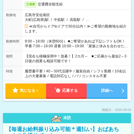
交通費全額支給
交通費
広島市安佐南区
勤務地
大町(広島県)駅
/
中筋駅
/
高取駅
/
…
≪自宅からドアtoドアで30分以内！≫ご希望の勤務地を紹介
します。
9:00～18:00（休憩60分） ■ご希望があれば下記シフトもOK！
勤務時間
早番 7:00～16:00 遅番 10:00～19:00 「家族と休みを合わせた
い」 「余裕を持って夕飯の準備がしたい」 「できれば残業はし
たくない」 など、ご希望を教えてくださいね。 ※Wワーク希望
【現在も積極採用中！急募！】2カ月～ ■ご応募から最短2～3
期間
の方へ 今ご覧のお仕事で希望する勤務時間と、もう1つのお仕事
日後の就業も相談可能です！
の勤務時間。 合計で週40時間を超える場合は応募できません。
履歴書不要
/
40～50代活躍中
/
服装自由
/
シフト勤務
/
10名以
特徴
上の大量募集
/
電話対応なし
/
パソコンスキル不要
気になる！
応募する
詳細へ
掲載日：2026.08.04
未読
【毎週お給料振り込み可能＊週払い】おばあち