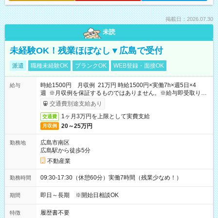
掲載日：2026.07.30
未読
未経験OK！残業ほぼなし▼広島で受付
派遣
職種未経験OK
ブランクOK
WEB登録・面接OK
時給1500円 月収例 21万円 時給1500円×実働7h×週5日×4
給与
週 ※月収例を保証するものではありません。※給与即受取りサ
ービス利用可（利用条件有）
交通費別途支給あり
1ヶ月3万円を上限として実費支給
交通費
20～25万円
月収例
広島市南区
勤務地
広島駅から徒歩5分
不動産業
09:30-17:30（休憩60分）実働7時間（残業少なめ！）
勤務時間
即日～長期 ※開始日相談OK
期間
履歴書不要
特徴