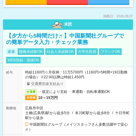
掲載日：2026.08.07
未読
【夕方から5時間だけ♬】中国新聞社グループで
の簡単データ入力・チェック業務
派遣
職種未経験OK
社会人未経験OK
大学生歓迎
ブランクOK
WEB登録・面接OK
時給1160円☆月収例：11万5700円（1160円×5時間×19日勤務
給与
の場合） ※22:00以降は時給1,450円
交通費別途支給あり
・規定により支給 ・車通勤・自転車通勤OK
交通費
10～15万円
月収例
広島市中区
勤務地
土橋(広島県)駅から徒歩5分
/
本川町駅から徒歩8分
/
十日市町
駅から徒歩
中国新聞社グループ（メイツスタッフさん多数活躍中で安心
♬）