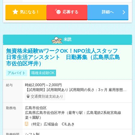
気になる！
応募する
詳細へ
未読
無資格未経験WワークOK！NPO法人スタッフ
日常生活アシスタント 日勤募集（広島県広島
市佐伯区坪井）
アルバイト
職種未経験OK
時給2,000円～2,000円
給与
【試用期間】試用期間あり 試用期間の長さ：3ヶ月 雇用形態、
給与は本採用時と同じです。
交通費別途支給あり
広島市佐伯区
勤務地
広島県広島市佐伯区坪井（最寄り駅：広島電鉄2系統宮島線
楽々園駅）
（特定）広域協会 CILあき
シフト制
勤務時間