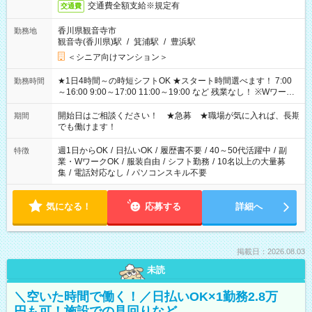
交通費全額支給※規定有
交通費
香川県観音寺市
勤務地
観音寺(香川県)駅
/
箕浦駅
/
豊浜駅
＜シニア向けマンション＞
★1日4時間～の時短シフトOK ★スタート時間選べます！ 7:00
勤務時間
～16:00 9:00～17:00 11:00～19:00 など 残業なし！ ※Wワーク
の場合、他のお仕事と合わせ週40時間超の就業はご案内できま
せん ※法令に基づき、週20時間以上勤務は社会保険への加入対
開始日はご相談ください！ ★急募 ★職場が気に入れば、長期
期間
象となります ※労働者派遣法（日雇い派遣の原則禁止）によ
でも働けます！
り、短時間・短期間の就業はご案内が難しい場合があります
週1日からOK
/
日払いOK
/
履歴書不要
/
40～50代活躍中
/
副
特徴
業・WワークOK
/
服装自由
/
シフト勤務
/
10名以上の大量募
集
/
電話対応なし
/
パソコンスキル不要
気になる！
応募する
詳細へ
掲載日：2026.08.03
未読
＼空いた時間で働く！／日払いOK×1勤務2.8万
円も可！施設での見回りなど