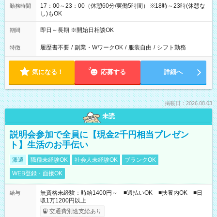
17：00～23：00（休憩60分/実働5時間） ※18時～23時(休憩な
勤務時間
し)もOK
即日～長期 ※開始日相談OK
期間
履歴書不要
/
副業・WワークOK
/
服装自由
/
シフト勤務
特徴
気になる！
応募する
詳細へ
掲載日：2026.08.03
未読
説明会参加で全員に【現金2千円相当プレゼン
ト】生活のお手伝い
派遣
職種未経験OK
社会人未経験OK
ブランクOK
WEB登録・面接OK
無資格未経験：時給1400円～ ■週払いOK ■扶養内OK ■日
給与
収1万1200円以上
交通費別途支給あり