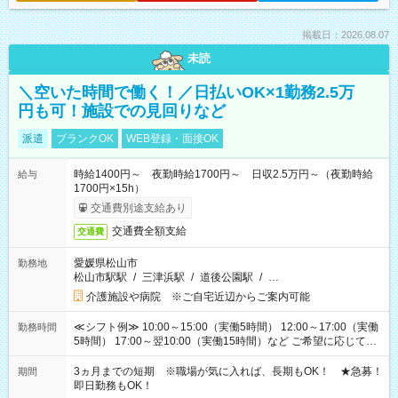
掲載日：2026.08.07
未読
＼空いた時間で働く！／日払いOK×1勤務2.5万
円も可！施設での見回りなど
派遣
ブランクOK
WEB登録・面接OK
時給1400円～ 夜勤時給1700円～ 日収2.5万円～（夜勤時給
給与
1700円×15h）
交通費別途支給あり
交通費全額支給
交通費
愛媛県松山市
勤務地
松山市駅駅
/
三津浜駅
/
道後公園駅
/
…
介護施設や病院 ※ご自宅近辺からご案内可能
≪シフト例≫ 10:00～15:00（実働5時間） 12:00～17:00（実働
勤務時間
5時間） 17:00～翌10:00（実働15時間）など ご希望に応じて、
働く時間は調整できます！ お気軽に担当へ相談ください！
3ヵ月までの短期 ※職場が気に入れば、長期もOK！ ★急募！
期間
即日勤務もOK！