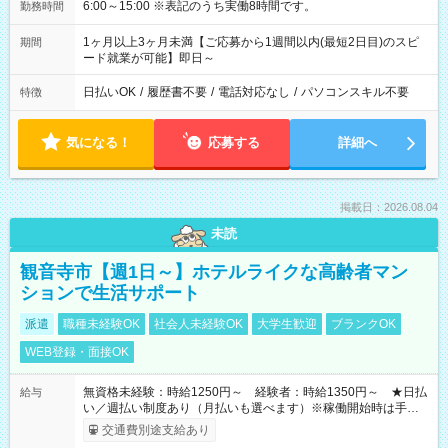
6:00～15:00 ※表記のうち実働8時間です。
勤務時間
1ヶ月以上3ヶ月未満【ご応募から1週間以内(最短2日目)のスピ
期間
ード就業が可能】即日～
日払いOK
/
履歴書不要
/
電話対応なし
/
パソコンスキル不要
特徴
気になる！
応募する
詳細へ
掲載日：2026.08.04
未読
観音寺市【週1日～】ホテルライクな高齢者マン
ションで生活サポート
派遣
職種未経験OK
社会人未経験OK
大学生歓迎
ブランクOK
WEB登録・面接OK
無資格未経験：時給1250円～ 経験者：時給1350円～ ★日払
給与
い／週払い制度あり（月払いも選べます）※稼働開始時は手続き
完了次第のお支払いとなります。
交通費別途支給あり