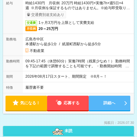
時給1430円 月収例 20万円 時給1430円×実働7h×週5日×4
給与
週 ※月収例を保証するものではありません。※給与即受取りサ
ービス利用可（利用条件有）
交通費別途支給あり
1ヶ月3万円を上限として実費支給
交通費
20～25万円
月収例
広島市中区
勤務地
本通駅から徒歩1分
/
紙屋町西駅から徒歩5分
不動産業
09:45-17:45（休憩60分）実働7時間（残業少なめ！） 勤務時間
勤務時間
を下記の範囲で調整することも可能です。 ・勤務開始時間
09:45～12:30 ・勤務終了時間 15:45～18:30 ・実働 05:00～
07:45
2026年08月17日スタート、期間限定 ※8月～！
期間
履歴書不要
特徴
気になる！
応募する
詳細へ
掲載日：2026.07.30
未読