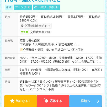
派遣
ブランクOK
WEB登録・面接OK
時給1550円～ 夜勤時給1880円～ 日収2.8万円～（夜勤時給
給与
1880円×15h）
交通費別途支給あり
交通費全額支給
交通費
広島市安佐南区
勤務地
下祇園駅
/
大町(広島県)駅
/
安芸長束駅
/
…
介護施設や病院 ※ご自宅近辺からご案内可能
≪シフト例≫ 10:00～15:00（実働5時間） 12:00～17:00（実働
勤務時間
5時間） 17:00～翌10:00（実働15時間）など ご希望に応じて、
働く時間は調整できます！ お気軽に担当へ相談ください！
3ヵ月までの短期 ※職場が気に入れば、長期もOK！ ★急募！
期間
即日勤務もOK！
週1日からOK
/
日払いOK
/
履歴書不要
/
40～50代活躍中
/
副
特徴
業・WワークOK
/
シフト勤務
/
10名以上の大量募集
/
電話対応
なし
/
パソコンスキル不要
気になる！
応募する
詳細へ