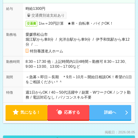
時給1300円
給与
交通費別途支給あり
1㎞＝20円計算 ★車・自転車・バイクOK！
交通費
愛媛県松山市
勤務地
堀江駅から車8分
/
光洋台駅から車9分
/
伊予和気駅から車12
分
/
…
特別養護老人ホーム
8:30～17:30 他：上記時間内1日4時間～勤務可 8:30～12:30、
勤務時間
9:00～13:00、13:00～17:00など
＜急募＞即日～長期 ＊9月～10月～開始日相談OK！希望の1日
期間
をご相談ください＾＾
週1日からOK
/
40～50代活躍中
/
副業・WワークOK
/
シフト勤
特徴
務
/
電話対応なし
/
パソコンスキル不要
気になる！
応募する
詳細へ
掲載日：2026.08.05