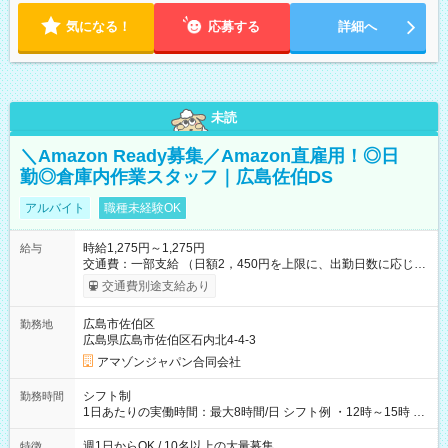
気になる！
応募する
詳細へ
未読
＼Amazon Ready募集／Amazon直雇用！◎日
勤◎倉庫内作業スタッフ｜広島佐伯DS
アルバイト
職種未経験OK
時給1,275円～1,275円
給与
交通費：一部支給 （日額2，450円を上限に、出勤日数に応じて
実費支給） ※22:00～翌5:00までは時給25%UP！ ■給与前払い
交通費別途支給あり
制度あり ※前払い額の上限あり、手数料無料（Amazon負担）
そのほか所定の条件が適用されます 【試用期間】試用期間なし
広島市佐伯区
勤務地
広島県広島市佐伯区石内北4-4-3
アマゾンジャパン合同会社
シフト制
勤務時間
1日あたりの実働時間：最大8時間/日 シフト例 ・12時～15時 入
社後、就業可能シフトをご確認の上、申請してください。
週1日からOK / 10名以上の大量募集
特徴