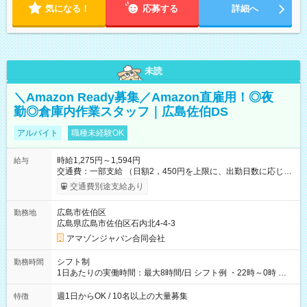
気になる！
応募する
詳細へ
未読
＼Amazon Ready募集／Amazon直雇用！◎夜
勤◎倉庫内作業スタッフ｜広島佐伯DS
アルバイト
職種未経験OK
時給1,275円～1,594円
給与
交通費：一部支給 （日額2，450円を上限に、出勤日数に応じて
実費支給） ※22:00～翌5:00までは時給25%UP！ ■給与前払い
交通費別途支給あり
制度あり ※前払い額の上限あり、手数料無料（Amazon負担）
そのほか所定の条件が適用されます 【試用期間】試用期間なし
広島市佐伯区
勤務地
広島県広島市佐伯区石内北4-4-3
アマゾンジャパン合同会社
シフト制
勤務時間
1日あたりの実働時間：最大8時間/日 シフト例 ・22時～0時 入
社後、就業可能シフトをご確認の上、申請してください。
週1日からOK / 10名以上の大量募集
特徴