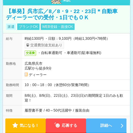
【単発】呉市広／8／8・9・22・23日＊自動車
ディーラーでの受付・1日でもＯＫ
派遣
ブランクOK
WEB登録・面接OK
時給1300円 ・日額：9,100円（時給1,300円×7時間）
給与
交通費別途支給あり
・自転車通勤可 ・車通勤可(駐車場無料)
交通費
広島県呉市
勤務地
広駅から徒歩9分
ディーラー
10：00～18：00（休憩60分/実働7時間）
勤務時間
8/8(土)、8/9(日)、22日(土)、23日(日)の期間限定 1日のみも歓
期間
迎！
履歴書不要
/
40～50代活躍中
/
服装自由
特徴
気になる！
応募する
詳細へ