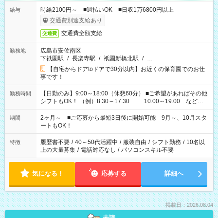
時給2100円～ ■週払いOK ■日収1万6800円以上
給与
交通費別途支給あり
交通費全額支給
交通費
広島市安佐南区
勤務地
下祇園駅
/
長楽寺駅
/
祇園新橋北駅
/
…
【自宅からドアtoドアで30分以内】お近くの保育園でのお仕
事です！
【日勤のみ】9:00～18:00（休憩60分） ■ご希望があればその他
勤務時間
シフトもOK！ （例）8:30～17:30 10:00～19:00 など
「家族とお休みを合わせたい」 「余裕を持って夕飯の準備がし
たい」 「できれば残業はしたくない」 など、ご希望があれば教
2ヶ月～ ■ご応募から最短3日後に開始可能 9月～、10月スタ
期間
えてくださいね。 ※Wワーク希望の方へ 今ご覧のお仕事で希望
ートもOK！
する勤務時間と、もう1つのお仕事の勤務時間。 合計で週40時
間を超える場合は応募できません
履歴書不要
/
40～50代活躍中
/
服装自由
/
シフト勤務
/
10名以
特徴
上の大量募集
/
電話対応なし
/
パソコンスキル不要
気になる！
応募する
詳細へ
掲載日：2026.08.04
未読