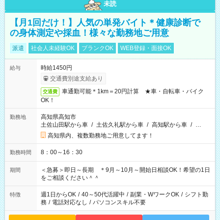
未読
【月1回だけ！】人気の単発バイト＊健康診断で
の身体測定や採血！様々な勤務地ご用意
派遣
社会人未経験OK
ブランクOK
WEB登録・面接OK
時給1450円
給与
交通費別途支給あり
車通勤可能＊1km＝20円計算 ★車・自転車・バイク
交通費
OK！
高知県高知市
勤務地
土佐山田駅から車
/
土佐久礼駅から車
/
高知駅から車
/
…
高知県内、複数勤務地ご用意してます！
8：00～16：30
勤務時間
＜急募＞即日～長期 ＊9月～10月～開始日相談OK！希望の1日
期間
をご相談ください＾＾
週1日からOK
/
40～50代活躍中
/
副業・WワークOK
/
シフト勤
特徴
務
/
電話対応なし
/
パソコンスキル不要