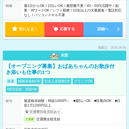
週1日からOK
/
日払いOK
/
履歴書不要
/
40～50代活躍中
/
副
特徴
業・WワークOK
/
シフト勤務
/
10名以上の大量募集
/
電話対応
なし
/
パソコンスキル不要
気になる！
応募する
詳細へ
掲載日：2026.08.05
未読
【オープニング募集】おばあちゃんのお散歩付
き添いも仕事の1つ
派遣
職種未経験OK
社会人未経験OK
ブランクOK
WEB登録・面接OK
無資格未経験：時給1400円～ ■週払いOK ■扶養内OK ■日
給与
収1万1200円以上
交通費別途支給あり
交通費全額支給
交通費