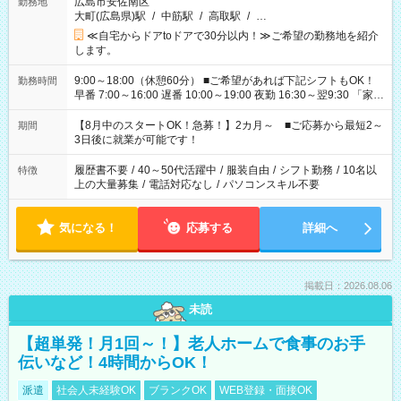
広島市安佐南区
勤務地
大町(広島県)駅
/
中筋駅
/
高取駅
/
…
≪自宅からドアtoドアで30分以内！≫ご希望の勤務地を紹介
します。
9:00～18:00（休憩60分） ■ご希望があれば下記シフトもOK！
勤務時間
早番 7:00～16:00 遅番 10:00～19:00 夜勤 16:30～翌9:30 「家族
と休みを合わせたい」 「余裕を持って夕飯の準備がしたい」
「できれば残業はしたくない」 など、ご希望を教えてください
【8月中のスタートOK！急募！】2カ月～ ■ご応募から最短2～
期間
ね。 ※Wワーク希望の方へ 今ご覧のお仕事で希望する勤務時間
3日後に就業が可能です！
と、もう1つのお仕事の勤務時間。 合計で週40時間を超える場
合は応募できません。
履歴書不要
/
40～50代活躍中
/
服装自由
/
シフト勤務
/
10名以
特徴
上の大量募集
/
電話対応なし
/
パソコンスキル不要
気になる！
応募する
詳細へ
掲載日：2026.08.06
未読
【超単発！月1回～！】老人ホームで食事のお手
伝いなど！4時間からOK！
派遣
社会人未経験OK
ブランクOK
WEB登録・面接OK