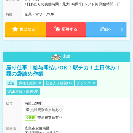
1日あたりの実働時間：最大8時間/日 シフト例 勤務時間（日
勤）・8時～18時 （実働時間8時間 待機休憩2時間）（日勤1回
あたりの給与 2万円）
副業・WワークOK
特徴
気になる！
応募する
詳細へ
未読
座り仕事！給与即払いOK！駅チカ！土日休み！
麺の袋詰め作業
派遣
職種未経験OK
社会人未経験OK
ブランクOK
WEB登録・面接OK
時給1200円
給与
交通費別途支給あり
交通費支給有り
交通費
広島市安佐南区
勤務地