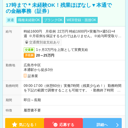
17時まで＊未経験OK！残業ほぼなし▼本通で
の金融事務（証券）
派遣
職種未経験OK
ブランクOK
WEB登録・面接OK
時給1600円 月収例 22万円 時給1600円×実働7h×週5日×4
給与
週 ※月収例を保証するものではありません。※給与即受取りサ
ービス利用可（利用条件有）
交通費別途支給あり
1ヶ月3万円を上限として実費支給
交通費
20～25万円
月収例
広島市中区
勤務地
本通駅から徒歩3分
証券業
09:00-17:00（休憩60分）実働7時間（残業少なめ！） 勤務時間
勤務時間
を下記の範囲で調整することも可能です。 ・勤務終了時間
15:30～17:00 ・実働 05:30～07:00
即日～長期
期間
履歴書不要
特徴
気になる！
応募する
詳細へ