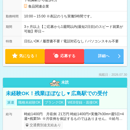
下祇園駅から徒歩2分
食品関連企業
10:00～15:00 ※表記のうち実働5時間です。
勤務時間
3ヶ月以上【ご応募から1週間以内(最短2日目)のスピード就業が
期間
可能】即日～
日払いOK
/
履歴書不要
/
電話対応なし
/
パソコンスキル不要
特徴
気になる！
応募する
詳細へ
掲載日：2026.07.30
未読
未経験OK！残業ほぼなし▼広島駅での受付
派遣
職種未経験OK
ブランクOK
WEB登録・面接OK
時給1400円 月収例 21万円 時給1400円×実働7h30m×週5日×4
給与
週+残業5h ※月収例を保証するものではありません。※給与即
受取りサービス利用可（利用条件有）
交通費別途支給あり