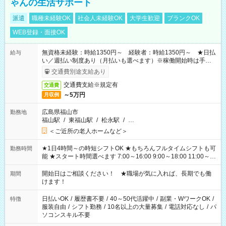
ゃんの生活サポート
派遣
職種未経験OK
社会人未経験OK
大学生歓迎
ブランクOK
WEB登録・面接OK
無資格未経験：時給1350円～ 経験者：時給1350円～ ★日払
給与
い／週払い制度あり（月払いも選べます）※稼働開始時は手続き
完了次第のお支払いとなります。
交通費別途支給あり
交通費支給※規定有
交通費
～5万円
月収例
広島県福山市
勤務地
福山駅
/
東福山駅
/
松永駅
/
…
＜ご近所の老人ホームなど＞
★1日4時間～の時短シフトOK ★もちろんフルタイムシフトも可
勤務時間
能 ★スタート時間選べます 7:00～16:00 9:00～18:00 11:00～
20:00 など 残業なし！ ※Wワークの場合、他のお仕事と合わせ
週40時間超の就業はご案内できません ※法令に基づき、週20時
開始日はご相談ください！ ★職場が気に入れば、長期でも働
期間
間以上勤務は社会保険への加入対象となります ※労働者派遣法
けます！
（日雇い派遣の原則禁止）により、短時間・短期間の就業はご
案内が難しい場合があります
日払いOK
/
履歴書不要
/
40～50代活躍中
/
副業・WワークOK
/
特徴
服装自由
/
シフト勤務
/
10名以上の大量募集
/
電話対応なし
/
パ
ソコンスキル不要