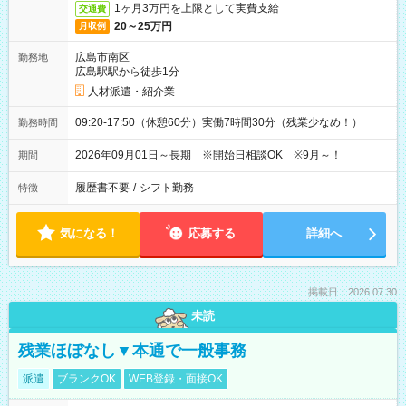
1ヶ月3万円を上限として実費支給
交通費
20～25万円
月収例
広島市南区
勤務地
広島駅駅から徒歩1分
人材派遣・紹介業
09:20-17:50（休憩60分）実働7時間30分（残業少なめ！）
勤務時間
2026年09月01日～長期 ※開始日相談OK ※9月～！
期間
履歴書不要
/
シフト勤務
特徴
気になる！
応募する
詳細へ
掲載日：2026.07.30
未読
残業ほぼなし▼本通で一般事務
派遣
ブランクOK
WEB登録・面接OK