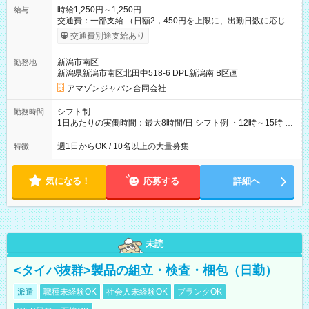
時給1,250円～1,250円
給与
交通費：一部支給 （日額2，450円を上限に、出勤日数に応じて
実費支給） ※22:00～翌5:00までは時給25%UP！ ■給与前払い
交通費別途支給あり
制度あり ※前払い額の上限あり、手数料無料（Amazon負担）
そのほか所定の条件が適用されます 【試用期間】試用期間なし
新潟市南区
勤務地
新潟県新潟市南区北田中518-6 DPL新潟南 B区画
アマゾンジャパン合同会社
シフト制
勤務時間
1日あたりの実働時間：最大8時間/日 シフト例 ・12時～15時 入
社後、就業可能シフトをご確認の上、申請してください。
週1日からOK / 10名以上の大量募集
特徴
気になる！
応募する
詳細へ
未読
<タイパ抜群>製品の組立・検査・梱包（日勤）
派遣
職種未経験OK
社会人未経験OK
ブランクOK