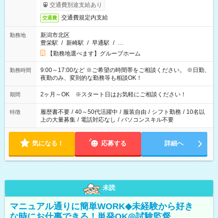
交通費別途支給あり
交通費規定内支給
交通費
新潟市北区
勤務地
豊栄駅
/
新崎駅
/
早通駅
/
…
【勤務地選べます】グループホーム
9:00～17:00など ※ご希望の時間帯をご相談ください。 ※日勤、
勤務時間
夜勤のみ、変則的な勤務等も相談OK！
2ヶ月～OK ※スタート日はお気軽にご相談ください！
期間
履歴書不要
/
40～50代活躍中
/
服装自由
/
シフト勤務
/
10名以
特徴
上の大量募集
/
電話対応なし
/
パソコンスキル不要
気になる！
応募する
詳細へ
未読
マニュアル通りに簡単WORK◆未経験から好き
な時にお仕事できる！単発OK◎試験監督