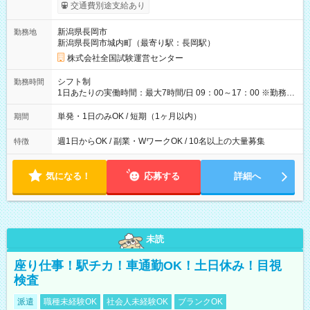
※勤務回数により昇給あり 【即給（前払い）オプションあ
交通費別途支給あり
り！】 希望される場合、勤務から1週間ほどで給与の一部を受け
取れます。 ※手数料418円がかかります。 【過去試験日の収入
新潟県長岡市
勤務地
例】 ・河合塾模擬試験 8:30～17:30（休憩1時間） 時給1,300円
新潟県長岡市城内町（最寄り駅：長岡駅）
×8時間＝日収10,400円＋交通費 ※当日の役割により時給＋100
円の場合あり ・国家試験 7:00～13:30（休憩なし） 時給1,300
株式会社全国試験運営センター
円（役割手当＋100円）×6時間＝日収8,400円＋交通費 【試用期
間】試用期間なし
シフト制
勤務時間
1日あたりの実働時間：最大7時間/日 09：00～17：00 ※勤務時
間は 試験により異なります。
単発・1日のみOK / 短期（1ヶ月以内）
期間
週1日からOK / 副業・WワークOK / 10名以上の大量募集
特徴
気になる！
応募する
詳細へ
未読
座り仕事！駅チカ！車通勤OK！土日休み！目視
検査
派遣
職種未経験OK
社会人未経験OK
ブランクOK