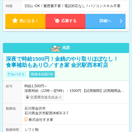
日払いOK
/
履歴書不要
/
電話対応なし
/
パソコンスキル不要
特徴
気になる！
応募する
詳細へ
未読
深夜で時給1500円！金銭のやり取りほぼなし！
食事補助もあり◎／すき家 金沢駅西本町店
アルバイト
職種未経験OK
時給1,500円～
給与
深夜時給（22時～翌5時）：1500円 【試用期間】試用期間あり
試用期間の長さ：1ヶ月 雇用形態、給与は本採用時と同じです。
交通費別途支給あり
試用期間の実態は30日（※条件変更なし）ですが、切り上げで
一ヶ月とさせていただきます。 研修制度あり：15時間(研修中も
石川県金沢市
勤務地
同時給）
石川県金沢市駅西本町6-3-7
株式会社すき家
シフト制
勤務時間