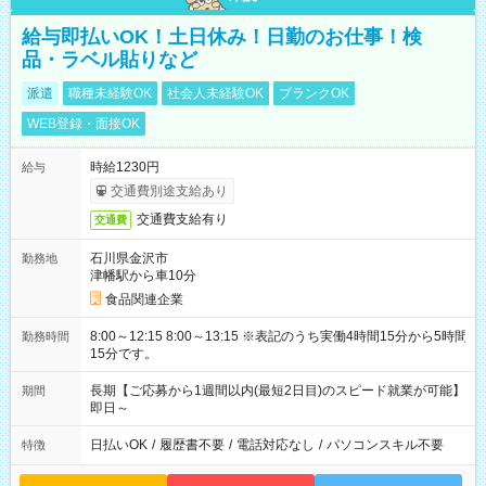
給与即払いOK！土日休み！日勤のお仕事！検
品・ラベル貼りなど
派遣
職種未経験OK
社会人未経験OK
ブランクOK
WEB登録・面接OK
時給1230円
給与
交通費別途支給あり
交通費支給有り
交通費
石川県金沢市
勤務地
津幡駅から車10分
食品関連企業
8:00～12:15 8:00～13:15 ※表記のうち実働4時間15分から5時間
勤務時間
15分です。
長期【ご応募から1週間以内(最短2日目)のスピード就業が可能】
期間
即日～
日払いOK
/
履歴書不要
/
電話対応なし
/
パソコンスキル不要
特徴