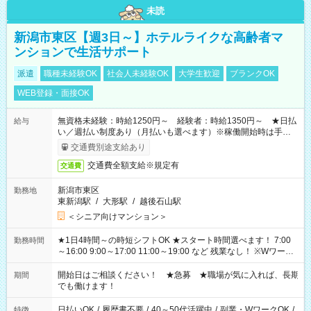
未読
新潟市東区【週3日～】ホテルライクな高齢者マ
ンションで生活サポート
派遣
職種未経験OK
社会人未経験OK
大学生歓迎
ブランクOK
WEB登録・面接OK
無資格未経験：時給1250円～ 経験者：時給1350円～ ★日払
給与
い／週払い制度あり（月払いも選べます）※稼働開始時は手続き
完了次第のお支払いとなります。
交通費別途支給あり
交通費全額支給※規定有
交通費
新潟市東区
勤務地
東新潟駅
/
大形駅
/
越後石山駅
＜シニア向けマンション＞
★1日4時間～の時短シフトOK ★スタート時間選べます！ 7:00
勤務時間
～16:00 9:00～17:00 11:00～19:00 など 残業なし！ ※Wワーク
の場合、他のお仕事と合わせ週40時間超の就業はご案内できま
せん ※法令に基づき、週20時間以上勤務は社会保険への加入対
開始日はご相談ください！ ★急募 ★職場が気に入れば、長期
期間
象となります ※労働者派遣法（日雇い派遣の原則禁止）によ
でも働けます！
り、短時間・短期間の就業はご案内が難しい場合があります
日払いOK
/
履歴書不要
/
40～50代活躍中
/
副業・WワークOK
/
特徴