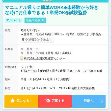
マニュアル通りに簡単WORK◆未経験から好き
な時にお仕事できる！単発OK◎試験監督
アルバイト
職種未経験OK
時給1,300円～
給与
★交通費一部支給 時給1,300円～ ※試験・役割により手当あり
※勤務回数により昇給あり 【即給（前払い）オプションあ
交通費別途支給あり
り！】 希望される場合、勤務から1週間ほどで給与の一部を受け
取れます。 ※手数料418円がかかります。 【過去試験日の収入
富山県富山市
勤務地
例】 ・河合塾模擬試験 8:30～17:30（休憩1時間） 時給1,300円
富山県富山市桜町（最寄り駅：富山駅）
×8時間＝日収10,400円＋交通費 ※当日の役割により時給＋100
円の場合あり ・国家試験 7:00～13:30（休憩なし） 時給1,300
株式会社全国試験運営センター
円（役割手当＋100円）×6時間＝日収8,400円＋交通費 【試用期
間】試用期間なし
シフト制
勤務時間
1日あたりの実働時間：最大7時間/日 09：00～17：00 ※勤務時
間は 試験により異なります。
単発・1日のみOK / 短期（1ヶ月以内）
期間
週1日からOK / 副業・WワークOK / 10名以上の大量募集
特徴
気になる！
応募する
詳細へ