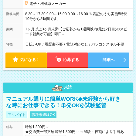
電子・機械系メーカー
8:30～17:30 9:00～15:00 9:00～16:00 ※表記のうち実働5時間
勤務時間
10分から8時間です。
1ヶ月以上3ヶ月未満【ご応募から1週間以内(最短2日目)のスピ
期間
ード就業が可能】即日～
日払いOK
/
履歴書不要
/
電話対応なし
/
パソコンスキル不要
特徴
気になる！
応募する
詳細へ
未読
マニュアル通りに簡単WORK◆未経験から好き
な時にお仕事できる！単発OK◎試験監督
アルバイト
職種未経験OK
時給1,300円～
給与
★交通費一部支給 時給1,300円～ ※試験・役割により手当あり