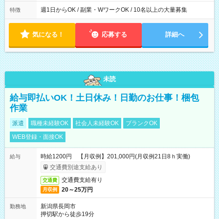
週1日からOK / 副業・WワークOK / 10名以上の大量募集
特徴
気になる！
応募する
詳細へ
未読
給与即払いOK！土日休み！日勤のお仕事！梱包
作業
派遣
職種未経験OK
社会人未経験OK
ブランクOK
WEB登録・面接OK
時給1200円 【月収例】201,000円(月収例21日8ｈ実働)
給与
交通費別途支給あり
交通費支給有り
交通費
20～25万円
月収例
新潟県長岡市
勤務地
押切駅から徒歩19分