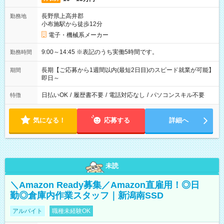
長野県上高井郡
勤務地
小布施駅から徒歩12分
電子・機械系メーカー
9:00～14:45 ※表記のうち実働5時間です。
勤務時間
長期【ご応募から1週間以内(最短2日目)のスピード就業が可能】
期間
即日～
日払いOK
/
履歴書不要
/
電話対応なし
/
パソコンスキル不要
特徴
気になる！
応募する
詳細へ
未読
＼Amazon Ready募集／Amazon直雇用！◎日
勤◎倉庫内作業スタッフ｜新潟南SSD
アルバイト
職種未経験OK