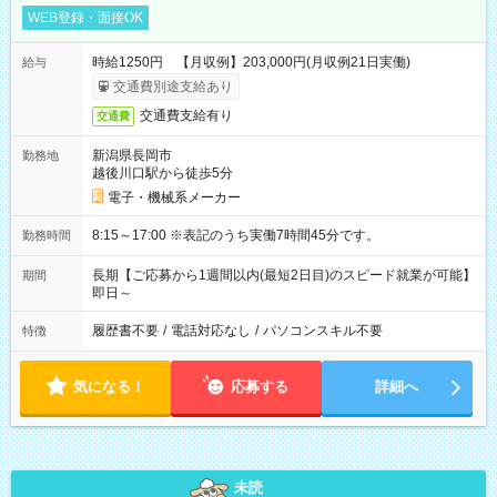
WEB登録・面接OK
時給1250円 【月収例】203,000円(月収例21日実働)
給与
交通費別途支給あり
交通費支給有り
交通費
新潟県長岡市
勤務地
越後川口駅から徒歩5分
電子・機械系メーカー
8:15～17:00 ※表記のうち実働7時間45分です。
勤務時間
長期【ご応募から1週間以内(最短2日目)のスピード就業が可能】
期間
即日～
履歴書不要
/
電話対応なし
/
パソコンスキル不要
特徴
気になる！
応募する
詳細へ
未読