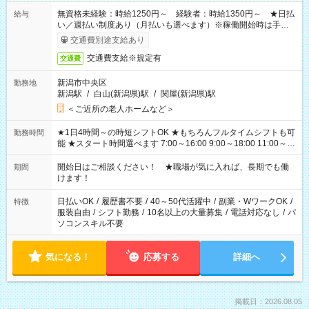
無資格未経験：時給1250円～ 経験者：時給1350円～ ★日払
給与
い／週払い制度あり（月払いも選べます）※稼働開始時は手続き
完了次第のお支払いとなります。
交通費別途支給あり
交通費支給※規定有
交通費
新潟市中央区
勤務地
新潟駅
/
白山(新潟県)駅
/
関屋(新潟県)駅
＜ご近所の老人ホームなど＞
★1日4時間～の時短シフトOK ★もちろんフルタイムシフトも可
勤務時間
能 ★スタート時間選べます 7:00～16:00 9:00～18:00 11:00～
20:00 など 残業なし！ ※Wワークの場合、他のお仕事と合わせ
週40時間超の就業はご案内できません ※法令に基づき、週20時
開始日はご相談ください！ ★職場が気に入れば、長期でも働
期間
間以上勤務は社会保険への加入対象となります ※労働者派遣法
けます！
（日雇い派遣の原則禁止）により、短時間・短期間の就業はご
案内が難しい場合があります
日払いOK
/
履歴書不要
/
40～50代活躍中
/
副業・WワークOK
/
特徴
服装自由
/
シフト勤務
/
10名以上の大量募集
/
電話対応なし
/
パ
ソコンスキル不要
気になる！
応募する
詳細へ
掲載日：2026.08.05