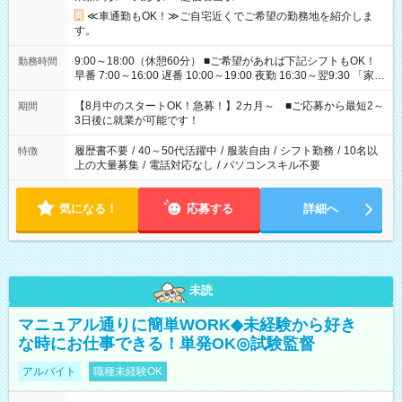
≪車通勤もOK！≫ご自宅近くでご希望の勤務地を紹介しま
す。
9:00～18:00（休憩60分） ■ご希望があれば下記シフトもOK！
勤務時間
早番 7:00～16:00 遅番 10:00～19:00 夜勤 16:30～翌9:30 「家族
と休みを合わせたい」 「余裕を持って夕飯の準備がしたい」
「できれば残業はしたくない」 など、ご希望を教えてください
【8月中のスタートOK！急募！】2カ月～ ■ご応募から最短2～
期間
ね。 ※Wワーク希望の方へ 今ご覧のお仕事で希望する勤務時間
3日後に就業が可能です！
と、もう1つのお仕事の勤務時間。 合計で週40時間を超える場
合は応募できません。
履歴書不要
/
40～50代活躍中
/
服装自由
/
シフト勤務
/
10名以
特徴
上の大量募集
/
電話対応なし
/
パソコンスキル不要
気になる！
応募する
詳細へ
未読
マニュアル通りに簡単WORK◆未経験から好き
な時にお仕事できる！単発OK◎試験監督
アルバイト
職種未経験OK