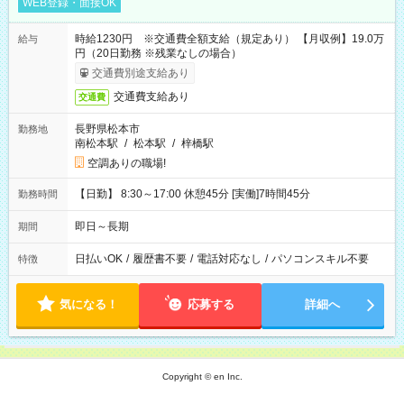
WEB登録・面接OK
時給1230円 ※交通費全額支給（規定あり） 【月収例】19.0万
給与
円（20日勤務 ※残業なしの場合）
交通費別途支給あり
交通費支給あり
交通費
長野県松本市
勤務地
南松本駅
/
松本駅
/
梓橋駅
空調ありの職場!
【日勤】 8:30～17:00 休憩45分 [実働]7時間45分
勤務時間
即日～長期
期間
日払いOK
/
履歴書不要
/
電話対応なし
/
パソコンスキル不要
特徴
気になる！
応募する
詳細へ
Copyright © en Inc.