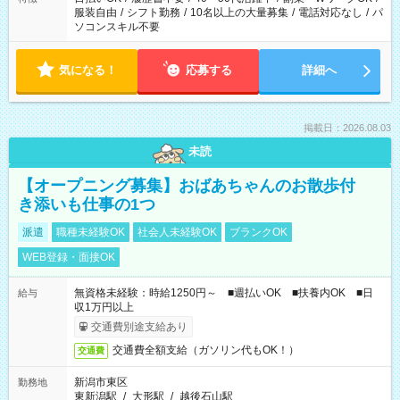
服装自由
/
シフト勤務
/
10名以上の大量募集
/
電話対応なし
/
パ
ソコンスキル不要
気になる！
応募する
詳細へ
掲載日：2026.08.03
未読
【オープニング募集】おばあちゃんのお散歩付
き添いも仕事の1つ
派遣
職種未経験OK
社会人未経験OK
ブランクOK
WEB登録・面接OK
無資格未経験：時給1250円～ ■週払いOK ■扶養内OK ■日
給与
収1万円以上
交通費別途支給あり
交通費全額支給（ガソリン代もOK！）
交通費
新潟市東区
勤務地
東新潟駅
/
大形駅
/
越後石山駅