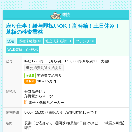
未読
座り仕事！給与即払いOK！高時給！土日休み！
基板の検査業務
派遣
職種未経験OK
社会人未経験OK
ブランクOK
WEB登録・面接OK
時給1270円 【月収例】140,000円(月収例21日実働)
給与
交通費別途支給あり
交通費支給有り
交通費
10～15万円
月収例
長野県茅野市
勤務地
茅野駅から車10分
電子・機械系メーカー
9:00～15:00 ※表記のうち実働5時間15分です。
勤務時間
長期【ご応募から1週間以内(最短2日目)のスピード就業が可能】
期間
即日～