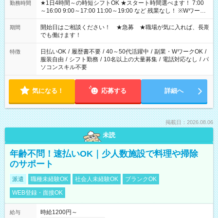
★1日4時間～の時短シフトOK ★スタート時間選べます！ 7:00
勤務時間
～16:00 9:00～17:00 11:00～19:00 など 残業なし！ ※Wワーク
の場合、他のお仕事と合わせ週40時間超の就業はご案内できま
せん ※法令に基づき、週20時間以上勤務は社会保険への加入対
開始日はご相談ください！ ★急募 ★職場が気に入れば、長期
期間
象となります ※労働者派遣法（日雇い派遣の原則禁止）によ
でも働けます！
り、短時間・短期間の就業はご案内が難しい場合があります
日払いOK
/
履歴書不要
/
40～50代活躍中
/
副業・WワークOK
/
特徴
服装自由
/
シフト勤務
/
10名以上の大量募集
/
電話対応なし
/
パ
ソコンスキル不要
気になる！
応募する
詳細へ
掲載日：2026.08.06
未読
年齢不問！速払いOK｜少人数施設で料理や掃除
のサポート
派遣
職種未経験OK
社会人未経験OK
ブランクOK
WEB登録・面接OK
時給1200円～
給与