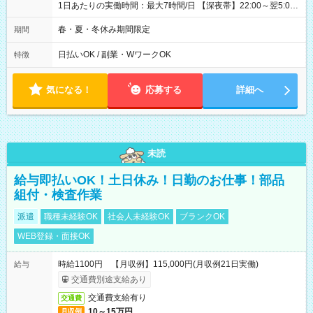
1日あたりの実働時間：最大7時間/日 【深夜帯】22:00～翌5:00
週2日～・1日2h～OK◎ ※22:00から翌5:00までは18歳以上の方
のみ勤務可能です（18歳未満の深夜業務禁止のため） ★深夜で
春・夏・冬休み期間限定
期間
も安心して働けます★ すき家では、ワンオペを禁止していま
す。 必ず、2名以上での勤務を行いますので、安心して働けま
日払いOK / 副業・WワークOK
特徴
す。
気になる！
応募する
詳細へ
未読
給与即払いOK！土日休み！日勤のお仕事！部品
組付・検査作業
派遣
職種未経験OK
社会人未経験OK
ブランクOK
WEB登録・面接OK
時給1100円 【月収例】115,000円(月収例21日実働)
給与
交通費別途支給あり
交通費支給有り
交通費
10～15万円
月収例