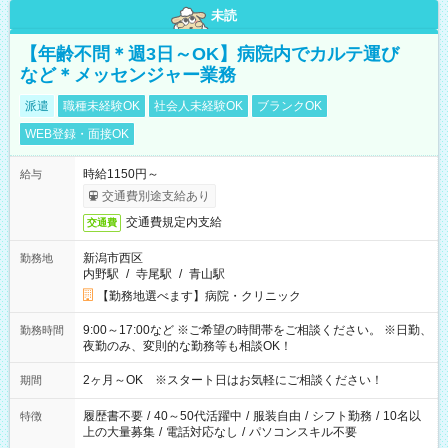
未読
【年齢不問＊週3日～OK】病院内でカルテ運び
など＊メッセンジャー業務
派遣
職種未経験OK
社会人未経験OK
ブランクOK
WEB登録・面接OK
時給1150円～
給与
交通費別途支給あり
交通費規定内支給
交通費
新潟市西区
勤務地
内野駅
/
寺尾駅
/
青山駅
【勤務地選べます】病院・クリニック
9:00～17:00など ※ご希望の時間帯をご相談ください。 ※日勤、
勤務時間
夜勤のみ、変則的な勤務等も相談OK！
2ヶ月～OK ※スタート日はお気軽にご相談ください！
期間
履歴書不要
/
40～50代活躍中
/
服装自由
/
シフト勤務
/
10名以
特徴
上の大量募集
/
電話対応なし
/
パソコンスキル不要