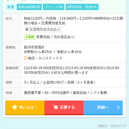
派遣
職種未経験OK
ブランクOK
WEB登録・面接OK
時給1220円／月収例：119,560円＝1,220円×4時間40分×21日勤
給与
務の場合＋交通費別途支給
交通費別途支給あり
実費支給／当社規定あり。
交通費
新潟市西蒲区
勤務地
内野駅から車25分
/
巻駅から車10分
物流・ロジスティクス
(1)13:00-18:00(休憩20分) (2)13:40-18:00(休憩20分) (3)14:00-
勤務時間
18:00(休憩20分) ※好きな時間が選べます
3ヶ月以上／お盆明け8/17～長期（1ヶ月更新）
期間
履歴書不要
/
40～50代活躍中
/
服装自由
/
シフト勤務
特徴
気になる！
応募する
詳細へ
掲載日：2026.07.27