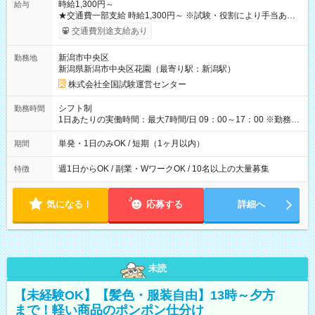
時給1,300円～
給与
★交通費一部支給 時給1,300円～ ※試験・役割により手当あり
※勤務回数により昇給あり 【即給（前払い）オプションあ
交通費別途支給あり
り！】 希望される場合、勤務から1週間ほどで給与の一部を受け
取れます。 ※手数料418円がかかります。 【過去試験日の収入
新潟市中央区
勤務地
例】 ・河合塾模擬試験 8:30～17:30（休憩1時間） 時給1,300円
新潟県新潟市中央区花園（最寄り駅：新潟駅）
×8時間＝日収10,400円＋交通費 ※当日の役割により時給＋100
円の場合あり ・国家試験 7:00～13:30（休憩なし） 時給1,300
株式会社全国試験運営センター
円（役割手当＋100円）×6時間＝日収8,400円＋交通費 【試用期
間】試用期間なし
シフト制
勤務時間
1日あたりの実働時間：最大7時間/日 09：00～17：00 ※勤務時
間は 試験により異なります。
単発・1日のみOK / 短期（1ヶ月以内）
期間
週1日からOK / 副業・WワークOK / 10名以上の大量募集
特徴
気になる！
応募する
詳細へ
未読
【未経験OK】【髪色・服装自由】13時～夕方
まで！軽い商品のポンポン仕分け