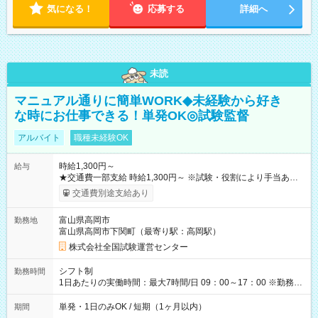
気になる！
応募する
詳細へ
未読
マニュアル通りに簡単WORK◆未経験から好き
な時にお仕事できる！単発OK◎試験監督
アルバイト
職種未経験OK
時給1,300円～
給与
★交通費一部支給 時給1,300円～ ※試験・役割により手当あり
※勤務回数により昇給あり 【即給（前払い）オプションあ
交通費別途支給あり
り！】 希望される場合、勤務から1週間ほどで給与の一部を受け
取れます。 ※手数料418円がかかります。 【過去試験日の収入
富山県高岡市
勤務地
例】 ・河合塾模擬試験 8:30～17:30（休憩1時間） 時給1,300円
富山県高岡市下関町（最寄り駅：高岡駅）
×8時間＝日収10,400円＋交通費 ※当日の役割により時給＋100
円の場合あり ・国家試験 7:00～13:30（休憩なし） 時給1,300
株式会社全国試験運営センター
円（役割手当＋100円）×6時間＝日収8,400円＋交通費 【試用期
間】試用期間なし
シフト制
勤務時間
1日あたりの実働時間：最大7時間/日 09：00～17：00 ※勤務時
間は 試験により異なります。
単発・1日のみOK / 短期（1ヶ月以内）
期間