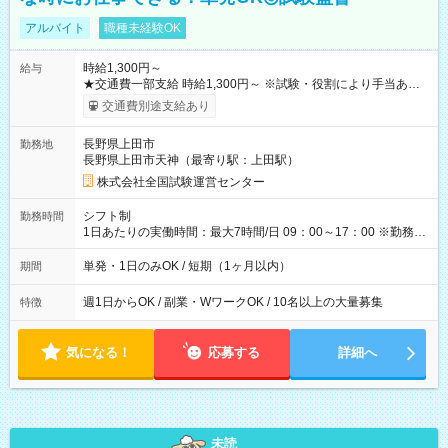
アルバイト
職種未経験OK
時給1,300円～
給与
★交通費一部支給 時給1,300円～ ※試験・役割により手当あり
※勤務回数により昇給あり 【即給（前払い）オプションあ
交通費別途支給あり
り！】 希望される場合、勤務から1週間ほどで給与の一部を受け
取れます。 ※手数料418円がかかります。 【過去試験日の収入
長野県上田市
勤務地
例】 ・河合塾模擬試験 8:30～17:30（休憩1時間） 時給1,300円
長野県上田市天神（最寄り駅：上田駅）
×8時間＝日収10,400円＋交通費 ※当日の役割により時給＋100
円の場合あり ・国家試験 7:00～13:30（休憩なし） 時給1,300
株式会社全国試験運営センター
円（役割手当＋100円）×6時間＝日収8,400円＋交通費 【試用期
間】試用期間なし
シフト制
勤務時間
1日あたりの実働時間：最大7時間/日 09：00～17：00 ※勤務時
間は 試験により異なります。
単発・1日のみOK / 短期（1ヶ月以内）
期間
週1日からOK / 副業・WワークOK / 10名以上の大量募集
特徴
気になる！
応募する
詳細へ
未読