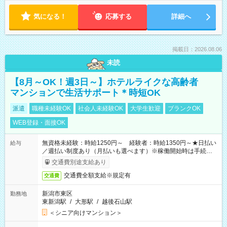
気になる！
応募する
詳細へ
掲載日：2026.08.06
未読
【8月～OK！週3日～】ホテルライクな高齢者
マンションで生活サポート＊時短OK
派遣
職種未経験OK
社会人未経験OK
大学生歓迎
ブランクOK
WEB登録・面接OK
無資格未経験：時給1250円～ 経験者：時給1350円～★日払い
給与
／週払い制度あり（月払いも選べます）※稼働開始時は手続き完
了次第のお支払いとなります。
交通費別途支給あり
交通費全額支給※規定有
交通費
新潟市東区
勤務地
東新潟駅
/
大形駅
/
越後石山駅
＜シニア向けマンション＞