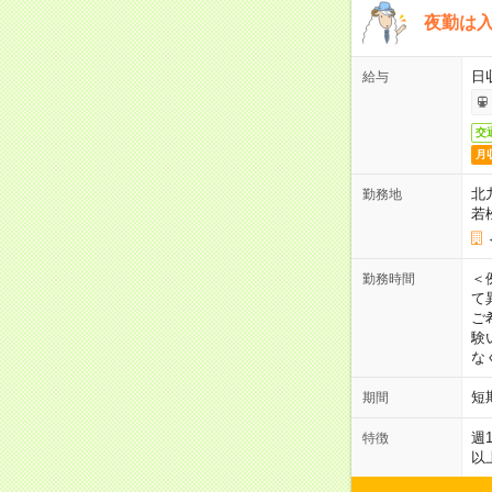
夜勤は
日
給与
交
月
北
勤務地
若
＜
勤務時間
て
ご
験
な
短
期間
週
特徴
以