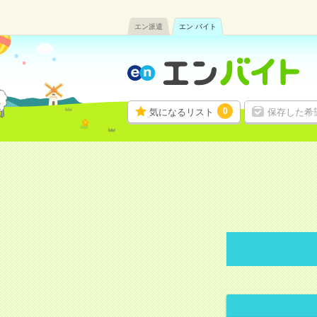
エン派遣
エン バイト
0
気になるリスト
保存した希