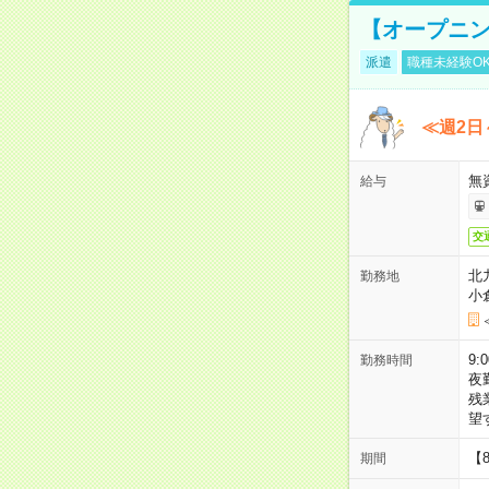
【オープニン
派遣
職種未経験O
≪週2日
無
給与
交
北
勤務地
小
9:
勤務時間
夜
残
望
【
期間