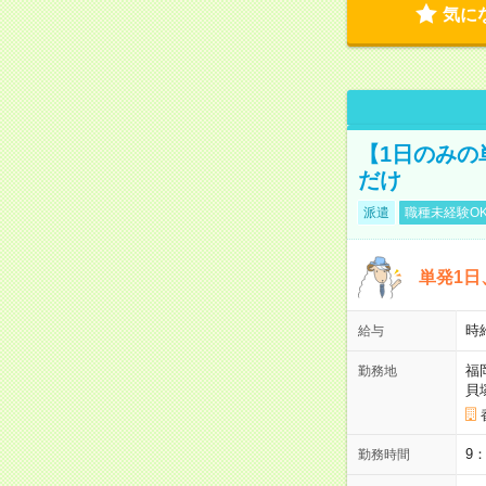
気に
【1日のみの
だけ
派遣
職種未経験O
単発1日
時
給与
福
勤務地
貝
9
勤務時間