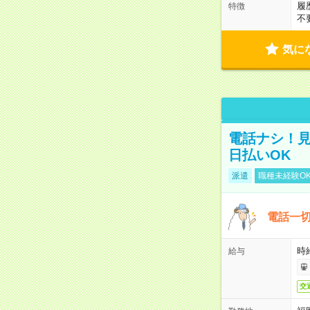
履
特徴
不
気に
電話ナシ！見
日払いOK
派遣
職種未経験O
電話一切
時
給与
交