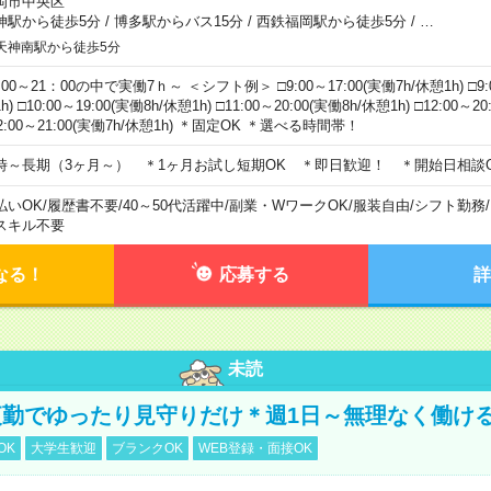
岡市中央区
神駅から徒歩5分
/
博多駅からバス15分
/
西鉄福岡駅から徒歩5分
/
…
天神南駅から徒歩5分
00～21：00の中で実働7ｈ～ ＜シフト例＞ □9:00～17:00(実働7h/休憩1h) □9:0
h) □10:00～19:00(実働8h/休憩1h) □11:00～20:00(実働8h/休憩1h) □12:00～2
2:00～21:00(実働7h/休憩1h) ＊固定OK ＊選べる時間帯！
時～長期（3ヶ月～） ＊1ヶ月お試し短期OK ＊即日歓迎！ ＊開始日相談
払いOK
/
履歴書不要
/
40～50代活躍中
/
副業・WワークOK
/
服装自由
/
シフト勤務
/
スキル不要
なる！
応募する
詳
未読
勤でゆったり見守りだけ＊週1日～無理なく働け
OK
大学生歓迎
ブランクOK
WEB登録・面接OK