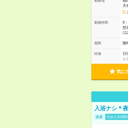
福
勤務地
天
9：
勤務時間
憩1
□1
随
期間
日
特徴
ン
気に
入浴ナシ＊夜
派遣
社会人未経験