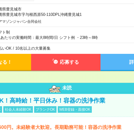
縄県豊見城市
縄県豊見城市字与根西原50-110DPL沖縄豊見城1
アマゾンジャパン合同会社
フト制
日あたりの実働時間：最大8時間/日 シフト例 ・23時～8時
払いOK / 10名以上の大量募集
なる！
応募する
詳
未読
K！高時給！平日休み！容器の洗浄作業
K
社会人未経験OK
ブランクOK
WEB登録・面接OK
600円。未経験者大歓迎。長期勤務可能！容器の洗浄作業