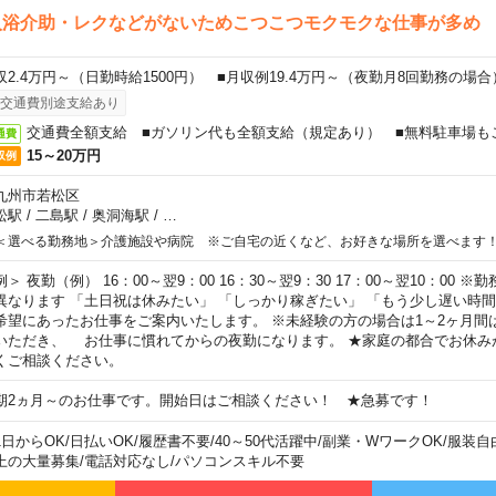
入浴介助・レクなどがないためこつこつモクモクな仕事が多め
収2.4万円～（日勤時給1500円） ■月収例19.4万円～（夜勤月8回勤務の場合
交通費別途支給あり
交通費全額支給 ■ガソリン代も全額支給（規定あり） ■無料駐車場も
通費
15～20万円
収例
九州市若松区
松駅
/
二島駅
/
奥洞海駅
/
…
＜選べる勤務地＞介護施設や病院 ※ご自宅の近くなど、お好きな場所を選べます
例＞ 夜勤（例） 16：00～翌9：00 16：30～翌9：30 17：00～翌10：00
異なります 「土日祝は休みたい」 「しっかり稼ぎたい」 「もう少し遅い時
希望にあったお仕事をご案内いたします。 ※未経験の方の場合は1～2ヶ月間
いただき、 お仕事に慣れてからの夜勤になります。 ★家庭の都合でお休み
くご相談ください。
期2ヵ月～のお仕事です。開始日はご相談ください！ ★急募です！
1日からOK
/
日払いOK
/
履歴書不要
/
40～50代活躍中
/
副業・WワークOK
/
服装自
上の大量募集
/
電話対応なし
/
パソコンスキル不要