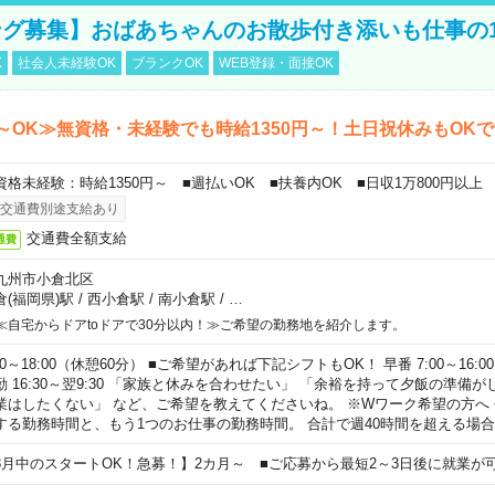
グ募集】おばあちゃんのお散歩付き添いも仕事の
K
社会人未経験OK
ブランクOK
WEB登録・面接OK
～OK≫無資格・未経験でも時給1350円～！土日祝休みもOK
資格未経験：時給1350円～ ■週払いOK ■扶養内OK ■日収1万800円以上
交通費別途支給あり
交通費全額支給
通費
九州市小倉北区
倉(福岡県)駅
/
西小倉駅
/
南小倉駅
/
…
≪自宅からドアtoドアで30分以内！≫ご希望の勤務地を紹介します。
00～18:00（休憩60分） ■ご希望があれば下記シフトもOK！ 早番 7:00～16:00 遅
勤 16:30～翌9:30 「家族と休みを合わせたい」 「余裕を持って夕飯の準備
業はしたくない」 など、ご希望を教えてくださいね。 ※Wワーク希望の方へ
する勤務時間と、もう1つのお仕事の勤務時間。 合計で週40時間を超える場
8月中のスタートOK！急募！】2カ月～ ■ご応募から最短2～3日後に就業が