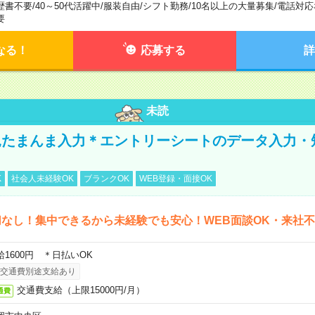
歴書不要
/
40～50代活躍中
/
服装自由
/
シフト勤務
/
10名以上の大量募集
/
電話対応
要
なる！
応募する
詳
未読
たまんま入力＊エントリーシートのデータ入力・
K
社会人未経験OK
ブランクOK
WEB登録・面接OK
なし！集中できるから未経験でも安心！WEB面談OK・来社
給1600円 ＊日払いOK
交通費別途支給あり
交通費支給（上限15000円/月）
通費