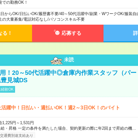
発での勤務OK！
1日からOK
/
日払いOK
/
履歴書不要
/
40～50代活躍中
/
副業・WワークOK
/
服装自
上の大量募集
/
電話対応なし
/
パソコンスキル不要
なる！
応募する
詳
未読
直雇用！20～50代活躍中◎倉庫内作業スタッフ（パー
豊見城DS
経験OK
上活躍中！日払い・週払いOK！週2～3日OK！のバイト
1,225円～1,531円
昇給・昇格 一定の条件を満たした場合、契約更新の際に年2回まで昇給の機…
交通費別途支給あり