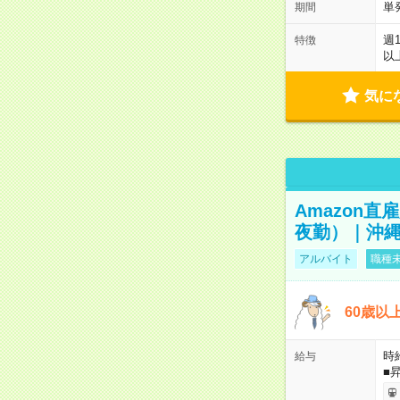
単
期間
週
特徴
以
気に
Amazon
夜勤）｜沖縄
アルバイト
職種未
60歳以
時給
給与
■