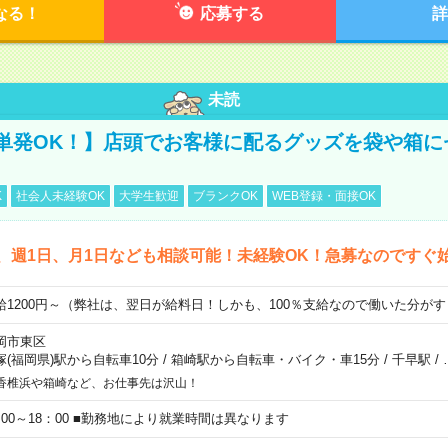
なる！
応募する
詳
未読
単発OK！】店頭でお客様に配るグッズを袋や箱に
K
社会人未経験OK
大学生歓迎
ブランクOK
WEB登録・面接OK
、週1日、月1日なども相談可能！未経験OK！急募なのですぐ
給1200円～（弊社は、翌日が給料日！しかも、100％支給なので働いた分が
岡市東区
塚(福岡県)駅から自転車10分
/
箱崎駅から自転車・バイク・車15分
/
千早駅
/
香椎浜や箱崎など、お仕事先は沢山！
：00～18：00 ■勤務地により就業時間は異なります