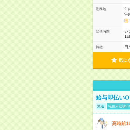
沖
勤務地
沖
シ
勤務時間
1
日
特徴
気に
給与即払いO
派遣
職種未経験O
高時給1