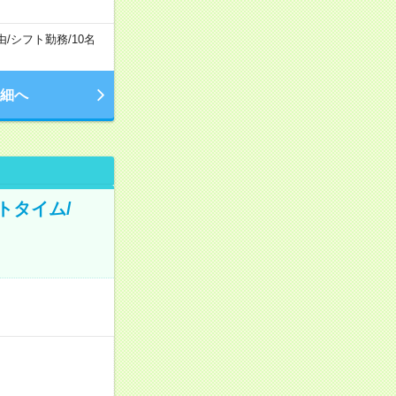
由
/
シフト勤務
/
10名
細へ
トタイム/