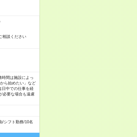
）
ご相談ください
！
 ※勤務時間は施設によっ
間から始めたい」など
は日中での仕事を経
が必要な場合も遠慮
由
/
シフト勤務
/
10名