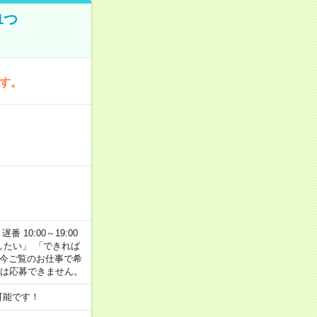
1つ
です。
番 10:00～19:00
がしたい」 「できれば
 今ご覧のお仕事で希
合は応募できません。
可能です！