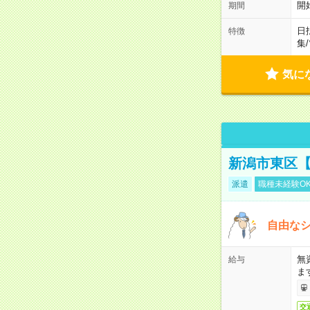
開
期間
日
特徴
集
/
気に
新潟市東区【
派遣
職種未経験O
自由なシ
無
給与
ま
交