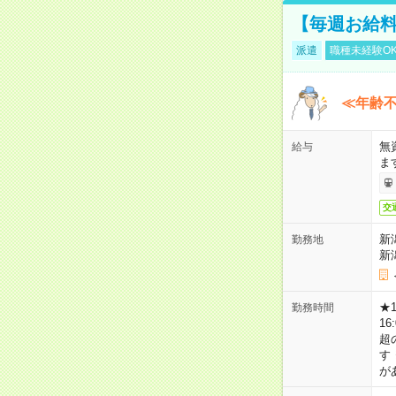
【毎週お給
派遣
職種未経験O
≪年齢不
無
給与
ま
交
新
勤務地
新
★
勤務時間
16
超
す
が