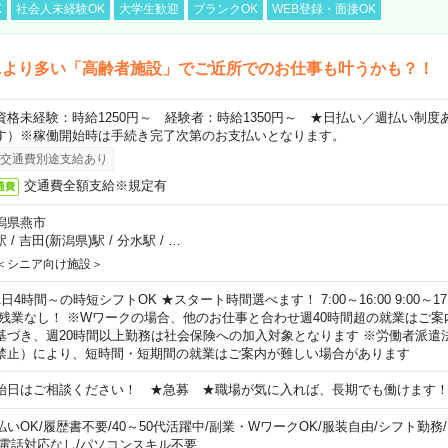
K
社会人未経験OK
大学生歓迎
ブランクOK
WEB登録・面接OK
ニより多い「高齢者施設」でご近所でのお仕事も叶うかも？！
資格未経験：時給1250円～ 経験者：時給1350円～ ★日払い／週払い制
す）※稼働開始時は手続き完了次第のお支払いとなります。
交通費別途支給あり
交通費全額支給※規定有
通費
潟県燕市
駅
/
吉田(新潟県)駅
/
分水駅
/
…
＜シニア向け施設＞
日4時間～の時短シフトOK ★スタート時間選べます！ 7:00～16:00 9:00～17:00 
 残業なし！ ※Wワークの場合、他のお仕事と合わせ週40時間超の就業はご案
基づき、週20時間以上勤務は社会保険への加入対象となります ※労働者派遣
禁止）により、短時間・短期間の就業はご案内が難しい場合があります
始日はご相談ください！ ★急募 ★職場が気に入れば、長期でも働けます
払いOK
/
履歴書不要
/
40～50代活躍中
/
副業・WワークOK
/
服装自由
/
シフト勤務
/
電話対応なし
/
パソコンスキル不要