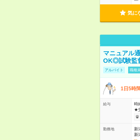
気に
マニュアル通
OK◎試験監
アルバイト
職種未
1日5時
時給
給与
★
新
勤務地
新