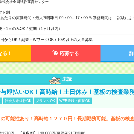
株式会社全国試験運営センター
フト制
日あたりの実働時間：最大7時間/日 09：00～17：00 ※勤務時間は 試験に
発・1日のみOK / 短期（1ヶ月以内）
1日からOK / 副業・WワークOK / 10名以上の大量募集
なる！
応募する
詳
未読
与即払いOK！高時給！土日休み！基板の検査業
K
社会人未経験OK
ブランクOK
WEB登録・面接OK
用の可能性あり！高時給１２７０円！長期勤務可能。基板の検
給1270円 【月収例】140,000円(月収例21日実働)