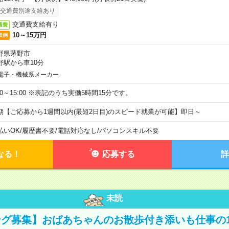
交通費別途支給あり
交通費支給有り
通費
10～15万円
収例
野県茅野市
野駅から車10分
電子・機械系メーカー
:00～15:00 ※表記のうち実働5時間15分です。
期【ご応募から1週間以内(最短2日目)のスピード就業が可能】即日～
払いOK
/
履歴書不要
/
電話対応なし
/
パソコンスキル不要
なる！
応募する
詳
未読
グ募集】おばあちゃんのお散歩付き添いも仕事の