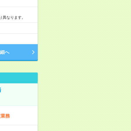
より異なります。
細へ
務
査業務