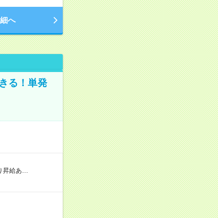
細へ
きる！単発
り昇給あ…