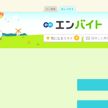
エン派遣
エン バイト
0
気になるリスト
保存した希