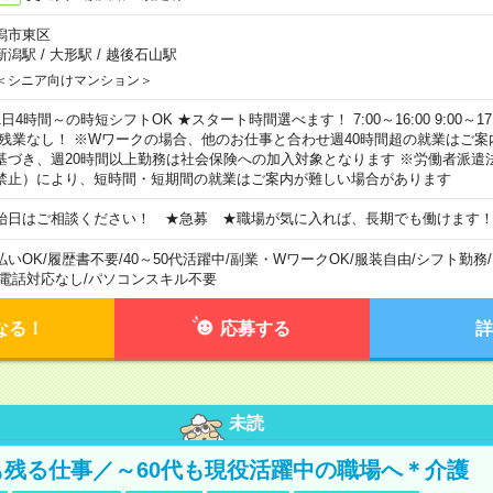
潟市東区
新潟駅
/
大形駅
/
越後石山駅
＜シニア向けマンション＞
日4時間～の時短シフトOK ★スタート時間選べます！ 7:00～16:00 9:00～17:00 
 残業なし！ ※Wワークの場合、他のお仕事と合わせ週40時間超の就業はご案
基づき、週20時間以上勤務は社会保険への加入対象となります ※労働者派遣
禁止）により、短時間・短期間の就業はご案内が難しい場合があります
始日はご相談ください！ ★急募 ★職場が気に入れば、長期でも働けます
払いOK
/
履歴書不要
/
40～50代活躍中
/
副業・WワークOK
/
服装自由
/
シフト勤務
/
電話対応なし
/
パソコンスキル不要
なる！
応募する
詳
未読
も残る仕事／～60代も現役活躍中の職場へ＊介護