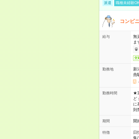
派遣
職種未経験O
コンビ
無
給与
ま
交
新
勤務地
燕
★1
勤務時間
ど
に
則
開
期間
日
特徴
集
/