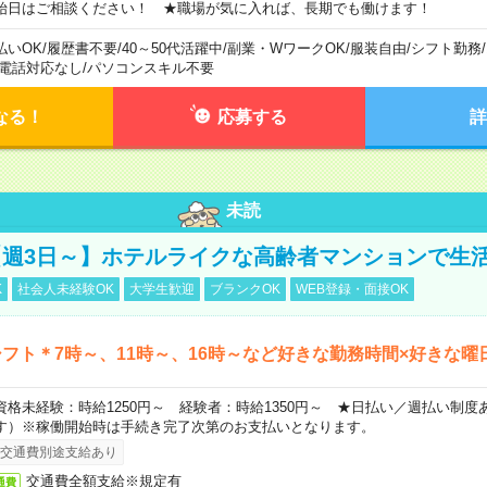
始日はご相談ください！ ★職場が気に入れば、長期でも働けます！
払いOK
/
履歴書不要
/
40～50代活躍中
/
副業・WワークOK
/
服装自由
/
シフト勤務
/
電話対応なし
/
パソコンスキル不要
なる！
応募する
詳
未読
週3日～】ホテルライクな高齢者マンションで生
K
社会人未経験OK
大学生歓迎
ブランクOK
WEB登録・面接OK
フト＊7時～、11時～、16時～など好きな勤務時間×好きな曜
資格未経験：時給1250円～ 経験者：時給1350円～ ★日払い／週払い制
す）※稼働開始時は手続き完了次第のお支払いとなります。
交通費別途支給あり
交通費全額支給※規定有
通費