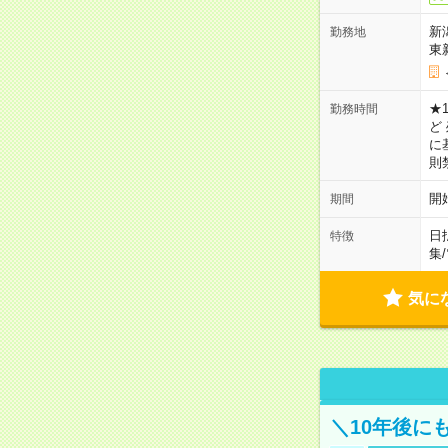
新
勤務地
東
★1
勤務時間
ど
に
則
開
期間
日
特徴
集
/
気に
＼10年後に