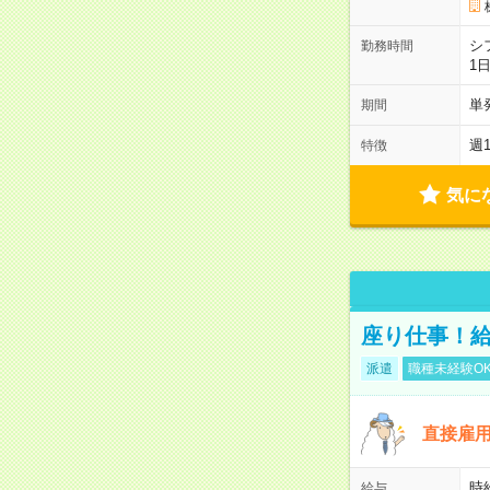
シ
勤務時間
1
単
期間
週
特徴
気に
座り仕事！給
派遣
職種未経験O
直接雇
時
給与