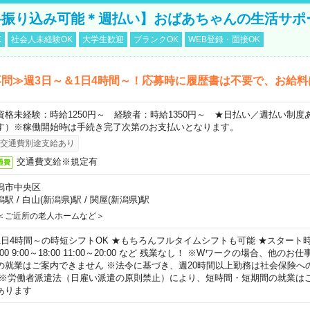
料振り込み可能＊週払い】おばあちゃんの生活サポ
K
社会人未経験OK
大学生歓迎
ブランクOK
WEB登録・面接OK
問≫週3日～＆1日4時間～！応募時に履歴書は不要で、お給料
資格未経験：時給1250円～ 経験者：時給1350円～ ★日払い／週払い制
す）※稼働開始時は手続き完了次第のお支払いとなります。
交通費別途支給あり
交通費支給※規定有
通費
潟市中央区
潟駅
/
白山(新潟県)駅
/
関屋(新潟県)駅
＜ご近所の老人ホームなど＞
1日4時間～の時短シフトOK ★もちろんフルタイムシフトも可能 ★スタート時間
:00 9:00～18:00 11:00～20:00 など 残業なし！ ※Wワークの場合、他の
の就業はご案内できません ※法令に基づき、週20時間以上勤務は社会保険へ
 ※労働者派遣法（日雇い派遣の原則禁止）により、短時間・短期間の就業は
あります