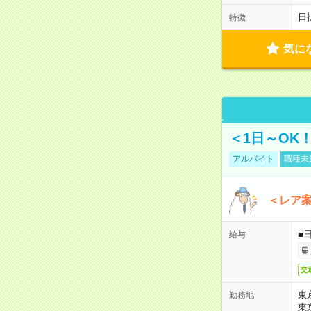
日
特徴
気に
＜1日～OK
アルバイト
職種未
＜レア
■
給与
交
東
勤務地
東