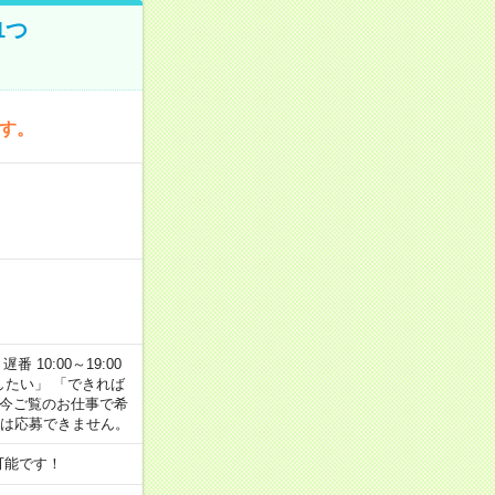
1つ
です。
番 10:00～19:00
がしたい」 「できれば
 今ご覧のお仕事で希
合は応募できません。
可能です！