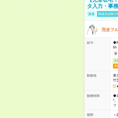
タ入力・事
派遣
職種未経験O
完全フ
◆
給与
6h
交
月
東
勤務地
竹
◆
勤務時間
*
フ
＜
期間