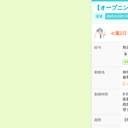
【オープニン
派遣
職種未経験O
≪週2日
無
給与
交
神
勤務地
秦
9:
勤務時間
夜
残
望
【
期間