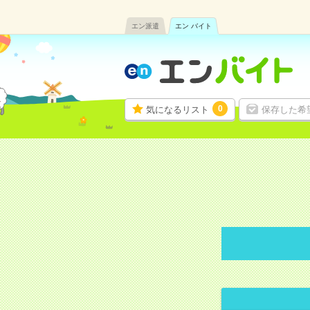
エン派遣
エン バイト
0
気になるリスト
保存した希