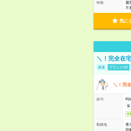
履
特徴
不
気に
＼！完全在宅
派遣
ブランクOK
＼！完全
時
給与
交
東
勤務地
田