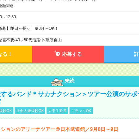
金融関連
30～12:30
急募】即日～長期 ※8月～OK！
歴書不要
/
40～50代活躍中
/
服装自由
なる！
応募する
詳
未読
表するバンド＊サカナクション＞ツアー公演のサポ
館
経験OK
社会人未経験OK
大学生歓迎
ブランクOK
ションのアリーナツアー＠日本武道館／9月8日～9日