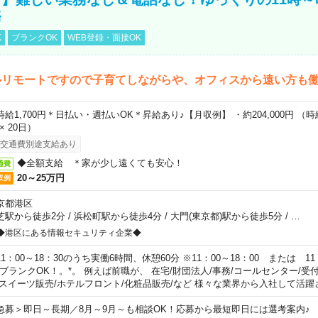
務
K
ブランクOK
WEB登録・面接OK
ルリモートですので子育てしながらや、オフィスから遠い方も
時給1,700円＊日払い・週払いOK＊昇給あり♪【月収例】 ・約204,000円 （時給1
 × 20日）
交通費別途支給あり
◆全額支給 ＊家が少し遠くても安心！
通費
20～25万円
収例
京都港区
芝駅から徒歩2分
/
浜松町駅から徒歩4分
/
大門(東京都)駅から徒歩5分
/
…
◆港区にある情報セキュリティ企業◆
11：00～18：30のうち実働6時間、休憩60分 ※11：00～18：00 または 11
。ブランクOK！。*。 例えば前職が、 在宅/財団法人/事務/コールセンター/受
 スイーツ販売/ホテルフロント/化粧品販売/など 様々な業界から入社して活躍
急募＞即日～長期／8月～9月～も相談OK！応募から最短即日には選考案内♪