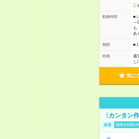
■シ
勤務時間
～0
も
あ
■
期間
週
特徴
し
/
気に
〈カンタン
派遣
職種未経験O