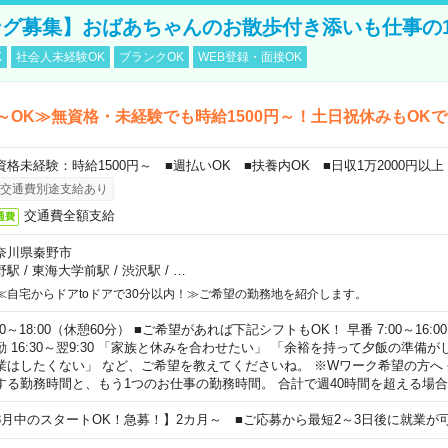
グ募集】おばあちゃんのお散歩付き添いも仕事の
K
社会人未経験OK
ブランクOK
WEB登録・面接OK
～OK≫無資格・未経験でも時給1500円～！土日祝休みもOK
資格未経験：時給1500円～ ■週払いOK ■扶養内OK ■日収1万2000円以上
交通費別途支給あり
交通費全額支給
通費
奈川県秦野市
野駅
/
東海大学前駅
/
渋沢駅
/
…
≪自宅からドアtoドアで30分以内！≫ご希望の勤務地を紹介します。
00～18:00（休憩60分） ■ご希望があれば下記シフトもOK！ 早番 7:00～16:00 遅
勤 16:30～翌9:30 「家族と休みを合わせたい」 「余裕を持って夕飯の準備
業はしたくない」 など、ご希望を教えてくださいね。 ※Wワーク希望の方へ
する勤務時間と、もう1つのお仕事の勤務時間。 合計で週40時間を超える場
8月中のスタートOK！急募！】2カ月～ ■ご応募から最短2～3日後に就業が