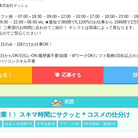
株式会社マッシュ
フト例 ・07:00～19:30 ・09:00～12:00 ・10:00～17:00 ・18:00～23:00 ・19:
9:00 ・22:00～06:00 etc ★最短で3時間で5,120円のお仕事から 15時間
！ ご希望のお時間に合わせてご紹介！ ※シフトは現場によって異なります。
るのでご安心ください！
１日のみ・1回だけお仕事OK！
1日からOK
/
日払いOK
/
履歴書不要
/
副業・WワークOK
/
シフト勤務
/
10名以上の
パソコンスキル不要
なる！
応募する
詳
未読
作業！〉スキマ時間にサクッと＊コスメの仕分け
K
社会人未経験OK
大学生歓迎
ブランクOK
WEB登録・面接OK