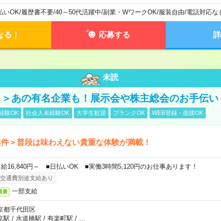
払いOK
/
履歴書不要
/
40～50代活躍中
/
副業・WワークOK
/
服装自由
/
電話対応な
なる！
応募する
詳
未読
！＞あの有名企業も！展示会や株主総会のお手伝い
経験OK
社会人未経験OK
大学生歓迎
ブランクOK
WEB登録・面接OK
案件＞普段は味わえない貴重な体験が満載！
日給16,840円～ ■日払いOK ■実働3時間5,120円のお仕事あります！
交通費別途支給あり
一部支給
通費
京都千代田区
京駅
/
水道橋駅
/
有楽町駅
/
…