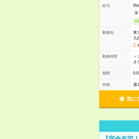
時
給与
交
東
勤務地
九
＜シ
勤務時間
き
9
期間
週
特徴
気に
【完全在宅！