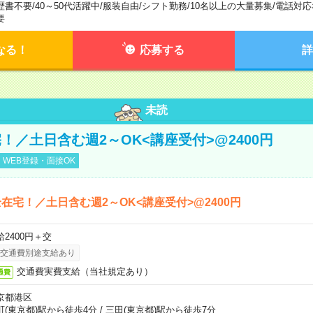
歴書不要
/
40～50代活躍中
/
服装自由
/
シフト勤務
/
10名以上の大量募集
/
電話対応
要
なる！
応募する
詳
未読
！／土日含む週2～OK<講座受付>@2400円
WEB登録・面接OK
在宅！／土日含む週2～OK<講座受付>@2400円
給2400円＋交
交通費別途支給あり
交通費実費支給（当社規定あり）
通費
京都港区
町(東京都)駅から徒歩4分
/
三田(東京都)駅から徒歩7分