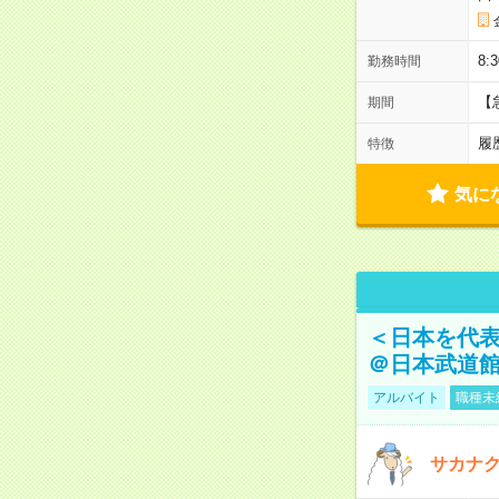
8:
勤務時間
【
期間
履
特徴
気に
＜日本を代
＠日本武道
アルバイト
職種未
サカナク