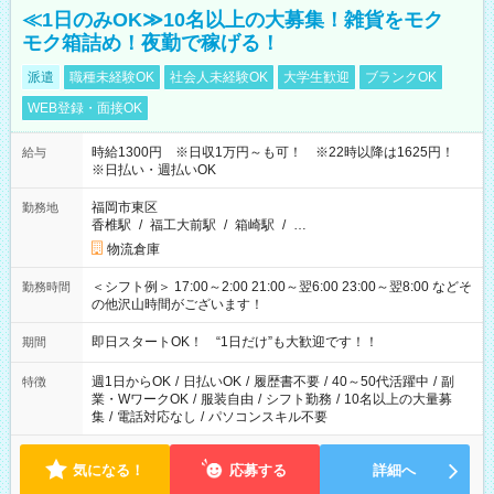
≪1日のみOK≫10名以上の大募集！雑貨をモク
モク箱詰め！夜勤で稼げる！
派遣
職種未経験OK
社会人未経験OK
大学生歓迎
ブランクOK
WEB登録・面接OK
時給1300円 ※日収1万円～も可！ ※22時以降は1625円！
給与
※日払い・週払いOK
福岡市東区
勤務地
香椎駅
/
福工大前駅
/
箱崎駅
/
…
物流倉庫
＜シフト例＞ 17:00～2:00 21:00～翌6:00 23:00～翌8:00 などそ
勤務時間
の他沢山時間がございます！
即日スタートOK！ “1日だけ”も大歓迎です！！
期間
週1日からOK
/
日払いOK
/
履歴書不要
/
40～50代活躍中
/
副
特徴
業・WワークOK
/
服装自由
/
シフト勤務
/
10名以上の大量募
集
/
電話対応なし
/
パソコンスキル不要
気になる！
応募する
詳細へ