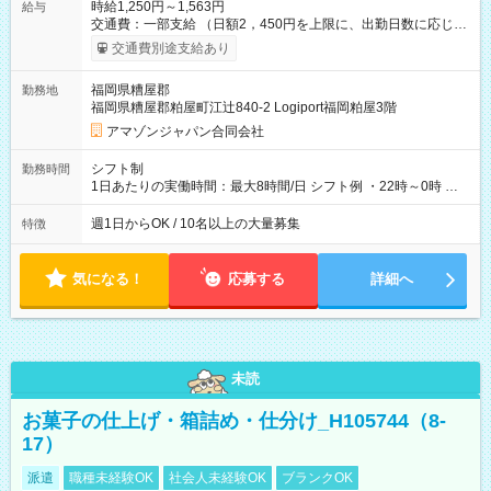
時給1,250円～1,563円
給与
交通費：一部支給 （日額2，450円を上限に、出勤日数に応じて
実費支給） ※22:00～翌5:00までは時給25%UP！ ■給与前払い
交通費別途支給あり
制度あり ※前払い額の上限あり、手数料無料（Amazon負担）
そのほか所定の条件が適用されます 【試用期間】試用期間なし
福岡県糟屋郡
勤務地
福岡県糟屋郡粕屋町江辻840-2 Logiport福岡粕屋3階
アマゾンジャパン合同会社
シフト制
勤務時間
1日あたりの実働時間：最大8時間/日 シフト例 ・22時～0時 入
社後、就業可能シフトをご確認の上、申請してください。
週1日からOK / 10名以上の大量募集
特徴
気になる！
応募する
詳細へ
未読
お菓子の仕上げ・箱詰め・仕分け_H105744（8-
17）
派遣
職種未経験OK
社会人未経験OK
ブランクOK