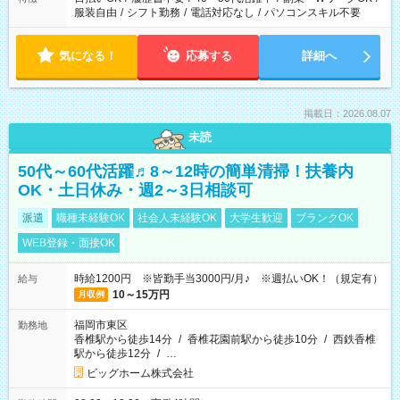
服装自由
/
シフト勤務
/
電話対応なし
/
パソコンスキル不要
気になる！
応募する
詳細へ
掲載日：2026.08.07
未読
50代～60代活躍♬8～12時の簡単清掃！扶養内
OK・土日休み・週2～3日相談可
派遣
職種未経験OK
社会人未経験OK
大学生歓迎
ブランクOK
WEB登録・面接OK
時給1200円 ※皆勤手当3000円/月♪ ※週払いOK！（規定有）
給与
10～15万円
月収例
福岡市東区
勤務地
香椎駅から徒歩14分
/
香椎花園前駅から徒歩10分
/
西鉄香椎
駅から徒歩12分
/
…
ビッグホーム株式会社