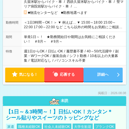
久留米駅からバイク・車
/
西鉄久留米駅からバイク・車
/
聖マ
リア病院前駅からバイク・車
/
…
■物流センターなど ■勤務地選べます
＜1日3時間～OK！＞ ▼ 例えば… ▼ 15:00～18:00 15:00～
勤務時間
22:00 17:00～22:00 など こちら以外の時間もお気軽にご相談く
ださい！
単発1日～！ ★勤務開始日や期間はお気軽にご相談くださ
期間
い！ ＃8月～ ＃9月～
週1日からOK
/
日払いOK
/
履歴書不要
/
40～50代活躍中
/
副
特徴
業・WワークOK
/
服装自由
/
シフト勤務
/
10名以上の大量募
集
/
電話対応なし
/
パソコンスキル不要
気になる！
応募する
詳細へ
掲載日：2026.08.08
未読
【1日～＆3時間～！】日払いOK！カンタン＊
シール貼りやスイーツのトッピングなど
派遣
職種未経験OK
社会人未経験OK
大学生歓迎
ブランクOK