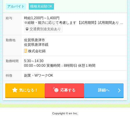
アルバイト
職種未経験OK
時給1,200円～1,400円
給与
※経験・能力に応じて考慮します 【試用期間】試用期間あり 試
用期間の長さ：3ヶ月 雇用形態、給与は本採用時と同じです。
交通費別途支給あり
佐賀県唐津市
勤務地
佐賀県唐津市鏡
株式会社錦
5:30～14:30
勤務時間
00:00～00:00 実働時間：8時間/日 休憩１時間
副業・WワークOK
特徴
気になる！
応募する
詳細へ
Copyright © en Inc.