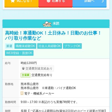
気になる！
応募する
詳細へ
未読
高時給！車通勤OK！土日休み！日勤のお仕事！
バリ取り作業など
派遣
職種未経験OK
社会人未経験OK
ブランクOK
WEB登録・面接OK
時給1200円
給与
交通費別途支給あり
交通費支給有り
交通費
熊本県山鹿市
勤務地
熊本県山鹿市 ※車通勤・バイク通勤OK
電子・機械系メーカー
9:00～17:00 ※表記のうち実働7時間です。
勤務時間
長期【ご応募から1週間以内(最短2日目)のスピード就業が可能】
期間