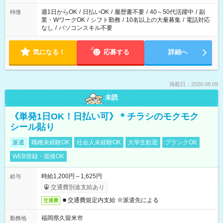
週1日からOK
/
日払いOK
/
履歴書不要
/
40～50代活躍中
/
副
特徴
業・WワークOK
/
シフト勤務
/
10名以上の大量募集
/
電話対応
なし
/
パソコンスキル不要
気になる！
応募する
詳細へ
掲載日：2026.08.09
未読
《単発1日OK！日払い可》＊チラシのモクモク
シール貼り
派遣
職種未経験OK
社会人未経験OK
大学生歓迎
ブランクOK
WEB登録・面接OK
時給1,200円～1,625円
給与
交通費別途支給あり
■ 交通費規定内支給 ※派遣先による
交通費
福岡県久留米市
勤務地