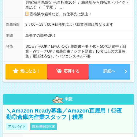
貝塚(福岡県)駅から自転車10分
/
箱崎駅から自転車・バイク・
車15分
/
千早駅
/
…
香椎浜や箱崎など、お仕事先は沢山！
9：00～18：00 ■勤務地により就業時間は異なります
勤務時間
単発での勤務OK！
期間
週1日からOK
/
日払いOK
/
履歴書不要
/
40～50代活躍中
/
副
特徴
業・WワークOK
/
服装自由
/
シフト勤務
/
10名以上の大量募
集
/
電話対応なし
/
パソコンスキル不要
気になる！
応募する
詳細へ
未読
＼Amazon Ready募集／Amazon直雇用！◎夜
勤◎倉庫内作業スタッフ｜糟屋
アルバイト
職種未経験OK