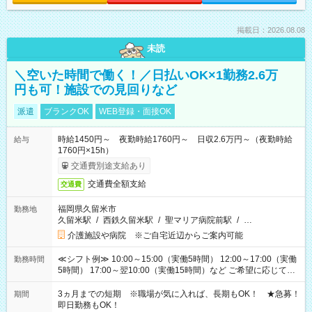
掲載日：2026.08.08
未読
＼空いた時間で働く！／日払いOK×1勤務2.6万
円も可！施設での見回りなど
派遣
ブランクOK
WEB登録・面接OK
時給1450円～ 夜勤時給1760円～ 日収2.6万円～（夜勤時給
給与
1760円×15h）
交通費別途支給あり
交通費全額支給
交通費
福岡県久留米市
勤務地
久留米駅
/
西鉄久留米駅
/
聖マリア病院前駅
/
…
介護施設や病院 ※ご自宅近辺からご案内可能
≪シフト例≫ 10:00～15:00（実働5時間） 12:00～17:00（実働
勤務時間
5時間） 17:00～翌10:00（実働15時間）など ご希望に応じて、
働く時間は調整できます！ お気軽に担当へ相談ください！
3ヵ月までの短期 ※職場が気に入れば、長期もOK！ ★急募！
期間
即日勤務もOK！