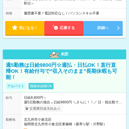
即日～
履歴書不要
/
電話対応なし
/
パソコンスキル不要
特徴
気になる！
応募する
詳細へ
未読
週5勤務は日給9800円☆週払・日払OK！直行直
帰OK！有給付与で”収入そのまま”長期休暇も可
能！
アルバイト
職種未経験OK
日給8,800円～
給与
週5日勤務の場合→日給9800円 ＼さらに！！／ 日・祝出勤で＋
1，000円/日 になります♪ ◆交通費支給あり ※規定あり ◆賞与
交通費別途支給あり
あり ※規定あり ◆資格手当あり ◆最大15万円の定着支援制度
あり ◆面接交通費3000円支給 ◆精勤手当あり ┗実勤務日数23日
北九州市小倉北区
勤務地
以上の社員に月1万円 ※有給休暇を除く ◆ファミリーサポート
福岡県北九州市小倉北区東篠崎（最寄り駅：片野駅）
あり ┗障害をもつ子を育てる社員に月1万円 ◆チャイルドサポー