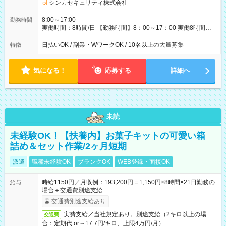
トプランあり ┗自身/妻が不妊治療をしている社員に対し、 特
シンカセキュリティ株式会社
別休暇と治療費の補助 【試用期間】試用期間あり 試用期間の長
さ：3ヶ月 雇用形態、給与は本採用時と同じです。
8:00～17:00
勤務時間
実働時間：8時間/日 【勤務時間】8：00～17：00 実働8時間／
休憩1時間 ☆週2日～勤務OK！ ☆残業少なめ（月平均1～5時
間） 3か月以内の短期間勤務もOK★ ＊週4日以上働ける方のみ
日払いOK / 副業・WワークOK / 10名以上の大量募集
特徴
気になる！
応募する
詳細へ
未読
未経験OK！【扶養内】お菓子キットの可愛い箱
詰め＆セット作業/2ヶ月短期
派遣
職種未経験OK
ブランクOK
WEB登録・面接OK
時給1150円／月収例：193,200円＝1,150円×8時間×21日勤務の
給与
場合＋交通費別途支給
交通費別途支給あり
実費支給／当社規定あり。別途支給（2キロ以上の場
交通費
合：定期代 or～17.7円/キロ、上限4万円/月）