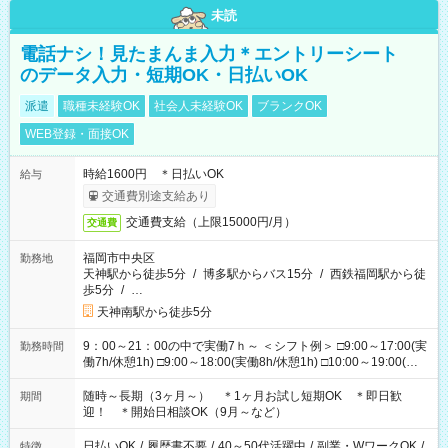
未読
電話ナシ！見たまんま入力＊エントリーシート
のデータ入力・短期OK・日払いOK
派遣
職種未経験OK
社会人未経験OK
ブランクOK
WEB登録・面接OK
時給1600円 ＊日払いOK
給与
交通費別途支給あり
交通費支給（上限15000円/月）
交通費
福岡市中央区
勤務地
天神駅から徒歩5分
/
博多駅からバス15分
/
西鉄福岡駅から徒
歩5分
/
…
天神南駅から徒歩5分
9：00～21：00の中で実働7ｈ～ ＜シフト例＞ □9:00～17:00(実
勤務時間
働7h/休憩1h) □9:00～18:00(実働8h/休憩1h) □10:00～19:00(実
働8h/休憩1h) □11:00～20:00(実働8h/休憩1h) □12:00～20:00(実
働7h/休憩1h) □12:00～21:00(実働7h/休憩1h) ＊固定OK ＊選べ
随時～長期（3ヶ月～） ＊1ヶ月お試し短期OK ＊即日歓
期間
る時間帯！
迎！ ＊開始日相談OK（9月～など）
日払いOK
/
履歴書不要
/
40～50代活躍中
/
副業・WワークOK
/
特徴