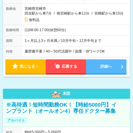
宮崎県宮崎市
勤務地
田吉駅から車7分
/
南宮崎駅から車12分
/
宮崎駅から車15分
食料品
(1)08:00-17:00(休憩60分)
勤務時間
1ヶ月以上3ヶ月未満／10月中旬～12月中旬まで
期間
履歴書不要
/
40～50代活躍中
/
副業・WワークOK
特徴
気になる！
応募する
詳細へ
未読
※高待遇！短時間勤務OK！【時給5000円】イ
ンプラント（オールオン4）専任ドクター募集
アルバイト
時給5,000円～5,000円
給与