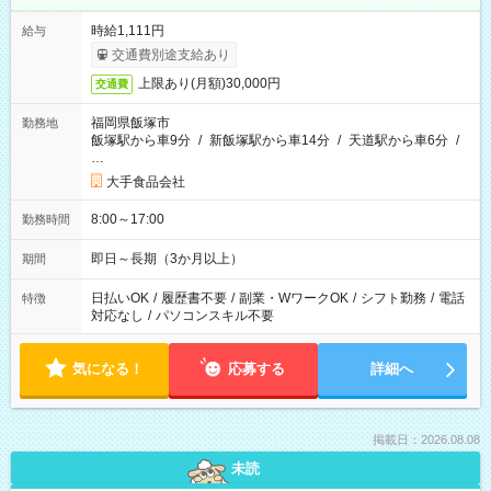
時給1,111円
給与
交通費別途支給あり
上限あり(月額)30,000円
交通費
福岡県飯塚市
勤務地
飯塚駅から車9分
/
新飯塚駅から車14分
/
天道駅から車6分
/
…
大手食品会社
8:00～17:00
勤務時間
即日～長期（3か月以上）
期間
日払いOK
/
履歴書不要
/
副業・WワークOK
/
シフト勤務
/
電話
特徴
対応なし
/
パソコンスキル不要
気になる！
応募する
詳細へ
掲載日：2026.08.08
未読