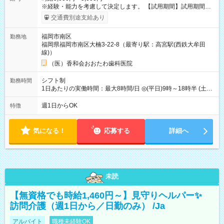
※経験・能力を考慮して決定します。 【試用期間】試用期間な
し
交通費別途支給あり
福岡市南区
勤務地
福岡県福岡市南区大楠3-22-8（最寄り駅：高宮駅(西鉄大牟田
線)）
（医）香和会おおたわ歯科医院
シフト制
勤務時間
1日あたりの実働時間：最大8時間/日 ◎(平日)9時～18時半 (土
曜)9時～18時 上記より週1日～短時間勤務OK。
週1日からOK
特徴
気になる！
応募する
詳細へ
未読
【無資格でも時給1,460円～】見守りヘルパー✨
訪問介護（週1日から／日勤のみ） /Ja
アルバイト
職種未経験OK