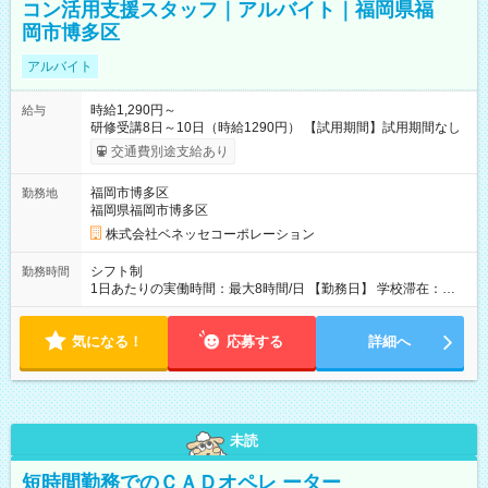
コン活用支援スタッフ｜アルバイト｜福岡県福
岡市博多区
アルバイト
時給1,290円～
給与
研修受講8日～10日（時給1290円） 【試用期間】試用期間なし
交通費別途支給あり
福岡市博多区
勤務地
福岡県福岡市博多区
株式会社ベネッセコーポレーション
シフト制
勤務時間
1日あたりの実働時間：最大8時間/日 【勤務日】 学校滞在：
8:30～17:30の間の実働7時間(うち休憩１時間) ＋ 在宅での事務
作業1時間 実働8時間/日(現地での勤務時間7時間＋自宅での報告
気になる！
書作成等1時間) ※勤務時間が8:30～の場合、朝8時半から学校で
応募する
詳細へ
就業できることが必要 ※在宅での事務作業は帰宅後の好きな時
間でOK！
未読
短時間勤務でのＣＡＤオペレ ーター