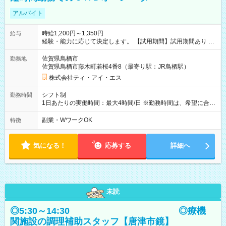
アルバイト
時給1,200円～1,350円
給与
経験・能力に応じて決定します。 【試用期間】試用期間あり 試
用期間の長さ：3ヶ月 雇用形態、給与は本採用時と同じです。
佐賀県鳥栖市
勤務地
佐賀県鳥栖市藤木町若桜4番8（最寄り駅：JR鳥栖駅）
株式会社ティ・アイ・エス
シフト制
勤務時間
1日あたりの実働時間：最大4時間/日 ※勤務時間は、希望に合わ
せて調整させていただきます。 ■勤務時間例 ・ 9時00分～14時
00分 ・10時00分～15時00分 ・13時00分～17時00分 ・14時00
副業・WワークOK
特徴
分～18時00分
気になる！
応募する
詳細へ
未読
◎5:30～14:30 ◎療機
関施設の調理補助スタッフ【唐津市鏡】