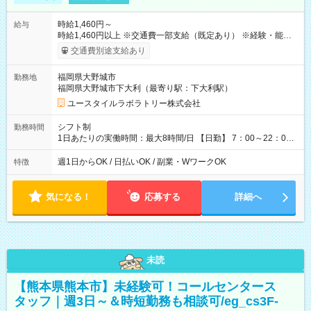
時給1,460円～
給与
時給1,460円以上 ※交通費一部支給（既定あり） ※経験・能力を
考慮して決定します 【収入例】 週1回勤務の場合：1,460円×8時
交通費別途支給あり
間×4回=4万6,720円 週3回勤務の場合：1,460円×8時間×12回
=14万0,160円 週5回勤務の場合：1,460円×8時間×20回=23万
福岡県大野城市
勤務地
3,600円 【試用期間】試用期間あり 試用期間の長さ：2ヶ月
福岡県大野城市下大利（最寄り駅：下大利駅）
※ 雇用形態と給与に、本採用時と異なる部分があります。 雇用
形態：本採用時と同じです。 給与：時給 1,060円以上
ユースタイルラボラトリー株式会社
シフト制
勤務時間
1日あたりの実働時間：最大8時間/日 【日勤】 7：00～22：00
の間で4～8時間勤務（休憩時間は法定通り） ※週1日～OK ／ 1
日4時間から勤務OK ／ 夜勤なし ＊＊ 勤務時間例 ＊＊ ■7時
週1日からOK / 日払いOK / 副業・WワークOK
特徴
から11時 ■9時から18時 ■17時から21時 など ※訪問先により
変動 ※曜日固定（毎週同じ曜日勤務）
気になる！
応募する
詳細へ
未読
【熊本県熊本市】未経験可！コールセンタース
タッフ｜週3日～＆時短勤務も相談可/eg_cs3F-