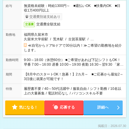
無資格未経験：時給1300円～ ■週払いOK ■扶養内OK ■日
給与
収1万400円以上
交通費別途支給あり
交通費全額支給
交通費
福岡県久留米市
勤務地
久留米大学前駅
/
荒木駅
/
古賀茶屋駅
/
…
≪自宅からドアtoドアで30分以内！≫ご希望の勤務地を紹介
します。
9:00～18:00（休憩60分） ■ご希望があれば下記シフトもOK！
勤務時間
早番 7:00～16:00 遅番 10:00～19:00 夜勤 16:30～翌9:30 「家族
と休みを合わせたい」 「余裕を持って夕飯の準備がしたい」
「できれば残業はしたくない」 など、ご希望を教えてください
【8月中のスタートOK！急募！】2カ月～ ■ご応募から最短2～
期間
ね。 ※Wワーク希望の方へ 今ご覧のお仕事で希望する勤務時間
3日後に就業が可能です！
と、もう1つのお仕事の勤務時間。 合計で週40時間を超える場
合は応募できません。
履歴書不要
/
40～50代活躍中
/
服装自由
/
シフト勤務
/
10名以
特徴
上の大量募集
/
電話対応なし
/
パソコンスキル不要
気になる！
応募する
詳細へ
掲載日：2026.07.30