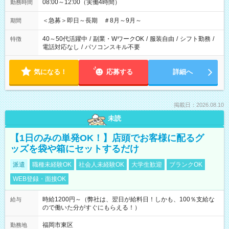
08:00～12:00（実働4時間）
勤務時間
＜急募＞即日～長期 ＃8月～9月～
期間
40～50代活躍中
/
副業・WワークOK
/
服装自由
/
シフト勤務
/
特徴
電話対応なし
/
パソコンスキル不要
気になる！
応募する
詳細へ
掲載日：2026.08.10
未読
【1日のみの単発OK！】店頭でお客様に配るグ
ッズを袋や箱にセットするだけ
派遣
職種未経験OK
社会人未経験OK
大学生歓迎
ブランクOK
WEB登録・面接OK
時給1200円～（弊社は、翌日が給料日！しかも、100％支給な
給与
ので働いた分がすぐにもらえる！）
福岡市東区
勤務地