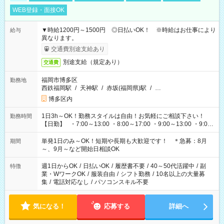
WEB登録・面接OK
▼時給1200円～1500円 ◎日払いOK！ ※時給はお仕事により
給与
異なります。
交通費別途支給あり
別途支給（規定あり）
交通費
福岡市博多区
勤務地
西鉄福岡駅
/
天神駅
/
赤坂(福岡県)駅
/
…
博多区内
1日3h～OK！勤務スタイルは自由！お気軽にご相談下さい！
勤務時間
【日勤】 ・7:00～13:00 ・8:00～17:00 ・9:00～13:00 ・9:00
～18:00 ・10:00～19:00 ・13:00～18:00 ・15:00～20:00 ・
16:00～19:00 【夜勤】 ・17:00～21:00 ・18:00～23:00 ・
単発1日のみ～OK！短期や長期も大歓迎です！ ＊急募：8月
期間
21:00～翌6:00 ・23:00～翌8:00 など（他時間多数あり！）
～、9月～など開始日相談OK
週1日からOK
/
日払いOK
/
履歴書不要
/
40～50代活躍中
/
副
特徴
業・WワークOK
/
服装自由
/
シフト勤務
/
10名以上の大量募
集
/
電話対応なし
/
パソコンスキル不要
気になる！
応募する
詳細へ