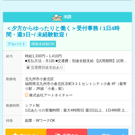
未読
＜夕方からゆったりと働く＞受付事務 / 1日4時
間・週3日~/ 未経験歓迎 !
アルバイト
職種未経験OK
時給1,330円～1,410円
給与
■支払方法：月1回 ■交通費：別途全額支給 【試用期間】試用期
間あり 試用期間の長さ：6ヶ月 雇用形態、給与は本採用時と同
交通費別途支給あり
じです。
北九州市小倉北区
勤務地
福岡県北九州市小倉北区京町3-1-1 セントシティ小倉 4F（最寄
り駅：JR線「小倉」駅）
株式会社アートネイチャー
シフト制
勤務時間
1日あたりの実働時間：最大4時間/日 週3日以上、1日4時間 土曜
や日曜のお休みも応相談 16:05～20:05 「昼間のレジの仕事とW
ワークで働きたい」 「夕食後の空いている時間を有効活用した
副業・WワークOK
特徴
い」など シフトや休み希望など随時ご相談下さい♪