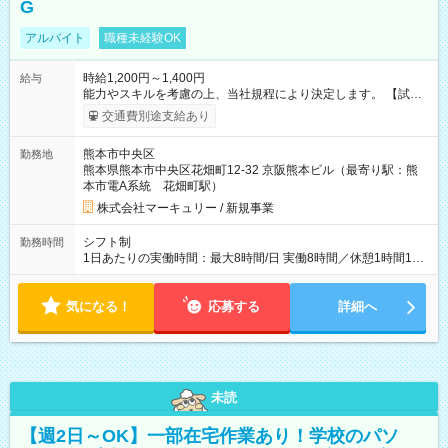
G
アルバイト
職種未経験OK
時給1,200円～1,400円
給与
能力やスキルを考慮の上、当社規程により決定します。 【試用
期間】試用期間あり 試用期間の長さ：3ヶ月 雇用形態、給与は
交通費別途支給あり
本採用時と同じです。
熊本市中央区
勤務地
熊本県熊本市中央区花畑町12-32 京阪熊本ビル（最寄り駅：熊
本市電A系統 花畑町駅）
株式会社マーキュリー / 新規事業
シフト制
勤務時間
1日あたりの実働時間：最大8時間/日 実働8時間／休憩1時間15
分 ■シフト例 9：00～18：15 9：45～19：00 10：45～20：00
・週3日～OK！ ・時短勤務あり！ 16時までの勤務希望なども相
気になる！
談可！お気軽にご連絡ください。
応募する
詳細へ
未読
【週2日～OK】一部在宅作業あり！学校のパソ