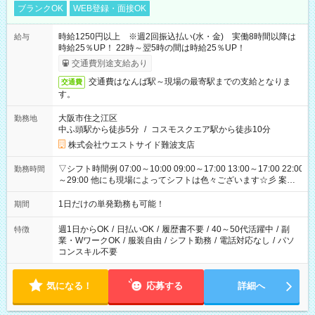
ブランクOK
WEB登録・面接OK
時給1250円以上 ※週2回振込払い(水・金) 実働8時間以降は
給与
時給25％UP！ 22時～翌5時の間は時給25％UP！
交通費別途支給あり
交通費はなんば駅～現場の最寄駅までの支給となりま
交通費
す。
大阪市住之江区
勤務地
中ふ頭駅から徒歩5分
/
コスモスクエア駅から徒歩10分
株式会社ウエストサイド難波支店
▽シフト時間例 07:00～10:00 09:00～17:00 13:00～17:00 22:00
勤務時間
～29:00 他にも現場によってシフトは色々ございます☆彡 案件
次第では午前中で終わるお仕事も...！
1日だけの単発勤務も可能！
期間
週1日からOK
/
日払いOK
/
履歴書不要
/
40～50代活躍中
/
副
特徴
業・WワークOK
/
服装自由
/
シフト勤務
/
電話対応なし
/
パソ
コンスキル不要
気になる！
応募する
詳細へ