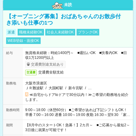
未読
【オープニング募集】おばあちゃんのお散歩付
き添いも仕事の1つ
派遣
職種未経験OK
社会人未経験OK
ブランクOK
WEB登録・面接OK
無資格未経験：時給1400円～ ■週払いOK ■扶養内OK ■日
給与
収1万1200円以上
交通費別途支給あり
交通費全額支給
交通費
大阪市浪速区
勤務地
ＪＲ難波駅
/
大国町駅
/
新今宮駅
/
…
≪自宅からドアtoドアで30分以内！≫ご希望の勤務地を紹介
します。
9:00～18:00（休憩60分） ■ご希望があれば下記シフトもOK！
勤務時間
早番 7:00～16:00 遅番 10:00～19:00 夜勤 16:30～翌9:30 「家族
と休みを合わせたい」 「余裕を持って夕飯の準備がしたい」
「できれば残業はしたくない」 など、ご希望を教えてください
【8月中のスタートOK！急募！】2カ月～ ■ご応募から最短2～
期間
ね。 ※Wワーク希望の方へ 今ご覧のお仕事で希望する勤務時間
3日後に就業が可能です！
と、もう1つのお仕事の勤務時間。 合計で週40時間を超える場