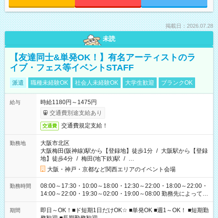
掲載日：2026.07.28
未読
【友達同士&単発OK！】有名アーティストのラ
イブ・フェス等イベントSTAFF
派遣
職種未経験OK
社会人未経験OK
大学生歓迎
ブランクOK
時給1180円～1475円
給与
交通費別途支給あり
交通費規定支給！
交通費
大阪市北区
勤務地
大阪梅田(阪神線)駅から【登録地】徒歩1分
/
大阪駅から【登録
地】徒歩4分
/
梅田(地下鉄)駅
/
…
大阪・神戸・京都など関西エリアのイベント会場
08:00～17:30・10:00～18:00・12:30～22:00・18:00～22:00・
勤務時間
14:00～22:00・19:30～02:00・19:00～08:00 勤務先によって勤
務時間は変わります！ イベント案件増加中！ 長時間から短時間
まで様々な勤務時間をご用意してますので 働ける日だけご勤務
即日～OK！■ド短期1日だけOK☆ ■単発OK ■週1～OK！ ■短期勤
期間
ください！ ぜひご希望をお聞かせください(*^^*)