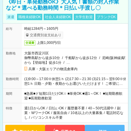
《即日・単発勤務OK》大人気！書類の封入作業
など＊選べる勤務時間＊日払い手渡し〇
派遣
職種未経験OK
社会人未経験OK
大学生歓迎
ブランクOK
時給1284円～1605円
給与
交通費別途支給あり
上限1,000円/日
交通費
大阪市西淀川区
勤務地
御幣島駅から徒歩10分
/
千船駅から徒歩12分
/
尼崎(阪神線)駅
から【登録地】徒歩1分
/
…
兵庫・大阪エリアの物流倉庫内
(1)9:00～17:00※休憩1ｈ (2)17:30～21:30 (3)21:15～翌8:00※休
勤務時間
憩1ｈ 日勤・夕勤・夜勤からお選びいただけます！ ご希望に合
わせて働けるお仕事です(*^^*) 【その他選べる勤務時間】 8-17
時/9-17時/9-18時/10-18時/11-21時/18-22時/20-翌4時/21-翌5
■急募■ド短期1日だけOK☆ ■単発OK ■週1～OK！ ■短期勤務歓
期間
時/22-翌6時/0-翌8時 ご自身のご都合で選んで頂ける完全自由シ
迎 ■長期勤務歓迎
フト！
週1日からOK
/
日払いOK
/
履歴書不要
/
40～50代活躍中
/
副
特徴
業・WワークOK
/
服装自由
/
10名以上の大量募集
/
電話対応な
し
/
パソコンスキル不要