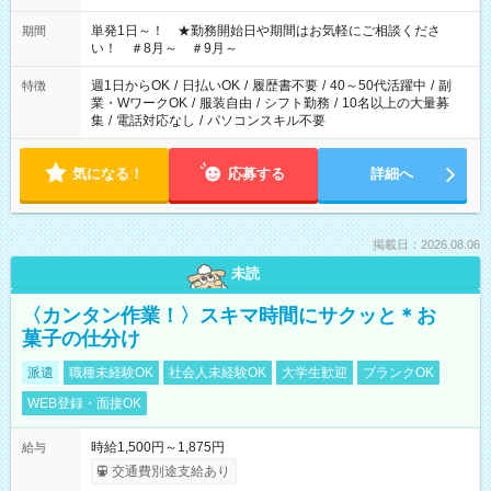
お気軽にご相談ください！
単発1日～！ ★勤務開始日や期間はお気軽にご相談くださ
期間
い！ ＃8月～ ＃9月～
週1日からOK
/
日払いOK
/
履歴書不要
/
40～50代活躍中
/
副
特徴
業・WワークOK
/
服装自由
/
シフト勤務
/
10名以上の大量募
集
/
電話対応なし
/
パソコンスキル不要
気になる！
応募する
詳細へ
掲載日：2026.08.06
未読
〈カンタン作業！〉スキマ時間にサクッと＊お
菓子の仕分け
派遣
職種未経験OK
社会人未経験OK
大学生歓迎
ブランクOK
WEB登録・面接OK
時給1,500円～1,875円
給与
交通費別途支給あり