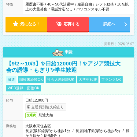
合は応募できません。
履歴書不要
/
40～50代活躍中
/
服装自由
/
シフト勤務
/
10名以
特徴
上の大量募集
/
電話対応なし
/
パソコンスキル不要
気になる！
応募する
詳細へ
掲載日：2026.08.07
未読
【9/2～10/3】✨日給12000円！✨アジア競技大
会の誘導・もぎり✨学生歓迎
派遣
職種未経験OK
社会人未経験OK
大学生歓迎
ブランクOK
WEB登録・面接OK
日給12,000円
給与
交通費別途支給あり
別途支給
交通費
大阪市東住吉区
勤務地
長居(阪和線)駅から徒歩1分
/
長居(地下鉄)駅から徒歩5分
/
鶴
ケ丘駅から徒歩5分
/
…