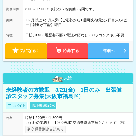
8:00～17:00 ※表記のうち実働8時間です。
勤務時間
1ヶ月以上3ヶ月未満【ご応募から1週間以内(最短2日目)のスピ
期間
ード就業が可能】即日～
日払いOK
/
履歴書不要
/
電話対応なし
/
パソコンスキル不要
特徴
気になる！
応募する
詳細へ
未読
未経験者の方歓迎 8/21(金) 1日のみ 出張健
診スタッフ募集(大阪市福島区)
アルバイト
職種未経験OK
時給1,200円～1,200円
給与
いずれの業務も 1,200円/時 交通費別途支給となります 【試用
期間】試用期間なし
交通費別途支給あり