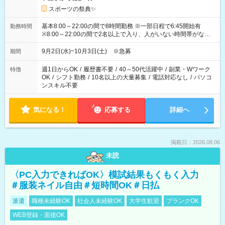
スポーツの祭典✨
基本8:00～22:00の間で8時間勤務 ※一部日程で6:45開始有
勤務時間
※8:00～22:00の間で2名以上で入り、人がいない時間帯がない
ように相方と時間を分け合うイメージです
9月2日(水)~10月3日(土) ※急募
期間
週1日からOK
/
履歴書不要
/
40～50代活躍中
/
副業・Wワーク
特徴
OK
/
シフト勤務
/
10名以上の大量募集
/
電話対応なし
/
パソコ
ンスキル不要
気になる！
応募する
詳細へ
掲載日：2026.08.06
未読
〈PC入力できればOK〉模試結果もくもく入力
＃服装ネイル自由＃短時間OK＃日払
派遣
職種未経験OK
社会人未経験OK
大学生歓迎
ブランクOK
WEB登録・面接OK