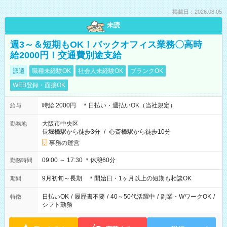
掲載日：2026.08.05
未読
週3～＆短期もOK！バックオフィス業務〇高時
給2000円！交通費別途支給
派遣
職種未経験OK
社会人未経験OK
ブランクOK
WEB登録・面接OK
時給 2000円 ＊日払い・週払いOK（当社規定）
給与
大阪市中央区
勤務地
長堀橋駅から徒歩3分
/
心斎橋駅から徒歩10分
事務の運営
09:00 ～ 17:30 ＊休憩60分
勤務時間
9月初旬～長期 ＊開始日・1ヶ月以上の短期も相談OK
期間
日払いOK
/
履歴書不要
/
40～50代活躍中
/
副業・WワークOK
/
特徴
シフト勤務