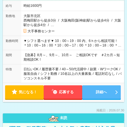
時給1600円
給与
大阪市北区
勤務地
西梅田駅から徒歩3分
/
大阪梅田(阪神線)駅から徒歩4分
/
大阪
駅から徒歩4分
/
…
大手事務センター
▼シフト選べます▼ 10：00～19：00 内、6ｈから相談可能！
勤務時間
＊10：00～16：00 ＊10：00～17：00 ＊10：00～18：00 ＊
11：00～19：00 ＊12：00～19：00 ＊13：00～19：00
【急募】8月～、9月～、10月～ ご相談OKです ＃2カ月～短
期間
期相談OK！
日払いOK
/
履歴書不要
/
40～50代活躍中
/
副業・WワークOK
/
特徴
服装自由
/
シフト勤務
/
10名以上の大量募集
/
電話対応なし
/
パ
ソコンスキル不要
気になる！
応募する
詳細へ
掲載日：2026.07.30
未読