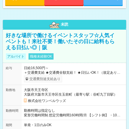
未読
好きな場所で働けるイベントスタッフ☆人気イ
ベントも！来社不要！働いたその日に給料もら
える日払い◎｜阪
アルバイト
職種未経験OK
日給16,500円～
給与
＋交通費支給 ★交通費全額支給！ ★日払いOK！（規定あり） ┗
働いたその日に現金GET♪ お仕事後はコンビニATMから 日払
交通費別途支給あり
い分を引き落とせます！ 【試用期間】試用期間なし
大阪市天王寺区
勤務地
大阪府大阪市天王寺区生玉前町（最寄り駅：谷町九丁目駅）
株式会社ワンベルウッズ
勤務時間は指定なし
勤務時間
変形労働時間制 想定労働時間160時間/月 【シフト例】 ・10：
00～20：00
単発・1日のみOK
期間