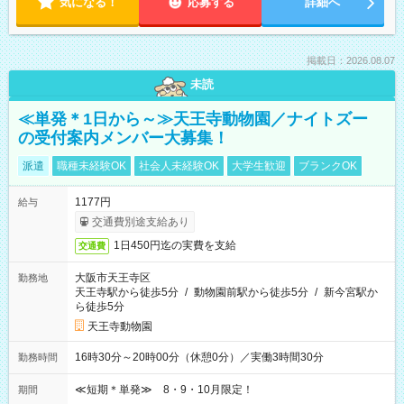
気になる！
応募する
詳細へ
掲載日：2026.08.07
未読
≪単発＊1日から～≫天王寺動物園／ナイトズー
の受付案内メンバー大募集！
派遣
職種未経験OK
社会人未経験OK
大学生歓迎
ブランクOK
1177円
給与
交通費別途支給あり
1日450円迄の実費を支給
交通費
大阪市天王寺区
勤務地
天王寺駅から徒歩5分
/
動物園前駅から徒歩5分
/
新今宮駅か
ら徒歩5分
天王寺動物園
16時30分～20時00分（休憩0分）／実働3時間30分
勤務時間
≪短期＊単発≫ 8・9・10月限定！
期間