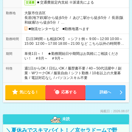
■ 交通費規定内支給 ※派遣先による
交通費
大阪市住吉区
勤務地
長居(地下鉄)駅から徒歩5分
/
あびこ駅から徒歩5分
/
長居(阪
和線)駅から徒歩5分
/
…
■物流センターなど ■勤務地選べます
【1日3時間～も相談OK!】 ＜シフト例＞ 9:00～12:00 10:00～
勤務時間
15:00 12:00～17:00 18:00～21:00 など こちら以外の時間帯も
お気軽にご相談ください！
単発1日～！ ★勤務開始日や期間はお気軽にご相談くださ
期間
い！ ＃8月～ ＃9月～
週1日からOK
/
日払いOK
/
履歴書不要
/
40～50代活躍中
/
副
特徴
業・WワークOK
/
服装自由
/
シフト勤務
/
10名以上の大量募
集
/
電話対応なし
/
パソコンスキル不要
気になる！
応募する
詳細へ
掲載日：2026.08.07
未読
＼夏休みでスキマバイト！／京セラドームで野