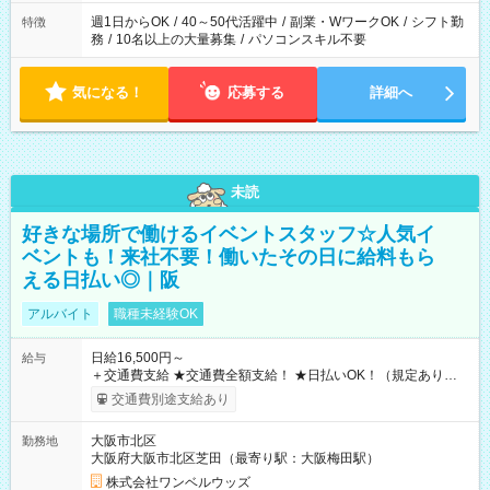
週1日からOK
/
40～50代活躍中
/
副業・WワークOK
/
シフト勤
特徴
務
/
10名以上の大量募集
/
パソコンスキル不要
気になる！
応募する
詳細へ
未読
好きな場所で働けるイベントスタッフ☆人気イ
ベントも！来社不要！働いたその日に給料もら
える日払い◎｜阪
アルバイト
職種未経験OK
日給16,500円～
給与
＋交通費支給 ★交通費全額支給！ ★日払いOK！（規定あり） ┗
働いたその日に現金GET♪ お仕事後はコンビニATMから 日払
交通費別途支給あり
い分を引き落とせます！ 【試用期間】試用期間なし
大阪市北区
勤務地
大阪府大阪市北区芝田（最寄り駅：大阪梅田駅）
株式会社ワンベルウッズ