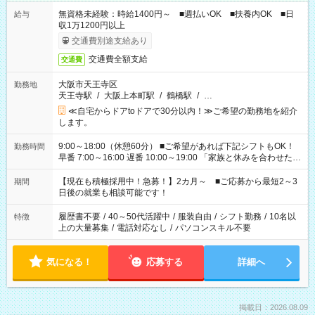
無資格未経験：時給1400円～ ■週払いOK ■扶養内OK ■日
給与
収1万1200円以上
交通費別途支給あり
交通費全額支給
交通費
大阪市天王寺区
勤務地
天王寺駅
/
大阪上本町駅
/
鶴橋駅
/
…
≪自宅からドアtoドアで30分以内！≫ご希望の勤務地を紹介
します。
9:00～18:00（休憩60分） ■ご希望があれば下記シフトもOK！
勤務時間
早番 7:00～16:00 遅番 10:00～19:00 「家族と休みを合わせた
い」 「余裕を持って夕飯の準備がしたい」 「できれば残業はし
たくない」 など、ご希望を教えてくださいね。 ※Wワーク希望
【現在も積極採用中！急募！】2カ月～ ■ご応募から最短2～3
期間
の方へ 今ご覧のお仕事で希望する勤務時間と、もう1つのお仕事
日後の就業も相談可能です！
の勤務時間。 合計で週40時間を超える場合は応募できません。
履歴書不要
/
40～50代活躍中
/
服装自由
/
シフト勤務
/
10名以
特徴
上の大量募集
/
電話対応なし
/
パソコンスキル不要
気になる！
応募する
詳細へ
掲載日：2026.08.09