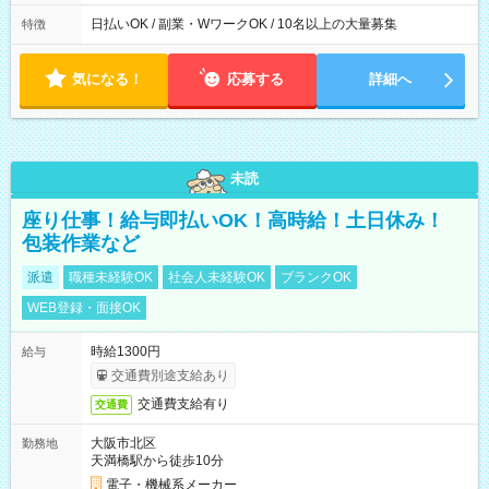
日払いOK / 副業・WワークOK / 10名以上の大量募集
特徴
気になる！
応募する
詳細へ
未読
座り仕事！給与即払いOK！高時給！土日休み！
包装作業など
派遣
職種未経験OK
社会人未経験OK
ブランクOK
WEB登録・面接OK
時給1300円
給与
交通費別途支給あり
交通費支給有り
交通費
大阪市北区
勤務地
天満橋駅から徒歩10分
電子・機械系メーカー