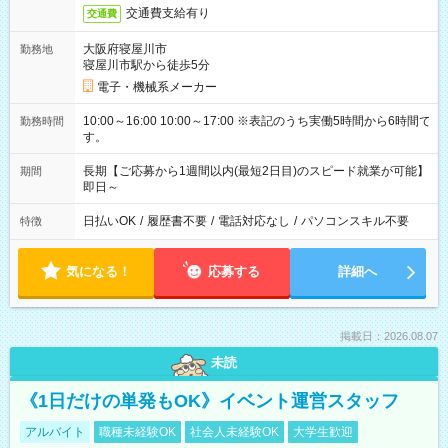
交通費支給有り
交通費
大阪府寝屋川市
勤務地
寝屋川市駅から徒歩5分
電子・機械系メーカー
10:00～16:00 10:00～17:00 ※表記のうち実働5時間から6時間で
勤務時間
す。
長期【ご応募から1週間以内(最短2日目)のスピード就業が可能】
期間
即日～
日払いOK
/
履歴書不要
/
電話対応なし
/
パソコンスキル不要
特徴
気になる！
応募する
詳細へ
掲載日：2026.08.07
未読
《1日だけの単発もOK》イベント運営スタッフ
アルバイト
職種未経験OK
社会人未経験OK
大学生歓迎