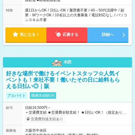
務歓迎 ■長期勤務歓迎
週1日からOK
/
日払いOK
/
履歴書不要
/
40～50代活躍中
/
副
特徴
業・WワークOK
/
10名以上の大量募集
/
電話対応なし
/
パソコ
ンスキル不要
気になる！
応募する
詳細へ
未読
好きな場所で働けるイベントスタッフ☆人気イ
ベントも！来社不要！働いたその日に給料もら
える日払い◎｜阪
アルバイト
職種未経験OK
日給16,500円～
給与
＋交通費支給 ★交通費全額支給！ ★日払いOK！（規定あり） ┗
働いたその日に現金GET♪ お仕事後はコンビニATMから 日払
交通費別途支給あり
い分を引き落とせます！ 【試用期間】試用期間なし
大阪市中央区
勤務地