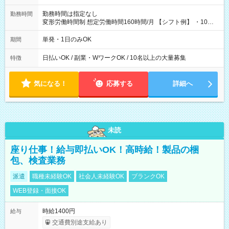
勤務時間は指定なし
勤務時間
変形労働時間制 想定労働時間160時間/月 【シフト例】 ・10：
00～20：00
単発・1日のみOK
期間
日払いOK / 副業・WワークOK / 10名以上の大量募集
特徴
気になる！
応募する
詳細へ
未読
座り仕事！給与即払いOK！高時給！製品の梱
包、検査業務
派遣
職種未経験OK
社会人未経験OK
ブランクOK
WEB登録・面接OK
時給1400円
給与
交通費別途支給あり