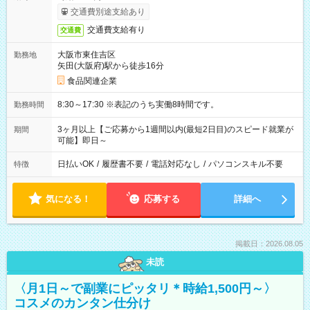
交通費別途支給あり
交通費支給有り
交通費
大阪市東住吉区
勤務地
矢田(大阪府)駅から徒歩16分
食品関連企業
8:30～17:30 ※表記のうち実働8時間です。
勤務時間
3ヶ月以上【ご応募から1週間以内(最短2日目)のスピード就業が
期間
可能】即日～
日払いOK
/
履歴書不要
/
電話対応なし
/
パソコンスキル不要
特徴
気になる！
応募する
詳細へ
掲載日：2026.08.05
未読
〈月1日～で副業にピッタリ＊時給1,500円～〉
コスメのカンタン仕分け