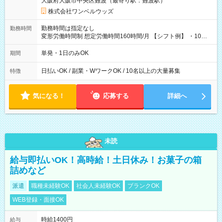
大阪府大阪市中央区難波（最寄り駅：難波駅）
株式会社ワンベルウッズ
勤務時間は指定なし
勤務時間
変形労働時間制 想定労働時間160時間/月 【シフト例】 ・10：
00～20：00
単発・1日のみOK
期間
日払いOK / 副業・WワークOK / 10名以上の大量募集
特徴
気になる！
応募する
詳細へ
未読
給与即払いOK！高時給！土日休み！お菓子の箱
詰めなど
派遣
職種未経験OK
社会人未経験OK
ブランクOK
WEB登録・面接OK
時給1400円
給与