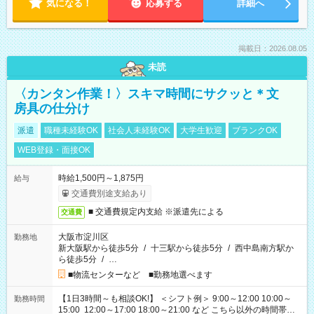
気になる！
応募する
詳細へ
掲載日：2026.08.05
未読
〈カンタン作業！〉スキマ時間にサクッと＊文
房具の仕分け
派遣
職種未経験OK
社会人未経験OK
大学生歓迎
ブランクOK
WEB登録・面接OK
時給1,500円～1,875円
給与
交通費別途支給あり
■ 交通費規定内支給 ※派遣先による
交通費
大阪市淀川区
勤務地
新大阪駅から徒歩5分
/
十三駅から徒歩5分
/
西中島南方駅か
ら徒歩5分
/
…
■物流センターなど ■勤務地選べます
【1日3時間～も相談OK!】 ＜シフト例＞ 9:00～12:00 10:00～
勤務時間
15:00 12:00～17:00 18:00～21:00 など こちら以外の時間帯も