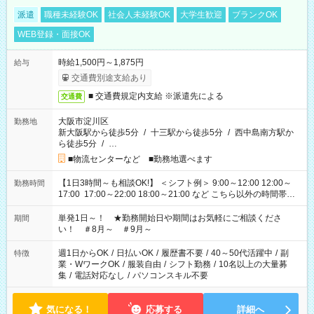
派遣
職種未経験OK
社会人未経験OK
大学生歓迎
ブランクOK
WEB登録・面接OK
時給1,500円～1,875円
給与
交通費別途支給あり
■ 交通費規定内支給 ※派遣先による
交通費
大阪市淀川区
勤務地
新大阪駅から徒歩5分
/
十三駅から徒歩5分
/
西中島南方駅か
ら徒歩5分
/
…
■物流センターなど ■勤務地選べます
【1日3時間～も相談OK!】 ＜シフト例＞ 9:00～12:00 12:00～
勤務時間
17:00 17:00～22:00 18:00～21:00 など こちら以外の時間帯も
お気軽にご相談ください！
単発1日～！ ★勤務開始日や期間はお気軽にご相談くださ
期間
い！ ＃8月～ ＃9月～
週1日からOK
/
日払いOK
/
履歴書不要
/
40～50代活躍中
/
副
特徴
業・WワークOK
/
服装自由
/
シフト勤務
/
10名以上の大量募
集
/
電話対応なし
/
パソコンスキル不要
気になる！
応募する
詳細へ