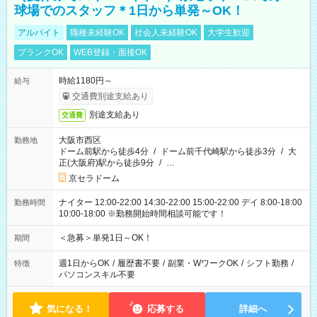
球場でのスタッフ＊1日から単発～OK！
アルバイト
職種未経験OK
社会人未経験OK
大学生歓迎
ブランクOK
WEB登録・面接OK
時給1180円～
給与
交通費別途支給あり
別途支給あり
交通費
大阪市西区
勤務地
ドーム前駅から徒歩4分
/
ドーム前千代崎駅から徒歩3分
/
大
正(大阪府)駅から徒歩9分
/
…
京セラドーム
ナイター 12:00-22:00 14:30-22:00 15:00-22:00 デイ 8:00-18:00
勤務時間
10:00-18:00 ※勤務開始時間相談可能です！
＜急募＞単発1日～OK！
期間
週1日からOK
/
履歴書不要
/
副業・WワークOK
/
シフト勤務
/
特徴
パソコンスキル不要
気になる！
応募する
詳細へ