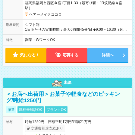
福岡県福岡市西区今宿1丁目1-33（最寄り駅：JR筑肥線今宿
円 ～ 1,250円
駅）
ヘアーメイクココロ
シフト制
勤務時間
1日あたりの実働時間：最大6時間45分/日 ◆9:00～16:30（休憩
45分） ◇週2日~OK！！ ◆残業レッスン一切なし ◇休みの日の
講習参加、モデルハント一切なし ☆★☆★☆★☆★☆ 上記の条件
副業・WワークOK
特徴
以外でも、 午前のみ、午後のみ、フルタイムなど、 就業時間の
ご希望があったらぜひご相談ください！ もちろん、週の出勤日
数も相談OKです！ ☆★☆★☆★☆★☆★☆
気になる！
応募する
詳細へ
未読
＜お店へ出荷用＞お菓子や軽食などのピッキン
グ/時給1250円
派遣
職種未経験OK
ブランクOK
時給1250円 日額平均1万円/月額21万円
給与
交通費別途支給あり