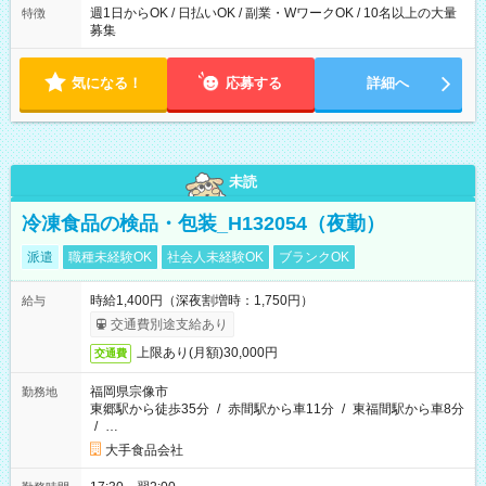
週1日からOK / 日払いOK / 副業・WワークOK / 10名以上の大量
特徴
募集
気になる！
応募する
詳細へ
未読
冷凍食品の検品・包装_H132054（夜勤）
派遣
職種未経験OK
社会人未経験OK
ブランクOK
時給1,400円（深夜割増時：1,750円）
給与
交通費別途支給あり
上限あり(月額)30,000円
交通費
福岡県宗像市
勤務地
東郷駅から徒歩35分
/
赤間駅から車11分
/
東福間駅から車8分
/
…
大手食品会社