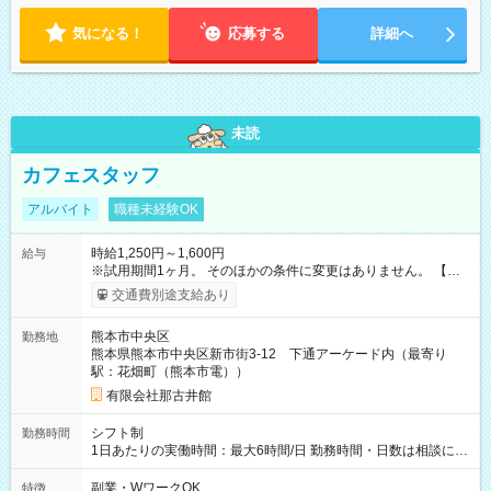
気になる！
応募する
詳細へ
未読
カフェスタッフ
アルバイト
職種未経験OK
時給1,250円～1,600円
給与
※試用期間1ヶ月。 そのほかの条件に変更はありません。 【試
用期間】試用期間あり 試用期間の長さ：1ヶ月 雇用形態、給与
交通費別途支給あり
は本採用時と同じです。
熊本市中央区
勤務地
熊本県熊本市中央区新市街3-12 下通アーケード内（最寄り
駅：花畑町（熊本市電））
有限会社那古井館
シフト制
勤務時間
1日あたりの実働時間：最大6時間/日 勤務時間・日数は相談に応
じます。 ★土日が入れる方を募集しています！
副業・WワークOK
特徴