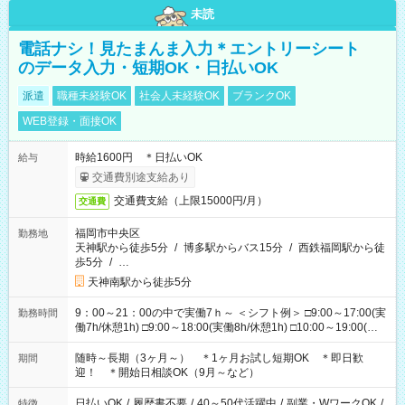
未読
電話ナシ！見たまんま入力＊エントリーシート
のデータ入力・短期OK・日払いOK
派遣
職種未経験OK
社会人未経験OK
ブランクOK
WEB登録・面接OK
時給1600円 ＊日払いOK
給与
交通費別途支給あり
交通費支給（上限15000円/月）
交通費
福岡市中央区
勤務地
天神駅から徒歩5分
/
博多駅からバス15分
/
西鉄福岡駅から徒
歩5分
/
…
天神南駅から徒歩5分
9：00～21：00の中で実働7ｈ～ ＜シフト例＞ □9:00～17:00(実
勤務時間
働7h/休憩1h) □9:00～18:00(実働8h/休憩1h) □10:00～19:00(実
働8h/休憩1h) □11:00～20:00(実働8h/休憩1h) □12:00～20:00(実
働7h/休憩1h) □12:00～21:00(実働7h/休憩1h) ＊固定OK ＊選べ
随時～長期（3ヶ月～） ＊1ヶ月お試し短期OK ＊即日歓
期間
る時間帯！
迎！ ＊開始日相談OK（9月～など）
日払いOK
/
履歴書不要
/
40～50代活躍中
/
副業・WワークOK
/
特徴