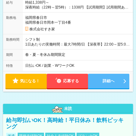
時給1,338円～
給与
深夜時給（22時～翌5時）：1338円 【試用期間】試用期間あり
試用期間の長さ：1ヶ月 雇用形態、給与は本採用時と同じです。
試用期間の実態は30日（※条件変更なし）ですが、切り上げで
福岡県春日市
勤務地
一ヶ月とさせていただきます。 研修制度あり：15時間(研修中も
福岡県春日市岡本一丁目4番
同時給）
株式会社すき家
シフト制
勤務時間
1日あたりの実働時間：最大7時間/日 【深夜帯】22:00～翌5:00
週2日～・1日2h～OK◎ ※22:00から翌5:00までは18歳以上の方
のみ勤務可能です（18歳未満の深夜業務禁止のため） ★深夜で
春・夏・冬休み期間限定
期間
も安心して働けます★ すき家では、ワンオペを禁止していま
す。 必ず、2名以上での勤務を行いますので、安心して働けま
日払いOK / 副業・WワークOK
特徴
す。
気になる！
応募する
詳細へ
未読
給与即払いOK！高時給！平日休み！飲料ピッキ
ング