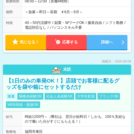
08:00～12:00（実働4時間）
勤務時間
＜急募＞即日～長期 ＃8月～9月～
期間
40～50代活躍中
/
副業・WワークOK
/
服装自由
/
シフト勤務
/
特徴
電話対応なし
/
パソコンスキル不要
気になる！
応募する
詳細へ
掲載日：2026.08.08
未読
【1日のみの単発OK！】店頭でお客様に配るグ
ッズを袋や箱にセットするだけ
派遣
職種未経験OK
社会人未経験OK
大学生歓迎
ブランクOK
WEB登録・面接OK
時給1200円～（弊社は、翌日が給料日！しかも、100％支給な
給与
ので働いた分がすぐにもらえる！）
福岡市東区
勤務地