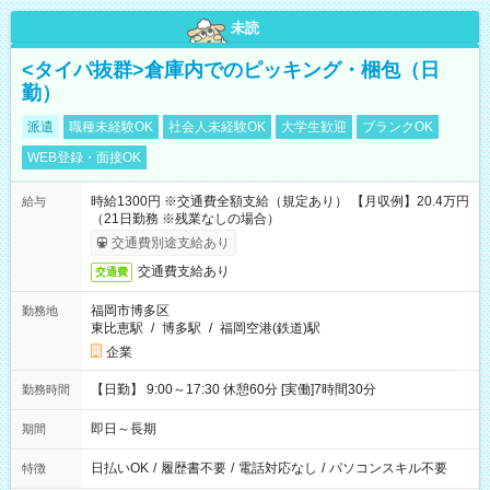
未読
<タイパ抜群>倉庫内でのピッキング・梱包（日
勤）
派遣
職種未経験OK
社会人未経験OK
大学生歓迎
ブランクOK
WEB登録・面接OK
時給1300円 ※交通費全額支給（規定あり） 【月収例】20.4万円
給与
（21日勤務 ※残業なしの場合）
交通費別途支給あり
交通費支給あり
交通費
福岡市博多区
勤務地
東比恵駅
/
博多駅
/
福岡空港(鉄道)駅
企業
【日勤】 9:00～17:30 休憩60分 [実働]7時間30分
勤務時間
即日～長期
期間
日払いOK
/
履歴書不要
/
電話対応なし
/
パソコンスキル不要
特徴