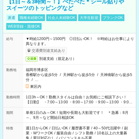
【1日～＆3時間～！】ぺたぺた＊シール貼りや
スイーツのトッピングなど
派遣
職種未経験OK
社会人未経験OK
大学生歓迎
ブランクOK
WEB登録・面接OK
▼時給1200円～1500円 ◎日払いOK！ ※時給はお仕事により
給与
異なります。
交通費別途支給あり
別途支給（規定あり）
交通費
福岡市博多区
勤務地
香椎駅から徒歩5分
/
天神駅から徒歩5分
/
天神南駅から徒歩5
分
/
…
東区内
1日3h～OK！勤務スタイルは自由！お気軽にご相談下さい！
勤務時間
【日勤】 ・7:00～13:00 ・8:00～17:00 ・9:00～13:00 ・9:00
～18:00 ・10:00～19:00 ・13:00～18:00 ・15:00～20:00 ・
16:00～19:00 【夜勤】 ・17:00～21:00 ・18:00～23:00 ・
単発1日のみ～OK！短期や長期も大歓迎です！ ＊急募：8月
期間
21:00～翌6:00 ・23:00～翌8:00 など（他時間多数あり！）
～、9月～など開始日相談OK
週1日からOK
/
日払いOK
/
履歴書不要
/
40～50代活躍中
/
副
特徴
業・WワークOK
/
服装自由
/
シフト勤務
/
10名以上の大量募
集
/
電話対応なし
/
パソコンスキル不要