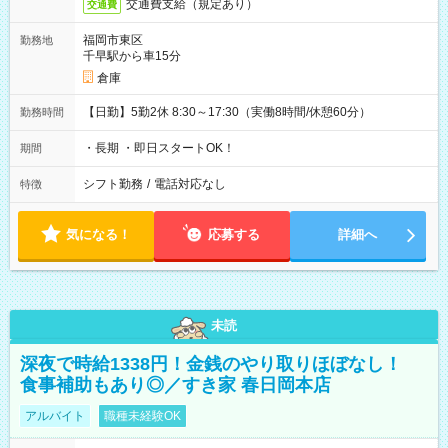
交通費支給（規定あり）
交通費
福岡市東区
勤務地
千早駅から車15分
倉庫
【日勤】5勤2休 8:30～17:30（実働8時間/休憩60分）
勤務時間
・長期 ・即日スタートOK！
期間
シフト勤務
/
電話対応なし
特徴
気になる！
応募する
詳細へ
未読
深夜で時給1338円！金銭のやり取りほぼなし！
食事補助もあり◎／すき家 春日岡本店
アルバイト
職種未経験OK