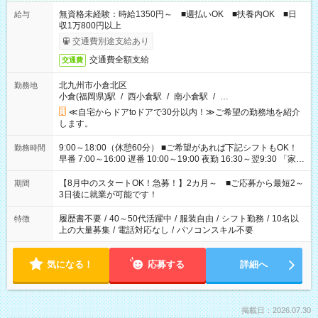
無資格未経験：時給1350円～ ■週払いOK ■扶養内OK ■日
給与
収1万800円以上
交通費別途支給あり
交通費全額支給
交通費
北九州市小倉北区
勤務地
小倉(福岡県)駅
/
西小倉駅
/
南小倉駅
/
…
≪自宅からドアtoドアで30分以内！≫ご希望の勤務地を紹介
します。
9:00～18:00（休憩60分） ■ご希望があれば下記シフトもOK！
勤務時間
早番 7:00～16:00 遅番 10:00～19:00 夜勤 16:30～翌9:30 「家族
と休みを合わせたい」 「余裕を持って夕飯の準備がしたい」
「できれば残業はしたくない」 など、ご希望を教えてください
【8月中のスタートOK！急募！】2カ月～ ■ご応募から最短2～
期間
ね。 ※Wワーク希望の方へ 今ご覧のお仕事で希望する勤務時間
3日後に就業が可能です！
と、もう1つのお仕事の勤務時間。 合計で週40時間を超える場
合は応募できません。
履歴書不要
/
40～50代活躍中
/
服装自由
/
シフト勤務
/
10名以
特徴
上の大量募集
/
電話対応なし
/
パソコンスキル不要
気になる！
応募する
詳細へ
掲載日：2026.07.30