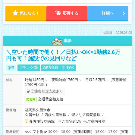
気になる！
応募する
詳細へ
掲載日：2026.08.08
未読
＼空いた時間で働く！／日払いOK×1勤務2.6万
円も可！施設での見回りなど
派遣
ブランクOK
WEB登録・面接OK
時給1450円～ 夜勤時給1760円～ 日収2.6万円～（夜勤時給
給与
1760円×15h）
交通費別途支給あり
交通費全額支給
交通費
福岡県久留米市
勤務地
久留米駅
/
西鉄久留米駅
/
聖マリア病院前駅
/
…
介護施設や病院 ※ご自宅近辺からご案内可能
≪シフト例≫ 10:00～15:00（実働5時間） 12:00～17:00（実働
勤務時間