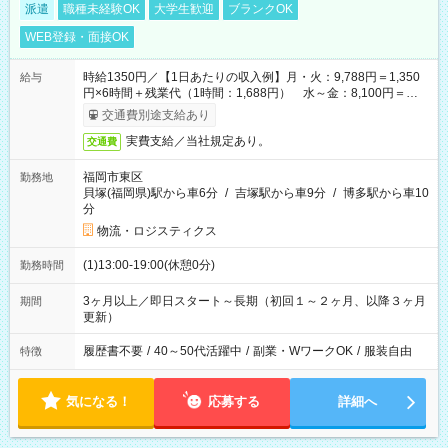
派遣
職種未経験OK
大学生歓迎
ブランクOK
WEB登録・面接OK
時給1350円／【1日あたりの収入例】月・火：9,788円＝1,350
給与
円×6時間＋残業代（1時間：1,688円） 水～金：8,100円＝
1,350円×6時間
交通費別途支給あり
実費支給／当社規定あり。
交通費
福岡市東区
勤務地
貝塚(福岡県)駅から車6分
/
吉塚駅から車9分
/
博多駅から車10
分
物流・ロジスティクス
(1)13:00-19:00(休憩0分)
勤務時間
3ヶ月以上／即日スタート～長期（初回１～２ヶ月、以降３ヶ月
期間
更新）
履歴書不要
/
40～50代活躍中
/
副業・WワークOK
/
服装自由
特徴
気になる！
応募する
詳細へ