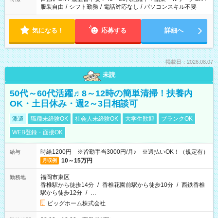
服装自由
/
シフト勤務
/
電話対応なし
/
パソコンスキル不要
気になる！
応募する
詳細へ
掲載日：2026.08.07
未読
50代～60代活躍♬8～12時の簡単清掃！扶養内
OK・土日休み・週2～3日相談可
派遣
職種未経験OK
社会人未経験OK
大学生歓迎
ブランクOK
WEB登録・面接OK
時給1200円 ※皆勤手当3000円/月♪ ※週払いOK！（規定有）
給与
10～15万円
月収例
福岡市東区
勤務地
香椎駅から徒歩14分
/
香椎花園前駅から徒歩10分
/
西鉄香椎
駅から徒歩12分
/
…
ビッグホーム株式会社