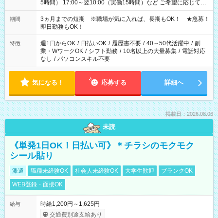
5時間） 17:00～翌10:00（実働15時間）など ご希望に応じて、
働く時間は調整できます！ お気軽に担当へ相談ください！
3ヵ月までの短期 ※職場が気に入れば、長期もOK！ ★急募！
期間
即日勤務もOK！
週1日からOK
/
日払いOK
/
履歴書不要
/
40～50代活躍中
/
副
特徴
業・WワークOK
/
シフト勤務
/
10名以上の大量募集
/
電話対応
なし
/
パソコンスキル不要
気になる！
応募する
詳細へ
掲載日：2026.08.06
未読
《単発1日OK！日払い可》＊チラシのモクモク
シール貼り
派遣
職種未経験OK
社会人未経験OK
大学生歓迎
ブランクOK
WEB登録・面接OK
時給1,200円～1,625円
給与
交通費別途支給あり