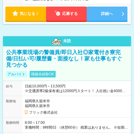
気になる！
応募する
詳細へ
未読
公共事業現場の警備員/即日入社◎家電付き寮完
備/日払い可/履歴書・面接なし！家も仕事もすぐ
見つかる
アルバイト
職種未経験OK
日給10,000円～13,500円
給与
※交通誘導2級保有者は12000円スタート！ 入社祝い金4000円
【試用期間】試用期間なし
福岡県久留米市
勤務地
福岡県久留米市
フリック株式会社
8:00～17:00
勤務時間
実働時間：8時間/日 （休憩60分） 残業はありません。 ※短期の
募集は行っておりません。予めご了承くださいませ。