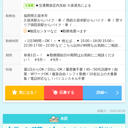
■ 交通費規定内支給 ※派遣先による
交通費
福岡県久留米市
勤務地
久留米駅からバイク・車
/
西鉄久留米駅からバイク・車
/
聖マ
リア病院前駅からバイク・車
/
…
■物流センターなど ■勤務地選べます
＜1日3時間～OK！＞ ▼ 例えば… ▼ 15:00～18:00 15:00～
勤務時間
22:00 17:00～22:00 など こちら以外の時間もお気軽にご相談く
ださい！
単発1日～！ ★勤務開始日や期間はお気軽にご相談くださ
期間
い！ ＃8月～ ＃9月～
週1日からOK
/
日払いOK
/
履歴書不要
/
40～50代活躍中
/
副
特徴
業・WワークOK
/
服装自由
/
シフト勤務
/
10名以上の大量募
集
/
電話対応なし
/
パソコンスキル不要
気になる！
応募する
詳細へ
掲載日：2026.08.08
未読