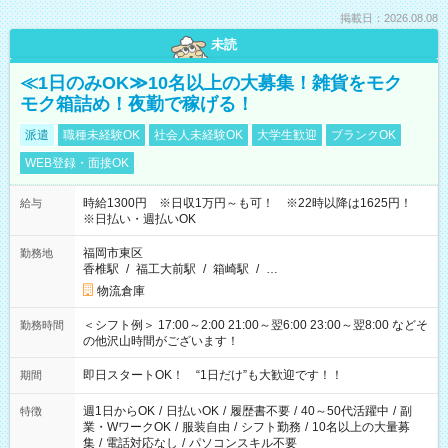
掲載日：2026.08.08
未読
≪1日のみOK≫10名以上の大募集！雑貨をモク
モク箱詰め！夜勤で稼げる！
派遣
職種未経験OK
社会人未経験OK
大学生歓迎
ブランクOK
WEB登録・面接OK
時給1300円 ※日収1万円～も可！ ※22時以降は1625円！
給与
※日払い・週払いOK
福岡市東区
勤務地
香椎駅
/
福工大前駅
/
箱崎駅
/
…
物流倉庫
＜シフト例＞ 17:00～2:00 21:00～翌6:00 23:00～翌8:00 などそ
勤務時間
の他沢山時間がございます！
即日スタートOK！ “1日だけ”も大歓迎です！！
期間
週1日からOK
/
日払いOK
/
履歴書不要
/
40～50代活躍中
/
副
特徴
業・WワークOK
/
服装自由
/
シフト勤務
/
10名以上の大量募
集
/
電話対応なし
/
パソコンスキル不要