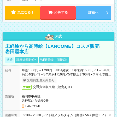
気になる！
応募する
詳細へ
未読
未経験から高時給【LANCOME】コスメ販売
岩田屋本店
派遣
職種未経験OK
WEB登録・面接OK
時給1550円～1790円 ※BA経験：1年未満1550円／1～3年未
給与
満1640円／3～5年未満1710円／5年以上1790円 ●スマホで前払
いOK（※上限、条件あり）
交通費別途支給あり
交通費全額支給（規定あり）
交通費
福岡市中央区
勤務地
天神駅から徒歩5分
LANCOME
09:30～20:30 シフト制／フルタイム（実働7.5h＋休憩1.5h） ※
勤務時間