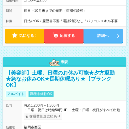
17:30～翌2:00
勤務時間
即日～10月末までの短期（長期相談可）
期間
日払いOK
/
履歴書不要
/
電話対応なし
/
パソコンスキル不要
特徴
気になる！
応募する
詳細へ
未読
【美容師】土曜、日曜のお休み可能★夕方退勤
★急なお休みOK★長期休暇あり★【ブランク
OK】
アルバイト
職種未経験OK
時給1,200円～1,300円
給与
・日曜・祝日は時給50円UP ・土曜・日曜・祝日がすべて出勤可
能な方は、日曜・祝日の時給1,300円（入社から半年間は時給
交通費別途支給あり
1,250円になります) 【試用期間】試用期間あり 試用期間の長
さ：6ヶ月 ※ 雇用形態と給与に、本採用時と異なる部分があり
福岡市西区
勤務地
ます。 雇用形態：本採用時と同じです。 給与：時給 1,200