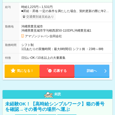
時給1,225円～1,531円
給与
■昇給・昇格 一定の条件を満たした場合、契約更新の際に年2回
まで昇給の機会があります。 ■正社員登用制度あり ※月末締/翌
交通費別途支給あり
月25日支払い ※時間外手当、別途支給 ※深夜割増賃金 (22:00～
翌5:00までは時給が25%UPします) ☆給与前払い制度有！
沖縄県豊見城市
勤務地
☆Amazon直雇用で安定して働けます！ 【試用期間】試用期間
沖縄県豊見城市字与根西原50-110DPL沖縄豊見城1
あり 試用期間の長さ：1週間 雇用形態、給与は本採用時と同じ
です。
アマゾンジャパン合同会社
シフト制
勤務時間
1日あたりの実働時間：最大8時間/日 シフト例 ・23時～8時
日払いOK / 10名以上の大量募集
特徴
気になる！
応募する
詳細へ
未読
未経験OK！【高時給シンプルワーク】箱の番号
を確認→その番号の場所へ運ぶ