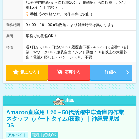
貝塚(福岡県)駅から自転車10分
/
箱崎駅から自転車・バイク・
車15分
/
千早駅
/
…
香椎浜や箱崎など、お仕事先は沢山！
9：00～18：00 ■勤務地により就業時間は異なります
勤務時間
単発での勤務OK！
期間
週1日からOK
/
日払いOK
/
履歴書不要
/
40～50代活躍中
/
副
特徴
業・WワークOK
/
服装自由
/
シフト勤務
/
10名以上の大量募
集
/
電話対応なし
/
パソコンスキル不要
気になる！
応募する
詳細へ
未読
Amazon直雇用！20～50代活躍中◎倉庫内作業
スタッフ（パートタイム/夜勤）｜沖縄豊見城
DS
アルバイト
職種未経験OK