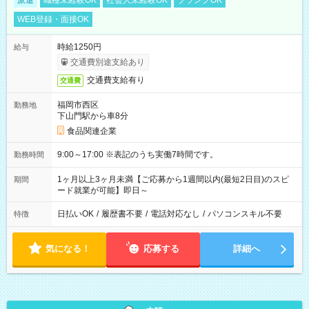
派遣
職種未経験OK
社会人未経験OK
ブランクOK
WEB登録・面接OK
時給1250円
給与
交通費別途支給あり
交通費支給有り
交通費
福岡市西区
勤務地
下山門駅から車8分
食品関連企業
9:00～17:00 ※表記のうち実働7時間です。
勤務時間
1ヶ月以上3ヶ月未満【ご応募から1週間以内(最短2日目)のスピ
期間
ード就業が可能】即日～
日払いOK
/
履歴書不要
/
電話対応なし
/
パソコンスキル不要
特徴
気になる！
応募する
詳細へ