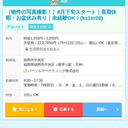
未読
［物件の写真撮影！］8月下旬スタート｜長期休
暇・お盆休み有り｜未経験OK！(ks1sr02)
アルバイト
職種未経験OK
時給1,550円～1,550円
給与
月収例：22万7850円（7h×21日) 日払い、週払いOK（規定有
り） 【試用期間】試用期間なし
交通費別途支給あり
福岡市中央区
勤務地
福岡県福岡市中央区（最寄り駅：天神）
パーソルマーケティング株式会社
9:30～17:30
勤務時間
実働時間：7時間/日 ・月、木、金、土、日の週5日勤務（火、水
は固定休です／GW、お盆、年末年始等、長期休暇有り！） ・
ワンシフト！ ・残業ほぼナシ（0～5h/月）
日払いOK
特徴
気になる！
応募する
詳細へ