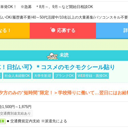
日単発OK！ ※急募 ＊8月～、9月～など開始日相談OK
払いOK
/
履歴書不要
/
40～50代活躍中
/
10名以上の大量募集
/
パソコンスキル不要
なる！
応募する
詳
未読
K！日払い可》＊コスメのモクモクシール貼り
K
社会人未経験OK
大学生歓迎
ブランクOK
WEB登録・面接OK
夕方のみの“短時間”限定！＞学校帰りに働いて…翌日にはお給
1,500円～1,875円
交通費別途支給あり
■ 交通費規定内支給 ※派遣先による
通費