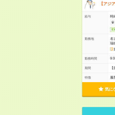
【アジ
時給
給与
交
名
勤務地
瑞
9:
勤務時間
【
期間
履
特徴
気に