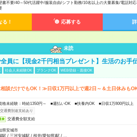
歴書不要
/
40～50代活躍中
/
服装自由
/
シフト勤務
/
10名以上の大量募集
/
電話対応
要
なる！
応募する
詳
未読
全員に【現金2千円相当プレゼント】生活のお手
K
社会人未経験OK
ブランクOK
WEB登録・面接OK
相談だけでもOK！≫日収1万円以上で週2日～＆土日休みもO
資格未経験：時給1350円～ ■週払いOK ■扶養内OK ■日収1万800円以上
交通費別途支給あり
交通費全額支給
通費
知県安城市
城駅
/
三河安城駅
/
桜井(愛知県)駅
/
…