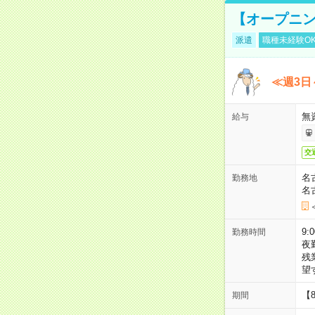
【オープニン
派遣
職種未経験O
≪週3日
無
給与
交
名
勤務地
名
9:
勤務時間
夜
残
望
【
期間