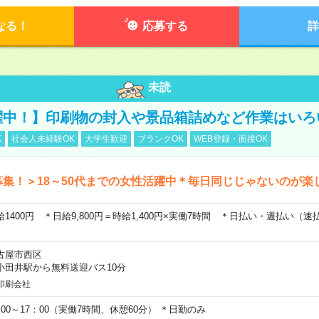
なる！
応募する
詳
未読
躍中！】印刷物の封入や景品箱詰めなど作業はいろ
K
社会人未経験OK
大学生歓迎
ブランクOK
WEB登録・面接OK
募集！＞18～50代までの女性活躍中＊毎日同じじゃないのが楽
給1400円 ＊日給9,800円＝時給1,400円×実働7時間 ＊日払い・週払い（
古屋市西区
小田井駅から無料送迎バス10分
印刷会社
：00～17：00（実働7時間、休憩60分） ＊日勤のみ