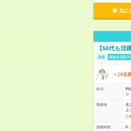
気に
【50代も活
派遣
職種未経験O
＜10名
時
給与
り
名
勤務地
上
9
勤務時間