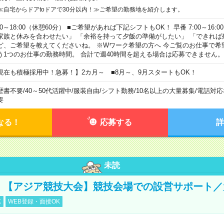
≪自宅からドアtoドアで30分以内！≫ご希望の勤務地を紹介します。
00～18:00（休憩60分） ■ご希望があれば下記シフトもOK！ 早番 7:00～16:00 遅
家族と休みを合わせたい」 「余裕を持って夕飯の準備がしたい」 「できれば
ど、ご希望を教えてくださいね。 ※Wワーク希望の方へ 今ご覧のお仕事で希
う1つのお仕事の勤務時間。 合計で週40時間を超える場合は応募できません。
現在も積極採用中！急募！】2カ月～ ■8月～、9月スタートもOK！
歴書不要
/
40～50代活躍中
/
服装自由
/
シフト勤務
/
10名以上の大量募集
/
電話対応
要
なる！
応募する
詳
未読
円！【アジア競技大会】競技会場での設営サポート
K
WEB登録・面接OK