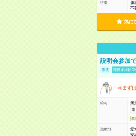
履
特徴
不
気に
説明会参加で
派遣
職種未経験O
≪まずは
無
給与
交
愛
勤務地
安