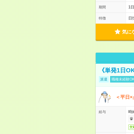
1
期間
日
特徴
気に
《単発1日O
派遣
職種未経験O
＜平日×
時給
給与
交