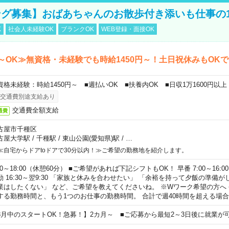
グ募集】おばあちゃんのお散歩付き添いも仕事の
K
社会人未経験OK
ブランクOK
WEB登録・面接OK
～OK≫無資格・未経験でも時給1450円～！土日祝休みもOK
資格未経験：時給1450円～ ■週払いOK ■扶養内OK ■日収1万1600円以上
交通費別途支給あり
交通費全額支給
通費
古屋市千種区
古屋大学駅
/
千種駅
/
東山公園(愛知県)駅
/
…
≪自宅からドアtoドアで30分以内！≫ご希望の勤務地を紹介します。
00～18:00（休憩60分） ■ご希望があれば下記シフトもOK！ 早番 7:00～16:00 遅
勤 16:30～翌9:30 「家族と休みを合わせたい」 「余裕を持って夕飯の準備
業はしたくない」 など、ご希望を教えてくださいね。 ※Wワーク希望の方へ
する勤務時間と、もう1つのお仕事の勤務時間。 合計で週40時間を超える場
8月中のスタートOK！急募！】2カ月～ ■ご応募から最短2～3日後に就業が