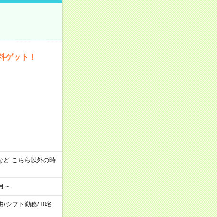
料ゲット！
:00 など こちら以外の時
月～
由
/
シフト勤務
/
10名