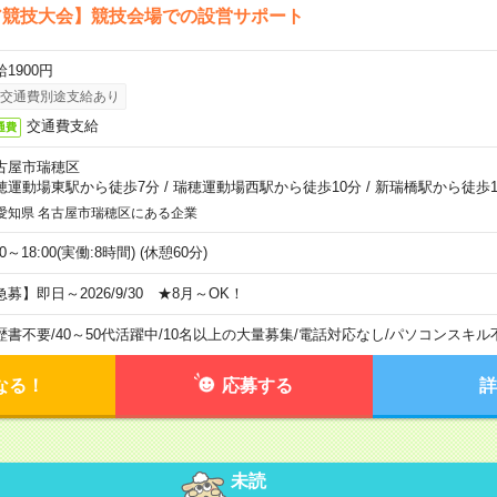
ア競技大会】競技会場での設営サポート
1900円
交通費別途支給あり
交通費支給
通費
古屋市瑞穂区
穂運動場東駅から徒歩7分
/
瑞穂運動場西駅から徒歩10分
/
新瑞橋駅から徒歩1
愛知県 名古屋市瑞穂区にある企業
00～18:00(実働:8時間) (休憩60分)
急募】即日～2026/9/30 ★8月～OK！
歴書不要
/
40～50代活躍中
/
10名以上の大量募集
/
電話対応なし
/
パソコンスキル
なる！
応募する
詳
未読