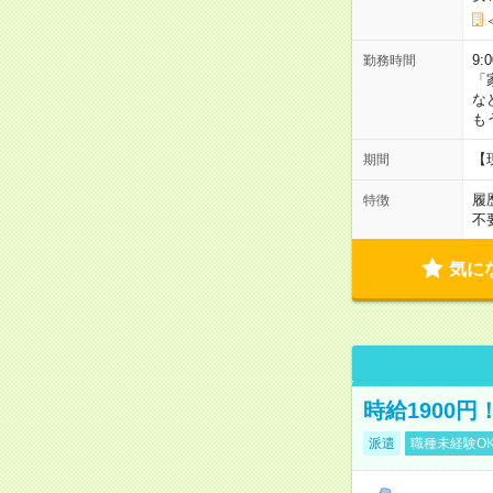
9:
勤務時間
「
な
も
【
期間
履
特徴
不
気に
時給1900
派遣
職種未経験O