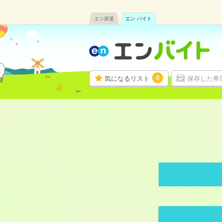
エン派遣
エン バイト
0
気になるリスト
保存した希