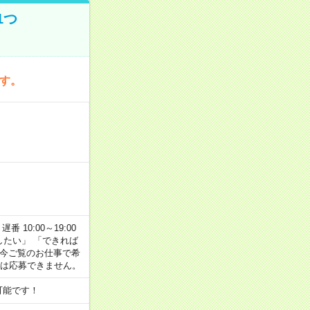
1つ
です。
番 10:00～19:00
がしたい」 「できれば
 今ご覧のお仕事で希
合は応募できません。
可能です！