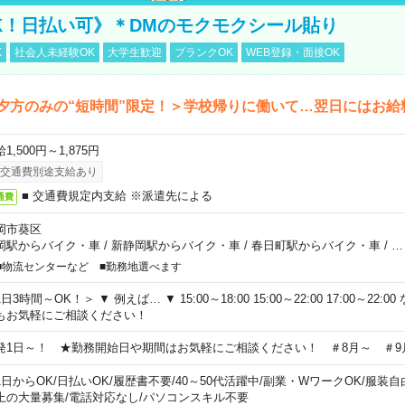
K！日払い可》＊DMのモクモクシール貼り
K
社会人未経験OK
大学生歓迎
ブランクOK
WEB登録・面接OK
夕方のみの“短時間”限定！＞学校帰りに働いて…翌日にはお給
1,500円～1,875円
交通費別途支給あり
■ 交通費規定内支給 ※派遣先による
通費
岡市葵区
岡駅からバイク・車
/
新静岡駅からバイク・車
/
春日町駅からバイク・車
/
…
■物流センターなど ■勤務地選べます
日3時間～OK！＞ ▼ 例えば… ▼ 15:00～18:00 15:00～22:00 17:00～22
もお気軽にご相談ください！
発1日～！ ★勤務開始日や期間はお気軽にご相談ください！ ＃8月～ ＃9
1日からOK
/
日払いOK
/
履歴書不要
/
40～50代活躍中
/
副業・WワークOK
/
服装自
上の大量募集
/
電話対応なし
/
パソコンスキル不要