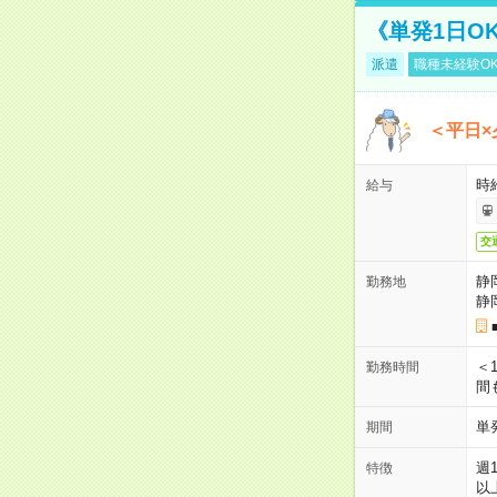
《単発1日O
派遣
職種未経験O
＜平日×
時給
給与
交
静
勤務地
静
＜1
勤務時間
間
単
期間
週
特徴
以