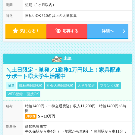
※週3~5日勤務(勤務日数応相談) ※期間前から勤務スタートも可
短期（1ヶ月以内）
期間
能です! ★勤務時間 8:00~17:00(休憩1時間) ※現場により変動あ
り ※夜勤シフトあり
日払いOK / 10名以上の大量募集
特徴
気になる！
応募する
詳細へ
未読
＼土日限定・単発／1勤務1万円以上！家具配達
サポート◎大学生活躍中
派遣
職種未経験OK
社会人未経験OK
大学生歓迎
ブランクOK
WEB登録・面接OK
時給1400円（一律交通費込）収入11,200円 時給1400円×8時
給与
間
5～10万円
月収例
愛知県豊川市
勤務地
牛久保駅から車4分
/
下地駅から車9分
/
豊川駅から車11分
/