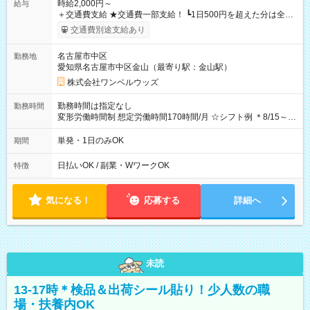
時給2,000円～
給与
＋交通費支給 ★交通費一部支給！ ┗1日500円を超えた分は全額
支給！ ※往復500円以内の方は自己負担となります ★日払い
交通費別途支給あり
OK！（規定あり） ┗働いたその日に現金GET♪ お仕事後はコン
ビニATMから 日払い分を引き落とせます！ 【試用期間】試用
名古屋市中区
勤務地
期間なし
愛知県名古屋市中区金山（最寄り駅：金山駅）
株式会社ワンベルウッズ
勤務時間は指定なし
勤務時間
変形労働時間制 想定労働時間170時間/月 ☆シフト例 ＊8/15～
10/26 全日共通 08：00～12：00 17：00～21：00 ＊8/31
～9/19のみ下記シフトもあります！ 12：00～16：00 ＊9/6～
単発・1日のみOK
期間
10/6、10/11～26のみ下記シフトもあります！ 07：00～11：
00
日払いOK / 副業・WワークOK
特徴
気になる！
応募する
詳細へ
未読
13-17時＊検品＆出荷シール貼り！少人数の職
場・扶養内OK