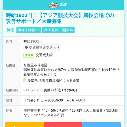
未読
時給1900円！【アジア競技大会】競技会場での
設営サポート／大量募集
派遣
職種未経験OK
WEB登録・面接OK
時給1900円
給与
交通費別途支給あり
交通費支給
交通費
名古屋市瑞穂区
勤務地
瑞穂運動場東駅から徒歩7分
/
瑞穂運動場西駅から徒歩10分
/
新瑞橋駅から徒歩10分
愛知県 名古屋市瑞穂区にある企業
9:00～18:00(実働:8時間) (休憩60分)
勤務時間
【急募】即日～2026/9/30 ★8月～OK！
期間
履歴書不要
/
40～50代活躍中
/
10名以上の大量募集
/
電話対応
特徴
なし
/
パソコンスキル不要