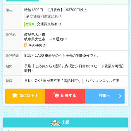
時給1300円 【月収例】193700円以上
給与
交通費別途支給あり
交通費支給有り
交通費
岐阜県大垣市
勤務地
岐阜県大垣市 ※車通勤OK
その他製造
8:15～17:00 ※表記のうち実働7時間45分です。
勤務時間
長期【ご応募から1週間以内(最短2日目)のスピード就業が可能】
期間
即日～
日払いOK
/
履歴書不要
/
電話対応なし
/
パソコンスキル不要
特徴
気になる！
応募する
詳細へ
未読