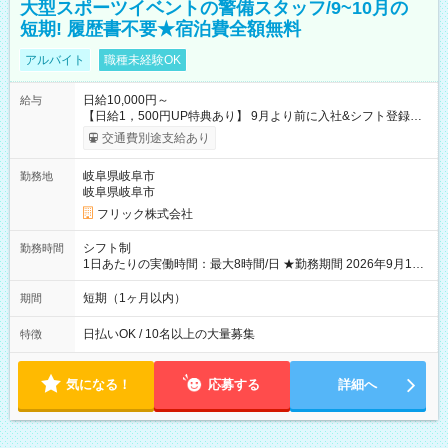
大型スポーツイベントの警備スタッフ/9~10月の
短期! 履歴書不要★宿泊費全額無料
アルバイト
職種未経験OK
日給10,000円～
給与
【日給1，500円UP特典あり】 9月より前に入社&シフト登録す
ると 期間中(9/16~10/23) の日給がUP! 日給1万1500円でしっか
交通費別途支給あり
り稼げます♪ 【試用期間】試用期間なし
岐阜県岐阜市
勤務地
岐阜県岐阜市
フリック株式会社
シフト制
勤務時間
1日あたりの実働時間：最大8時間/日 ★勤務期間 2026年9月16
日~2026年10月23日 短期勤務OK! 期間中フル勤務できる方優遇
※週3~5日勤務(勤務日数応相談) ※期間前から勤務スタートも可
短期（1ヶ月以内）
期間
能です! ★勤務時間 8:00~17:00(休憩1時間) ※現場により変動あ
り ※夜勤シフトあり
日払いOK / 10名以上の大量募集
特徴
気になる！
応募する
詳細へ