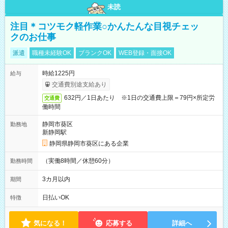
未読
注目＊コツモク軽作業○かんたんな目視チェッ
クのお仕事
派遣
職種未経験OK
ブランクOK
WEB登録・面接OK
時給1225円
給与
交通費別途支給あり
632円／1日あたり ※1日の交通費上限＝79円×所定労
交通費
働時間
静岡市葵区
勤務地
新静岡駅
静岡県静岡市葵区にある企業
（実働8時間／休憩60分）
勤務時間
3カ月以内
期間
日払いOK
特徴
気になる！
応募する
詳細へ