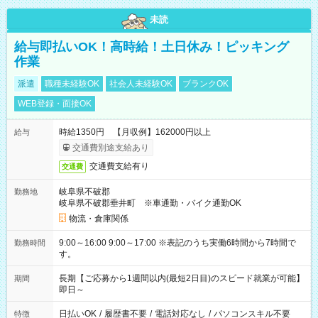
未読
給与即払いOK！高時給！土日休み！ピッキング
作業
派遣
職種未経験OK
社会人未経験OK
ブランクOK
WEB登録・面接OK
時給1350円 【月収例】162000円以上
給与
交通費別途支給あり
交通費支給有り
交通費
岐阜県不破郡
勤務地
岐阜県不破郡垂井町 ※車通勤・バイク通勤OK
物流・倉庫関係
9:00～16:00 9:00～17:00 ※表記のうち実働6時間から7時間で
勤務時間
す。
長期【ご応募から1週間以内(最短2日目)のスピード就業が可能】
期間
即日～
日払いOK
/
履歴書不要
/
電話対応なし
/
パソコンスキル不要
特徴