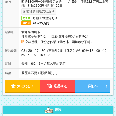
時給1300円+交通費規定支給 【月収例】月収22.8万円以上可
給与
能 時給1300円×8時間×22日
交通費別途支給あり
月額上限規定あり
交通費
20～25万円
月収例
愛知県岡崎市
勤務地
蒲郡駅から車26分
/
国府(愛知県)駅から車26分
空箱整理・仕分け作業（勤務地：岡崎市牧平町）
08：30～17：30※実働8時間 【休憩】合計60分 12：00～12：
勤務時間
50 15：00～15：10
長期 ※2～3ヶ月毎の契約更新
期間
履歴書不要
/
電話対応なし
特徴
気になる！
応募する
詳細へ
未読