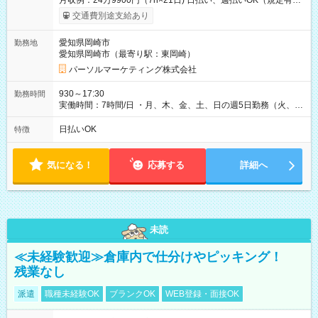
月収例：24万9900円（7h×21日) 日払い、週払いOK（規定有
り） 【試用期間】試用期間なし
交通費別途支給あり
愛知県岡崎市
勤務地
愛知県岡崎市（最寄り駅：東岡崎）
パーソルマーケティング株式会社
930～17:30
勤務時間
実働時間：7時間/日 ・月、木、金、土、日の週5日勤務（火、水
は固定休です／夏季、年末年始等、長期休暇有り！） ・ワンシ
フト！ 残業ほぼナシ（0～5h/月）
日払いOK
特徴
気になる！
応募する
詳細へ
未読
≪未経験歓迎≫倉庫内で仕分けやピッキング！
残業なし
派遣
職種未経験OK
ブランクOK
WEB登録・面接OK