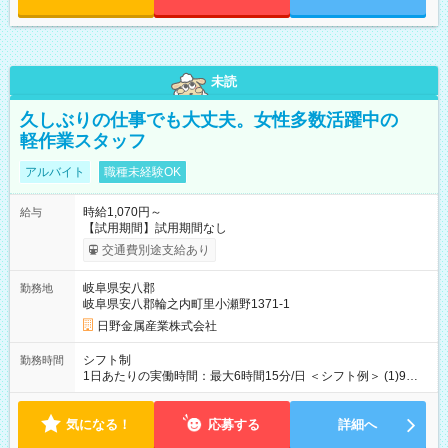
未読
久しぶりの仕事でも大丈夫。女性多数活躍中の
軽作業スタッフ
アルバイト
職種未経験OK
時給1,070円～
給与
【試用期間】試用期間なし
交通費別途支給あり
岐阜県安八郡
勤務地
岐阜県安八郡輪之内町里小瀬野1371-1
日野金属産業株式会社
シフト制
勤務時間
1日あたりの実働時間：最大6時間15分/日 ＜シフト例＞ (1)9時
15分～15時00分 (2)9時15分～16時00分 (3)9時15分～17時00分
気になる！
応募する
詳細へ