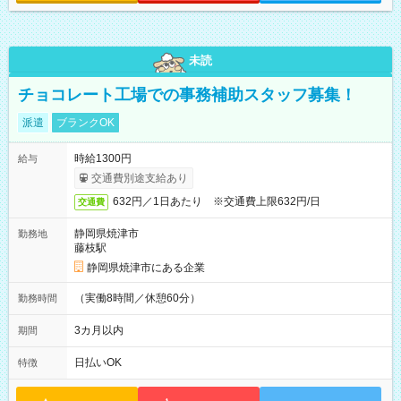
未読
チョコレート工場での事務補助スタッフ募集！
派遣
ブランクOK
時給1300円
給与
交通費別途支給あり
632円／1日あたり ※交通費上限632円/日
交通費
静岡県焼津市
勤務地
藤枝駅
静岡県焼津市にある企業
（実働8時間／休憩60分）
勤務時間
3カ月以内
期間
日払いOK
特徴