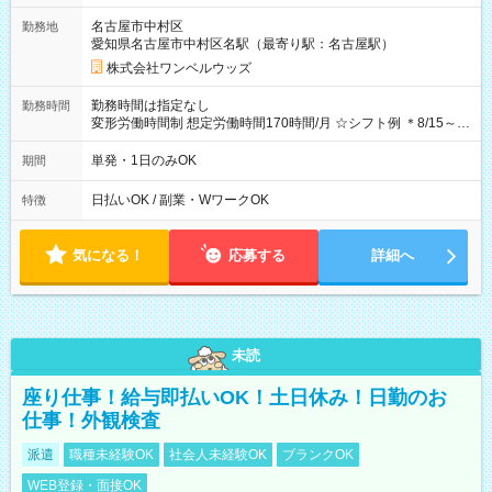
ビニATMから 日払い分を引き落とせます！ 【試用期間】試用
名古屋市中村区
勤務地
期間なし
愛知県名古屋市中村区名駅（最寄り駅：名古屋駅）
株式会社ワンベルウッズ
勤務時間は指定なし
勤務時間
変形労働時間制 想定労働時間170時間/月 ☆シフト例 ＊8/15～
10/26 全日共通 08：00～12：00 17：00～21：00 ＊8/31
～9/19のみ下記シフトもあります！ 12：00～16：00 ＊9/6～
単発・1日のみOK
期間
10/6、10/11～26のみ下記シフトもあります！ 07：00～11：
00
日払いOK / 副業・WワークOK
特徴
気になる！
応募する
詳細へ
未読
座り仕事！給与即払いOK！土日休み！日勤のお
仕事！外観検査
派遣
職種未経験OK
社会人未経験OK
ブランクOK
WEB登録・面接OK