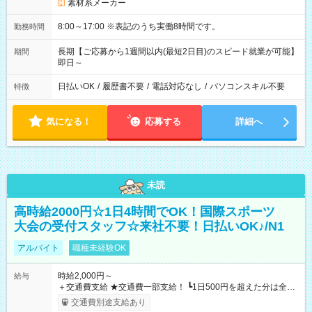
素材系メーカー
8:00～17:00 ※表記のうち実働8時間です。
勤務時間
長期【ご応募から1週間以内(最短2日目)のスピード就業が可能】
期間
即日～
日払いOK
/
履歴書不要
/
電話対応なし
/
パソコンスキル不要
特徴
気になる！
応募する
詳細へ
未読
高時給2000円☆1日4時間でOK！国際スポーツ
大会の受付スタッフ☆来社不要！日払いOK♪/N1
アルバイト
職種未経験OK
時給2,000円～
給与
＋交通費支給 ★交通費一部支給！ ┗1日500円を超えた分は全額
支給！ ※往復500円以内の方は自己負担となります ★日払い
交通費別途支給あり
OK！（規定あり） ┗働いたその日に現金GET♪ お仕事後はコン