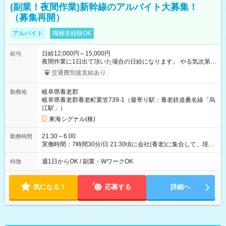
(副業！夜間作業)新幹線のアルバイト大募集！
（募集再開）
アルバイト
職種未経験OK
日給12,000円～15,000円
給与
夜間作業に1日出て頂いた場合の日給になります。 やる気次第で
どんどん昇給します！ 【試用期間】試用期間なし
交通費別途支給あり
岐阜県養老郡
勤務地
岐阜県養老郡養老町栗笠739-1（最寄り駅：養老鉄道桑名線「烏
江駅」）
東海シグナル(株)
21:30～6:00
勤務時間
実働時間：7時間30分/日 21:30頃に会社(養老)に集合して、現場
に行って、片付けが終わり次第解散となります。 おおよその目
安は4時半から5時半頃の解散が多いと思います。
週1日からOK / 副業・WワークOK
特徴
気になる！
応募する
詳細へ