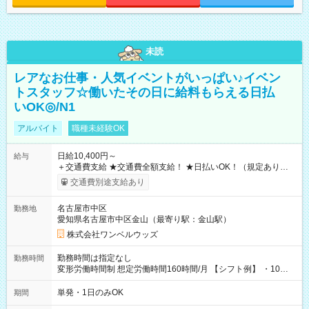
未読
レアなお仕事・人気イベントがいっぱい♪イベン
トスタッフ☆働いたその日に給料もらえる日払
いOK◎/N1
アルバイト
職種未経験OK
日給10,400円～
給与
＋交通費支給 ★交通費全額支給！ ★日払いOK！（規定あり） ┗
働いたその日に現金GET♪ お仕事後はコンビニATMから 日払
交通費別途支給あり
い分を引き落とせます！ 【試用期間】試用期間なし
名古屋市中区
勤務地
愛知県名古屋市中区金山（最寄り駅：金山駅）
株式会社ワンベルウッズ
勤務時間は指定なし
勤務時間
変形労働時間制 想定労働時間160時間/月 【シフト例】 ・10：
00～20：00
単発・1日のみOK
期間