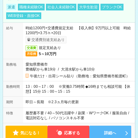
派遣
職種未経験OK
社会人未経験OK
大学生歓迎
ブランクOK
WEB登録・面接OK
時給1200円+交通費規定支給 【収入例】9万円以上可能 時給
給与
1200円×3.75ｈ×20日
交通費別途支給あり
規定支給あり
交通費
5～10万円
月収例
愛知県豊橋市
勤務地
豊橋駅から車19分
/
大清水駅から車10分
午後だけ・出荷シール貼り（勤務地：愛知県豊橋市船渡町）
13：00～17：00 ※実働3.75時間 ◆16時までも相談可能 【休
勤務時間
憩】15分 15：00～15：15
即日～長期 ※2.3ヵ月毎の更新
期間
履歴書不要
/
40～50代活躍中
/
副業・WワークOK
/
服装自由
/
特徴
電話対応なし
/
パソコンスキル不要
気になる！
応募する
詳細へ