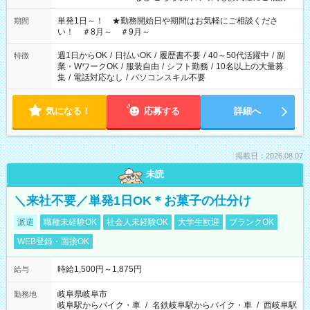
ださい！
単発1日～！ ★勤務開始日や期間はお気軽にご相談くださ
期間
い！ ＃8月～ ＃9月～
週1日からOK
/
日払いOK
/
履歴書不要
/
40～50代活躍中
/
副
特徴
業・WワークOK
/
服装自由
/
シフト勤務
/
10名以上の大量募
集
/
電話対応なし
/
パソコンスキル不要
気になる！
応募する
詳細へ
掲載日：2026.08.07
未読
＼来社不要／単発1日OK＊お菓子の仕分け
派遣
職種未経験OK
社会人未経験OK
大学生歓迎
ブランクOK
WEB登録・面接OK
時給1,500円～1,875円
給与
岐阜県岐阜市
勤務地
岐阜駅からバイク・車
/
名鉄岐阜駅からバイク・車
/
西岐阜駅