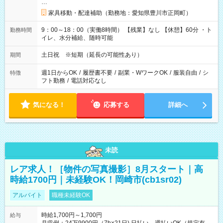
…
家具移動・配達補助（勤務地：愛知県豊川市正岡町）
9：00～18：00（実働8時間） 【残業】なし 【休憩】60分 ・ト
勤務時間
イレ、水分補給、随時可能
土日祝 ※短期（延長の可能性あり）
期間
週1日からOK
/
履歴書不要
/
副業・WワークOK
/
服装自由
/
シ
特徴
フト勤務
/
電話対応なし
気になる！
応募する
詳細へ
未読
レア求人！［物件の写真撮影］8月スタート｜高
時給1700円｜未経験OK！岡崎市(cb1sr02)
アルバイト
職種未経験OK
時給1,700円～1,700円
給与