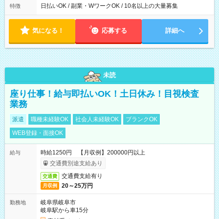
日払いOK / 副業・WワークOK / 10名以上の大量募集
特徴
気になる！
応募する
詳細へ
未読
座り仕事！給与即払いOK！土日休み！目視検査
業務
派遣
職種未経験OK
社会人未経験OK
ブランクOK
WEB登録・面接OK
時給1250円 【月収例】200000円以上
給与
交通費別途支給あり
交通費支給有り
交通費
20～25万円
月収例
岐阜県岐阜市
勤務地
岐阜駅から車15分