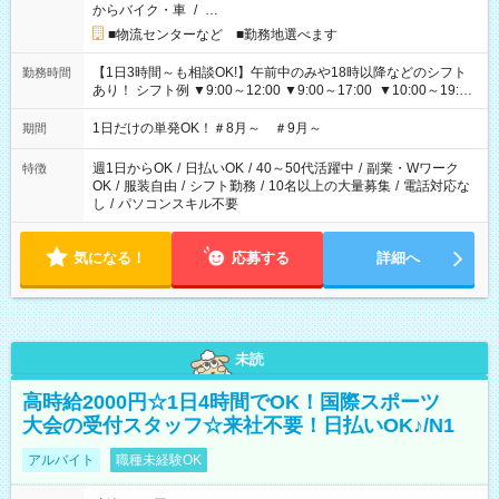
からバイク・車
/
…
■物流センターなど ■勤務地選べます
【1日3時間～も相談OK!】午前中のみや18時以降などのシフト
勤務時間
あり！ シフト例 ▼9:00～12:00 ▼9:00～17:00 ▼10:00～19:00
▼18:00～21:00
1日だけの単発OK！＃8月～ ＃9月～
期間
週1日からOK
/
日払いOK
/
40～50代活躍中
/
副業・Wワーク
特徴
OK
/
服装自由
/
シフト勤務
/
10名以上の大量募集
/
電話対応な
し
/
パソコンスキル不要
気になる！
応募する
詳細へ
未読
高時給2000円☆1日4時間でOK！国際スポーツ
大会の受付スタッフ☆来社不要！日払いOK♪/N1
アルバイト
職種未経験OK