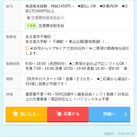
無資格未経験：時給1450円～ ■週払いOK ■扶養内OK ■日
給与
収1万1600円以上
交通費別途支給あり
交通費全額支給
交通費
名古屋市千種区
勤務地
名古屋大学駅
/
千種駅
/
東山公園(愛知県)駅
/
…
≪自宅からドアtoドアで30分以内！≫ご希望の勤務地を紹介
します。
9:00～18:00（休憩60分） ■ご希望があれば下記シフトもOK！
勤務時間
早番 7:00～16:00 遅番 10:00～19:00 夜勤 16:30～翌9:30 「家族
と休みを合わせたい」 「余裕を持って夕飯の準備がしたい」
「できれば残業はしたくない」 など、ご希望を教えてください
【8月中のスタートOK！急募！】2カ月～ ■ご応募から最短2～
期間
ね。 ※Wワーク希望の方へ 今ご覧のお仕事で希望する勤務時間
3日後に就業が可能です！
と、もう1つのお仕事の勤務時間。 合計で週40時間を超える場
合は応募できません。
履歴書不要
/
40～50代活躍中
/
服装自由
/
シフト勤務
/
10名以
特徴
上の大量募集
/
電話対応なし
/
パソコンスキル不要
気になる！
応募する
詳細へ
掲載日：2026.08.10