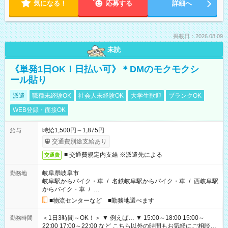
気になる！
応募する
詳細へ
掲載日：2026.08.09
未読
《単発1日OK！日払い可》＊DMのモクモクシ
ール貼り
派遣
職種未経験OK
社会人未経験OK
大学生歓迎
ブランクOK
WEB登録・面接OK
時給1,500円～1,875円
給与
交通費別途支給あり
■ 交通費規定内支給 ※派遣先による
交通費
岐阜県岐阜市
勤務地
岐阜駅からバイク・車
/
名鉄岐阜駅からバイク・車
/
西岐阜駅
からバイク・車
/
…
■物流センターなど ■勤務地選べます
＜1日3時間～OK！＞ ▼ 例えば… ▼ 15:00～18:00 15:00～
勤務時間
22:00 17:00～22:00 など こちら以外の時間もお気軽にご相談く