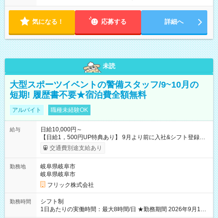
気になる！
応募する
詳細へ
未読
大型スポーツイベントの警備スタッフ/9~10月の
短期! 履歴書不要★宿泊費全額無料
アルバイト
職種未経験OK
日給10,000円～
給与
【日給1，500円UP特典あり】 9月より前に入社&シフト登録す
ると 期間中(9/16~10/23) の日給がUP! 日給1万1500円でしっか
交通費別途支給あり
り稼げます♪ 【試用期間】試用期間なし
岐阜県岐阜市
勤務地
岐阜県岐阜市
フリック株式会社
シフト制
勤務時間
1日あたりの実働時間：最大8時間/日 ★勤務期間 2026年9月16
日~2026年10月23日 短期勤務OK! 期間中フル勤務できる方優遇