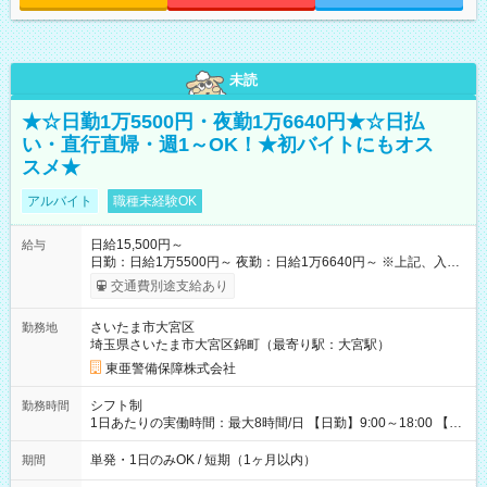
未読
★☆日勤1万5500円・夜勤1万6640円★☆日払
い・直行直帰・週1～OK！★初バイトにもオス
スメ★
アルバイト
職種未経験OK
日給15,500円～
給与
日勤：日給1万5500円～ 夜勤：日給1万6640円～ ※上記、入社
祝手当4000円含む(25勤務まで) ┗新任研修の終了から100日以内
交通費別途支給あり
┗規定あり ／ 経験や年齢を問わず、 頑張った方全員に支給され
ます！ ＼ ■日給保証あり！ お仕事が早く終わっても、 その日の
さいたま市大宮区
勤務地
日給は全額支給！ ■月22日以上勤務すると… 日給1000円UP！ ■
埼玉県さいたま市大宮区錦町（最寄り駅：大宮駅）
日払い・週払い・前払いOK！ 給与即時払いサービス『クリア
(CRIA)』で 最短当日にコンビニATMから 現金で給与を受け取れ
東亜警備保障株式会社
ます♪ ※稼働分・規定あり ■法定研修(7h×3日間)中も 手当をしっ
かり【3万円】支給！ ┗研修手当の一部(9，000円)は手渡しで支
シフト制
勤務時間
給 ┗昼食代も別途支給(500円×3日間） ┗研修期間中も交通費全
1日あたりの実働時間：最大8時間/日 【日勤】9:00～18:00 【夜
額支給 【試用期間】試用期間なし
勤】20:00～翌5:00 ・【日勤のみ】【夜勤のみ】もOK♪ ・自分
の都合に合わせて稼げます◎ ・シフトの申告は電話・メールで
単発・1日のみOK / 短期（1ヶ月以内）
期間
OK♪ ┗お仕事したい日を電話かメールで連絡！ ★週5勤務や、プ