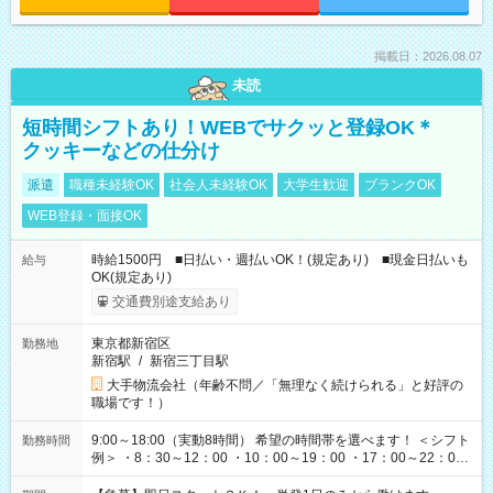
掲載日：2026.08.07
未読
短時間シフトあり！WEBでサクッと登録OK＊
クッキーなどの仕分け
派遣
職種未経験OK
社会人未経験OK
大学生歓迎
ブランクOK
WEB登録・面接OK
時給1500円 ■日払い・週払いOK！(規定あり) ■現金日払いも
給与
OK(規定あり)
交通費別途支給あり
東京都新宿区
勤務地
新宿駅
/
新宿三丁目駅
大手物流会社（年齢不問／「無理なく続けられる」と好評の
職場です！）
9:00～18:00（実動8時間） 希望の時間帯を選べます！ ＜シフト
勤務時間
例＞ ・8：30～12：00 ・10：00～19：00 ・17：00～22：00
・13：00～22：00 ・22：00～翌6：00 など