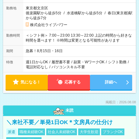
東京都文京区
勤務地
後楽園駅から徒歩5分
/
水道橋駅から徒歩5分
/
春日(東京都)駅
から徒歩7分
株式会社ライブパワー
＜シフト例＞ 7:00～23:00 13:30～22:00 上記の時間から好きな
勤務時間
時間を選べます！ ※時間は変更となる可能性があります
急募！8月15日・16日
期間
週1日からOK
/
履歴書不要
/
副業・WワークOK
/
シフト勤務
/
特徴
電話対応なし
/
パソコンスキル不要
気になる！
応募する
詳細へ
掲載日：2026.08.08
未読
＼来社不要／単発1日OK＊文房具の仕分け
派遣
職種未経験OK
社会人未経験OK
大学生歓迎
ブランクOK