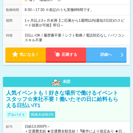
8:30～17:30 ※表記のうち実働8時間です。
勤務時間
1ヶ月以上3ヶ月未満【ご応募から1週間以内(最短2日目)のスピ
期間
ード就業が可能】即日～
日払いOK
/
履歴書不要
/
シフト勤務
/
電話対応なし
/
パソコン
特徴
スキル不要
気になる！
応募する
詳細へ
未読
人気イベントも！好きな場所で働けるイベント
スタッフ☆来社不要！働いたその日に給料もら
える日払い/T1
アルバイト
職種未経験OK
日給13,000円～
給与
＋交通費支給 ★交通費全額支給！ ┗案件により規定あり ★日払