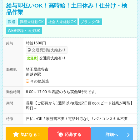
給与即払いOK！高時給！土日休み！仕分け・検
品作業
派遣
職種未経験OK
社会人未経験OK
ブランクOK
WEB登録・面接OK
時給1600円
給与
交通費別途支給あり
交通費支給有り
交通費
埼玉県越谷市
勤務地
新越谷駅
その他製造
8:00～17:00 ※表記のうち実働8時間です。
勤務時間
長期【ご応募から1週間以内(最短2日目)のスピード就業が可能】
期間
即日～
日払いOK
/
履歴書不要
/
電話対応なし
/
パソコンスキル不要
特徴
気になる！
応募する
詳細へ