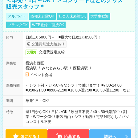
＜単発＊1日～OK！＞コンサートなどのグッズ
販売スタッフ＊
アルバイト
職種未経験OK
社会人未経験OK
大学生歓迎
ブランクOK
WEB登録・面接OK
日給1万5000円～ ■最大で日給2万8500円！
給与
交通費別途支給あり
交通費規定支給
交通費
横浜市西区
勤務地
横浜駅
/
みなとみらい駅
/
西横浜駅
/
…
イベント会場
＜シフト例＞ いろいろなシフトで働けます！ ■7:00-24:00
勤務時間
■8:00-21:00 ■9:00-21:00 ■18:00-翌7:00 ■20:30-翌11:00 など
単発1日～OK!
期間
週1日からOK
/
日払いOK
/
履歴書不要
/
40～50代活躍中
/
副
特徴
業・WワークOK
/
服装自由
/
シフト勤務
/
電話対応なし
/
パソ
コンスキル不要
気になる！
応募する
詳細へ