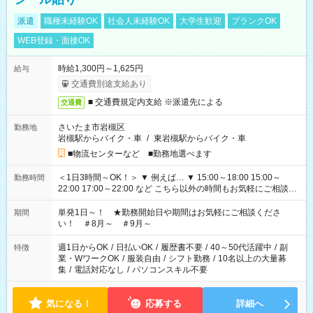
派遣
職種未経験OK
社会人未経験OK
大学生歓迎
ブランクOK
WEB登録・面接OK
時給1,300円～1,625円
給与
交通費別途支給あり
■ 交通費規定内支給 ※派遣先による
交通費
さいたま市岩槻区
勤務地
岩槻駅からバイク・車
/
東岩槻駅からバイク・車
■物流センターなど ■勤務地選べます
＜1日3時間～OK！＞ ▼ 例えば… ▼ 15:00～18:00 15:00～
勤務時間
22:00 17:00～22:00 など こちら以外の時間もお気軽にご相談く
ださい！
単発1日～！ ★勤務開始日や期間はお気軽にご相談くださ
期間
い！ ＃8月～ ＃9月～
週1日からOK
/
日払いOK
/
履歴書不要
/
40～50代活躍中
/
副
特徴
業・WワークOK
/
服装自由
/
シフト勤務
/
10名以上の大量募
集
/
電話対応なし
/
パソコンスキル不要
気になる！
応募する
詳細へ