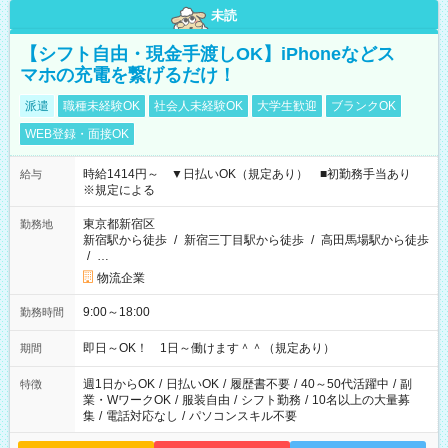
未読
【シフト自由・現金手渡しOK】iPhoneなどス
マホの充電を繋げるだけ！
派遣
職種未経験OK
社会人未経験OK
大学生歓迎
ブランクOK
WEB登録・面接OK
時給1414円～ ▼日払いOK（規定あり） ■初勤務手当あり
給与
※規定による
東京都新宿区
勤務地
新宿駅から徒歩
/
新宿三丁目駅から徒歩
/
高田馬場駅から徒歩
/
…
物流企業
9:00～18:00
勤務時間
即日～OK！ 1日～働けます＾＾（規定あり）
期間
週1日からOK
/
日払いOK
/
履歴書不要
/
40～50代活躍中
/
副
特徴
業・WワークOK
/
服装自由
/
シフト勤務
/
10名以上の大量募
集
/
電話対応なし
/
パソコンスキル不要