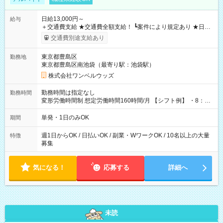
日給13,000円～
給与
＋交通費支給 ★交通費全額支給！ ┗案件により規定あり ★日払
いOK！（規定あり） ┗働いたその日に現金GET♪ お仕事後はコ
交通費別途支給あり
ンビニATMから 日払い分を引き落とせます！ 【試用期間】試
用期間なし
東京都豊島区
勤務地
東京都豊島区南池袋（最寄り駅：池袋駅）
株式会社ワンベルウッズ
勤務時間は指定なし
勤務時間
変形労働時間制 想定労働時間160時間/月 【シフト例】 ・8：00
～21：00
単発・1日のみOK
期間
週1日からOK / 日払いOK / 副業・WワークOK / 10名以上の大量
特徴
募集
気になる！
応募する
詳細へ
未読