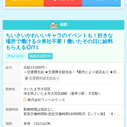
未読
ちいさいかわいいキャラのイベントも！好きな
場所で働ける☆来社不要！働いたその日に給料
もらえる◎/T1
アルバイト
職種未経験OK
日給13,000円～
給与
＋交通費支給 ★交通費全額支給！ ┗案件により規定あり ★日払
いOK！（規定あり） ┗働いたその日に現金GET♪ お仕事後はコ
交通費別途支給あり
ンビニATMから 日払い分を引き落とせます！ 【試用期間】試
用期間なし
さいたま市大宮区
勤務地
埼玉県さいたま市大宮区錦町（最寄り駅：大宮駅）
株式会社ワンベルウッズ
勤務時間は指定なし
勤務時間
変形労働時間制 想定労働時間160時間/月 【シフト例】 ・8：00
～21：00
単発・1日のみOK
期間