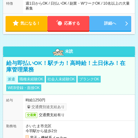
ライベートの予定に 合わせて好きな時など、自由に働けます
週1日からOK / 日払いOK / 副業・WワークOK / 10名以上の大量
特徴
募集
気になる！
応募する
詳細へ
未読
給与即払いOK！駅チカ！高時給！土日休み！在
庫管理業務
派遣
職種未経験OK
社会人未経験OK
ブランクOK
WEB登録・面接OK
時給1250円
給与
交通費別途支給あり
交通費支給有り
交通費
さいたま市北区
勤務地
今羽駅から徒歩2分
電子・機械系メーカー