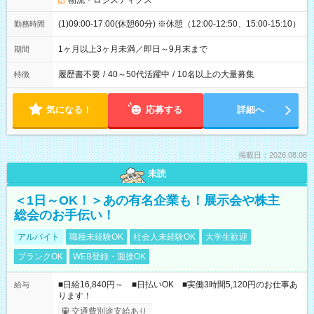
物流・ロジスティクス
(1)09:00-17:00(休憩60分) ※休憩（12:00-12:50、15:00-15:10）
勤務時間
1ヶ月以上3ヶ月未満／即日～9月末まで
期間
履歴書不要
/
40～50代活躍中
/
10名以上の大量募集
特徴
気になる！
応募する
詳細へ
掲載日：2026.08.08
未読
＜1日～OK！＞あの有名企業も！展示会や株主
総会のお手伝い！
アルバイト
職種未経験OK
社会人未経験OK
大学生歓迎
ブランクOK
WEB登録・面接OK
■日給16,840円～ ■日払いOK ■実働3時間5,120円のお仕事あ
給与
ります！
交通費別途支給あり