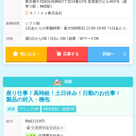
東京都千代田区内神田2丁目14番12号 星屋第六ビル402号（最
寄り駅：神田駅）
Ａｌｌｅｙ株式会社
シフト制
勤務時間
1日あたりの実働時間：最大5時間/日 11:00-19:00 └1日あたりの
実働時間：1-5時間 └上記の時間帯内であれば、いつでも勤務可
能！ └平日・土曜日の中で、お好きな曜日でご勤務いただけま
週1日からOK / 日払いOK / 副業・WワークOK
特徴
す！ 【シフト例】 ・11:00～14:00 ・16:30～19:00 ・13:00～
18:00 などのように、自由な働き方が可能なお仕事です！
気になる！
応募する
詳細へ
未読
座り仕事！高時給！土日休み！日勤のお仕事！
製品の封入・梱包
派遣
ブランクOK
WEB登録・面接OK
時給1310円
給与
交通費別途支給あり
交通費支給有り
交通費