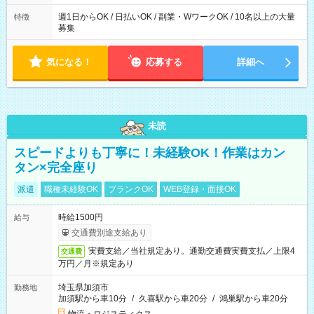
週1日からOK / 日払いOK / 副業・WワークOK / 10名以上の大量
特徴
募集
気になる！
応募する
詳細へ
未読
スピードよりも丁寧に！未経験OK！作業はカン
タン×完全座り
派遣
職種未経験OK
ブランクOK
WEB登録・面接OK
時給1500円
給与
交通費別途支給あり
実費支給／当社規定あり。通勤交通費実費支払／上限4
交通費
万円／月※規定あり
埼玉県加須市
勤務地
加須駅から車10分
/
久喜駅から車20分
/
鴻巣駅から車20分