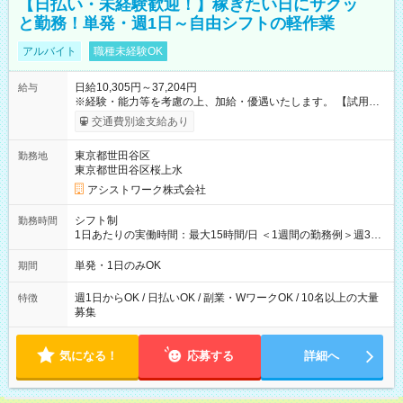
【日払い・未経験歓迎！】稼ぎたい日にサクッ
と勤務！単発・週1日～自由シフトの軽作業
アルバイト
職種未経験OK
日給10,305円～37,204円
給与
※経験・能力等を考慮の上、加給・優遇いたします。 【試用期
間】試用期間なし
交通費別途支給あり
東京都世田谷区
勤務地
東京都世田谷区桜上水
アシストワーク株式会社
シフト制
勤務時間
1日あたりの実働時間：最大15時間/日 ＜1週間の勤務例＞週3回
勤務 勤務：月・水・金 休み：火・木・土・日 好きな時にお仕事
可能です！ ※1日あたりの最大実働時間は日勤、夜勤共に勤務し
単発・1日のみOK
期間
た時間になります。
週1日からOK / 日払いOK / 副業・WワークOK / 10名以上の大量
特徴
募集
気になる！
応募する
詳細へ