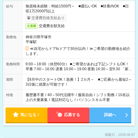
無資格未経験：時給1500円～ ■週払いOK ■扶養内OK ■日
給与
収1万2000円以上
交通費別途支給あり
交通費全額支給
交通費
神奈川県平塚市
勤務地
平塚駅
≪自宅からドアtoドアで30分以内！≫ご希望の勤務地を紹介
します。
9:00～18:00（休憩60分） ■ご希望があれば下記シフトもOK！
勤務時間
早番 7:00～16:00 遅番 10:00～19:00 夜勤 16:30～翌9:30 「家族
と休みを合わせたい」 「余裕を持って夕飯の準備がしたい」
「できれば残業はしたくない」 など、ご希望を教えてください
【8月中のスタートOK！急募！】2カ月～ ■ご応募から最短2～
期間
ね。 ※Wワーク希望の方へ 今ご覧のお仕事で希望する勤務時間
3日後に就業が可能です！
と、もう1つのお仕事の勤務時間。 合計で週40時間を超える場
合は応募できません。
履歴書不要
/
40～50代活躍中
/
服装自由
/
シフト勤務
/
10名以
特徴
上の大量募集
/
電話対応なし
/
パソコンスキル不要
気になる！
応募する
詳細へ
掲載日：2026.08.07