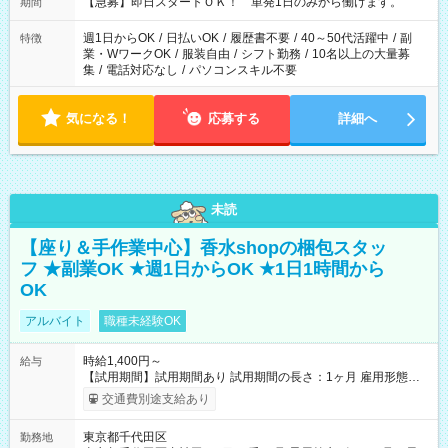
【急募】即日スタートＯＫ！ 単発1日のみから働けます。
期間
週1日からOK
/
日払いOK
/
履歴書不要
/
40～50代活躍中
/
副
特徴
業・WワークOK
/
服装自由
/
シフト勤務
/
10名以上の大量募
集
/
電話対応なし
/
パソコンスキル不要
気になる！
応募する
詳細へ
未読
【座り＆手作業中心】香水shopの梱包スタッ
フ ★副業OK ★週1日からOK ★1日1時間から
OK
アルバイト
職種未経験OK
時給1,400円～
給与
【試用期間】試用期間あり 試用期間の長さ：1ヶ月 雇用形態、
給与は本採用時と同じです。
交通費別途支給あり
東京都千代田区
勤務地