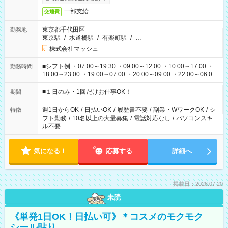
一部支給
交通費
東京都千代田区
勤務地
東京駅
/
水道橋駅
/
有楽町駅
/
…
株式会社マッシュ
■シフト例 ・07:00～19:30 ・09:00～12:00 ・10:00～17:00 ・
勤務時間
18:00～23:00 ・19:00～07:00 ・20:00～09:00 ・22:00～06:00
etc ★最短で3時間で5,120円のお仕事から 15時間で2万円近く稼
げるお仕事も！ ご希望のお時間に合わせてご紹介！ ※シフトは
■１日のみ・1回だけお仕事OK！
期間
現場によって異なります。 ※勿論、休憩時間はあるのでご安心
ください！
週1日からOK
/
日払いOK
/
履歴書不要
/
副業・WワークOK
/
シ
特徴
フト勤務
/
10名以上の大量募集
/
電話対応なし
/
パソコンスキ
ル不要
気になる！
応募する
詳細へ
掲載日：2026.07.20
未読
《単発1日OK！日払い可》＊コスメのモクモク
シール貼り