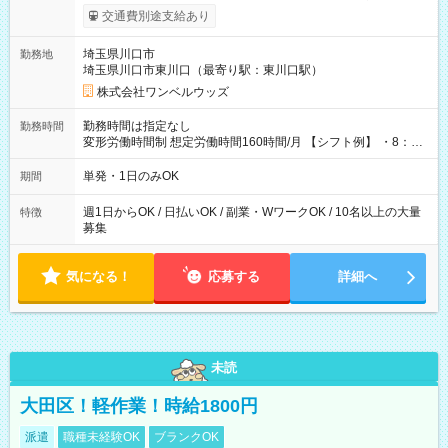
いOK！（規定あり） ┗働いたその日に現金GET♪ お仕事後はコ
交通費別途支給あり
ンビニATMから 日払い分を引き落とせます！ 【試用期間】試
用期間なし
埼玉県川口市
勤務地
埼玉県川口市東川口（最寄り駅：東川口駅）
株式会社ワンベルウッズ
勤務時間は指定なし
勤務時間
変形労働時間制 想定労働時間160時間/月 【シフト例】 ・8：00
～21：00
単発・1日のみOK
期間
週1日からOK / 日払いOK / 副業・WワークOK / 10名以上の大量
特徴
募集
気になる！
応募する
詳細へ
未読
大田区！軽作業！時給1800円
派遣
職種未経験OK
ブランクOK