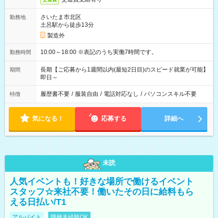
さいたま市北区
勤務地
土呂駅から徒歩13分
製造外
10:00～18:00 ※表記のうち実働7時間です。
勤務時間
長期【ご応募から1週間以内(最短2日目)のスピード就業が可能】
期間
即日～
履歴書不要
/
服装自由
/
電話対応なし
/
パソコンスキル不要
特徴
気になる！
応募する
詳細へ
未読
人気イベントも！好きな場所で働けるイベント
スタッフ☆来社不要！働いたその日に給料もら
える日払い/T1
アルバイト
職種未経験OK