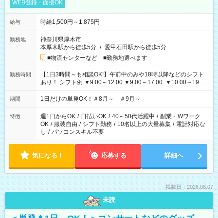
WEB登録・面接OK
時給1,500円～1,875円
給与
神奈川県厚木市
勤務地
本厚木駅から徒歩5分
/
愛甲石田駅から徒歩5分
■物流センターなど ■勤務地選べます
【1日3時間～も相談OK!】午前中のみや18時以降などのシフト
勤務時間
あり！ シフト例 ▼9:00～12:00 ▼9:00～17:00 ▼10:00～19:00
▼18:00～21:00
1日だけの単発OK！＃8月～ ＃9月～
期間
週1日からOK
/
日払いOK
/
40～50代活躍中
/
副業・Wワーク
特徴
OK
/
服装自由
/
シフト勤務
/
10名以上の大量募集
/
電話対応な
し
/
パソコンスキル不要
気になる！
応募する
詳細へ
掲載日：2026.08.07
未読