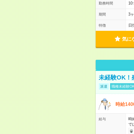
1
勤務時間
3
期間
日
特徴
気に
未経験OK！
派遣
職種未経験O
時給14
時
給与
で