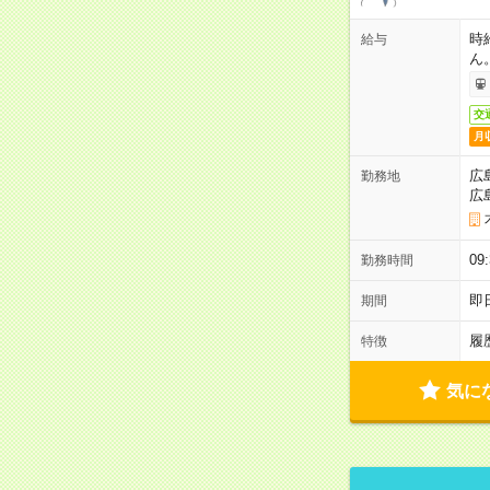
時
給与
ん
交
月
広
勤務地
広
0
勤務時間
即
期間
履
特徴
気に