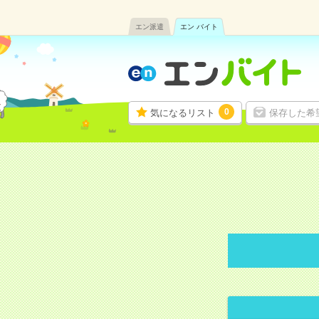
エン派遣
エン バイト
0
気になるリスト
保存した希