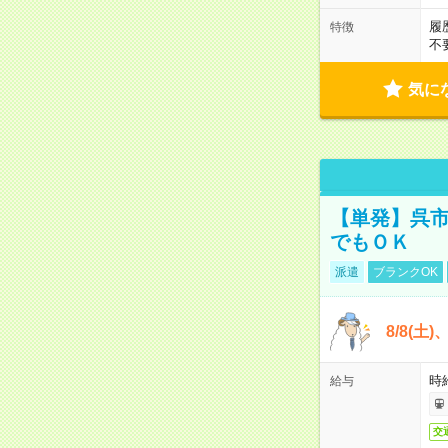
履
特徴
不
気に
【単発】呉市
でもＯＫ
派遣
ブランクOK
8/8(土
時給
給与
交