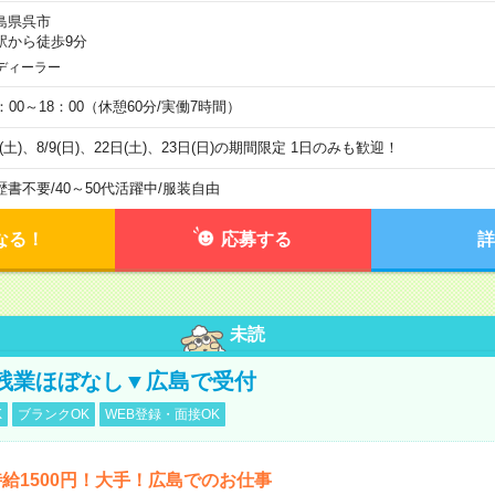
島県呉市
駅から徒歩9分
ディーラー
0：00～18：00（休憩60分/実働7時間）
8(土)、8/9(日)、22日(土)、23日(日)の期間限定 1日のみも歓迎！
歴書不要
/
40～50代活躍中
/
服装自由
なる！
応募する
詳
未読
残業ほぼなし▼広島で受付
K
ブランクOK
WEB登録・面接OK
給1500円！大手！広島でのお仕事