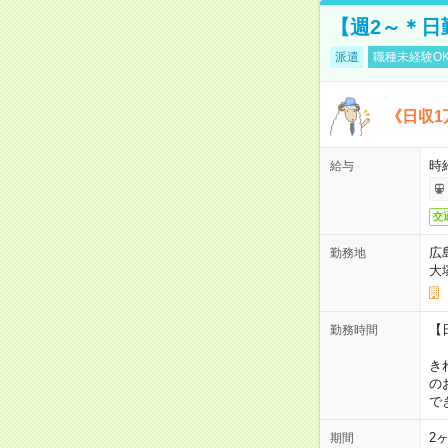
【週2～＊日
派遣
職種未経験O
《日収1
時
給与
交
広
勤務地
大
【
勤務時間
1
き
の
で
2
期間