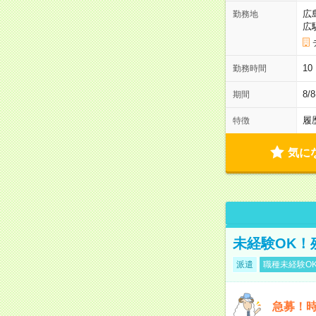
広
勤務地
広
1
勤務時間
8/
期間
履
特徴
気に
未経験OK！
派遣
職種未経験O
急募！時