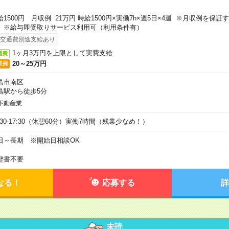
給1500円 月収例 21万円 時給1500円×実働7h×週5日×4週 ※月収例を保
。※給与即受取りサービス利用可（利用条件有）
交通費別途支給あり
1ヶ月3万円を上限として実費支給
通費
20～25万円
収例
島市南区
島駅から徒歩5分
不動産業
9:30-17:30（休憩60分）実働7時間（残業少なめ！）
日～長期 ※開始日相談OK
歴書不要
なる！
応募する
詳
未読