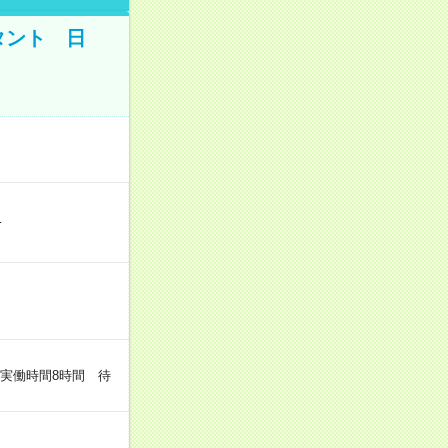
タント 日
…
（実働時間8時間 待