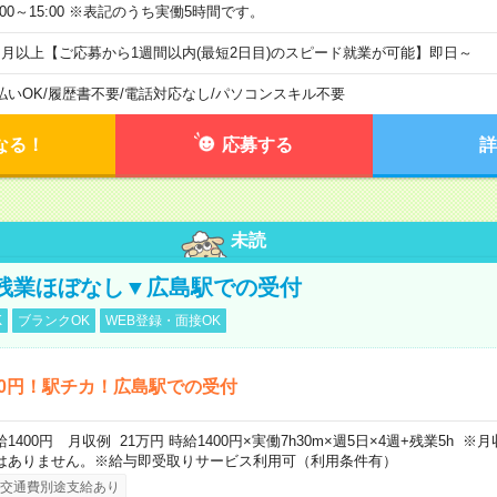
0:00～15:00 ※表記のうち実働5時間です。
ヶ月以上【ご応募から1週間以内(最短2日目)のスピード就業が可能】即日～
払いOK
/
履歴書不要
/
電話対応なし
/
パソコンスキル不要
なる！
応募する
詳
未読
残業ほぼなし▼広島駅での受付
K
ブランクOK
WEB登録・面接OK
00円！駅チカ！広島駅での受付
給1400円 月収例 21万円 時給1400円×実働7h30m×週5日×4週+残業5h 
はありません。※給与即受取りサービス利用可（利用条件有）
交通費別途支給あり