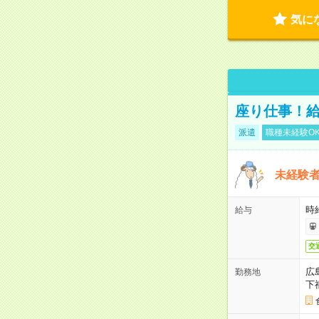
気に
座り仕事！給
派遣
職種未経験O
未経験
時給
給与
交
広
勤務地
下