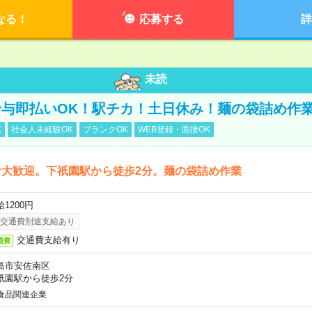
なる！
応募する
詳
未読
与即払いOK！駅チカ！土日休み！麺の袋詰め作
K
社会人未経験OK
ブランクOK
WEB登録・面接OK
者大歓迎。下祇園駅から徒歩2分。麺の袋詰め作業
1200円
交通費別途支給あり
交通費支給有り
通費
島市安佐南区
祇園駅から徒歩2分
食品関連企業