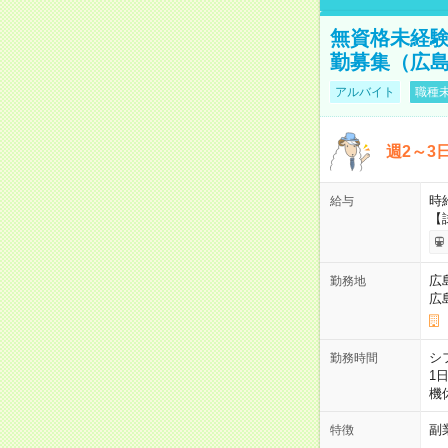
無資格未経験
勤募集（広
アルバイト
職種未
週2～3
時給
給与
【
広
勤務地
広
シ
勤務時間
1
機
副
特徴