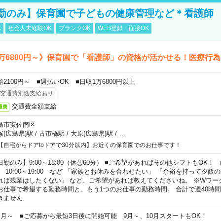
勤のみ】保育園で子どもの健康管理など＊看護師
K
社会人未経験OK
ブランクOK
WEB登録・面接OK
万6800円～》保育園で「看護師」の資格が活かせる！医療行
給2100円～ ■週払いOK ■日収1万6800円以上
交通費別途支給あり
交通費全額支給
通費
島市安佐南区
塚(広島県)駅
/
古市橋駅
/
大原(広島県)駅
/
…
【自宅からドアtoドアで30分以内】お近くの保育園でのお仕事です！
日勤のみ】9:00～18:00（休憩60分） ■ご希望があればその他シフトもOK！ （例）
0:00～19:00 など 「家族とお休みを合わせたい」 「余裕を持って夕飯
れば残業はしたくない」 など、ご希望があれば教えてくださいね。 ※Wワー
お仕事で希望する勤務時間と、もう1つのお仕事の勤務時間。 合計で週40時
きません
ヶ月～ ■ご応募から最短3日後に開始可能 9月～、10月スタートもOK！