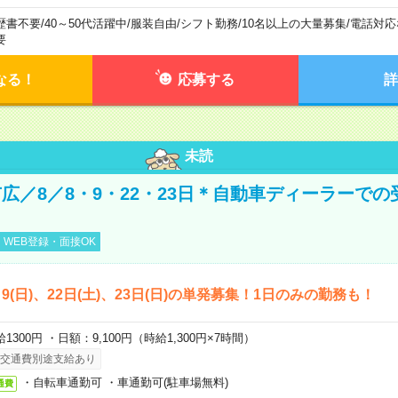
歴書不要
/
40～50代活躍中
/
服装自由
/
シフト勤務
/
10名以上の大量募集
/
電話対応
要
なる！
応募する
詳
未読
広／8／8・9・22・23日＊自動車ディーラーでの
WEB登録・面接OK
)、9(日)、22日(土)、23日(日)の単発募集！1日のみの勤務も！
1300円 ・日額：9,100円（時給1,300円×7時間）
交通費別途支給あり
・自転車通勤可 ・車通勤可(駐車場無料)
通費