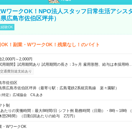
WワークOK！NPO法人スタッフ日常生活アシス
島県広島市佐伯区坪井）
経験OK
日OK！副業・WワークOK！残業なし！のバイト
2,000円～2,000円
試用期間】試用期間あり 試用期間の長さ：3ヶ月 雇用形態、給与は本採用時
交通費別途支給あり
島市佐伯区
島県広島市佐伯区坪井（最寄り駅：広島電鉄2系統宮島線 楽々園駅）
（特定）広域協会 CILあき
フト制
日あたりの実働時間：最大8時間/日 シフト例 勤務時間（日勤）・8時～18時 
休憩2時間）（日勤1回あたりの給与 2万円）
業・WワークOK