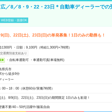
広／8／8・9・22・23日＊自動車ディーラーでの
WEB登録・面接OK
)、9(日)、22日(土)、23日(日)の単発募集！1日のみの勤務も！
1300円 ・日額：9,100円（時給1,300円×7時間）
交通費別途支給あり
・自転車通勤可 ・車通勤可(駐車場無料)
通費
島県呉市
駅から徒歩9分
ディーラー
0：00～18：00（休憩60分/実働7時間）
8(土)、8/9(日)、22日(土)、23日(日)の期間限定 1日のみも歓迎！
歴書不要
/
40～50代活躍中
/
服装自由