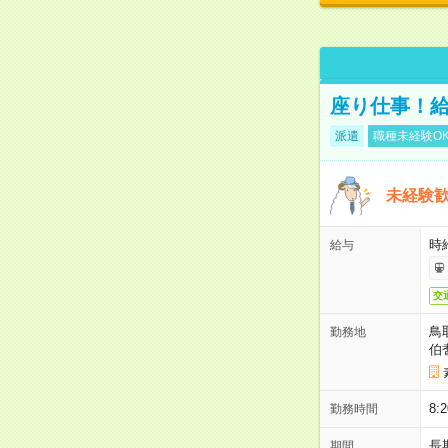
座り仕事！給
派遣
職種未経験O
未経験
時給
給与
交
鳥
勤務地
伯
8
勤務時間
長
期間