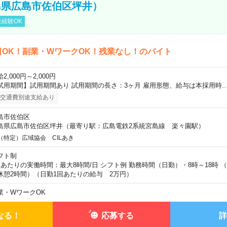
島県広島市佐伯区坪井）
経験OK
日OK！副業・WワークOK！残業なし！のバイト
2,000円～2,000円
試用期間】試用期間あり 試用期間の長さ：3ヶ月 雇用形態、給与は本採用時
交通費別途支給あり
島市佐伯区
島県広島市佐伯区坪井（最寄り駅：広島電鉄2系統宮島線 楽々園駅）
（特定）広域協会 CILあき
フト制
日あたりの実働時間：最大8時間/日 シフト例 勤務時間（日勤）・8時～18時 
休憩2時間）（日勤1回あたりの給与 2万円）
業・WワークOK
なる！
応募する
詳