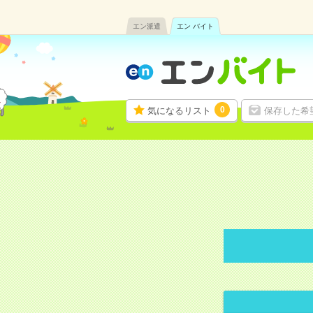
エン派遣
エン バイト
0
気になるリスト
保存した希