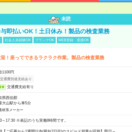
未読
与即払いOK！土日休み！製品の検査業務
K
社会人未経験OK
ブランクOK
WEB登録・面接OK
歓迎！座ってできるラクラク作業。製品の検査業務
1100円
交通費別途支給あり
交通費支給有り
通費
取県西伯郡
耆大山駅から車5分
素材系メーカー
:20～17:30 ※表記のうち実働8時間です。
期【ご応募から1週間以内(最短2日目)のスピード就業が可能】即日～