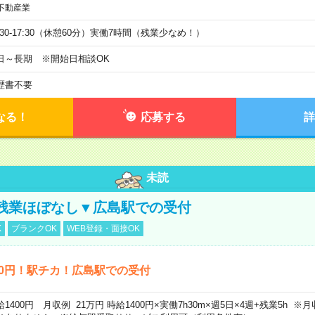
不動産業
9:30-17:30（休憩60分）実働7時間（残業少なめ！）
日～長期 ※開始日相談OK
歴書不要
なる！
応募する
詳
未読
残業ほぼなし▼広島駅での受付
K
ブランクOK
WEB登録・面接OK
00円！駅チカ！広島駅での受付
給1400円 月収例 21万円 時給1400円×実働7h30m×週5日×4週+残業5h 