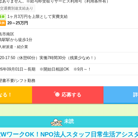
はありません。※給与即受取りサービス利用可（利用条件有）
交通費別途支給あり
1ヶ月3万円を上限として実費支給
通費
20～25万円
収例
島市南区
島駅駅から徒歩1分
人材派遣・紹介業
9:20-17:50（休憩60分）実働7時間30分（残業少なめ！）
026年09月01日～長期 ※開始日相談OK ※9月～！
歴書不要
/
シフト勤務
なる！
応募する
詳
未読
WワークOK！NPO法人スタッフ日常生活アシス