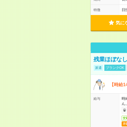
日
特徴
気に
残業ほぼな
派遣
ブランクOK
【時給1
時
給与
ん
交
月