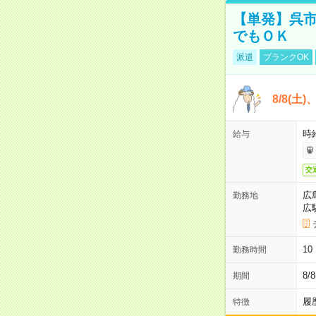
【単発】呉市
でもＯＫ
派遣
ブランクOK
8/8(土
時給
給与
交
広
勤務地
広
1
勤務時間
8/
期間
履
特徴