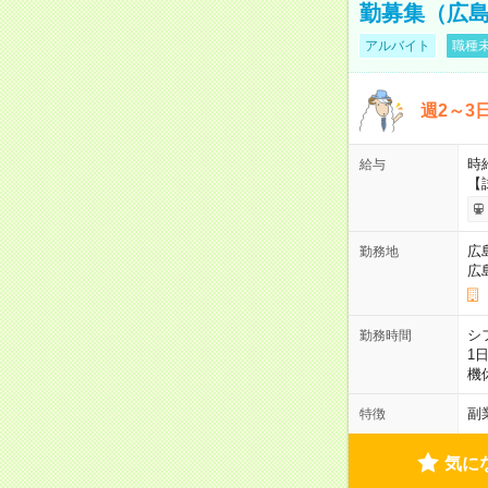
勤募集（広
アルバイト
職種未
週2～3
時給
給与
【
広
勤務地
広
シ
勤務時間
1
機
副
特徴
気に