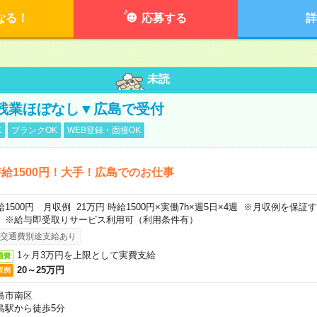
なる！
応募する
詳
未読
残業ほぼなし▼広島で受付
K
ブランクOK
WEB登録・面接OK
給1500円！大手！広島でのお仕事
給1500円 月収例 21万円 時給1500円×実働7h×週5日×4週 ※月収例を保
。※給与即受取りサービス利用可（利用条件有）
交通費別途支給あり
1ヶ月3万円を上限として実費支給
通費
20～25万円
収例
島市南区
島駅から徒歩5分