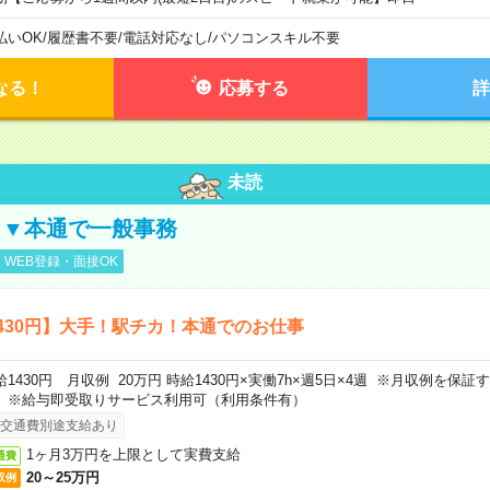
払いOK
/
履歴書不要
/
電話対応なし
/
パソコンスキル不要
なる！
応募する
詳
未読
し▼本通で一般事務
WEB登録・面接OK
430円】大手！駅チカ！本通でのお仕事
給1430円 月収例 20万円 時給1430円×実働7h×週5日×4週 ※月収例を保
。※給与即受取りサービス利用可（利用条件有）
交通費別途支給あり
1ヶ月3万円を上限として実費支給
通費
20～25万円
収例