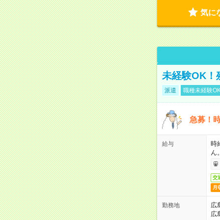
気に
未経験OK！
派遣
職種未経験O
急募！時
時
給与
ん
交
月
広
勤務地
広