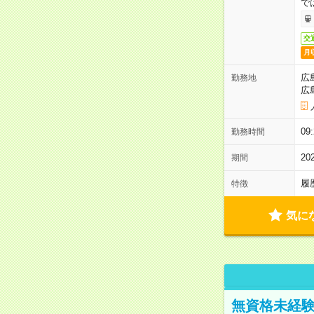
で
交
月
広
勤務地
広
0
勤務時間
2
期間
履
特徴
気に
無資格未経験