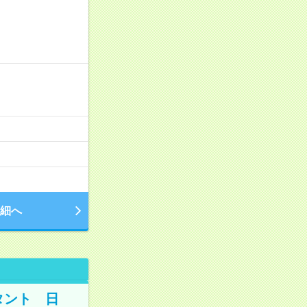
細へ
タント 日