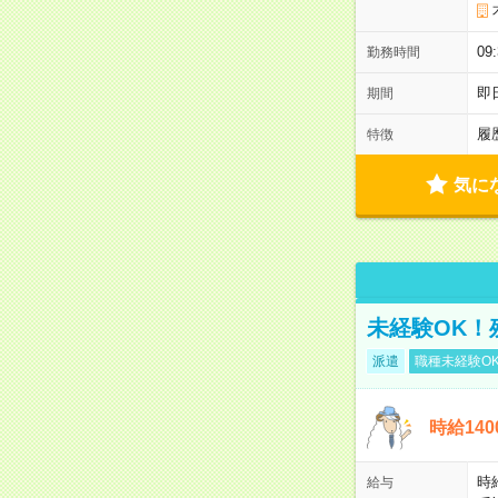
0
勤務時間
即
期間
履
特徴
気に
未経験OK！
派遣
職種未経験O
時給14
時
給与