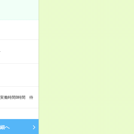
…
（実働時間8時間 待
細へ